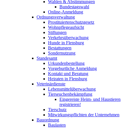
Wahlen & Abstimmungen
Bundestagswahl
Online-Anmeldung
Ordnungsverwaltung
Prostituiertenschutzgesetz
Wohnpflegeaufsicht
Stiftungen
Verkehrsüberwachung
Hunde in Flensburg
Bestattungen
Sondernutzung
Standesamt
Urkundenbestellung
Vorgeburtliche Anmeldung
Kontakt und Beratung
Heiraten in Flensburg
Veterinärdienste
Lebensmittelüberwachung
Tierseuchenbekämpfung
Eingereiste Heim- und Haustieren
registrieren!
Tierschutz
Mitwirkungspflichten der Unternehmen
Bauordnung
Baulasten