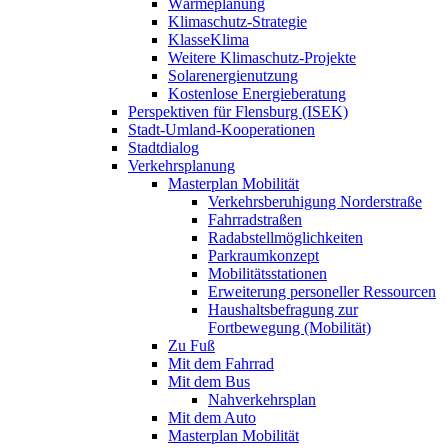
Wärmeplanung
Klimaschutz-Strategie
KlasseKlima
Weitere Klimaschutz-Projekte
Solarenergienutzung
Kostenlose Energieberatung
Perspektiven für Flensburg (ISEK)
Stadt-Umland-Kooperationen
Stadtdialog
Verkehrsplanung
Masterplan Mobilität
Verkehrsberuhigung Norderstraße
Fahrradstraßen
Radabstellmöglichkeiten
Parkraumkonzept
Mobilitätsstationen
Erweiterung personeller Ressourcen
Haushaltsbefragung zur
Fortbewegung (Mobilität)
Zu Fuß
Mit dem Fahrrad
Mit dem Bus
Nahverkehrsplan
Mit dem Auto
Masterplan Mobilität