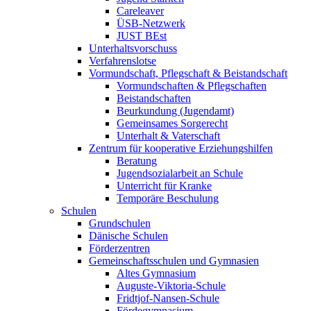
Careleaver
ÜSB-Netzwerk
JUST BEst
Unterhaltsvorschuss
Verfahrenslotse
Vormundschaft, Pflegschaft & Beistandschaft
Vormundschaften & Pflegschaften
Beistandschaften
Beurkundung (Jugendamt)
Gemeinsames Sorgerecht
Unterhalt & Vaterschaft
Zentrum für kooperative Erziehungshilfen
Beratung
Jugendsozialarbeit an Schule
Unterricht für Kranke
Temporäre Beschulung
Schulen
Grundschulen
Dänische Schulen
Förderzentren
Gemeinschaftsschulen und Gymnasien
Altes Gymnasium
Auguste-Viktoria-Schule
Fridtjof-Nansen-Schule
Fördegymnasium