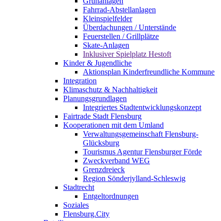
Grünanlagen
Fahrrad-Abstellanlagen
Kleinspielfelder
Überdachungen / Unterstände
Feuerstellen / Grillplätze
Skate-Anlagen
Inklusiver Spielplatz Hestoft
Kinder & Jugendliche
Aktionsplan Kinderfreundliche Kommune
Integration
Klimaschutz & Nachhaltigkeit
Planungsgrundlagen
Integriertes Stadtentwicklungskonzept
Fairtrade Stadt Flensburg
Kooperationen mit dem Umland
Verwaltungsgemeinschaft Flensburg-
Glücksburg
Tourismus Agentur Flensburger Förde
Zweckverband WEG
Grenzdreieck
Region Sönderjylland-Schleswig
Stadtrecht
Entgeltordnungen
Soziales
Flensburg.City