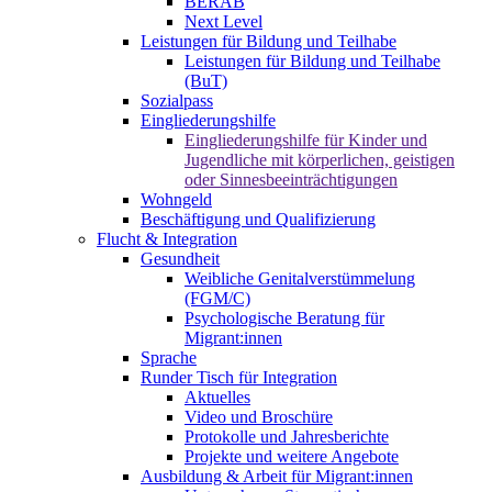
BERAB
Next Level
Leistungen für Bildung und Teilhabe
Leistungen für Bildung und Teilhabe
(BuT)
Sozialpass
Eingliederungshilfe
Eingliederungshilfe für Kinder und
Jugendliche mit körperlichen, geistigen
oder Sinnesbeeinträchtigungen
Wohngeld
Beschäftigung und Qualifizierung
Flucht & Integration
Gesundheit
Weibliche Genitalverstümmelung
(FGM/C)
Psychologische Beratung für
Migrant:innen
Sprache
Runder Tisch für Integration
Aktuelles
Video und Broschüre
Protokolle und Jahresberichte
Projekte und weitere Angebote
Ausbildung & Arbeit für Migrant:innen