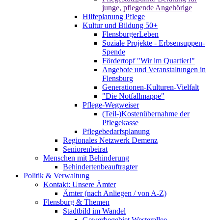
junge, pflegende Angehörige
Hilfeplanung Pflege
Kultur und Bildung 50+
FlensburgerLeben
Soziale Projekte - Erbsensuppen-
Spende
Fördertopf "Wir im Quartier!"
Angebote und Veranstaltungen in
Flensburg
Generationen-Kulturen-Vielfalt
"Die Notfallmappe"
Pflege-Wegweiser
(Teil-)Kostenübernahme der
Pflegekasse
Pflegebedarfsplanung
Regionales Netzwerk Demenz
Seniorenbeirat
Menschen mit Behinderung
Behindertenbeauftragter
Politik & Verwaltung
Kontakt: Unsere Ämter
Ämter (nach Anliegen / von A-Z)
Flensburg & Themen
Stadtbild im Wandel
Gewerbegebiet Westerallee