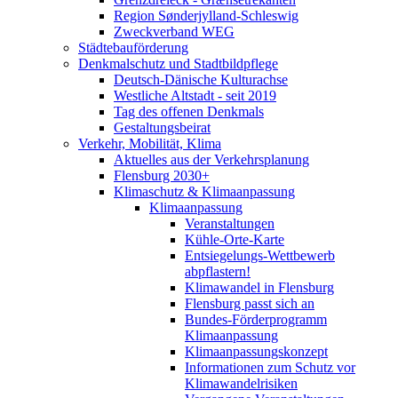
Region Sønderjylland-Schleswig
Zweckverband WEG
Städtebauförderung
Denkmalschutz und Stadtbildpflege
Deutsch-Dänische Kulturachse
Westliche Altstadt - seit 2019
Tag des offenen Denkmals
Gestaltungsbeirat
Verkehr, Mobilität, Klima
Aktuelles aus der Verkehrsplanung
Flensburg 2030+
Klimaschutz & Klimaanpassung
Klimaanpassung
Veranstaltungen
Kühle-Orte-Karte
Entsiegelungs-Wettbewerb
abpflastern!
Klimawandel in Flensburg
Flensburg passt sich an
Bundes-Förderprogramm
Klimaanpassung
Klimaanpassungskonzept
Informationen zum Schutz vor
Klimawandelrisiken