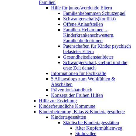
Familien
Hilfe für junge/werdende Eltern
Familienhebammen Schutzengel
Schwangerschafts(konflikt)
Offene Anlaufstellen
Familien-Hebammen, -
Kinderkrankenschwestern,
Familienhelfer:innen
Patenschaften für Kinder psychisch
belasteter Eltern
Gesundheitsdienstanbieter
Schwangerschaft, Geburt und die
erste Zeit danach
Informationen für Fachkräfte
5 Alltagstipps zum Wohlfühlen &
Abschalten
Präventionshandbuch
Konzept der Frühen Hilfen
Hilfe zur Erziehung
Kinderfreundliche Kommune
Kinderbetreuung: Kitas & Kindertagespflege
Kindertagesstätten
Städtische Kindertagesstätten
Alter Kupfermühlenweg
Stuhrsallee