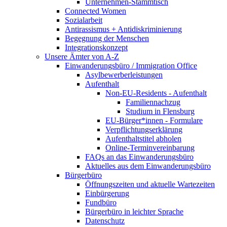
Unternehmen-Stammtisch
Connected Women
Sozialarbeit
Antirassismus + Antidiskriminierung
Begegnung der Menschen
Integrationskonzept
Unsere Ämter von A-Z
Einwanderungsbüro / Immigration Office
Asylbewerberleistungen
Aufenthalt
Non-EU-Residents - Aufenthalt
Familiennachzug
Studium in Flensburg
EU-Bürger*innen - Formulare
Verpflichtungserklärung
Aufenthaltstitel abholen
Online-Terminvereinbarung
FAQs an das Einwanderungsbüro
Aktuelles aus dem Einwanderungsbüro
Bürgerbüro
Öffnungszeiten und aktuelle Wartezeiten
Einbürgerung
Fundbüro
Bürgerbüro in leichter Sprache
Datenschutz