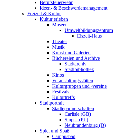
Berufsfeuerwehr
Ideen- & Beschwerdemanagement
Freizeit & Kultur
Kultur erleben
Museen
Umweltbildungszentrum
Eiszeit-Haus
Theater
Musik
Kunst und Galerien
Büchereien und Archive
Stadtarchiv
Stadtbibliothek
Kinos
Veranstaltungsstätten
Kulturgruppen und -vereine
Festivals
Kulturtreffs
Stadtportrait
Städtepartnerschaften
Carlisle (GB)
Slupsk (PL)
Neubrandenburg (D)
Spiel und Spaß
Campusbad