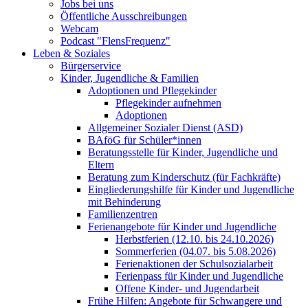
Jobs bei uns
Öffentliche Ausschreibungen
Webcam
Podcast "FlensFrequenz"
Leben & Soziales
Bürgerservice
Kinder, Jugendliche & Familien
Adoptionen und Pflegekinder
Pflegekinder aufnehmen
Adoptionen
Allgemeiner Sozialer Dienst (ASD)
BAföG für Schüler*innen
Beratungsstelle für Kinder, Jugendliche und
Eltern
Beratung zum Kinderschutz (für Fachkräfte)
Eingliederungshilfe für Kinder und Jugendliche
mit Behinderung
Familienzentren
Ferienangebote für Kinder und Jugendliche
Herbstferien (12.10. bis 24.10.2026)
Sommerferien (04.07. bis 5.08.2026)
Ferienaktionen der Schulsozialarbeit
Ferienpass für Kinder und Jugendliche
Offene Kinder- und Jugendarbeit
Frühe Hilfen: Angebote für Schwangere und