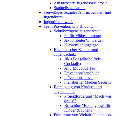
Aufsuchende Jugendsozialarbeit
Stadtteilsozialarbeit
Freiwilliges Soziales Jahr im Kinder- und
Jugendbüro
Jugendferienwerk
Team Prävention und Bildung
Schulbezogene Jugendarbeit
Fit für Mitbestimmung
Aktionsleiter*in werden
Klassenfindungstage
Erzieherischer Kinder- und
Jugendschutz
JiMs Bar (alkoholfreie
Cocktails)
Anti-Mobbing-Tag
Präventionshandbuch
Präventionsmesse
Flensburger Medien Security
Beteiligung von Kindern und
Jugendlichen
Projektförderung "Mach was
draus!"
Broschüre "Beteiligung" für
Kinder & Jugend
Förderung von Vielfalt, Integration