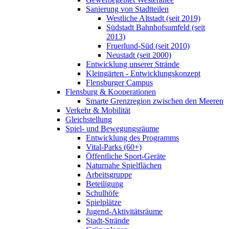
Sanierung von Stadtteilen
Westliche Altstadt (seit 2019)
Südstadt Bahnhofsumfeld (seit
2013)
Fruerlund-Süd (seit 2010)
Neustadt (seit 2000)
Entwicklung unserer Strände
Kleingärten - Entwicklungskonzept
Flensburger Campus
Flensburg & Kooperationen
Smarte Grenzregion zwischen den Meeren
Verkehr & Mobilität
Gleichstellung
Spiel- und Bewegungsräume
Entwicklung des Programms
Vital-Parks (60+)
Öffentliche Sport-Geräte
Naturnahe Spielflächen
Arbeitsgruppe
Beteiligung
Schulhöfe
Spielplätze
Jugend-Aktivitätsräume
Stadt-Strände