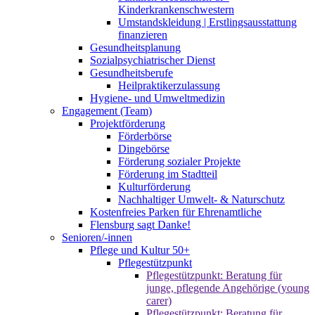
Kinderkrankenschwestern
Umstandskleidung | Erstlingsausstattung
finanzieren
Gesundheitsplanung
Sozialpsychiatrischer Dienst
Gesundheitsberufe
Heilpraktikerzulassung
Hygiene- und Umweltmedizin
Engagement (Team)
Projektförderung
Förderbörse
Dingebörse
Förderung sozialer Projekte
Förderung im Stadtteil
Kulturförderung
Nachhaltiger Umwelt- & Naturschutz
Kostenfreies Parken für Ehrenamtliche
Flensburg sagt Danke!
Senioren/-innen
Pflege und Kultur 50+
Pflegestützpunkt
Pflegestützpunkt: Beratung für
junge, pflegende Angehörige (young
carer)
Pflegestützpunkt: Beratung für