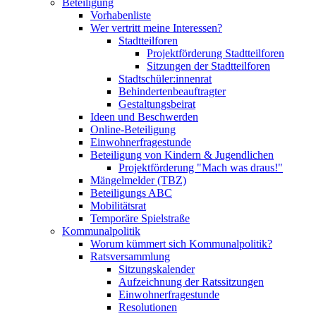
Beteiligung
Vorhabenliste
Wer vertritt meine Interessen?
Stadtteilforen
Projektförderung Stadtteilforen
Sitzungen der Stadtteilforen
Stadtschüler:innenrat
Behindertenbeauftragter
Gestaltungsbeirat
Ideen und Beschwerden
Online-Beteiligung
Einwohnerfragestunde
Beteiligung von Kindern & Jugendlichen
Projektförderung "Mach was draus!"
Mängelmelder (TBZ)
Beteiligungs ABC
Mobilitätsrat
Temporäre Spielstraße
Kommunalpolitik
Worum kümmert sich Kommunalpolitik?
Ratsversammlung
Sitzungskalender
Aufzeichnung der Ratssitzungen
Einwohnerfragestunde
Resolutionen