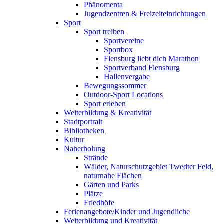
Phänomenta
Jugendzentren & Freizeiteinrichtungen
Sport
Sport treiben
Sportvereine
Sportbox
Flensburg liebt dich Marathon
Sportverband Flensburg
Hallenvergabe
Bewegungssommer
Outdoor-Sport Locations
Sport erleben
Weiterbildung & Kreativität
Stadtportrait
Bibliotheken
Kultur
Naherholung
Strände
Wälder, Naturschutzgebiet Twedter Feld,
naturnahe Flächen
Gärten und Parks
Plätze
Friedhöfe
Ferienangebote/Kinder und Jugendliche
Weiterbildung und Kreativität