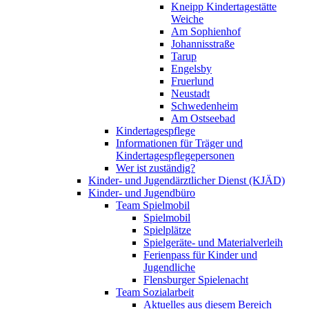
Kneipp Kindertagestätte
Weiche
Am Sophienhof
Johannisstraße
Tarup
Engelsby
Fruerlund
Neustadt
Schwedenheim
Am Ostseebad
Kindertagespflege
Informationen für Träger und
Kindertagespflegepersonen
Wer ist zuständig?
Kinder- und Jugendärztlicher Dienst (KJÄD)
Kinder- und Jugendbüro
Team Spielmobil
Spielmobil
Spielplätze
Spielgeräte- und Materialverleih
Ferienpass für Kinder und
Jugendliche
Flensburger Spielenacht
Team Sozialarbeit
Aktuelles aus diesem Bereich