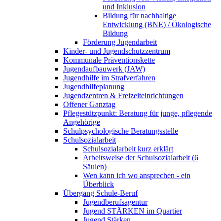
und Inklusion
Bildung für nachhaltige
Entwicklung (BNE) / Ökologische
Bildung
Förderung Jugendarbeit
Kinder- und Jugendschutzzentrum
Kommunale Präventionskette
Jugendaufbauwerk (JAW)
Jugendhilfe im Strafverfahren
Jugendhilfeplanung
Jugendzentren & Freizeiteinrichtungen
Offener Ganztag
Pflegestützpunkt: Beratung für junge, pflegende
Angehörige
Schulpsychologische Beratungsstelle
Schulsozialarbeit
Schulsozialarbeit kurz erklärt
Arbeitsweise der Schulsozialarbeit (6
Säulen)
Wen kann ich wo ansprechen - ein
Überblick
Übergang Schule-Beruf
Jugendberufsagentur
Jugend STÄRKEN im Quartier
Jugend Stärken