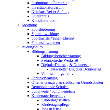
Institutionelle Förderung
Investitionsförderung
Nikolaus Reiser Stiftung
Kulturpreis
Kunstkommission
Sportbüro
Sportförderung
Sportentwicklung
Sportmeister*innen-Ehrung
Ferienschwimmen
Bildungsbüro
Bildungsplanung
Bildungsberichterstattung
Pädagogische Werkstatt
DigitalerDienstag & Donnerstag
Newsletter Digitaler Donnerstag
Veranstaltungsarchiv
Schulverwaltung
Offener Ganztag an städtischen Grundschulen
Berufsbildende Schulen
Schulwege / Schulwegpläne
Kindertagesbetreuung
Kindertagesstätten
Kindertagespflege
Jobs in Kitas