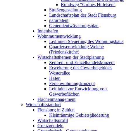
Rundweg "Grünes Hufeisen"
Straßengestaltung
Landschaftsplan der Stadt Flensburg
naturtalent
Generalentwässerungsplan
Innenhafen
Wohnraumentwicklung
Leitlinien Steuerung des Wohnungsbaus
Quartiersentwicklung Weiche
(Friedenskirche)
Wirtschaftsthemen der Stadtplanung
Zentren- und Einzelhandelskonzept
Erweiterung des Gewerbegebietes
Westerallee
Hafen
Ferienwohnungskonzept
Leitlinien zur Entwicklung von
Gewerbeflächen
Flächenmanagement
Wirtschaftsstandort
Flensburg in Zahlen
Kleinräumige Gebietsgliederung
Wirtschaftsprofil
Grenzpendeln
Grenzdreieck - Grænsetrekanten