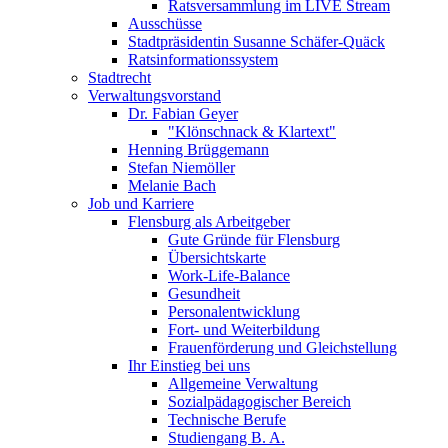
Ratsversammlung im LIVE Stream
Ausschüsse
Stadtpräsidentin Susanne Schäfer-Quäck
Ratsinformationssystem
Stadtrecht
Verwaltungsvorstand
Dr. Fabian Geyer
"Klönschnack & Klartext"
Henning Brüggemann
Stefan Niemöller
Melanie Bach
Job und Karriere
Flensburg als Arbeitgeber
Gute Gründe für Flensburg
Übersichtskarte
Work-Life-Balance
Gesundheit
Personalentwicklung
Fort- und Weiterbildung
Frauenförderung und Gleichstellung
Ihr Einstieg bei uns
Allgemeine Verwaltung
Sozialpädagogischer Bereich
Technische Berufe
Studiengang B. A.