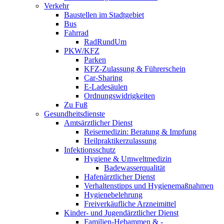
Verkehr
Baustellen im Stadtgebiet
Bus
Fahrrad
RadRundUm
PKW/KFZ
Parken
KFZ-Zulassung & Führerschein
Car-Sharing
E-Ladesäulen
Ordnungswidrigkeiten
Zu Fuß
Gesundheitsdienste
Amtsärztlicher Dienst
Reisemedizin: Beratung & Impfung
Heilpraktikerzulassung
Infektionsschutz
Hygiene & Umweltmedizin
Badewasserqualität
Hafenärztlicher Dienst
Verhaltenstipps und Hygienemaßnahmen
Hygienebelehrung
Freiverkäufliche Arzneimittel
Kinder- und Jugendärztlicher Dienst
Familien-Hebammen & -