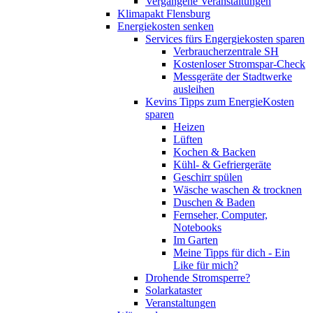
Vergangene Veranstaltungen
Klimapakt Flensburg
Energiekosten senken
Services fürs Engergiekosten sparen
Verbraucherzentrale SH
Kostenloser Stromspar-Check
Messgeräte der Stadtwerke
ausleihen
Kevins Tipps zum EnergieKosten
sparen
Heizen
Lüften
Kochen & Backen
Kühl- & Gefriergeräte
Geschirr spülen
Wäsche waschen & trocknen
Duschen & Baden
Fernseher, Computer,
Notebooks
Im Garten
Meine Tipps für dich - Ein
Like für mich?
Drohende Stromsperre?
Solarkataster
Veranstaltungen