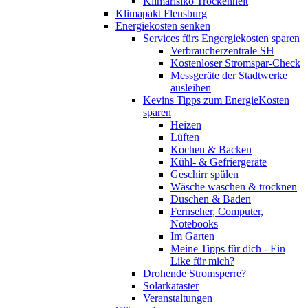
Klimarisiko Trockenheit
Klimapakt Flensburg
Energiekosten senken
Services fürs Engergiekosten sparen
Verbraucherzentrale SH
Kostenloser Stromspar-Check
Messgeräte der Stadtwerke
ausleihen
Kevins Tipps zum EnergieKosten
sparen
Heizen
Lüften
Kochen & Backen
Kühl- & Gefriergeräte
Geschirr spülen
Wäsche waschen & trocknen
Duschen & Baden
Fernseher, Computer,
Notebooks
Im Garten
Meine Tipps für dich - Ein
Like für mich?
Drohende Stromsperre?
Solarkataster
Veranstaltungen