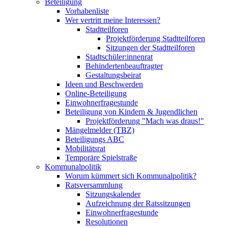
Beteiligung
Vorhabenliste
Wer vertritt meine Interessen?
Stadtteilforen
Projektförderung Stadtteilforen
Sitzungen der Stadtteilforen
Stadtschüler:innenrat
Behindertenbeauftragter
Gestaltungsbeirat
Ideen und Beschwerden
Online-Beteiligung
Einwohnerfragestunde
Beteiligung von Kindern & Jugendlichen
Projektförderung "Mach was draus!"
Mängelmelder (TBZ)
Beteiligungs ABC
Mobilitätsrat
Temporäre Spielstraße
Kommunalpolitik
Worum kümmert sich Kommunalpolitik?
Ratsversammlung
Sitzungskalender
Aufzeichnung der Ratssitzungen
Einwohnerfragestunde
Resolutionen