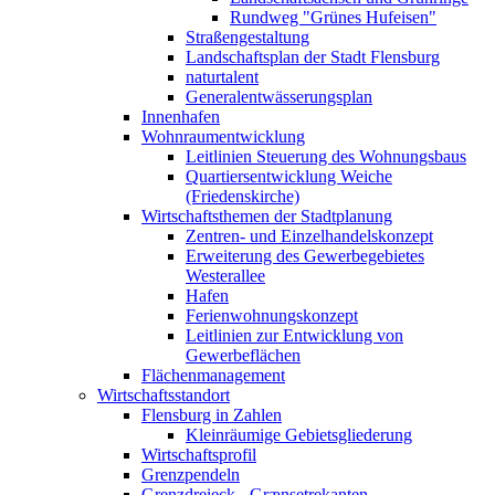
Rundweg "Grünes Hufeisen"
Straßengestaltung
Landschaftsplan der Stadt Flensburg
naturtalent
Generalentwässerungsplan
Innenhafen
Wohnraumentwicklung
Leitlinien Steuerung des Wohnungsbaus
Quartiersentwicklung Weiche
(Friedenskirche)
Wirtschaftsthemen der Stadtplanung
Zentren- und Einzelhandelskonzept
Erweiterung des Gewerbegebietes
Westerallee
Hafen
Ferienwohnungskonzept
Leitlinien zur Entwicklung von
Gewerbeflächen
Flächenmanagement
Wirtschaftsstandort
Flensburg in Zahlen
Kleinräumige Gebietsgliederung
Wirtschaftsprofil
Grenzpendeln
Grenzdreieck - Grænsetrekanten