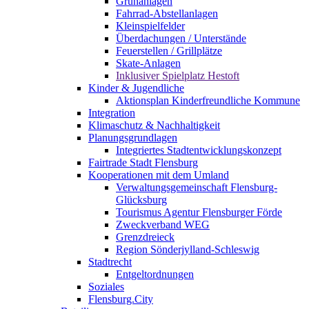
Grünanlagen
Fahrrad-Abstellanlagen
Kleinspielfelder
Überdachungen / Unterstände
Feuerstellen / Grillplätze
Skate-Anlagen
Inklusiver Spielplatz Hestoft
Kinder & Jugendliche
Aktionsplan Kinderfreundliche Kommune
Integration
Klimaschutz & Nachhaltigkeit
Planungsgrundlagen
Integriertes Stadtentwicklungskonzept
Fairtrade Stadt Flensburg
Kooperationen mit dem Umland
Verwaltungsgemeinschaft Flensburg-
Glücksburg
Tourismus Agentur Flensburger Förde
Zweckverband WEG
Grenzdreieck
Region Sönderjylland-Schleswig
Stadtrecht
Entgeltordnungen
Soziales
Flensburg.City