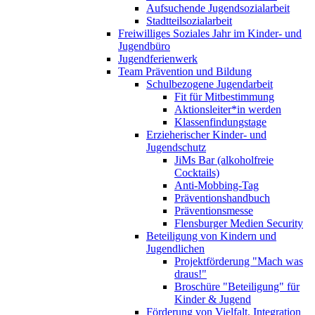
Aufsuchende Jugendsozialarbeit
Stadtteilsozialarbeit
Freiwilliges Soziales Jahr im Kinder- und
Jugendbüro
Jugendferienwerk
Team Prävention und Bildung
Schulbezogene Jugendarbeit
Fit für Mitbestimmung
Aktionsleiter*in werden
Klassenfindungstage
Erzieherischer Kinder- und
Jugendschutz
JiMs Bar (alkoholfreie
Cocktails)
Anti-Mobbing-Tag
Präventionshandbuch
Präventionsmesse
Flensburger Medien Security
Beteiligung von Kindern und
Jugendlichen
Projektförderung "Mach was
draus!"
Broschüre "Beteiligung" für
Kinder & Jugend
Förderung von Vielfalt, Integration