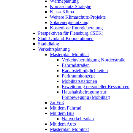
Wärmeplanung
Klimaschutz-Strategie
KlasseKlima
Weitere Klimaschutz-Projekte
Solarenergienutzung
Kostenlose Energieberatung
Perspektiven für Flensburg (ISEK)
Stadt-Umland-Kooperationen
Stadtdialog
Verkehrsplanung
Masterplan Mobilität
Verkehrsberuhigung Norderstraße
Fahrradstraßen
Radabstellmöglichkeiten
Parkraumkonzept
Mobilitätsstationen
Erweiterung personeller Ressourcen
Haushaltsbefragung zur
Fortbewegung (Mobilität)
Zu Fuß
Mit dem Fahrrad
Mit dem Bus
Nahverkehrsplan
Mit dem Auto
Masterplan Mobilität