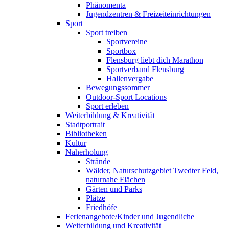
Phänomenta
Jugendzentren & Freizeiteinrichtungen
Sport
Sport treiben
Sportvereine
Sportbox
Flensburg liebt dich Marathon
Sportverband Flensburg
Hallenvergabe
Bewegungssommer
Outdoor-Sport Locations
Sport erleben
Weiterbildung & Kreativität
Stadtportrait
Bibliotheken
Kultur
Naherholung
Strände
Wälder, Naturschutzgebiet Twedter Feld,
naturnahe Flächen
Gärten und Parks
Plätze
Friedhöfe
Ferienangebote/Kinder und Jugendliche
Weiterbildung und Kreativität