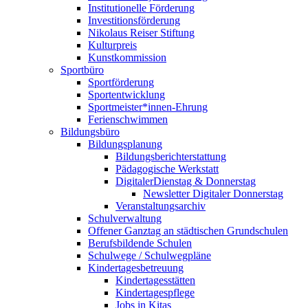
Institutionelle Förderung
Investitionsförderung
Nikolaus Reiser Stiftung
Kulturpreis
Kunstkommission
Sportbüro
Sportförderung
Sportentwicklung
Sportmeister*innen-Ehrung
Ferienschwimmen
Bildungsbüro
Bildungsplanung
Bildungsberichterstattung
Pädagogische Werkstatt
DigitalerDienstag & Donnerstag
Newsletter Digitaler Donnerstag
Veranstaltungsarchiv
Schulverwaltung
Offener Ganztag an städtischen Grundschulen
Berufsbildende Schulen
Schulwege / Schulwegpläne
Kindertagesbetreuung
Kindertagesstätten
Kindertagespflege
Jobs in Kitas