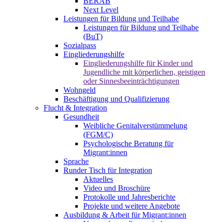
BERAB
Next Level
Leistungen für Bildung und Teilhabe
Leistungen für Bildung und Teilhabe
(BuT)
Sozialpass
Eingliederungshilfe
Eingliederungshilfe für Kinder und
Jugendliche mit körperlichen, geistigen
oder Sinnesbeeinträchtigungen
Wohngeld
Beschäftigung und Qualifizierung
Flucht & Integration
Gesundheit
Weibliche Genitalverstümmelung
(FGM/C)
Psychologische Beratung für
Migrant:innen
Sprache
Runder Tisch für Integration
Aktuelles
Video und Broschüre
Protokolle und Jahresberichte
Projekte und weitere Angebote
Ausbildung & Arbeit für Migrant:innen