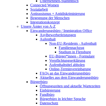
Unternehmen-Stammtisch
Connected Women
Sozialarbeit
Antirassismus + Antidiskriminierung
Begegnung der Menschen
Integrationskonzept
Unsere Ämter von A-Z
Einwanderungsbüro / Immigration Office
Asylbewerberleistungen
Aufenthalt
Non-EU-Residents - Aufenthalt
Familiennachzug
Studium in Flensburg
EU-Bürger*innen - Formulare
Verpflichtungserklärung
Aufenthaltstitel abholen
Online-Terminvereinbarung
FAQs an das Einwanderungsbüro
Aktuelles aus dem Einwanderungsbüro
Bürgerbüro
Öffnungszeiten und aktuelle Wartezeiten
Einbürgerung
Fundbüro
Bürgerbüro in leichter Sprache
Datenschutz