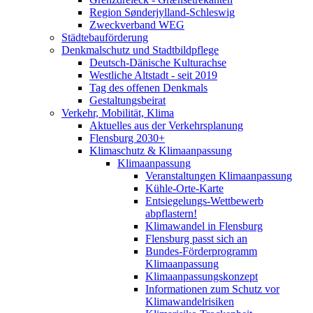
Region Sønderjylland-Schleswig
Zweckverband WEG
Städtebauförderung
Denkmalschutz und Stadtbildpflege
Deutsch-Dänische Kulturachse
Westliche Altstadt - seit 2019
Tag des offenen Denkmals
Gestaltungsbeirat
Verkehr, Mobilität, Klima
Aktuelles aus der Verkehrsplanung
Flensburg 2030+
Klimaschutz & Klimaanpassung
Klimaanpassung
Veranstaltungen Klimaanpassung
Kühle-Orte-Karte
Entsiegelungs-Wettbewerb
abpflastern!
Klimawandel in Flensburg
Flensburg passt sich an
Bundes-Förderprogramm
Klimaanpassung
Klimaanpassungskonzept
Informationen zum Schutz vor
Klimawandelrisiken