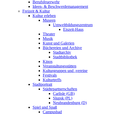
Berufsfeuerwehr
Ideen- & Beschwerdemanagement
Freizeit & Kultur
Kultur erleben
Museen
Umweltbildungszentrum
Eiszeit-Haus
Theater
Musik
Kunst und Galerien
Büchereien und Archive
Stadtarchiv
Stadtbibliothek
Kinos
Veranstaltungsstätten
Kulturgruppen und -vereine
Festivals
Kulturtreffs
Stadtportrait
Städtepartnerschaften
Carlisle (GB)
Slupsk (PL)
Neubrandenburg (D)
Spiel und Spaß
Campusbad