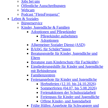
Jobs bei uns
Öffentliche Ausschreibungen
Webcam
Podcast "FlensFrequenz"
Leben & Soziales
Bürgerservice
Kinder, Jugendliche & Familien
Adoptionen und Pflegekinder
Pflegekinder aufnehmen
Adoptionen
Allgemeiner Sozialer Dienst (ASD)
BAföG für Schüler*innen
Beratungsstelle für Kinder, Jugendliche und
Eltern
Beratung zum Kinderschutz (für Fachkräfte)
Eingliederungshilfe für Kinder und Jugendliche
mit Behinderung
Familienzentren
Ferienangebote für Kinder und Jugendliche
Herbstferien (12.10. bis 24.10.2026)
Sommerferien (04.07. bis 5.08.2026)
Ferienaktionen der Schulsozialarbeit
Ferienpass für Kinder und Jugendliche
Offene Kinder- und Jugendarbeit
Frühe Hilfen: Angebote für Schwangere und