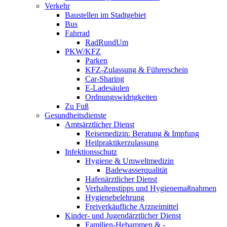
Verkehr
Baustellen im Stadtgebiet
Bus
Fahrrad
RadRundUm
PKW/KFZ
Parken
KFZ-Zulassung & Führerschein
Car-Sharing
E-Ladesäulen
Ordnungswidrigkeiten
Zu Fuß
Gesundheitsdienste
Amtsärztlicher Dienst
Reisemedizin: Beratung & Impfung
Heilpraktikerzulassung
Infektionsschutz
Hygiene & Umweltmedizin
Badewasserqualität
Hafenärztlicher Dienst
Verhaltenstipps und Hygienemaßnahmen
Hygienebelehrung
Freiverkäufliche Arzneimittel
Kinder- und Jugendärztlicher Dienst
Familien-Hebammen & -