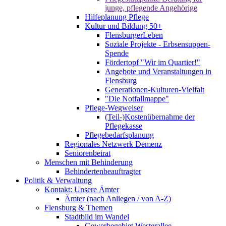
junge, pflegende Angehörige
Hilfeplanung Pflege
Kultur und Bildung 50+
FlensburgerLeben
Soziale Projekte - Erbsensuppen-
Spende
Fördertopf "Wir im Quartier!"
Angebote und Veranstaltungen in
Flensburg
Generationen-Kulturen-Vielfalt
"Die Notfallmappe"
Pflege-Wegweiser
(Teil-)Kostenübernahme der
Pflegekasse
Pflegebedarfsplanung
Regionales Netzwerk Demenz
Seniorenbeirat
Menschen mit Behinderung
Behindertenbeauftragter
Politik & Verwaltung
Kontakt: Unsere Ämter
Ämter (nach Anliegen / von A-Z)
Flensburg & Themen
Stadtbild im Wandel
Gewerbegebiet Westerallee