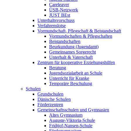
Careleaver
ÜSB-Netzwerk
JUST BEst
Unterhaltsvorschuss
Verfahrenslotse
Vormundschaft, Pflegschaft & Beistandschaft
Vormundschaften & Pflegschaften
Beistandschaften
Beurkundung (Jugendamt)
Gemeinsames Sorgerecht
Unterhalt & Vaterschaft
Zentrum für kooperative Erziehungshilfen
Beratung
Jugendsozialarbeit an Schule
Unterricht für Kranke
Temporäre Beschulung
Schulen
Grundschulen
Dänische Schulen
Förderzentren
Gemeinschaftsschulen und Gymnasien
Altes Gymnasium
Auguste-Viktoria-Schule
Fridtjof-Nansen-Schule
Fördegymnasium