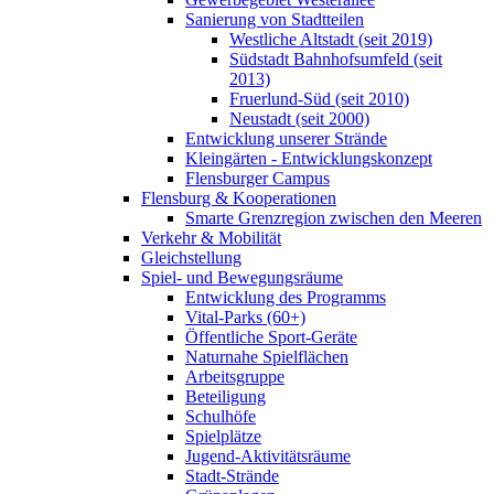
Sanierung von Stadtteilen
Westliche Altstadt (seit 2019)
Südstadt Bahnhofsumfeld (seit
2013)
Fruerlund-Süd (seit 2010)
Neustadt (seit 2000)
Entwicklung unserer Strände
Kleingärten - Entwicklungskonzept
Flensburger Campus
Flensburg & Kooperationen
Smarte Grenzregion zwischen den Meeren
Verkehr & Mobilität
Gleichstellung
Spiel- und Bewegungsräume
Entwicklung des Programms
Vital-Parks (60+)
Öffentliche Sport-Geräte
Naturnahe Spielflächen
Arbeitsgruppe
Beteiligung
Schulhöfe
Spielplätze
Jugend-Aktivitätsräume
Stadt-Strände