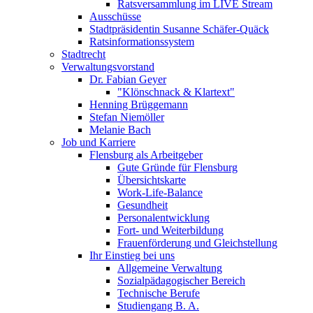
Ratsversammlung im LIVE Stream
Ausschüsse
Stadtpräsidentin Susanne Schäfer-Quäck
Ratsinformationssystem
Stadtrecht
Verwaltungsvorstand
Dr. Fabian Geyer
"Klönschnack & Klartext"
Henning Brüggemann
Stefan Niemöller
Melanie Bach
Job und Karriere
Flensburg als Arbeitgeber
Gute Gründe für Flensburg
Übersichtskarte
Work-Life-Balance
Gesundheit
Personalentwicklung
Fort- und Weiterbildung
Frauenförderung und Gleichstellung
Ihr Einstieg bei uns
Allgemeine Verwaltung
Sozialpädagogischer Bereich
Technische Berufe
Studiengang B. A.