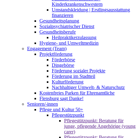
Kinderkrankenschwestern
Umstandskleidung | Erstlingsausstattung
finanzieren
Gesundheitsplanung
Sozialpsychiatrischer Dienst
Gesundheitsberufe
Heilpraktikerzulassung
Hygiene- und Umweltmedizin
Engagement (Team)
Projektförderung
Förderbörse
Dingebörse
Förderung sozialer Projekte
Förderung im Stadtteil
Kulturförderung
Nachhaltiger Umwelt- & Naturschutz
Kostenfreies Parken für Ehrenamtliche
Flensburg sagt Danke!
Senioren/-innen
Pflege und Kultur 50+
Pflegestützpunkt
Pflegestützpunkt: Beratung für
junge, pflegende Angehörige (young
carer)
Pflegestützpunkt: Beratung für