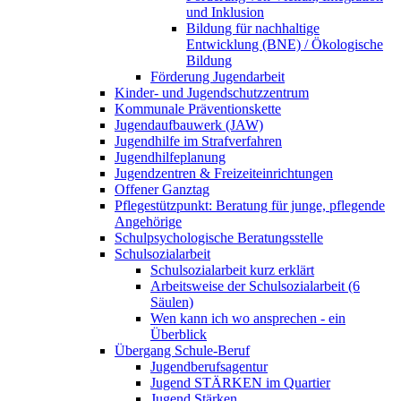
und Inklusion
Bildung für nachhaltige
Entwicklung (BNE) / Ökologische
Bildung
Förderung Jugendarbeit
Kinder- und Jugendschutzzentrum
Kommunale Präventionskette
Jugendaufbauwerk (JAW)
Jugendhilfe im Strafverfahren
Jugendhilfeplanung
Jugendzentren & Freizeiteinrichtungen
Offener Ganztag
Pflegestützpunkt: Beratung für junge, pflegende
Angehörige
Schulpsychologische Beratungsstelle
Schulsozialarbeit
Schulsozialarbeit kurz erklärt
Arbeitsweise der Schulsozialarbeit (6
Säulen)
Wen kann ich wo ansprechen - ein
Überblick
Übergang Schule-Beruf
Jugendberufsagentur
Jugend STÄRKEN im Quartier
Jugend Stärken