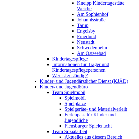
Kneipp Kindertagestätte
Weiche
Am Sophienhof
Johannisstraße
Tarup
Engelsby
Fruerlund
Neustadt
Schwedenheim
Am Ostseebad
Kindertagespflege
Informationen für Träger und
Kindertagespflegepersonen
Wer ist zuständig?
Kinder- und Jugendärztlicher Dienst (KJÄD)
Kinder- und Jugendbüro
Team Spielmobil
Spielmobil
Spielplätze
Spielgeräte- und Materialverleih
Ferienpass für Kinder und
Jugendliche
Flensburger Spielenacht
Team Sozialarbeit
Aktuelles aus diesem Bereich