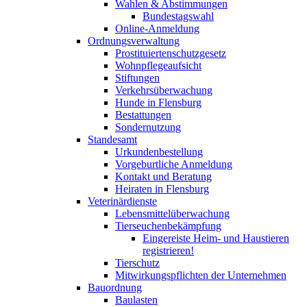
Wahlen & Abstimmungen
Bundestagswahl
Online-Anmeldung
Ordnungsverwaltung
Prostituiertenschutzgesetz
Wohnpflegeaufsicht
Stiftungen
Verkehrsüberwachung
Hunde in Flensburg
Bestattungen
Sondernutzung
Standesamt
Urkundenbestellung
Vorgeburtliche Anmeldung
Kontakt und Beratung
Heiraten in Flensburg
Veterinärdienste
Lebensmittelüberwachung
Tierseuchenbekämpfung
Eingereiste Heim- und Haustieren
registrieren!
Tierschutz
Mitwirkungspflichten der Unternehmen
Bauordnung
Baulasten