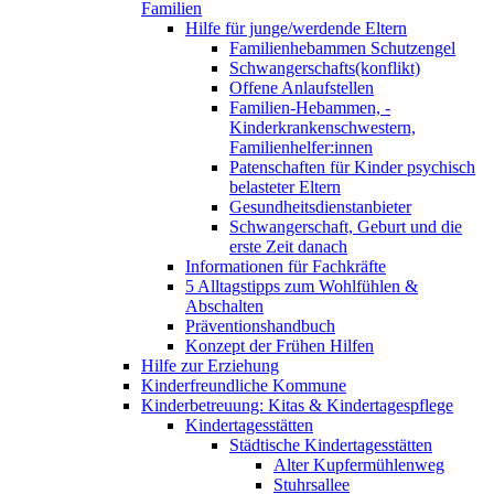
Familien
Hilfe für junge/werdende Eltern
Familienhebammen Schutzengel
Schwangerschafts(konflikt)
Offene Anlaufstellen
Familien-Hebammen, -
Kinderkrankenschwestern,
Familienhelfer:innen
Patenschaften für Kinder psychisch
belasteter Eltern
Gesundheitsdienstanbieter
Schwangerschaft, Geburt und die
erste Zeit danach
Informationen für Fachkräfte
5 Alltagstipps zum Wohlfühlen &
Abschalten
Präventionshandbuch
Konzept der Frühen Hilfen
Hilfe zur Erziehung
Kinderfreundliche Kommune
Kinderbetreuung: Kitas & Kindertagespflege
Kindertagesstätten
Städtische Kindertagesstätten
Alter Kupfermühlenweg
Stuhrsallee