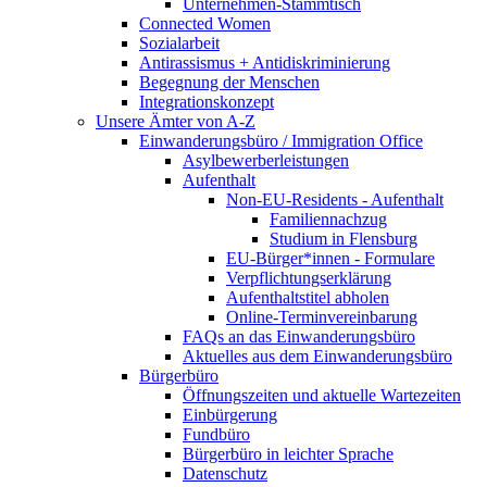
Unternehmen-Stammtisch
Connected Women
Sozialarbeit
Antirassismus + Antidiskriminierung
Begegnung der Menschen
Integrationskonzept
Unsere Ämter von A-Z
Einwanderungsbüro / Immigration Office
Asylbewerberleistungen
Aufenthalt
Non-EU-Residents - Aufenthalt
Familiennachzug
Studium in Flensburg
EU-Bürger*innen - Formulare
Verpflichtungserklärung
Aufenthaltstitel abholen
Online-Terminvereinbarung
FAQs an das Einwanderungsbüro
Aktuelles aus dem Einwanderungsbüro
Bürgerbüro
Öffnungszeiten und aktuelle Wartezeiten
Einbürgerung
Fundbüro
Bürgerbüro in leichter Sprache
Datenschutz