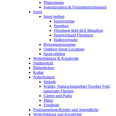
Phänomenta
Jugendzentren & Freizeiteinrichtungen
Sport
Sport treiben
Sportvereine
Sportbox
Flensburg liebt dich Marathon
Sportverband Flensburg
Hallenvergabe
Bewegungssommer
Outdoor-Sport Locations
Sport erleben
Weiterbildung & Kreativität
Stadtportrait
Bibliotheken
Kultur
Naherholung
Strände
Wälder, Naturschutzgebiet Twedter Feld,
naturnahe Flächen
Gärten und Parks
Plätze
Friedhöfe
Ferienangebote/Kinder und Jugendliche
Weiterbildung und Kreativität