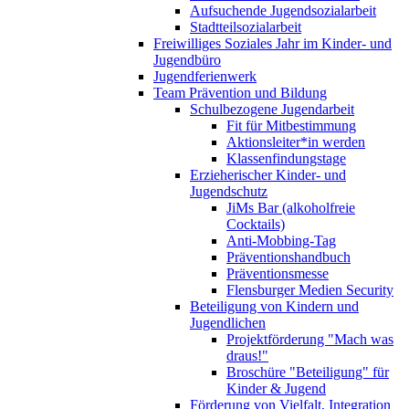
Aufsuchende Jugendsozialarbeit
Stadtteilsozialarbeit
Freiwilliges Soziales Jahr im Kinder- und
Jugendbüro
Jugendferienwerk
Team Prävention und Bildung
Schulbezogene Jugendarbeit
Fit für Mitbestimmung
Aktionsleiter*in werden
Klassenfindungstage
Erzieherischer Kinder- und
Jugendschutz
JiMs Bar (alkoholfreie
Cocktails)
Anti-Mobbing-Tag
Präventionshandbuch
Präventionsmesse
Flensburger Medien Security
Beteiligung von Kindern und
Jugendlichen
Projektförderung "Mach was
draus!"
Broschüre "Beteiligung" für
Kinder & Jugend
Förderung von Vielfalt, Integration