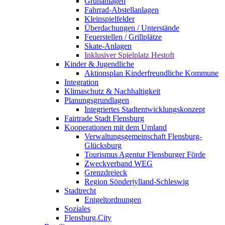
Grünanlagen
Fahrrad-Abstellanlagen
Kleinspielfelder
Überdachungen / Unterstände
Feuerstellen / Grillplätze
Skate-Anlagen
Inklusiver Spielplatz Hestoft
Kinder & Jugendliche
Aktionsplan Kinderfreundliche Kommune
Integration
Klimaschutz & Nachhaltigkeit
Planungsgrundlagen
Integriertes Stadtentwicklungskonzept
Fairtrade Stadt Flensburg
Kooperationen mit dem Umland
Verwaltungsgemeinschaft Flensburg-
Glücksburg
Tourismus Agentur Flensburger Förde
Zweckverband WEG
Grenzdreieck
Region Sönderjylland-Schleswig
Stadtrecht
Entgeltordnungen
Soziales
Flensburg.City