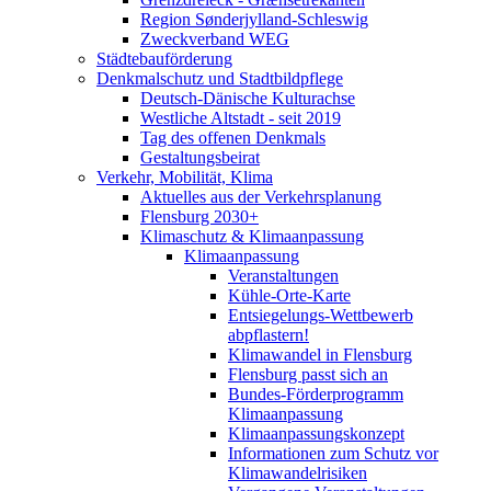
Region Sønderjylland-Schleswig
Zweckverband WEG
Städtebauförderung
Denkmalschutz und Stadtbildpflege
Deutsch-Dänische Kulturachse
Westliche Altstadt - seit 2019
Tag des offenen Denkmals
Gestaltungsbeirat
Verkehr, Mobilität, Klima
Aktuelles aus der Verkehrsplanung
Flensburg 2030+
Klimaschutz & Klimaanpassung
Klimaanpassung
Veranstaltungen
Kühle-Orte-Karte
Entsiegelungs-Wettbewerb
abpflastern!
Klimawandel in Flensburg
Flensburg passt sich an
Bundes-Förderprogramm
Klimaanpassung
Klimaanpassungskonzept
Informationen zum Schutz vor
Klimawandelrisiken