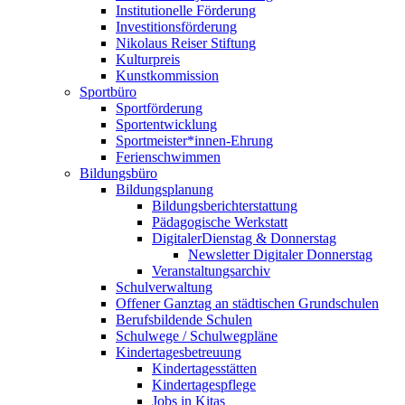
Institutionelle Förderung
Investitionsförderung
Nikolaus Reiser Stiftung
Kulturpreis
Kunstkommission
Sportbüro
Sportförderung
Sportentwicklung
Sportmeister*innen-Ehrung
Ferienschwimmen
Bildungsbüro
Bildungsplanung
Bildungsberichterstattung
Pädagogische Werkstatt
DigitalerDienstag & Donnerstag
Newsletter Digitaler Donnerstag
Veranstaltungsarchiv
Schulverwaltung
Offener Ganztag an städtischen Grundschulen
Berufsbildende Schulen
Schulwege / Schulwegpläne
Kindertagesbetreuung
Kindertagesstätten
Kindertagespflege
Jobs in Kitas