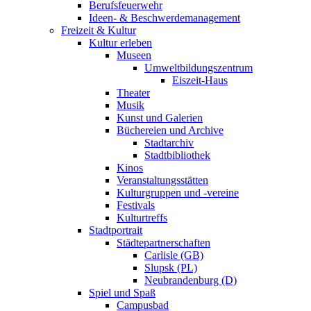
Berufsfeuerwehr
Ideen- & Beschwerdemanagement
Freizeit & Kultur
Kultur erleben
Museen
Umweltbildungszentrum
Eiszeit-Haus
Theater
Musik
Kunst und Galerien
Büchereien und Archive
Stadtarchiv
Stadtbibliothek
Kinos
Veranstaltungsstätten
Kulturgruppen und -vereine
Festivals
Kulturtreffs
Stadtportrait
Städtepartnerschaften
Carlisle (GB)
Slupsk (PL)
Neubrandenburg (D)
Spiel und Spaß
Campusbad