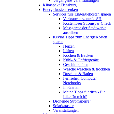
Vergangene Veranstaltungen
Klimapakt Flensburg
Energiekosten senken
Services fürs Engergiekosten sparen
Verbraucherzentrale SH
Kostenloser Stromspar-Check
Messgeräte der Stadtwerke
ausleihen
Kevins Tipps zum EnergieKosten
sparen
Heizen
Lüften
Kochen & Backen
Kühl- & Gefriergeräte
Geschirr spülen
Wäsche waschen & trocknen
Duschen & Baden
Fernseher, Computer,
Notebooks
Im Garten
Meine Tipps für dich - Ein
Like für mich?
Drohende Stromsperre?
Solarkataster
Veranstaltungen