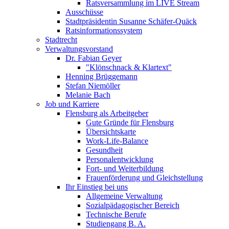
Ratsversammlung im LIVE Stream
Ausschüsse
Stadtpräsidentin Susanne Schäfer-Quäck
Ratsinformationssystem
Stadtrecht
Verwaltungsvorstand
Dr. Fabian Geyer
"Klönschnack & Klartext"
Henning Brüggemann
Stefan Niemöller
Melanie Bach
Job und Karriere
Flensburg als Arbeitgeber
Gute Gründe für Flensburg
Übersichtskarte
Work-Life-Balance
Gesundheit
Personalentwicklung
Fort- und Weiterbildung
Frauenförderung und Gleichstellung
Ihr Einstieg bei uns
Allgemeine Verwaltung
Sozialpädagogischer Bereich
Technische Berufe
Studiengang B. A.