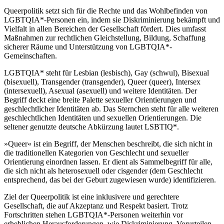
Queerpolitik setzt sich für die Rechte und das Wohlbefinden von
LGBTQIA*-Personen ein, indem sie Diskriminierung bekämpft und
Vielfalt in allen Bereichen der Gesellschaft fördert. Dies umfasst
Maßnahmen zur rechtlichen Gleichstellung, Bildung, Schaffung
sicherer Räume und Unterstützung von LGBTQIA*-
Gemeinschaften.
LGBTQIA* steht für Lesbian (lesbisch), Gay (schwul), Bisexual
(bisexuell), Transgender (transgender), Queer (queer), Intersex
(intersexuell), Asexual (asexuell) und weitere Identitäten. Der
Begriff deckt eine breite Palette sexueller Orientierungen und
geschlechtlicher Identitäten ab. Das Sternchen steht für alle weiteren
geschlechtlichen Identitäten und sexuellen Orientierungen. Die
seltener genutzte deutsche Abkürzung lautet LSBTIQ*.
»Queer« ist ein Begriff, der Menschen beschreibt, die sich nicht in
die traditionellen Kategorien von Geschlecht und sexueller
Orientierung einordnen lassen. Er dient als Sammelbegriff für alle,
die sich nicht als heterosexuell oder cisgender (dem Geschlecht
entsprechend, das bei der Geburt zugewiesen wurde) identifizieren.
Ziel der Queerpolitik ist eine inklusivere und gerechtere
Gesellschaft, die auf Akzeptanz und Respekt basiert. Trotz
Fortschritten stehen LGBTQIA*-Personen weiterhin vor
erheblichen Herausforderungen, wie Diskriminierung, Vorurteilen