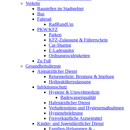
Verkehr
Baustellen im Stadtgebiet
Bus
Fahrrad
RadRundUm
PKW/KFZ
Parken
KFZ-Zulassung & Führerschein
Car-Sharing
E-Ladesäulen
Ordnungswidrigkeiten
Zu Fuß
Gesundheitsdienste
Amtsärztlicher Dienst
Reisemedizin: Beratung & Impfung
Heilpraktikerzulassung
Infektionsschutz
Hygiene & Umweltmedizin
Badewasserqualität
Hafenärztlicher Dienst
Verhaltenstipps und Hygienemaßnahmen
Hygienebelehrung
Freiverkäufliche Arzneimittel
Kinder- und Jugendärztlicher Dienst
Familien-Hebammen & -