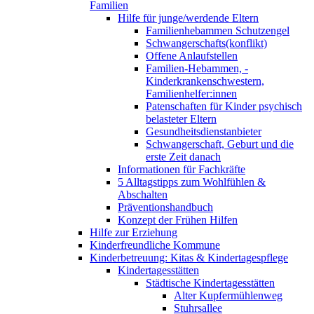
Familien
Hilfe für junge/werdende Eltern
Familienhebammen Schutzengel
Schwangerschafts(konflikt)
Offene Anlaufstellen
Familien-Hebammen, -
Kinderkrankenschwestern,
Familienhelfer:innen
Patenschaften für Kinder psychisch
belasteter Eltern
Gesundheitsdienstanbieter
Schwangerschaft, Geburt und die
erste Zeit danach
Informationen für Fachkräfte
5 Alltagstipps zum Wohlfühlen &
Abschalten
Präventionshandbuch
Konzept der Frühen Hilfen
Hilfe zur Erziehung
Kinderfreundliche Kommune
Kinderbetreuung: Kitas & Kindertagespflege
Kindertagesstätten
Städtische Kindertagesstätten
Alter Kupfermühlenweg
Stuhrsallee