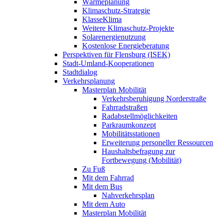
Wärmeplanung
Klimaschutz-Strategie
KlasseKlima
Weitere Klimaschutz-Projekte
Solarenergienutzung
Kostenlose Energieberatung
Perspektiven für Flensburg (ISEK)
Stadt-Umland-Kooperationen
Stadtdialog
Verkehrsplanung
Masterplan Mobilität
Verkehrsberuhigung Norderstraße
Fahrradstraßen
Radabstellmöglichkeiten
Parkraumkonzept
Mobilitätsstationen
Erweiterung personeller Ressourcen
Haushaltsbefragung zur
Fortbewegung (Mobilität)
Zu Fuß
Mit dem Fahrrad
Mit dem Bus
Nahverkehrsplan
Mit dem Auto
Masterplan Mobilität