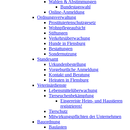
Wahlen & Abstimmungen
Bundestagswahl
Online-Anmeldung
Ordnungsverwaltung
Prostituiertenschutzgesetz
Wohnpflegeaufsicht
Stiftungen
Verkehrsüberwachung
Hunde in Flensburg
Bestattungen
Sondernutzung
Standesamt
Urkundenbestellung
Vorgeburtliche Anmeldung
Kontakt und Beratung
Heiraten in Flensburg
Veterinärdienste
Lebensmittelüberwachung
Tierseuchenbekämpfung
Eingereiste Heim- und Haustieren
registrieren!
Tierschutz
Mitwirkungspflichten der Unternehmen
Bauordnung
Baulasten