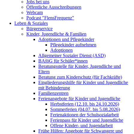
Jobs bei uns
Öffentliche Ausschreibungen
Webcam
Podcast "FlensFrequenz"
Leben & Soziales
Bürgerservice
Kinder, Jugendliche & Familien
Adoptionen und Pflegekinder
Pflegekinder aufnehmen
Adoptionen
Allgemeiner Sozialer Dienst (ASD)
BAföG für Schüler*innen
Beratungsstelle für Kinder, Jugendliche und
Eltern
Beratung zum Kinderschutz (für Fachkräfte)
Eingliederungshilfe für Kinder und Jugendliche
mit Behinderung
Familienzentren
Ferienangebote für Kinder und Jugendliche
Herbstferien (12.10. bis 24.10.2026)
Sommerferien (04.07. bis 5.08.2026)
Ferienaktionen der Schulsozialarbeit
Ferienpass für Kinder und Jugendliche
Offene Kinder- und Jugendarbeit
Frühe Hilfen: Angebote für Schwangere und