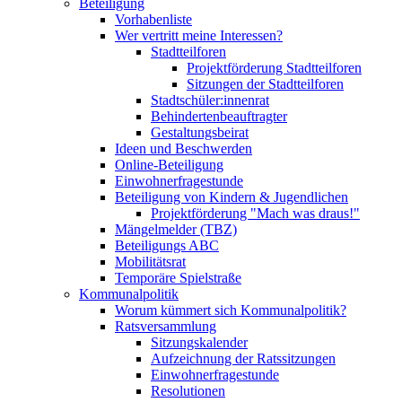
Beteiligung
Vorhabenliste
Wer vertritt meine Interessen?
Stadtteilforen
Projektförderung Stadtteilforen
Sitzungen der Stadtteilforen
Stadtschüler:innenrat
Behindertenbeauftragter
Gestaltungsbeirat
Ideen und Beschwerden
Online-Beteiligung
Einwohnerfragestunde
Beteiligung von Kindern & Jugendlichen
Projektförderung "Mach was draus!"
Mängelmelder (TBZ)
Beteiligungs ABC
Mobilitätsrat
Temporäre Spielstraße
Kommunalpolitik
Worum kümmert sich Kommunalpolitik?
Ratsversammlung
Sitzungskalender
Aufzeichnung der Ratssitzungen
Einwohnerfragestunde
Resolutionen