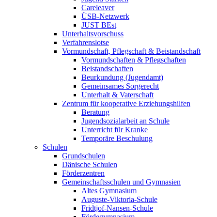
Careleaver
ÜSB-Netzwerk
JUST BEst
Unterhaltsvorschuss
Verfahrenslotse
Vormundschaft, Pflegschaft & Beistandschaft
Vormundschaften & Pflegschaften
Beistandschaften
Beurkundung (Jugendamt)
Gemeinsames Sorgerecht
Unterhalt & Vaterschaft
Zentrum für kooperative Erziehungshilfen
Beratung
Jugendsozialarbeit an Schule
Unterricht für Kranke
Temporäre Beschulung
Schulen
Grundschulen
Dänische Schulen
Förderzentren
Gemeinschaftsschulen und Gymnasien
Altes Gymnasium
Auguste-Viktoria-Schule
Fridtjof-Nansen-Schule
Fördegymnasium