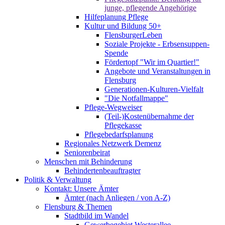
junge, pflegende Angehörige
Hilfeplanung Pflege
Kultur und Bildung 50+
FlensburgerLeben
Soziale Projekte - Erbsensuppen-
Spende
Fördertopf "Wir im Quartier!"
Angebote und Veranstaltungen in
Flensburg
Generationen-Kulturen-Vielfalt
"Die Notfallmappe"
Pflege-Wegweiser
(Teil-)Kostenübernahme der
Pflegekasse
Pflegebedarfsplanung
Regionales Netzwerk Demenz
Seniorenbeirat
Menschen mit Behinderung
Behindertenbeauftragter
Politik & Verwaltung
Kontakt: Unsere Ämter
Ämter (nach Anliegen / von A-Z)
Flensburg & Themen
Stadtbild im Wandel
Gewerbegebiet Westerallee