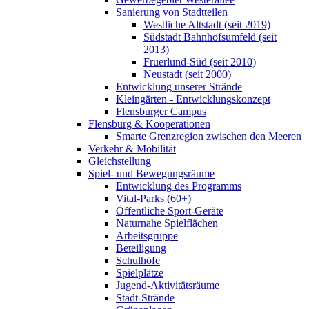
Sanierung von Stadtteilen
Westliche Altstadt (seit 2019)
Südstadt Bahnhofsumfeld (seit
2013)
Fruerlund-Süd (seit 2010)
Neustadt (seit 2000)
Entwicklung unserer Strände
Kleingärten - Entwicklungskonzept
Flensburger Campus
Flensburg & Kooperationen
Smarte Grenzregion zwischen den Meeren
Verkehr & Mobilität
Gleichstellung
Spiel- und Bewegungsräume
Entwicklung des Programms
Vital-Parks (60+)
Öffentliche Sport-Geräte
Naturnahe Spielflächen
Arbeitsgruppe
Beteiligung
Schulhöfe
Spielplätze
Jugend-Aktivitätsräume
Stadt-Strände