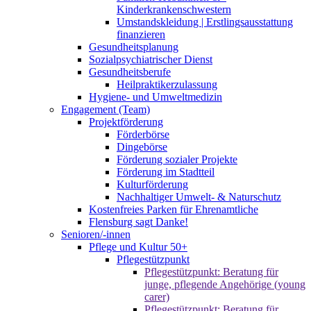
Kinderkrankenschwestern
Umstandskleidung | Erstlingsausstattung
finanzieren
Gesundheitsplanung
Sozialpsychiatrischer Dienst
Gesundheitsberufe
Heilpraktikerzulassung
Hygiene- und Umweltmedizin
Engagement (Team)
Projektförderung
Förderbörse
Dingebörse
Förderung sozialer Projekte
Förderung im Stadtteil
Kulturförderung
Nachhaltiger Umwelt- & Naturschutz
Kostenfreies Parken für Ehrenamtliche
Flensburg sagt Danke!
Senioren/-innen
Pflege und Kultur 50+
Pflegestützpunkt
Pflegestützpunkt: Beratung für
junge, pflegende Angehörige (young
carer)
Pflegestützpunkt: Beratung für