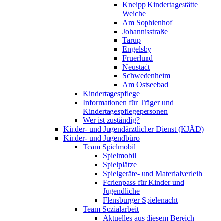
Kneipp Kindertagestätte
Weiche
Am Sophienhof
Johannisstraße
Tarup
Engelsby
Fruerlund
Neustadt
Schwedenheim
Am Ostseebad
Kindertagespflege
Informationen für Träger und
Kindertagespflegepersonen
Wer ist zuständig?
Kinder- und Jugendärztlicher Dienst (KJÄD)
Kinder- und Jugendbüro
Team Spielmobil
Spielmobil
Spielplätze
Spielgeräte- und Materialverleih
Ferienpass für Kinder und
Jugendliche
Flensburger Spielenacht
Team Sozialarbeit
Aktuelles aus diesem Bereich