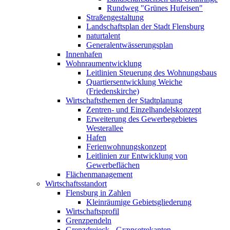
Rundweg "Grünes Hufeisen"
Straßengestaltung
Landschaftsplan der Stadt Flensburg
naturtalent
Generalentwässerungsplan
Innenhafen
Wohnraumentwicklung
Leitlinien Steuerung des Wohnungsbaus
Quartiersentwicklung Weiche
(Friedenskirche)
Wirtschaftsthemen der Stadtplanung
Zentren- und Einzelhandelskonzept
Erweiterung des Gewerbegebietes
Westerallee
Hafen
Ferienwohnungskonzept
Leitlinien zur Entwicklung von
Gewerbeflächen
Flächenmanagement
Wirtschaftsstandort
Flensburg in Zahlen
Kleinräumige Gebietsgliederung
Wirtschaftsprofil
Grenzpendeln
Grenzdreieck - Grænsetrekanten