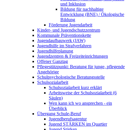
und Inklusion
Bildung für nachhaltige
Entwicklung (BNE) / Ökologische
Bildung
Förderung Jugendarbeit
Kinder- und Jugendschutzzentrum
Kommunale Präventionskette
Jugendaufbauwerk (JAW)
Jugendhilfe im Strafverfahren
Jugendhilfeplanung
Jugendzentren & Freizeiteinrichtungen
Offener Ganztag
Pflegestützpunkt: Beratung für junge, pflegende
Angehörige
Schulpsychologische Beratungsstelle
Schulsozialarbeit
Schulsozialarbeit kurz erklärt
Arbeitsweise der Schulsozialarbeit (6
Säulen)
Wen kann ich wo ansprechen - ein
Überblick
Übergang Schule-Beruf
Jugendberufsagentur
Jugend STÄRKEN im Quartier
Jugend Stärken