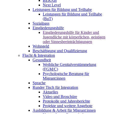
BERAB
Next Level
Leistungen für Bildung und Teilhabe
Leistungen für Bildung und Teilhabe
(BuT)
Sozialpass
Eingliederungshilfe
Eingliederungshilfe für Kinder und
Jugendliche mit körperlichen, geistigen
oder Sinnesbeeinträchtigungen
Wohngeld
Beschäftigung und Qualifizierung
Flucht & Integration
Gesundheit
Weibliche Genitalverstümmelung
(FGM/C)
Psychologische Beratung für
Migrant:innen
Sprache
Runder Tisch für Integration
Aktuelles
Video und Broschüre
Protokolle und Jahresberichte
Projekte und weitere Angebote
Ausbildung & Arbeit für Migrant:innen