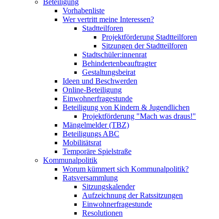
Beteiligung
Vorhabenliste
Wer vertritt meine Interessen?
Stadtteilforen
Projektförderung Stadtteilforen
Sitzungen der Stadtteilforen
Stadtschüler:innenrat
Behindertenbeauftragter
Gestaltungsbeirat
Ideen und Beschwerden
Online-Beteiligung
Einwohnerfragestunde
Beteiligung von Kindern & Jugendlichen
Projektförderung "Mach was draus!"
Mängelmelder (TBZ)
Beteiligungs ABC
Mobilitätsrat
Temporäre Spielstraße
Kommunalpolitik
Worum kümmert sich Kommunalpolitik?
Ratsversammlung
Sitzungskalender
Aufzeichnung der Ratssitzungen
Einwohnerfragestunde
Resolutionen