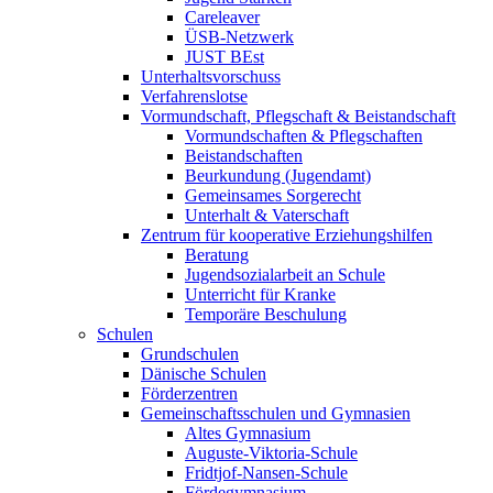
Careleaver
ÜSB-Netzwerk
JUST BEst
Unterhaltsvorschuss
Verfahrenslotse
Vormundschaft, Pflegschaft & Beistandschaft
Vormundschaften & Pflegschaften
Beistandschaften
Beurkundung (Jugendamt)
Gemeinsames Sorgerecht
Unterhalt & Vaterschaft
Zentrum für kooperative Erziehungshilfen
Beratung
Jugendsozialarbeit an Schule
Unterricht für Kranke
Temporäre Beschulung
Schulen
Grundschulen
Dänische Schulen
Förderzentren
Gemeinschaftsschulen und Gymnasien
Altes Gymnasium
Auguste-Viktoria-Schule
Fridtjof-Nansen-Schule
Fördegymnasium