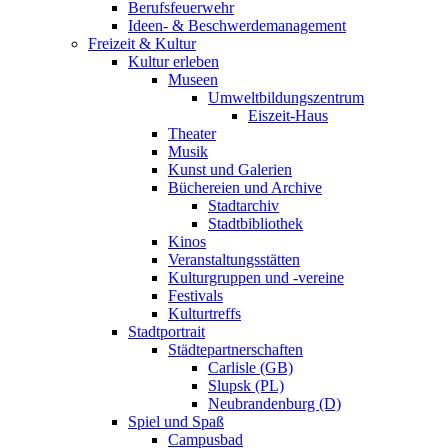
Berufsfeuerwehr
Ideen- & Beschwerdemanagement
Freizeit & Kultur
Kultur erleben
Museen
Umweltbildungszentrum
Eiszeit-Haus
Theater
Musik
Kunst und Galerien
Büchereien und Archive
Stadtarchiv
Stadtbibliothek
Kinos
Veranstaltungsstätten
Kulturgruppen und -vereine
Festivals
Kulturtreffs
Stadtportrait
Städtepartnerschaften
Carlisle (GB)
Slupsk (PL)
Neubrandenburg (D)
Spiel und Spaß
Campusbad