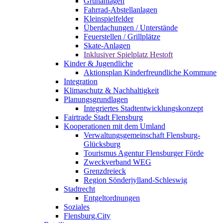
Grünanlagen
Fahrrad-Abstellanlagen
Kleinspielfelder
Überdachungen / Unterstände
Feuerstellen / Grillplätze
Skate-Anlagen
Inklusiver Spielplatz Hestoft
Kinder & Jugendliche
Aktionsplan Kinderfreundliche Kommune
Integration
Klimaschutz & Nachhaltigkeit
Planungsgrundlagen
Integriertes Stadtentwicklungskonzept
Fairtrade Stadt Flensburg
Kooperationen mit dem Umland
Verwaltungsgemeinschaft Flensburg-
Glücksburg
Tourismus Agentur Flensburger Förde
Zweckverband WEG
Grenzdreieck
Region Sönderjylland-Schleswig
Stadtrecht
Entgeltordnungen
Soziales
Flensburg.City