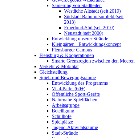
Sanierung von Stadtteilen
Westliche Altstadt (seit 2019)
Südstadt Bahnhofsumfeld (seit
2013)
Fruerlund-Süd (seit 2010)
Neustadt (seit 2000)
Entwicklung unserer Strände
Kleingärten - Entwicklungskonzept
Flensburger Campus
Flensburg & Kooperationen
Smarte Grenzregion zwischen den Meeren
Verkehr & Mobilität
Gleichstellung
Spiel- und Bewegungsräume
Entwicklung des Programms
Vital-Parks (60+)
Öffentliche Sport-Geräte
Naturnahe Spielflächen
Arbeitsgruppe
Beteiligung
Schulhöfe
Spielplätze
Jugend-Aktivitätsräume
Stadt-Strände