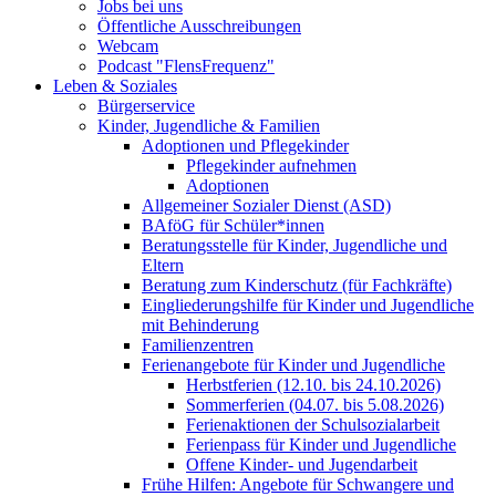
Jobs bei uns
Öffentliche Ausschreibungen
Webcam
Podcast "FlensFrequenz"
Leben & Soziales
Bürgerservice
Kinder, Jugendliche & Familien
Adoptionen und Pflegekinder
Pflegekinder aufnehmen
Adoptionen
Allgemeiner Sozialer Dienst (ASD)
BAföG für Schüler*innen
Beratungsstelle für Kinder, Jugendliche und
Eltern
Beratung zum Kinderschutz (für Fachkräfte)
Eingliederungshilfe für Kinder und Jugendliche
mit Behinderung
Familienzentren
Ferienangebote für Kinder und Jugendliche
Herbstferien (12.10. bis 24.10.2026)
Sommerferien (04.07. bis 5.08.2026)
Ferienaktionen der Schulsozialarbeit
Ferienpass für Kinder und Jugendliche
Offene Kinder- und Jugendarbeit
Frühe Hilfen: Angebote für Schwangere und