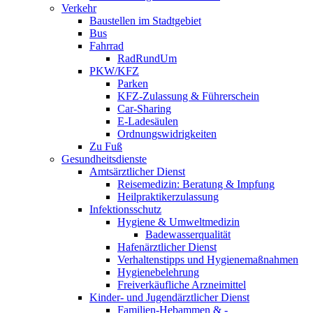
Verkehr
Baustellen im Stadtgebiet
Bus
Fahrrad
RadRundUm
PKW/KFZ
Parken
KFZ-Zulassung & Führerschein
Car-Sharing
E-Ladesäulen
Ordnungswidrigkeiten
Zu Fuß
Gesundheitsdienste
Amtsärztlicher Dienst
Reisemedizin: Beratung & Impfung
Heilpraktikerzulassung
Infektionsschutz
Hygiene & Umweltmedizin
Badewasserqualität
Hafenärztlicher Dienst
Verhaltenstipps und Hygienemaßnahmen
Hygienebelehrung
Freiverkäufliche Arzneimittel
Kinder- und Jugendärztlicher Dienst
Familien-Hebammen & -