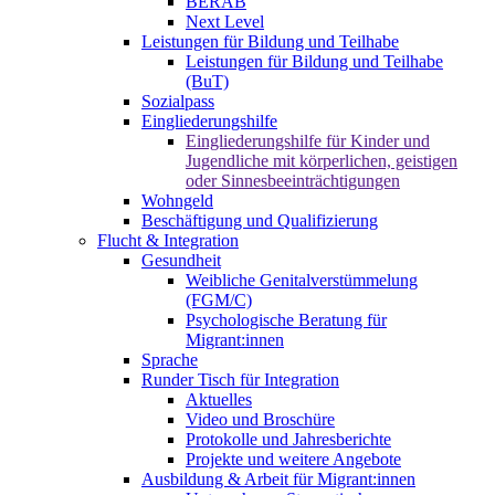
BERAB
Next Level
Leistungen für Bildung und Teilhabe
Leistungen für Bildung und Teilhabe
(BuT)
Sozialpass
Eingliederungshilfe
Eingliederungshilfe für Kinder und
Jugendliche mit körperlichen, geistigen
oder Sinnesbeeinträchtigungen
Wohngeld
Beschäftigung und Qualifizierung
Flucht & Integration
Gesundheit
Weibliche Genitalverstümmelung
(FGM/C)
Psychologische Beratung für
Migrant:innen
Sprache
Runder Tisch für Integration
Aktuelles
Video und Broschüre
Protokolle und Jahresberichte
Projekte und weitere Angebote
Ausbildung & Arbeit für Migrant:innen