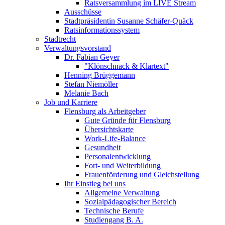
Ratsversammlung im LIVE Stream
Ausschüsse
Stadtpräsidentin Susanne Schäfer-Quäck
Ratsinformationssystem
Stadtrecht
Verwaltungsvorstand
Dr. Fabian Geyer
"Klönschnack & Klartext"
Henning Brüggemann
Stefan Niemöller
Melanie Bach
Job und Karriere
Flensburg als Arbeitgeber
Gute Gründe für Flensburg
Übersichtskarte
Work-Life-Balance
Gesundheit
Personalentwicklung
Fort- und Weiterbildung
Frauenförderung und Gleichstellung
Ihr Einstieg bei uns
Allgemeine Verwaltung
Sozialpädagogischer Bereich
Technische Berufe
Studiengang B. A.