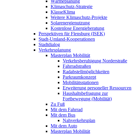
Wärmeplanung
Klimaschutz-Strategie
KlasseKlima
Weitere Klimaschutz-Projekte
Solarenergienutzung
Kostenlose Energieberatung
Perspektiven für Flensburg (ISEK)
Stadt-Umland-Kooperationen
Stadtdialog
Verkehrsplanung
Masterplan Mobilität
Verkehrsberuhigung Norderstraße
Fahrradstraßen
Radabstellmöglichkeiten
Parkraumkonzept
Mobilitätsstationen
Erweiterung personeller Ressourcen
Haushaltsbefragung zur
Fortbewegung (Mobilität)
Zu Fuß
Mit dem Fahrrad
Mit dem Bus
Nahverkehrsplan
Mit dem Auto
Masterplan Mobilität