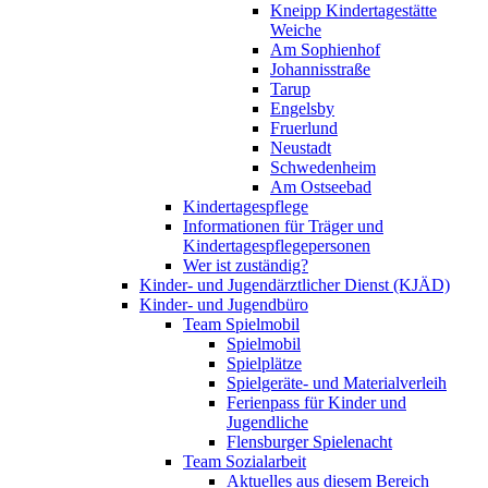
Kneipp Kindertagestätte
Weiche
Am Sophienhof
Johannisstraße
Tarup
Engelsby
Fruerlund
Neustadt
Schwedenheim
Am Ostseebad
Kindertagespflege
Informationen für Träger und
Kindertagespflegepersonen
Wer ist zuständig?
Kinder- und Jugendärztlicher Dienst (KJÄD)
Kinder- und Jugendbüro
Team Spielmobil
Spielmobil
Spielplätze
Spielgeräte- und Materialverleih
Ferienpass für Kinder und
Jugendliche
Flensburger Spielenacht
Team Sozialarbeit
Aktuelles aus diesem Bereich