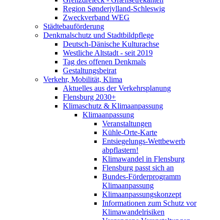
Region Sønderjylland-Schleswig
Zweckverband WEG
Städtebauförderung
Denkmalschutz und Stadtbildpflege
Deutsch-Dänische Kulturachse
Westliche Altstadt - seit 2019
Tag des offenen Denkmals
Gestaltungsbeirat
Verkehr, Mobilität, Klima
Aktuelles aus der Verkehrsplanung
Flensburg 2030+
Klimaschutz & Klimaanpassung
Klimaanpassung
Veranstaltungen
Kühle-Orte-Karte
Entsiegelungs-Wettbewerb
abpflastern!
Klimawandel in Flensburg
Flensburg passt sich an
Bundes-Förderprogramm
Klimaanpassung
Klimaanpassungskonzept
Informationen zum Schutz vor
Klimawandelrisiken