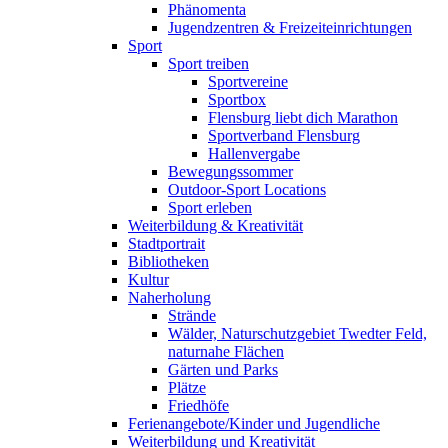
Phänomenta
Jugendzentren & Freizeiteinrichtungen
Sport
Sport treiben
Sportvereine
Sportbox
Flensburg liebt dich Marathon
Sportverband Flensburg
Hallenvergabe
Bewegungssommer
Outdoor-Sport Locations
Sport erleben
Weiterbildung & Kreativität
Stadtportrait
Bibliotheken
Kultur
Naherholung
Strände
Wälder, Naturschutzgebiet Twedter Feld,
naturnahe Flächen
Gärten und Parks
Plätze
Friedhöfe
Ferienangebote/Kinder und Jugendliche
Weiterbildung und Kreativität