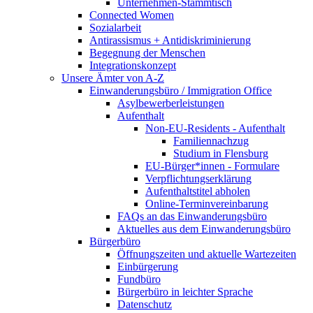
Unternehmen-Stammtisch
Connected Women
Sozialarbeit
Antirassismus + Antidiskriminierung
Begegnung der Menschen
Integrationskonzept
Unsere Ämter von A-Z
Einwanderungsbüro / Immigration Office
Asylbewerberleistungen
Aufenthalt
Non-EU-Residents - Aufenthalt
Familiennachzug
Studium in Flensburg
EU-Bürger*innen - Formulare
Verpflichtungserklärung
Aufenthaltstitel abholen
Online-Terminvereinbarung
FAQs an das Einwanderungsbüro
Aktuelles aus dem Einwanderungsbüro
Bürgerbüro
Öffnungszeiten und aktuelle Wartezeiten
Einbürgerung
Fundbüro
Bürgerbüro in leichter Sprache
Datenschutz