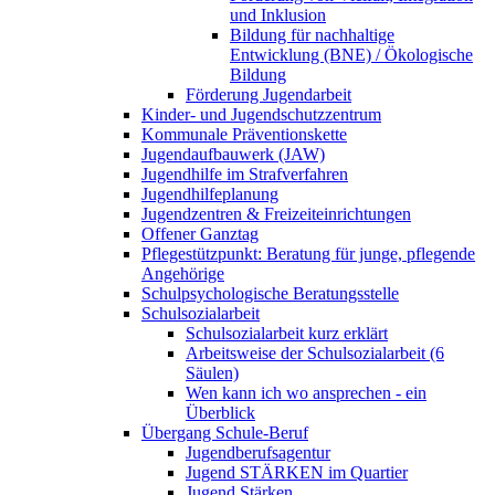
und Inklusion
Bildung für nachhaltige
Entwicklung (BNE) / Ökologische
Bildung
Förderung Jugendarbeit
Kinder- und Jugendschutzzentrum
Kommunale Präventionskette
Jugendaufbauwerk (JAW)
Jugendhilfe im Strafverfahren
Jugendhilfeplanung
Jugendzentren & Freizeiteinrichtungen
Offener Ganztag
Pflegestützpunkt: Beratung für junge, pflegende
Angehörige
Schulpsychologische Beratungsstelle
Schulsozialarbeit
Schulsozialarbeit kurz erklärt
Arbeitsweise der Schulsozialarbeit (6
Säulen)
Wen kann ich wo ansprechen - ein
Überblick
Übergang Schule-Beruf
Jugendberufsagentur
Jugend STÄRKEN im Quartier
Jugend Stärken