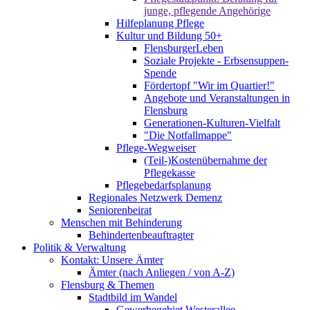
junge, pflegende Angehörige
Hilfeplanung Pflege
Kultur und Bildung 50+
FlensburgerLeben
Soziale Projekte - Erbsensuppen-
Spende
Fördertopf "Wir im Quartier!"
Angebote und Veranstaltungen in
Flensburg
Generationen-Kulturen-Vielfalt
"Die Notfallmappe"
Pflege-Wegweiser
(Teil-)Kostenübernahme der
Pflegekasse
Pflegebedarfsplanung
Regionales Netzwerk Demenz
Seniorenbeirat
Menschen mit Behinderung
Behindertenbeauftragter
Politik & Verwaltung
Kontakt: Unsere Ämter
Ämter (nach Anliegen / von A-Z)
Flensburg & Themen
Stadtbild im Wandel
Gewerbegebiet Westerallee