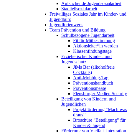
Aufsuchende Jugendsozialarbeit
Stadtteilsozialarbeit
Freiwilliges Soziales Jahr im Kinder- und
Jugendbüro
Jugendferienwerk
Team Prävention und Bildung
Schulbezogene Jugendarbeit
Fit für Mitbestimmung
Aktionsleiter*in werden
Klassenfindungstage
Erzieherischer Kinder- und
Jugendschutz
JiMs Bar (alkoholfreie
Cocktails)
Anti-Mobbing-Tag
Präventionshandbuch
Präventionsmesse
Flensburger Medien Security
Beteiligung von Kindern und
Jugendlichen
Projektförderung "Mach was
draus!"
Broschüre "Beteiligung" für
Kinder & Jugend
Förderung von Vielfalt, Integration