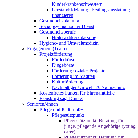
Kinderkrankenschwestern
Umstandskleidung | Erstlingsausstattung
finanzieren
Gesundheitsplanung
Sozialpsychiatrischer Dienst
Gesundheitsberufe
Heilpraktikerzulassung
Hygiene- und Umweltmedizin
Engagement (Team)
Projektförderung
Förderbörse
Dingebörse
Förderung sozialer Projekte
Förderung im Stadtteil
Kulturförderung
Nachhaltiger Umwelt- & Naturschutz
Kostenfreies Parken für Ehrenamtliche
Flensburg sagt Danke!
Senioren/-innen
Pflege und Kultur 50+
Pflegestützpunkt
Pflegestützpunkt: Beratung für
junge, pflegende Angehörige (young
carer)
Pflegestützpunkt: Beratung für