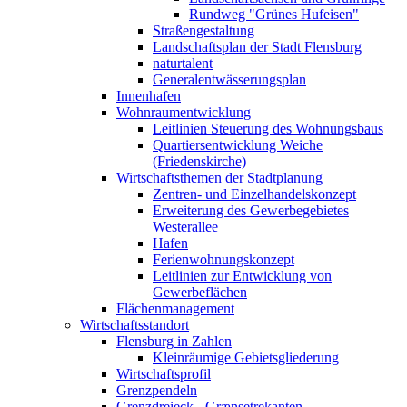
Rundweg "Grünes Hufeisen"
Straßengestaltung
Landschaftsplan der Stadt Flensburg
naturtalent
Generalentwässerungsplan
Innenhafen
Wohnraumentwicklung
Leitlinien Steuerung des Wohnungsbaus
Quartiersentwicklung Weiche
(Friedenskirche)
Wirtschaftsthemen der Stadtplanung
Zentren- und Einzelhandelskonzept
Erweiterung des Gewerbegebietes
Westerallee
Hafen
Ferienwohnungskonzept
Leitlinien zur Entwicklung von
Gewerbeflächen
Flächenmanagement
Wirtschaftsstandort
Flensburg in Zahlen
Kleinräumige Gebietsgliederung
Wirtschaftsprofil
Grenzpendeln
Grenzdreieck - Grænsetrekanten