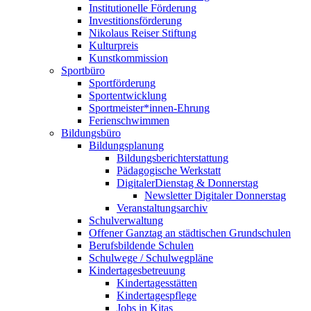
Institutionelle Förderung
Investitionsförderung
Nikolaus Reiser Stiftung
Kulturpreis
Kunstkommission
Sportbüro
Sportförderung
Sportentwicklung
Sportmeister*innen-Ehrung
Ferienschwimmen
Bildungsbüro
Bildungsplanung
Bildungsberichterstattung
Pädagogische Werkstatt
DigitalerDienstag & Donnerstag
Newsletter Digitaler Donnerstag
Veranstaltungsarchiv
Schulverwaltung
Offener Ganztag an städtischen Grundschulen
Berufsbildende Schulen
Schulwege / Schulwegpläne
Kindertagesbetreuung
Kindertagesstätten
Kindertagespflege
Jobs in Kitas