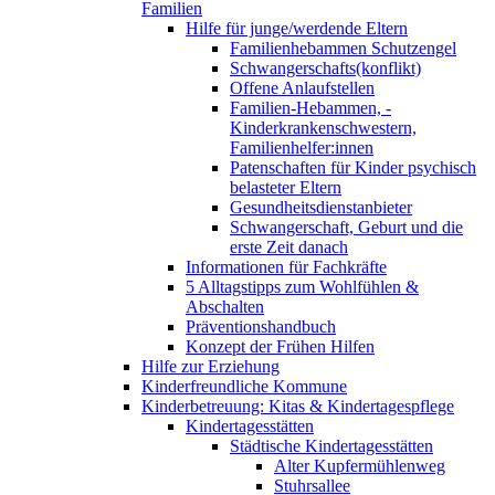
Familien
Hilfe für junge/werdende Eltern
Familienhebammen Schutzengel
Schwangerschafts(konflikt)
Offene Anlaufstellen
Familien-Hebammen, -
Kinderkrankenschwestern,
Familienhelfer:innen
Patenschaften für Kinder psychisch
belasteter Eltern
Gesundheitsdienstanbieter
Schwangerschaft, Geburt und die
erste Zeit danach
Informationen für Fachkräfte
5 Alltagstipps zum Wohlfühlen &
Abschalten
Präventionshandbuch
Konzept der Frühen Hilfen
Hilfe zur Erziehung
Kinderfreundliche Kommune
Kinderbetreuung: Kitas & Kindertagespflege
Kindertagesstätten
Städtische Kindertagesstätten
Alter Kupfermühlenweg
Stuhrsallee