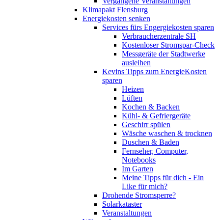
Vergangene Veranstaltungen
Klimapakt Flensburg
Energiekosten senken
Services fürs Engergiekosten sparen
Verbraucherzentrale SH
Kostenloser Stromspar-Check
Messgeräte der Stadtwerke
ausleihen
Kevins Tipps zum EnergieKosten
sparen
Heizen
Lüften
Kochen & Backen
Kühl- & Gefriergeräte
Geschirr spülen
Wäsche waschen & trocknen
Duschen & Baden
Fernseher, Computer,
Notebooks
Im Garten
Meine Tipps für dich - Ein
Like für mich?
Drohende Stromsperre?
Solarkataster
Veranstaltungen