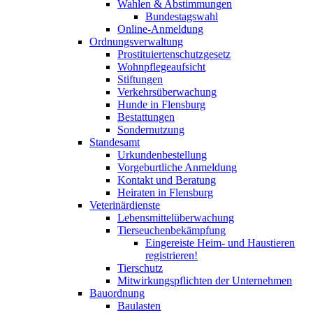
Wahlen & Abstimmungen
Bundestagswahl
Online-Anmeldung
Ordnungsverwaltung
Prostituiertenschutzgesetz
Wohnpflegeaufsicht
Stiftungen
Verkehrsüberwachung
Hunde in Flensburg
Bestattungen
Sondernutzung
Standesamt
Urkundenbestellung
Vorgeburtliche Anmeldung
Kontakt und Beratung
Heiraten in Flensburg
Veterinärdienste
Lebensmittelüberwachung
Tierseuchenbekämpfung
Eingereiste Heim- und Haustieren
registrieren!
Tierschutz
Mitwirkungspflichten der Unternehmen
Bauordnung
Baulasten