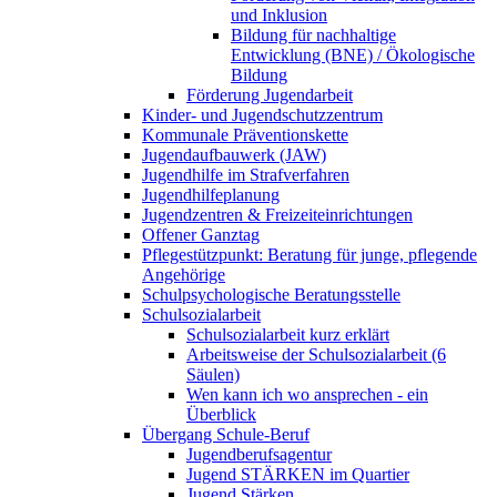
und Inklusion
Bildung für nachhaltige
Entwicklung (BNE) / Ökologische
Bildung
Förderung Jugendarbeit
Kinder- und Jugendschutzzentrum
Kommunale Präventionskette
Jugendaufbauwerk (JAW)
Jugendhilfe im Strafverfahren
Jugendhilfeplanung
Jugendzentren & Freizeiteinrichtungen
Offener Ganztag
Pflegestützpunkt: Beratung für junge, pflegende
Angehörige
Schulpsychologische Beratungsstelle
Schulsozialarbeit
Schulsozialarbeit kurz erklärt
Arbeitsweise der Schulsozialarbeit (6
Säulen)
Wen kann ich wo ansprechen - ein
Überblick
Übergang Schule-Beruf
Jugendberufsagentur
Jugend STÄRKEN im Quartier
Jugend Stärken