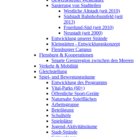
Sanierung von Stadtteilen
Westliche Altstadt (seit 2019)
Südstadt Bahnhofsumfeld (seit
2013)
Fruerlund-Süd (seit 2010)
Neustadt (seit 2000)
Entwicklung unserer Strände
Kleingärten - Entwicklungskonzept
Flensburger Campus
Flensburg & Kooperationen
Smarte Grenzregion zwischen den Meeren
Verkehr & Mobilität
Gleichstellung
Spiel- und Bewegungsräume
Entwicklung des Programms
Vital-Parks (60+)
Öffentliche Sport-Geräte
Naturnahe Spielflächen
Arbeitsgruppe
Beteiligung
Schulhöfe
Spielplätze
Jugend-Aktivitätsräume
Stadt-Strände