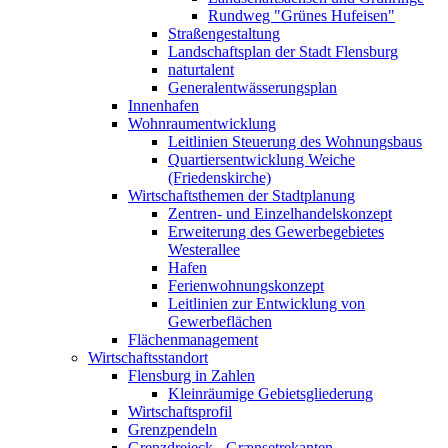
Rundweg "Grünes Hufeisen"
Straßengestaltung
Landschaftsplan der Stadt Flensburg
naturtalent
Generalentwässerungsplan
Innenhafen
Wohnraumentwicklung
Leitlinien Steuerung des Wohnungsbaus
Quartiersentwicklung Weiche
(Friedenskirche)
Wirtschaftsthemen der Stadtplanung
Zentren- und Einzelhandelskonzept
Erweiterung des Gewerbegebietes
Westerallee
Hafen
Ferienwohnungskonzept
Leitlinien zur Entwicklung von
Gewerbeflächen
Flächenmanagement
Wirtschaftsstandort
Flensburg in Zahlen
Kleinräumige Gebietsgliederung
Wirtschaftsprofil
Grenzpendeln
Grenzdreieck - Grænsetrekanten