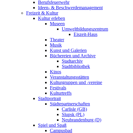
Berufsfeuerwehr
Ideen- & Beschwerdemanagement
Freizeit & Kultur
Kultur erleben
Museen
Umweltbildungszentrum
Eiszeit-Haus
Theater
Musik
Kunst und Galerien
Büchereien und Archive
Stadtarchiv
Stadtbibliothek
Kinos
Veranstaltungsstätten
Kulturgruppen und -vereine
Festivals
Kulturtreffs
Stadtportrait
Städtepartnerschaften
Carlisle (GB)
Slupsk (PL)
Neubrandenburg (D)
Spiel und Spaß
Campusbad