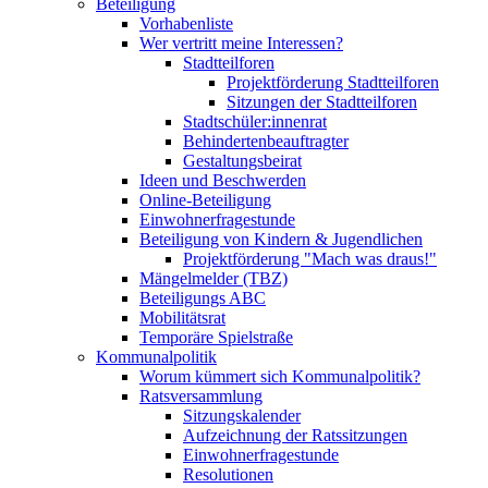
Beteiligung
Vorhabenliste
Wer vertritt meine Interessen?
Stadtteilforen
Projektförderung Stadtteilforen
Sitzungen der Stadtteilforen
Stadtschüler:innenrat
Behindertenbeauftragter
Gestaltungsbeirat
Ideen und Beschwerden
Online-Beteiligung
Einwohnerfragestunde
Beteiligung von Kindern & Jugendlichen
Projektförderung "Mach was draus!"
Mängelmelder (TBZ)
Beteiligungs ABC
Mobilitätsrat
Temporäre Spielstraße
Kommunalpolitik
Worum kümmert sich Kommunalpolitik?
Ratsversammlung
Sitzungskalender
Aufzeichnung der Ratssitzungen
Einwohnerfragestunde
Resolutionen