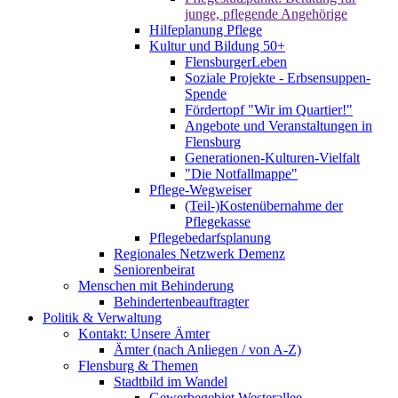
junge, pflegende Angehörige
Hilfeplanung Pflege
Kultur und Bildung 50+
FlensburgerLeben
Soziale Projekte - Erbsensuppen-
Spende
Fördertopf "Wir im Quartier!"
Angebote und Veranstaltungen in
Flensburg
Generationen-Kulturen-Vielfalt
"Die Notfallmappe"
Pflege-Wegweiser
(Teil-)Kostenübernahme der
Pflegekasse
Pflegebedarfsplanung
Regionales Netzwerk Demenz
Seniorenbeirat
Menschen mit Behinderung
Behindertenbeauftragter
Politik & Verwaltung
Kontakt: Unsere Ämter
Ämter (nach Anliegen / von A-Z)
Flensburg & Themen
Stadtbild im Wandel
Gewerbegebiet Westerallee