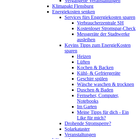
Vergangene Veranstaltungen
Klimapakt Flensburg
Energiekosten senken
Services fürs Engergiekosten sparen
Verbraucherzentrale SH
Kostenloser Stromspar-Check
Messgeräte der Stadtwerke
ausleihen
Kevins Tipps zum EnergieKosten
sparen
Heizen
Lüften
Kochen & Backen
Kühl- & Gefriergeräte
Geschirr spülen
Wäsche waschen & trocknen
Duschen & Baden
Fernseher, Computer,
Notebooks
Im Garten
Meine Tipps für dich - Ein
Like für mich?
Drohende Stromsperre?
Solarkataster
Veranstaltungen