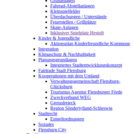
Grünanlagen
Fahrrad-Abstellanlagen
Kleinspielfelder
Überdachungen / Unterstände
Feuerstellen / Grillplätze
Skate-Anlagen
Inklusiver Spielplatz Hestoft
Kinder & Jugendliche
Aktionsplan Kinderfreundliche Kommune
Integration
Klimaschutz & Nachhaltigkeit
Planungsgrundlagen
Integriertes Stadtentwicklungskonzept
Fairtrade Stadt Flensburg
Kooperationen mit dem Umland
Verwaltungsgemeinschaft Flensburg-
Glücksburg
Tourismus Agentur Flensburger Förde
Zweckverband WEG
Grenzdreieck
Region Sönderjylland-Schleswig
Stadtrecht
Entgeltordnungen
Soziales
Flensburg.City