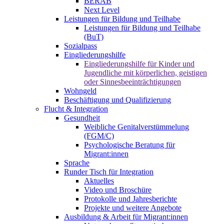
BERAB
Next Level
Leistungen für Bildung und Teilhabe
Leistungen für Bildung und Teilhabe
(BuT)
Sozialpass
Eingliederungshilfe
Eingliederungshilfe für Kinder und
Jugendliche mit körperlichen, geistigen
oder Sinnesbeeinträchtigungen
Wohngeld
Beschäftigung und Qualifizierung
Flucht & Integration
Gesundheit
Weibliche Genitalverstümmelung
(FGM/C)
Psychologische Beratung für
Migrant:innen
Sprache
Runder Tisch für Integration
Aktuelles
Video und Broschüre
Protokolle und Jahresberichte
Projekte und weitere Angebote
Ausbildung & Arbeit für Migrant:innen