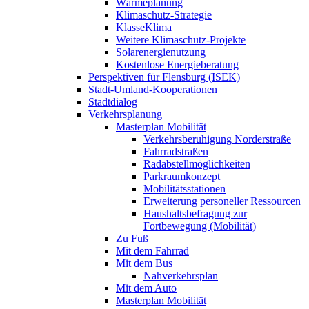
Wärmeplanung
Klimaschutz-Strategie
KlasseKlima
Weitere Klimaschutz-Projekte
Solarenergienutzung
Kostenlose Energieberatung
Perspektiven für Flensburg (ISEK)
Stadt-Umland-Kooperationen
Stadtdialog
Verkehrsplanung
Masterplan Mobilität
Verkehrsberuhigung Norderstraße
Fahrradstraßen
Radabstellmöglichkeiten
Parkraumkonzept
Mobilitätsstationen
Erweiterung personeller Ressourcen
Haushaltsbefragung zur
Fortbewegung (Mobilität)
Zu Fuß
Mit dem Fahrrad
Mit dem Bus
Nahverkehrsplan
Mit dem Auto
Masterplan Mobilität