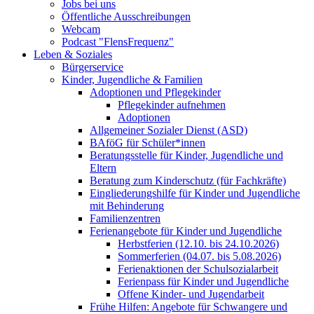
Jobs bei uns
Öffentliche Ausschreibungen
Webcam
Podcast "FlensFrequenz"
Leben & Soziales
Bürgerservice
Kinder, Jugendliche & Familien
Adoptionen und Pflegekinder
Pflegekinder aufnehmen
Adoptionen
Allgemeiner Sozialer Dienst (ASD)
BAföG für Schüler*innen
Beratungsstelle für Kinder, Jugendliche und
Eltern
Beratung zum Kinderschutz (für Fachkräfte)
Eingliederungshilfe für Kinder und Jugendliche
mit Behinderung
Familienzentren
Ferienangebote für Kinder und Jugendliche
Herbstferien (12.10. bis 24.10.2026)
Sommerferien (04.07. bis 5.08.2026)
Ferienaktionen der Schulsozialarbeit
Ferienpass für Kinder und Jugendliche
Offene Kinder- und Jugendarbeit
Frühe Hilfen: Angebote für Schwangere und