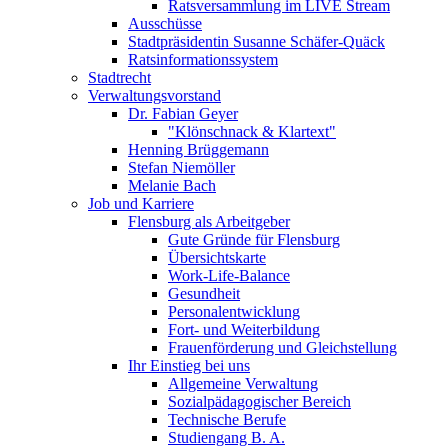
Ratsversammlung im LIVE Stream
Ausschüsse
Stadtpräsidentin Susanne Schäfer-Quäck
Ratsinformationssystem
Stadtrecht
Verwaltungsvorstand
Dr. Fabian Geyer
"Klönschnack & Klartext"
Henning Brüggemann
Stefan Niemöller
Melanie Bach
Job und Karriere
Flensburg als Arbeitgeber
Gute Gründe für Flensburg
Übersichtskarte
Work-Life-Balance
Gesundheit
Personalentwicklung
Fort- und Weiterbildung
Frauenförderung und Gleichstellung
Ihr Einstieg bei uns
Allgemeine Verwaltung
Sozialpädagogischer Bereich
Technische Berufe
Studiengang B. A.