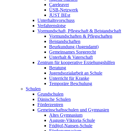
Careleaver
ÜSB-Netzwerk
JUST BEst
Unterhaltsvorschuss
Verfahrenslotse
Vormundschaft, Pflegschaft & Beistandschaft
Vormundschaften & Pflegschaften
Beistandschaften
Beurkundung (Jugendamt)
Gemeinsames Sorgerecht
Unterhalt & Vaterschaft
Zentrum für kooperative Erziehungshilfen
Beratung
Jugendsozialarbeit an Schule
Unterricht für Kranke
Temporäre Beschulung
Schulen
Grundschulen
Dänische Schulen
Förderzentren
Gemeinschaftsschulen und Gymnasien
Altes Gymnasium
Auguste-Viktoria-Schule
Fridtjof-Nansen-Schule
Fördegymnasium