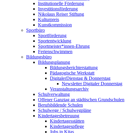
Institutionelle Förderung
Investitionsförderung
Nikolaus Reiser Stiftung
Kulturpreis
Kunstkommission
Sportbüro
Sportförderung
Sportentwicklung
Sportmeister*innen-Ehrung
Ferienschwimmen
Bildungsbüro
Bildungsplanung
Bildungsberichterstattung
Pädagogische Werkstatt
DigitalerDienstag & Donnerstag
Newsletter Digitaler Donnerstag
Veranstaltungsarchiv
Schulverwaltung
Offener Ganztag an städtischen Grundschulen
Berufsbildende Schulen
Schulwege / Schulwegpläne
Kindertagesbetreuung
Kindertagesstätten
Kindertagespflege
Jobs in Kitas