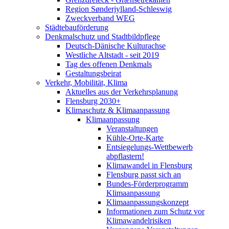
Region Sønderjylland-Schleswig
Zweckverband WEG
Städtebauförderung
Denkmalschutz und Stadtbildpflege
Deutsch-Dänische Kulturachse
Westliche Altstadt - seit 2019
Tag des offenen Denkmals
Gestaltungsbeirat
Verkehr, Mobilität, Klima
Aktuelles aus der Verkehrsplanung
Flensburg 2030+
Klimaschutz & Klimaanpassung
Klimaanpassung
Veranstaltungen
Kühle-Orte-Karte
Entsiegelungs-Wettbewerb
abpflastern!
Klimawandel in Flensburg
Flensburg passt sich an
Bundes-Förderprogramm
Klimaanpassung
Klimaanpassungskonzept
Informationen zum Schutz vor
Klimawandelrisiken