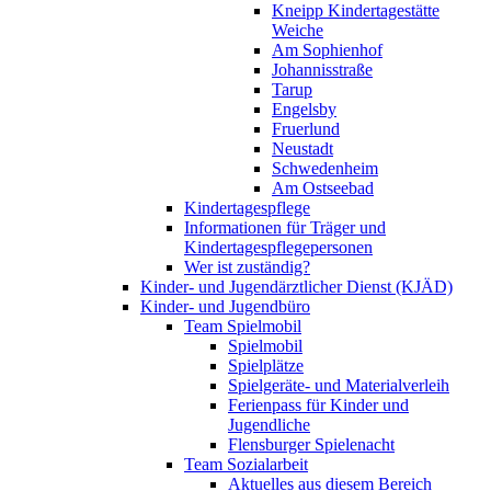
Kneipp Kindertagestätte
Weiche
Am Sophienhof
Johannisstraße
Tarup
Engelsby
Fruerlund
Neustadt
Schwedenheim
Am Ostseebad
Kindertagespflege
Informationen für Träger und
Kindertagespflegepersonen
Wer ist zuständig?
Kinder- und Jugendärztlicher Dienst (KJÄD)
Kinder- und Jugendbüro
Team Spielmobil
Spielmobil
Spielplätze
Spielgeräte- und Materialverleih
Ferienpass für Kinder und
Jugendliche
Flensburger Spielenacht
Team Sozialarbeit
Aktuelles aus diesem Bereich