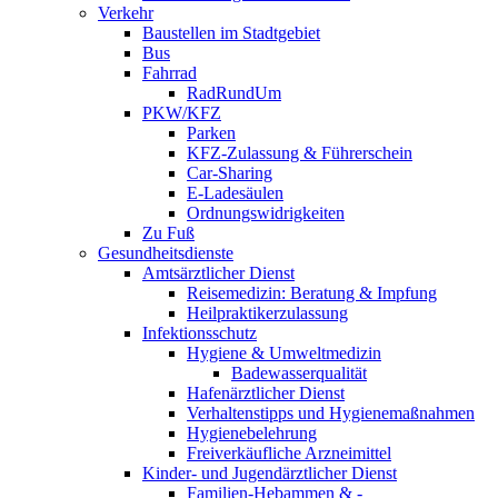
Verkehr
Baustellen im Stadtgebiet
Bus
Fahrrad
RadRundUm
PKW/KFZ
Parken
KFZ-Zulassung & Führerschein
Car-Sharing
E-Ladesäulen
Ordnungswidrigkeiten
Zu Fuß
Gesundheitsdienste
Amtsärztlicher Dienst
Reisemedizin: Beratung & Impfung
Heilpraktikerzulassung
Infektionsschutz
Hygiene & Umweltmedizin
Badewasserqualität
Hafenärztlicher Dienst
Verhaltenstipps und Hygienemaßnahmen
Hygienebelehrung
Freiverkäufliche Arzneimittel
Kinder- und Jugendärztlicher Dienst
Familien-Hebammen & -