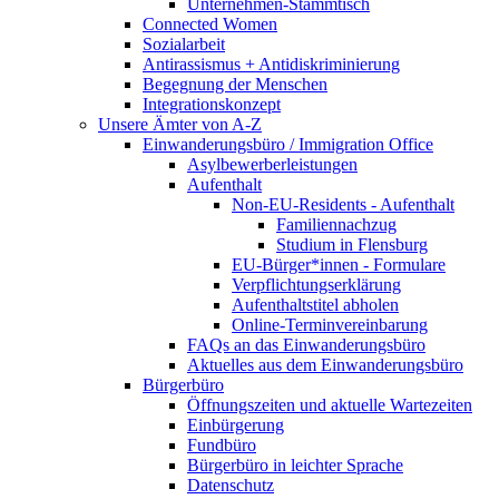
Unternehmen-Stammtisch
Connected Women
Sozialarbeit
Antirassismus + Antidiskriminierung
Begegnung der Menschen
Integrationskonzept
Unsere Ämter von A-Z
Einwanderungsbüro / Immigration Office
Asylbewerberleistungen
Aufenthalt
Non-EU-Residents - Aufenthalt
Familiennachzug
Studium in Flensburg
EU-Bürger*innen - Formulare
Verpflichtungserklärung
Aufenthaltstitel abholen
Online-Terminvereinbarung
FAQs an das Einwanderungsbüro
Aktuelles aus dem Einwanderungsbüro
Bürgerbüro
Öffnungszeiten und aktuelle Wartezeiten
Einbürgerung
Fundbüro
Bürgerbüro in leichter Sprache
Datenschutz