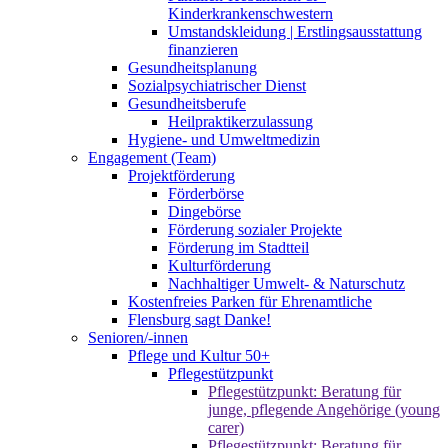
Kinderkrankenschwestern
Umstandskleidung | Erstlingsausstattung
finanzieren
Gesundheitsplanung
Sozialpsychiatrischer Dienst
Gesundheitsberufe
Heilpraktikerzulassung
Hygiene- und Umweltmedizin
Engagement (Team)
Projektförderung
Förderbörse
Dingebörse
Förderung sozialer Projekte
Förderung im Stadtteil
Kulturförderung
Nachhaltiger Umwelt- & Naturschutz
Kostenfreies Parken für Ehrenamtliche
Flensburg sagt Danke!
Senioren/-innen
Pflege und Kultur 50+
Pflegestützpunkt
Pflegestützpunkt: Beratung für
junge, pflegende Angehörige (young
carer)
Pflegestützpunkt: Beratung für