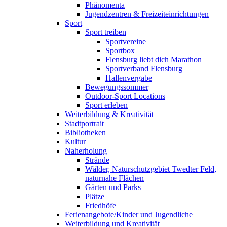
Phänomenta
Jugendzentren & Freizeiteinrichtungen
Sport
Sport treiben
Sportvereine
Sportbox
Flensburg liebt dich Marathon
Sportverband Flensburg
Hallenvergabe
Bewegungssommer
Outdoor-Sport Locations
Sport erleben
Weiterbildung & Kreativität
Stadtportrait
Bibliotheken
Kultur
Naherholung
Strände
Wälder, Naturschutzgebiet Twedter Feld,
naturnahe Flächen
Gärten und Parks
Plätze
Friedhöfe
Ferienangebote/Kinder und Jugendliche
Weiterbildung und Kreativität