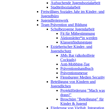
Aufsuchende Jugendsozialarbeit
Stadtteilsozialarbeit
Freiwilliges Soziales Jahr im Kinder- und
Jugendbüro
Jugendferienwerk
Team Prävention und Bildung
Schulbezogene Jugendarbeit
Fit für Mitbestimmung
Aktionsleiter*in werden
Klassenfindungstage
Erzieherischer Kinder- und
Jugendschutz
JiMs Bar (alkoholfreie
Cocktails)
Anti-Mobbing-Tag
Präventionshandbuch
Präventionsmesse
Flensburger Medien Security
Beteiligung von Kindern und
Jugendlichen
Projektförderung "Mach was
draus!"
Broschüre "Beteiligung" für
Kinder & Jugend
Förderung von Vielfalt, Integration