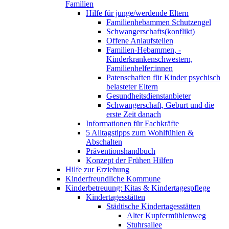
Familien
Hilfe für junge/werdende Eltern
Familienhebammen Schutzengel
Schwangerschafts(konflikt)
Offene Anlaufstellen
Familien-Hebammen, -
Kinderkrankenschwestern,
Familienhelfer:innen
Patenschaften für Kinder psychisch
belasteter Eltern
Gesundheitsdienstanbieter
Schwangerschaft, Geburt und die
erste Zeit danach
Informationen für Fachkräfte
5 Alltagstipps zum Wohlfühlen &
Abschalten
Präventionshandbuch
Konzept der Frühen Hilfen
Hilfe zur Erziehung
Kinderfreundliche Kommune
Kinderbetreuung: Kitas & Kindertagespflege
Kindertagesstätten
Städtische Kindertagesstätten
Alter Kupfermühlenweg
Stuhrsallee