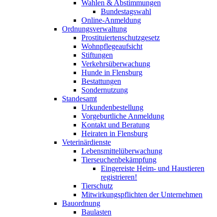
Wahlen & Abstimmungen
Bundestagswahl
Online-Anmeldung
Ordnungsverwaltung
Prostituiertenschutzgesetz
Wohnpflegeaufsicht
Stiftungen
Verkehrsüberwachung
Hunde in Flensburg
Bestattungen
Sondernutzung
Standesamt
Urkundenbestellung
Vorgeburtliche Anmeldung
Kontakt und Beratung
Heiraten in Flensburg
Veterinärdienste
Lebensmittelüberwachung
Tierseuchenbekämpfung
Eingereiste Heim- und Haustieren
registrieren!
Tierschutz
Mitwirkungspflichten der Unternehmen
Bauordnung
Baulasten