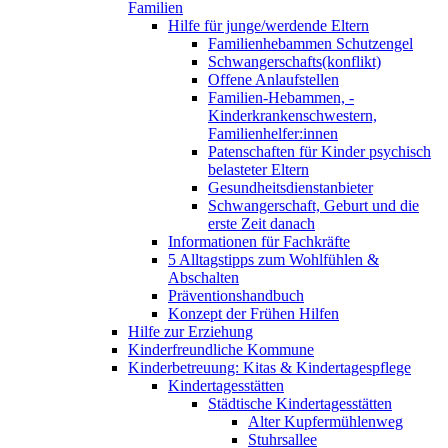
Familien
Hilfe für junge/werdende Eltern
Familienhebammen Schutzengel
Schwangerschafts(konflikt)
Offene Anlaufstellen
Familien-Hebammen, -
Kinderkrankenschwestern,
Familienhelfer:innen
Patenschaften für Kinder psychisch
belasteter Eltern
Gesundheitsdienstanbieter
Schwangerschaft, Geburt und die
erste Zeit danach
Informationen für Fachkräfte
5 Alltagstipps zum Wohlfühlen &
Abschalten
Präventionshandbuch
Konzept der Frühen Hilfen
Hilfe zur Erziehung
Kinderfreundliche Kommune
Kinderbetreuung: Kitas & Kindertagespflege
Kindertagesstätten
Städtische Kindertagesstätten
Alter Kupfermühlenweg
Stuhrsallee