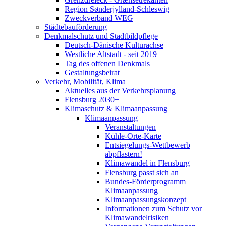
Region Sønderjylland-Schleswig
Zweckverband WEG
Städtebauförderung
Denkmalschutz und Stadtbildpflege
Deutsch-Dänische Kulturachse
Westliche Altstadt - seit 2019
Tag des offenen Denkmals
Gestaltungsbeirat
Verkehr, Mobilität, Klima
Aktuelles aus der Verkehrsplanung
Flensburg 2030+
Klimaschutz & Klimaanpassung
Klimaanpassung
Veranstaltungen
Kühle-Orte-Karte
Entsiegelungs-Wettbewerb
abpflastern!
Klimawandel in Flensburg
Flensburg passt sich an
Bundes-Förderprogramm
Klimaanpassung
Klimaanpassungskonzept
Informationen zum Schutz vor
Klimawandelrisiken