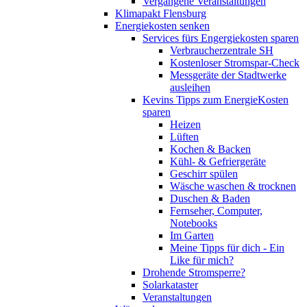
Vergangene Veranstaltungen
Klimapakt Flensburg
Energiekosten senken
Services fürs Engergiekosten sparen
Verbraucherzentrale SH
Kostenloser Stromspar-Check
Messgeräte der Stadtwerke
ausleihen
Kevins Tipps zum EnergieKosten
sparen
Heizen
Lüften
Kochen & Backen
Kühl- & Gefriergeräte
Geschirr spülen
Wäsche waschen & trocknen
Duschen & Baden
Fernseher, Computer,
Notebooks
Im Garten
Meine Tipps für dich - Ein
Like für mich?
Drohende Stromsperre?
Solarkataster
Veranstaltungen