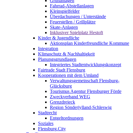
Grünanlagen
Fahrrad-Abstellanlagen
Kleinspielfelder
Überdachungen / Unterstände
Feuerstellen / Grillplätze
Skate-Anlagen
Inklusiver Spielplatz Hestoft
Kinder & Jugendliche
Aktionsplan Kinderfreundliche Kommune
Integration
Klimaschutz & Nachhaltigkeit
Planungsgrundlagen
Integriertes Stadtentwicklungskonzept
Fairtrade Stadt Flensburg
Kooperationen mit dem Umland
Verwaltungsgemeinschaft Flensburg-
Glücksburg
Tourismus Agentur Flensburger Förde
Zweckverband WEG
Grenzdreieck
Region Sönderjylland-Schleswig
Stadtrecht
Entgeltordnungen
Soziales
Flensburg.City