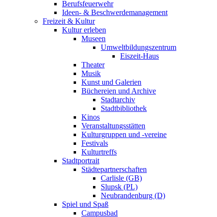
Berufsfeuerwehr
Ideen- & Beschwerdemanagement
Freizeit & Kultur
Kultur erleben
Museen
Umweltbildungszentrum
Eiszeit-Haus
Theater
Musik
Kunst und Galerien
Büchereien und Archive
Stadtarchiv
Stadtbibliothek
Kinos
Veranstaltungsstätten
Kulturgruppen und -vereine
Festivals
Kulturtreffs
Stadtportrait
Städtepartnerschaften
Carlisle (GB)
Slupsk (PL)
Neubrandenburg (D)
Spiel und Spaß
Campusbad