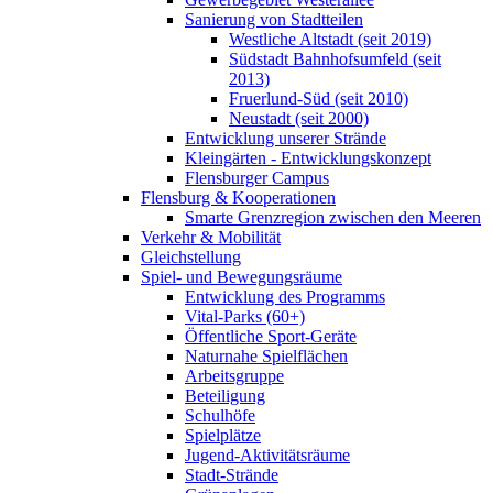
Sanierung von Stadtteilen
Westliche Altstadt (seit 2019)
Südstadt Bahnhofsumfeld (seit
2013)
Fruerlund-Süd (seit 2010)
Neustadt (seit 2000)
Entwicklung unserer Strände
Kleingärten - Entwicklungskonzept
Flensburger Campus
Flensburg & Kooperationen
Smarte Grenzregion zwischen den Meeren
Verkehr & Mobilität
Gleichstellung
Spiel- und Bewegungsräume
Entwicklung des Programms
Vital-Parks (60+)
Öffentliche Sport-Geräte
Naturnahe Spielflächen
Arbeitsgruppe
Beteiligung
Schulhöfe
Spielplätze
Jugend-Aktivitätsräume
Stadt-Strände