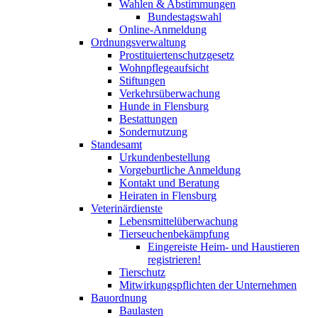
Wahlen & Abstimmungen
Bundestagswahl
Online-Anmeldung
Ordnungsverwaltung
Prostituiertenschutzgesetz
Wohnpflegeaufsicht
Stiftungen
Verkehrsüberwachung
Hunde in Flensburg
Bestattungen
Sondernutzung
Standesamt
Urkundenbestellung
Vorgeburtliche Anmeldung
Kontakt und Beratung
Heiraten in Flensburg
Veterinärdienste
Lebensmittelüberwachung
Tierseuchenbekämpfung
Eingereiste Heim- und Haustieren
registrieren!
Tierschutz
Mitwirkungspflichten der Unternehmen
Bauordnung
Baulasten