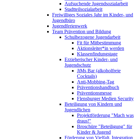
Aufsuchende Jugendsozialarbeit
Stadtteilsozialarbeit
Freiwilliges Soziales Jahr im Kinder- und
Jugendbüro
Jugendferienwerk
Team Prävention und Bildung
Schulbezogene Jugendarbeit
Fit für Mitbestimmung
Aktionsleiter*in werden
Klassenfindungstage
Erzieherischer Kinder- und
Jugendschutz
JiMs Bar (alkoholfreie
Cocktails)
Anti-Mobbing-Tag
Präventionshandbuch
Präventionsmesse
Flensburger Medien Security
Beteiligung von Kindern und
Jugendlichen
Projektförderung "Mach was
draus!"
Broschüre "Beteiligung" für
Kinder & Jugend
Förderung von Vielfalt, Integration