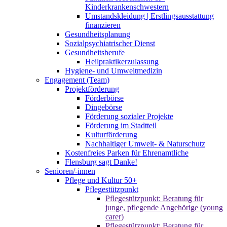
Kinderkrankenschwestern
Umstandskleidung | Erstlingsausstattung
finanzieren
Gesundheitsplanung
Sozialpsychiatrischer Dienst
Gesundheitsberufe
Heilpraktikerzulassung
Hygiene- und Umweltmedizin
Engagement (Team)
Projektförderung
Förderbörse
Dingebörse
Förderung sozialer Projekte
Förderung im Stadtteil
Kulturförderung
Nachhaltiger Umwelt- & Naturschutz
Kostenfreies Parken für Ehrenamtliche
Flensburg sagt Danke!
Senioren/-innen
Pflege und Kultur 50+
Pflegestützpunkt
Pflegestützpunkt: Beratung für
junge, pflegende Angehörige (young
carer)
Pflegestützpunkt: Beratung für