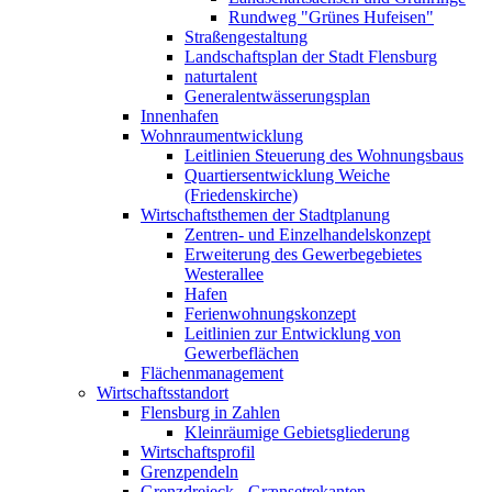
Rundweg "Grünes Hufeisen"
Straßengestaltung
Landschaftsplan der Stadt Flensburg
naturtalent
Generalentwässerungsplan
Innenhafen
Wohnraumentwicklung
Leitlinien Steuerung des Wohnungsbaus
Quartiersentwicklung Weiche
(Friedenskirche)
Wirtschaftsthemen der Stadtplanung
Zentren- und Einzelhandelskonzept
Erweiterung des Gewerbegebietes
Westerallee
Hafen
Ferienwohnungskonzept
Leitlinien zur Entwicklung von
Gewerbeflächen
Flächenmanagement
Wirtschaftsstandort
Flensburg in Zahlen
Kleinräumige Gebietsgliederung
Wirtschaftsprofil
Grenzpendeln
Grenzdreieck - Grænsetrekanten