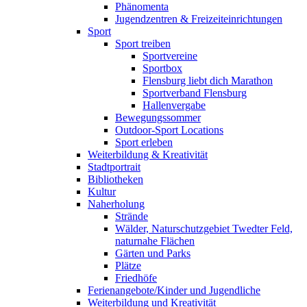
Phänomenta
Jugendzentren & Freizeiteinrichtungen
Sport
Sport treiben
Sportvereine
Sportbox
Flensburg liebt dich Marathon
Sportverband Flensburg
Hallenvergabe
Bewegungssommer
Outdoor-Sport Locations
Sport erleben
Weiterbildung & Kreativität
Stadtportrait
Bibliotheken
Kultur
Naherholung
Strände
Wälder, Naturschutzgebiet Twedter Feld,
naturnahe Flächen
Gärten und Parks
Plätze
Friedhöfe
Ferienangebote/Kinder und Jugendliche
Weiterbildung und Kreativität