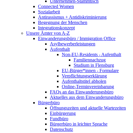
Unternehmen-Stammtisch
Connected Women
Sozialarbeit
Antirassismus + Antidiskriminierung
Begegnung der Menschen
Integrationskonzept
Unsere Ämter von A-Z
Einwanderungsbüro / Immigration Office
Asylbewerberleistungen
Aufenthalt
Non-EU-Residents - Aufenthalt
Familiennachzug
Studium in Flensburg
EU-Bürger*innen - Formulare
Verpflichtungserklärung
Aufenthaltstitel abholen
Online-Terminvereinbarung
FAQs an das Einwanderungsbüro
Aktuelles aus dem Einwanderungsbüro
Bürgerbüro
Öffnungszeiten und aktuelle Wartezeiten
Einbürgerung
Fundbüro
Bürgerbüro in leichter Sprache
Datenschutz