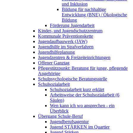
und Inklusion
Bildung für nachhaltige
Entwicklung (BNE) / Ökologische
Bildung
Förderung Jugendarbeit
Kinder- und Jugendschutzzentrum
Kommunale Präventionskette
Jugendaufbauwerk (JAW)
Jugendhilfe im Strafverfahren
Jugendhilfeplanung
Jugendzentren & Freizeiteinrichtungen
Offener Ganztag
Pflegestützpunkt: Beratung für junge, pflegende
Angehörige
Schulpsychologische Beratungsstelle
Schulsozialarbeit
Schulsozialarbeit kurz erklärt
Arbeitsweise der Schulsozialarbeit (6
Säulen)
Wen kann ich wo ansprechen - ein
Überblick
Übergang Schule-Beruf
Jugendberufsagentur
Jugend STÄRKEN im Quartier
Jugend Stärken