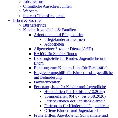
Jobs bei uns
Öffentliche Ausschreibungen
Webcam
Podcast "FlensFrequenz"
Leben & Soziales
Bürgerservice
Kinder, Jugendliche & Familien
Adoptionen und Pflegekinder
Pflegekinder aufnehmen
Adoptionen
Allgemeiner Sozialer Dienst (ASD)
BAföG für Schüler*innen
Beratungsstelle für Kinder, Jugendliche und
Eltern
Beratung zum Kinderschutz (für Fachkräfte)
Eingliederungshilfe für Kinder und Jugendliche
mit Behinderung
Familienzentren
Ferienangebote für Kinder und Jugendliche
Herbstferien (12.10. bis 24.10.2026)
Sommerferien (04.07. bis 5.08.2026)
Ferienaktionen der Schulsozialarbeit
Ferienpass für Kinder und Jugendliche
Offene Kinder- und Jugendarbeit
Frühe Hilfen: Angebote für Schwangere und