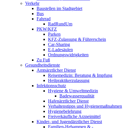
Verkehr
Baustellen im Stadtgebiet
Bus
Fahrrad
RadRundUm
PKW/KFZ
Parken
KFZ-Zulassung & Führerschein
Car-Sharing
E-Ladesäulen
Ordnungswidrigkeiten
Zu Fuß
Gesundheitsdienste
Amtsärztlicher Dienst
Reisemedizin: Beratung & Impfung
Heilpraktikerzulassung
Infektionsschutz
Hygiene & Umweltmedizin
Badewasserqualität
Hafenärztlicher Dienst
Verhaltenstipps und Hygienemaßnahmen
Hygienebelehrung
Freiverkäufliche Arzneimittel
Kinder- und Jugendärztlicher Dienst
Familien-Hebammen & -