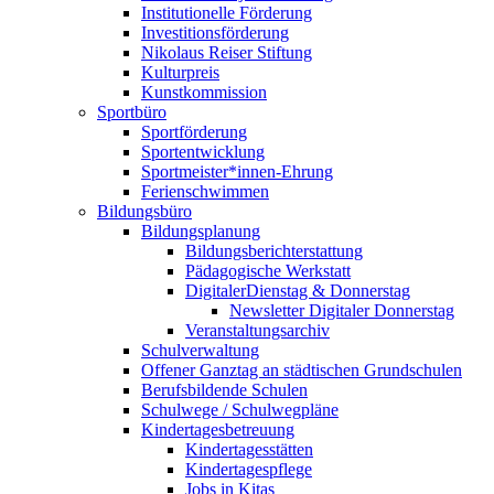
Institutionelle Förderung
Investitionsförderung
Nikolaus Reiser Stiftung
Kulturpreis
Kunstkommission
Sportbüro
Sportförderung
Sportentwicklung
Sportmeister*innen-Ehrung
Ferienschwimmen
Bildungsbüro
Bildungsplanung
Bildungsberichterstattung
Pädagogische Werkstatt
DigitalerDienstag & Donnerstag
Newsletter Digitaler Donnerstag
Veranstaltungsarchiv
Schulverwaltung
Offener Ganztag an städtischen Grundschulen
Berufsbildende Schulen
Schulwege / Schulwegpläne
Kindertagesbetreuung
Kindertagesstätten
Kindertagespflege
Jobs in Kitas