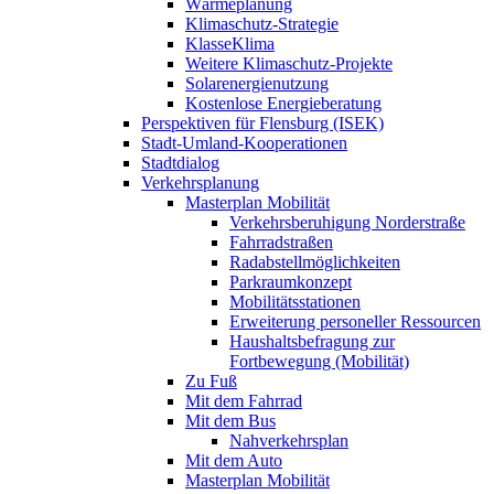
Wärmeplanung
Klimaschutz-Strategie
KlasseKlima
Weitere Klimaschutz-Projekte
Solarenergienutzung
Kostenlose Energieberatung
Perspektiven für Flensburg (ISEK)
Stadt-Umland-Kooperationen
Stadtdialog
Verkehrsplanung
Masterplan Mobilität
Verkehrsberuhigung Norderstraße
Fahrradstraßen
Radabstellmöglichkeiten
Parkraumkonzept
Mobilitätsstationen
Erweiterung personeller Ressourcen
Haushaltsbefragung zur
Fortbewegung (Mobilität)
Zu Fuß
Mit dem Fahrrad
Mit dem Bus
Nahverkehrsplan
Mit dem Auto
Masterplan Mobilität