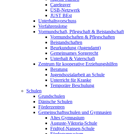
Careleaver
ÜSB-Netzwerk
JUST BEst
Unterhaltsvorschuss
Verfahrenslotse
Vormundschaft, Pflegschaft & Beistandschaft
Vormundschaften & Pflegschaften
Beistandschaften
Beurkundung (Jugendamt)
Gemeinsames Sorgerecht
Unterhalt & Vaterschaft
Zentrum für kooperative Erziehungshilfen
Beratung
Jugendsozialarbeit an Schule
Unterricht für Kranke
Temporäre Beschulung
Schulen
Grundschulen
Dänische Schulen
Förderzentren
Gemeinschaftsschulen und Gymnasien
Altes Gymnasium
Auguste-Viktoria-Schule
Fridtjof-Nansen-Schule
Fördegymnasium