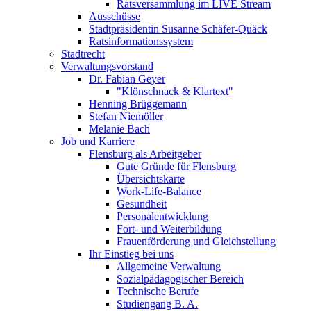
Ratsversammlung im LIVE Stream
Ausschüsse
Stadtpräsidentin Susanne Schäfer-Quäck
Ratsinformationssystem
Stadtrecht
Verwaltungsvorstand
Dr. Fabian Geyer
"Klönschnack & Klartext"
Henning Brüggemann
Stefan Niemöller
Melanie Bach
Job und Karriere
Flensburg als Arbeitgeber
Gute Gründe für Flensburg
Übersichtskarte
Work-Life-Balance
Gesundheit
Personalentwicklung
Fort- und Weiterbildung
Frauenförderung und Gleichstellung
Ihr Einstieg bei uns
Allgemeine Verwaltung
Sozialpädagogischer Bereich
Technische Berufe
Studiengang B. A.