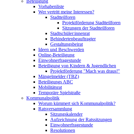
Beteiligung
Vorhabenliste
Wer vertritt meine Interessen?
Stadtteilforen
Projektförderung Stadtteilforen
Sitzungen der Stadtteilforen
Stadtschüler:innenrat
Behindertenbeauftragter
Gestaltungsbeirat
Ideen und Beschwerden
Online-Beteiligung
Einwohnerfragestunde
Beteiligung von Kindern & Jugendlichen
Projektförderung "Mach was draus!"
Mängelmelder (TBZ)
Beteiligungs ABC
Mobilitätsrat
Temporäre Spielstraße
Kommunalpolitik
Worum kümmert sich Kommunalpolitik?
Ratsversammlung
Sitzungskalender
Aufzeichnung der Ratssitzungen
Einwohnerfragestunde
Resolutionen