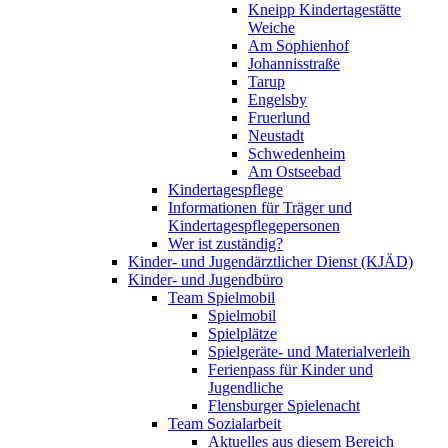
Kneipp Kindertagestätte
Weiche
Am Sophienhof
Johannisstraße
Tarup
Engelsby
Fruerlund
Neustadt
Schwedenheim
Am Ostseebad
Kindertagespflege
Informationen für Träger und
Kindertagespflegepersonen
Wer ist zuständig?
Kinder- und Jugendärztlicher Dienst (KJÄD)
Kinder- und Jugendbüro
Team Spielmobil
Spielmobil
Spielplätze
Spielgeräte- und Materialverleih
Ferienpass für Kinder und
Jugendliche
Flensburger Spielenacht
Team Sozialarbeit
Aktuelles aus diesem Bereich