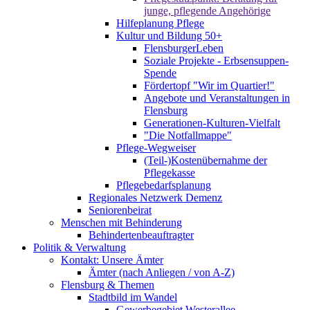
junge, pflegende Angehörige
Hilfeplanung Pflege
Kultur und Bildung 50+
FlensburgerLeben
Soziale Projekte - Erbsensuppen-
Spende
Fördertopf "Wir im Quartier!"
Angebote und Veranstaltungen in
Flensburg
Generationen-Kulturen-Vielfalt
"Die Notfallmappe"
Pflege-Wegweiser
(Teil-)Kostenübernahme der
Pflegekasse
Pflegebedarfsplanung
Regionales Netzwerk Demenz
Seniorenbeirat
Menschen mit Behinderung
Behindertenbeauftragter
Politik & Verwaltung
Kontakt: Unsere Ämter
Ämter (nach Anliegen / von A-Z)
Flensburg & Themen
Stadtbild im Wandel
Gewerbegebiet Westerallee