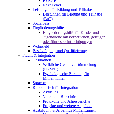
BERAB
Next Level
Leistungen für Bildung und Teilhabe
Leistungen für Bildung und Teilhabe
(BuT)
Sozialpass
Eingliederungshilfe
Eingliederungshilfe für Kinder und
Jugendliche mit körperlichen, geistigen
oder Sinnesbeeinträchtigungen
Wohngeld
Beschäftigung und Qualifizierung
Flucht & Integration
Gesundheit
Weibliche Genitalverstümmelung
(FGM/C)
Psychologische Beratung für
Migrant:innen
Sprache
Runder Tisch für Integration
Aktuelles
Video und Broschüre
Protokolle und Jahresberichte
Projekte und weitere Angebote
Ausbildung & Arbeit für Migrant:innen