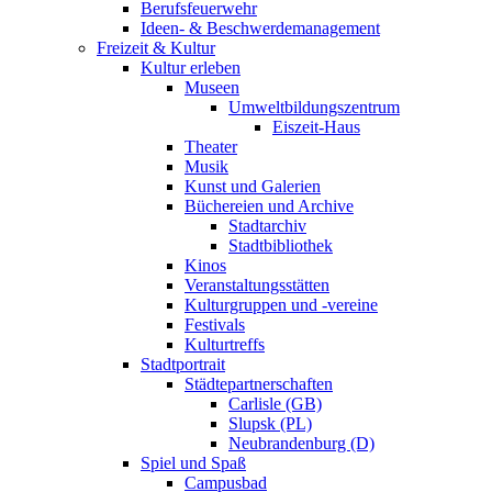
Berufsfeuerwehr
Ideen- & Beschwerdemanagement
Freizeit & Kultur
Kultur erleben
Museen
Umweltbildungszentrum
Eiszeit-Haus
Theater
Musik
Kunst und Galerien
Büchereien und Archive
Stadtarchiv
Stadtbibliothek
Kinos
Veranstaltungsstätten
Kulturgruppen und -vereine
Festivals
Kulturtreffs
Stadtportrait
Städtepartnerschaften
Carlisle (GB)
Slupsk (PL)
Neubrandenburg (D)
Spiel und Spaß
Campusbad