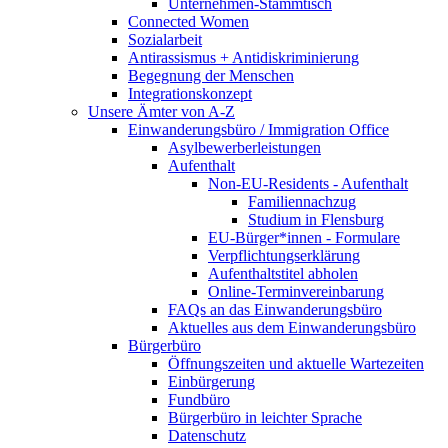
Unternehmen-Stammtisch
Connected Women
Sozialarbeit
Antirassismus + Antidiskriminierung
Begegnung der Menschen
Integrationskonzept
Unsere Ämter von A-Z
Einwanderungsbüro / Immigration Office
Asylbewerberleistungen
Aufenthalt
Non-EU-Residents - Aufenthalt
Familiennachzug
Studium in Flensburg
EU-Bürger*innen - Formulare
Verpflichtungserklärung
Aufenthaltstitel abholen
Online-Terminvereinbarung
FAQs an das Einwanderungsbüro
Aktuelles aus dem Einwanderungsbüro
Bürgerbüro
Öffnungszeiten und aktuelle Wartezeiten
Einbürgerung
Fundbüro
Bürgerbüro in leichter Sprache
Datenschutz