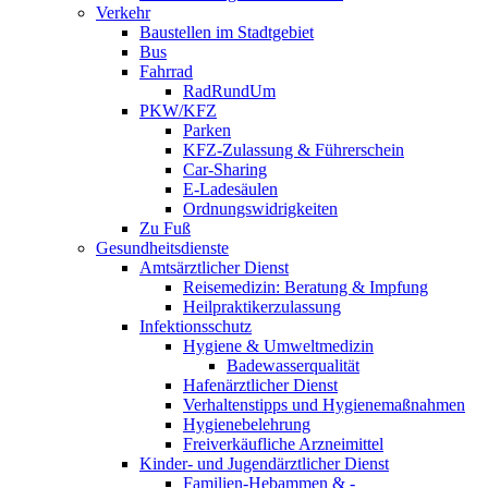
Verkehr
Baustellen im Stadtgebiet
Bus
Fahrrad
RadRundUm
PKW/KFZ
Parken
KFZ-Zulassung & Führerschein
Car-Sharing
E-Ladesäulen
Ordnungswidrigkeiten
Zu Fuß
Gesundheitsdienste
Amtsärztlicher Dienst
Reisemedizin: Beratung & Impfung
Heilpraktikerzulassung
Infektionsschutz
Hygiene & Umweltmedizin
Badewasserqualität
Hafenärztlicher Dienst
Verhaltenstipps und Hygienemaßnahmen
Hygienebelehrung
Freiverkäufliche Arzneimittel
Kinder- und Jugendärztlicher Dienst
Familien-Hebammen & -