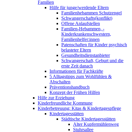
Familien
Hilfe für junge/werdende Eltern
Familienhebammen Schutzengel
Schwangerschafts(konflikt)
Offene Anlaufstellen
Familien-Hebammen, -
Kinderkrankenschwestern,
Familienhelfer:innen
Patenschaften für Kinder psychisch
belasteter Eltern
Gesundheitsdienstanbieter
Schwangerschaft, Geburt und die
erste Zeit danach
Informationen für Fachkräfte
5 Alltagstipps zum Wohlfühlen &
Abschalten
Präventionshandbuch
Konzept der Frühen Hilfen
Hilfe zur Erziehung
Kinderfreundliche Kommune
Kinderbetreuung: Kitas & Kindertagespflege
Kindertagesstätten
Städtische Kindertagesstätten
Alter Kupfermühlenweg
Stuhrsallee