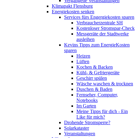
Vergangene Veranstaltungen
Klimapakt Flensburg
Energiekosten senken
Services fürs Engergiekosten sparen
Verbraucherzentrale SH
Kostenloser Stromspar-Check
Messgeräte der Stadtwerke
ausleihen
Kevins Tipps zum EnergieKosten
sparen
Heizen
Lüften
Kochen & Backen
Kühl- & Gefriergeräte
Geschirr spülen
Wäsche waschen & trocknen
Duschen & Baden
Fernseher, Computer,
Notebooks
Im Garten
Meine Tipps für dich - Ein
Like für mich?
Drohende Stromsperre?
Solarkataster
Veranstaltungen