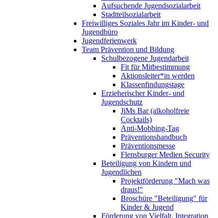
Aufsuchende Jugendsozialarbeit
Stadtteilsozialarbeit
Freiwilliges Soziales Jahr im Kinder- und
Jugendbüro
Jugendferienwerk
Team Prävention und Bildung
Schulbezogene Jugendarbeit
Fit für Mitbestimmung
Aktionsleiter*in werden
Klassenfindungstage
Erzieherischer Kinder- und
Jugendschutz
JiMs Bar (alkoholfreie
Cocktails)
Anti-Mobbing-Tag
Präventionshandbuch
Präventionsmesse
Flensburger Medien Security
Beteiligung von Kindern und
Jugendlichen
Projektförderung "Mach was
draus!"
Broschüre "Beteiligung" für
Kinder & Jugend
Förderung von Vielfalt, Integration