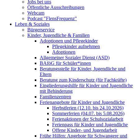
Jobs bei uns
Öffentliche Ausschreibungen
Webcam
Podcast "FlensFrequenz"
Leben & Soziales
Bürgerservice
Kinder, Jugendliche & Familien
Adoptionen und Pflegekinder
Pflegekinder aufnehmen
Adoptionen
Allgemeiner Sozialer Dienst (ASD)
BAföG für Schüler*innen
Beratungsstelle für Kinder, Jugendliche und
Eltern
Beratung zum Kinderschutz (für Fachkräfte)
Eingliederungshilfe für Kinder und Jugendliche
mit Behinderung
Familienzentren
Ferienangebote für Kinder und Jugendliche
Herbstferien (12.10. bis 24.10.2026)
Sommerferien (04.07. bis 5.08.2026)
Ferienaktionen der Schulsozialarbeit
Ferienpass für Kinder und Jugendliche
Offene Kinder- und Jugendarbeit
Frühe Hilfen: Angebote für Schwangere und