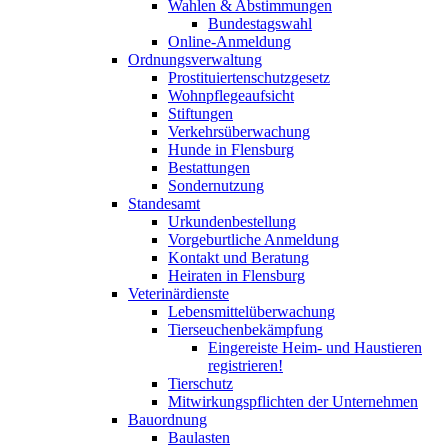
Wahlen & Abstimmungen
Bundestagswahl
Online-Anmeldung
Ordnungsverwaltung
Prostituiertenschutzgesetz
Wohnpflegeaufsicht
Stiftungen
Verkehrsüberwachung
Hunde in Flensburg
Bestattungen
Sondernutzung
Standesamt
Urkundenbestellung
Vorgeburtliche Anmeldung
Kontakt und Beratung
Heiraten in Flensburg
Veterinärdienste
Lebensmittelüberwachung
Tierseuchenbekämpfung
Eingereiste Heim- und Haustieren
registrieren!
Tierschutz
Mitwirkungspflichten der Unternehmen
Bauordnung
Baulasten