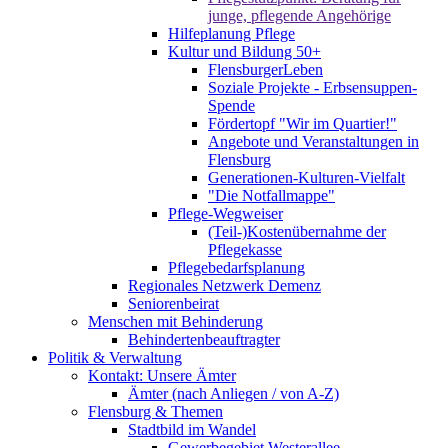
junge, pflegende Angehörige
Hilfeplanung Pflege
Kultur und Bildung 50+
FlensburgerLeben
Soziale Projekte - Erbsensuppen-
Spende
Fördertopf "Wir im Quartier!"
Angebote und Veranstaltungen in
Flensburg
Generationen-Kulturen-Vielfalt
"Die Notfallmappe"
Pflege-Wegweiser
(Teil-)Kostenübernahme der
Pflegekasse
Pflegebedarfsplanung
Regionales Netzwerk Demenz
Seniorenbeirat
Menschen mit Behinderung
Behindertenbeauftragter
Politik & Verwaltung
Kontakt: Unsere Ämter
Ämter (nach Anliegen / von A-Z)
Flensburg & Themen
Stadtbild im Wandel
Gewerbegebiet Westerallee