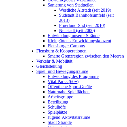
Sanierung von Stadtteilen
Westliche Altstadt (seit 2019)
Südstadt Bahnhofsumfeld (seit
2013)
Fruerlund-Süd (seit 2010)
Neustadt (seit 2000)
Entwicklung unserer Strände
Kleingärten - Entwicklungskonzept
Flensburger Campus
Flensburg & Kooperationen
Smarte Grenzregion zwischen den Meeren
Verkehr & Mobilität
Gleichstellung
Spiel- und Bewegungsräume
Entwicklung des Programms
Vital-Parks (60+)
Öffentliche Sport-Geräte
Naturnahe Spielflächen
Arbeitsgruppe
Beteiligung
Schulhöfe
Spielplätze
Jugend-Aktivitätsräume
Stadt-Strände