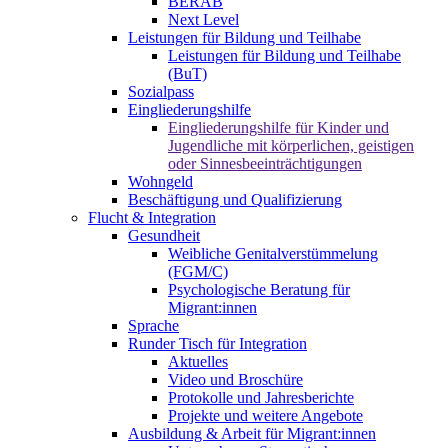
BERAB
Next Level
Leistungen für Bildung und Teilhabe
Leistungen für Bildung und Teilhabe
(BuT)
Sozialpass
Eingliederungshilfe
Eingliederungshilfe für Kinder und
Jugendliche mit körperlichen, geistigen
oder Sinnesbeeinträchtigungen
Wohngeld
Beschäftigung und Qualifizierung
Flucht & Integration
Gesundheit
Weibliche Genitalverstümmelung
(FGM/C)
Psychologische Beratung für
Migrant:innen
Sprache
Runder Tisch für Integration
Aktuelles
Video und Broschüre
Protokolle und Jahresberichte
Projekte und weitere Angebote
Ausbildung & Arbeit für Migrant:innen