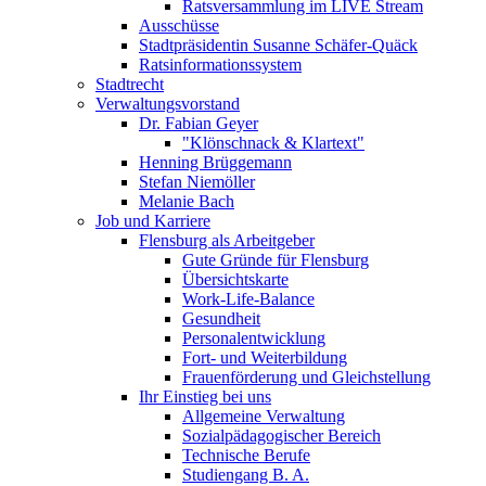
Ratsversammlung im LIVE Stream
Ausschüsse
Stadtpräsidentin Susanne Schäfer-Quäck
Ratsinformationssystem
Stadtrecht
Verwaltungsvorstand
Dr. Fabian Geyer
"Klönschnack & Klartext"
Henning Brüggemann
Stefan Niemöller
Melanie Bach
Job und Karriere
Flensburg als Arbeitgeber
Gute Gründe für Flensburg
Übersichtskarte
Work-Life-Balance
Gesundheit
Personalentwicklung
Fort- und Weiterbildung
Frauenförderung und Gleichstellung
Ihr Einstieg bei uns
Allgemeine Verwaltung
Sozialpädagogischer Bereich
Technische Berufe
Studiengang B. A.