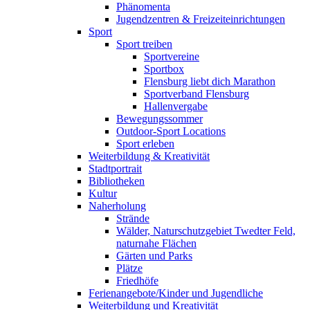
Phänomenta
Jugendzentren & Freizeiteinrichtungen
Sport
Sport treiben
Sportvereine
Sportbox
Flensburg liebt dich Marathon
Sportverband Flensburg
Hallenvergabe
Bewegungssommer
Outdoor-Sport Locations
Sport erleben
Weiterbildung & Kreativität
Stadtportrait
Bibliotheken
Kultur
Naherholung
Strände
Wälder, Naturschutzgebiet Twedter Feld,
naturnahe Flächen
Gärten und Parks
Plätze
Friedhöfe
Ferienangebote/Kinder und Jugendliche
Weiterbildung und Kreativität