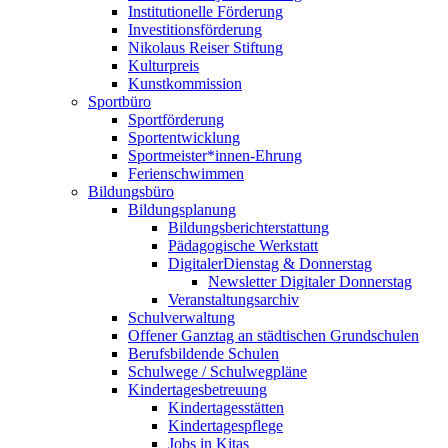
Institutionelle Förderung
Investitionsförderung
Nikolaus Reiser Stiftung
Kulturpreis
Kunstkommission
Sportbüro
Sportförderung
Sportentwicklung
Sportmeister*innen-Ehrung
Ferienschwimmen
Bildungsbüro
Bildungsplanung
Bildungsberichterstattung
Pädagogische Werkstatt
DigitalerDienstag & Donnerstag
Newsletter Digitaler Donnerstag
Veranstaltungsarchiv
Schulverwaltung
Offener Ganztag an städtischen Grundschulen
Berufsbildende Schulen
Schulwege / Schulwegpläne
Kindertagesbetreuung
Kindertagesstätten
Kindertagespflege
Jobs in Kitas