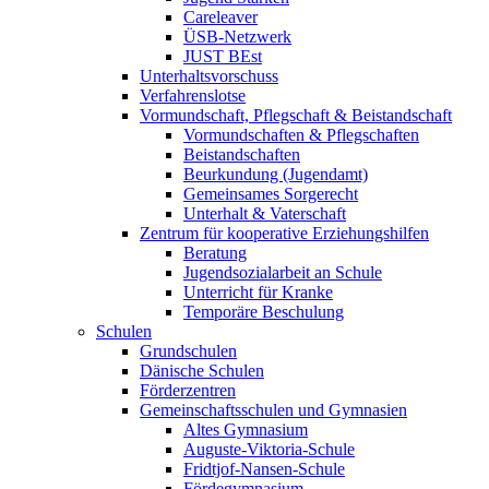
Careleaver
ÜSB-Netzwerk
JUST BEst
Unterhaltsvorschuss
Verfahrenslotse
Vormundschaft, Pflegschaft & Beistandschaft
Vormundschaften & Pflegschaften
Beistandschaften
Beurkundung (Jugendamt)
Gemeinsames Sorgerecht
Unterhalt & Vaterschaft
Zentrum für kooperative Erziehungshilfen
Beratung
Jugendsozialarbeit an Schule
Unterricht für Kranke
Temporäre Beschulung
Schulen
Grundschulen
Dänische Schulen
Förderzentren
Gemeinschaftsschulen und Gymnasien
Altes Gymnasium
Auguste-Viktoria-Schule
Fridtjof-Nansen-Schule
Fördegymnasium