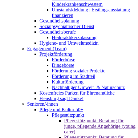
Kinderkrankenschwestern
Umstandskleidung | Erstlingsausstattung
finanzieren
Gesundheitsplanung
Sozialpsychiatrischer Dienst
Gesundheitsberufe
Heilpraktikerzulassung
Hygiene- und Umweltmedizin
Engagement (Team)
Projektförderung
Förderbörse
Dingebörse
Förderung sozialer Projekte
Förderung im Stadtteil
Kulturförderung
Nachhaltiger Umwelt- & Naturschutz
Kostenfreies Parken für Ehrenamtliche
Flensburg sagt Danke!
Senioren/-innen
Pflege und Kultur 50+
Pflegestützpunkt
Pflegestützpunkt: Beratung für
junge, pflegende Angehörige (young
carer)
Pflegestützpunkt: Beratung für