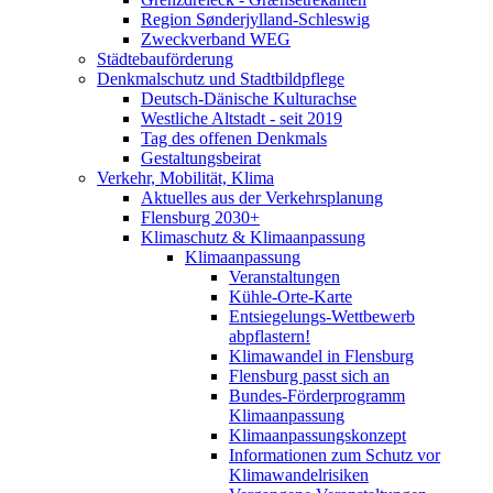
Region Sønderjylland-Schleswig
Zweckverband WEG
Städtebauförderung
Denkmalschutz und Stadtbildpflege
Deutsch-Dänische Kulturachse
Westliche Altstadt - seit 2019
Tag des offenen Denkmals
Gestaltungsbeirat
Verkehr, Mobilität, Klima
Aktuelles aus der Verkehrsplanung
Flensburg 2030+
Klimaschutz & Klimaanpassung
Klimaanpassung
Veranstaltungen
Kühle-Orte-Karte
Entsiegelungs-Wettbewerb
abpflastern!
Klimawandel in Flensburg
Flensburg passt sich an
Bundes-Förderprogramm
Klimaanpassung
Klimaanpassungskonzept
Informationen zum Schutz vor
Klimawandelrisiken