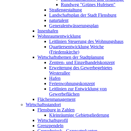
Rundweg "Grünes Hufeisen"
Straßengestaltung
Landschaftsplan der Stadt Flensburg
naturtalent
Generalentwässerungsplan
Innenhafen
Wohnraumentwicklung
Leitlinien Steuerung des Wohnungsbaus
Quartiersentwicklung Weiche
(Friedenskirche)
Wirtschaftsthemen der Stadtplanung
Zentren- und Einzelhandelskonzept
Erweiterung des Gewerbegebietes
Westerallee
Hafen
Ferienwohnungskonzept
Leitlinien zur Entwicklung von
Gewerbeflächen
Flächenmanagement
Wirtschaftsstandort
Flensburg in Zahlen
Kleinräumige Gebietsgliederung
Wirtschaftsprofil
Grenzpendeln
Grenzdreieck - Grænsetrekanten