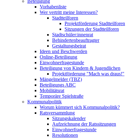
Beteiligung
Vorhabenliste
Wer vertritt meine Interessen?
Stadtteilforen
Projektförderung Stadtteilforen
Sitzungen der Stadtteilforen
Stadtschüler:innenrat
Behindertenbeauftragter
Gestaltungsbeirat
Ideen und Beschwerden
Online-Beteiligung
Einwohnerfragestunde
Beteiligung von Kindern & Jugendlichen
Projektförderung "Mach was draus!"
Mängelmelder (TBZ)
Beteiligungs ABC
Mobilitätsrat
Temporäre Spielstraße
Kommunalpolitik
Worum kümmert sich Kommunalpolitik?
Ratsversammlung
Sitzungskalender
Aufzeichnung der Ratssitzungen
Einwohnerfragestunde
Resolutionen