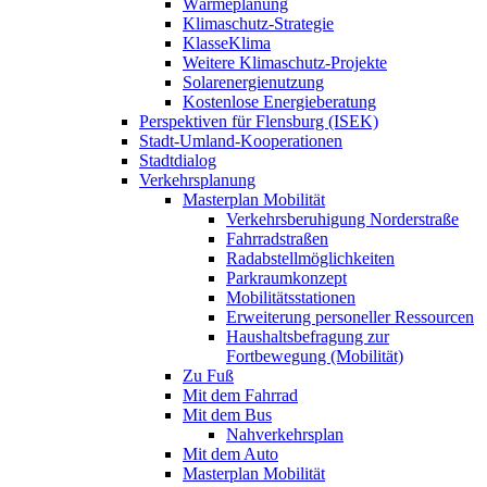
Wärmeplanung
Klimaschutz-Strategie
KlasseKlima
Weitere Klimaschutz-Projekte
Solarenergienutzung
Kostenlose Energieberatung
Perspektiven für Flensburg (ISEK)
Stadt-Umland-Kooperationen
Stadtdialog
Verkehrsplanung
Masterplan Mobilität
Verkehrsberuhigung Norderstraße
Fahrradstraßen
Radabstellmöglichkeiten
Parkraumkonzept
Mobilitätsstationen
Erweiterung personeller Ressourcen
Haushaltsbefragung zur
Fortbewegung (Mobilität)
Zu Fuß
Mit dem Fahrrad
Mit dem Bus
Nahverkehrsplan
Mit dem Auto
Masterplan Mobilität