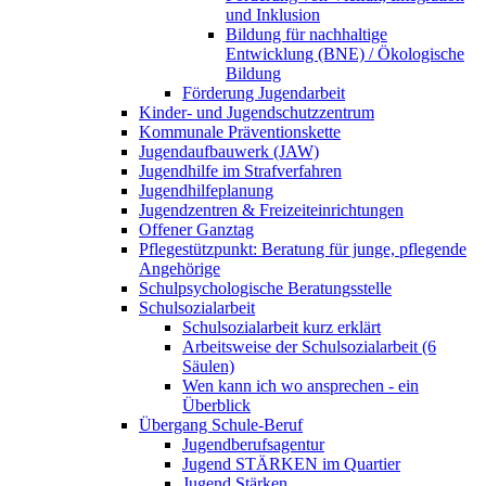
und Inklusion
Bildung für nachhaltige
Entwicklung (BNE) / Ökologische
Bildung
Förderung Jugendarbeit
Kinder- und Jugendschutzzentrum
Kommunale Präventionskette
Jugendaufbauwerk (JAW)
Jugendhilfe im Strafverfahren
Jugendhilfeplanung
Jugendzentren & Freizeiteinrichtungen
Offener Ganztag
Pflegestützpunkt: Beratung für junge, pflegende
Angehörige
Schulpsychologische Beratungsstelle
Schulsozialarbeit
Schulsozialarbeit kurz erklärt
Arbeitsweise der Schulsozialarbeit (6
Säulen)
Wen kann ich wo ansprechen - ein
Überblick
Übergang Schule-Beruf
Jugendberufsagentur
Jugend STÄRKEN im Quartier
Jugend Stärken