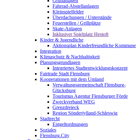
Grünanlagen
Fahrrad-Abstellanlagen
Kleinspielfelder
Überdachungen / Unterstände
Feuerstellen / Grillplätze
Skate-Anlagen
Inklusiver Spielplatz Hestoft
Kinder & Jugendliche
Aktionsplan Kinderfreundliche Kommune
Integration
Klimaschutz & Nachhaltigkeit
Planungsgrundlagen
Integriertes Stadtentwicklungskonzept
Fairtrade Stadt Flensburg
Kooperationen mit dem Umland
Verwaltungsgemeinschaft Flensburg-
Glücksburg
Tourismus Agentur Flensburger Förde
Zweckverband WEG
Grenzdreieck
Region Sönderjylland-Schleswig
Stadtrecht
Entgeltordnungen
Soziales
Flensburg.City