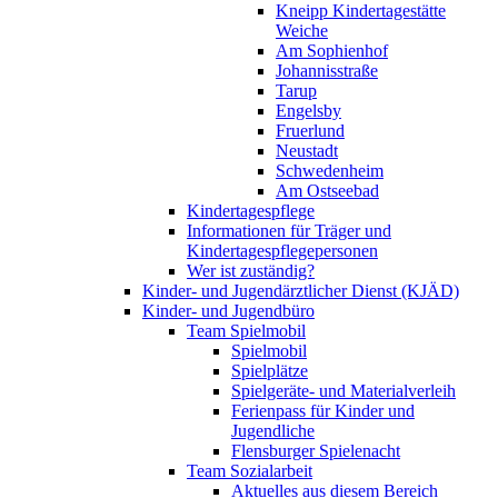
Kneipp Kindertagestätte
Weiche
Am Sophienhof
Johannisstraße
Tarup
Engelsby
Fruerlund
Neustadt
Schwedenheim
Am Ostseebad
Kindertagespflege
Informationen für Träger und
Kindertagespflegepersonen
Wer ist zuständig?
Kinder- und Jugendärztlicher Dienst (KJÄD)
Kinder- und Jugendbüro
Team Spielmobil
Spielmobil
Spielplätze
Spielgeräte- und Materialverleih
Ferienpass für Kinder und
Jugendliche
Flensburger Spielenacht
Team Sozialarbeit
Aktuelles aus diesem Bereich