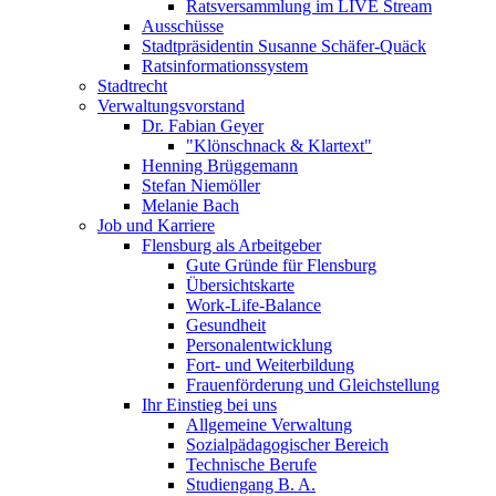
Ratsversammlung im LIVE Stream
Ausschüsse
Stadtpräsidentin Susanne Schäfer-Quäck
Ratsinformationssystem
Stadtrecht
Verwaltungsvorstand
Dr. Fabian Geyer
"Klönschnack & Klartext"
Henning Brüggemann
Stefan Niemöller
Melanie Bach
Job und Karriere
Flensburg als Arbeitgeber
Gute Gründe für Flensburg
Übersichtskarte
Work-Life-Balance
Gesundheit
Personalentwicklung
Fort- und Weiterbildung
Frauenförderung und Gleichstellung
Ihr Einstieg bei uns
Allgemeine Verwaltung
Sozialpädagogischer Bereich
Technische Berufe
Studiengang B. A.