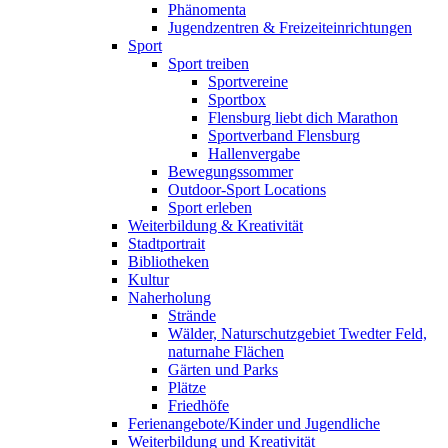
Phänomenta
Jugendzentren & Freizeiteinrichtungen
Sport
Sport treiben
Sportvereine
Sportbox
Flensburg liebt dich Marathon
Sportverband Flensburg
Hallenvergabe
Bewegungssommer
Outdoor-Sport Locations
Sport erleben
Weiterbildung & Kreativität
Stadtportrait
Bibliotheken
Kultur
Naherholung
Strände
Wälder, Naturschutzgebiet Twedter Feld,
naturnahe Flächen
Gärten und Parks
Plätze
Friedhöfe
Ferienangebote/Kinder und Jugendliche
Weiterbildung und Kreativität