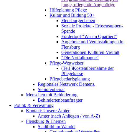
junge, pflegende Angehörige
Hilfeplanung Pflege
Kultur und Bildung 50+
FlensburgerLeben
Soziale Projekte - Erbsensuppen-
Spende
Fördertopf "Wir im Quartier!"
Angebote und Veranstaltungen in
Flensburg
Generationen-Kulturen-Vielfalt
"Die Notfallmappe"
Pflege-Wegweiser
(Teil-)Kostenübernahme der
Pflegekasse
Pflegebedarfsplanung
Regionales Netzwerk Demenz
Seniorenbeirat
Menschen mit Behinderung
Behindertenbeauftragter
Politik & Verwaltung
Kontakt: Unsere Ämter
Ämter (nach Anliegen / von A-Z)
Flensburg & Themen
Stadtbild im Wandel
Gewerbegebiet Westerallee