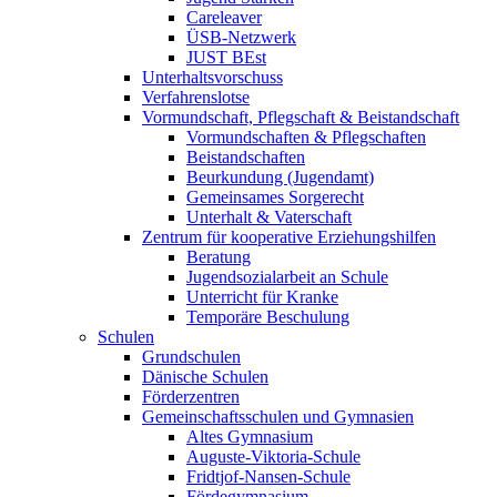
Careleaver
ÜSB-Netzwerk
JUST BEst
Unterhaltsvorschuss
Verfahrenslotse
Vormundschaft, Pflegschaft & Beistandschaft
Vormundschaften & Pflegschaften
Beistandschaften
Beurkundung (Jugendamt)
Gemeinsames Sorgerecht
Unterhalt & Vaterschaft
Zentrum für kooperative Erziehungshilfen
Beratung
Jugendsozialarbeit an Schule
Unterricht für Kranke
Temporäre Beschulung
Schulen
Grundschulen
Dänische Schulen
Förderzentren
Gemeinschaftsschulen und Gymnasien
Altes Gymnasium
Auguste-Viktoria-Schule
Fridtjof-Nansen-Schule
Fördegymnasium