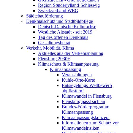
Region Sønderjylland-Schleswig
Zweckverband WEG
Städtebauförderung
Denkmalschutz und Stadtbildpflege
Deutsch-Dänische Kulturachse
Westliche Altstadt - seit 2019
Tag des offenen Denkmals
Gestaltungsbeirat
Verkehr, Mobilität, Klima
Aktuelles aus der Verkehrsplanung
Flensburg 2030+
Klimaschutz & Klimaanpassung
Klimaanpassung
Veranstaltungen
Kühle-Orte-Karte
Entsiegelungs-Wettbewerb
abpflastern!
Klimawandel in Flensburg
Flensburg passt sich an
Bundes-Förderprogramm
Klimaanpassung
Klimaanpassungskonzept
Informationen zum Schutz vor
Klimawandelrisiken