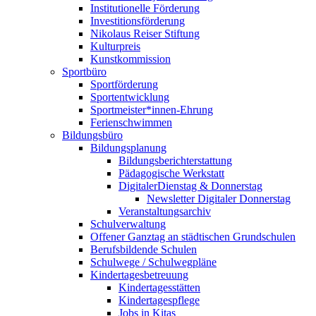
Institutionelle Förderung
Investitionsförderung
Nikolaus Reiser Stiftung
Kulturpreis
Kunstkommission
Sportbüro
Sportförderung
Sportentwicklung
Sportmeister*innen-Ehrung
Ferienschwimmen
Bildungsbüro
Bildungsplanung
Bildungsberichterstattung
Pädagogische Werkstatt
DigitalerDienstag & Donnerstag
Newsletter Digitaler Donnerstag
Veranstaltungsarchiv
Schulverwaltung
Offener Ganztag an städtischen Grundschulen
Berufsbildende Schulen
Schulwege / Schulwegpläne
Kindertagesbetreuung
Kindertagesstätten
Kindertagespflege
Jobs in Kitas