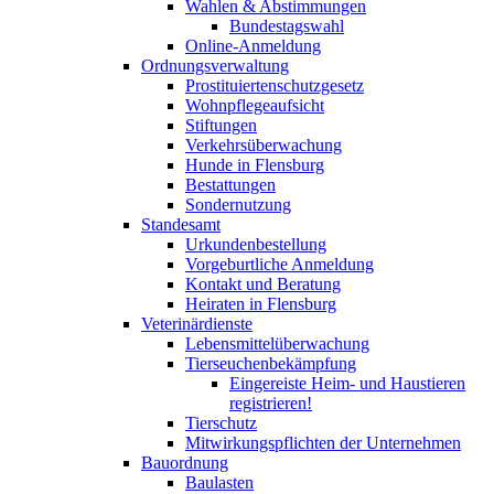
Wahlen & Abstimmungen
Bundestagswahl
Online-Anmeldung
Ordnungsverwaltung
Prostituiertenschutzgesetz
Wohnpflegeaufsicht
Stiftungen
Verkehrsüberwachung
Hunde in Flensburg
Bestattungen
Sondernutzung
Standesamt
Urkundenbestellung
Vorgeburtliche Anmeldung
Kontakt und Beratung
Heiraten in Flensburg
Veterinärdienste
Lebensmittelüberwachung
Tierseuchenbekämpfung
Eingereiste Heim- und Haustieren
registrieren!
Tierschutz
Mitwirkungspflichten der Unternehmen
Bauordnung
Baulasten