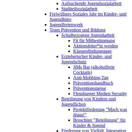
Aufsuchende Jugendsozialarbeit
Stadtteilsozialarbeit
Freiwilliges Soziales Jahr im Kinder- und
Jugendbüro
Jugendferienwerk
Team Prävention und Bildung
Schulbezogene Jugendarbeit
Fit für Mitbestimmung
Aktionsleiter*in werden
Klassenfindungstage
Erzieherischer Kinder- und
Jugendschutz
JiMs Bar (alkoholfreie
Cocktails)
Anti-Mobbing-Tag
Präventionshandbuch
Präventionsmesse
Flensburger Medien Security
Beteiligung von Kindern und
Jugendlichen
Projektförderung "Mach was
draus!"
Broschüre "Beteiligung" für
Kinder & Jugend
Förderung von Vielfalt, Integration