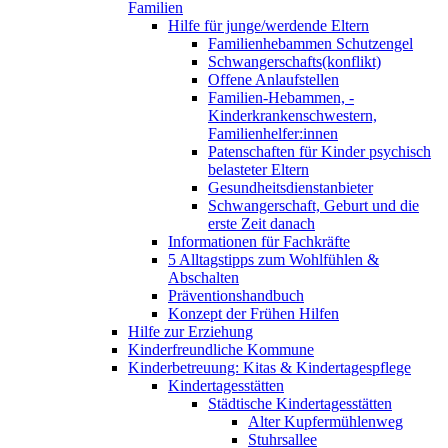
Familien
Hilfe für junge/werdende Eltern
Familienhebammen Schutzengel
Schwangerschafts(konflikt)
Offene Anlaufstellen
Familien-Hebammen, -
Kinderkrankenschwestern,
Familienhelfer:innen
Patenschaften für Kinder psychisch
belasteter Eltern
Gesundheitsdienstanbieter
Schwangerschaft, Geburt und die
erste Zeit danach
Informationen für Fachkräfte
5 Alltagstipps zum Wohlfühlen &
Abschalten
Präventionshandbuch
Konzept der Frühen Hilfen
Hilfe zur Erziehung
Kinderfreundliche Kommune
Kinderbetreuung: Kitas & Kindertagespflege
Kindertagesstätten
Städtische Kindertagesstätten
Alter Kupfermühlenweg
Stuhrsallee