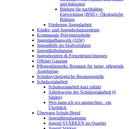
und Inklusion
Bildung für nachhaltige
Entwicklung (BNE) / Ökologische
Bildung
Förderung Jugendarbeit
Kinder- und Jugendschutzzentrum
Kommunale Präventionskette
Jugendaufbauwerk (JAW)
Jugendhilfe im Strafverfahren
Jugendhilfeplanung
Jugendzentren & Freizeiteinrichtungen
Offener Ganztag
Pflegestützpunkt: Beratung für junge, pflegende
Angehörige
Schulpsychologische Beratungsstelle
Schulsozialarbeit
Schulsozialarbeit kurz erklärt
Arbeitsweise der Schulsozialarbeit (6
Säulen)
Wen kann ich wo ansprechen - ein
Überblick
Übergang Schule-Beruf
Jugendberufsagentur
Jugend STÄRKEN im Quartier
Jugend Stärken