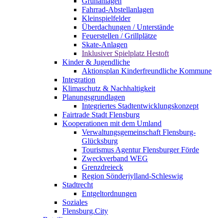
Grünanlagen
Fahrrad-Abstellanlagen
Kleinspielfelder
Überdachungen / Unterstände
Feuerstellen / Grillplätze
Skate-Anlagen
Inklusiver Spielplatz Hestoft
Kinder & Jugendliche
Aktionsplan Kinderfreundliche Kommune
Integration
Klimaschutz & Nachhaltigkeit
Planungsgrundlagen
Integriertes Stadtentwicklungskonzept
Fairtrade Stadt Flensburg
Kooperationen mit dem Umland
Verwaltungsgemeinschaft Flensburg-
Glücksburg
Tourismus Agentur Flensburger Förde
Zweckverband WEG
Grenzdreieck
Region Sönderjylland-Schleswig
Stadtrecht
Entgeltordnungen
Soziales
Flensburg.City