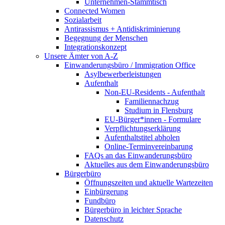
Unternehmen-Stammtisch
Connected Women
Sozialarbeit
Antirassismus + Antidiskriminierung
Begegnung der Menschen
Integrationskonzept
Unsere Ämter von A-Z
Einwanderungsbüro / Immigration Office
Asylbewerberleistungen
Aufenthalt
Non-EU-Residents - Aufenthalt
Familiennachzug
Studium in Flensburg
EU-Bürger*innen - Formulare
Verpflichtungserklärung
Aufenthaltstitel abholen
Online-Terminvereinbarung
FAQs an das Einwanderungsbüro
Aktuelles aus dem Einwanderungsbüro
Bürgerbüro
Öffnungszeiten und aktuelle Wartezeiten
Einbürgerung
Fundbüro
Bürgerbüro in leichter Sprache
Datenschutz