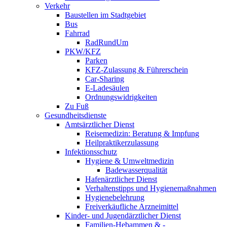
Verkehr
Baustellen im Stadtgebiet
Bus
Fahrrad
RadRundUm
PKW/KFZ
Parken
KFZ-Zulassung & Führerschein
Car-Sharing
E-Ladesäulen
Ordnungswidrigkeiten
Zu Fuß
Gesundheitsdienste
Amtsärztlicher Dienst
Reisemedizin: Beratung & Impfung
Heilpraktikerzulassung
Infektionsschutz
Hygiene & Umweltmedizin
Badewasserqualität
Hafenärztlicher Dienst
Verhaltenstipps und Hygienemaßnahmen
Hygienebelehrung
Freiverkäufliche Arzneimittel
Kinder- und Jugendärztlicher Dienst
Familien-Hebammen & -