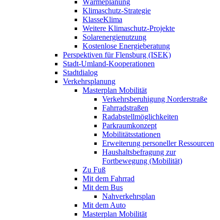
Wärmeplanung
Klimaschutz-Strategie
KlasseKlima
Weitere Klimaschutz-Projekte
Solarenergienutzung
Kostenlose Energieberatung
Perspektiven für Flensburg (ISEK)
Stadt-Umland-Kooperationen
Stadtdialog
Verkehrsplanung
Masterplan Mobilität
Verkehrsberuhigung Norderstraße
Fahrradstraßen
Radabstellmöglichkeiten
Parkraumkonzept
Mobilitätsstationen
Erweiterung personeller Ressourcen
Haushaltsbefragung zur
Fortbewegung (Mobilität)
Zu Fuß
Mit dem Fahrrad
Mit dem Bus
Nahverkehrsplan
Mit dem Auto
Masterplan Mobilität