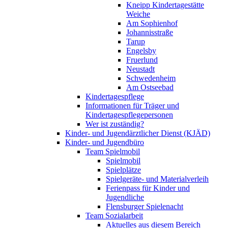
Kneipp Kindertagestätte
Weiche
Am Sophienhof
Johannisstraße
Tarup
Engelsby
Fruerlund
Neustadt
Schwedenheim
Am Ostseebad
Kindertagespflege
Informationen für Träger und
Kindertagespflegepersonen
Wer ist zuständig?
Kinder- und Jugendärztlicher Dienst (KJÄD)
Kinder- und Jugendbüro
Team Spielmobil
Spielmobil
Spielplätze
Spielgeräte- und Materialverleih
Ferienpass für Kinder und
Jugendliche
Flensburger Spielenacht
Team Sozialarbeit
Aktuelles aus diesem Bereich