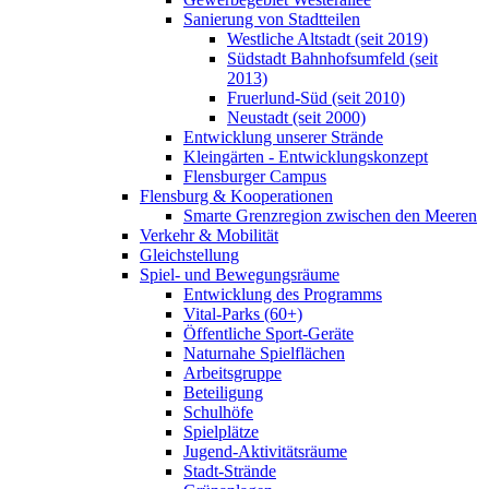
Sanierung von Stadtteilen
Westliche Altstadt (seit 2019)
Südstadt Bahnhofsumfeld (seit
2013)
Fruerlund-Süd (seit 2010)
Neustadt (seit 2000)
Entwicklung unserer Strände
Kleingärten - Entwicklungskonzept
Flensburger Campus
Flensburg & Kooperationen
Smarte Grenzregion zwischen den Meeren
Verkehr & Mobilität
Gleichstellung
Spiel- und Bewegungsräume
Entwicklung des Programms
Vital-Parks (60+)
Öffentliche Sport-Geräte
Naturnahe Spielflächen
Arbeitsgruppe
Beteiligung
Schulhöfe
Spielplätze
Jugend-Aktivitätsräume
Stadt-Strände