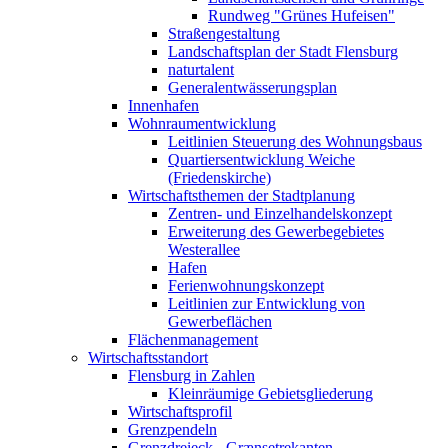
Rundweg "Grünes Hufeisen"
Straßengestaltung
Landschaftsplan der Stadt Flensburg
naturtalent
Generalentwässerungsplan
Innenhafen
Wohnraumentwicklung
Leitlinien Steuerung des Wohnungsbaus
Quartiersentwicklung Weiche
(Friedenskirche)
Wirtschaftsthemen der Stadtplanung
Zentren- und Einzelhandelskonzept
Erweiterung des Gewerbegebietes
Westerallee
Hafen
Ferienwohnungskonzept
Leitlinien zur Entwicklung von
Gewerbeflächen
Flächenmanagement
Wirtschaftsstandort
Flensburg in Zahlen
Kleinräumige Gebietsgliederung
Wirtschaftsprofil
Grenzpendeln
Grenzdreieck - Grænsetrekanten