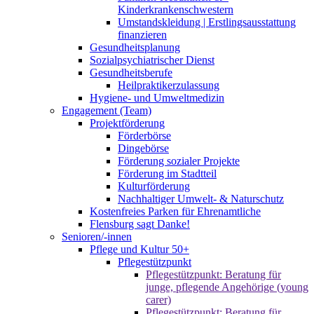
Kinderkrankenschwestern
Umstandskleidung | Erstlingsausstattung
finanzieren
Gesundheitsplanung
Sozialpsychiatrischer Dienst
Gesundheitsberufe
Heilpraktikerzulassung
Hygiene- und Umweltmedizin
Engagement (Team)
Projektförderung
Förderbörse
Dingebörse
Förderung sozialer Projekte
Förderung im Stadtteil
Kulturförderung
Nachhaltiger Umwelt- & Naturschutz
Kostenfreies Parken für Ehrenamtliche
Flensburg sagt Danke!
Senioren/-innen
Pflege und Kultur 50+
Pflegestützpunkt
Pflegestützpunkt: Beratung für
junge, pflegende Angehörige (young
carer)
Pflegestützpunkt: Beratung für