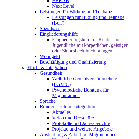
BERAB
Next Level
Leistungen für Bildung und Teilhabe
Leistungen für Bildung und Teilhabe
(BuT)
Sozialpass
Eingliederungshilfe
Eingliederungshilfe für Kinder und
Jugendliche mit körperlichen, geistigen
oder Sinnesbeeinträchtigungen
Wohngeld
Beschäftigung und Qualifizierung
Flucht & Integration
Gesundheit
Weibliche Genitalverstümmelung
(FGM/C)
Psychologische Beratung für
Migrant:innen
Sprache
Runder Tisch für Integration
Aktuelles
Video und Broschüre
Protokolle und Jahresberichte
Projekte und weitere Angebote
Ausbildung & Arbeit für Migrant:innen