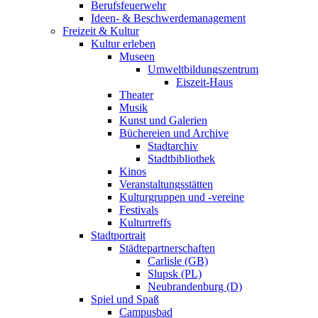
Berufsfeuerwehr
Ideen- & Beschwerdemanagement
Freizeit & Kultur
Kultur erleben
Museen
Umweltbildungszentrum
Eiszeit-Haus
Theater
Musik
Kunst und Galerien
Büchereien und Archive
Stadtarchiv
Stadtbibliothek
Kinos
Veranstaltungsstätten
Kulturgruppen und -vereine
Festivals
Kulturtreffs
Stadtportrait
Städtepartnerschaften
Carlisle (GB)
Slupsk (PL)
Neubrandenburg (D)
Spiel und Spaß
Campusbad