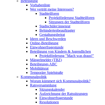
Beteiligung
Vorhabenliste
Wer vertritt meine Interessen?
Stadtteilforen
Projektförderung Stadtteilforen
Sitzungen der Stadtteilforen
Stadtschüler:innenrat
Behindertenbeauftragter
Gestaltungsbeirat
Ideen und Beschwerden
Online-Beteiligung
Einwohnerfragestunde
Beteiligung von Kindern & Jugendlichen
Projektförderung "Mach was draus!"
Mängelmelder (TBZ)
Beteiligungs ABC
Mobilitätsrat
Temporäre Spielstraße
Kommunalpolitik
Worum kümmert sich Kommunalpolitik?
Ratsversammlung
Sitzungskalender
Aufzeichnung der Ratssitzungen
Einwohnerfragestunde
Resolutionen