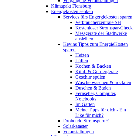
Vergangene Veranstaltungen
Klimapakt Flensburg
Energiekosten senken
Services fürs Engergiekosten sparen
Verbraucherzentrale SH
Kostenloser Stromspar-Check
Messgeräte der Stadtwerke
ausleihen
Kevins Tipps zum EnergieKosten
sparen
Heizen
Lüften
Kochen & Backen
Kühl- & Gefriergeräte
Geschirr spülen
Wäsche waschen & trocknen
Duschen & Baden
Fernseher, Computer,
Notebooks
Im Garten
Meine Tipps für dich - Ein
Like für mich?
Drohende Stromsperre?
Solarkataster
Veranstaltungen