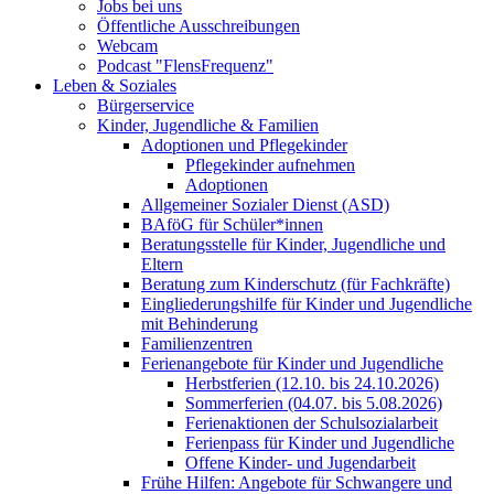
Jobs bei uns
Öffentliche Ausschreibungen
Webcam
Podcast "FlensFrequenz"
Leben & Soziales
Bürgerservice
Kinder, Jugendliche & Familien
Adoptionen und Pflegekinder
Pflegekinder aufnehmen
Adoptionen
Allgemeiner Sozialer Dienst (ASD)
BAföG für Schüler*innen
Beratungsstelle für Kinder, Jugendliche und
Eltern
Beratung zum Kinderschutz (für Fachkräfte)
Eingliederungshilfe für Kinder und Jugendliche
mit Behinderung
Familienzentren
Ferienangebote für Kinder und Jugendliche
Herbstferien (12.10. bis 24.10.2026)
Sommerferien (04.07. bis 5.08.2026)
Ferienaktionen der Schulsozialarbeit
Ferienpass für Kinder und Jugendliche
Offene Kinder- und Jugendarbeit
Frühe Hilfen: Angebote für Schwangere und