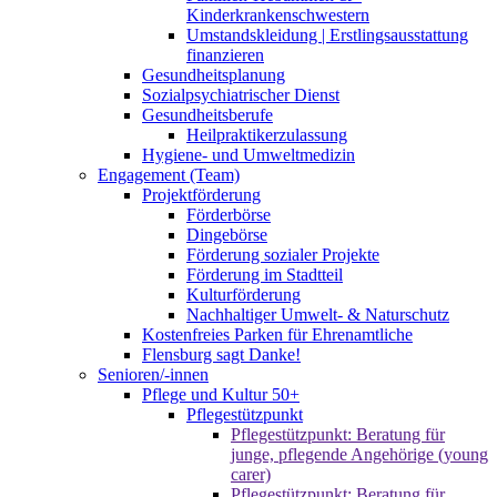
Kinderkrankenschwestern
Umstandskleidung | Erstlingsausstattung
finanzieren
Gesundheitsplanung
Sozialpsychiatrischer Dienst
Gesundheitsberufe
Heilpraktikerzulassung
Hygiene- und Umweltmedizin
Engagement (Team)
Projektförderung
Förderbörse
Dingebörse
Förderung sozialer Projekte
Förderung im Stadtteil
Kulturförderung
Nachhaltiger Umwelt- & Naturschutz
Kostenfreies Parken für Ehrenamtliche
Flensburg sagt Danke!
Senioren/-innen
Pflege und Kultur 50+
Pflegestützpunkt
Pflegestützpunkt: Beratung für
junge, pflegende Angehörige (young
carer)
Pflegestützpunkt: Beratung für