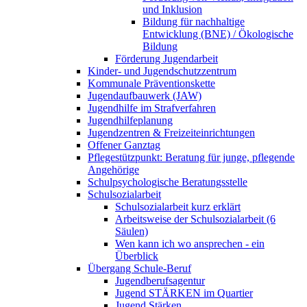
und Inklusion
Bildung für nachhaltige
Entwicklung (BNE) / Ökologische
Bildung
Förderung Jugendarbeit
Kinder- und Jugendschutzzentrum
Kommunale Präventionskette
Jugendaufbauwerk (JAW)
Jugendhilfe im Strafverfahren
Jugendhilfeplanung
Jugendzentren & Freizeiteinrichtungen
Offener Ganztag
Pflegestützpunkt: Beratung für junge, pflegende
Angehörige
Schulpsychologische Beratungsstelle
Schulsozialarbeit
Schulsozialarbeit kurz erklärt
Arbeitsweise der Schulsozialarbeit (6
Säulen)
Wen kann ich wo ansprechen - ein
Überblick
Übergang Schule-Beruf
Jugendberufsagentur
Jugend STÄRKEN im Quartier
Jugend Stärken