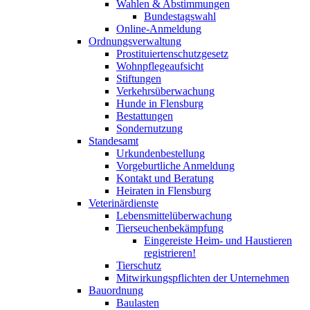
Wahlen & Abstimmungen
Bundestagswahl
Online-Anmeldung
Ordnungsverwaltung
Prostituiertenschutzgesetz
Wohnpflegeaufsicht
Stiftungen
Verkehrsüberwachung
Hunde in Flensburg
Bestattungen
Sondernutzung
Standesamt
Urkundenbestellung
Vorgeburtliche Anmeldung
Kontakt und Beratung
Heiraten in Flensburg
Veterinärdienste
Lebensmittelüberwachung
Tierseuchenbekämpfung
Eingereiste Heim- und Haustieren
registrieren!
Tierschutz
Mitwirkungspflichten der Unternehmen
Bauordnung
Baulasten