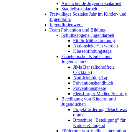
Aufsuchende Jugendsozialarbeit
Stadtteilsozialarbeit
Freiwilliges Soziales Jahr im Kinder- und
Jugendbüro
Jugendferienwerk
Team Prävention und Bildung
Schulbezogene Jugendarbeit
Fit für Mitbestimmung
Aktionsleiter*in werden
Klassenfindungstage
Erzieherischer Kinder- und
Jugendschutz
JiMs Bar (alkoholfreie
Cocktails)
Anti-Mobbing-Tag
Präventionshandbuch
Präventionsmesse
Flensburger Medien Security
Beteiligung von Kindern und
Jugendlichen
Projektförderung "Mach was
draus!"
Broschüre "Beteiligung" für
Kinder & Jugend
Förderung von Vielfalt, Integration