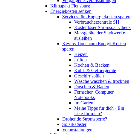
Vergangene Veranstaltungen
Klimapakt Flensburg
Energiekosten senken
Services fürs Engergiekosten sparen
Verbraucherzentrale SH
Kostenloser Stromspar-Check
Messgeräte der Stadtwerke
ausleihen
Kevins Tipps zum EnergieKosten
sparen
Heizen
Lüften
Kochen & Backen
Kühl- & Gefriergeräte
Geschirr spülen
Wäsche waschen & trocknen
Duschen & Baden
Fernseher, Computer,
Notebooks
Im Garten
Meine Tipps für dich - Ein
Like für mich?
Drohende Stromsperre?
Solarkataster
Veranstaltungen