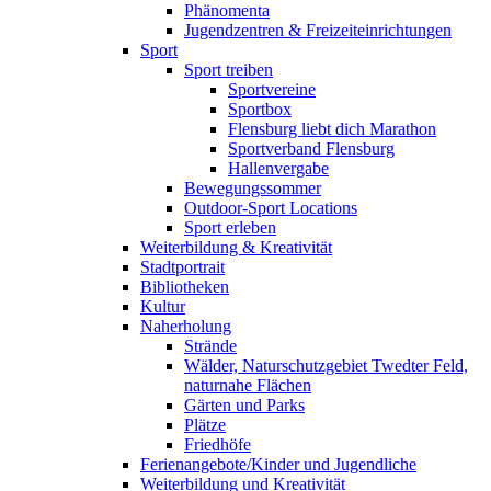
Phänomenta
Jugendzentren & Freizeiteinrichtungen
Sport
Sport treiben
Sportvereine
Sportbox
Flensburg liebt dich Marathon
Sportverband Flensburg
Hallenvergabe
Bewegungssommer
Outdoor-Sport Locations
Sport erleben
Weiterbildung & Kreativität
Stadtportrait
Bibliotheken
Kultur
Naherholung
Strände
Wälder, Naturschutzgebiet Twedter Feld,
naturnahe Flächen
Gärten und Parks
Plätze
Friedhöfe
Ferienangebote/Kinder und Jugendliche
Weiterbildung und Kreativität