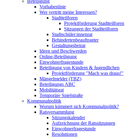
Beteiligung
Vorhabenliste
Wer vertritt meine Interessen?
Stadtteilforen
Projektförderung Stadtteilforen
Sitzungen der Stadtteilforen
Stadtschüler:innenrat
Behindertenbeauftragter
Gestaltungsbeirat
Ideen und Beschwerden
Online-Beteiligung
Einwohnerfragestunde
Beteiligung von Kindern & Jugendlichen
Projektförderung "Mach was draus!"
Mängelmelder (TBZ)
Beteiligungs ABC
Mobilitätsrat
Temporäre Spielstraße
Kommunalpolitik
Worum kümmert sich Kommunalpolitik?
Ratsversammlung
Sitzungskalender
Aufzeichnung der Ratssitzungen
Einwohnerfragestunde
Resolutionen