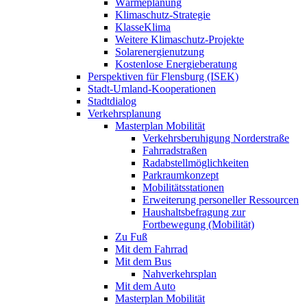
Wärmeplanung
Klimaschutz-Strategie
KlasseKlima
Weitere Klimaschutz-Projekte
Solarenergienutzung
Kostenlose Energieberatung
Perspektiven für Flensburg (ISEK)
Stadt-Umland-Kooperationen
Stadtdialog
Verkehrsplanung
Masterplan Mobilität
Verkehrsberuhigung Norderstraße
Fahrradstraßen
Radabstellmöglichkeiten
Parkraumkonzept
Mobilitätsstationen
Erweiterung personeller Ressourcen
Haushaltsbefragung zur
Fortbewegung (Mobilität)
Zu Fuß
Mit dem Fahrrad
Mit dem Bus
Nahverkehrsplan
Mit dem Auto
Masterplan Mobilität