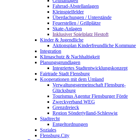
Grünanlagen
Fahrrad-Abstellanlagen
Kleinspielfelder
Überdachungen / Unterstände
Feuerstellen / Grillplätze
Skate-Anlagen
Inklusiver Spielplatz Hestoft
Kinder & Jugendliche
Aktionsplan Kinderfreundliche Kommune
Integration
Klimaschutz & Nachhaltigkeit
Planungsgrundlagen
Integriertes Stadtentwicklungskonzept
Fairtrade Stadt Flensburg
Kooperationen mit dem Umland
Verwaltungsgemeinschaft Flensburg-
Glücksburg
Tourismus Agentur Flensburger Förde
Zweckverband WEG
Grenzdreieck
Region Sönderjylland-Schleswig
Stadtrecht
Entgeltordnungen
Soziales
Flensburg.City