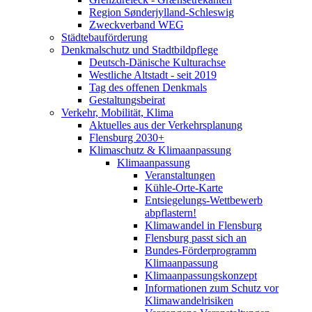
Region Sønderjylland-Schleswig
Zweckverband WEG
Städtebauförderung
Denkmalschutz und Stadtbildpflege
Deutsch-Dänische Kulturachse
Westliche Altstadt - seit 2019
Tag des offenen Denkmals
Gestaltungsbeirat
Verkehr, Mobilität, Klima
Aktuelles aus der Verkehrsplanung
Flensburg 2030+
Klimaschutz & Klimaanpassung
Klimaanpassung
Veranstaltungen
Kühle-Orte-Karte
Entsiegelungs-Wettbewerb
abpflastern!
Klimawandel in Flensburg
Flensburg passt sich an
Bundes-Förderprogramm
Klimaanpassung
Klimaanpassungskonzept
Informationen zum Schutz vor
Klimawandelrisiken