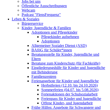
Jobs bei uns
Öffentliche Ausschreibungen
Webcam
Podcast "FlensFrequenz"
Leben & Soziales
Bürgerservice
Kinder, Jugendliche & Familien
Adoptionen und Pflegekinder
Pflegekinder aufnehmen
Adoptionen
Allgemeiner Sozialer Dienst (ASD)
BAföG für Schüler*innen
Beratungsstelle für Kinder, Jugendliche und
Eltern
Beratung zum Kinderschutz (für Fachkräfte)
Eingliederungshilfe für Kinder und Jugendliche
mit Behinderung
Familienzentren
Ferienangebote für Kinder und Jugendliche
Herbstferien (12.10. bis 24.10.2026)
Sommerferien (04.07. bis 5.08.2026)
Ferienaktionen der Schulsozialarbeit
Ferienpass für Kinder und Jugendliche
Offene Kinder- und Jugendarbeit
Frühe Hilfen: Angebote für Schwangere und