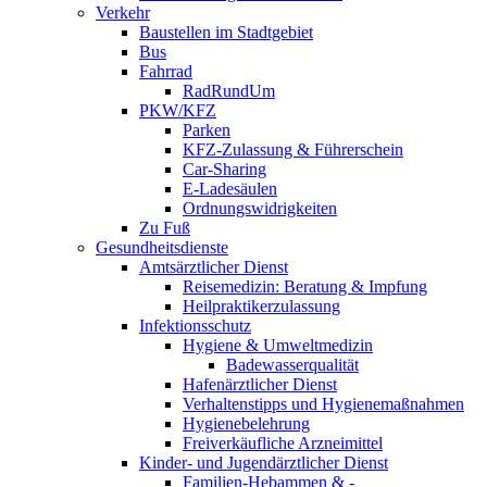
Verkehr
Baustellen im Stadtgebiet
Bus
Fahrrad
RadRundUm
PKW/KFZ
Parken
KFZ-Zulassung & Führerschein
Car-Sharing
E-Ladesäulen
Ordnungswidrigkeiten
Zu Fuß
Gesundheitsdienste
Amtsärztlicher Dienst
Reisemedizin: Beratung & Impfung
Heilpraktikerzulassung
Infektionsschutz
Hygiene & Umweltmedizin
Badewasserqualität
Hafenärztlicher Dienst
Verhaltenstipps und Hygienemaßnahmen
Hygienebelehrung
Freiverkäufliche Arzneimittel
Kinder- und Jugendärztlicher Dienst
Familien-Hebammen & -