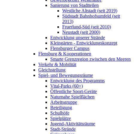
Sanierung von Stadtteilen
Westliche Altstadt (seit 2019)
Südstadt Bahnhofsumfeld (seit
2013)
Fruerlund-Süd (seit 2010)
Neustadt (seit 2000)
Entwicklung unserer Strände
Kleingärten - Entwicklungskonzept
Flensburger Campus
Flensburg & Kooperationen
Smarte Grenzregion zwischen den Meeren
Verkehr & Mobilität
Gleichstellung
Spiel- und Bewegungsräume
Entwicklung des Programms
Vital-Parks (60+)
Öffentliche Sport-Geräte
Naturnahe Spielflächen
Arbeitsgruppe
Beteiligung
Schulhöfe
Spielplätze
Jugend-Aktivitätsräume
Stadt-Strände