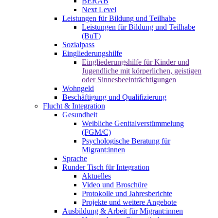
BERAB
Next Level
Leistungen für Bildung und Teilhabe
Leistungen für Bildung und Teilhabe
(BuT)
Sozialpass
Eingliederungshilfe
Eingliederungshilfe für Kinder und
Jugendliche mit körperlichen, geistigen
oder Sinnesbeeinträchtigungen
Wohngeld
Beschäftigung und Qualifizierung
Flucht & Integration
Gesundheit
Weibliche Genitalverstümmelung
(FGM/C)
Psychologische Beratung für
Migrant:innen
Sprache
Runder Tisch für Integration
Aktuelles
Video und Broschüre
Protokolle und Jahresberichte
Projekte und weitere Angebote
Ausbildung & Arbeit für Migrant:innen