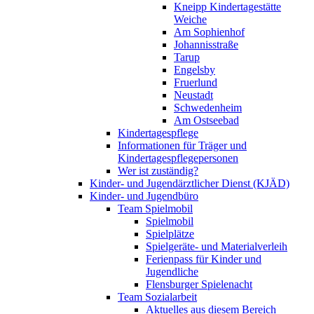
Kneipp Kindertagestätte
Weiche
Am Sophienhof
Johannisstraße
Tarup
Engelsby
Fruerlund
Neustadt
Schwedenheim
Am Ostseebad
Kindertagespflege
Informationen für Träger und
Kindertagespflegepersonen
Wer ist zuständig?
Kinder- und Jugendärztlicher Dienst (KJÄD)
Kinder- und Jugendbüro
Team Spielmobil
Spielmobil
Spielplätze
Spielgeräte- und Materialverleih
Ferienpass für Kinder und
Jugendliche
Flensburger Spielenacht
Team Sozialarbeit
Aktuelles aus diesem Bereich