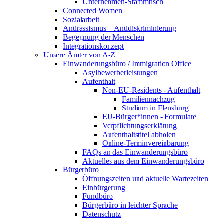
Unternehmen-Stammtisch
Connected Women
Sozialarbeit
Antirassismus + Antidiskriminierung
Begegnung der Menschen
Integrationskonzept
Unsere Ämter von A-Z
Einwanderungsbüro / Immigration Office
Asylbewerberleistungen
Aufenthalt
Non-EU-Residents - Aufenthalt
Familiennachzug
Studium in Flensburg
EU-Bürger*innen - Formulare
Verpflichtungserklärung
Aufenthaltstitel abholen
Online-Terminvereinbarung
FAQs an das Einwanderungsbüro
Aktuelles aus dem Einwanderungsbüro
Bürgerbüro
Öffnungszeiten und aktuelle Wartezeiten
Einbürgerung
Fundbüro
Bürgerbüro in leichter Sprache
Datenschutz