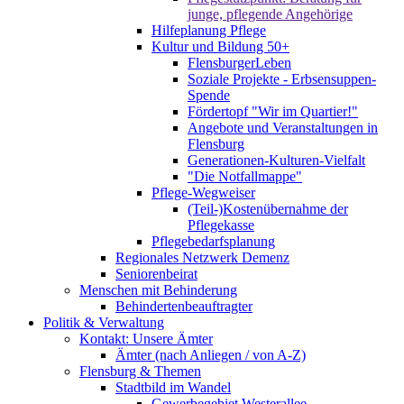
junge, pflegende Angehörige
Hilfeplanung Pflege
Kultur und Bildung 50+
FlensburgerLeben
Soziale Projekte - Erbsensuppen-
Spende
Fördertopf "Wir im Quartier!"
Angebote und Veranstaltungen in
Flensburg
Generationen-Kulturen-Vielfalt
"Die Notfallmappe"
Pflege-Wegweiser
(Teil-)Kostenübernahme der
Pflegekasse
Pflegebedarfsplanung
Regionales Netzwerk Demenz
Seniorenbeirat
Menschen mit Behinderung
Behindertenbeauftragter
Politik & Verwaltung
Kontakt: Unsere Ämter
Ämter (nach Anliegen / von A-Z)
Flensburg & Themen
Stadtbild im Wandel
Gewerbegebiet Westerallee