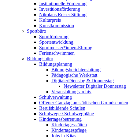
Institutionelle Förderung
Investitionsförderung
Nikolaus Reiser Stiftung
Kulturpreis
Kunstkommission
Sportbüro
Sportförderung
Sportentwicklung
Sportmeister*innen-Ehrung
Ferienschwimmen
Bildungsbüro
Bildungsplanung
Bildungsberichterstattung
Pädagogische Werkstatt
DigitalerDienstag & Donnerstag
Newsletter Digitaler Donnerstag
Veranstaltungsarchiv
Schulverwaltung
Offener Ganztag an städtischen Grundschulen
Berufsbildende Schulen
Schulwege / Schulwegpläne
Kindertagesbetreuung
Kindertagesstätten
Kindertagespflege
Jobs in Kitas