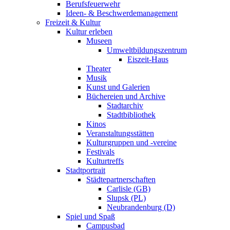
Berufsfeuerwehr
Ideen- & Beschwerdemanagement
Freizeit & Kultur
Kultur erleben
Museen
Umweltbildungszentrum
Eiszeit-Haus
Theater
Musik
Kunst und Galerien
Büchereien und Archive
Stadtarchiv
Stadtbibliothek
Kinos
Veranstaltungsstätten
Kulturgruppen und -vereine
Festivals
Kulturtreffs
Stadtportrait
Städtepartnerschaften
Carlisle (GB)
Slupsk (PL)
Neubrandenburg (D)
Spiel und Spaß
Campusbad