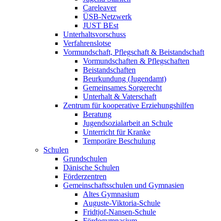
Careleaver
ÜSB-Netzwerk
JUST BEst
Unterhaltsvorschuss
Verfahrenslotse
Vormundschaft, Pflegschaft & Beistandschaft
Vormundschaften & Pflegschaften
Beistandschaften
Beurkundung (Jugendamt)
Gemeinsames Sorgerecht
Unterhalt & Vaterschaft
Zentrum für kooperative Erziehungshilfen
Beratung
Jugendsozialarbeit an Schule
Unterricht für Kranke
Temporäre Beschulung
Schulen
Grundschulen
Dänische Schulen
Förderzentren
Gemeinschaftsschulen und Gymnasien
Altes Gymnasium
Auguste-Viktoria-Schule
Fridtjof-Nansen-Schule
Fördegymnasium