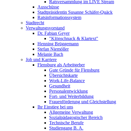
Ratsversammlung im LIVE Stream
Ausschüsse
Stadtpräsidentin Susanne Schäfer-Quäck
Ratsinformationssystem
Stadtrecht
Verwaltungsvorstand
Dr. Fabian Geyer
"Klönschnack & Klartext"
Henning Brüggemann
Stefan Niemöller
Melanie Bach
Job und Karriere
Flensburg als Arbeitgeber
Gute Gründe für Flensburg
Übersichtskarte
Work-Life-Balance
Gesundheit
Personalentwicklung
Fort- und Weiterbildung
Frauenförderung und Gleichstellung
Ihr Einstieg bei uns
Allgemeine Verwaltung
Sozialpädagogischer Bereich
Technische Berufe
Studiengang B. A.