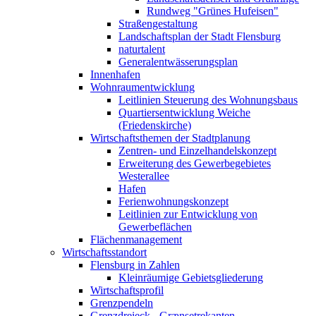
Rundweg "Grünes Hufeisen"
Straßengestaltung
Landschaftsplan der Stadt Flensburg
naturtalent
Generalentwässerungsplan
Innenhafen
Wohnraumentwicklung
Leitlinien Steuerung des Wohnungsbaus
Quartiersentwicklung Weiche
(Friedenskirche)
Wirtschaftsthemen der Stadtplanung
Zentren- und Einzelhandelskonzept
Erweiterung des Gewerbegebietes
Westerallee
Hafen
Ferienwohnungskonzept
Leitlinien zur Entwicklung von
Gewerbeflächen
Flächenmanagement
Wirtschaftsstandort
Flensburg in Zahlen
Kleinräumige Gebietsgliederung
Wirtschaftsprofil
Grenzpendeln
Grenzdreieck - Grænsetrekanten