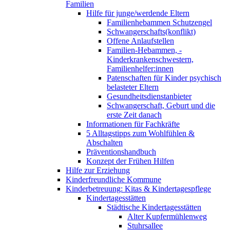
Familien
Hilfe für junge/werdende Eltern
Familienhebammen Schutzengel
Schwangerschafts(konflikt)
Offene Anlaufstellen
Familien-Hebammen, -
Kinderkrankenschwestern,
Familienhelfer:innen
Patenschaften für Kinder psychisch
belasteter Eltern
Gesundheitsdienstanbieter
Schwangerschaft, Geburt und die
erste Zeit danach
Informationen für Fachkräfte
5 Alltagstipps zum Wohlfühlen &
Abschalten
Präventionshandbuch
Konzept der Frühen Hilfen
Hilfe zur Erziehung
Kinderfreundliche Kommune
Kinderbetreuung: Kitas & Kindertagespflege
Kindertagesstätten
Städtische Kindertagesstätten
Alter Kupfermühlenweg
Stuhrsallee