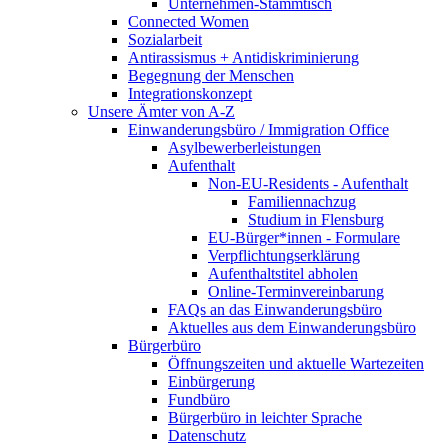
Unternehmen-Stammtisch
Connected Women
Sozialarbeit
Antirassismus + Antidiskriminierung
Begegnung der Menschen
Integrationskonzept
Unsere Ämter von A-Z
Einwanderungsbüro / Immigration Office
Asylbewerberleistungen
Aufenthalt
Non-EU-Residents - Aufenthalt
Familiennachzug
Studium in Flensburg
EU-Bürger*innen - Formulare
Verpflichtungserklärung
Aufenthaltstitel abholen
Online-Terminvereinbarung
FAQs an das Einwanderungsbüro
Aktuelles aus dem Einwanderungsbüro
Bürgerbüro
Öffnungszeiten und aktuelle Wartezeiten
Einbürgerung
Fundbüro
Bürgerbüro in leichter Sprache
Datenschutz