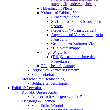
junge, pflegende Angehörige
Hilfeplanung Pflege
Kultur und Bildung 50+
FlensburgerLeben
Soziale Projekte - Erbsensuppen-
Spende
Fördertopf "Wir im Quartier!"
Angebote und Veranstaltungen in
Flensburg
Generationen-Kulturen-Vielfalt
"Die Notfallmappe"
Pflege-Wegweiser
(Teil-)Kostenübernahme der
Pflegekasse
Pflegebedarfsplanung
Regionales Netzwerk Demenz
Seniorenbeirat
Menschen mit Behinderung
Behindertenbeauftragter
Politik & Verwaltung
Kontakt: Unsere Ämter
Ämter (nach Anliegen / von A-Z)
Flensburg & Themen
Stadtbild im Wandel
Gewerbegebiet Westerallee