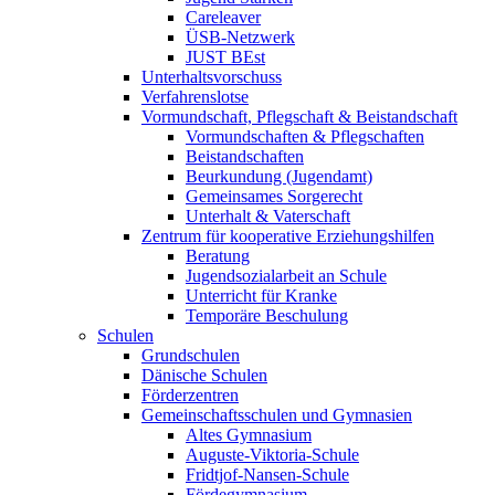
Careleaver
ÜSB-Netzwerk
JUST BEst
Unterhaltsvorschuss
Verfahrenslotse
Vormundschaft, Pflegschaft & Beistandschaft
Vormundschaften & Pflegschaften
Beistandschaften
Beurkundung (Jugendamt)
Gemeinsames Sorgerecht
Unterhalt & Vaterschaft
Zentrum für kooperative Erziehungshilfen
Beratung
Jugendsozialarbeit an Schule
Unterricht für Kranke
Temporäre Beschulung
Schulen
Grundschulen
Dänische Schulen
Förderzentren
Gemeinschaftsschulen und Gymnasien
Altes Gymnasium
Auguste-Viktoria-Schule
Fridtjof-Nansen-Schule
Fördegymnasium