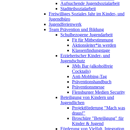
Aufsuchende Jugendsozialarbeit
Stadtteilsozialarbeit
Freiwilliges Soziales Jahr im Kinder- und
Jugendbüro
Jugendferienwerk
Team Prävention und Bildung
Schulbezogene Jugendarbeit
Fit für Mitbestimmung
Aktionsleiter*in werden
Klassenfindungstage
Erzieherischer Kinder- und
Jugendschutz
JiMs Bar (alkoholfreie
Cocktails)
Anti-Mobbing-Tag
Präventionshandbuch
Präventionsmesse
Flensburger Medien Security
Beteiligung von Kindern und
Jugendlichen
Projektförderung "Mach was
draus!"
Broschüre "Beteiligung" für
Kinder & Jugend
Förderung von Vielfalt, Integration