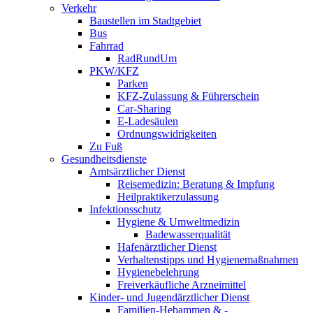
Verkehr
Baustellen im Stadtgebiet
Bus
Fahrrad
RadRundUm
PKW/KFZ
Parken
KFZ-Zulassung & Führerschein
Car-Sharing
E-Ladesäulen
Ordnungswidrigkeiten
Zu Fuß
Gesundheitsdienste
Amtsärztlicher Dienst
Reisemedizin: Beratung & Impfung
Heilpraktikerzulassung
Infektionsschutz
Hygiene & Umweltmedizin
Badewasserqualität
Hafenärztlicher Dienst
Verhaltenstipps und Hygienemaßnahmen
Hygienebelehrung
Freiverkäufliche Arzneimittel
Kinder- und Jugendärztlicher Dienst
Familien-Hebammen & -