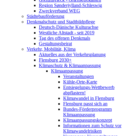
Region Sønderjylland-Schleswig
Zweckverband WEG
Städtebauförderung
Denkmalschutz und Stadtbildpflege
Deutsch-Dänische Kulturachse
Westliche Altstadt - seit 2019
Tag des offenen Denkmals
Gestaltungsbeirat
Verkehr, Mobilität, Klima
Aktuelles aus der Verkehrsplanung
Flensburg 2030+
Klimaschutz & Klimaanpassung
Klimaanpassung
Veranstaltungen
Kühle-Orte-Karte
Entsiegelungs-Wettbewerb
abpflastern!
Klimawandel in Flensburg
Flensburg passt sich an
Bundes-Förderprogramm
Klimaanpassung
Klimaanpassungskonzept
Informationen zum Schutz vor
Klimawandelrisiken