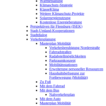
Wärmeplanung
Klimaschutz-Strategie
KlasseKlima
Weitere Klimaschutz-Projekte
Solarenergienutzung
Kostenlose Energieberatung
Perspektiven für Flensburg (ISEK)
Stadt-Umland-Kooperationen
Stadtdialog
Verkehrsplanung
Masterplan Mobilität
Verkehrsberuhigung Norderstraße
Fahrradstraßen
Radabstellmöglichkeiten
Parkraumkonzept
Mobilitätsstationen
Erweiterung personeller Ressourcen
Haushaltsbefragung zur
Fortbewegung (Mobilität)
Zu Fuß
Mit dem Fahrrad
Mit dem Bus
Nahverkehrsplan
Mit dem Auto
Masterplan Mobilität