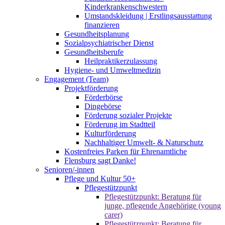
Kinderkrankenschwestern
Umstandskleidung | Erstlingsausstattung
finanzieren
Gesundheitsplanung
Sozialpsychiatrischer Dienst
Gesundheitsberufe
Heilpraktikerzulassung
Hygiene- und Umweltmedizin
Engagement (Team)
Projektförderung
Förderbörse
Dingebörse
Förderung sozialer Projekte
Förderung im Stadtteil
Kulturförderung
Nachhaltiger Umwelt- & Naturschutz
Kostenfreies Parken für Ehrenamtliche
Flensburg sagt Danke!
Senioren/-innen
Pflege und Kultur 50+
Pflegestützpunkt
Pflegestützpunkt: Beratung für
junge, pflegende Angehörige (young
carer)
Pflegestützpunkt: Beratung für