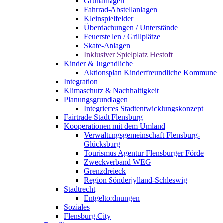
Grünanlagen
Fahrrad-Abstellanlagen
Kleinspielfelder
Überdachungen / Unterstände
Feuerstellen / Grillplätze
Skate-Anlagen
Inklusiver Spielplatz Hestoft
Kinder & Jugendliche
Aktionsplan Kinderfreundliche Kommune
Integration
Klimaschutz & Nachhaltigkeit
Planungsgrundlagen
Integriertes Stadtentwicklungskonzept
Fairtrade Stadt Flensburg
Kooperationen mit dem Umland
Verwaltungsgemeinschaft Flensburg-
Glücksburg
Tourismus Agentur Flensburger Förde
Zweckverband WEG
Grenzdreieck
Region Sönderjylland-Schleswig
Stadtrecht
Entgeltordnungen
Soziales
Flensburg.City