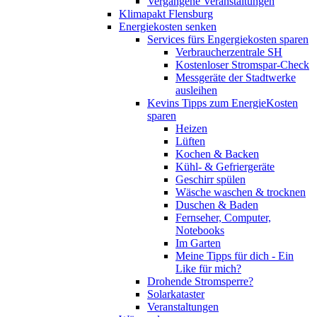
Vergangene Veranstaltungen
Klimapakt Flensburg
Energiekosten senken
Services fürs Engergiekosten sparen
Verbraucherzentrale SH
Kostenloser Stromspar-Check
Messgeräte der Stadtwerke
ausleihen
Kevins Tipps zum EnergieKosten
sparen
Heizen
Lüften
Kochen & Backen
Kühl- & Gefriergeräte
Geschirr spülen
Wäsche waschen & trocknen
Duschen & Baden
Fernseher, Computer,
Notebooks
Im Garten
Meine Tipps für dich - Ein
Like für mich?
Drohende Stromsperre?
Solarkataster
Veranstaltungen