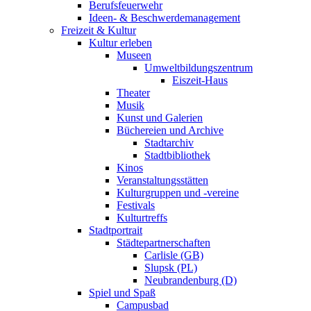
Berufsfeuerwehr
Ideen- & Beschwerdemanagement
Freizeit & Kultur
Kultur erleben
Museen
Umweltbildungszentrum
Eiszeit-Haus
Theater
Musik
Kunst und Galerien
Büchereien und Archive
Stadtarchiv
Stadtbibliothek
Kinos
Veranstaltungsstätten
Kulturgruppen und -vereine
Festivals
Kulturtreffs
Stadtportrait
Städtepartnerschaften
Carlisle (GB)
Slupsk (PL)
Neubrandenburg (D)
Spiel und Spaß
Campusbad