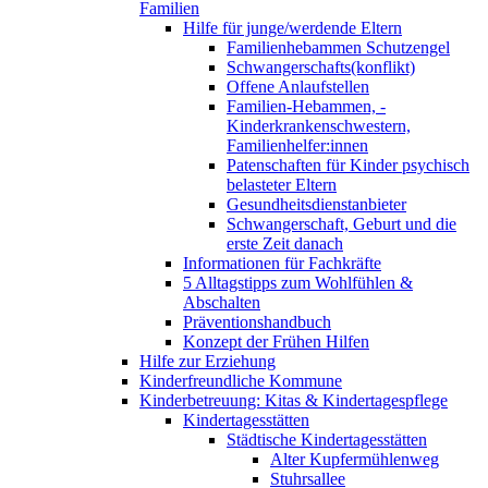
Familien
Hilfe für junge/werdende Eltern
Familienhebammen Schutzengel
Schwangerschafts(konflikt)
Offene Anlaufstellen
Familien-Hebammen, -
Kinderkrankenschwestern,
Familienhelfer:innen
Patenschaften für Kinder psychisch
belasteter Eltern
Gesundheitsdienstanbieter
Schwangerschaft, Geburt und die
erste Zeit danach
Informationen für Fachkräfte
5 Alltagstipps zum Wohlfühlen &
Abschalten
Präventionshandbuch
Konzept der Frühen Hilfen
Hilfe zur Erziehung
Kinderfreundliche Kommune
Kinderbetreuung: Kitas & Kindertagespflege
Kindertagesstätten
Städtische Kindertagesstätten
Alter Kupfermühlenweg
Stuhrsallee