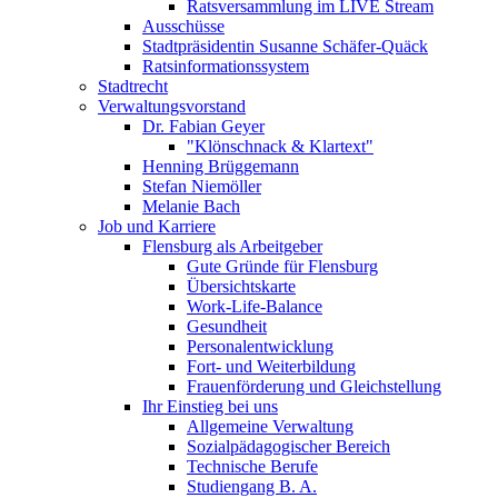
Ratsversammlung im LIVE Stream
Ausschüsse
Stadtpräsidentin Susanne Schäfer-Quäck
Ratsinformationssystem
Stadtrecht
Verwaltungsvorstand
Dr. Fabian Geyer
"Klönschnack & Klartext"
Henning Brüggemann
Stefan Niemöller
Melanie Bach
Job und Karriere
Flensburg als Arbeitgeber
Gute Gründe für Flensburg
Übersichtskarte
Work-Life-Balance
Gesundheit
Personalentwicklung
Fort- und Weiterbildung
Frauenförderung und Gleichstellung
Ihr Einstieg bei uns
Allgemeine Verwaltung
Sozialpädagogischer Bereich
Technische Berufe
Studiengang B. A.