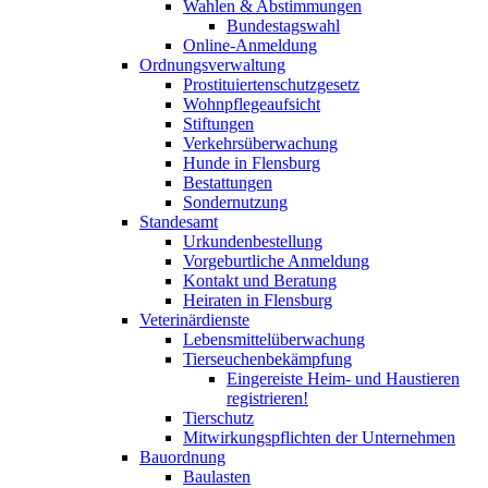
Wahlen & Abstimmungen
Bundestagswahl
Online-Anmeldung
Ordnungsverwaltung
Prostituiertenschutzgesetz
Wohnpflegeaufsicht
Stiftungen
Verkehrsüberwachung
Hunde in Flensburg
Bestattungen
Sondernutzung
Standesamt
Urkundenbestellung
Vorgeburtliche Anmeldung
Kontakt und Beratung
Heiraten in Flensburg
Veterinärdienste
Lebensmittelüberwachung
Tierseuchenbekämpfung
Eingereiste Heim- und Haustieren
registrieren!
Tierschutz
Mitwirkungspflichten der Unternehmen
Bauordnung
Baulasten