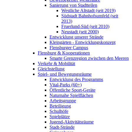
Sanierung von Stadtteilen
Westliche Altstadt (seit 2019)
Südstadt Bahnhofsumfeld (seit
2013)
Fruerlund-Süd (seit 2010)
Neustadt (seit 2000)
Entwicklung unserer Strände
Kleingärten - Entwicklungskonzept
Flensburger Campus
Flensburg & Kooperationen
Smarte Grenzregion zwischen den Meeren
Verkehr & Mobilität
Gleichstellung
Spiel- und Bewegungsräume
Entwicklung des Programms
Vital-Parks (60+)
Öffentliche Sport-Geräte
Naturnahe Spielflächen
Arbeitsgruppe
Beteiligung
Schulhöfe
Spielplätze
Jugend-Aktivitätsräume
Stadt-Strände