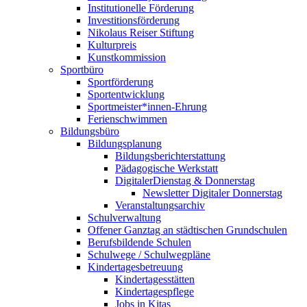
Institutionelle Förderung
Investitionsförderung
Nikolaus Reiser Stiftung
Kulturpreis
Kunstkommission
Sportbüro
Sportförderung
Sportentwicklung
Sportmeister*innen-Ehrung
Ferienschwimmen
Bildungsbüro
Bildungsplanung
Bildungsberichterstattung
Pädagogische Werkstatt
DigitalerDienstag & Donnerstag
Newsletter Digitaler Donnerstag
Veranstaltungsarchiv
Schulverwaltung
Offener Ganztag an städtischen Grundschulen
Berufsbildende Schulen
Schulwege / Schulwegpläne
Kindertagesbetreuung
Kindertagesstätten
Kindertagespflege
Jobs in Kitas