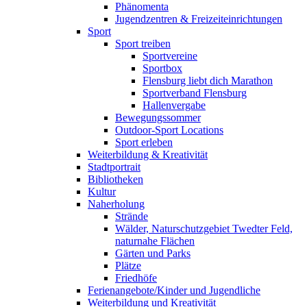
Phänomenta
Jugendzentren & Freizeiteinrichtungen
Sport
Sport treiben
Sportvereine
Sportbox
Flensburg liebt dich Marathon
Sportverband Flensburg
Hallenvergabe
Bewegungssommer
Outdoor-Sport Locations
Sport erleben
Weiterbildung & Kreativität
Stadtportrait
Bibliotheken
Kultur
Naherholung
Strände
Wälder, Naturschutzgebiet Twedter Feld,
naturnahe Flächen
Gärten und Parks
Plätze
Friedhöfe
Ferienangebote/Kinder und Jugendliche
Weiterbildung und Kreativität