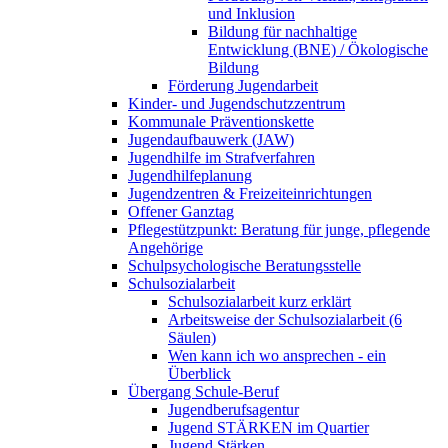
und Inklusion
Bildung für nachhaltige
Entwicklung (BNE) / Ökologische
Bildung
Förderung Jugendarbeit
Kinder- und Jugendschutzzentrum
Kommunale Präventionskette
Jugendaufbauwerk (JAW)
Jugendhilfe im Strafverfahren
Jugendhilfeplanung
Jugendzentren & Freizeiteinrichtungen
Offener Ganztag
Pflegestützpunkt: Beratung für junge, pflegende
Angehörige
Schulpsychologische Beratungsstelle
Schulsozialarbeit
Schulsozialarbeit kurz erklärt
Arbeitsweise der Schulsozialarbeit (6
Säulen)
Wen kann ich wo ansprechen - ein
Überblick
Übergang Schule-Beruf
Jugendberufsagentur
Jugend STÄRKEN im Quartier
Jugend Stärken