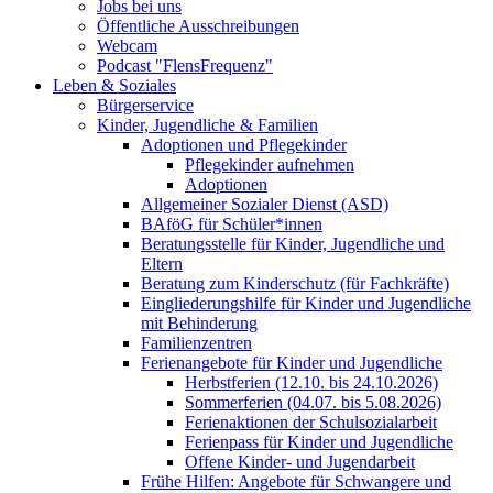
Jobs bei uns
Öffentliche Ausschreibungen
Webcam
Podcast "FlensFrequenz"
Leben & Soziales
Bürgerservice
Kinder, Jugendliche & Familien
Adoptionen und Pflegekinder
Pflegekinder aufnehmen
Adoptionen
Allgemeiner Sozialer Dienst (ASD)
BAföG für Schüler*innen
Beratungsstelle für Kinder, Jugendliche und
Eltern
Beratung zum Kinderschutz (für Fachkräfte)
Eingliederungshilfe für Kinder und Jugendliche
mit Behinderung
Familienzentren
Ferienangebote für Kinder und Jugendliche
Herbstferien (12.10. bis 24.10.2026)
Sommerferien (04.07. bis 5.08.2026)
Ferienaktionen der Schulsozialarbeit
Ferienpass für Kinder und Jugendliche
Offene Kinder- und Jugendarbeit
Frühe Hilfen: Angebote für Schwangere und