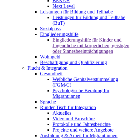
BERAB
Next Level
Leistungen für Bildung und Teilhabe
Leistungen für Bildung und Teilhabe
(BuT)
Sozialpass
Eingliederungshilfe
Eingliederungshilfe für Kinder und
Jugendliche mit körperlichen, geistigen
oder Sinnesbeeinträchtigungen
Wohngeld
Beschäftigung und Qualifizierung
Flucht & Integration
Gesundheit
Weibliche Genitalverstümmelung
(FGM/C)
Psychologische Beratung für
Migrant:innen
Sprache
Runder Tisch für Integration
Aktuelles
Video und Broschüre
Protokolle und Jahresberichte
Projekte und weitere Angebote
Ausbildung & Arbeit für Migrant:innen