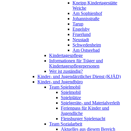
Kneipp Kindertagestätte
Weiche
Am Sophienhof
Johannisstraße
Tarup
Engelsby
Fruerlund
Neustadt
Schwedenheim
Am Ostseebad
Kindertagespflege
Informationen für Träger und
Kindertagespflegepersonen
Wer ist zuständig?
Kinder- und Jugendärztlicher Dienst (KJÄD)
Kinder- und Jugendbüro
Team Spielmobil
Spielmobil
Spielplätze
Spielgeräte- und Materialverleih
Ferienpass für Kinder und
Jugendliche
Flensburger Spielenacht
Team Sozialarbeit
Aktuelles aus diesem Bereich