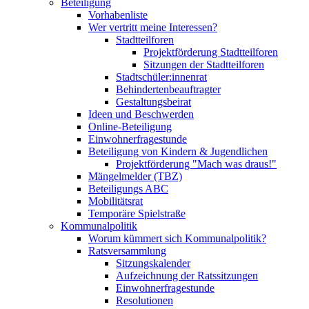
Beteiligung
Vorhabenliste
Wer vertritt meine Interessen?
Stadtteilforen
Projektförderung Stadtteilforen
Sitzungen der Stadtteilforen
Stadtschüler:innenrat
Behindertenbeauftragter
Gestaltungsbeirat
Ideen und Beschwerden
Online-Beteiligung
Einwohnerfragestunde
Beteiligung von Kindern & Jugendlichen
Projektförderung "Mach was draus!"
Mängelmelder (TBZ)
Beteiligungs ABC
Mobilitätsrat
Temporäre Spielstraße
Kommunalpolitik
Worum kümmert sich Kommunalpolitik?
Ratsversammlung
Sitzungskalender
Aufzeichnung der Ratssitzungen
Einwohnerfragestunde
Resolutionen