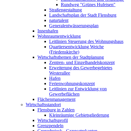
Rundweg "Grünes Hufeisen"
Straßengestaltung
Landschaftsplan der Stadt Flensburg
naturtalent
Generalentwässerungsplan
Innenhafen
Wohnraumentwicklung
Leitlinien Steuerung des Wohnungsbaus
Quartiersentwicklung Weiche
(Friedenskirche)
Wirtschaftsthemen der Stadtplanung
Zentren- und Einzelhandelskonzept
Erweiterung des Gewerbegebietes
Westerallee
Hafen
Ferienwohnungskonzept
Leitlinien zur Entwicklung von
Gewerbeflächen
Flächenmanagement
Wirtschaftsstandort
Flensburg in Zahlen
Kleinräumige Gebietsgliederung
Wirtschaftsprofil
Grenzpendeln
Grenzdreieck - Grænsetrekanten