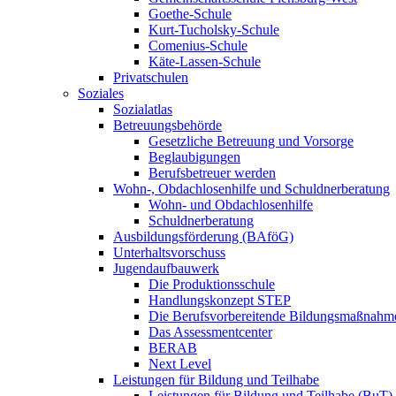
Goethe-Schule
Kurt-Tucholsky-Schule
Comenius-Schule
Käte-Lassen-Schule
Privatschulen
Soziales
Sozialatlas
Betreuungsbehörde
Gesetzliche Betreuung und Vorsorge
Beglaubigungen
Berufsbetreuer werden
Wohn-, Obdachlosenhilfe und Schuldnerberatung
Wohn- und Obdachlosenhilfe
Schuldnerberatung
Ausbildungsförderung (BAföG)
Unterhaltsvorschuss
Jugendaufbauwerk
Die Produktionsschule
Handlungskonzept STEP
Die Berufsvorbereitende Bildungsmaßnahm
Das Assessmentcenter
BERAB
Next Level
Leistungen für Bildung und Teilhabe
Leistungen für Bildung und Teilhabe (BuT)