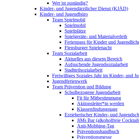
Wer ist zuständig?
Kinder- und Jugendärztlicher Dienst (KJÄD)
Kinder- und Jugendbüro
Team Spielmobil
Spielmobil
Spielplätze
Spielgeräte- und Materialverleih
Ferienpass für Kinder und Jugendlich
Flensburger Spielenacht
Team Sozialarbeit
Aktuelles aus diesem Bereich
Aufsuchende Jugendsozialarbeit
Stadtteilsozialarbeit
Freiwilliges Soziales Jahr im Kinder- und 
Jugendferienwerk
Team Prävention und Bildung
Schulbezogene Jugendarbeit
Fit für Mitbestimmung
Aktionsleiter*in werden
Klassenfindungstage
Erzieherischer Kinder- und Jugendsch
JiMs Bar (alkoholfreie Cocktail
Anti-Mobbing-Tag
Präventionshandbuch
Präventionsmesse