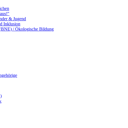
ichen
aus!"
inder & Jugend
nd Inklusion
 (BNE) / Ökologische Bildung
Angehörige
)
k