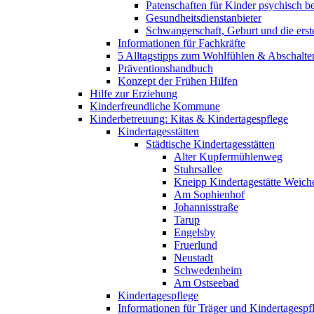
Patenschaften für Kinder psychisch bel
Gesundheitsdienstanbieter
Schwangerschaft, Geburt und die erst
Informationen für Fachkräfte
5 Alltagstipps zum Wohlfühlen & Abschalte
Präventionshandbuch
Konzept der Frühen Hilfen
Hilfe zur Erziehung
Kinderfreundliche Kommune
Kinderbetreuung: Kitas & Kindertagespflege
Kindertagesstätten
Städtische Kindertagesstätten
Alter Kupfermühlenweg
Stuhrsallee
Kneipp Kindertagestätte Weich
Am Sophienhof
Johannisstraße
Tarup
Engelsby
Fruerlund
Neustadt
Schwedenheim
Am Ostseebad
Kindertagespflege
Informationen für Träger und Kindertagespf