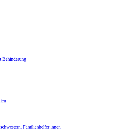
it Behinderung
lien
chwestern, Familienhelfer:innen