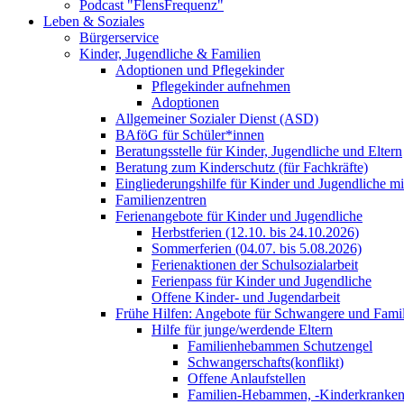
Podcast "FlensFrequenz"
Leben & Soziales
Bürgerservice
Kinder, Jugendliche & Familien
Adoptionen und Pflegekinder
Pflegekinder aufnehmen
Adoptionen
Allgemeiner Sozialer Dienst (ASD)
BAföG für Schüler*innen
Beratungsstelle für Kinder, Jugendliche und Eltern
Beratung zum Kinderschutz (für Fachkräfte)
Eingliederungshilfe für Kinder und Jugendliche m
Familienzentren
Ferienangebote für Kinder und Jugendliche
Herbstferien (12.10. bis 24.10.2026)
Sommerferien (04.07. bis 5.08.2026)
Ferienaktionen der Schulsozialarbeit
Ferienpass für Kinder und Jugendliche
Offene Kinder- und Jugendarbeit
Frühe Hilfen: Angebote für Schwangere und Fami
Hilfe für junge/werdende Eltern
Familienhebammen Schutzengel
Schwangerschafts(konflikt)
Offene Anlaufstellen
Familien-Hebammen, -Kinderkrankens