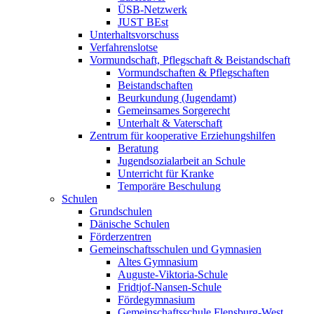
ÜSB-Netzwerk
JUST BEst
Unterhaltsvorschuss
Verfahrenslotse
Vormundschaft, Pflegschaft & Beistandschaft
Vormundschaften & Pflegschaften
Beistandschaften
Beurkundung (Jugendamt)
Gemeinsames Sorgerecht
Unterhalt & Vaterschaft
Zentrum für kooperative Erziehungshilfen
Beratung
Jugendsozialarbeit an Schule
Unterricht für Kranke
Temporäre Beschulung
Schulen
Grundschulen
Dänische Schulen
Förderzentren
Gemeinschaftsschulen und Gymnasien
Altes Gymnasium
Auguste-Viktoria-Schule
Fridtjof-Nansen-Schule
Fördegymnasium
Gemeinschaftsschule Flensburg-West