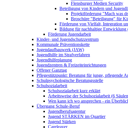
Flensburger Medien Security
Beteiligung von Kindern und Jugendl
Projektförderung "Mach was dr
Broschüre "Beteiligung" für K
Förderung von Vielfalt, Integration u
Bildung für nachhaltige Entwicklung
Förderung Jugendarbeit
Kinder- und Jugendschutzzentrum
Kommunale Präventionskette
Jugendaufbauwerk (JAW)
Jugendhilfe im Strafverfahren
Jugendhilfeplanung
Jugendzentren & Freizeiteinrichtungen
Offener Ganztag
Pflegestützpunkt: Beratung für junge, pflegende 
Schulpsychologische Beratungsstelle
Schulsozialarbeit
Schulsozialarbeit kurz erklärt
Arbeitsweise der Schulsozialarbeit (6 Säulen
Wen kann ich wo ansprechen - ein Überblic
Übergang Schule-Beruf
Jugendberufsagentur
Jugend STÄRKEN im Quartier
Jugend Stärken
Careleaver