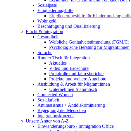
Sozialpass
Eingliederungshilfe
Eingliederungshilfe für Kinder und Jugendli
Wohngeld
Beschäftigung und Qualifizierung
Flucht & Integration
Gesundheit
Weibliche Genitalverstümmelung (FGM/C)
Psychologische Beratung für Migrant:innen
Sprache
Runder Tisch für Integration
Aktuelles
Video und Broschüre
Protokolle und Jahresberichte
Projekte und weitere Angebote
Ausbildung & Arbeit für Migrant:innen
Unternehmen-Stammtisch
Connected Women
Sozialarbeit
Antirassismus + Antidiskriminierung
Begegnung der Menschen
Integrationskonzept
Unsere Ämter von A-Z
Einwanderungsbüro / Immigration Office