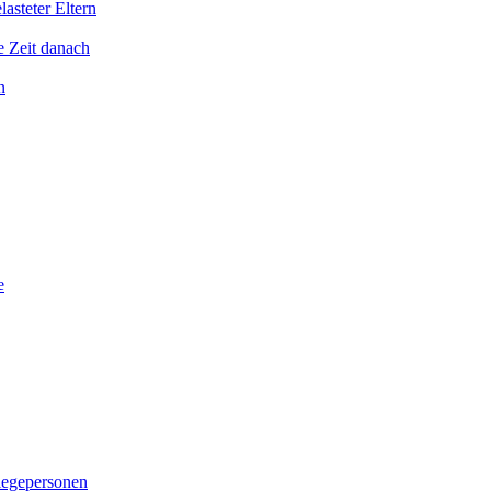
asteter Eltern
e Zeit danach
n
e
legepersonen