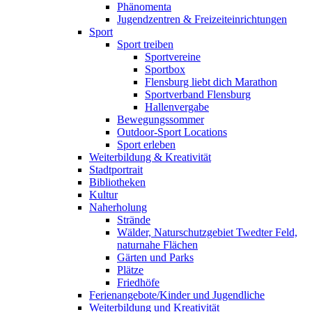
Phänomenta
Jugendzentren & Freizeiteinrichtungen
Sport
Sport treiben
Sportvereine
Sportbox
Flensburg liebt dich Marathon
Sportverband Flensburg
Hallenvergabe
Bewegungssommer
Outdoor-Sport Locations
Sport erleben
Weiterbildung & Kreativität
Stadtportrait
Bibliotheken
Kultur
Naherholung
Strände
Wälder, Naturschutzgebiet Twedter Feld,
naturnahe Flächen
Gärten und Parks
Plätze
Friedhöfe
Ferienangebote/Kinder und Jugendliche
Weiterbildung und Kreativität