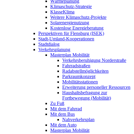
Wärmeplanung
Klimaschutz-Strategie
KlasseKlima
Weitere Klimaschutz-Projekte
Solarenergienutzung
Kostenlose Energieberatung
Perspektiven für Flensburg (ISEK)
Stadt-Umland-Kooperationen
Stadtdialog
Verkehrsplanung
Masterplan Mobilität
Verkehrsberuhigung Norderstraße
Fahrradstraßen
Radabstellmöglichkeiten
Parkraumkonzept
Mobilitätsstationen
Erweiterung personeller Ressourcen
Haushaltsbefragung zur
Fortbewegung (Mobilität)
Zu Fuß
Mit dem Fahrrad
Mit dem Bus
Nahverkehrsplan
Mit dem Auto
Masterplan Mobilität