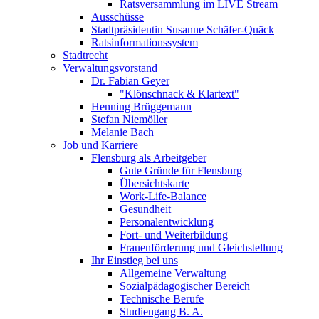
Ratsversammlung im LIVE Stream
Ausschüsse
Stadtpräsidentin Susanne Schäfer-Quäck
Ratsinformationssystem
Stadtrecht
Verwaltungsvorstand
Dr. Fabian Geyer
"Klönschnack & Klartext"
Henning Brüggemann
Stefan Niemöller
Melanie Bach
Job und Karriere
Flensburg als Arbeitgeber
Gute Gründe für Flensburg
Übersichtskarte
Work-Life-Balance
Gesundheit
Personalentwicklung
Fort- und Weiterbildung
Frauenförderung und Gleichstellung
Ihr Einstieg bei uns
Allgemeine Verwaltung
Sozialpädagogischer Bereich
Technische Berufe
Studiengang B. A.