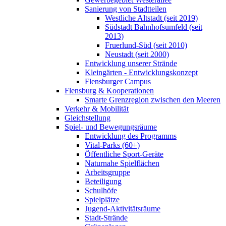
Sanierung von Stadtteilen
Westliche Altstadt (seit 2019)
Südstadt Bahnhofsumfeld (seit
2013)
Fruerlund-Süd (seit 2010)
Neustadt (seit 2000)
Entwicklung unserer Strände
Kleingärten - Entwicklungskonzept
Flensburger Campus
Flensburg & Kooperationen
Smarte Grenzregion zwischen den Meeren
Verkehr & Mobilität
Gleichstellung
Spiel- und Bewegungsräume
Entwicklung des Programms
Vital-Parks (60+)
Öffentliche Sport-Geräte
Naturnahe Spielflächen
Arbeitsgruppe
Beteiligung
Schulhöfe
Spielplätze
Jugend-Aktivitätsräume
Stadt-Strände