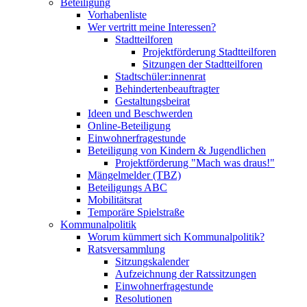
Beteiligung
Vorhabenliste
Wer vertritt meine Interessen?
Stadtteilforen
Projektförderung Stadtteilforen
Sitzungen der Stadtteilforen
Stadtschüler:innenrat
Behindertenbeauftragter
Gestaltungsbeirat
Ideen und Beschwerden
Online-Beteiligung
Einwohnerfragestunde
Beteiligung von Kindern & Jugendlichen
Projektförderung "Mach was draus!"
Mängelmelder (TBZ)
Beteiligungs ABC
Mobilitätsrat
Temporäre Spielstraße
Kommunalpolitik
Worum kümmert sich Kommunalpolitik?
Ratsversammlung
Sitzungskalender
Aufzeichnung der Ratssitzungen
Einwohnerfragestunde
Resolutionen