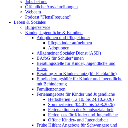
Jobs bei uns
Öffentliche Ausschreibungen
Webcam
Podcast "FlensFrequenz"
Leben & Soziales
Bürgerservice
Kinder, Jugendliche & Familien
Adoptionen und Pflegekinder
Pflegekinder aufnehmen
Adoptionen
Allgemeiner Sozialer Dienst (ASD)
BAföG für Schüler*innen
Beratungsstelle für Kinder, Jugendliche und
Eltern
Beratung zum Kinderschutz (für Fachkräfte)
Eingliederungshilfe für Kinder und Jugendliche
mit Behinderung
Familienzentren
Ferienangebote für Kinder und Jugendliche
Herbstferien (12.10. bis 24.10.2026)
Sommerferien (04.07. bis 5.08.2026)
Ferienaktionen der Schulsozialarbeit
Ferienpass für Kinder und Jugendliche
Offene Kinder- und Jugendarbeit
Frühe Hilfen: Angebote für Schwangere und