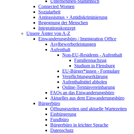
Unternehmen-Stammtisch
Connected Women
Sozialarbeit
Antirassismus + Antidiskriminierung
Begegnung der Menschen
Integrationskonzept
Unsere Ämter von A-Z
Einwanderungsbüro / Immigration Office
Asylbewerberleistungen
Aufenthalt
Non-EU-Residents - Aufenthalt
Familiennachzug
Studium in Flensburg
EU-Bürger*innen - Formulare
Verpflichtungserklärung
Aufenthaltstitel abholen
Online-Terminvereinbarung
FAQs an das Einwanderungsbüro
Aktuelles aus dem Einwanderungsbüro
Bürgerbüro
Öffnungszeiten und aktuelle Wartezeiten
Einbürgerung
Fundbüro
Bürgerbüro in leichter Sprache
Datenschutz