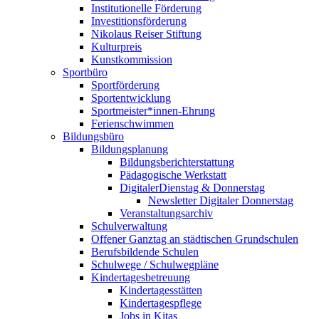
Institutionelle Förderung
Investitionsförderung
Nikolaus Reiser Stiftung
Kulturpreis
Kunstkommission
Sportbüro
Sportförderung
Sportentwicklung
Sportmeister*innen-Ehrung
Ferienschwimmen
Bildungsbüro
Bildungsplanung
Bildungsberichterstattung
Pädagogische Werkstatt
DigitalerDienstag & Donnerstag
Newsletter Digitaler Donnerstag
Veranstaltungsarchiv
Schulverwaltung
Offener Ganztag an städtischen Grundschulen
Berufsbildende Schulen
Schulwege / Schulwegpläne
Kindertagesbetreuung
Kindertagesstätten
Kindertagespflege
Jobs in Kitas