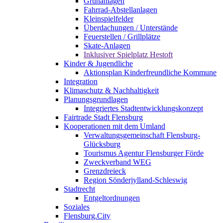
Grünanlagen
Fahrrad-Abstellanlagen
Kleinspielfelder
Überdachungen / Unterstände
Feuerstellen / Grillplätze
Skate-Anlagen
Inklusiver Spielplatz Hestoft
Kinder & Jugendliche
Aktionsplan Kinderfreundliche Kommune
Integration
Klimaschutz & Nachhaltigkeit
Planungsgrundlagen
Integriertes Stadtentwicklungskonzept
Fairtrade Stadt Flensburg
Kooperationen mit dem Umland
Verwaltungsgemeinschaft Flensburg-
Glücksburg
Tourismus Agentur Flensburger Förde
Zweckverband WEG
Grenzdreieck
Region Sönderjylland-Schleswig
Stadtrecht
Entgeltordnungen
Soziales
Flensburg.City