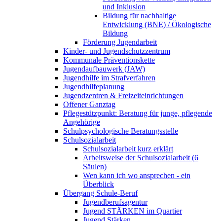
und Inklusion
Bildung für nachhaltige
Entwicklung (BNE) / Ökologische
Bildung
Förderung Jugendarbeit
Kinder- und Jugendschutzzentrum
Kommunale Präventionskette
Jugendaufbauwerk (JAW)
Jugendhilfe im Strafverfahren
Jugendhilfeplanung
Jugendzentren & Freizeiteinrichtungen
Offener Ganztag
Pflegestützpunkt: Beratung für junge, pflegende
Angehörige
Schulpsychologische Beratungsstelle
Schulsozialarbeit
Schulsozialarbeit kurz erklärt
Arbeitsweise der Schulsozialarbeit (6
Säulen)
Wen kann ich wo ansprechen - ein
Überblick
Übergang Schule-Beruf
Jugendberufsagentur
Jugend STÄRKEN im Quartier
Jugend Stärken