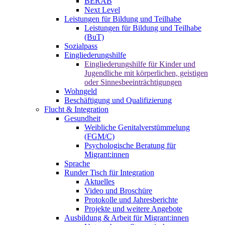
BERAB
Next Level
Leistungen für Bildung und Teilhabe
Leistungen für Bildung und Teilhabe
(BuT)
Sozialpass
Eingliederungshilfe
Eingliederungshilfe für Kinder und
Jugendliche mit körperlichen, geistigen
oder Sinnesbeeinträchtigungen
Wohngeld
Beschäftigung und Qualifizierung
Flucht & Integration
Gesundheit
Weibliche Genitalverstümmelung
(FGM/C)
Psychologische Beratung für
Migrant:innen
Sprache
Runder Tisch für Integration
Aktuelles
Video und Broschüre
Protokolle und Jahresberichte
Projekte und weitere Angebote
Ausbildung & Arbeit für Migrant:innen