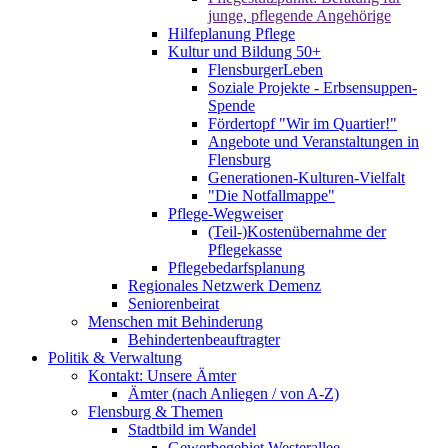
junge, pflegende Angehörige
Hilfeplanung Pflege
Kultur und Bildung 50+
FlensburgerLeben
Soziale Projekte - Erbsensuppen-
Spende
Fördertopf "Wir im Quartier!"
Angebote und Veranstaltungen in
Flensburg
Generationen-Kulturen-Vielfalt
"Die Notfallmappe"
Pflege-Wegweiser
(Teil-)Kostenübernahme der
Pflegekasse
Pflegebedarfsplanung
Regionales Netzwerk Demenz
Seniorenbeirat
Menschen mit Behinderung
Behindertenbeauftragter
Politik & Verwaltung
Kontakt: Unsere Ämter
Ämter (nach Anliegen / von A-Z)
Flensburg & Themen
Stadtbild im Wandel
Gewerbegebiet Westerallee