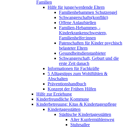
Familien
Hilfe für junge/werdende Eltern
Familienhebammen Schutzengel
Schwangerschafts(konflikt)
Offene Anlaufstellen
Familien-Hebammen, -
Kinderkrankenschwestern,
Familienhelfer:innen
Patenschaften für Kinder psychisch
belasteter Eltern
Gesundheitsdienstanbieter
Schwangerschaft, Geburt und die
erste Zeit danach
Informationen für Fachkräfte
5 Alltagstipps zum Wohlfühlen &
Abschalten
Präventionshandbuch
Konzept der Frühen Hilfen
Hilfe zur Erziehung
Kinderfreundliche Kommune
Kinderbetreuung: Kitas & Kindertagespflege
Kindertagesstätten
Städtische Kindertagesstätten
Alter Kupfermühlenweg
Stuhrsallee