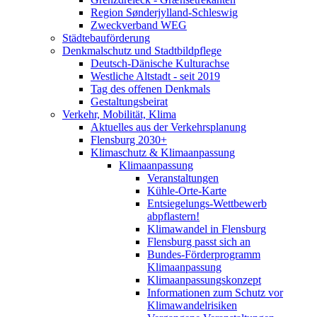
Region Sønderjylland-Schleswig
Zweckverband WEG
Städtebauförderung
Denkmalschutz und Stadtbildpflege
Deutsch-Dänische Kulturachse
Westliche Altstadt - seit 2019
Tag des offenen Denkmals
Gestaltungsbeirat
Verkehr, Mobilität, Klima
Aktuelles aus der Verkehrsplanung
Flensburg 2030+
Klimaschutz & Klimaanpassung
Klimaanpassung
Veranstaltungen
Kühle-Orte-Karte
Entsiegelungs-Wettbewerb
abpflastern!
Klimawandel in Flensburg
Flensburg passt sich an
Bundes-Förderprogramm
Klimaanpassung
Klimaanpassungskonzept
Informationen zum Schutz vor
Klimawandelrisiken