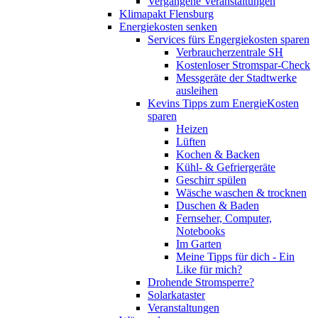
Vergangene Veranstaltungen
Klimapakt Flensburg
Energiekosten senken
Services fürs Engergiekosten sparen
Verbraucherzentrale SH
Kostenloser Stromspar-Check
Messgeräte der Stadtwerke
ausleihen
Kevins Tipps zum EnergieKosten
sparen
Heizen
Lüften
Kochen & Backen
Kühl- & Gefriergeräte
Geschirr spülen
Wäsche waschen & trocknen
Duschen & Baden
Fernseher, Computer,
Notebooks
Im Garten
Meine Tipps für dich - Ein
Like für mich?
Drohende Stromsperre?
Solarkataster
Veranstaltungen