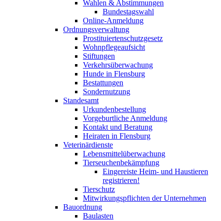
Wahlen & Abstimmungen
Bundestagswahl
Online-Anmeldung
Ordnungsverwaltung
Prostituiertenschutzgesetz
Wohnpflegeaufsicht
Stiftungen
Verkehrsüberwachung
Hunde in Flensburg
Bestattungen
Sondernutzung
Standesamt
Urkundenbestellung
Vorgeburtliche Anmeldung
Kontakt und Beratung
Heiraten in Flensburg
Veterinärdienste
Lebensmittelüberwachung
Tierseuchenbekämpfung
Eingereiste Heim- und Haustieren
registrieren!
Tierschutz
Mitwirkungspflichten der Unternehmen
Bauordnung
Baulasten