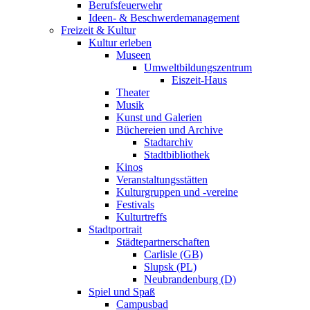
Berufsfeuerwehr
Ideen- & Beschwerdemanagement
Freizeit & Kultur
Kultur erleben
Museen
Umweltbildungszentrum
Eiszeit-Haus
Theater
Musik
Kunst und Galerien
Büchereien und Archive
Stadtarchiv
Stadtbibliothek
Kinos
Veranstaltungsstätten
Kulturgruppen und -vereine
Festivals
Kulturtreffs
Stadtportrait
Städtepartnerschaften
Carlisle (GB)
Slupsk (PL)
Neubrandenburg (D)
Spiel und Spaß
Campusbad