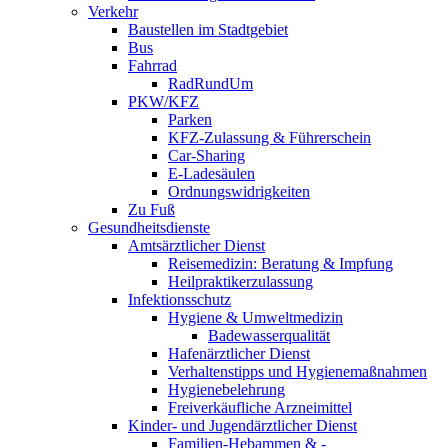
Verkehr
Baustellen im Stadtgebiet
Bus
Fahrrad
RadRundUm
PKW/KFZ
Parken
KFZ-Zulassung & Führerschein
Car-Sharing
E-Ladesäulen
Ordnungswidrigkeiten
Zu Fuß
Gesundheitsdienste
Amtsärztlicher Dienst
Reisemedizin: Beratung & Impfung
Heilpraktikerzulassung
Infektionsschutz
Hygiene & Umweltmedizin
Badewasserqualität
Hafenärztlicher Dienst
Verhaltenstipps und Hygienemaßnahmen
Hygienebelehrung
Freiverkäufliche Arzneimittel
Kinder- und Jugendärztlicher Dienst
Familien-Hebammen & -