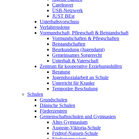
Careleaver
ÜSB-Netzwerk
JUST BEst
Unterhaltsvorschuss
Verfahrenslotse
Vormundschaft, Pflegschaft & Beistandschaft
Vormundschaften & Pflegschaften
Beistandschaften
Beurkundung (Jugendamt)
Gemeinsames Sorgerecht
Unterhalt & Vaterschaft
Zentrum für kooperative Erziehungshilfen
Beratung
Jugendsozialarbeit an Schule
Unterricht für Kranke
Temporäre Beschulung
Schulen
Grundschulen
Dänische Schulen
Förderzentren
Gemeinschaftsschulen und Gymnasien
Altes Gymnasium
Auguste-Viktoria-Schule
Fridtjof-Nansen-Schule
Fördegymnasium