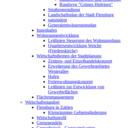
Rundweg "Grünes Hufeisen"
Straßengestaltung
Landschaftsplan der Stadt Flensburg
naturtalent
Generalentwässerungsplan
Innenhafen
Wohnraumentwicklung
Leitlinien Steuerung des Wohnungsbaus
Quartiersentwicklung Weiche
(Friedenskirche)
Wirtschaftsthemen der Stadtplanung
Zentren- und Einzelhandelskonzept
Erweiterung des Gewerbegebietes
Westerallee
Hafen
Ferienwohnungskonzept
Leitlinien zur Entwicklung von
Gewerbeflächen
Flächenmanagement
Wirtschaftsstandort
Flensburg in Zahlen
Kleinräumige Gebietsgliederung
Wirtschaftsprofil
Grenzpendeln
Grenzdreieck - Grænsetrekanten