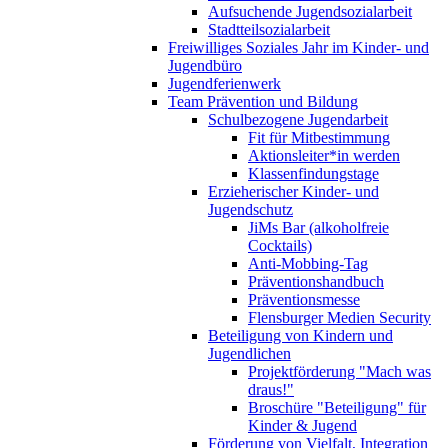
Aufsuchende Jugendsozialarbeit
Stadtteilsozialarbeit
Freiwilliges Soziales Jahr im Kinder- und
Jugendbüro
Jugendferienwerk
Team Prävention und Bildung
Schulbezogene Jugendarbeit
Fit für Mitbestimmung
Aktionsleiter*in werden
Klassenfindungstage
Erzieherischer Kinder- und
Jugendschutz
JiMs Bar (alkoholfreie
Cocktails)
Anti-Mobbing-Tag
Präventionshandbuch
Präventionsmesse
Flensburger Medien Security
Beteiligung von Kindern und
Jugendlichen
Projektförderung "Mach was
draus!"
Broschüre "Beteiligung" für
Kinder & Jugend
Förderung von Vielfalt, Integration