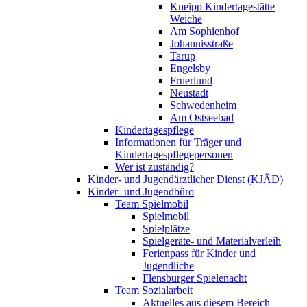
Kneipp Kindertagestätte
Weiche
Am Sophienhof
Johannisstraße
Tarup
Engelsby
Fruerlund
Neustadt
Schwedenheim
Am Ostseebad
Kindertagespflege
Informationen für Träger und
Kindertagespflegepersonen
Wer ist zuständig?
Kinder- und Jugendärztlicher Dienst (KJÄD)
Kinder- und Jugendbüro
Team Spielmobil
Spielmobil
Spielplätze
Spielgeräte- und Materialverleih
Ferienpass für Kinder und
Jugendliche
Flensburger Spielenacht
Team Sozialarbeit
Aktuelles aus diesem Bereich