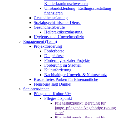
Kinderkrankenschwestern
Umstandskleidung | Erstlingsausstattung
finanzieren
Gesundheitsplanung
Sozialpsychiatrischer Dienst
Gesundheitsberufe
Heilpraktikerzulassung
Hygiene- und Umweltmedizin
Engagement (Team)
Projektförderung
Förderbörse
Dingebörse
Förderung sozialer Projekte
Förderung im Stadtteil
Kulturförderung
Nachhaltiger Umwelt- & Naturschutz
Kostenfreies Parken für Ehrenamtliche
Flensburg sagt Danke!
Senioren/-innen
Pflege und Kultur 50+
Pflegestützpunkt
Pflegestützpunkt: Beratung für
junge, pflegende Angehörige (young
carer)
Pflegestützpunkt: Beratung für