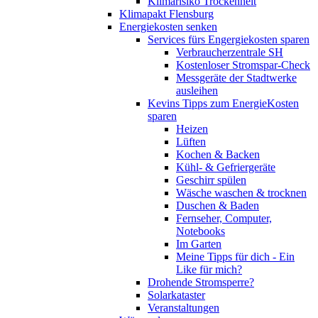
Klimarisiko Trockenheit
Klimapakt Flensburg
Energiekosten senken
Services fürs Engergiekosten sparen
Verbraucherzentrale SH
Kostenloser Stromspar-Check
Messgeräte der Stadtwerke
ausleihen
Kevins Tipps zum EnergieKosten
sparen
Heizen
Lüften
Kochen & Backen
Kühl- & Gefriergeräte
Geschirr spülen
Wäsche waschen & trocknen
Duschen & Baden
Fernseher, Computer,
Notebooks
Im Garten
Meine Tipps für dich - Ein
Like für mich?
Drohende Stromsperre?
Solarkataster
Veranstaltungen