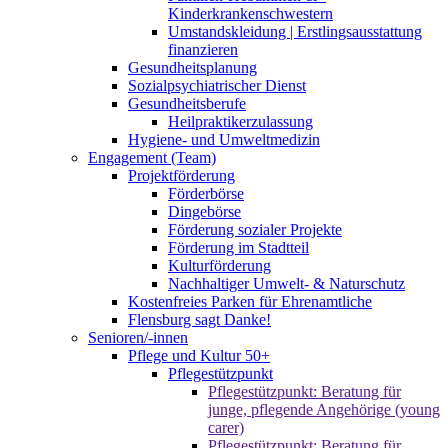
Kinderkrankenschwestern
Umstandskleidung | Erstlingsausstattung
finanzieren
Gesundheitsplanung
Sozialpsychiatrischer Dienst
Gesundheitsberufe
Heilpraktikerzulassung
Hygiene- und Umweltmedizin
Engagement (Team)
Projektförderung
Förderbörse
Dingebörse
Förderung sozialer Projekte
Förderung im Stadtteil
Kulturförderung
Nachhaltiger Umwelt- & Naturschutz
Kostenfreies Parken für Ehrenamtliche
Flensburg sagt Danke!
Senioren/-innen
Pflege und Kultur 50+
Pflegestützpunkt
Pflegestützpunkt: Beratung für
junge, pflegende Angehörige (young
carer)
Pflegestützpunkt: Beratung für