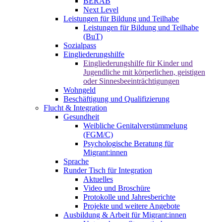
BERAB
Next Level
Leistungen für Bildung und Teilhabe
Leistungen für Bildung und Teilhabe
(BuT)
Sozialpass
Eingliederungshilfe
Eingliederungshilfe für Kinder und
Jugendliche mit körperlichen, geistigen
oder Sinnesbeeinträchtigungen
Wohngeld
Beschäftigung und Qualifizierung
Flucht & Integration
Gesundheit
Weibliche Genitalverstümmelung
(FGM/C)
Psychologische Beratung für
Migrant:innen
Sprache
Runder Tisch für Integration
Aktuelles
Video und Broschüre
Protokolle und Jahresberichte
Projekte und weitere Angebote
Ausbildung & Arbeit für Migrant:innen