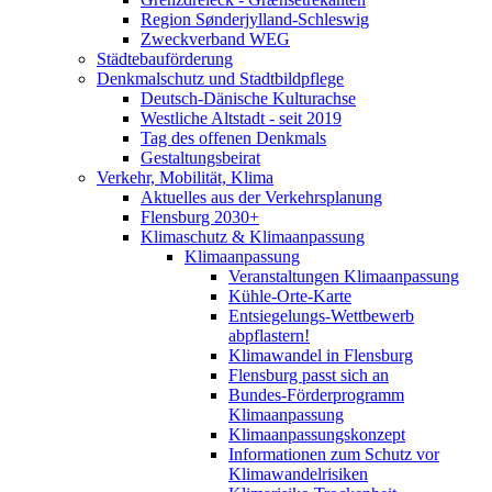
Region Sønderjylland-Schleswig
Zweckverband WEG
Städtebauförderung
Denkmalschutz und Stadtbildpflege
Deutsch-Dänische Kulturachse
Westliche Altstadt - seit 2019
Tag des offenen Denkmals
Gestaltungsbeirat
Verkehr, Mobilität, Klima
Aktuelles aus der Verkehrsplanung
Flensburg 2030+
Klimaschutz & Klimaanpassung
Klimaanpassung
Veranstaltungen Klimaanpassung
Kühle-Orte-Karte
Entsiegelungs-Wettbewerb
abpflastern!
Klimawandel in Flensburg
Flensburg passt sich an
Bundes-Förderprogramm
Klimaanpassung
Klimaanpassungskonzept
Informationen zum Schutz vor
Klimawandelrisiken