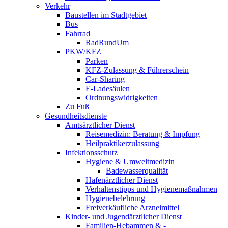
Verkehr
Baustellen im Stadtgebiet
Bus
Fahrrad
RadRundUm
PKW/KFZ
Parken
KFZ-Zulassung & Führerschein
Car-Sharing
E-Ladesäulen
Ordnungswidrigkeiten
Zu Fuß
Gesundheitsdienste
Amtsärztlicher Dienst
Reisemedizin: Beratung & Impfung
Heilpraktikerzulassung
Infektionsschutz
Hygiene & Umweltmedizin
Badewasserqualität
Hafenärztlicher Dienst
Verhaltenstipps und Hygienemaßnahmen
Hygienebelehrung
Freiverkäufliche Arzneimittel
Kinder- und Jugendärztlicher Dienst
Familien-Hebammen & -