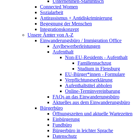
Unternehmen-Stammtisch
Connected Women
Sozialarbeit
Antirassismus + Antidiskriminierung
Begegnung der Menschen
Integrationskonzept
Unsere Ämter von A-Z
Einwanderungsbüro / Immigration Office
Asylbewerberleistungen
Aufenthalt
Non-EU-Residents - Aufenthalt
Familiennachzug
Studium in Flensburg
EU-Bürger*innen - Formulare
Verpflichtungserklärung
Aufenthaltstitel abholen
Online-Terminvereinbarung
FAQs an das Einwanderungsbüro
Aktuelles aus dem Einwanderungsbüro
Bürgerbüro
Öffnungszeiten und aktuelle Wartezeiten
Einbürgerung
Fundbüro
Bürgerbüro in leichter Sprache
Datenschutz