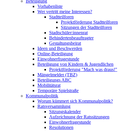
Beteiligung
Vorhabenliste
Wer vertritt meine Interessen?
Stadtteilforen
Projektförderung Stadtteilforen
Sitzungen der Stadtteilforen
Stadtschüler:innenrat
Behindertenbeauftragter
Gestaltungsbeirat
Ideen und Beschwerden
Online-Beteiligung
Einwohnerfragestunde
Beteiligung von Kindern & Jugendlichen
Projektförderung "Mach was draus!"
Mängelmelder (TBZ)
Beteiligungs ABC
Mobilitätsrat
Temporäre Spielstraße
Kommunalpolitik
Worum kümmert sich Kommunalpolitik?
Ratsversammlung
Sitzungskalender
Aufzeichnung der Ratssitzungen
Einwohnerfragestunde
Resolutionen