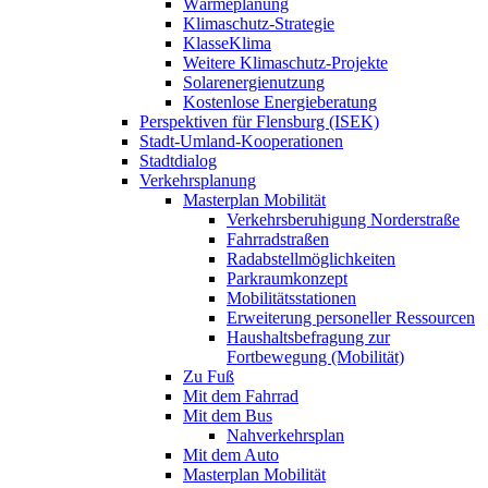
Wärmeplanung
Klimaschutz-Strategie
KlasseKlima
Weitere Klimaschutz-Projekte
Solarenergienutzung
Kostenlose Energieberatung
Perspektiven für Flensburg (ISEK)
Stadt-Umland-Kooperationen
Stadtdialog
Verkehrsplanung
Masterplan Mobilität
Verkehrsberuhigung Norderstraße
Fahrradstraßen
Radabstellmöglichkeiten
Parkraumkonzept
Mobilitätsstationen
Erweiterung personeller Ressourcen
Haushaltsbefragung zur
Fortbewegung (Mobilität)
Zu Fuß
Mit dem Fahrrad
Mit dem Bus
Nahverkehrsplan
Mit dem Auto
Masterplan Mobilität