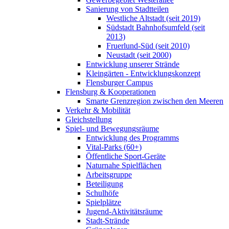
Sanierung von Stadtteilen
Westliche Altstadt (seit 2019)
Südstadt Bahnhofsumfeld (seit
2013)
Fruerlund-Süd (seit 2010)
Neustadt (seit 2000)
Entwicklung unserer Strände
Kleingärten - Entwicklungskonzept
Flensburger Campus
Flensburg & Kooperationen
Smarte Grenzregion zwischen den Meeren
Verkehr & Mobilität
Gleichstellung
Spiel- und Bewegungsräume
Entwicklung des Programms
Vital-Parks (60+)
Öffentliche Sport-Geräte
Naturnahe Spielflächen
Arbeitsgruppe
Beteiligung
Schulhöfe
Spielplätze
Jugend-Aktivitätsräume
Stadt-Strände