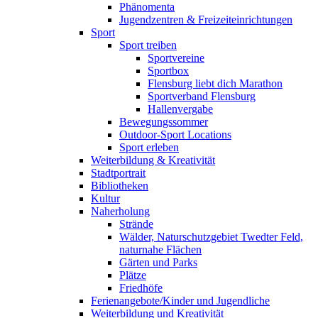
Phänomenta
Jugendzentren & Freizeiteinrichtungen
Sport
Sport treiben
Sportvereine
Sportbox
Flensburg liebt dich Marathon
Sportverband Flensburg
Hallenvergabe
Bewegungssommer
Outdoor-Sport Locations
Sport erleben
Weiterbildung & Kreativität
Stadtportrait
Bibliotheken
Kultur
Naherholung
Strände
Wälder, Naturschutzgebiet Twedter Feld,
naturnahe Flächen
Gärten und Parks
Plätze
Friedhöfe
Ferienangebote/Kinder und Jugendliche
Weiterbildung und Kreativität