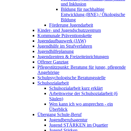
und Inklusion
Bildung für nachhaltige
Entwicklung (BNE) / Ökologische
Bildung
Förderung Jugendarbeit
Kinder- und Jugendschutzzentrum
Kommunale Präventionskette
Jugendaufbauwerk (JAW)
Jugendhilfe im Strafverfahren
Jugendhilfeplanung
Jugendzentren & Freizeiteinrichtungen
Offener Ganztag
Pflegestützpunkt: Beratung für junge, pflegende
Angehörige
Schulpsychologische Beratungsstelle
Schulsozialarbeit
Schulsozialarbeit kurz erklärt
Arbeitsweise der Schulsozialarbeit (6
Säulen)
Wen kann ich wo ansprechen - ein
Überblick
Übergang Schule-Beruf
Jugendberufsagentur
Jugend STÄRKEN im Quartier
Jugend Stärken