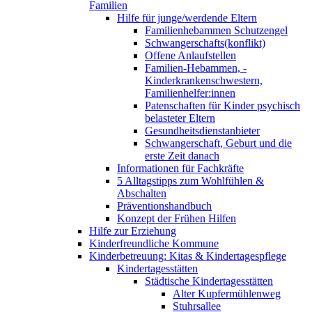
Familien
Hilfe für junge/werdende Eltern
Familienhebammen Schutzengel
Schwangerschafts(konflikt)
Offene Anlaufstellen
Familien-Hebammen, -
Kinderkrankenschwestern,
Familienhelfer:innen
Patenschaften für Kinder psychisch
belasteter Eltern
Gesundheitsdienstanbieter
Schwangerschaft, Geburt und die
erste Zeit danach
Informationen für Fachkräfte
5 Alltagstipps zum Wohlfühlen &
Abschalten
Präventionshandbuch
Konzept der Frühen Hilfen
Hilfe zur Erziehung
Kinderfreundliche Kommune
Kinderbetreuung: Kitas & Kindertagespflege
Kindertagesstätten
Städtische Kindertagesstätten
Alter Kupfermühlenweg
Stuhrsallee