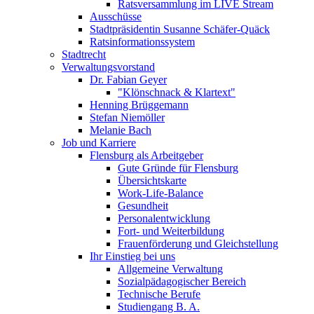
Ratsversammlung im LIVE Stream
Ausschüsse
Stadtpräsidentin Susanne Schäfer-Quäck
Ratsinformationssystem
Stadtrecht
Verwaltungsvorstand
Dr. Fabian Geyer
"Klönschnack & Klartext"
Henning Brüggemann
Stefan Niemöller
Melanie Bach
Job und Karriere
Flensburg als Arbeitgeber
Gute Gründe für Flensburg
Übersichtskarte
Work-Life-Balance
Gesundheit
Personalentwicklung
Fort- und Weiterbildung
Frauenförderung und Gleichstellung
Ihr Einstieg bei uns
Allgemeine Verwaltung
Sozialpädagogischer Bereich
Technische Berufe
Studiengang B. A.