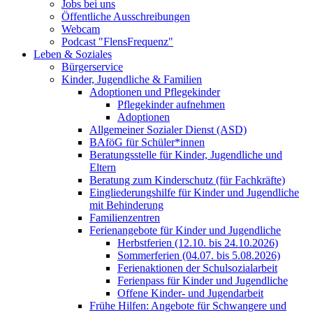
Jobs bei uns
Öffentliche Ausschreibungen
Webcam
Podcast "FlensFrequenz"
Leben & Soziales
Bürgerservice
Kinder, Jugendliche & Familien
Adoptionen und Pflegekinder
Pflegekinder aufnehmen
Adoptionen
Allgemeiner Sozialer Dienst (ASD)
BAföG für Schüler*innen
Beratungsstelle für Kinder, Jugendliche und
Eltern
Beratung zum Kinderschutz (für Fachkräfte)
Eingliederungshilfe für Kinder und Jugendliche
mit Behinderung
Familienzentren
Ferienangebote für Kinder und Jugendliche
Herbstferien (12.10. bis 24.10.2026)
Sommerferien (04.07. bis 5.08.2026)
Ferienaktionen der Schulsozialarbeit
Ferienpass für Kinder und Jugendliche
Offene Kinder- und Jugendarbeit
Frühe Hilfen: Angebote für Schwangere und