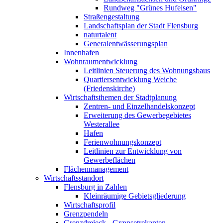
Rundweg "Grünes Hufeisen"
Straßengestaltung
Landschaftsplan der Stadt Flensburg
naturtalent
Generalentwässerungsplan
Innenhafen
Wohnraumentwicklung
Leitlinien Steuerung des Wohnungsbaus
Quartiersentwicklung Weiche
(Friedenskirche)
Wirtschaftsthemen der Stadtplanung
Zentren- und Einzelhandelskonzept
Erweiterung des Gewerbegebietes
Westerallee
Hafen
Ferienwohnungskonzept
Leitlinien zur Entwicklung von
Gewerbeflächen
Flächenmanagement
Wirtschaftsstandort
Flensburg in Zahlen
Kleinräumige Gebietsgliederung
Wirtschaftsprofil
Grenzpendeln
Grenzdreieck - Grænsetrekanten