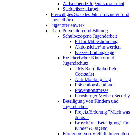
Aufsuchende Jugendsozialarbeit
Stadtteilsozialarbeit
Freiwilliges Soziales Jahr im Kinder- und
Jugendbüro
Jugendferienwerk
Team Prävention und Bildung
Schulbezogene Jugendarbeit
Fit für Mitbestimmung
Aktionsleiter*in werden
Klassenfindungstage
Erzieherischer Kinder- und
Jugendschutz
JiMs Bar (alkoholfreie
Cocktails)
Anti-Mobbing-Tag
Präventionshandbuch
Präventionsmesse
Flensburger Medien Security
Beteiligung von Kindern und
Jugendlichen
Projektförderung "Mach was
draus!"
Broschüre "Beteiligung" für
Kinder & Jugend
Förderung von Vielfalt, Integration