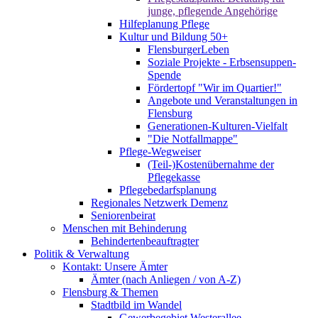
junge, pflegende Angehörige
Hilfeplanung Pflege
Kultur und Bildung 50+
FlensburgerLeben
Soziale Projekte - Erbsensuppen-
Spende
Fördertopf "Wir im Quartier!"
Angebote und Veranstaltungen in
Flensburg
Generationen-Kulturen-Vielfalt
"Die Notfallmappe"
Pflege-Wegweiser
(Teil-)Kostenübernahme der
Pflegekasse
Pflegebedarfsplanung
Regionales Netzwerk Demenz
Seniorenbeirat
Menschen mit Behinderung
Behindertenbeauftragter
Politik & Verwaltung
Kontakt: Unsere Ämter
Ämter (nach Anliegen / von A-Z)
Flensburg & Themen
Stadtbild im Wandel
Gewerbegebiet Westerallee