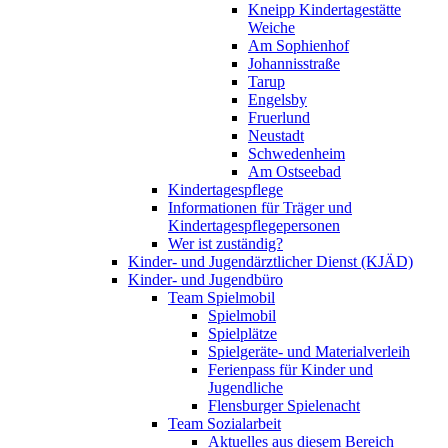
Kneipp Kindertagestätte
Weiche
Am Sophienhof
Johannisstraße
Tarup
Engelsby
Fruerlund
Neustadt
Schwedenheim
Am Ostseebad
Kindertagespflege
Informationen für Träger und
Kindertagespflegepersonen
Wer ist zuständig?
Kinder- und Jugendärztlicher Dienst (KJÄD)
Kinder- und Jugendbüro
Team Spielmobil
Spielmobil
Spielplätze
Spielgeräte- und Materialverleih
Ferienpass für Kinder und
Jugendliche
Flensburger Spielenacht
Team Sozialarbeit
Aktuelles aus diesem Bereich