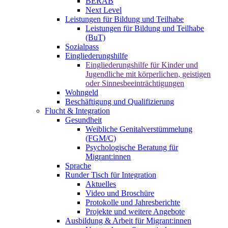
BERAB
Next Level
Leistungen für Bildung und Teilhabe
Leistungen für Bildung und Teilhabe
(BuT)
Sozialpass
Eingliederungshilfe
Eingliederungshilfe für Kinder und
Jugendliche mit körperlichen, geistigen
oder Sinnesbeeinträchtigungen
Wohngeld
Beschäftigung und Qualifizierung
Flucht & Integration
Gesundheit
Weibliche Genitalverstümmelung
(FGM/C)
Psychologische Beratung für
Migrant:innen
Sprache
Runder Tisch für Integration
Aktuelles
Video und Broschüre
Protokolle und Jahresberichte
Projekte und weitere Angebote
Ausbildung & Arbeit für Migrant:innen