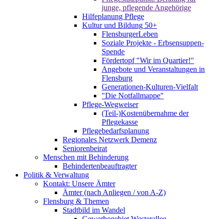
junge, pflegende Angehörige
Hilfeplanung Pflege
Kultur und Bildung 50+
FlensburgerLeben
Soziale Projekte - Erbsensuppen-
Spende
Fördertopf "Wir im Quartier!"
Angebote und Veranstaltungen in
Flensburg
Generationen-Kulturen-Vielfalt
"Die Notfallmappe"
Pflege-Wegweiser
(Teil-)Kostenübernahme der
Pflegekasse
Pflegebedarfsplanung
Regionales Netzwerk Demenz
Seniorenbeirat
Menschen mit Behinderung
Behindertenbeauftragter
Politik & Verwaltung
Kontakt: Unsere Ämter
Ämter (nach Anliegen / von A-Z)
Flensburg & Themen
Stadtbild im Wandel
Gewerbegebiet Westerallee