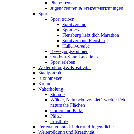
Phänomenta
Jugendzentren & Freizeiteinrichtungen
Sport
Sport treiben
Sportvereine
Sportbox
Flensburg liebt dich Marathon
Sportverband Flensburg
Hallenvergabe
Bewegungssommer
Outdoor-Sport Locations
Sport erleben
Weiterbildung & Kreativität
Stadtportrait
Bibliotheken
Kultur
Naherholung
Strände
Wälder, Naturschutzgebiet Twedter Feld,
naturnahe Flächen
Gärten und Parks
Plätze
Friedhöfe
Ferienangebote/Kinder und Jugendliche
Weiterbildung und Kreativität