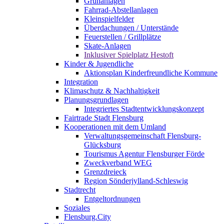
Grünanlagen
Fahrrad-Abstellanlagen
Kleinspielfelder
Überdachungen / Unterstände
Feuerstellen / Grillplätze
Skate-Anlagen
Inklusiver Spielplatz Hestoft
Kinder & Jugendliche
Aktionsplan Kinderfreundliche Kommune
Integration
Klimaschutz & Nachhaltigkeit
Planungsgrundlagen
Integriertes Stadtentwicklungskonzept
Fairtrade Stadt Flensburg
Kooperationen mit dem Umland
Verwaltungsgemeinschaft Flensburg-
Glücksburg
Tourismus Agentur Flensburger Förde
Zweckverband WEG
Grenzdreieck
Region Sönderjylland-Schleswig
Stadtrecht
Entgeltordnungen
Soziales
Flensburg.City