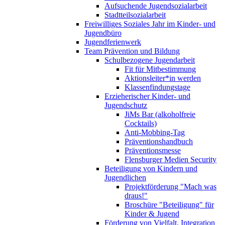
Aufsuchende Jugendsozialarbeit
Stadtteilsozialarbeit
Freiwilliges Soziales Jahr im Kinder- und
Jugendbüro
Jugendferienwerk
Team Prävention und Bildung
Schulbezogene Jugendarbeit
Fit für Mitbestimmung
Aktionsleiter*in werden
Klassenfindungstage
Erzieherischer Kinder- und
Jugendschutz
JiMs Bar (alkoholfreie
Cocktails)
Anti-Mobbing-Tag
Präventionshandbuch
Präventionsmesse
Flensburger Medien Security
Beteiligung von Kindern und
Jugendlichen
Projektförderung "Mach was
draus!"
Broschüre "Beteiligung" für
Kinder & Jugend
Förderung von Vielfalt, Integration