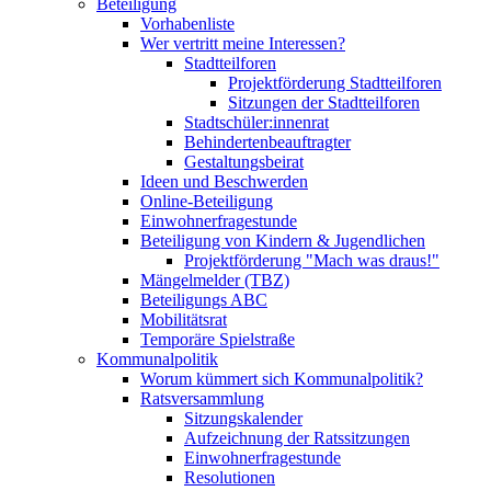
Beteiligung
Vorhabenliste
Wer vertritt meine Interessen?
Stadtteilforen
Projektförderung Stadtteilforen
Sitzungen der Stadtteilforen
Stadtschüler:innenrat
Behindertenbeauftragter
Gestaltungsbeirat
Ideen und Beschwerden
Online-Beteiligung
Einwohnerfragestunde
Beteiligung von Kindern & Jugendlichen
Projektförderung "Mach was draus!"
Mängelmelder (TBZ)
Beteiligungs ABC
Mobilitätsrat
Temporäre Spielstraße
Kommunalpolitik
Worum kümmert sich Kommunalpolitik?
Ratsversammlung
Sitzungskalender
Aufzeichnung der Ratssitzungen
Einwohnerfragestunde
Resolutionen