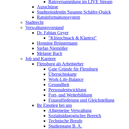
Ratsversammlung im LIVE Stream
Ausschüsse
Stadtpräsidentin Susanne Schäfer-Quäck
Ratsinformationssystem
Stadtrecht
Verwaltungsvorstand
Dr. Fabian Geyer
"Klönschnack & Klartext"
Henning Brüggemann
Stefan Niemöller
Melanie Bach
Job und Karriere
Flensburg als Arbeitgeber
Gute Gründe für Flensburg
Übersichtskarte
Work-Life-Balance
Gesundheit
Personalentwicklung
Fort- und Weiterbildung
Frauenförderung und Gleichstellung
Ihr Einstieg bei uns
Allgemeine Verwaltung
Sozialpädagogischer Bereich
Technische Berufe
Studiengang B. A.