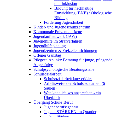
und Inklusion
Bildung für nachhaltige
Entwicklung (BNE) / Ökologische
Bildung
Förderung Jugendarbeit
Kinder- und Jugendschutzzentrum
Kommunale Präventionskette
Jugendaufbauwerk (JAW)
Jugendhilfe im Strafverfahren
Jugendhilfeplanung
Jugendzentren & Freizeiteinrichtungen
Offener Ganztag
Pflegestützpunkt: Beratung für junge, pflegende
Angehörige
Schulpsychologische Beratungsstelle
Schulsozialarbeit
Schulsozialarbeit kurz erklärt
Arbeitsweise der Schulsozialarbeit (6
Säulen)
Wen kann ich wo ansprechen - ein
Überblick
Übergang Schule-Beruf
Jugendberufsagentur
Jugend STÄRKEN im Quartier
Jugend Stärken