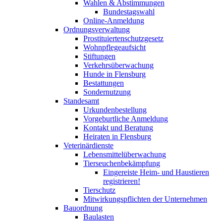
Wahlen & Abstimmungen
Bundestagswahl
Online-Anmeldung
Ordnungsverwaltung
Prostituiertenschutzgesetz
Wohnpflegeaufsicht
Stiftungen
Verkehrsüberwachung
Hunde in Flensburg
Bestattungen
Sondernutzung
Standesamt
Urkundenbestellung
Vorgeburtliche Anmeldung
Kontakt und Beratung
Heiraten in Flensburg
Veterinärdienste
Lebensmittelüberwachung
Tierseuchenbekämpfung
Eingereiste Heim- und Haustieren
registrieren!
Tierschutz
Mitwirkungspflichten der Unternehmen
Bauordnung
Baulasten