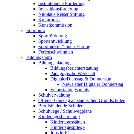
Institutionelle Förderung
Investitionsförderung
Nikolaus Reiser Stiftung
Kulturpreis
Kunstkommission
Sportbüro
Sportförderung
Sportentwicklung
Sportmeister*innen-Ehrung
Ferienschwimmen
Bildungsbüro
Bildungsplanung
Bildungsberichterstattung
Pädagogische Werkstatt
DigitalerDienstag & Donnerstag
Newsletter Digitaler Donnerstag
Veranstaltungsarchiv
Schulverwaltung
Offener Ganztag an städtischen Grundschulen
Berufsbildende Schulen
Schulwege / Schulwegpläne
Kindertagesbetreuung
Kindertagesstätten
Kindertagespflege
Jobs in Kitas