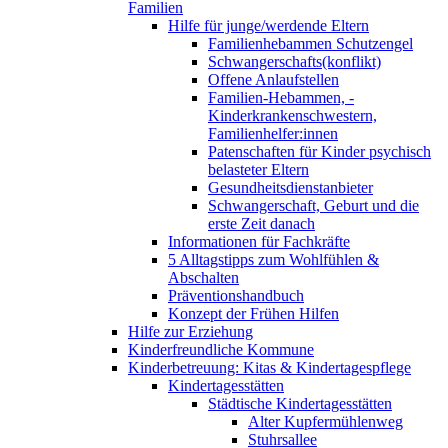
Familien
Hilfe für junge/werdende Eltern
Familienhebammen Schutzengel
Schwangerschafts(konflikt)
Offene Anlaufstellen
Familien-Hebammen, -
Kinderkrankenschwestern,
Familienhelfer:innen
Patenschaften für Kinder psychisch
belasteter Eltern
Gesundheitsdienstanbieter
Schwangerschaft, Geburt und die
erste Zeit danach
Informationen für Fachkräfte
5 Alltagstipps zum Wohlfühlen &
Abschalten
Präventionshandbuch
Konzept der Frühen Hilfen
Hilfe zur Erziehung
Kinderfreundliche Kommune
Kinderbetreuung: Kitas & Kindertagespflege
Kindertagesstätten
Städtische Kindertagesstätten
Alter Kupfermühlenweg
Stuhrsallee