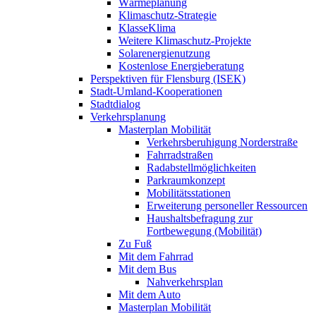
Wärmeplanung
Klimaschutz-Strategie
KlasseKlima
Weitere Klimaschutz-Projekte
Solarenergienutzung
Kostenlose Energieberatung
Perspektiven für Flensburg (ISEK)
Stadt-Umland-Kooperationen
Stadtdialog
Verkehrsplanung
Masterplan Mobilität
Verkehrsberuhigung Norderstraße
Fahrradstraßen
Radabstellmöglichkeiten
Parkraumkonzept
Mobilitätsstationen
Erweiterung personeller Ressourcen
Haushaltsbefragung zur
Fortbewegung (Mobilität)
Zu Fuß
Mit dem Fahrrad
Mit dem Bus
Nahverkehrsplan
Mit dem Auto
Masterplan Mobilität