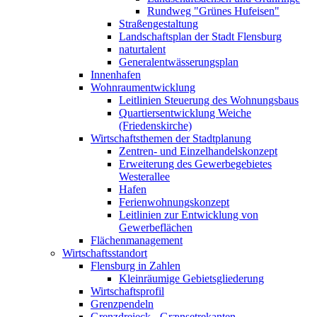
Rundweg "Grünes Hufeisen"
Straßengestaltung
Landschaftsplan der Stadt Flensburg
naturtalent
Generalentwässerungsplan
Innenhafen
Wohnraumentwicklung
Leitlinien Steuerung des Wohnungsbaus
Quartiersentwicklung Weiche
(Friedenskirche)
Wirtschaftsthemen der Stadtplanung
Zentren- und Einzelhandelskonzept
Erweiterung des Gewerbegebietes
Westerallee
Hafen
Ferienwohnungskonzept
Leitlinien zur Entwicklung von
Gewerbeflächen
Flächenmanagement
Wirtschaftsstandort
Flensburg in Zahlen
Kleinräumige Gebietsgliederung
Wirtschaftsprofil
Grenzpendeln
Grenzdreieck - Grænsetrekanten