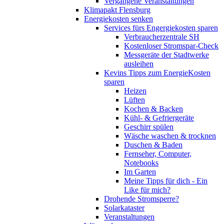
Vergangene Veranstaltungen
Klimapakt Flensburg
Energiekosten senken
Services fürs Engergiekosten sparen
Verbraucherzentrale SH
Kostenloser Stromspar-Check
Messgeräte der Stadtwerke
ausleihen
Kevins Tipps zum EnergieKosten
sparen
Heizen
Lüften
Kochen & Backen
Kühl- & Gefriergeräte
Geschirr spülen
Wäsche waschen & trocknen
Duschen & Baden
Fernseher, Computer,
Notebooks
Im Garten
Meine Tipps für dich - Ein
Like für mich?
Drohende Stromsperre?
Solarkataster
Veranstaltungen