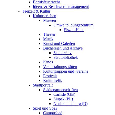
Berufsfeuerwehr
Ideen- & Beschwerdemanagement
Freizeit & Kultur
Kultur erleben
Museen
Umweltbildungszentrum
Eiszeit-Haus
Theater
Musik
Kunst und Galerien
Büchereien und Archive
Stadtarchiv
Stadtbibliothek
Kinos
Veranstaltungsstätten
Kulturgruppen und -vereine
Festivals
Kulturtreffs
Stadtportrait
Städtepartnerschaften
Carlisle (GB)
Slupsk (PL)
Neubrandenburg (D)
Spiel und Spaß
Campusbad