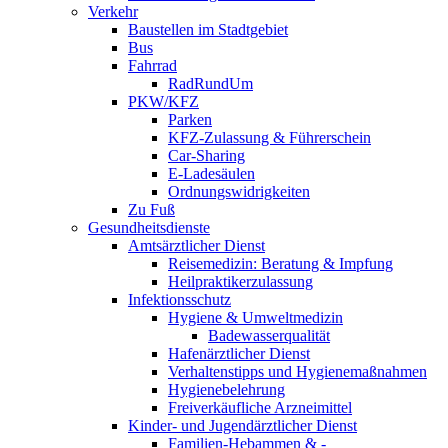
Verkehr
Baustellen im Stadtgebiet
Bus
Fahrrad
RadRundUm
PKW/KFZ
Parken
KFZ-Zulassung & Führerschein
Car-Sharing
E-Ladesäulen
Ordnungswidrigkeiten
Zu Fuß
Gesundheitsdienste
Amtsärztlicher Dienst
Reisemedizin: Beratung & Impfung
Heilpraktikerzulassung
Infektionsschutz
Hygiene & Umweltmedizin
Badewasserqualität
Hafenärztlicher Dienst
Verhaltenstipps und Hygienemaßnahmen
Hygienebelehrung
Freiverkäufliche Arzneimittel
Kinder- und Jugendärztlicher Dienst
Familien-Hebammen & -