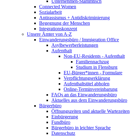
Unternehmen-Stammtisch
Connected Women
Sozialarbeit
Antirassismus + Antidiskriminierung
Begegnung der Menschen
Integrationskonzept
Unsere Ämter von A-Z
Einwanderungsbüro / Immigration Office
Asylbewerberleistungen
Aufenthalt
Non-EU-Residents - Aufenthalt
Familiennachzug
Studium in Flensburg
EU-Bürger*innen - Formulare
Verpflichtungserklärung
Aufenthaltstitel abholen
Online-Terminvereinbarung
FAQs an das Einwanderungsbüro
Aktuelles aus dem Einwanderungsbüro
Bürgerbüro
Öffnungszeiten und aktuelle Wartezeiten
Einbürgerung
Fundbüro
Bürgerbüro in leichter Sprache
Datenschutz