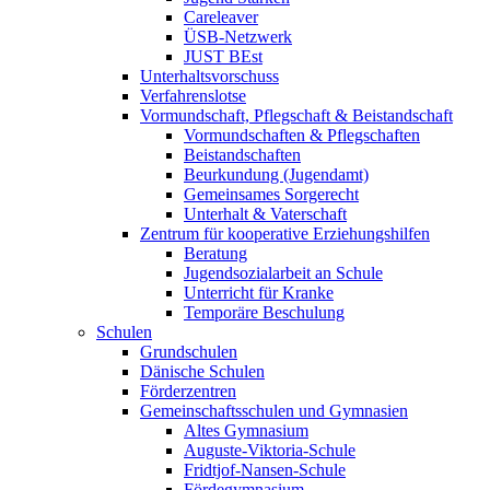
Careleaver
ÜSB-Netzwerk
JUST BEst
Unterhaltsvorschuss
Verfahrenslotse
Vormundschaft, Pflegschaft & Beistandschaft
Vormundschaften & Pflegschaften
Beistandschaften
Beurkundung (Jugendamt)
Gemeinsames Sorgerecht
Unterhalt & Vaterschaft
Zentrum für kooperative Erziehungshilfen
Beratung
Jugendsozialarbeit an Schule
Unterricht für Kranke
Temporäre Beschulung
Schulen
Grundschulen
Dänische Schulen
Förderzentren
Gemeinschaftsschulen und Gymnasien
Altes Gymnasium
Auguste-Viktoria-Schule
Fridtjof-Nansen-Schule
Fördegymnasium