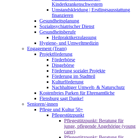
Kinderkrankenschwestern
Umstandskleidung | Erstlingsausstattung
finanzieren
Gesundheitsplanung
Sozialpsychiatrischer Dienst
Gesundheitsberufe
Heilpraktikerzulassung
Hygiene- und Umweltmedizin
Engagement (Team)
Projektförderung
Förderbörse
Dingebörse
Förderung sozialer Projekte
Förderung im Stadtteil
Kulturförderung
Nachhaltiger Umwelt- & Naturschutz
Kostenfreies Parken für Ehrenamtliche
Flensburg sagt Danke!
Senioren/-innen
Pflege und Kultur 50+
Pflegestützpunkt
Pflegestützpunkt: Beratung für
junge, pflegende Angehörige (young
carer)
Pflegestützpunkt: Beratung für