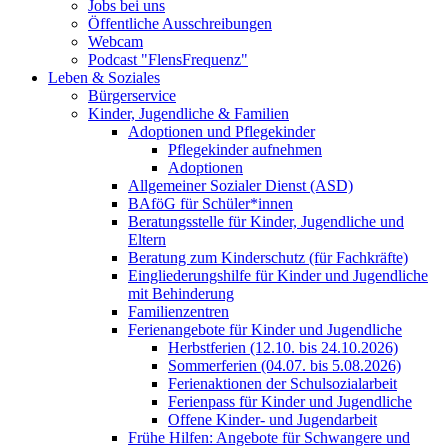
Jobs bei uns
Öffentliche Ausschreibungen
Webcam
Podcast "FlensFrequenz"
Leben & Soziales
Bürgerservice
Kinder, Jugendliche & Familien
Adoptionen und Pflegekinder
Pflegekinder aufnehmen
Adoptionen
Allgemeiner Sozialer Dienst (ASD)
BAföG für Schüler*innen
Beratungsstelle für Kinder, Jugendliche und
Eltern
Beratung zum Kinderschutz (für Fachkräfte)
Eingliederungshilfe für Kinder und Jugendliche
mit Behinderung
Familienzentren
Ferienangebote für Kinder und Jugendliche
Herbstferien (12.10. bis 24.10.2026)
Sommerferien (04.07. bis 5.08.2026)
Ferienaktionen der Schulsozialarbeit
Ferienpass für Kinder und Jugendliche
Offene Kinder- und Jugendarbeit
Frühe Hilfen: Angebote für Schwangere und