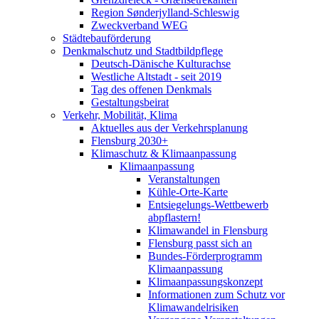
Region Sønderjylland-Schleswig
Zweckverband WEG
Städtebauförderung
Denkmalschutz und Stadtbildpflege
Deutsch-Dänische Kulturachse
Westliche Altstadt - seit 2019
Tag des offenen Denkmals
Gestaltungsbeirat
Verkehr, Mobilität, Klima
Aktuelles aus der Verkehrsplanung
Flensburg 2030+
Klimaschutz & Klimaanpassung
Klimaanpassung
Veranstaltungen
Kühle-Orte-Karte
Entsiegelungs-Wettbewerb
abpflastern!
Klimawandel in Flensburg
Flensburg passt sich an
Bundes-Förderprogramm
Klimaanpassung
Klimaanpassungskonzept
Informationen zum Schutz vor
Klimawandelrisiken