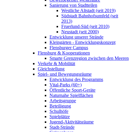
Sanierung von Stadtteilen
Westliche Altstadt (seit 2019)
Südstadt Bahnhofsumfeld (seit
2013)
Fruerlund-Süd (seit 2010)
Neustadt (seit 2000)
Entwicklung unserer Strände
Kleingärten - Entwicklungskonzept
Flensburger Campus
Flensburg & Kooperationen
Smarte Grenzregion zwischen den Meeren
Verkehr & Mobilität
Gleichstellung
Spiel- und Bewegungsräume
Entwicklung des Programms
Vital-Parks (60+)
Öffentliche Sport-Geräte
Naturnahe Spielflächen
Arbeitsgruppe
Beteiligung
Schulhöfe
Spielplätze
Jugend-Aktivitätsräume
Stadt-Strände