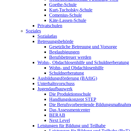
Goethe-Schule
Kurt-Tucholsky-Schule
Comenius-Schule
Käte-Lassen-Schule
Privatschulen
Soziales
Sozialatlas
Betreuungsbehörde
Gesetzliche Betreuung und Vorsorge
Beglaubigungen
Berufsbetreuer werden
Wohn-, Obdachlosenhilfe und Schuldnerberatung
Wohn- und Obdachlosenhilfe
Schuldnerberatung
Ausbildungsförderung (BAföG)
Unterhaltsvorschuss
Jugendaufbauwerk
Die Produktionsschule
Handlungskonzept STEP
Die Berufsvorbereitende Bildungsmaßnahm
Das Assessmentcenter
BERAB
Next Level
Leistungen für Bildung und Teilhabe
Leistungen für Bildung und Teilhabe (BuT)