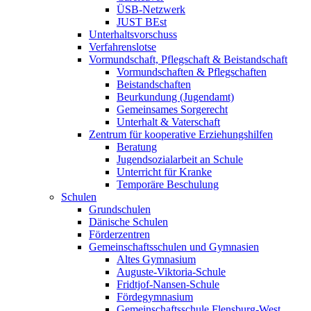
ÜSB-Netzwerk
JUST BEst
Unterhaltsvorschuss
Verfahrenslotse
Vormundschaft, Pflegschaft & Beistandschaft
Vormundschaften & Pflegschaften
Beistandschaften
Beurkundung (Jugendamt)
Gemeinsames Sorgerecht
Unterhalt & Vaterschaft
Zentrum für kooperative Erziehungshilfen
Beratung
Jugendsozialarbeit an Schule
Unterricht für Kranke
Temporäre Beschulung
Schulen
Grundschulen
Dänische Schulen
Förderzentren
Gemeinschaftsschulen und Gymnasien
Altes Gymnasium
Auguste-Viktoria-Schule
Fridtjof-Nansen-Schule
Fördegymnasium
Gemeinschaftsschule Flensburg-West