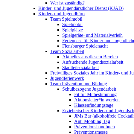
Wer ist zuständig?
Kinder- und Jugendärztlicher Dienst (KJÄD)
Kinder- und Jugendbüro
Team Spielmobil
Spielmobil
Spielplätze
Spielgeräte- und Materialverleih
Ferienpass für Kinder und Jugendlich
Flensburger Spielenacht
Team Sozialarbeit
Aktuelles aus diesem Bereich
Aufsuchende Jugendsozialarbeit
Stadtteilsozialarbeit
Freiwilliges Soziales Jahr im Kinder- und 
Jugendferienwerk
Team Prävention und Bildung
Schulbezogene Jugendarbeit
Fit für Mitbestimmung
Aktionsleiter*in werden
Klassenfindungstage
Erzieherischer Kinder- und Jugendsch
JiMs Bar (alkoholfreie Cocktail
Anti-Mobbing-Tag
Präventionshandbuch
Präventionsmesse