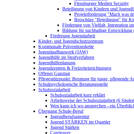
Flensburger Medien Security
Beteiligung von Kindern und Jugendl
Projektförderung "Mach was dr
Broschüre "Beteiligung" für K
Förderung von Vielfalt, Integration u
Bildung für nachhaltige Entwicklung
Förderung Jugendarbeit
Kinder- und Jugendschutzzentrum
Kommunale Präventionskette
Jugendaufbauwerk (JAW)
Jugendhilfe im Strafverfahren
Jugendhilfeplanung
Jugendzentren & Freizeiteinrichtungen
Offener Ganztag
Pflegestützpunkt: Beratung für junge, pflegende 
Schulpsychologische Beratungsstelle
Schulsozialarbeit
Schulsozialarbeit kurz erklärt
Arbeitsweise der Schulsozialarbeit (6 Säulen
Wen kann ich wo ansprechen - ein Überblic
Übergang Schule-Beruf
Jugendberufsagentur
Jugend STÄRKEN im Quartier
Jugend Stärken
Careleaver