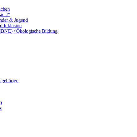
ichen
aus!"
inder & Jugend
nd Inklusion
 (BNE) / Ökologische Bildung
Angehörige
)
k