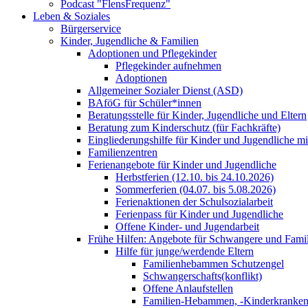
Podcast "FlensFrequenz"
Leben & Soziales
Bürgerservice
Kinder, Jugendliche & Familien
Adoptionen und Pflegekinder
Pflegekinder aufnehmen
Adoptionen
Allgemeiner Sozialer Dienst (ASD)
BAföG für Schüler*innen
Beratungsstelle für Kinder, Jugendliche und Eltern
Beratung zum Kinderschutz (für Fachkräfte)
Eingliederungshilfe für Kinder und Jugendliche m
Familienzentren
Ferienangebote für Kinder und Jugendliche
Herbstferien (12.10. bis 24.10.2026)
Sommerferien (04.07. bis 5.08.2026)
Ferienaktionen der Schulsozialarbeit
Ferienpass für Kinder und Jugendliche
Offene Kinder- und Jugendarbeit
Frühe Hilfen: Angebote für Schwangere und Fami
Hilfe für junge/werdende Eltern
Familienhebammen Schutzengel
Schwangerschafts(konflikt)
Offene Anlaufstellen
Familien-Hebammen, -Kinderkrankens