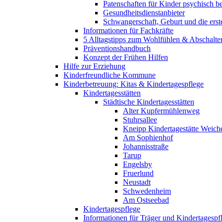
Patenschaften für Kinder psychisch bel
Gesundheitsdienstanbieter
Schwangerschaft, Geburt und die erst
Informationen für Fachkräfte
5 Alltagstipps zum Wohlfühlen & Abschalte
Präventionshandbuch
Konzept der Frühen Hilfen
Hilfe zur Erziehung
Kinderfreundliche Kommune
Kinderbetreuung: Kitas & Kindertagespflege
Kindertagesstätten
Städtische Kindertagesstätten
Alter Kupfermühlenweg
Stuhrsallee
Kneipp Kindertagestätte Weich
Am Sophienhof
Johannisstraße
Tarup
Engelsby
Fruerlund
Neustadt
Schwedenheim
Am Ostseebad
Kindertagespflege
Informationen für Träger und Kindertagespf