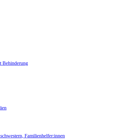
it Behinderung
lien
chwestern, Familienhelfer:innen