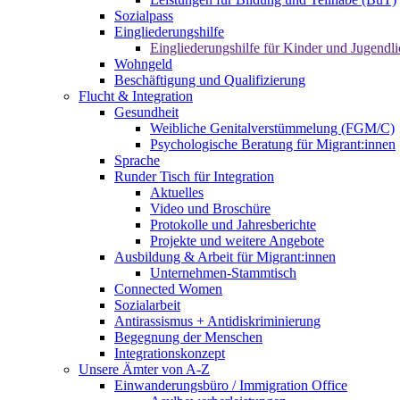
Sozialpass
Eingliederungshilfe
Eingliederungshilfe für Kinder und Jugendli
Wohngeld
Beschäftigung und Qualifizierung
Flucht & Integration
Gesundheit
Weibliche Genitalverstümmelung (FGM/C)
Psychologische Beratung für Migrant:innen
Sprache
Runder Tisch für Integration
Aktuelles
Video und Broschüre
Protokolle und Jahresberichte
Projekte und weitere Angebote
Ausbildung & Arbeit für Migrant:innen
Unternehmen-Stammtisch
Connected Women
Sozialarbeit
Antirassismus + Antidiskriminierung
Begegnung der Menschen
Integrationskonzept
Unsere Ämter von A-Z
Einwanderungsbüro / Immigration Office