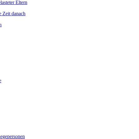
asteter Eltern
e Zeit danach
n
e
legepersonen