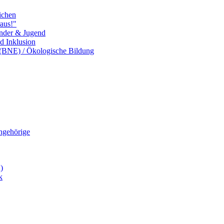
ichen
aus!"
inder & Jugend
nd Inklusion
 (BNE) / Ökologische Bildung
Angehörige
)
k