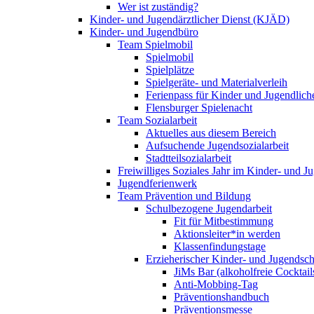
Wer ist zuständig?
Kinder- und Jugendärztlicher Dienst (KJÄD)
Kinder- und Jugendbüro
Team Spielmobil
Spielmobil
Spielplätze
Spielgeräte- und Materialverleih
Ferienpass für Kinder und Jugendlich
Flensburger Spielenacht
Team Sozialarbeit
Aktuelles aus diesem Bereich
Aufsuchende Jugendsozialarbeit
Stadtteilsozialarbeit
Freiwilliges Soziales Jahr im Kinder- und 
Jugendferienwerk
Team Prävention und Bildung
Schulbezogene Jugendarbeit
Fit für Mitbestimmung
Aktionsleiter*in werden
Klassenfindungstage
Erzieherischer Kinder- und Jugendsch
JiMs Bar (alkoholfreie Cocktail
Anti-Mobbing-Tag
Präventionshandbuch
Präventionsmesse