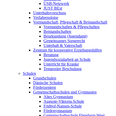
ÜSB-Netzwerk
JUST BEst
Unterhaltsvorschuss
Verfahrenslotse
Vormundschaft, Pflegschaft & Beistandschaft
Vormundschaften & Pflegschaften
Beistandschaften
Beurkundung (Jugendamt)
Gemeinsames Sorgerecht
Unterhalt & Vaterschaft
Zentrum für kooperative Erziehungshilfen
Beratung
Jugendsozialarbeit an Schule
Unterricht für Kranke
Temporäre Beschulung
Schulen
Grundschulen
Dänische Schulen
Förderzentren
Gemeinschaftsschulen und Gymnasien
Altes Gymnasium
Auguste-Viktoria-Schule
Fridtjof-Nansen-Schule
Fördegymnasium
Gemeinschaftsschule Flensburg-West