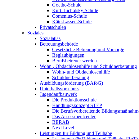
Goethe-Schule
Kurt-Tucholsky-Schule
Comenius-Schule
Käte-Lassen-Schule
Privatschulen
Soziales
Sozialatlas
Betreuungsbehörde
Gesetzliche Betreuung und Vorsorge
Beglaubigungen
Berufsbetreuer werden
Wohn-, Obdachlosenhilfe und Schuldnerberatung
Wohn- und Obdachlosenhilfe
Schuldnerberatung
Ausbildungsförderung (BAföG)
Unterhaltsvorschuss
Jugendaufbauwerk
Die Produktionsschule
Handlungskonzept STEP
Die Berufsvorbereitende Bildungsmaßnahm
Das Assessmentcenter
BERAB
Next Level
Leistungen für Bildung und Teilhabe
Leistungen für Bildung und Teilhabe (BuT)