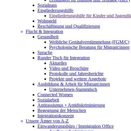
Sozialpass
Eingliederungshilfe
Eingliederungshilfe für Kinder und Jugendli
Wohngeld
Beschäftigung und Qualifizierung
Flucht & Integration
Gesundheit
Weibliche Genitalverstümmelung (FGM/C)
Psychologische Beratung für Migrant:innen
Sprache
Runder Tisch für Integration
Aktuelles
Video und Broschüre
Protokolle und Jahresberichte
Projekte und weitere Angebote
Ausbildung & Arbeit für Migrant:innen
Unternehmen-Stammtisch
Connected Women
Sozialarbeit
Antirassismus + Antidiskriminierung
Begegnung der Menschen
Integrationskonzept
Unsere Ämter von A-Z
Einwanderungsbüro / Immigration Office