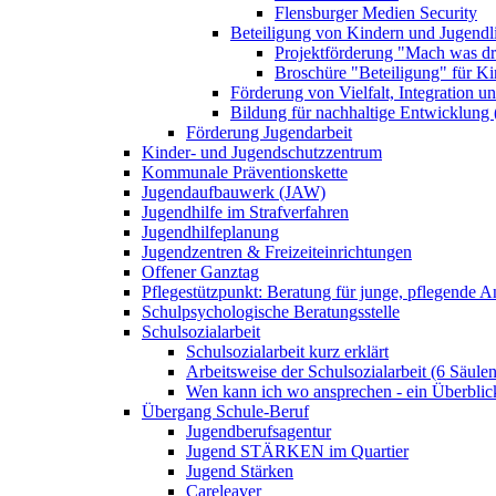
Flensburger Medien Security
Beteiligung von Kindern und Jugendl
Projektförderung "Mach was dr
Broschüre "Beteiligung" für K
Förderung von Vielfalt, Integration u
Bildung für nachhaltige Entwicklung
Förderung Jugendarbeit
Kinder- und Jugendschutzzentrum
Kommunale Präventionskette
Jugendaufbauwerk (JAW)
Jugendhilfe im Strafverfahren
Jugendhilfeplanung
Jugendzentren & Freizeiteinrichtungen
Offener Ganztag
Pflegestützpunkt: Beratung für junge, pflegende 
Schulpsychologische Beratungsstelle
Schulsozialarbeit
Schulsozialarbeit kurz erklärt
Arbeitsweise der Schulsozialarbeit (6 Säulen
Wen kann ich wo ansprechen - ein Überblic
Übergang Schule-Beruf
Jugendberufsagentur
Jugend STÄRKEN im Quartier
Jugend Stärken
Careleaver