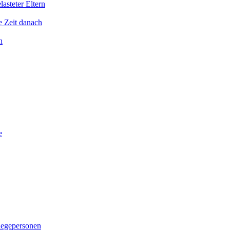
asteter Eltern
e Zeit danach
n
e
legepersonen