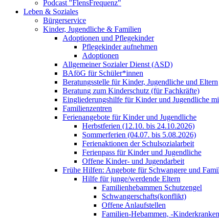
Podcast "FlensFrequenz"
Leben & Soziales
Bürgerservice
Kinder, Jugendliche & Familien
Adoptionen und Pflegekinder
Pflegekinder aufnehmen
Adoptionen
Allgemeiner Sozialer Dienst (ASD)
BAföG für Schüler*innen
Beratungsstelle für Kinder, Jugendliche und Eltern
Beratung zum Kinderschutz (für Fachkräfte)
Eingliederungshilfe für Kinder und Jugendliche m
Familienzentren
Ferienangebote für Kinder und Jugendliche
Herbstferien (12.10. bis 24.10.2026)
Sommerferien (04.07. bis 5.08.2026)
Ferienaktionen der Schulsozialarbeit
Ferienpass für Kinder und Jugendliche
Offene Kinder- und Jugendarbeit
Frühe Hilfen: Angebote für Schwangere und Fami
Hilfe für junge/werdende Eltern
Familienhebammen Schutzengel
Schwangerschafts(konflikt)
Offene Anlaufstellen
Familien-Hebammen, -Kinderkrankens