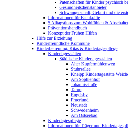
Patenschaften für Kinder psychisch bel
Gesundheitsdienstanbieter
Schwangerschaft, Geburt und die erst
Informationen für Fachkräfte
5 Alltagstipps zum Wohlfühlen & Abschalte
Präventionshandbuch
Konzept der Frühen Hilfen
Hilfe zur Erziehung
Kinderfreundliche Kommune
Kinderbetreuung: Kitas & Kindertagespflege
Kindertagesstätten
Städtische Kindertagesstätten
Alter Kupfermühlenweg
Stuhrsallee
Kneipp Kindertagestätte Weich
Am Sophienhof
Johannisstraße
Tarup
Engelsby
Fruerlund
Neustadt
Schwedenheim
Am Ostseebad
Kindertagespflege
Informationen für Träger und Kindertagespf