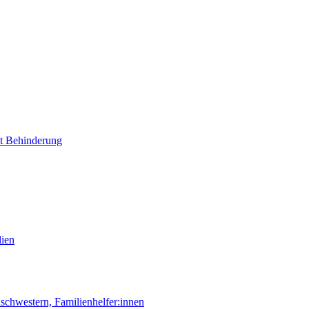
it Behinderung
lien
chwestern, Familienhelfer:innen