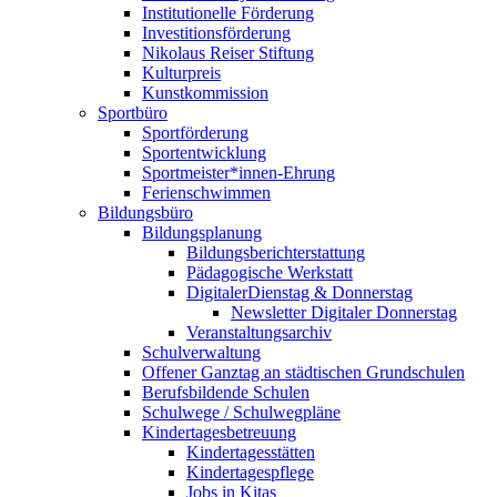
Institutionelle Förderung
Investitionsförderung
Nikolaus Reiser Stiftung
Kulturpreis
Kunstkommission
Sportbüro
Sportförderung
Sportentwicklung
Sportmeister*innen-Ehrung
Ferienschwimmen
Bildungsbüro
Bildungsplanung
Bildungsberichterstattung
Pädagogische Werkstatt
DigitalerDienstag & Donnerstag
Newsletter Digitaler Donnerstag
Veranstaltungsarchiv
Schulverwaltung
Offener Ganztag an städtischen Grundschulen
Berufsbildende Schulen
Schulwege / Schulwegpläne
Kindertagesbetreuung
Kindertagesstätten
Kindertagespflege
Jobs in Kitas