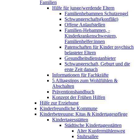
Familien
Hilfe für junge/werdende Eltern
Familienhebammen Schutzengel
Schwangerschafts(konflikt)
Offene Anlaufstellen
Familien-Hebammen, -
Kinderkrankenschwestern,
Familienhelfer:innen
Patenschaften für Kinder psychisch
belasteter Eltern
Gesundheitsdienstanbieter
Schwangerschaft, Geburt und die
erste Zeit danach
Informationen für Fachkräfte
5 Alltagstipps zum Wohlfühlen &
Abschalten
Präventionshandbuch
Konzept der Frühen Hilfen
Hilfe zur Erziehung
Kinderfreundliche Kommune
Kinderbetreuung: Kitas & Kindertagespflege
Kindertagesstätten
Städtische Kindertagesstätten
Alter Kupfermühlenweg
Stuhrsallee