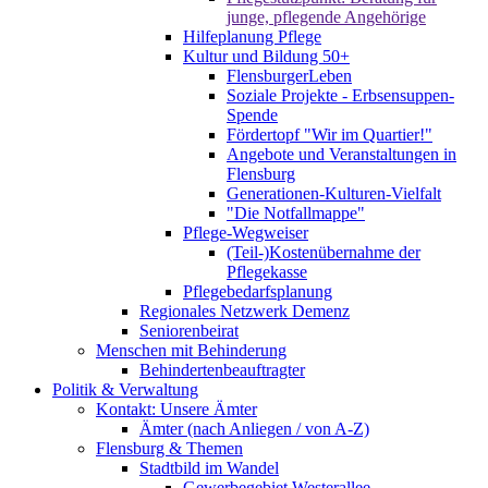
junge, pflegende Angehörige
Hilfeplanung Pflege
Kultur und Bildung 50+
FlensburgerLeben
Soziale Projekte - Erbsensuppen-
Spende
Fördertopf "Wir im Quartier!"
Angebote und Veranstaltungen in
Flensburg
Generationen-Kulturen-Vielfalt
"Die Notfallmappe"
Pflege-Wegweiser
(Teil-)Kostenübernahme der
Pflegekasse
Pflegebedarfsplanung
Regionales Netzwerk Demenz
Seniorenbeirat
Menschen mit Behinderung
Behindertenbeauftragter
Politik & Verwaltung
Kontakt: Unsere Ämter
Ämter (nach Anliegen / von A-Z)
Flensburg & Themen
Stadtbild im Wandel
Gewerbegebiet Westerallee