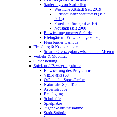
Sanierung von Stadtteilen
Westliche Altstadt (seit 2019)
Südstadt Bahnhofsumfeld (seit
2013)
Fruerlund-Süd (seit 2010)
Neustadt (seit 2000)
Entwicklung unserer Strände
Kleingärten - Entwicklungskonzept
Flensburger Campus
Flensburg & Kooperationen
Smarte Grenzregion zwischen den Meeren
Verkehr & Mobilität
Gleichstellung
Spiel- und Bewegungsräume
Entwicklung des Programms
Vital-Parks (60+)
Öffentliche Sport-Geräte
Naturnahe Spielflächen
Arbeitsgruppe
Beteiligung
Schulhöfe
Spielplätze
Jugend-Aktivitätsräume
Stadt-Strände