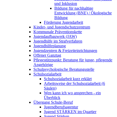
und Inklusion
Bildung für nachhaltige
Entwicklung (BNE) / Ökologische
Bildung
Förderung Jugendarbeit
Kinder- und Jugendschutzzentrum
Kommunale Präventionskette
Jugendaufbauwerk (JAW)
Jugendhilfe im Strafverfahren
Jugendhilfeplanung
Jugendzentren & Freizeiteinrichtungen
Offener Ganztag
Pflegestützpunkt: Beratung für junge, pflegende
Angehörige
Schulpsychologische Beratungsstelle
Schulsozialarbeit
Schulsozialarbeit kurz erklärt
Arbeitsweise der Schulsozialarbeit (6
Säulen)
Wen kann ich wo ansprechen - ein
Überblick
Übergang Schule-Beruf
Jugendberufsagentur
Jugend STÄRKEN im Quartier
Jugend Stärken