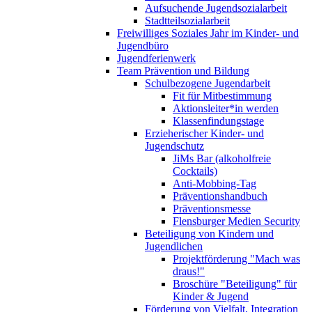
Aufsuchende Jugendsozialarbeit
Stadtteilsozialarbeit
Freiwilliges Soziales Jahr im Kinder- und
Jugendbüro
Jugendferienwerk
Team Prävention und Bildung
Schulbezogene Jugendarbeit
Fit für Mitbestimmung
Aktionsleiter*in werden
Klassenfindungstage
Erzieherischer Kinder- und
Jugendschutz
JiMs Bar (alkoholfreie
Cocktails)
Anti-Mobbing-Tag
Präventionshandbuch
Präventionsmesse
Flensburger Medien Security
Beteiligung von Kindern und
Jugendlichen
Projektförderung "Mach was
draus!"
Broschüre "Beteiligung" für
Kinder & Jugend
Förderung von Vielfalt, Integration