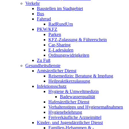
Verkehr
Baustellen im Stadtgebiet
Bus
Fahrrad
RadRundUm
PKW/KFZ
Parken
KFZ-Zulassung & Führerschein
Car-Sharing
E-Ladesäulen
Ordnungswidrigkeiten
Zu Fuß
Gesundheitsdienste
Amtsärztlicher Dienst
Reisemedizin: Beratung & Impfung
Heilpraktikerzulassung
Infektionsschutz
Hygiene & Umweltmedizin
Badewasserqualität
Hafenärztlicher Dienst
Verhaltenstipps und Hygienemaßnahmen
Hygienebelehrung
Freiverkäufliche Arzneimittel
Kinder- und Jugendärztlicher Dienst
Familien-Hebammen & -