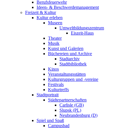
Berufsfeuerwehr
Ideen- & Beschwerdemanagement
Freizeit & Kultur
Kultur erleben
Museen
Umweltbildungszentrum
Eiszeit-Haus
Theater
Musik
Kunst und Galerien
Büchereien und Archive
Stadtarchiv
Stadtbibliothek
Kinos
Veranstaltungsstätten
Kulturgruppen und -vereine
Festivals
Kulturtreffs
Stadtportrait
Städtepartnerschaften
Carlisle (GB)
Slupsk (PL)
Neubrandenburg (D)
Spiel und Spaß
Campusbad