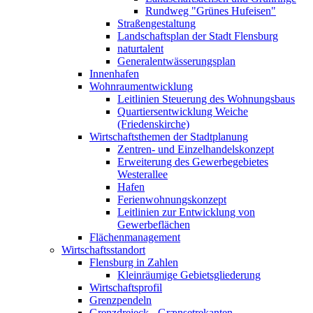
Rundweg "Grünes Hufeisen"
Straßengestaltung
Landschaftsplan der Stadt Flensburg
naturtalent
Generalentwässerungsplan
Innenhafen
Wohnraumentwicklung
Leitlinien Steuerung des Wohnungsbaus
Quartiersentwicklung Weiche
(Friedenskirche)
Wirtschaftsthemen der Stadtplanung
Zentren- und Einzelhandelskonzept
Erweiterung des Gewerbegebietes
Westerallee
Hafen
Ferienwohnungskonzept
Leitlinien zur Entwicklung von
Gewerbeflächen
Flächenmanagement
Wirtschaftsstandort
Flensburg in Zahlen
Kleinräumige Gebietsgliederung
Wirtschaftsprofil
Grenzpendeln
Grenzdreieck - Grænsetrekanten