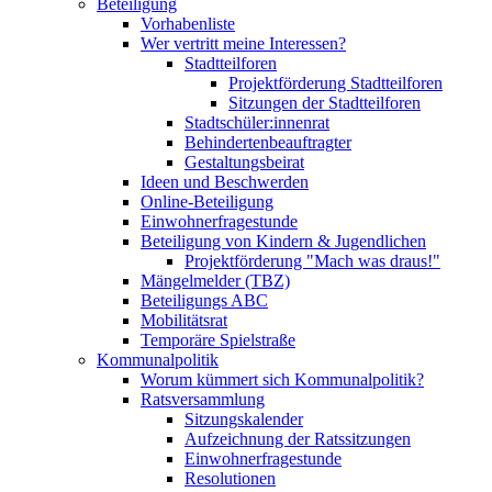
Beteiligung
Vorhabenliste
Wer vertritt meine Interessen?
Stadtteilforen
Projektförderung Stadtteilforen
Sitzungen der Stadtteilforen
Stadtschüler:innenrat
Behindertenbeauftragter
Gestaltungsbeirat
Ideen und Beschwerden
Online-Beteiligung
Einwohnerfragestunde
Beteiligung von Kindern & Jugendlichen
Projektförderung "Mach was draus!"
Mängelmelder (TBZ)
Beteiligungs ABC
Mobilitätsrat
Temporäre Spielstraße
Kommunalpolitik
Worum kümmert sich Kommunalpolitik?
Ratsversammlung
Sitzungskalender
Aufzeichnung der Ratssitzungen
Einwohnerfragestunde
Resolutionen