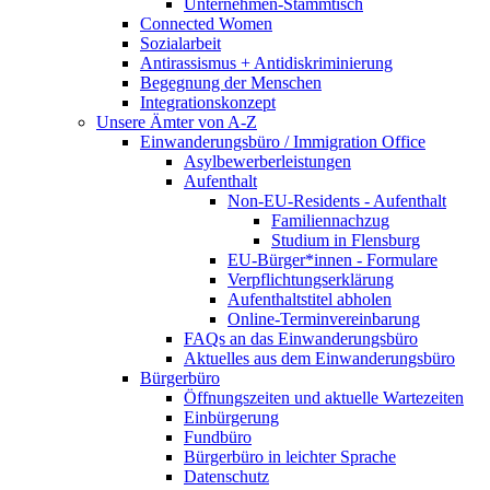
Unternehmen-Stammtisch
Connected Women
Sozialarbeit
Antirassismus + Antidiskriminierung
Begegnung der Menschen
Integrationskonzept
Unsere Ämter von A-Z
Einwanderungsbüro / Immigration Office
Asylbewerberleistungen
Aufenthalt
Non-EU-Residents - Aufenthalt
Familiennachzug
Studium in Flensburg
EU-Bürger*innen - Formulare
Verpflichtungserklärung
Aufenthaltstitel abholen
Online-Terminvereinbarung
FAQs an das Einwanderungsbüro
Aktuelles aus dem Einwanderungsbüro
Bürgerbüro
Öffnungszeiten und aktuelle Wartezeiten
Einbürgerung
Fundbüro
Bürgerbüro in leichter Sprache
Datenschutz