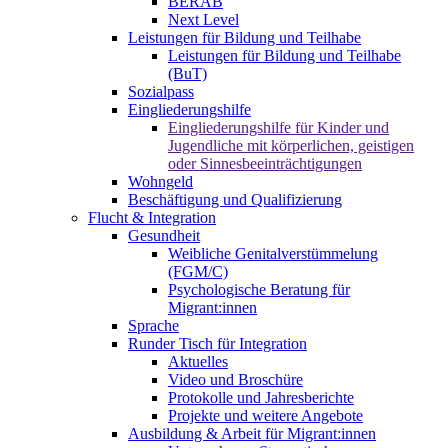
BERAB
Next Level
Leistungen für Bildung und Teilhabe
Leistungen für Bildung und Teilhabe
(BuT)
Sozialpass
Eingliederungshilfe
Eingliederungshilfe für Kinder und
Jugendliche mit körperlichen, geistigen
oder Sinnesbeeinträchtigungen
Wohngeld
Beschäftigung und Qualifizierung
Flucht & Integration
Gesundheit
Weibliche Genitalverstümmelung
(FGM/C)
Psychologische Beratung für
Migrant:innen
Sprache
Runder Tisch für Integration
Aktuelles
Video und Broschüre
Protokolle und Jahresberichte
Projekte und weitere Angebote
Ausbildung & Arbeit für Migrant:innen