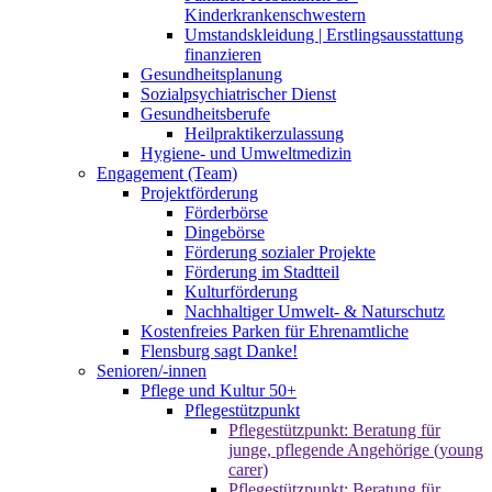
Kinderkrankenschwestern
Umstandskleidung | Erstlingsausstattung
finanzieren
Gesundheitsplanung
Sozialpsychiatrischer Dienst
Gesundheitsberufe
Heilpraktikerzulassung
Hygiene- und Umweltmedizin
Engagement (Team)
Projektförderung
Förderbörse
Dingebörse
Förderung sozialer Projekte
Förderung im Stadtteil
Kulturförderung
Nachhaltiger Umwelt- & Naturschutz
Kostenfreies Parken für Ehrenamtliche
Flensburg sagt Danke!
Senioren/-innen
Pflege und Kultur 50+
Pflegestützpunkt
Pflegestützpunkt: Beratung für
junge, pflegende Angehörige (young
carer)
Pflegestützpunkt: Beratung für