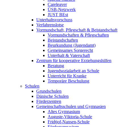
Careleaver
ÜSB-Netzwerk
JUST BEst
Unterhaltsvorschuss
Verfahrenslotse
Vormundschaft, Pflegschaft & Beistandschaft
Vormundschaften & Pflegschaften
Beistandschaften
Beurkundung (Jugendamt)
Gemeinsames Sorgerecht
Unterhalt & Vaterschaft
Zentrum für kooperative Erziehungshilfen
Beratung
Jugendsozialarbeit an Schule
Unterricht für Kranke
Temporäre Beschulung
Schulen
Grundschulen
Dänische Schulen
Förderzentren
Gemeinschaftsschulen und Gymnasien
Altes Gymnasium
Auguste-Viktoria-Schule
Fridtjof-Nansen-Schule
Fördegymnasium