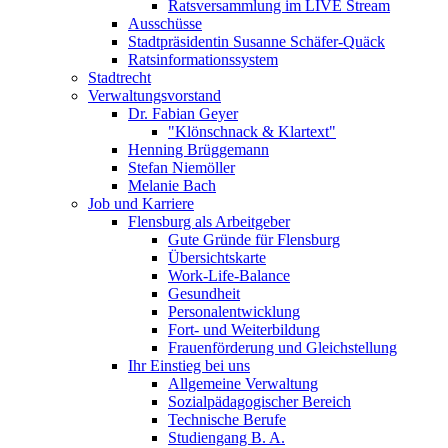
Ratsversammlung im LIVE Stream
Ausschüsse
Stadtpräsidentin Susanne Schäfer-Quäck
Ratsinformationssystem
Stadtrecht
Verwaltungsvorstand
Dr. Fabian Geyer
"Klönschnack & Klartext"
Henning Brüggemann
Stefan Niemöller
Melanie Bach
Job und Karriere
Flensburg als Arbeitgeber
Gute Gründe für Flensburg
Übersichtskarte
Work-Life-Balance
Gesundheit
Personalentwicklung
Fort- und Weiterbildung
Frauenförderung und Gleichstellung
Ihr Einstieg bei uns
Allgemeine Verwaltung
Sozialpädagogischer Bereich
Technische Berufe
Studiengang B. A.