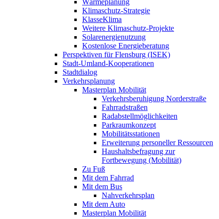
Wärmeplanung
Klimaschutz-Strategie
KlasseKlima
Weitere Klimaschutz-Projekte
Solarenergienutzung
Kostenlose Energieberatung
Perspektiven für Flensburg (ISEK)
Stadt-Umland-Kooperationen
Stadtdialog
Verkehrsplanung
Masterplan Mobilität
Verkehrsberuhigung Norderstraße
Fahrradstraßen
Radabstellmöglichkeiten
Parkraumkonzept
Mobilitätsstationen
Erweiterung personeller Ressourcen
Haushaltsbefragung zur
Fortbewegung (Mobilität)
Zu Fuß
Mit dem Fahrrad
Mit dem Bus
Nahverkehrsplan
Mit dem Auto
Masterplan Mobilität