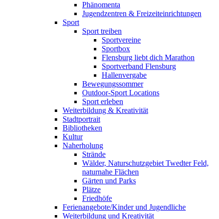
Phänomenta
Jugendzentren & Freizeiteinrichtungen
Sport
Sport treiben
Sportvereine
Sportbox
Flensburg liebt dich Marathon
Sportverband Flensburg
Hallenvergabe
Bewegungssommer
Outdoor-Sport Locations
Sport erleben
Weiterbildung & Kreativität
Stadtportrait
Bibliotheken
Kultur
Naherholung
Strände
Wälder, Naturschutzgebiet Twedter Feld,
naturnahe Flächen
Gärten und Parks
Plätze
Friedhöfe
Ferienangebote/Kinder und Jugendliche
Weiterbildung und Kreativität