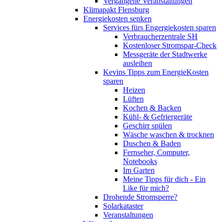
Vergangene Veranstaltungen
Klimapakt Flensburg
Energiekosten senken
Services fürs Engergiekosten sparen
Verbraucherzentrale SH
Kostenloser Stromspar-Check
Messgeräte der Stadtwerke
ausleihen
Kevins Tipps zum EnergieKosten
sparen
Heizen
Lüften
Kochen & Backen
Kühl- & Gefriergeräte
Geschirr spülen
Wäsche waschen & trocknen
Duschen & Baden
Fernseher, Computer,
Notebooks
Im Garten
Meine Tipps für dich - Ein
Like für mich?
Drohende Stromsperre?
Solarkataster
Veranstaltungen