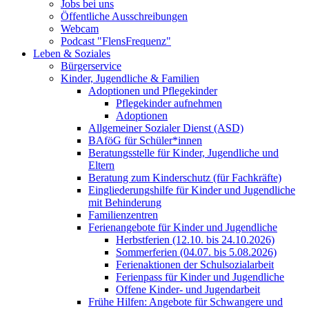
Jobs bei uns
Öffentliche Ausschreibungen
Webcam
Podcast "FlensFrequenz"
Leben & Soziales
Bürgerservice
Kinder, Jugendliche & Familien
Adoptionen und Pflegekinder
Pflegekinder aufnehmen
Adoptionen
Allgemeiner Sozialer Dienst (ASD)
BAföG für Schüler*innen
Beratungsstelle für Kinder, Jugendliche und
Eltern
Beratung zum Kinderschutz (für Fachkräfte)
Eingliederungshilfe für Kinder und Jugendliche
mit Behinderung
Familienzentren
Ferienangebote für Kinder und Jugendliche
Herbstferien (12.10. bis 24.10.2026)
Sommerferien (04.07. bis 5.08.2026)
Ferienaktionen der Schulsozialarbeit
Ferienpass für Kinder und Jugendliche
Offene Kinder- und Jugendarbeit
Frühe Hilfen: Angebote für Schwangere und