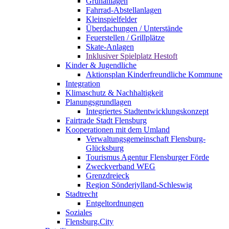
Grünanlagen
Fahrrad-Abstellanlagen
Kleinspielfelder
Überdachungen / Unterstände
Feuerstellen / Grillplätze
Skate-Anlagen
Inklusiver Spielplatz Hestoft
Kinder & Jugendliche
Aktionsplan Kinderfreundliche Kommune
Integration
Klimaschutz & Nachhaltigkeit
Planungsgrundlagen
Integriertes Stadtentwicklungskonzept
Fairtrade Stadt Flensburg
Kooperationen mit dem Umland
Verwaltungsgemeinschaft Flensburg-
Glücksburg
Tourismus Agentur Flensburger Förde
Zweckverband WEG
Grenzdreieck
Region Sönderjylland-Schleswig
Stadtrecht
Entgeltordnungen
Soziales
Flensburg.City