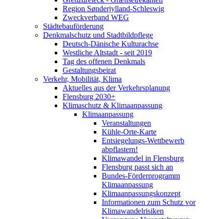
Region Sønderjylland-Schleswig
Zweckverband WEG
Städtebauförderung
Denkmalschutz und Stadtbildpflege
Deutsch-Dänische Kulturachse
Westliche Altstadt - seit 2019
Tag des offenen Denkmals
Gestaltungsbeirat
Verkehr, Mobilität, Klima
Aktuelles aus der Verkehrsplanung
Flensburg 2030+
Klimaschutz & Klimaanpassung
Klimaanpassung
Veranstaltungen
Kühle-Orte-Karte
Entsiegelungs-Wettbewerb
abpflastern!
Klimawandel in Flensburg
Flensburg passt sich an
Bundes-Förderprogramm
Klimaanpassung
Klimaanpassungskonzept
Informationen zum Schutz vor
Klimawandelrisiken