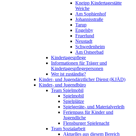
Kneipp Kindertagestätte
Weiche
Am Sophienhof
Johannisstraße
Tarup
Engelsby
Fruerlund
Neustadt
Schwedenheim
Am Ostseebad
Kindertagespflege
Informationen für Träger und
Kindertagespflegepersonen
Wer ist zuständig?
Kinder- und Jugendärztlicher Dienst (KJÄD)
Kinder- und Jugendbüro
Team Spielmobil
Spielmobil
Spielplätze
Spielgeräte- und Materialverleih
Ferienpass für Kinder und
Jugendliche
Flensburger Spielenacht
Team Sozialarbeit
Aktuelles aus diesem Bereich