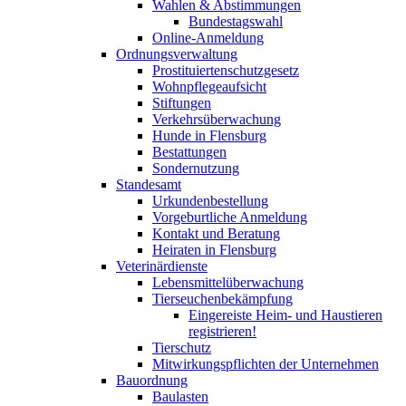
Wahlen & Abstimmungen
Bundestagswahl
Online-Anmeldung
Ordnungsverwaltung
Prostituiertenschutzgesetz
Wohnpflegeaufsicht
Stiftungen
Verkehrsüberwachung
Hunde in Flensburg
Bestattungen
Sondernutzung
Standesamt
Urkundenbestellung
Vorgeburtliche Anmeldung
Kontakt und Beratung
Heiraten in Flensburg
Veterinärdienste
Lebensmittelüberwachung
Tierseuchenbekämpfung
Eingereiste Heim- und Haustieren
registrieren!
Tierschutz
Mitwirkungspflichten der Unternehmen
Bauordnung
Baulasten