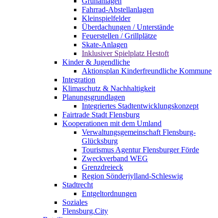
Grünanlagen
Fahrrad-Abstellanlagen
Kleinspielfelder
Überdachungen / Unterstände
Feuerstellen / Grillplätze
Skate-Anlagen
Inklusiver Spielplatz Hestoft
Kinder & Jugendliche
Aktionsplan Kinderfreundliche Kommune
Integration
Klimaschutz & Nachhaltigkeit
Planungsgrundlagen
Integriertes Stadtentwicklungskonzept
Fairtrade Stadt Flensburg
Kooperationen mit dem Umland
Verwaltungsgemeinschaft Flensburg-
Glücksburg
Tourismus Agentur Flensburger Förde
Zweckverband WEG
Grenzdreieck
Region Sönderjylland-Schleswig
Stadtrecht
Entgeltordnungen
Soziales
Flensburg.City