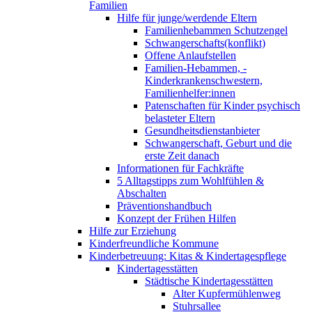
Familien
Hilfe für junge/werdende Eltern
Familienhebammen Schutzengel
Schwangerschafts(konflikt)
Offene Anlaufstellen
Familien-Hebammen, -
Kinderkrankenschwestern,
Familienhelfer:innen
Patenschaften für Kinder psychisch
belasteter Eltern
Gesundheitsdienstanbieter
Schwangerschaft, Geburt und die
erste Zeit danach
Informationen für Fachkräfte
5 Alltagstipps zum Wohlfühlen &
Abschalten
Präventionshandbuch
Konzept der Frühen Hilfen
Hilfe zur Erziehung
Kinderfreundliche Kommune
Kinderbetreuung: Kitas & Kindertagespflege
Kindertagesstätten
Städtische Kindertagesstätten
Alter Kupfermühlenweg
Stuhrsallee