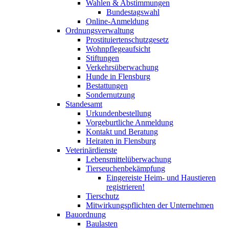
Wahlen & Abstimmungen
Bundestagswahl
Online-Anmeldung
Ordnungsverwaltung
Prostituiertenschutzgesetz
Wohnpflegeaufsicht
Stiftungen
Verkehrsüberwachung
Hunde in Flensburg
Bestattungen
Sondernutzung
Standesamt
Urkundenbestellung
Vorgeburtliche Anmeldung
Kontakt und Beratung
Heiraten in Flensburg
Veterinärdienste
Lebensmittelüberwachung
Tierseuchenbekämpfung
Eingereiste Heim- und Haustieren
registrieren!
Tierschutz
Mitwirkungspflichten der Unternehmen
Bauordnung
Baulasten