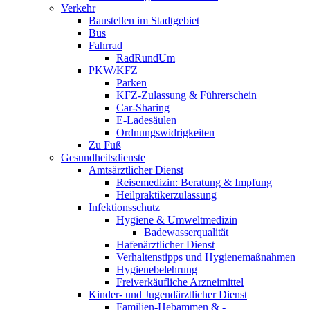
Verkehr
Baustellen im Stadtgebiet
Bus
Fahrrad
RadRundUm
PKW/KFZ
Parken
KFZ-Zulassung & Führerschein
Car-Sharing
E-Ladesäulen
Ordnungswidrigkeiten
Zu Fuß
Gesundheitsdienste
Amtsärztlicher Dienst
Reisemedizin: Beratung & Impfung
Heilpraktikerzulassung
Infektionsschutz
Hygiene & Umweltmedizin
Badewasserqualität
Hafenärztlicher Dienst
Verhaltenstipps und Hygienemaßnahmen
Hygienebelehrung
Freiverkäufliche Arzneimittel
Kinder- und Jugendärztlicher Dienst
Familien-Hebammen & -