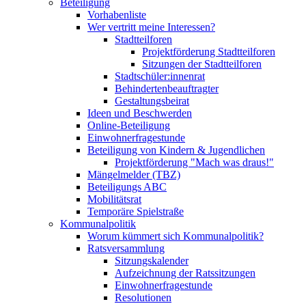
Beteiligung
Vorhabenliste
Wer vertritt meine Interessen?
Stadtteilforen
Projektförderung Stadtteilforen
Sitzungen der Stadtteilforen
Stadtschüler:innenrat
Behindertenbeauftragter
Gestaltungsbeirat
Ideen und Beschwerden
Online-Beteiligung
Einwohnerfragestunde
Beteiligung von Kindern & Jugendlichen
Projektförderung "Mach was draus!"
Mängelmelder (TBZ)
Beteiligungs ABC
Mobilitätsrat
Temporäre Spielstraße
Kommunalpolitik
Worum kümmert sich Kommunalpolitik?
Ratsversammlung
Sitzungskalender
Aufzeichnung der Ratssitzungen
Einwohnerfragestunde
Resolutionen