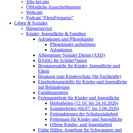
Jobs bei uns
Öffentliche Ausschreibungen
Webcam
Podcast "FlensFrequenz"
Leben & Soziales
Bürgerservice
Kinder, Jugendliche & Familien
Adoptionen und Pflegekinder
Pflegekinder aufnehmen
Adoptionen
Allgemeiner Sozialer Dienst (ASD)
BAföG für Schüler*innen
Beratungsstelle für Kinder, Jugendliche und
Eltern
Beratung zum Kinderschutz (für Fachkräfte)
Eingliederungshilfe für Kinder und Jugendliche
mit Behinderung
Familienzentren
Ferienangebote für Kinder und Jugendliche
Herbstferien (12.10. bis 24.10.2026)
Sommerferien (04.07. bis 5.08.2026)
Ferienaktionen der Schulsozialarbeit
Ferienpass für Kinder und Jugendliche
Offene Kinder- und Jugendarbeit
Frühe Hilfen: Angebote für Schwangere und