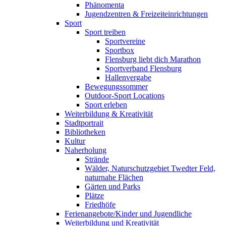
Phänomenta
Jugendzentren & Freizeiteinrichtungen
Sport
Sport treiben
Sportvereine
Sportbox
Flensburg liebt dich Marathon
Sportverband Flensburg
Hallenvergabe
Bewegungssommer
Outdoor-Sport Locations
Sport erleben
Weiterbildung & Kreativität
Stadtportrait
Bibliotheken
Kultur
Naherholung
Strände
Wälder, Naturschutzgebiet Twedter Feld,
naturnahe Flächen
Gärten und Parks
Plätze
Friedhöfe
Ferienangebote/Kinder und Jugendliche
Weiterbildung und Kreativität