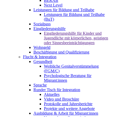
BERAB
Next Level
Leistungen für Bildung und Teilhabe
Leistungen für Bildung und Teilhabe
(BuT)
Sozialpass
Eingliederungshilfe
Eingliederungshilfe für Kinder und
Jugendliche mit körperlichen, geistigen
oder Sinnesbeeinträchtigungen
Wohngeld
Beschäftigung und Qualifizierung
Flucht & Integration
Gesundheit
Weibliche Genitalverstümmelung
(FGM/C)
Psychologische Beratung für
Migrant:innen
Sprache
Runder Tisch für Integration
Aktuelles
Video und Broschüre
Protokolle und Jahresberichte
Projekte und weitere Angebote
Ausbildung & Arbeit für Migrant:innen