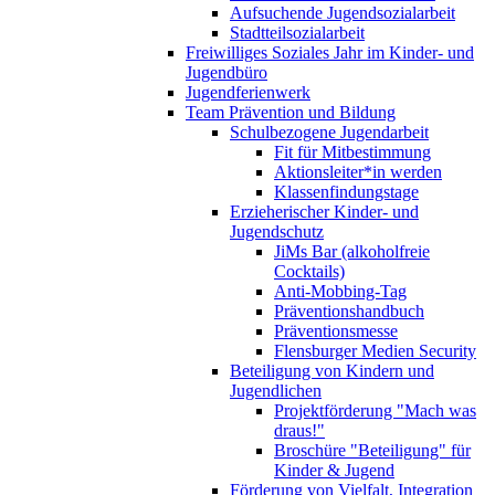
Aufsuchende Jugendsozialarbeit
Stadtteilsozialarbeit
Freiwilliges Soziales Jahr im Kinder- und
Jugendbüro
Jugendferienwerk
Team Prävention und Bildung
Schulbezogene Jugendarbeit
Fit für Mitbestimmung
Aktionsleiter*in werden
Klassenfindungstage
Erzieherischer Kinder- und
Jugendschutz
JiMs Bar (alkoholfreie
Cocktails)
Anti-Mobbing-Tag
Präventionshandbuch
Präventionsmesse
Flensburger Medien Security
Beteiligung von Kindern und
Jugendlichen
Projektförderung "Mach was
draus!"
Broschüre "Beteiligung" für
Kinder & Jugend
Förderung von Vielfalt, Integration