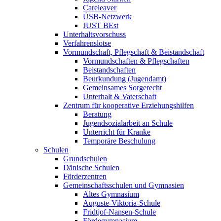
Careleaver
ÜSB-Netzwerk
JUST BEst
Unterhaltsvorschuss
Verfahrenslotse
Vormundschaft, Pflegschaft & Beistandschaft
Vormundschaften & Pflegschaften
Beistandschaften
Beurkundung (Jugendamt)
Gemeinsames Sorgerecht
Unterhalt & Vaterschaft
Zentrum für kooperative Erziehungshilfen
Beratung
Jugendsozialarbeit an Schule
Unterricht für Kranke
Temporäre Beschulung
Schulen
Grundschulen
Dänische Schulen
Förderzentren
Gemeinschaftsschulen und Gymnasien
Altes Gymnasium
Auguste-Viktoria-Schule
Fridtjof-Nansen-Schule
Fördegymnasium