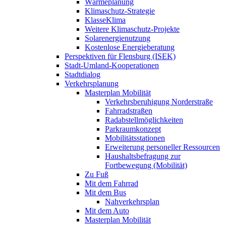
Wärmeplanung
Klimaschutz-Strategie
KlasseKlima
Weitere Klimaschutz-Projekte
Solarenergienutzung
Kostenlose Energieberatung
Perspektiven für Flensburg (ISEK)
Stadt-Umland-Kooperationen
Stadtdialog
Verkehrsplanung
Masterplan Mobilität
Verkehrsberuhigung Norderstraße
Fahrradstraßen
Radabstellmöglichkeiten
Parkraumkonzept
Mobilitätsstationen
Erweiterung personeller Ressourcen
Haushaltsbefragung zur
Fortbewegung (Mobilität)
Zu Fuß
Mit dem Fahrrad
Mit dem Bus
Nahverkehrsplan
Mit dem Auto
Masterplan Mobilität