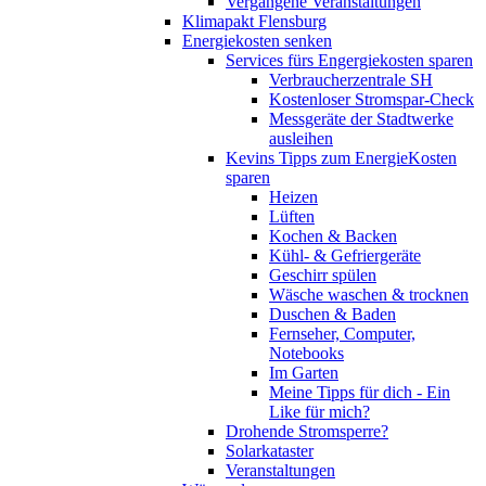
Vergangene Veranstaltungen
Klimapakt Flensburg
Energiekosten senken
Services fürs Engergiekosten sparen
Verbraucherzentrale SH
Kostenloser Stromspar-Check
Messgeräte der Stadtwerke
ausleihen
Kevins Tipps zum EnergieKosten
sparen
Heizen
Lüften
Kochen & Backen
Kühl- & Gefriergeräte
Geschirr spülen
Wäsche waschen & trocknen
Duschen & Baden
Fernseher, Computer,
Notebooks
Im Garten
Meine Tipps für dich - Ein
Like für mich?
Drohende Stromsperre?
Solarkataster
Veranstaltungen