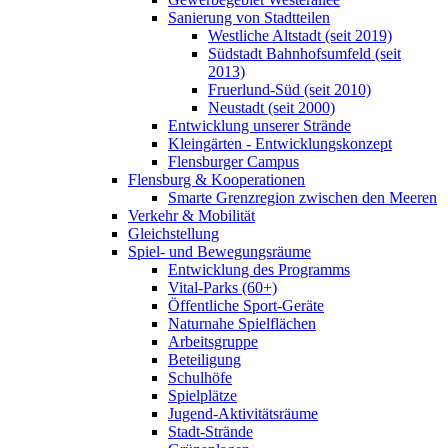
Sanierung von Stadtteilen
Westliche Altstadt (seit 2019)
Südstadt Bahnhofsumfeld (seit
2013)
Fruerlund-Süd (seit 2010)
Neustadt (seit 2000)
Entwicklung unserer Strände
Kleingärten - Entwicklungskonzept
Flensburger Campus
Flensburg & Kooperationen
Smarte Grenzregion zwischen den Meeren
Verkehr & Mobilität
Gleichstellung
Spiel- und Bewegungsräume
Entwicklung des Programms
Vital-Parks (60+)
Öffentliche Sport-Geräte
Naturnahe Spielflächen
Arbeitsgruppe
Beteiligung
Schulhöfe
Spielplätze
Jugend-Aktivitätsräume
Stadt-Strände