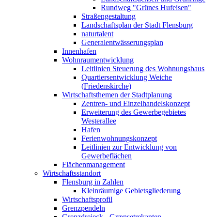
Rundweg "Grünes Hufeisen"
Straßengestaltung
Landschaftsplan der Stadt Flensburg
naturtalent
Generalentwässerungsplan
Innenhafen
Wohnraumentwicklung
Leitlinien Steuerung des Wohnungsbaus
Quartiersentwicklung Weiche
(Friedenskirche)
Wirtschaftsthemen der Stadtplanung
Zentren- und Einzelhandelskonzept
Erweiterung des Gewerbegebietes
Westerallee
Hafen
Ferienwohnungskonzept
Leitlinien zur Entwicklung von
Gewerbeflächen
Flächenmanagement
Wirtschaftsstandort
Flensburg in Zahlen
Kleinräumige Gebietsgliederung
Wirtschaftsprofil
Grenzpendeln
Grenzdreieck - Grænsetrekanten