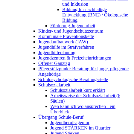
und Inklusion
Bildung für nachhaltige
Entwicklung (BNE) / Ökologische
Bildung
Förderung Jugendarbeit
Kinder- und Jugendschutzzentrum
Kommunale Präventionskette
Jugendaufbauwerk (JAW)
Jugendhilfe im Strafverfahren
Jugendhilfeplanung
Jugendzentren & Freizeiteinrichtungen
Offener Ganztag
Pflegestützpunkt: Beratung für junge, pflegende
Angehörige
Schulpsychologische Beratungsstelle
Schulsozialarbeit
Schulsozialarbeit kurz erklärt
Arbeitsweise der Schulsozialarbeit (6
Säulen)
Wen kann ich wo ansprechen - ein
Überblick
Übergang Schule-Beruf
Jugendberufsagentur
Jugend STÄRKEN im Quartier
Jugend Stärken