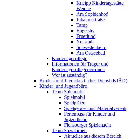
Kneipp Kindertagestätte
Weiche
Am Sophienhof
Johannisstraße
Tarup
Engelsby
Fruerlund
Neustadt
Schwedenheim
Am Ostseebad
Kindertagespflege
Informationen für Träger und
Kindertagespflegepersonen
Wer ist zuständig?
Kinder- und Jugendärztlicher Dienst (KJÄD)
Kinder- und Jugendbüro
Team Spielmobil
Spielmobil
Spielplätze
Spielgeräte- und Materialverleih
Ferienpass für Kinder und
Jugendliche
Flensburger Spielenacht
Team Sozialarbeit
Aktuelles aus diesem Bereich