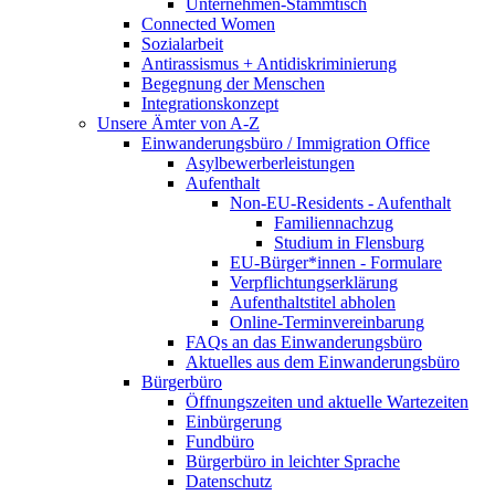
Unternehmen-Stammtisch
Connected Women
Sozialarbeit
Antirassismus + Antidiskriminierung
Begegnung der Menschen
Integrationskonzept
Unsere Ämter von A-Z
Einwanderungsbüro / Immigration Office
Asylbewerberleistungen
Aufenthalt
Non-EU-Residents - Aufenthalt
Familiennachzug
Studium in Flensburg
EU-Bürger*innen - Formulare
Verpflichtungserklärung
Aufenthaltstitel abholen
Online-Terminvereinbarung
FAQs an das Einwanderungsbüro
Aktuelles aus dem Einwanderungsbüro
Bürgerbüro
Öffnungszeiten und aktuelle Wartezeiten
Einbürgerung
Fundbüro
Bürgerbüro in leichter Sprache
Datenschutz