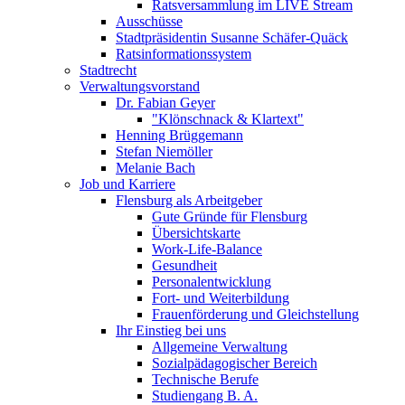
Ratsversammlung im LIVE Stream
Ausschüsse
Stadtpräsidentin Susanne Schäfer-Quäck
Ratsinformationssystem
Stadtrecht
Verwaltungsvorstand
Dr. Fabian Geyer
"Klönschnack & Klartext"
Henning Brüggemann
Stefan Niemöller
Melanie Bach
Job und Karriere
Flensburg als Arbeitgeber
Gute Gründe für Flensburg
Übersichtskarte
Work-Life-Balance
Gesundheit
Personalentwicklung
Fort- und Weiterbildung
Frauenförderung und Gleichstellung
Ihr Einstieg bei uns
Allgemeine Verwaltung
Sozialpädagogischer Bereich
Technische Berufe
Studiengang B. A.