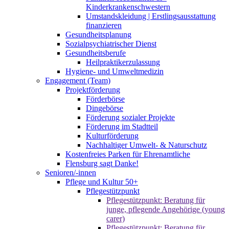
Kinderkrankenschwestern
Umstandskleidung | Erstlingsausstattung
finanzieren
Gesundheitsplanung
Sozialpsychiatrischer Dienst
Gesundheitsberufe
Heilpraktikerzulassung
Hygiene- und Umweltmedizin
Engagement (Team)
Projektförderung
Förderbörse
Dingebörse
Förderung sozialer Projekte
Förderung im Stadtteil
Kulturförderung
Nachhaltiger Umwelt- & Naturschutz
Kostenfreies Parken für Ehrenamtliche
Flensburg sagt Danke!
Senioren/-innen
Pflege und Kultur 50+
Pflegestützpunkt
Pflegestützpunkt: Beratung für
junge, pflegende Angehörige (young
carer)
Pflegestützpunkt: Beratung für