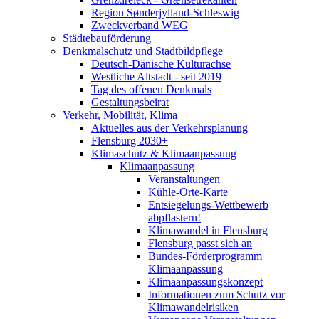
Region Sønderjylland-Schleswig
Zweckverband WEG
Städtebauförderung
Denkmalschutz und Stadtbildpflege
Deutsch-Dänische Kulturachse
Westliche Altstadt - seit 2019
Tag des offenen Denkmals
Gestaltungsbeirat
Verkehr, Mobilität, Klima
Aktuelles aus der Verkehrsplanung
Flensburg 2030+
Klimaschutz & Klimaanpassung
Klimaanpassung
Veranstaltungen
Kühle-Orte-Karte
Entsiegelungs-Wettbewerb
abpflastern!
Klimawandel in Flensburg
Flensburg passt sich an
Bundes-Förderprogramm
Klimaanpassung
Klimaanpassungskonzept
Informationen zum Schutz vor
Klimawandelrisiken