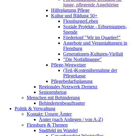
junge, pflegende Angehörige
Hilfeplanung Pflege
Kultur und Bildung 50+
FlensburgerLeben
Soziale Projekte - Erbsensuppen-
Spende
Fördertopf "Wir im Quartier!"
Angebote und Veranstaltungen in
Flensburg
Generationen-Kulturen-Vielfalt
"Die Notfallmappe"
Pflege-Wegweiser
(Teil-)Kostenübernahme der
Pflegekasse
Pflegebedarfsplanung
Regionales Netzwerk Demenz
Seniorenbeirat
Menschen mit Behinderung
Behindertenbeauftragter
Politik & Verwaltung
Kontakt: Unsere Ämter
Ämter (nach Anliegen / von A-Z)
Flensburg & Themen
Stadtbild im Wandel
Gewerbegebiet Westerallee