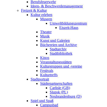
Berufsfeuerwehr
Ideen- & Beschwerdemanagement
Freizeit & Kultur
Kultur erleben
Museen
Umweltbildungszentrum
Eiszeit-Haus
Theater
Musik
Kunst und Galerien
Büchereien und Archive
Stadtarchiv
Stadtbibliothek
Kinos
Veranstaltungsstätten
Kulturgruppen und -vereine
Festivals
Kulturtreffs
Stadtportrait
Städtepartnerschaften
Carlisle (GB)
Slupsk (PL)
Neubrandenburg (D)
Spiel und Spaß
Campusbad