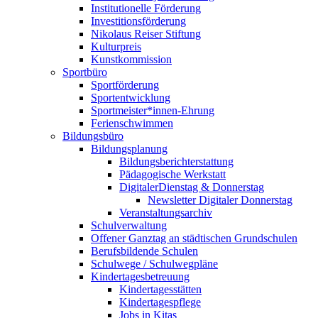
Institutionelle Förderung
Investitionsförderung
Nikolaus Reiser Stiftung
Kulturpreis
Kunstkommission
Sportbüro
Sportförderung
Sportentwicklung
Sportmeister*innen-Ehrung
Ferienschwimmen
Bildungsbüro
Bildungsplanung
Bildungsberichterstattung
Pädagogische Werkstatt
DigitalerDienstag & Donnerstag
Newsletter Digitaler Donnerstag
Veranstaltungsarchiv
Schulverwaltung
Offener Ganztag an städtischen Grundschulen
Berufsbildende Schulen
Schulwege / Schulwegpläne
Kindertagesbetreuung
Kindertagesstätten
Kindertagespflege
Jobs in Kitas