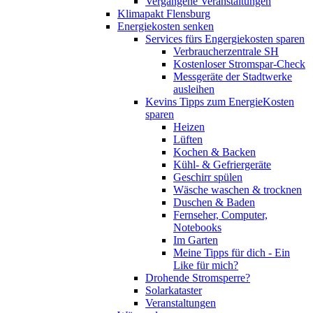
Vergangene Veranstaltungen
Klimapakt Flensburg
Energiekosten senken
Services fürs Engergiekosten sparen
Verbraucherzentrale SH
Kostenloser Stromspar-Check
Messgeräte der Stadtwerke
ausleihen
Kevins Tipps zum EnergieKosten
sparen
Heizen
Lüften
Kochen & Backen
Kühl- & Gefriergeräte
Geschirr spülen
Wäsche waschen & trocknen
Duschen & Baden
Fernseher, Computer,
Notebooks
Im Garten
Meine Tipps für dich - Ein
Like für mich?
Drohende Stromsperre?
Solarkataster
Veranstaltungen