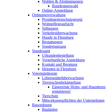
Wahlen & Abstimmungen
Bundestagswahl
Online-Anmeldung
Ordnungsverwaltung
Prostituiertenschutzgesetz
Wohnpflegeaufsicht
Stiftungen
Verkehrsüberwachung
Hunde in Flensburg
Bestattungen
Sondernutzung
Standesamt
Urkundenbestellung
Vorgeburtliche Anmeldung
Kontakt und Beratung
Heiraten in Flensburg
Veterinärdienste
Lebensmittelüberwachung
Tierseuchenbekämpfung
Eingereiste Heim- und Haustieren
registrieren!
Tierschutz
Mitwirkungspflichten der Unternehmen
Bauordnung
Baulasten