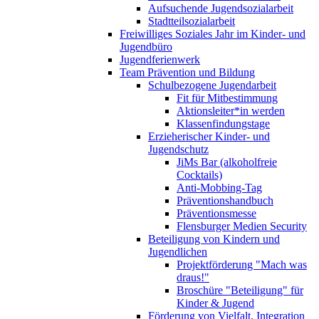
Aufsuchende Jugendsozialarbeit
Stadtteilsozialarbeit
Freiwilliges Soziales Jahr im Kinder- und
Jugendbüro
Jugendferienwerk
Team Prävention und Bildung
Schulbezogene Jugendarbeit
Fit für Mitbestimmung
Aktionsleiter*in werden
Klassenfindungstage
Erzieherischer Kinder- und
Jugendschutz
JiMs Bar (alkoholfreie
Cocktails)
Anti-Mobbing-Tag
Präventionshandbuch
Präventionsmesse
Flensburger Medien Security
Beteiligung von Kindern und
Jugendlichen
Projektförderung "Mach was
draus!"
Broschüre "Beteiligung" für
Kinder & Jugend
Förderung von Vielfalt, Integration