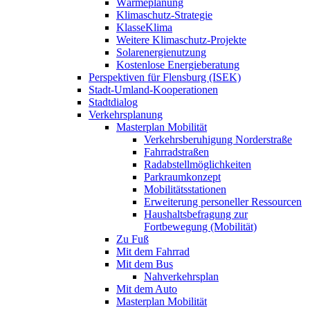
Wärmeplanung
Klimaschutz-Strategie
KlasseKlima
Weitere Klimaschutz-Projekte
Solarenergienutzung
Kostenlose Energieberatung
Perspektiven für Flensburg (ISEK)
Stadt-Umland-Kooperationen
Stadtdialog
Verkehrsplanung
Masterplan Mobilität
Verkehrsberuhigung Norderstraße
Fahrradstraßen
Radabstellmöglichkeiten
Parkraumkonzept
Mobilitätsstationen
Erweiterung personeller Ressourcen
Haushaltsbefragung zur
Fortbewegung (Mobilität)
Zu Fuß
Mit dem Fahrrad
Mit dem Bus
Nahverkehrsplan
Mit dem Auto
Masterplan Mobilität