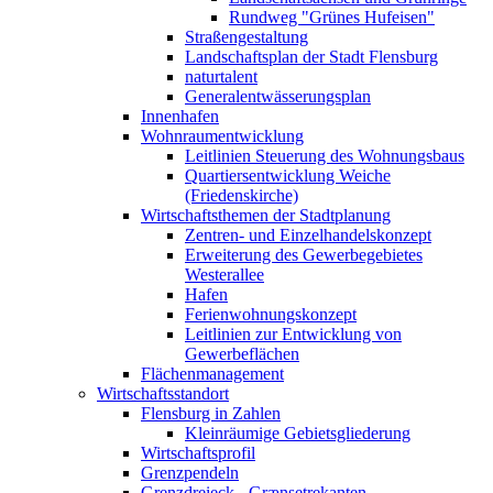
Rundweg "Grünes Hufeisen"
Straßengestaltung
Landschaftsplan der Stadt Flensburg
naturtalent
Generalentwässerungsplan
Innenhafen
Wohnraumentwicklung
Leitlinien Steuerung des Wohnungsbaus
Quartiersentwicklung Weiche
(Friedenskirche)
Wirtschaftsthemen der Stadtplanung
Zentren- und Einzelhandelskonzept
Erweiterung des Gewerbegebietes
Westerallee
Hafen
Ferienwohnungskonzept
Leitlinien zur Entwicklung von
Gewerbeflächen
Flächenmanagement
Wirtschaftsstandort
Flensburg in Zahlen
Kleinräumige Gebietsgliederung
Wirtschaftsprofil
Grenzpendeln
Grenzdreieck - Grænsetrekanten