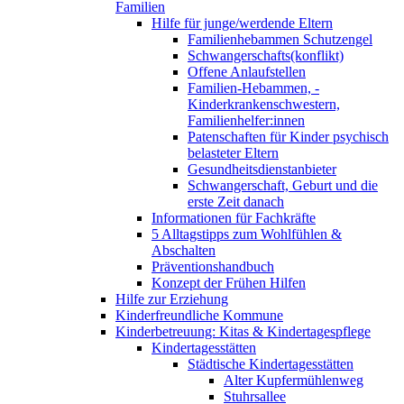
Familien
Hilfe für junge/werdende Eltern
Familienhebammen Schutzengel
Schwangerschafts(konflikt)
Offene Anlaufstellen
Familien-Hebammen, -
Kinderkrankenschwestern,
Familienhelfer:innen
Patenschaften für Kinder psychisch
belasteter Eltern
Gesundheitsdienstanbieter
Schwangerschaft, Geburt und die
erste Zeit danach
Informationen für Fachkräfte
5 Alltagstipps zum Wohlfühlen &
Abschalten
Präventionshandbuch
Konzept der Frühen Hilfen
Hilfe zur Erziehung
Kinderfreundliche Kommune
Kinderbetreuung: Kitas & Kindertagespflege
Kindertagesstätten
Städtische Kindertagesstätten
Alter Kupfermühlenweg
Stuhrsallee