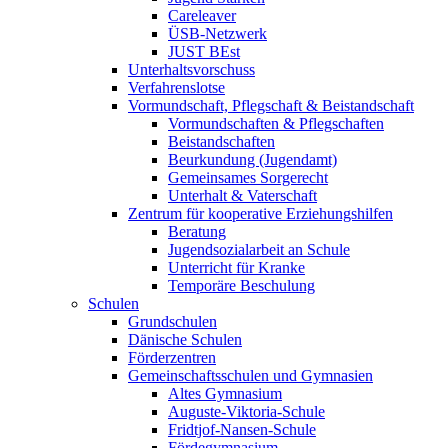
Careleaver
ÜSB-Netzwerk
JUST BEst
Unterhaltsvorschuss
Verfahrenslotse
Vormundschaft, Pflegschaft & Beistandschaft
Vormundschaften & Pflegschaften
Beistandschaften
Beurkundung (Jugendamt)
Gemeinsames Sorgerecht
Unterhalt & Vaterschaft
Zentrum für kooperative Erziehungshilfen
Beratung
Jugendsozialarbeit an Schule
Unterricht für Kranke
Temporäre Beschulung
Schulen
Grundschulen
Dänische Schulen
Förderzentren
Gemeinschaftsschulen und Gymnasien
Altes Gymnasium
Auguste-Viktoria-Schule
Fridtjof-Nansen-Schule
Fördegymnasium