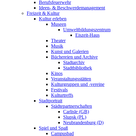
Berufsfeuerwehr
Ideen- & Beschwerdemanagement
Freizeit & Kultur
Kultur erleben
Museen
Umweltbildungszentrum
Eiszeit-Haus
Theater
Musik
Kunst und Galerien
Büchereien und Archive
Stadtarchiv
Stadtbibliothek
Kinos
Veranstaltungsstätten
Kulturgruppen und -vereine
Festivals
Kulturtreffs
Stadtportrait
Städtepartnerschaften
Carlisle (GB)
Slupsk (PL)
Neubrandenburg (D)
Spiel und Spaß
Campusbad