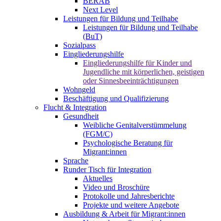
BERAB
Next Level
Leistungen für Bildung und Teilhabe
Leistungen für Bildung und Teilhabe
(BuT)
Sozialpass
Eingliederungshilfe
Eingliederungshilfe für Kinder und
Jugendliche mit körperlichen, geistigen
oder Sinnesbeeinträchtigungen
Wohngeld
Beschäftigung und Qualifizierung
Flucht & Integration
Gesundheit
Weibliche Genitalverstümmelung
(FGM/C)
Psychologische Beratung für
Migrant:innen
Sprache
Runder Tisch für Integration
Aktuelles
Video und Broschüre
Protokolle und Jahresberichte
Projekte und weitere Angebote
Ausbildung & Arbeit für Migrant:innen