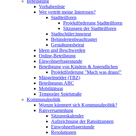
Beteiligung
Vorhabenliste
Wer vertritt meine Interessen?
Stadtteilforen
Projektförderung Stadtteilforen
Sitzungen der Stadtteilforen
Stadtschüler:innenrat
Behindertenbeauftragter
Gestaltungsbeirat
Ideen und Beschwerden
Online-Beteiligung
Einwohnerfragestunde
Beteiligung von Kindern & Jugendlichen
Projektförderung "Mach was draus!"
Mängelmelder (TBZ)
Beteiligungs ABC
Mobilitätsrat
Temporäre Spielstraße
Kommunalpolitik
Worum kümmert sich Kommunalpolitik?
Ratsversammlung
Sitzungskalender
Aufzeichnung der Ratssitzungen
Einwohnerfragestunde
Resolutionen