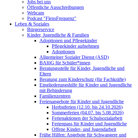
Jobs bei uns
Öffentliche Ausschreibungen
Webcam
Podcast "FlensFrequenz"
Leben & Soziales
Bürgerservice
Kinder, Jugendliche & Familien
Adoptionen und Pflegekinder
Pflegekinder aufnehmen
Adoptionen
Allgemeiner Sozialer Dienst (ASD)
BAföG für Schüler*innen
Beratungsstelle für Kinder, Jugendliche und
Eltern
Beratung zum Kinderschutz (für Fachkräfte)
Eingliederungshilfe für Kinder und Jugendliche
mit Behinderung
Familienzentren
Ferienangebote für Kinder und Jugendliche
Herbstferien (12.10. bis 24.10.2026)
Sommerferien (04.07. bis 5.08.2026)
Ferienaktionen der Schulsozialarbeit
Ferienpass für Kinder und Jugendliche
Offene Kinder- und Jugendarbeit
Frühe Hilfen: Angebote für Schwangere und