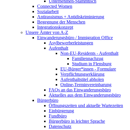
Unternehmen-Stammtisch
Connected Women
Sozialarbeit
Antirassismus + Antidiskriminierung
Begegnung der Menschen
Integrationskonzept
Unsere Ämter von A-Z
Einwanderungsbüro / Immigration Office
Asylbewerberleistungen
Aufenthalt
Non-EU-Residents - Aufenthalt
Familiennachzug
Studium in Flensburg
EU-Bürger*innen - Formulare
Verpflichtungserklärung
Aufenthaltstitel abholen
Online-Terminvereinbarung
FAQs an das Einwanderungsbüro
Aktuelles aus dem Einwanderungsbüro
Bürgerbüro
Öffnungszeiten und aktuelle Wartezeiten
Einbürgerung
Fundbüro
Bürgerbüro in leichter Sprache
Datenschutz