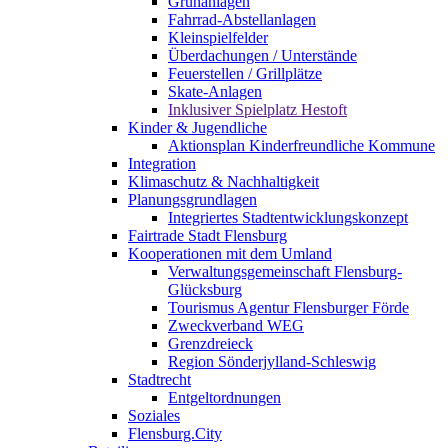
Grünanlagen
Fahrrad-Abstellanlagen
Kleinspielfelder
Überdachungen / Unterstände
Feuerstellen / Grillplätze
Skate-Anlagen
Inklusiver Spielplatz Hestoft
Kinder & Jugendliche
Aktionsplan Kinderfreundliche Kommune
Integration
Klimaschutz & Nachhaltigkeit
Planungsgrundlagen
Integriertes Stadtentwicklungskonzept
Fairtrade Stadt Flensburg
Kooperationen mit dem Umland
Verwaltungsgemeinschaft Flensburg-
Glücksburg
Tourismus Agentur Flensburger Förde
Zweckverband WEG
Grenzdreieck
Region Sönderjylland-Schleswig
Stadtrecht
Entgeltordnungen
Soziales
Flensburg.City