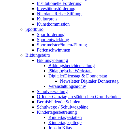
Institutionelle Förderung
Investitionsförderung
Nikolaus Reiser Stiftung
Kulturpreis
Kunstkommission
Sportbüro
Sportförderung
Sportentwicklung
Sportmeister*innen-Ehrung
Ferienschwimmen
Bildungsbüro
Bildungsplanung
Bildungsberichterstattung
Pädagogische Werkstatt
DigitalerDienstag & Donnerstag
Newsletter Digitaler Donnerstag
Veranstaltungsarchiv
Schulverwaltung
Offener Ganztag an städtischen Grundschulen
Berufsbildende Schulen
Schulwege / Schulwegpläne
Kindertagesbetreuung
Kindertagesstätten
Kindertagespflege
Jobs in Kitas