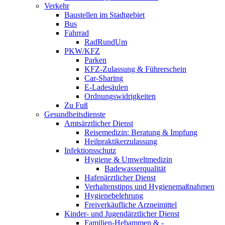
Verkehr
Baustellen im Stadtgebiet
Bus
Fahrrad
RadRundUm
PKW/KFZ
Parken
KFZ-Zulassung & Führerschein
Car-Sharing
E-Ladesäulen
Ordnungswidrigkeiten
Zu Fuß
Gesundheitsdienste
Amtsärztlicher Dienst
Reisemedizin: Beratung & Impfung
Heilpraktikerzulassung
Infektionsschutz
Hygiene & Umweltmedizin
Badewasserqualität
Hafenärztlicher Dienst
Verhaltenstipps und Hygienemaßnahmen
Hygienebelehrung
Freiverkäufliche Arzneimittel
Kinder- und Jugendärztlicher Dienst
Familien-Hebammen & -