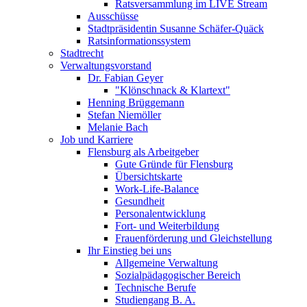
Ratsversammlung im LIVE Stream
Ausschüsse
Stadtpräsidentin Susanne Schäfer-Quäck
Ratsinformationssystem
Stadtrecht
Verwaltungsvorstand
Dr. Fabian Geyer
"Klönschnack & Klartext"
Henning Brüggemann
Stefan Niemöller
Melanie Bach
Job und Karriere
Flensburg als Arbeitgeber
Gute Gründe für Flensburg
Übersichtskarte
Work-Life-Balance
Gesundheit
Personalentwicklung
Fort- und Weiterbildung
Frauenförderung und Gleichstellung
Ihr Einstieg bei uns
Allgemeine Verwaltung
Sozialpädagogischer Bereich
Technische Berufe
Studiengang B. A.