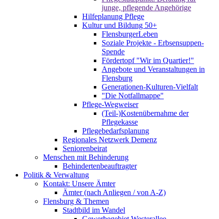
junge, pflegende Angehörige
Hilfeplanung Pflege
Kultur und Bildung 50+
FlensburgerLeben
Soziale Projekte - Erbsensuppen-
Spende
Fördertopf "Wir im Quartier!"
Angebote und Veranstaltungen in
Flensburg
Generationen-Kulturen-Vielfalt
"Die Notfallmappe"
Pflege-Wegweiser
(Teil-)Kostenübernahme der
Pflegekasse
Pflegebedarfsplanung
Regionales Netzwerk Demenz
Seniorenbeirat
Menschen mit Behinderung
Behindertenbeauftragter
Politik & Verwaltung
Kontakt: Unsere Ämter
Ämter (nach Anliegen / von A-Z)
Flensburg & Themen
Stadtbild im Wandel
Gewerbegebiet Westerallee