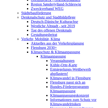
Region Sønderjylland-Schleswig
Zweckverband WEG
Städtebauförderung
Denkmalschutz und Stadtbildpflege
Deutsch-Dänische Kulturachse
Westliche Altstadt - seit 2019
Tag des offenen Denkmals
Gestaltungsbeirat
Verkehr, Mobilität, Klima
Aktuelles aus der Verkehrsplanung
Flensburg 2030+
Klimaschutz & Klimaanpassung
Klimaanpassung
Veranstaltungen
Kühle-Orte-Karte
Entsiegelungs-Wettbewerb
abpflastern!
Klimawandel in Flensburg
Flensburg passt sich an
Bundes-Förderprogramm
Klimaanpassung
Klimaanpassungskonzept
Informationen zum Schutz vor
Klimawandelrisiken