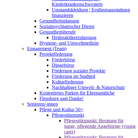
Kinderkrankenschwestern
Umstandskleidung | Erstlingsausstattung
finanzieren
Gesundheitsplanung
Sozialpsychiatrischer Dienst
Gesundheitsberufe
Heilpraktikerzulassung
Hygiene- und Umweltmedizin
Engagement (Team)
Projektförderung
Förderbörse
Dingebörse
Förderung sozialer Projekte
Förderung im Stadtteil
Kulturförderung
Nachhaltiger Umwelt- & Naturschutz
Kostenfreies Parken für Ehrenamtliche
Flensburg sagt Danke!
Senioren/-innen
Pflege und Kultur 50+
Pflegestützpunkt
Pflegestützpunkt: Beratung für
junge, pflegende Angehörige (young
carer)
Pflegestützpunkt: Beratung für