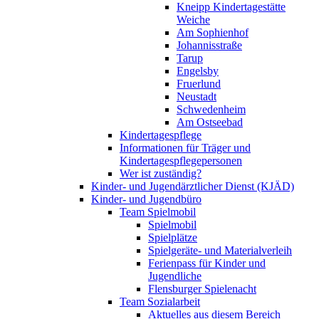
Kneipp Kindertagestätte
Weiche
Am Sophienhof
Johannisstraße
Tarup
Engelsby
Fruerlund
Neustadt
Schwedenheim
Am Ostseebad
Kindertagespflege
Informationen für Träger und
Kindertagespflegepersonen
Wer ist zuständig?
Kinder- und Jugendärztlicher Dienst (KJÄD)
Kinder- und Jugendbüro
Team Spielmobil
Spielmobil
Spielplätze
Spielgeräte- und Materialverleih
Ferienpass für Kinder und
Jugendliche
Flensburger Spielenacht
Team Sozialarbeit
Aktuelles aus diesem Bereich