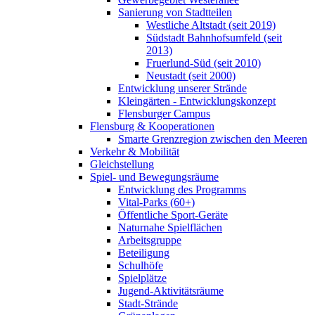
Sanierung von Stadtteilen
Westliche Altstadt (seit 2019)
Südstadt Bahnhofsumfeld (seit
2013)
Fruerlund-Süd (seit 2010)
Neustadt (seit 2000)
Entwicklung unserer Strände
Kleingärten - Entwicklungskonzept
Flensburger Campus
Flensburg & Kooperationen
Smarte Grenzregion zwischen den Meeren
Verkehr & Mobilität
Gleichstellung
Spiel- und Bewegungsräume
Entwicklung des Programms
Vital-Parks (60+)
Öffentliche Sport-Geräte
Naturnahe Spielflächen
Arbeitsgruppe
Beteiligung
Schulhöfe
Spielplätze
Jugend-Aktivitätsräume
Stadt-Strände