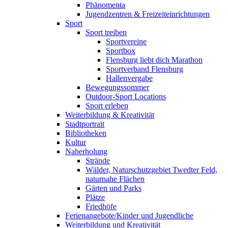
Phänomenta
Jugendzentren & Freizeiteinrichtungen
Sport
Sport treiben
Sportvereine
Sportbox
Flensburg liebt dich Marathon
Sportverband Flensburg
Hallenvergabe
Bewegungssommer
Outdoor-Sport Locations
Sport erleben
Weiterbildung & Kreativität
Stadtportrait
Bibliotheken
Kultur
Naherholung
Strände
Wälder, Naturschutzgebiet Twedter Feld,
naturnahe Flächen
Gärten und Parks
Plätze
Friedhöfe
Ferienangebote/Kinder und Jugendliche
Weiterbildung und Kreativität