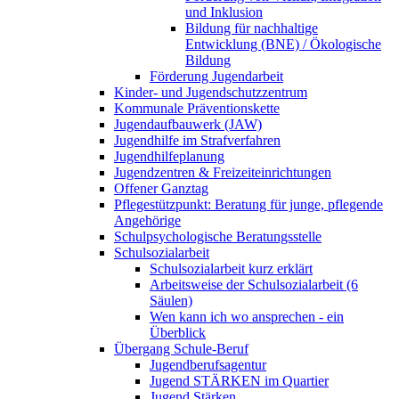
und Inklusion
Bildung für nachhaltige
Entwicklung (BNE) / Ökologische
Bildung
Förderung Jugendarbeit
Kinder- und Jugendschutzzentrum
Kommunale Präventionskette
Jugendaufbauwerk (JAW)
Jugendhilfe im Strafverfahren
Jugendhilfeplanung
Jugendzentren & Freizeiteinrichtungen
Offener Ganztag
Pflegestützpunkt: Beratung für junge, pflegende
Angehörige
Schulpsychologische Beratungsstelle
Schulsozialarbeit
Schulsozialarbeit kurz erklärt
Arbeitsweise der Schulsozialarbeit (6
Säulen)
Wen kann ich wo ansprechen - ein
Überblick
Übergang Schule-Beruf
Jugendberufsagentur
Jugend STÄRKEN im Quartier
Jugend Stärken