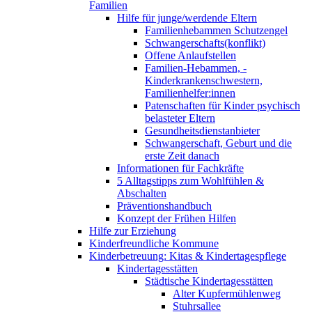
Familien
Hilfe für junge/werdende Eltern
Familienhebammen Schutzengel
Schwangerschafts(konflikt)
Offene Anlaufstellen
Familien-Hebammen, -
Kinderkrankenschwestern,
Familienhelfer:innen
Patenschaften für Kinder psychisch
belasteter Eltern
Gesundheitsdienstanbieter
Schwangerschaft, Geburt und die
erste Zeit danach
Informationen für Fachkräfte
5 Alltagstipps zum Wohlfühlen &
Abschalten
Präventionshandbuch
Konzept der Frühen Hilfen
Hilfe zur Erziehung
Kinderfreundliche Kommune
Kinderbetreuung: Kitas & Kindertagespflege
Kindertagesstätten
Städtische Kindertagesstätten
Alter Kupfermühlenweg
Stuhrsallee