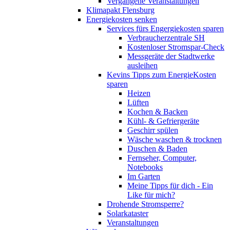
Vergangene Veranstaltungen
Klimapakt Flensburg
Energiekosten senken
Services fürs Engergiekosten sparen
Verbraucherzentrale SH
Kostenloser Stromspar-Check
Messgeräte der Stadtwerke
ausleihen
Kevins Tipps zum EnergieKosten
sparen
Heizen
Lüften
Kochen & Backen
Kühl- & Gefriergeräte
Geschirr spülen
Wäsche waschen & trocknen
Duschen & Baden
Fernseher, Computer,
Notebooks
Im Garten
Meine Tipps für dich - Ein
Like für mich?
Drohende Stromsperre?
Solarkataster
Veranstaltungen