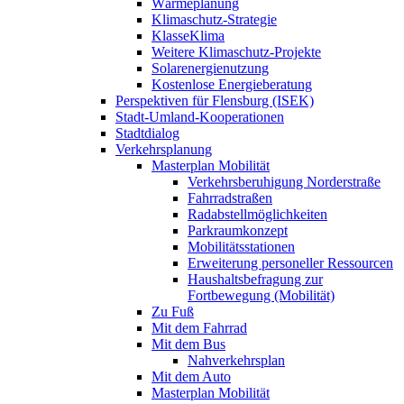
Wärmeplanung
Klimaschutz-Strategie
KlasseKlima
Weitere Klimaschutz-Projekte
Solarenergienutzung
Kostenlose Energieberatung
Perspektiven für Flensburg (ISEK)
Stadt-Umland-Kooperationen
Stadtdialog
Verkehrsplanung
Masterplan Mobilität
Verkehrsberuhigung Norderstraße
Fahrradstraßen
Radabstellmöglichkeiten
Parkraumkonzept
Mobilitätsstationen
Erweiterung personeller Ressourcen
Haushaltsbefragung zur
Fortbewegung (Mobilität)
Zu Fuß
Mit dem Fahrrad
Mit dem Bus
Nahverkehrsplan
Mit dem Auto
Masterplan Mobilität