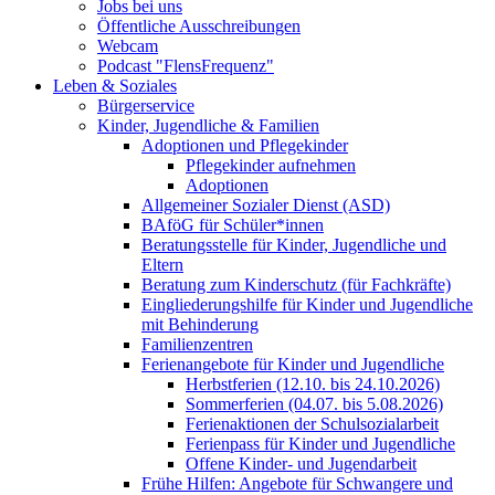
Jobs bei uns
Öffentliche Ausschreibungen
Webcam
Podcast "FlensFrequenz"
Leben & Soziales
Bürgerservice
Kinder, Jugendliche & Familien
Adoptionen und Pflegekinder
Pflegekinder aufnehmen
Adoptionen
Allgemeiner Sozialer Dienst (ASD)
BAföG für Schüler*innen
Beratungsstelle für Kinder, Jugendliche und
Eltern
Beratung zum Kinderschutz (für Fachkräfte)
Eingliederungshilfe für Kinder und Jugendliche
mit Behinderung
Familienzentren
Ferienangebote für Kinder und Jugendliche
Herbstferien (12.10. bis 24.10.2026)
Sommerferien (04.07. bis 5.08.2026)
Ferienaktionen der Schulsozialarbeit
Ferienpass für Kinder und Jugendliche
Offene Kinder- und Jugendarbeit
Frühe Hilfen: Angebote für Schwangere und