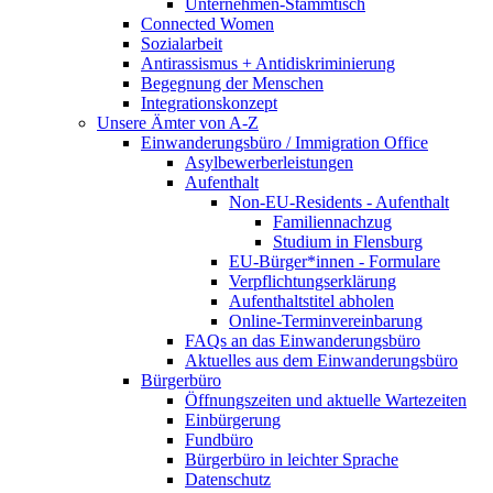
Unternehmen-Stammtisch
Connected Women
Sozialarbeit
Antirassismus + Antidiskriminierung
Begegnung der Menschen
Integrationskonzept
Unsere Ämter von A-Z
Einwanderungsbüro / Immigration Office
Asylbewerberleistungen
Aufenthalt
Non-EU-Residents - Aufenthalt
Familiennachzug
Studium in Flensburg
EU-Bürger*innen - Formulare
Verpflichtungserklärung
Aufenthaltstitel abholen
Online-Terminvereinbarung
FAQs an das Einwanderungsbüro
Aktuelles aus dem Einwanderungsbüro
Bürgerbüro
Öffnungszeiten und aktuelle Wartezeiten
Einbürgerung
Fundbüro
Bürgerbüro in leichter Sprache
Datenschutz