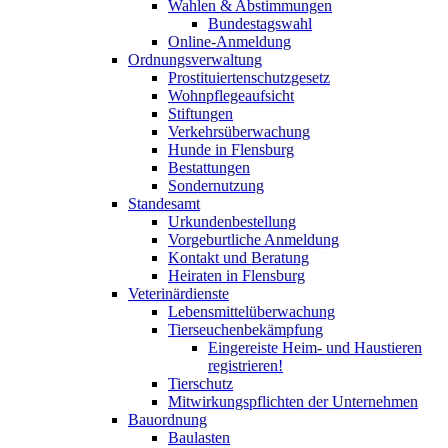
Wahlen & Abstimmungen
Bundestagswahl
Online-Anmeldung
Ordnungsverwaltung
Prostituiertenschutzgesetz
Wohnpflegeaufsicht
Stiftungen
Verkehrsüberwachung
Hunde in Flensburg
Bestattungen
Sondernutzung
Standesamt
Urkundenbestellung
Vorgeburtliche Anmeldung
Kontakt und Beratung
Heiraten in Flensburg
Veterinärdienste
Lebensmittelüberwachung
Tierseuchenbekämpfung
Eingereiste Heim- und Haustieren
registrieren!
Tierschutz
Mitwirkungspflichten der Unternehmen
Bauordnung
Baulasten