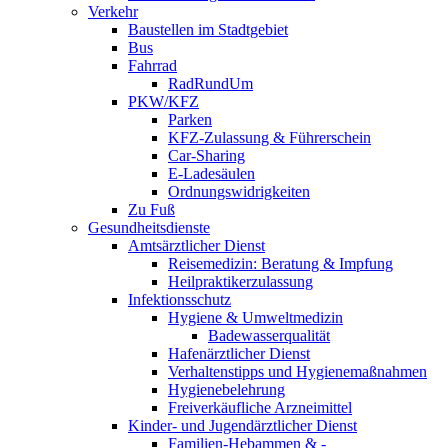
Verkehr
Baustellen im Stadtgebiet
Bus
Fahrrad
RadRundUm
PKW/KFZ
Parken
KFZ-Zulassung & Führerschein
Car-Sharing
E-Ladesäulen
Ordnungswidrigkeiten
Zu Fuß
Gesundheitsdienste
Amtsärztlicher Dienst
Reisemedizin: Beratung & Impfung
Heilpraktikerzulassung
Infektionsschutz
Hygiene & Umweltmedizin
Badewasserqualität
Hafenärztlicher Dienst
Verhaltenstipps und Hygienemaßnahmen
Hygienebelehrung
Freiverkäufliche Arzneimittel
Kinder- und Jugendärztlicher Dienst
Familien-Hebammen & -