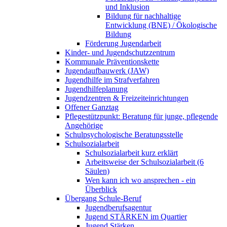
und Inklusion
Bildung für nachhaltige
Entwicklung (BNE) / Ökologische
Bildung
Förderung Jugendarbeit
Kinder- und Jugendschutzzentrum
Kommunale Präventionskette
Jugendaufbauwerk (JAW)
Jugendhilfe im Strafverfahren
Jugendhilfeplanung
Jugendzentren & Freizeiteinrichtungen
Offener Ganztag
Pflegestützpunkt: Beratung für junge, pflegende
Angehörige
Schulpsychologische Beratungsstelle
Schulsozialarbeit
Schulsozialarbeit kurz erklärt
Arbeitsweise der Schulsozialarbeit (6
Säulen)
Wen kann ich wo ansprechen - ein
Überblick
Übergang Schule-Beruf
Jugendberufsagentur
Jugend STÄRKEN im Quartier
Jugend Stärken