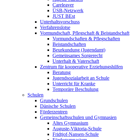
Careleaver
ÜSB-Netzwerk
JUST BEst
Unterhaltsvorschuss
Verfahrenslotse
Vormundschaft, Pflegschaft & Beistandschaft
Vormundschaften & Pflegschaften
Beistandschaften
Beurkundung (Jugendamt)
Gemeinsames Sorgerecht
Unterhalt & Vaterschaft
Zentrum für kooperative Erziehungshilfen
Beratung
Jugendsozialarbeit an Schule
Unterricht für Kranke
Temporäre Beschulung
Schulen
Grundschulen
Dänische Schulen
Förderzentren
Gemeinschaftsschulen und Gymnasien
Altes Gymnasium
Auguste-Viktoria-Schule
Fridtjof-Nansen-Schule
Fördegymnasium