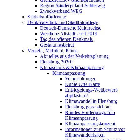
Region Sønderjylland-Schleswig
Zweckverband WEG
Städtebauförderung
Denkmalschutz und Stadtbildpflege
Deutsch-Dänische Kulturachse
Westliche Altstadt - seit 2019
Tag des offenen Denkmals
Gestaltungsbeirat
Verkehr, Mobilität, Klima
Aktuelles aus der Verkehrsplanung
Flensburg 2030+
Klimaschutz & Klimaanpassung
Klimaanpassung
Veranstaltungen
Kühle-Orte-Karte
Entsiegelungs-Wettbewerb
abpflastern!
Klimawandel in Flensburg
Flensburg passt sich an
Bundes-Förderprogramm
Klimaanpassung
Klimaanpassungskonzept
Informationen zum Schutz vor
Klimawandelrisiken