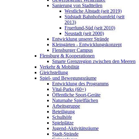
Sanierung von Stadtteilen
Westliche Altstadt (seit 2019)
Südstadt Bahnhofsumfeld (seit
2013)
Fruerlund-Süd (seit 2010)
Neustadt (seit 2000)
Entwicklung unserer Strände
Kleingärten - Entwicklungskonzept
Flensburger Campus
Flensburg & Kooperationen
Smarte Grenzregion zwischen den Meeren
Verkehr & Mobilität
Gleichstellung
Spiel- und Bewegungsräume
Entwicklung des Programms
Vital-Parks (60+)
Öffentliche Sport-Geräte
Naturnahe Spielflächen
Arbeitsgruppe
Beteiligung
Schulhöfe
Spielplätze
Jugend-Aktivitätsräume
Stadt-Strände