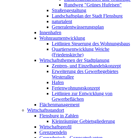
Rundweg "Grünes Hufeisen"
Straßengestaltung
Landschaftsplan der Stadt Flensburg
naturtalent
Generalentwässerungsplan
Innenhafen
Wohnraumentwicklung
Leitlinien Steuerung des Wohnungsbaus
Quartiersentwicklung Weiche
(Friedenskirche)
Wirtschaftsthemen der Stadtplanung
Zentren- und Einzelhandelskonzept
Erweiterung des Gewerbegebietes
Westerallee
Hafen
Ferienwohnungskonzept
Leitlinien zur Entwicklung von
Gewerbeflächen
Flächenmanagement
Wirtschaftsstandort
Flensburg in Zahlen
Kleinräumige Gebietsgliederung
Wirtschaftsprofil
Grenzpendeln
Grenzdreieck - Grænsetrekanten