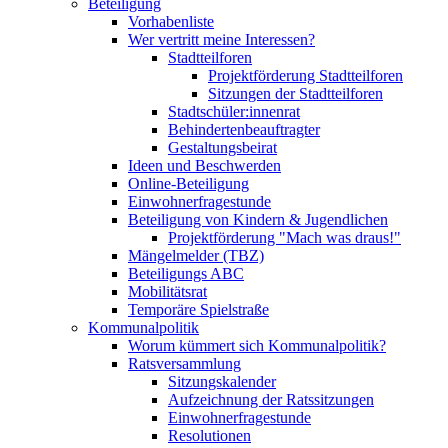
Beteiligung
Vorhabenliste
Wer vertritt meine Interessen?
Stadtteilforen
Projektförderung Stadtteilforen
Sitzungen der Stadtteilforen
Stadtschüler:innenrat
Behindertenbeauftragter
Gestaltungsbeirat
Ideen und Beschwerden
Online-Beteiligung
Einwohnerfragestunde
Beteiligung von Kindern & Jugendlichen
Projektförderung "Mach was draus!"
Mängelmelder (TBZ)
Beteiligungs ABC
Mobilitätsrat
Temporäre Spielstraße
Kommunalpolitik
Worum kümmert sich Kommunalpolitik?
Ratsversammlung
Sitzungskalender
Aufzeichnung der Ratssitzungen
Einwohnerfragestunde
Resolutionen