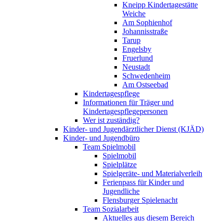
Kneipp Kindertagestätte
Weiche
Am Sophienhof
Johannisstraße
Tarup
Engelsby
Fruerlund
Neustadt
Schwedenheim
Am Ostseebad
Kindertagespflege
Informationen für Träger und
Kindertagespflegepersonen
Wer ist zuständig?
Kinder- und Jugendärztlicher Dienst (KJÄD)
Kinder- und Jugendbüro
Team Spielmobil
Spielmobil
Spielplätze
Spielgeräte- und Materialverleih
Ferienpass für Kinder und
Jugendliche
Flensburger Spielenacht
Team Sozialarbeit
Aktuelles aus diesem Bereich