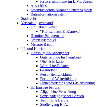
Ratsversammlung im LIVE Stream
Ausschüsse
Stadtpräsidentin Susanne Schäfer-Quäck
Ratsinformationssystem
Stadtrecht
Verwaltungsvorstand
Dr. Fabian Geyer
"Klönschnack & Klartext"
Henning Brüggemann
Stefan Niemöller
Melanie Bach
Job und Karriere
Flensburg als Arbeitgeber
Gute Gründe für Flensburg
Übersichtskarte
Work-Life-Balance
Gesundheit
Personalentwicklung
Fort- und Weiterbildung
Frauenförderung und Gleichstellung
Ihr Einstieg bei uns
Allgemeine Verwaltung
Sozialpädagogischer Bereich
Technische Berufe
Studiengang B. A.