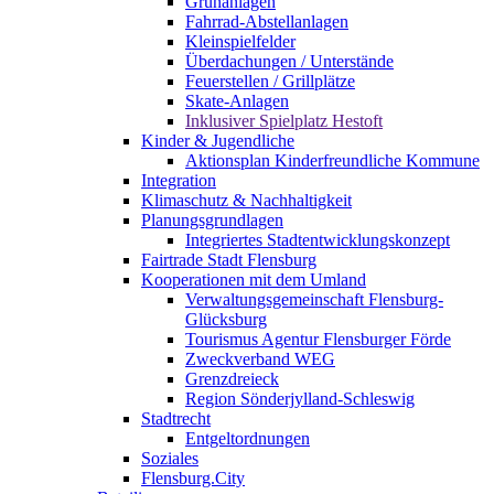
Grünanlagen
Fahrrad-Abstellanlagen
Kleinspielfelder
Überdachungen / Unterstände
Feuerstellen / Grillplätze
Skate-Anlagen
Inklusiver Spielplatz Hestoft
Kinder & Jugendliche
Aktionsplan Kinderfreundliche Kommune
Integration
Klimaschutz & Nachhaltigkeit
Planungsgrundlagen
Integriertes Stadtentwicklungskonzept
Fairtrade Stadt Flensburg
Kooperationen mit dem Umland
Verwaltungsgemeinschaft Flensburg-
Glücksburg
Tourismus Agentur Flensburger Förde
Zweckverband WEG
Grenzdreieck
Region Sönderjylland-Schleswig
Stadtrecht
Entgeltordnungen
Soziales
Flensburg.City