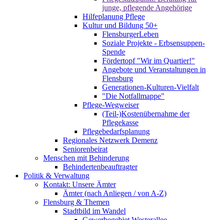
junge, pflegende Angehörige
Hilfeplanung Pflege
Kultur und Bildung 50+
FlensburgerLeben
Soziale Projekte - Erbsensuppen-
Spende
Fördertopf "Wir im Quartier!"
Angebote und Veranstaltungen in
Flensburg
Generationen-Kulturen-Vielfalt
"Die Notfallmappe"
Pflege-Wegweiser
(Teil-)Kostenübernahme der
Pflegekasse
Pflegebedarfsplanung
Regionales Netzwerk Demenz
Seniorenbeirat
Menschen mit Behinderung
Behindertenbeauftragter
Politik & Verwaltung
Kontakt: Unsere Ämter
Ämter (nach Anliegen / von A-Z)
Flensburg & Themen
Stadtbild im Wandel
Gewerbegebiet Westerallee