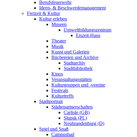
Berufsfeuerwehr
Ideen- & Beschwerdemanagement
Freizeit & Kultur
Kultur erleben
Museen
Umweltbildungszentrum
Eiszeit-Haus
Theater
Musik
Kunst und Galerien
Büchereien und Archive
Stadtarchiv
Stadtbibliothek
Kinos
Veranstaltungsstätten
Kulturgruppen und -vereine
Festivals
Kulturtreffs
Stadtportrait
Städtepartnerschaften
Carlisle (GB)
Slupsk (PL)
Neubrandenburg (D)
Spiel und Spaß
Campusbad