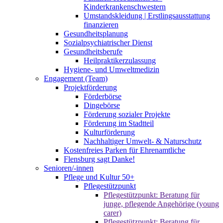
Kinderkrankenschwestern
Umstandskleidung | Erstlingsausstattung
finanzieren
Gesundheitsplanung
Sozialpsychiatrischer Dienst
Gesundheitsberufe
Heilpraktikerzulassung
Hygiene- und Umweltmedizin
Engagement (Team)
Projektförderung
Förderbörse
Dingebörse
Förderung sozialer Projekte
Förderung im Stadtteil
Kulturförderung
Nachhaltiger Umwelt- & Naturschutz
Kostenfreies Parken für Ehrenamtliche
Flensburg sagt Danke!
Senioren/-innen
Pflege und Kultur 50+
Pflegestützpunkt
Pflegestützpunkt: Beratung für
junge, pflegende Angehörige (young
carer)
Pflegestützpunkt: Beratung für