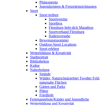
Phänomenta
Jugendzentren & Freizeiteinrichtungen
Sport
Sport treiben
Sportvereine
Sportbox
Flensburg liebt dich Marathon
Sportverband Flensburg
Hallenvergabe
Bewegungssommer
Outdoor-Sport Locations
Sport erleben
Weiterbildung & Kreativität
Stadtportrait
Bibliotheken
Kultur
Naherholung
Strände
Wälder, Naturschutzgebiet Twedter Feld,
naturnahe Flächen
Gärten und Parks
Plätze
Friedhöfe
Ferienangebote/Kinder und Jugendliche
Weiterbildung und Kreativität