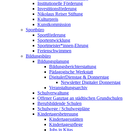
Institutionelle Förderung
Investitionsförderung
Nikolaus Reiser Stiftung
Kulturpreis
Kunstkommission
Sportbüro
Sportförderung
Sportentwicklung
Sportmeister*innen-Ehrung
Ferienschwimmen
Bildungsbüro
Bildungsplanung
Bildungsberichterstattung
Pädagogische Werkstatt
DigitalerDienstag & Donnerstag
Newsletter Digitaler Donnerstag
Veranstaltungsarchiv
Schulverwaltung
Offener Ganztag an städtischen Grundschulen
Berufsbildende Schulen
Schulwege / Schulwegpläne
Kindertagesbetreuung
Kindertagesstätten
Kindertagespflege
Jobs in Kitas