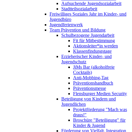
Aufsuchende Jugendsozialarbeit
Stadtteilsozialarbeit
Freiwilliges Soziales Jahr im Kinder- und
Jugendbüro
Jugendferienwerk
Team Prävention und Bildung
Schulbezogene Jugendarbeit
Fit für Mitbestimmung
Aktionsleiter*in werden
Klassenfindungstage
Erzieherischer Kinder- und
Jugendschutz
JiMs Bar (alkoholfreie
Cocktails)
Anti-Mobbing-Tag
Präventionshandbuch
Präventionsmesse
Flensburger Medien Security
Beteiligung von Kindern und
Jugendlichen
Projektförderung "Mach was
draus!"
Broschüre "Beteiligung" für
Kinder & Jugend
Förderung von Vielfalt, Integration