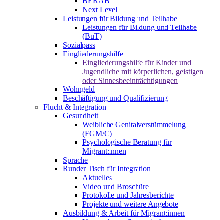
BERAB
Next Level
Leistungen für Bildung und Teilhabe
Leistungen für Bildung und Teilhabe
(BuT)
Sozialpass
Eingliederungshilfe
Eingliederungshilfe für Kinder und
Jugendliche mit körperlichen, geistigen
oder Sinnesbeeinträchtigungen
Wohngeld
Beschäftigung und Qualifizierung
Flucht & Integration
Gesundheit
Weibliche Genitalverstümmelung
(FGM/C)
Psychologische Beratung für
Migrant:innen
Sprache
Runder Tisch für Integration
Aktuelles
Video und Broschüre
Protokolle und Jahresberichte
Projekte und weitere Angebote
Ausbildung & Arbeit für Migrant:innen