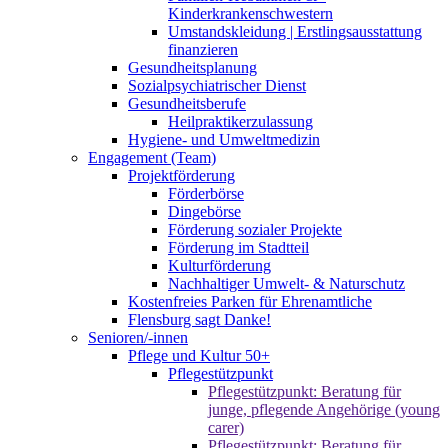
Kinderkrankenschwestern
Umstandskleidung | Erstlingsausstattung
finanzieren
Gesundheitsplanung
Sozialpsychiatrischer Dienst
Gesundheitsberufe
Heilpraktikerzulassung
Hygiene- und Umweltmedizin
Engagement (Team)
Projektförderung
Förderbörse
Dingebörse
Förderung sozialer Projekte
Förderung im Stadtteil
Kulturförderung
Nachhaltiger Umwelt- & Naturschutz
Kostenfreies Parken für Ehrenamtliche
Flensburg sagt Danke!
Senioren/-innen
Pflege und Kultur 50+
Pflegestützpunkt
Pflegestützpunkt: Beratung für
junge, pflegende Angehörige (young
carer)
Pflegestützpunkt: Beratung für