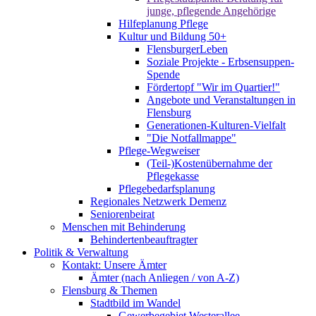
junge, pflegende Angehörige
Hilfeplanung Pflege
Kultur und Bildung 50+
FlensburgerLeben
Soziale Projekte - Erbsensuppen-
Spende
Fördertopf "Wir im Quartier!"
Angebote und Veranstaltungen in
Flensburg
Generationen-Kulturen-Vielfalt
"Die Notfallmappe"
Pflege-Wegweiser
(Teil-)Kostenübernahme der
Pflegekasse
Pflegebedarfsplanung
Regionales Netzwerk Demenz
Seniorenbeirat
Menschen mit Behinderung
Behindertenbeauftragter
Politik & Verwaltung
Kontakt: Unsere Ämter
Ämter (nach Anliegen / von A-Z)
Flensburg & Themen
Stadtbild im Wandel
Gewerbegebiet Westerallee