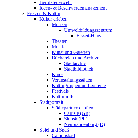
Berufsfeuerwehr
Ideen- & Beschwerdemanagement
Freizeit & Kultur
Kultur erleben
Museen
Umweltbildungszentrum
Eiszeit-Haus
Theater
Musik
Kunst und Galerien
Büchereien und Archive
Stadtarchiv
Stadtbibliothek
Kinos
Veranstaltungsstätten
Kulturgruppen und -vereine
Festivals
Kulturtreffs
Stadtportrait
Städtepartnerschaften
Carlisle (GB)
Slupsk (PL)
Neubrandenburg (D)
Spiel und Spaß
Campusbad