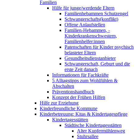
Familien
Hilfe für junge/werdende Eltern
Familienhebammen Schutzengel
Schwangerschafts(konflikt)
Offene Anlaufstellen
Familien-Hebammen, -
Kinderkrankenschwestern,
Familienhelfer:innen
Patenschaften für Kinder psychisch
belasteter Eltern
Gesundheitsdienstanbieter
Schwangerschaft, Geburt und die
erste Zeit danach
Informationen für Fachkräfte
5 Alltagstipps zum Wohlfühlen &
Abschalten
Präventionshandbuch
Konzept der Frühen Hilfen
Hilfe zur Erziehung
Kinderfreundliche Kommune
Kinderbetreuung: Kitas & Kindertagespflege
Kindertagesstätten
Städtische Kindertagesstätten
Alter Kupfermühlenweg
Stuhrsallee