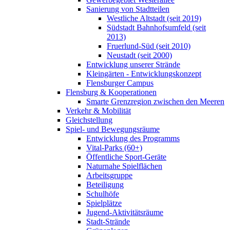
Sanierung von Stadtteilen
Westliche Altstadt (seit 2019)
Südstadt Bahnhofsumfeld (seit
2013)
Fruerlund-Süd (seit 2010)
Neustadt (seit 2000)
Entwicklung unserer Strände
Kleingärten - Entwicklungskonzept
Flensburger Campus
Flensburg & Kooperationen
Smarte Grenzregion zwischen den Meeren
Verkehr & Mobilität
Gleichstellung
Spiel- und Bewegungsräume
Entwicklung des Programms
Vital-Parks (60+)
Öffentliche Sport-Geräte
Naturnahe Spielflächen
Arbeitsgruppe
Beteiligung
Schulhöfe
Spielplätze
Jugend-Aktivitätsräume
Stadt-Strände