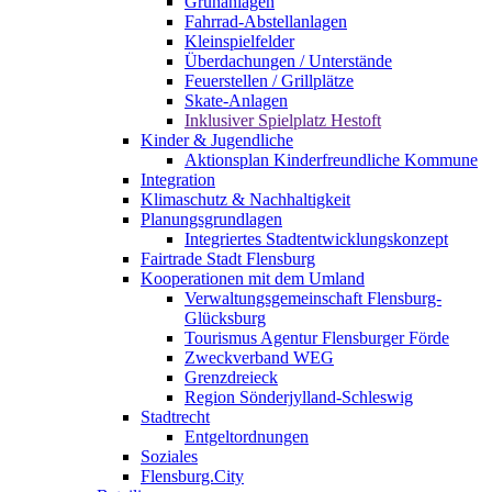
Grünanlagen
Fahrrad-Abstellanlagen
Kleinspielfelder
Überdachungen / Unterstände
Feuerstellen / Grillplätze
Skate-Anlagen
Inklusiver Spielplatz Hestoft
Kinder & Jugendliche
Aktionsplan Kinderfreundliche Kommune
Integration
Klimaschutz & Nachhaltigkeit
Planungsgrundlagen
Integriertes Stadtentwicklungskonzept
Fairtrade Stadt Flensburg
Kooperationen mit dem Umland
Verwaltungsgemeinschaft Flensburg-
Glücksburg
Tourismus Agentur Flensburger Förde
Zweckverband WEG
Grenzdreieck
Region Sönderjylland-Schleswig
Stadtrecht
Entgeltordnungen
Soziales
Flensburg.City