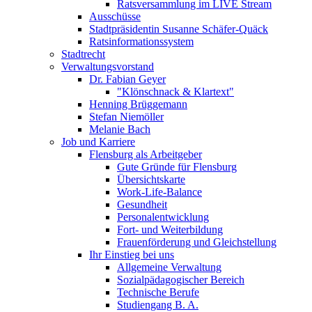
Ratsversammlung im LIVE Stream
Ausschüsse
Stadtpräsidentin Susanne Schäfer-Quäck
Ratsinformationssystem
Stadtrecht
Verwaltungsvorstand
Dr. Fabian Geyer
"Klönschnack & Klartext"
Henning Brüggemann
Stefan Niemöller
Melanie Bach
Job und Karriere
Flensburg als Arbeitgeber
Gute Gründe für Flensburg
Übersichtskarte
Work-Life-Balance
Gesundheit
Personalentwicklung
Fort- und Weiterbildung
Frauenförderung und Gleichstellung
Ihr Einstieg bei uns
Allgemeine Verwaltung
Sozialpädagogischer Bereich
Technische Berufe
Studiengang B. A.