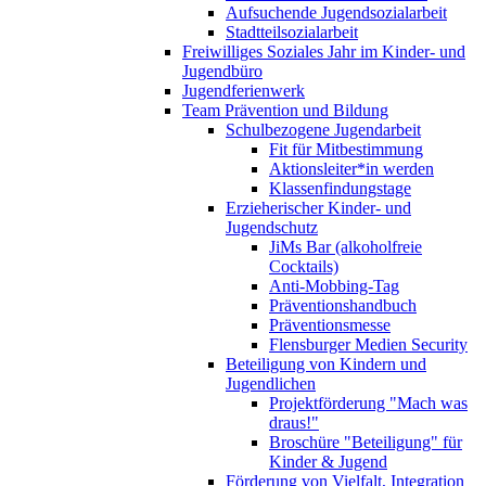
Aufsuchende Jugendsozialarbeit
Stadtteilsozialarbeit
Freiwilliges Soziales Jahr im Kinder- und
Jugendbüro
Jugendferienwerk
Team Prävention und Bildung
Schulbezogene Jugendarbeit
Fit für Mitbestimmung
Aktionsleiter*in werden
Klassenfindungstage
Erzieherischer Kinder- und
Jugendschutz
JiMs Bar (alkoholfreie
Cocktails)
Anti-Mobbing-Tag
Präventionshandbuch
Präventionsmesse
Flensburger Medien Security
Beteiligung von Kindern und
Jugendlichen
Projektförderung "Mach was
draus!"
Broschüre "Beteiligung" für
Kinder & Jugend
Förderung von Vielfalt, Integration