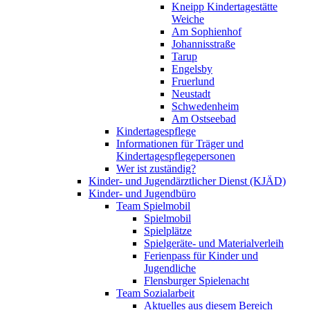
Kneipp Kindertagestätte
Weiche
Am Sophienhof
Johannisstraße
Tarup
Engelsby
Fruerlund
Neustadt
Schwedenheim
Am Ostseebad
Kindertagespflege
Informationen für Träger und
Kindertagespflegepersonen
Wer ist zuständig?
Kinder- und Jugendärztlicher Dienst (KJÄD)
Kinder- und Jugendbüro
Team Spielmobil
Spielmobil
Spielplätze
Spielgeräte- und Materialverleih
Ferienpass für Kinder und
Jugendliche
Flensburger Spielenacht
Team Sozialarbeit
Aktuelles aus diesem Bereich