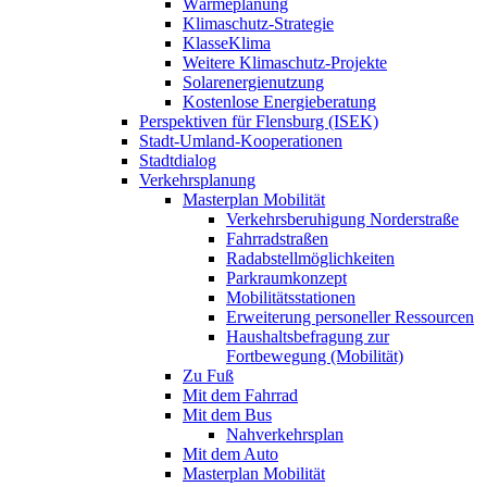
Wärmeplanung
Klimaschutz-Strategie
KlasseKlima
Weitere Klimaschutz-Projekte
Solarenergienutzung
Kostenlose Energieberatung
Perspektiven für Flensburg (ISEK)
Stadt-Umland-Kooperationen
Stadtdialog
Verkehrsplanung
Masterplan Mobilität
Verkehrsberuhigung Norderstraße
Fahrradstraßen
Radabstellmöglichkeiten
Parkraumkonzept
Mobilitätsstationen
Erweiterung personeller Ressourcen
Haushaltsbefragung zur
Fortbewegung (Mobilität)
Zu Fuß
Mit dem Fahrrad
Mit dem Bus
Nahverkehrsplan
Mit dem Auto
Masterplan Mobilität