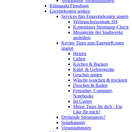
Vergangene Veranstaltungen
Klimapakt Flensburg
Energiekosten senken
Services fürs Engergiekosten sparen
Verbraucherzentrale SH
Kostenloser Stromspar-Check
Messgeräte der Stadtwerke
ausleihen
Kevins Tipps zum EnergieKosten
sparen
Heizen
Lüften
Kochen & Backen
Kühl- & Gefriergeräte
Geschirr spülen
Wäsche waschen & trocknen
Duschen & Baden
Fernseher, Computer,
Notebooks
Im Garten
Meine Tipps für dich - Ein
Like für mich?
Drohende Stromsperre?
Solarkataster
Veranstaltungen