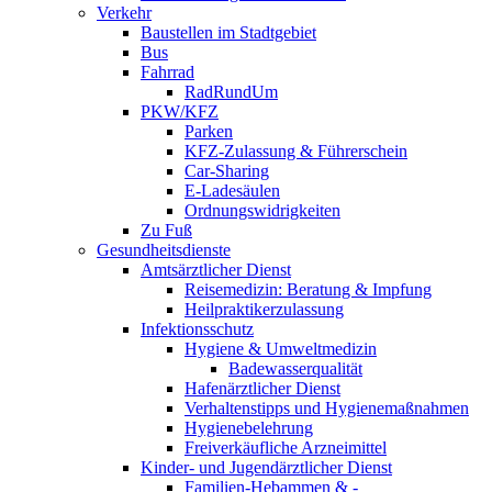
Verkehr
Baustellen im Stadtgebiet
Bus
Fahrrad
RadRundUm
PKW/KFZ
Parken
KFZ-Zulassung & Führerschein
Car-Sharing
E-Ladesäulen
Ordnungswidrigkeiten
Zu Fuß
Gesundheitsdienste
Amtsärztlicher Dienst
Reisemedizin: Beratung & Impfung
Heilpraktikerzulassung
Infektionsschutz
Hygiene & Umweltmedizin
Badewasserqualität
Hafenärztlicher Dienst
Verhaltenstipps und Hygienemaßnahmen
Hygienebelehrung
Freiverkäufliche Arzneimittel
Kinder- und Jugendärztlicher Dienst
Familien-Hebammen & -