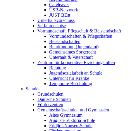
Careleaver
ÜSB-Netzwerk
JUST BEst
Unterhaltsvorschuss
Verfahrenslotse
Vormundschaft, Pflegschaft & Beistandschaft
Vormundschaften & Pflegschaften
Beistandschaften
Beurkundung (Jugendamt)
Gemeinsames Sorgerecht
Unterhalt & Vaterschaft
Zentrum für kooperative Erziehungshilfen
Beratung
Jugendsozialarbeit an Schule
Unterricht für Kranke
Temporäre Beschulung
Schulen
Grundschulen
Dänische Schulen
Förderzentren
Gemeinschaftsschulen und Gymnasien
Altes Gymnasium
Auguste-Viktoria-Schule
Fridtjof-Nansen-Schule
Fördegymnasium