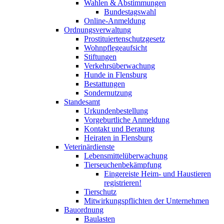
Wahlen & Abstimmungen
Bundestagswahl
Online-Anmeldung
Ordnungsverwaltung
Prostituiertenschutzgesetz
Wohnpflegeaufsicht
Stiftungen
Verkehrsüberwachung
Hunde in Flensburg
Bestattungen
Sondernutzung
Standesamt
Urkundenbestellung
Vorgeburtliche Anmeldung
Kontakt und Beratung
Heiraten in Flensburg
Veterinärdienste
Lebensmittelüberwachung
Tierseuchenbekämpfung
Eingereiste Heim- und Haustieren
registrieren!
Tierschutz
Mitwirkungspflichten der Unternehmen
Bauordnung
Baulasten