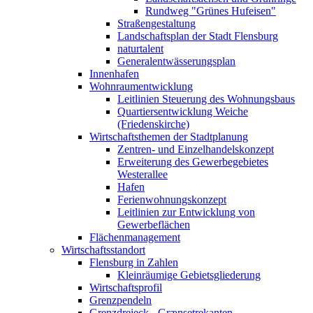
Rundweg "Grünes Hufeisen"
Straßengestaltung
Landschaftsplan der Stadt Flensburg
naturtalent
Generalentwässerungsplan
Innenhafen
Wohnraumentwicklung
Leitlinien Steuerung des Wohnungsbaus
Quartiersentwicklung Weiche
(Friedenskirche)
Wirtschaftsthemen der Stadtplanung
Zentren- und Einzelhandelskonzept
Erweiterung des Gewerbegebietes
Westerallee
Hafen
Ferienwohnungskonzept
Leitlinien zur Entwicklung von
Gewerbeflächen
Flächenmanagement
Wirtschaftsstandort
Flensburg in Zahlen
Kleinräumige Gebietsgliederung
Wirtschaftsprofil
Grenzpendeln
Grenzdreieck - Grænsetrekanten