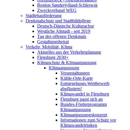
Region Sønderjylland-Schleswig
Zweckverband WEG
Städtebauförderung
Denkmalschutz und Stadtbildpflege
Deutsch-Dänische Kulturachse
Westliche Altstadt - seit 2019
Tag des offenen Denkmals
Gestaltungsbeirat
Verkehr, Mobilität, Klima
Aktuelles aus der Verkehrsplanung
Flensburg 2030+
Klimaschutz & Klimaanpassung
Klimaanpassung
Veranstaltungen
Kühle-Orte-Karte
Entsiegelungs-Wettbewerb
abpflastern!
Klimawandel in Flensburg
Flensburg passt sich an
Bundes-Förderprogramm
Klimaanpassung
Klimaanpassungskonzept
Informationen zum Schutz vor
Klimawandelrisiken