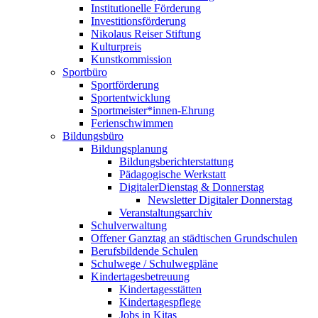
Institutionelle Förderung
Investitionsförderung
Nikolaus Reiser Stiftung
Kulturpreis
Kunstkommission
Sportbüro
Sportförderung
Sportentwicklung
Sportmeister*innen-Ehrung
Ferienschwimmen
Bildungsbüro
Bildungsplanung
Bildungsberichterstattung
Pädagogische Werkstatt
DigitalerDienstag & Donnerstag
Newsletter Digitaler Donnerstag
Veranstaltungsarchiv
Schulverwaltung
Offener Ganztag an städtischen Grundschulen
Berufsbildende Schulen
Schulwege / Schulwegpläne
Kindertagesbetreuung
Kindertagesstätten
Kindertagespflege
Jobs in Kitas