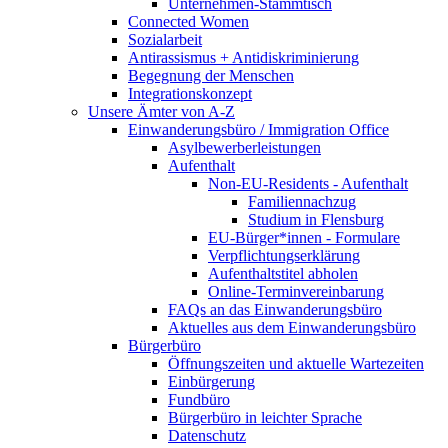
Unternehmen-Stammtisch
Connected Women
Sozialarbeit
Antirassismus + Antidiskriminierung
Begegnung der Menschen
Integrationskonzept
Unsere Ämter von A-Z
Einwanderungsbüro / Immigration Office
Asylbewerberleistungen
Aufenthalt
Non-EU-Residents - Aufenthalt
Familiennachzug
Studium in Flensburg
EU-Bürger*innen - Formulare
Verpflichtungserklärung
Aufenthaltstitel abholen
Online-Terminvereinbarung
FAQs an das Einwanderungsbüro
Aktuelles aus dem Einwanderungsbüro
Bürgerbüro
Öffnungszeiten und aktuelle Wartezeiten
Einbürgerung
Fundbüro
Bürgerbüro in leichter Sprache
Datenschutz