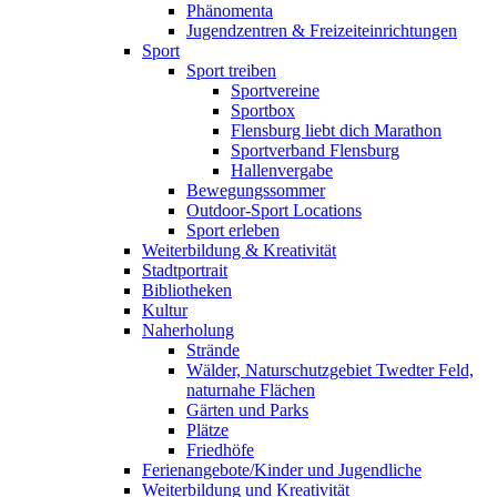
Phänomenta
Jugendzentren & Freizeiteinrichtungen
Sport
Sport treiben
Sportvereine
Sportbox
Flensburg liebt dich Marathon
Sportverband Flensburg
Hallenvergabe
Bewegungssommer
Outdoor-Sport Locations
Sport erleben
Weiterbildung & Kreativität
Stadtportrait
Bibliotheken
Kultur
Naherholung
Strände
Wälder, Naturschutzgebiet Twedter Feld,
naturnahe Flächen
Gärten und Parks
Plätze
Friedhöfe
Ferienangebote/Kinder und Jugendliche
Weiterbildung und Kreativität