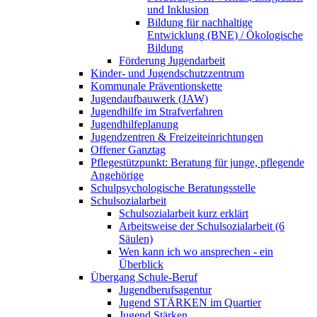
und Inklusion
Bildung für nachhaltige
Entwicklung (BNE) / Ökologische
Bildung
Förderung Jugendarbeit
Kinder- und Jugendschutzzentrum
Kommunale Präventionskette
Jugendaufbauwerk (JAW)
Jugendhilfe im Strafverfahren
Jugendhilfeplanung
Jugendzentren & Freizeiteinrichtungen
Offener Ganztag
Pflegestützpunkt: Beratung für junge, pflegende
Angehörige
Schulpsychologische Beratungsstelle
Schulsozialarbeit
Schulsozialarbeit kurz erklärt
Arbeitsweise der Schulsozialarbeit (6
Säulen)
Wen kann ich wo ansprechen - ein
Überblick
Übergang Schule-Beruf
Jugendberufsagentur
Jugend STÄRKEN im Quartier
Jugend Stärken