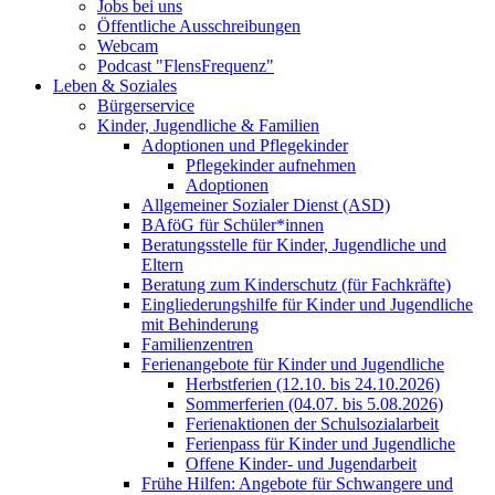
Jobs bei uns
Öffentliche Ausschreibungen
Webcam
Podcast "FlensFrequenz"
Leben & Soziales
Bürgerservice
Kinder, Jugendliche & Familien
Adoptionen und Pflegekinder
Pflegekinder aufnehmen
Adoptionen
Allgemeiner Sozialer Dienst (ASD)
BAföG für Schüler*innen
Beratungsstelle für Kinder, Jugendliche und
Eltern
Beratung zum Kinderschutz (für Fachkräfte)
Eingliederungshilfe für Kinder und Jugendliche
mit Behinderung
Familienzentren
Ferienangebote für Kinder und Jugendliche
Herbstferien (12.10. bis 24.10.2026)
Sommerferien (04.07. bis 5.08.2026)
Ferienaktionen der Schulsozialarbeit
Ferienpass für Kinder und Jugendliche
Offene Kinder- und Jugendarbeit
Frühe Hilfen: Angebote für Schwangere und