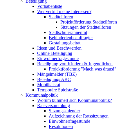
Beteiligung
Vorhabenliste
Wer vertritt meine Interessen?
Stadtteilforen
Projektförderung Stadtteilforen
Sitzungen der Stadtteilforen
Stadtschüler:innenrat
Behindertenbeauftragter
Gestaltungsbeirat
Ideen und Beschwerden
Online-Beteiligung
Einwohnerfragestunde
Beteiligung von Kindern & Jugendlichen
Projektförderung "Mach was draus!"
Mängelmelder (TBZ)
Beteiligungs ABC
Mobilitätsrat
Temporäre Spielstraße
Kommunalpolitik
Worum kümmert sich Kommunalpolitik?
Ratsversammlung
Sitzungskalender
Aufzeichnung der Ratssitzungen
Einwohnerfragestunde
Resolutionen