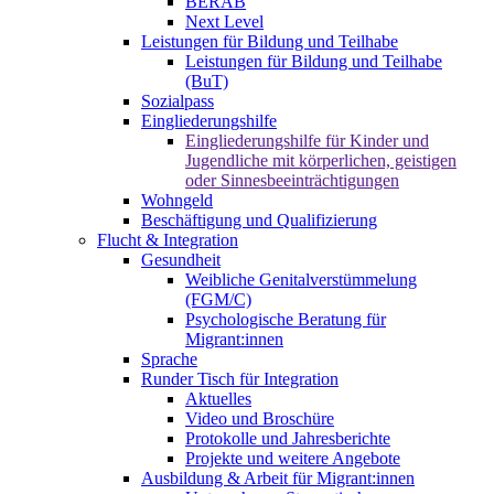
BERAB
Next Level
Leistungen für Bildung und Teilhabe
Leistungen für Bildung und Teilhabe
(BuT)
Sozialpass
Eingliederungshilfe
Eingliederungshilfe für Kinder und
Jugendliche mit körperlichen, geistigen
oder Sinnesbeeinträchtigungen
Wohngeld
Beschäftigung und Qualifizierung
Flucht & Integration
Gesundheit
Weibliche Genitalverstümmelung
(FGM/C)
Psychologische Beratung für
Migrant:innen
Sprache
Runder Tisch für Integration
Aktuelles
Video und Broschüre
Protokolle und Jahresberichte
Projekte und weitere Angebote
Ausbildung & Arbeit für Migrant:innen