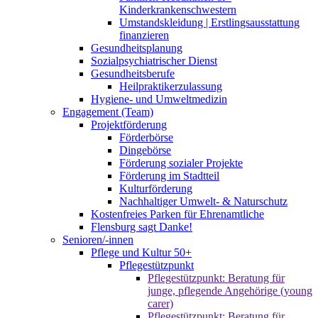
Kinderkrankenschwestern
Umstandskleidung | Erstlingsausstattung
finanzieren
Gesundheitsplanung
Sozialpsychiatrischer Dienst
Gesundheitsberufe
Heilpraktikerzulassung
Hygiene- und Umweltmedizin
Engagement (Team)
Projektförderung
Förderbörse
Dingebörse
Förderung sozialer Projekte
Förderung im Stadtteil
Kulturförderung
Nachhaltiger Umwelt- & Naturschutz
Kostenfreies Parken für Ehrenamtliche
Flensburg sagt Danke!
Senioren/-innen
Pflege und Kultur 50+
Pflegestützpunkt
Pflegestützpunkt: Beratung für
junge, pflegende Angehörige (young
carer)
Pflegestützpunkt: Beratung für