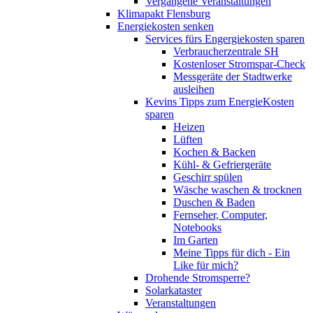
Vergangene Veranstaltungen
Klimapakt Flensburg
Energiekosten senken
Services fürs Engergiekosten sparen
Verbraucherzentrale SH
Kostenloser Stromspar-Check
Messgeräte der Stadtwerke
ausleihen
Kevins Tipps zum EnergieKosten
sparen
Heizen
Lüften
Kochen & Backen
Kühl- & Gefriergeräte
Geschirr spülen
Wäsche waschen & trocknen
Duschen & Baden
Fernseher, Computer,
Notebooks
Im Garten
Meine Tipps für dich - Ein
Like für mich?
Drohende Stromsperre?
Solarkataster
Veranstaltungen