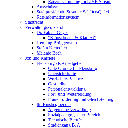
Ratsversammlung im LIVE Stream
Ausschüsse
Stadtpräsidentin Susanne Schäfer-Quäck
Ratsinformationssystem
Stadtrecht
Verwaltungsvorstand
Dr. Fabian Geyer
"Klönschnack & Klartext"
Henning Brüggemann
Stefan Niemöller
Melanie Bach
Job und Karriere
Flensburg als Arbeitgeber
Gute Gründe für Flensburg
Übersichtskarte
Work-Life-Balance
Gesundheit
Personalentwicklung
Fort- und Weiterbildung
Frauenförderung und Gleichstellung
Ihr Einstieg bei uns
Allgemeine Verwaltung
Sozialpädagogischer Bereich
Technische Berufe
Studiengang B. A.