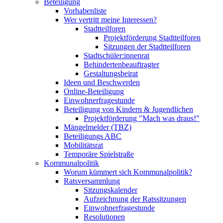
Beteiligung
Vorhabenliste
Wer vertritt meine Interessen?
Stadtteilforen
Projektförderung Stadtteilforen
Sitzungen der Stadtteilforen
Stadtschüler:innenrat
Behindertenbeauftragter
Gestaltungsbeirat
Ideen und Beschwerden
Online-Beteiligung
Einwohnerfragestunde
Beteiligung von Kindern & Jugendlichen
Projektförderung "Mach was draus!"
Mängelmelder (TBZ)
Beteiligungs ABC
Mobilitätsrat
Temporäre Spielstraße
Kommunalpolitik
Worum kümmert sich Kommunalpolitik?
Ratsversammlung
Sitzungskalender
Aufzeichnung der Ratssitzungen
Einwohnerfragestunde
Resolutionen