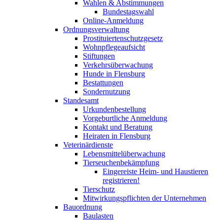
Wahlen & Abstimmungen
Bundestagswahl
Online-Anmeldung
Ordnungsverwaltung
Prostituiertenschutzgesetz
Wohnpflegeaufsicht
Stiftungen
Verkehrsüberwachung
Hunde in Flensburg
Bestattungen
Sondernutzung
Standesamt
Urkundenbestellung
Vorgeburtliche Anmeldung
Kontakt und Beratung
Heiraten in Flensburg
Veterinärdienste
Lebensmittelüberwachung
Tierseuchenbekämpfung
Eingereiste Heim- und Haustieren
registrieren!
Tierschutz
Mitwirkungspflichten der Unternehmen
Bauordnung
Baulasten