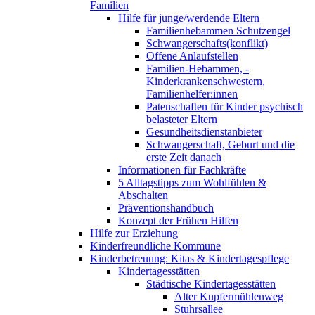
Familien
Hilfe für junge/werdende Eltern
Familienhebammen Schutzengel
Schwangerschafts(konflikt)
Offene Anlaufstellen
Familien-Hebammen, -
Kinderkrankenschwestern,
Familienhelfer:innen
Patenschaften für Kinder psychisch
belasteter Eltern
Gesundheitsdienstanbieter
Schwangerschaft, Geburt und die
erste Zeit danach
Informationen für Fachkräfte
5 Alltagstipps zum Wohlfühlen &
Abschalten
Präventionshandbuch
Konzept der Frühen Hilfen
Hilfe zur Erziehung
Kinderfreundliche Kommune
Kinderbetreuung: Kitas & Kindertagespflege
Kindertagesstätten
Städtische Kindertagesstätten
Alter Kupfermühlenweg
Stuhrsallee