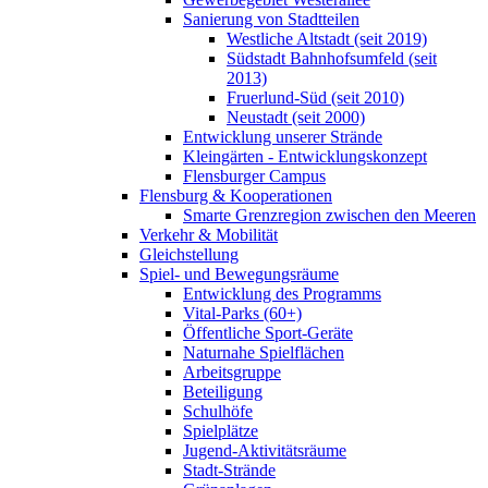
Sanierung von Stadtteilen
Westliche Altstadt (seit 2019)
Südstadt Bahnhofsumfeld (seit
2013)
Fruerlund-Süd (seit 2010)
Neustadt (seit 2000)
Entwicklung unserer Strände
Kleingärten - Entwicklungskonzept
Flensburger Campus
Flensburg & Kooperationen
Smarte Grenzregion zwischen den Meeren
Verkehr & Mobilität
Gleichstellung
Spiel- und Bewegungsräume
Entwicklung des Programms
Vital-Parks (60+)
Öffentliche Sport-Geräte
Naturnahe Spielflächen
Arbeitsgruppe
Beteiligung
Schulhöfe
Spielplätze
Jugend-Aktivitätsräume
Stadt-Strände