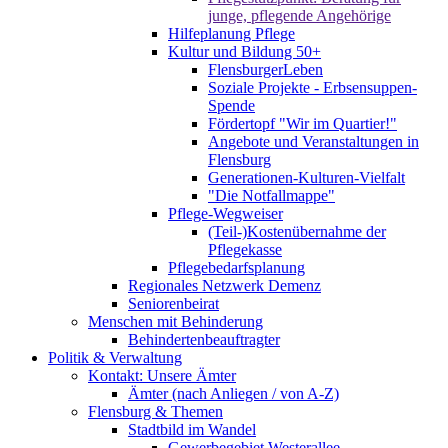
junge, pflegende Angehörige
Hilfeplanung Pflege
Kultur und Bildung 50+
FlensburgerLeben
Soziale Projekte - Erbsensuppen-
Spende
Fördertopf "Wir im Quartier!"
Angebote und Veranstaltungen in
Flensburg
Generationen-Kulturen-Vielfalt
"Die Notfallmappe"
Pflege-Wegweiser
(Teil-)Kostenübernahme der
Pflegekasse
Pflegebedarfsplanung
Regionales Netzwerk Demenz
Seniorenbeirat
Menschen mit Behinderung
Behindertenbeauftragter
Politik & Verwaltung
Kontakt: Unsere Ämter
Ämter (nach Anliegen / von A-Z)
Flensburg & Themen
Stadtbild im Wandel
Gewerbegebiet Westerallee