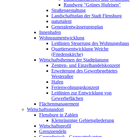
Rundweg "Grünes Hufeisen"
Straßengestaltung
Landschaftsplan der Stadt Flensburg
naturtalent
Generalentwässerungsplan
Innenhafen
Wohnraumentwicklung
Leitlinien Steuerung des Wohnungsbaus
Quartiersentwicklung Weiche
(Friedenskirche)
Wirtschaftsthemen der Stadtplanung
Zentren- und Einzelhandelskonzept
Erweiterung des Gewerbegebietes
Westerallee
Hafen
Ferienwohnungskonzept
Leitlinien zur Entwicklung von
Gewerbeflächen
Flächenmanagement
Wirtschaftsstandort
Flensburg in Zahlen
Kleinräumige Gebietsgliederung
Wirtschaftsprofil
Grenzpendeln
Grenzdreieck - Grænsetrekanten