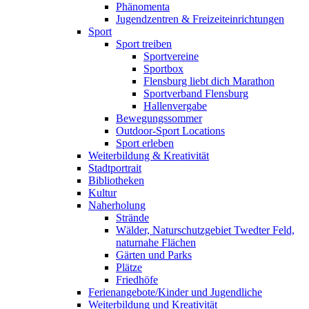
Phänomenta
Jugendzentren & Freizeiteinrichtungen
Sport
Sport treiben
Sportvereine
Sportbox
Flensburg liebt dich Marathon
Sportverband Flensburg
Hallenvergabe
Bewegungssommer
Outdoor-Sport Locations
Sport erleben
Weiterbildung & Kreativität
Stadtportrait
Bibliotheken
Kultur
Naherholung
Strände
Wälder, Naturschutzgebiet Twedter Feld,
naturnahe Flächen
Gärten und Parks
Plätze
Friedhöfe
Ferienangebote/Kinder und Jugendliche
Weiterbildung und Kreativität