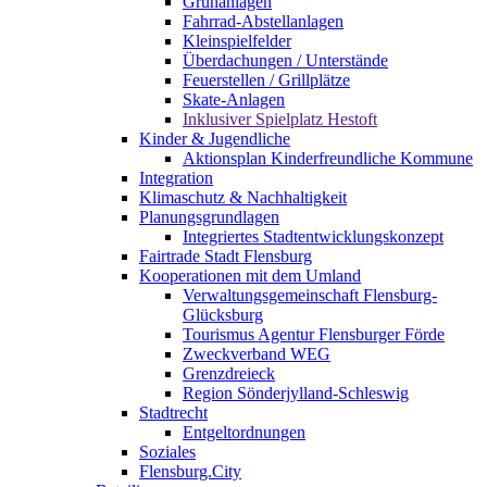
Grünanlagen
Fahrrad-Abstellanlagen
Kleinspielfelder
Überdachungen / Unterstände
Feuerstellen / Grillplätze
Skate-Anlagen
Inklusiver Spielplatz Hestoft
Kinder & Jugendliche
Aktionsplan Kinderfreundliche Kommune
Integration
Klimaschutz & Nachhaltigkeit
Planungsgrundlagen
Integriertes Stadtentwicklungskonzept
Fairtrade Stadt Flensburg
Kooperationen mit dem Umland
Verwaltungsgemeinschaft Flensburg-
Glücksburg
Tourismus Agentur Flensburger Förde
Zweckverband WEG
Grenzdreieck
Region Sönderjylland-Schleswig
Stadtrecht
Entgeltordnungen
Soziales
Flensburg.City