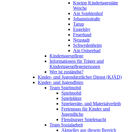
Kneipp Kindertagestätte
Weiche
Am Sophienhof
Johannisstraße
Tarup
Engelsby
Fruerlund
Neustadt
Schwedenheim
Am Ostseebad
Kindertagespflege
Informationen für Träger und
Kindertagespflegepersonen
Wer ist zuständig?
Kinder- und Jugendärztlicher Dienst (KJÄD)
Kinder- und Jugendbüro
Team Spielmobil
Spielmobil
Spielplätze
Spielgeräte- und Materialverleih
Ferienpass für Kinder und
Jugendliche
Flensburger Spielenacht
Team Sozialarbeit
Aktuelles aus diesem Bereich