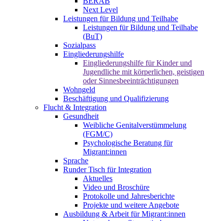
BERAB
Next Level
Leistungen für Bildung und Teilhabe
Leistungen für Bildung und Teilhabe
(BuT)
Sozialpass
Eingliederungshilfe
Eingliederungshilfe für Kinder und
Jugendliche mit körperlichen, geistigen
oder Sinnesbeeinträchtigungen
Wohngeld
Beschäftigung und Qualifizierung
Flucht & Integration
Gesundheit
Weibliche Genitalverstümmelung
(FGM/C)
Psychologische Beratung für
Migrant:innen
Sprache
Runder Tisch für Integration
Aktuelles
Video und Broschüre
Protokolle und Jahresberichte
Projekte und weitere Angebote
Ausbildung & Arbeit für Migrant:innen