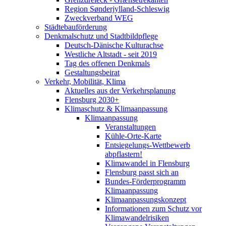
Region Sønderjylland-Schleswig
Zweckverband WEG
Städtebauförderung
Denkmalschutz und Stadtbildpflege
Deutsch-Dänische Kulturachse
Westliche Altstadt - seit 2019
Tag des offenen Denkmals
Gestaltungsbeirat
Verkehr, Mobilität, Klima
Aktuelles aus der Verkehrsplanung
Flensburg 2030+
Klimaschutz & Klimaanpassung
Klimaanpassung
Veranstaltungen
Kühle-Orte-Karte
Entsiegelungs-Wettbewerb
abpflastern!
Klimawandel in Flensburg
Flensburg passt sich an
Bundes-Förderprogramm
Klimaanpassung
Klimaanpassungskonzept
Informationen zum Schutz vor
Klimawandelrisiken