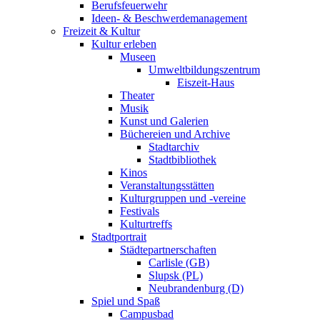
Berufsfeuerwehr
Ideen- & Beschwerdemanagement
Freizeit & Kultur
Kultur erleben
Museen
Umweltbildungszentrum
Eiszeit-Haus
Theater
Musik
Kunst und Galerien
Büchereien und Archive
Stadtarchiv
Stadtbibliothek
Kinos
Veranstaltungsstätten
Kulturgruppen und -vereine
Festivals
Kulturtreffs
Stadtportrait
Städtepartnerschaften
Carlisle (GB)
Slupsk (PL)
Neubrandenburg (D)
Spiel und Spaß
Campusbad