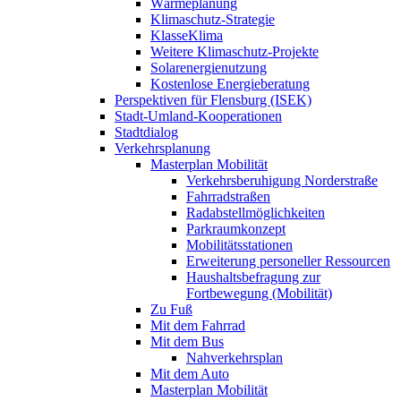
Wärmeplanung
Klimaschutz-Strategie
KlasseKlima
Weitere Klimaschutz-Projekte
Solarenergienutzung
Kostenlose Energieberatung
Perspektiven für Flensburg (ISEK)
Stadt-Umland-Kooperationen
Stadtdialog
Verkehrsplanung
Masterplan Mobilität
Verkehrsberuhigung Norderstraße
Fahrradstraßen
Radabstellmöglichkeiten
Parkraumkonzept
Mobilitätsstationen
Erweiterung personeller Ressourcen
Haushaltsbefragung zur
Fortbewegung (Mobilität)
Zu Fuß
Mit dem Fahrrad
Mit dem Bus
Nahverkehrsplan
Mit dem Auto
Masterplan Mobilität