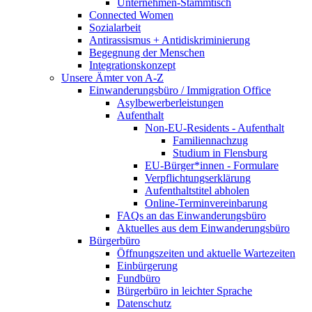
Unternehmen-Stammtisch
Connected Women
Sozialarbeit
Antirassismus + Antidiskriminierung
Begegnung der Menschen
Integrationskonzept
Unsere Ämter von A-Z
Einwanderungsbüro / Immigration Office
Asylbewerberleistungen
Aufenthalt
Non-EU-Residents - Aufenthalt
Familiennachzug
Studium in Flensburg
EU-Bürger*innen - Formulare
Verpflichtungserklärung
Aufenthaltstitel abholen
Online-Terminvereinbarung
FAQs an das Einwanderungsbüro
Aktuelles aus dem Einwanderungsbüro
Bürgerbüro
Öffnungszeiten und aktuelle Wartezeiten
Einbürgerung
Fundbüro
Bürgerbüro in leichter Sprache
Datenschutz