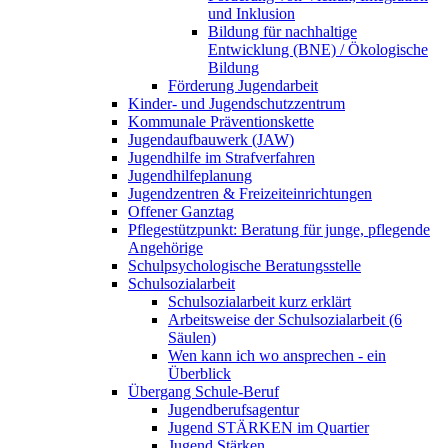
und Inklusion
Bildung für nachhaltige
Entwicklung (BNE) / Ökologische
Bildung
Förderung Jugendarbeit
Kinder- und Jugendschutzzentrum
Kommunale Präventionskette
Jugendaufbauwerk (JAW)
Jugendhilfe im Strafverfahren
Jugendhilfeplanung
Jugendzentren & Freizeiteinrichtungen
Offener Ganztag
Pflegestützpunkt: Beratung für junge, pflegende
Angehörige
Schulpsychologische Beratungsstelle
Schulsozialarbeit
Schulsozialarbeit kurz erklärt
Arbeitsweise der Schulsozialarbeit (6
Säulen)
Wen kann ich wo ansprechen - ein
Überblick
Übergang Schule-Beruf
Jugendberufsagentur
Jugend STÄRKEN im Quartier
Jugend Stärken