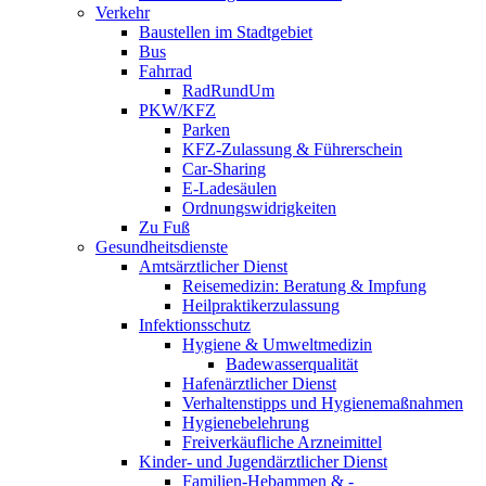
Verkehr
Baustellen im Stadtgebiet
Bus
Fahrrad
RadRundUm
PKW/KFZ
Parken
KFZ-Zulassung & Führerschein
Car-Sharing
E-Ladesäulen
Ordnungswidrigkeiten
Zu Fuß
Gesundheitsdienste
Amtsärztlicher Dienst
Reisemedizin: Beratung & Impfung
Heilpraktikerzulassung
Infektionsschutz
Hygiene & Umweltmedizin
Badewasserqualität
Hafenärztlicher Dienst
Verhaltenstipps und Hygienemaßnahmen
Hygienebelehrung
Freiverkäufliche Arzneimittel
Kinder- und Jugendärztlicher Dienst
Familien-Hebammen & -