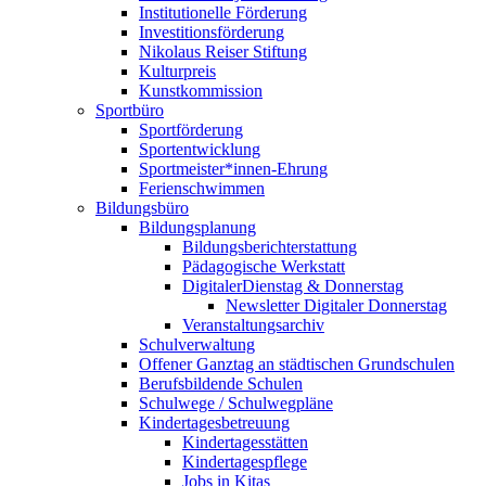
Institutionelle Förderung
Investitionsförderung
Nikolaus Reiser Stiftung
Kulturpreis
Kunstkommission
Sportbüro
Sportförderung
Sportentwicklung
Sportmeister*innen-Ehrung
Ferienschwimmen
Bildungsbüro
Bildungsplanung
Bildungsberichterstattung
Pädagogische Werkstatt
DigitalerDienstag & Donnerstag
Newsletter Digitaler Donnerstag
Veranstaltungsarchiv
Schulverwaltung
Offener Ganztag an städtischen Grundschulen
Berufsbildende Schulen
Schulwege / Schulwegpläne
Kindertagesbetreuung
Kindertagesstätten
Kindertagespflege
Jobs in Kitas