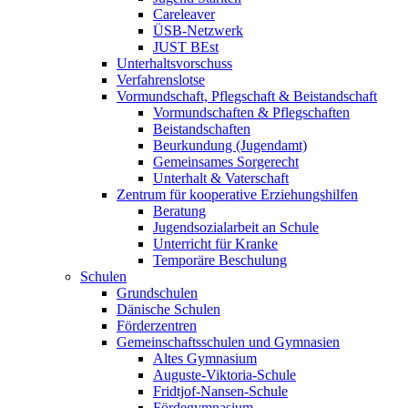
Careleaver
ÜSB-Netzwerk
JUST BEst
Unterhaltsvorschuss
Verfahrenslotse
Vormundschaft, Pflegschaft & Beistandschaft
Vormundschaften & Pflegschaften
Beistandschaften
Beurkundung (Jugendamt)
Gemeinsames Sorgerecht
Unterhalt & Vaterschaft
Zentrum für kooperative Erziehungshilfen
Beratung
Jugendsozialarbeit an Schule
Unterricht für Kranke
Temporäre Beschulung
Schulen
Grundschulen
Dänische Schulen
Förderzentren
Gemeinschaftsschulen und Gymnasien
Altes Gymnasium
Auguste-Viktoria-Schule
Fridtjof-Nansen-Schule
Fördegymnasium