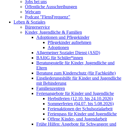
Jobs bei uns
Öffentliche Ausschreibungen
Webcam
Podcast "FlensFrequenz"
Leben & Soziales
Bürgerservice
Kinder, Jugendliche & Familien
Adoptionen und Pflegekinder
Pflegekinder aufnehmen
Adoptionen
Allgemeiner Sozialer Dienst (ASD)
BAföG für Schüler*innen
Beratungsstelle für Kinder, Jugendliche und
Eltern
Beratung zum Kinderschutz (für Fachkräfte)
Eingliederungshilfe für Kinder und Jugendliche
mit Behinderung
Familienzentren
Ferienangebote für Kinder und Jugendliche
Herbstferien (12.10. bis 24.10.2026)
Sommerferien (04.07. bis 5.08.2026)
Ferienaktionen der Schulsozialarbeit
Ferienpass für Kinder und Jugendliche
Offene Kinder- und Jugendarbeit
Frühe Hilfen: Angebote für Schwangere und