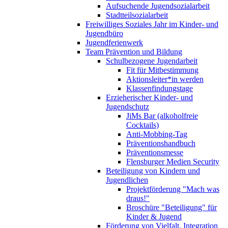
Aufsuchende Jugendsozialarbeit
Stadtteilsozialarbeit
Freiwilliges Soziales Jahr im Kinder- und
Jugendbüro
Jugendferienwerk
Team Prävention und Bildung
Schulbezogene Jugendarbeit
Fit für Mitbestimmung
Aktionsleiter*in werden
Klassenfindungstage
Erzieherischer Kinder- und
Jugendschutz
JiMs Bar (alkoholfreie
Cocktails)
Anti-Mobbing-Tag
Präventionshandbuch
Präventionsmesse
Flensburger Medien Security
Beteiligung von Kindern und
Jugendlichen
Projektförderung "Mach was
draus!"
Broschüre "Beteiligung" für
Kinder & Jugend
Förderung von Vielfalt, Integration