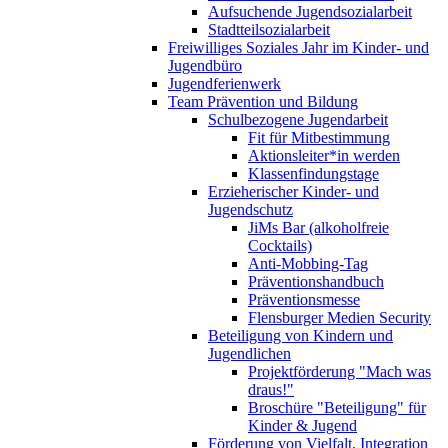
Aufsuchende Jugendsozialarbeit
Stadtteilsozialarbeit
Freiwilliges Soziales Jahr im Kinder- und
Jugendbüro
Jugendferienwerk
Team Prävention und Bildung
Schulbezogene Jugendarbeit
Fit für Mitbestimmung
Aktionsleiter*in werden
Klassenfindungstage
Erzieherischer Kinder- und
Jugendschutz
JiMs Bar (alkoholfreie
Cocktails)
Anti-Mobbing-Tag
Präventionshandbuch
Präventionsmesse
Flensburger Medien Security
Beteiligung von Kindern und
Jugendlichen
Projektförderung "Mach was
draus!"
Broschüre "Beteiligung" für
Kinder & Jugend
Förderung von Vielfalt, Integration