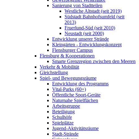
Sanierung von Stadtteilen
Westliche Altstadt (seit 2019)
Südstadt Bahnhofsumfeld (seit
2013)
Fruerlund-Süd (seit 2010)
Neustadt (seit 2000)
Entwicklung unserer Strände
Kleingärten - Entwicklungskonzept
Flensburger Campus
Flensburg & Kooperationen
Smarte Grenzregion zwischen den Meeren
Verkehr & Mobilität
Gleichstellung
Spiel- und Bewegungsräume
Entwicklung des Programms
Vital-Parks (60+)
Öffentliche Sport-Geräte
Naturnahe Spielflächen
Arbeitsgruppe
Beteiligung
Schulhöfe
Spielplätze
Jugend-Aktivitätsräume
Stadt-Strände