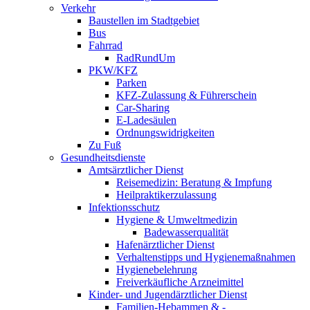
Verkehr
Baustellen im Stadtgebiet
Bus
Fahrrad
RadRundUm
PKW/KFZ
Parken
KFZ-Zulassung & Führerschein
Car-Sharing
E-Ladesäulen
Ordnungswidrigkeiten
Zu Fuß
Gesundheitsdienste
Amtsärztlicher Dienst
Reisemedizin: Beratung & Impfung
Heilpraktikerzulassung
Infektionsschutz
Hygiene & Umweltmedizin
Badewasserqualität
Hafenärztlicher Dienst
Verhaltenstipps und Hygienemaßnahmen
Hygienebelehrung
Freiverkäufliche Arzneimittel
Kinder- und Jugendärztlicher Dienst
Familien-Hebammen & -