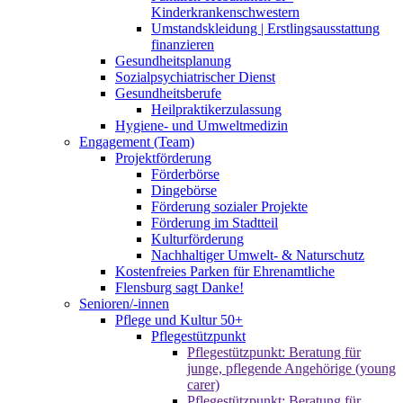
Kinderkrankenschwestern
Umstandskleidung | Erstlingsausstattung
finanzieren
Gesundheitsplanung
Sozialpsychiatrischer Dienst
Gesundheitsberufe
Heilpraktikerzulassung
Hygiene- und Umweltmedizin
Engagement (Team)
Projektförderung
Förderbörse
Dingebörse
Förderung sozialer Projekte
Förderung im Stadtteil
Kulturförderung
Nachhaltiger Umwelt- & Naturschutz
Kostenfreies Parken für Ehrenamtliche
Flensburg sagt Danke!
Senioren/-innen
Pflege und Kultur 50+
Pflegestützpunkt
Pflegestützpunkt: Beratung für
junge, pflegende Angehörige (young
carer)
Pflegestützpunkt: Beratung für