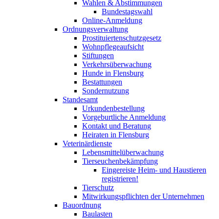
Wahlen & Abstimmungen
Bundestagswahl
Online-Anmeldung
Ordnungsverwaltung
Prostituiertenschutzgesetz
Wohnpflegeaufsicht
Stiftungen
Verkehrsüberwachung
Hunde in Flensburg
Bestattungen
Sondernutzung
Standesamt
Urkundenbestellung
Vorgeburtliche Anmeldung
Kontakt und Beratung
Heiraten in Flensburg
Veterinärdienste
Lebensmittelüberwachung
Tierseuchenbekämpfung
Eingereiste Heim- und Haustieren
registrieren!
Tierschutz
Mitwirkungspflichten der Unternehmen
Bauordnung
Baulasten