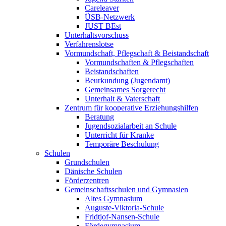
Careleaver
ÜSB-Netzwerk
JUST BEst
Unterhaltsvorschuss
Verfahrenslotse
Vormundschaft, Pflegschaft & Beistandschaft
Vormundschaften & Pflegschaften
Beistandschaften
Beurkundung (Jugendamt)
Gemeinsames Sorgerecht
Unterhalt & Vaterschaft
Zentrum für kooperative Erziehungshilfen
Beratung
Jugendsozialarbeit an Schule
Unterricht für Kranke
Temporäre Beschulung
Schulen
Grundschulen
Dänische Schulen
Förderzentren
Gemeinschaftsschulen und Gymnasien
Altes Gymnasium
Auguste-Viktoria-Schule
Fridtjof-Nansen-Schule
Fördegymnasium