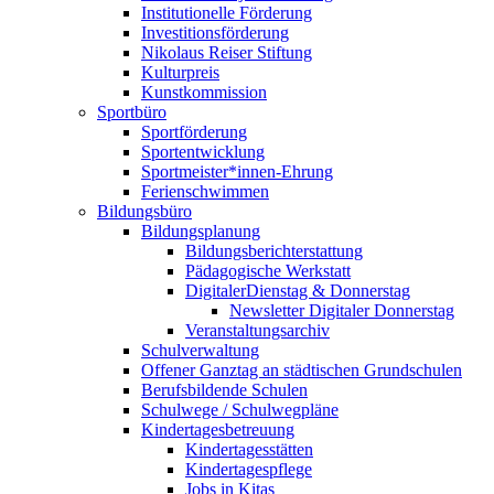
Institutionelle Förderung
Investitionsförderung
Nikolaus Reiser Stiftung
Kulturpreis
Kunstkommission
Sportbüro
Sportförderung
Sportentwicklung
Sportmeister*innen-Ehrung
Ferienschwimmen
Bildungsbüro
Bildungsplanung
Bildungsberichterstattung
Pädagogische Werkstatt
DigitalerDienstag & Donnerstag
Newsletter Digitaler Donnerstag
Veranstaltungsarchiv
Schulverwaltung
Offener Ganztag an städtischen Grundschulen
Berufsbildende Schulen
Schulwege / Schulwegpläne
Kindertagesbetreuung
Kindertagesstätten
Kindertagespflege
Jobs in Kitas