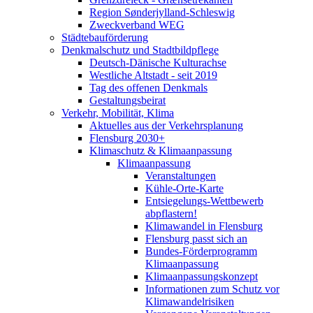
Region Sønderjylland-Schleswig
Zweckverband WEG
Städtebauförderung
Denkmalschutz und Stadtbildpflege
Deutsch-Dänische Kulturachse
Westliche Altstadt - seit 2019
Tag des offenen Denkmals
Gestaltungsbeirat
Verkehr, Mobilität, Klima
Aktuelles aus der Verkehrsplanung
Flensburg 2030+
Klimaschutz & Klimaanpassung
Klimaanpassung
Veranstaltungen
Kühle-Orte-Karte
Entsiegelungs-Wettbewerb
abpflastern!
Klimawandel in Flensburg
Flensburg passt sich an
Bundes-Förderprogramm
Klimaanpassung
Klimaanpassungskonzept
Informationen zum Schutz vor
Klimawandelrisiken