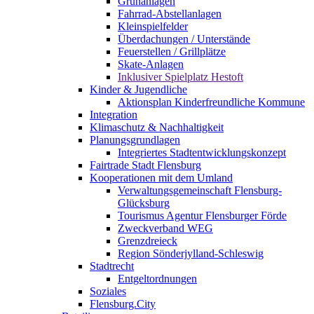
Grünanlagen
Fahrrad-Abstellanlagen
Kleinspielfelder
Überdachungen / Unterstände
Feuerstellen / Grillplätze
Skate-Anlagen
Inklusiver Spielplatz Hestoft
Kinder & Jugendliche
Aktionsplan Kinderfreundliche Kommune
Integration
Klimaschutz & Nachhaltigkeit
Planungsgrundlagen
Integriertes Stadtentwicklungskonzept
Fairtrade Stadt Flensburg
Kooperationen mit dem Umland
Verwaltungsgemeinschaft Flensburg-
Glücksburg
Tourismus Agentur Flensburger Förde
Zweckverband WEG
Grenzdreieck
Region Sönderjylland-Schleswig
Stadtrecht
Entgeltordnungen
Soziales
Flensburg.City