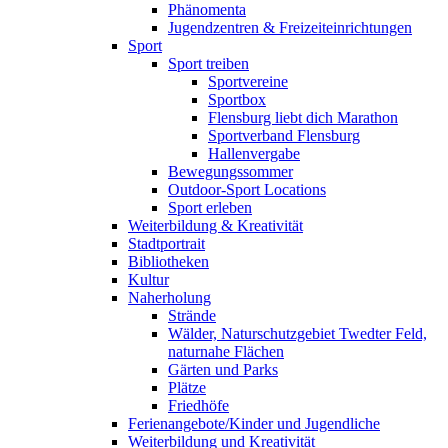
Phänomenta
Jugendzentren & Freizeiteinrichtungen
Sport
Sport treiben
Sportvereine
Sportbox
Flensburg liebt dich Marathon
Sportverband Flensburg
Hallenvergabe
Bewegungssommer
Outdoor-Sport Locations
Sport erleben
Weiterbildung & Kreativität
Stadtportrait
Bibliotheken
Kultur
Naherholung
Strände
Wälder, Naturschutzgebiet Twedter Feld,
naturnahe Flächen
Gärten und Parks
Plätze
Friedhöfe
Ferienangebote/Kinder und Jugendliche
Weiterbildung und Kreativität