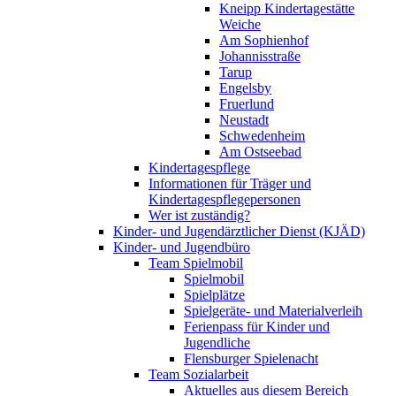
Kneipp Kindertagestätte
Weiche
Am Sophienhof
Johannisstraße
Tarup
Engelsby
Fruerlund
Neustadt
Schwedenheim
Am Ostseebad
Kindertagespflege
Informationen für Träger und
Kindertagespflegepersonen
Wer ist zuständig?
Kinder- und Jugendärztlicher Dienst (KJÄD)
Kinder- und Jugendbüro
Team Spielmobil
Spielmobil
Spielplätze
Spielgeräte- und Materialverleih
Ferienpass für Kinder und
Jugendliche
Flensburger Spielenacht
Team Sozialarbeit
Aktuelles aus diesem Bereich