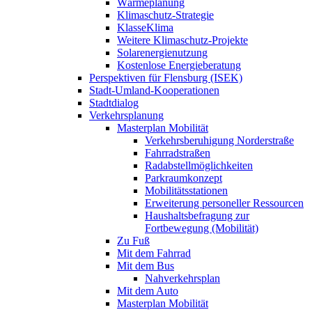
Wärmeplanung
Klimaschutz-Strategie
KlasseKlima
Weitere Klimaschutz-Projekte
Solarenergienutzung
Kostenlose Energieberatung
Perspektiven für Flensburg (ISEK)
Stadt-Umland-Kooperationen
Stadtdialog
Verkehrsplanung
Masterplan Mobilität
Verkehrsberuhigung Norderstraße
Fahrradstraßen
Radabstellmöglichkeiten
Parkraumkonzept
Mobilitätsstationen
Erweiterung personeller Ressourcen
Haushaltsbefragung zur
Fortbewegung (Mobilität)
Zu Fuß
Mit dem Fahrrad
Mit dem Bus
Nahverkehrsplan
Mit dem Auto
Masterplan Mobilität