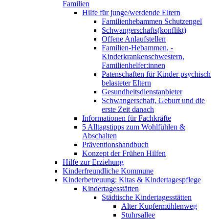
Familien
Hilfe für junge/werdende Eltern
Familienhebammen Schutzengel
Schwangerschafts(konflikt)
Offene Anlaufstellen
Familien-Hebammen, -
Kinderkrankenschwestern,
Familienhelfer:innen
Patenschaften für Kinder psychisch
belasteter Eltern
Gesundheitsdienstanbieter
Schwangerschaft, Geburt und die
erste Zeit danach
Informationen für Fachkräfte
5 Alltagstipps zum Wohlfühlen &
Abschalten
Präventionshandbuch
Konzept der Frühen Hilfen
Hilfe zur Erziehung
Kinderfreundliche Kommune
Kinderbetreuung: Kitas & Kindertagespflege
Kindertagesstätten
Städtische Kindertagesstätten
Alter Kupfermühlenweg
Stuhrsallee