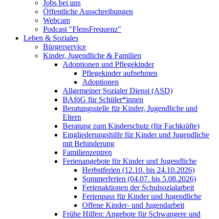
Jobs bei uns
Öffentliche Ausschreibungen
Webcam
Podcast "FlensFrequenz"
Leben & Soziales
Bürgerservice
Kinder, Jugendliche & Familien
Adoptionen und Pflegekinder
Pflegekinder aufnehmen
Adoptionen
Allgemeiner Sozialer Dienst (ASD)
BAföG für Schüler*innen
Beratungsstelle für Kinder, Jugendliche und
Eltern
Beratung zum Kinderschutz (für Fachkräfte)
Eingliederungshilfe für Kinder und Jugendliche
mit Behinderung
Familienzentren
Ferienangebote für Kinder und Jugendliche
Herbstferien (12.10. bis 24.10.2026)
Sommerferien (04.07. bis 5.08.2026)
Ferienaktionen der Schulsozialarbeit
Ferienpass für Kinder und Jugendliche
Offene Kinder- und Jugendarbeit
Frühe Hilfen: Angebote für Schwangere und