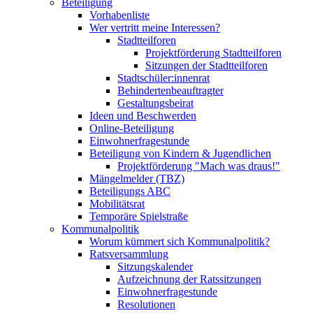
Beteiligung
Vorhabenliste
Wer vertritt meine Interessen?
Stadtteilforen
Projektförderung Stadtteilforen
Sitzungen der Stadtteilforen
Stadtschüler:innenrat
Behindertenbeauftragter
Gestaltungsbeirat
Ideen und Beschwerden
Online-Beteiligung
Einwohnerfragestunde
Beteiligung von Kindern & Jugendlichen
Projektförderung "Mach was draus!"
Mängelmelder (TBZ)
Beteiligungs ABC
Mobilitätsrat
Temporäre Spielstraße
Kommunalpolitik
Worum kümmert sich Kommunalpolitik?
Ratsversammlung
Sitzungskalender
Aufzeichnung der Ratssitzungen
Einwohnerfragestunde
Resolutionen