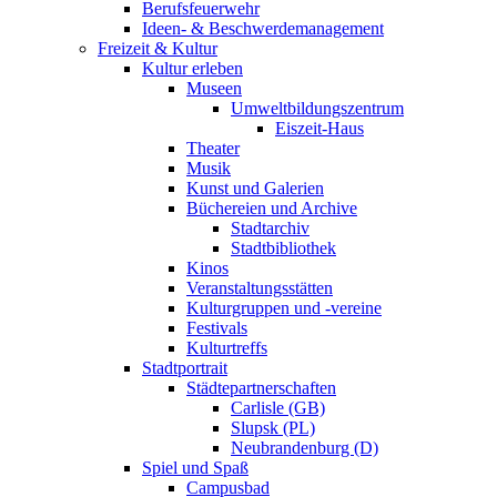
Berufsfeuerwehr
Ideen- & Beschwerdemanagement
Freizeit & Kultur
Kultur erleben
Museen
Umweltbildungszentrum
Eiszeit-Haus
Theater
Musik
Kunst und Galerien
Büchereien und Archive
Stadtarchiv
Stadtbibliothek
Kinos
Veranstaltungsstätten
Kulturgruppen und -vereine
Festivals
Kulturtreffs
Stadtportrait
Städtepartnerschaften
Carlisle (GB)
Slupsk (PL)
Neubrandenburg (D)
Spiel und Spaß
Campusbad