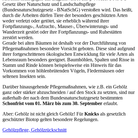
Gesetz über Naturschutz und Landschaftspflege
(Bundesnaturschutzgesetz - BNatSchG) verstoßen wird. Das heißt,
durch die Arbeiten dürfen Tiere der besonders geschützten Arten
weder verletzt oder getötet, sie erheblich während ihrer
Fortpflanzungs-, Aufzucht-, Mauser-, Überwinterungs- und
Wanderzeit gestört oder ihre Fortpflanzungs- und Ruhestätten
zerstört werden.
Gerade bei alten Bäumen ist deshalb vor der Durchführung von
Pflegemaßnahmen besondere Vorsicht geboten. Diese sind aufgrund
ihrer fortgeschrittenen ökologischen Entwicklung für viele Arten als
Lebensraum besonders geeignet. Baumhöhlen, Spalten und Risse in
Stamm und Rinde können beispielsweise ein Hinweis für das
Vorkommen von höhlenbrütenden Vögeln, Fledermäusen oder
seltenen Insekten sein.
Darüber hinausgehende Pflegemaßnahmen, wie z.B. ein Gehölz
ganz oder stärker abzuschneiden / auf den Stock zu setzten, sind nur
außerhalb der nach dem Bundesnaturschutzgesetz bestimmten
Schonfrist vom 01. März bis zum 30. September
erlaubt.
Aber: Gehölz ist nicht gleich Gehölz! Für
Knicks
als gesetzlich
geschützter Biotop gelten besondere Regelungen.
Gehölzpflege, Gehölzrückschnitt