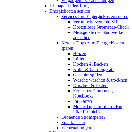
Vergangene Veranstaltungen
Klimapakt Flensburg
Energiekosten senken
Services fürs Engergiekosten sparen
Verbraucherzentrale SH
Kostenloser Stromspar-Check
Messgeräte der Stadtwerke
ausleihen
Kevins Tipps zum EnergieKosten
sparen
Heizen
Lüften
Kochen & Backen
Kühl- & Gefriergeräte
Geschirr spülen
Wäsche waschen & trocknen
Duschen & Baden
Fernseher, Computer,
Notebooks
Im Garten
Meine Tipps für dich - Ein
Like für mich?
Drohende Stromsperre?
Solarkataster
Veranstaltungen