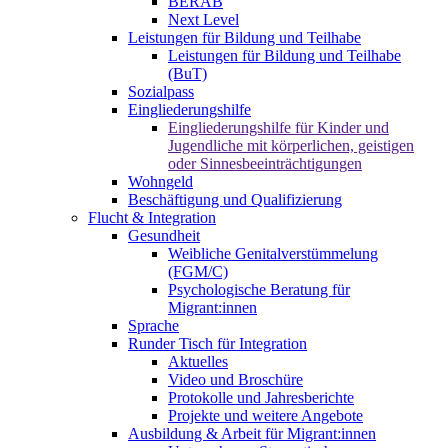
BERAB
Next Level
Leistungen für Bildung und Teilhabe
Leistungen für Bildung und Teilhabe
(BuT)
Sozialpass
Eingliederungshilfe
Eingliederungshilfe für Kinder und
Jugendliche mit körperlichen, geistigen
oder Sinnesbeeinträchtigungen
Wohngeld
Beschäftigung und Qualifizierung
Flucht & Integration
Gesundheit
Weibliche Genitalverstümmelung
(FGM/C)
Psychologische Beratung für
Migrant:innen
Sprache
Runder Tisch für Integration
Aktuelles
Video und Broschüre
Protokolle und Jahresberichte
Projekte und weitere Angebote
Ausbildung & Arbeit für Migrant:innen