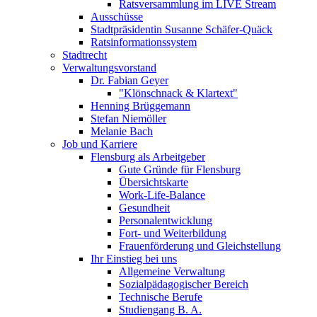
Ratsversammlung im LIVE Stream
Ausschüsse
Stadtpräsidentin Susanne Schäfer-Quäck
Ratsinformationssystem
Stadtrecht
Verwaltungsvorstand
Dr. Fabian Geyer
"Klönschnack & Klartext"
Henning Brüggemann
Stefan Niemöller
Melanie Bach
Job und Karriere
Flensburg als Arbeitgeber
Gute Gründe für Flensburg
Übersichtskarte
Work-Life-Balance
Gesundheit
Personalentwicklung
Fort- und Weiterbildung
Frauenförderung und Gleichstellung
Ihr Einstieg bei uns
Allgemeine Verwaltung
Sozialpädagogischer Bereich
Technische Berufe
Studiengang B. A.