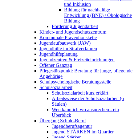
und Inklusion
Bildung für nachhaltige
Entwicklung (BNE) / Ökologische
Bildung
Förderung Jugendarbeit
Kinder- und Jugendschutzzentrum
Kommunale Präventionskette
Jugendaufbauwerk (JAW)
Jugendhilfe im Strafverfahren
Jugendhilfeplanung
Jugendzentren & Freizeiteinrichtungen
Offener Ganztag
Pflegestützpunkt: Beratung für junge, pflegende
Angehörige
Schulpsychologische Beratungsstelle
Schulsozialarbeit
Schulsozialarbeit kurz erklärt
Arbeitsweise der Schulsozialarbeit (6
Säulen)
Wen kann ich wo ansprechen - ein
Überblick
Übergang Schule-Beruf
Jugendberufsagentur
Jugend STÄRKEN im Quartier
Jugend Stärken