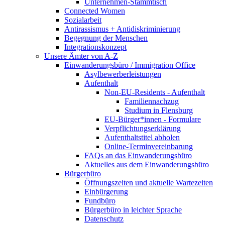
Unternehmen-Stammtisch
Connected Women
Sozialarbeit
Antirassismus + Antidiskriminierung
Begegnung der Menschen
Integrationskonzept
Unsere Ämter von A-Z
Einwanderungsbüro / Immigration Office
Asylbewerberleistungen
Aufenthalt
Non-EU-Residents - Aufenthalt
Familiennachzug
Studium in Flensburg
EU-Bürger*innen - Formulare
Verpflichtungserklärung
Aufenthaltstitel abholen
Online-Terminvereinbarung
FAQs an das Einwanderungsbüro
Aktuelles aus dem Einwanderungsbüro
Bürgerbüro
Öffnungszeiten und aktuelle Wartezeiten
Einbürgerung
Fundbüro
Bürgerbüro in leichter Sprache
Datenschutz