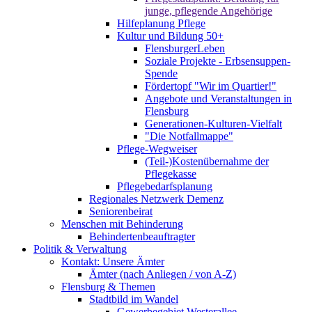
junge, pflegende Angehörige
Hilfeplanung Pflege
Kultur und Bildung 50+
FlensburgerLeben
Soziale Projekte - Erbsensuppen-
Spende
Fördertopf "Wir im Quartier!"
Angebote und Veranstaltungen in
Flensburg
Generationen-Kulturen-Vielfalt
"Die Notfallmappe"
Pflege-Wegweiser
(Teil-)Kostenübernahme der
Pflegekasse
Pflegebedarfsplanung
Regionales Netzwerk Demenz
Seniorenbeirat
Menschen mit Behinderung
Behindertenbeauftragter
Politik & Verwaltung
Kontakt: Unsere Ämter
Ämter (nach Anliegen / von A-Z)
Flensburg & Themen
Stadtbild im Wandel
Gewerbegebiet Westerallee