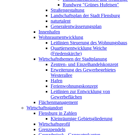
Rundweg "Grünes Hufeisen"
Straßengestaltung
Landschaftsplan der Stadt Flensburg
naturtalent
Generalentwässerungsplan
Innenhafen
Wohnraumentwicklung
Leitlinien Steuerung des Wohnungsbaus
Quartiersentwicklung Weiche
(Friedenskirche)
Wirtschaftsthemen der Stadtplanung
Zentren- und Einzelhandelskonzept
Erweiterung des Gewerbegebietes
Westerallee
Hafen
Ferienwohnungskonzept
Leitlinien zur Entwicklung von
Gewerbeflächen
Flächenmanagement
Wirtschaftsstandort
Flensburg in Zahlen
Kleinräumige Gebietsgliederung
Wirtschaftsprofil
Grenzpendeln
Grenzdreieck - Grænsetrekanten