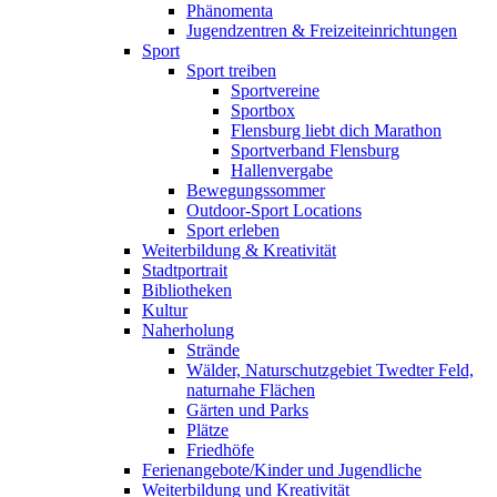
Phänomenta
Jugendzentren & Freizeiteinrichtungen
Sport
Sport treiben
Sportvereine
Sportbox
Flensburg liebt dich Marathon
Sportverband Flensburg
Hallenvergabe
Bewegungssommer
Outdoor-Sport Locations
Sport erleben
Weiterbildung & Kreativität
Stadtportrait
Bibliotheken
Kultur
Naherholung
Strände
Wälder, Naturschutzgebiet Twedter Feld,
naturnahe Flächen
Gärten und Parks
Plätze
Friedhöfe
Ferienangebote/Kinder und Jugendliche
Weiterbildung und Kreativität