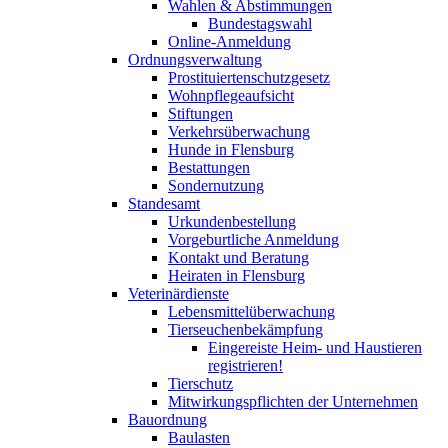
Wahlen & Abstimmungen
Bundestagswahl
Online-Anmeldung
Ordnungsverwaltung
Prostituiertenschutzgesetz
Wohnpflegeaufsicht
Stiftungen
Verkehrsüberwachung
Hunde in Flensburg
Bestattungen
Sondernutzung
Standesamt
Urkundenbestellung
Vorgeburtliche Anmeldung
Kontakt und Beratung
Heiraten in Flensburg
Veterinärdienste
Lebensmittelüberwachung
Tierseuchenbekämpfung
Eingereiste Heim- und Haustieren
registrieren!
Tierschutz
Mitwirkungspflichten der Unternehmen
Bauordnung
Baulasten