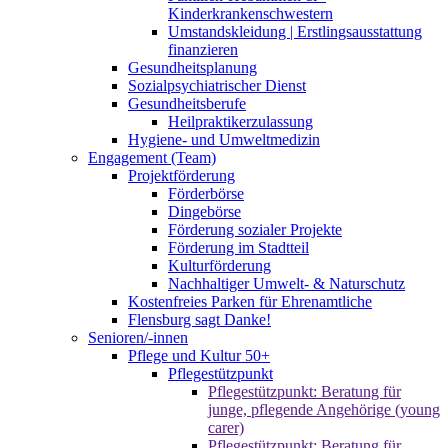
Kinderkrankenschwestern
Umstandskleidung | Erstlingsausstattung
finanzieren
Gesundheitsplanung
Sozialpsychiatrischer Dienst
Gesundheitsberufe
Heilpraktikerzulassung
Hygiene- und Umweltmedizin
Engagement (Team)
Projektförderung
Förderbörse
Dingebörse
Förderung sozialer Projekte
Förderung im Stadtteil
Kulturförderung
Nachhaltiger Umwelt- & Naturschutz
Kostenfreies Parken für Ehrenamtliche
Flensburg sagt Danke!
Senioren/-innen
Pflege und Kultur 50+
Pflegestützpunkt
Pflegestützpunkt: Beratung für
junge, pflegende Angehörige (young
carer)
Pflegestützpunkt: Beratung für