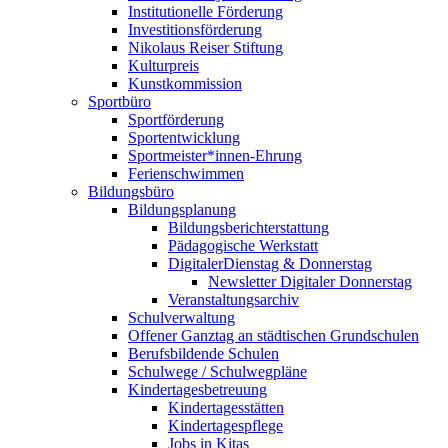
Institutionelle Förderung
Investitionsförderung
Nikolaus Reiser Stiftung
Kulturpreis
Kunstkommission
Sportbüro
Sportförderung
Sportentwicklung
Sportmeister*innen-Ehrung
Ferienschwimmen
Bildungsbüro
Bildungsplanung
Bildungsberichterstattung
Pädagogische Werkstatt
DigitalerDienstag & Donnerstag
Newsletter Digitaler Donnerstag
Veranstaltungsarchiv
Schulverwaltung
Offener Ganztag an städtischen Grundschulen
Berufsbildende Schulen
Schulwege / Schulwegpläne
Kindertagesbetreuung
Kindertagesstätten
Kindertagespflege
Jobs in Kitas