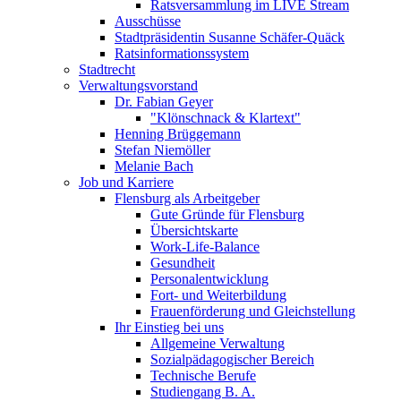
Ratsversammlung im LIVE Stream
Ausschüsse
Stadtpräsidentin Susanne Schäfer-Quäck
Ratsinformationssystem
Stadtrecht
Verwaltungsvorstand
Dr. Fabian Geyer
"Klönschnack & Klartext"
Henning Brüggemann
Stefan Niemöller
Melanie Bach
Job und Karriere
Flensburg als Arbeitgeber
Gute Gründe für Flensburg
Übersichtskarte
Work-Life-Balance
Gesundheit
Personalentwicklung
Fort- und Weiterbildung
Frauenförderung und Gleichstellung
Ihr Einstieg bei uns
Allgemeine Verwaltung
Sozialpädagogischer Bereich
Technische Berufe
Studiengang B. A.