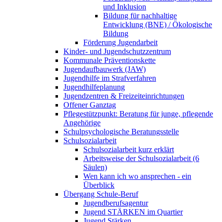
und Inklusion
Bildung für nachhaltige
Entwicklung (BNE) / Ökologische
Bildung
Förderung Jugendarbeit
Kinder- und Jugendschutzzentrum
Kommunale Präventionskette
Jugendaufbauwerk (JAW)
Jugendhilfe im Strafverfahren
Jugendhilfeplanung
Jugendzentren & Freizeiteinrichtungen
Offener Ganztag
Pflegestützpunkt: Beratung für junge, pflegende
Angehörige
Schulpsychologische Beratungsstelle
Schulsozialarbeit
Schulsozialarbeit kurz erklärt
Arbeitsweise der Schulsozialarbeit (6
Säulen)
Wen kann ich wo ansprechen - ein
Überblick
Übergang Schule-Beruf
Jugendberufsagentur
Jugend STÄRKEN im Quartier
Jugend Stärken