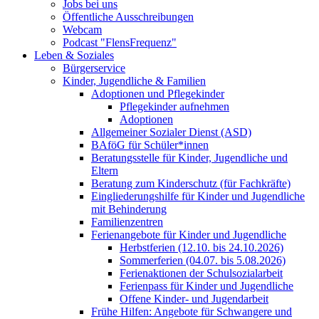
Jobs bei uns
Öffentliche Ausschreibungen
Webcam
Podcast "FlensFrequenz"
Leben & Soziales
Bürgerservice
Kinder, Jugendliche & Familien
Adoptionen und Pflegekinder
Pflegekinder aufnehmen
Adoptionen
Allgemeiner Sozialer Dienst (ASD)
BAföG für Schüler*innen
Beratungsstelle für Kinder, Jugendliche und
Eltern
Beratung zum Kinderschutz (für Fachkräfte)
Eingliederungshilfe für Kinder und Jugendliche
mit Behinderung
Familienzentren
Ferienangebote für Kinder und Jugendliche
Herbstferien (12.10. bis 24.10.2026)
Sommerferien (04.07. bis 5.08.2026)
Ferienaktionen der Schulsozialarbeit
Ferienpass für Kinder und Jugendliche
Offene Kinder- und Jugendarbeit
Frühe Hilfen: Angebote für Schwangere und