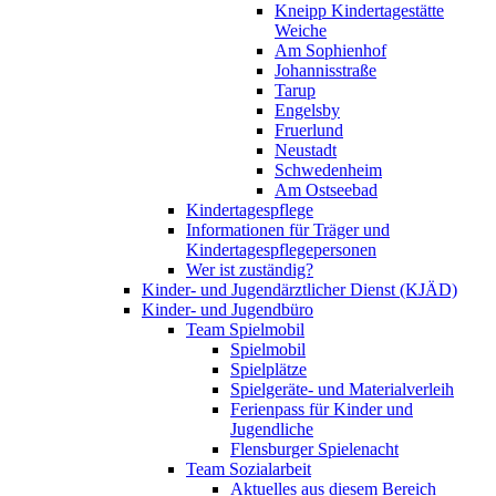
Kneipp Kindertagestätte
Weiche
Am Sophienhof
Johannisstraße
Tarup
Engelsby
Fruerlund
Neustadt
Schwedenheim
Am Ostseebad
Kindertagespflege
Informationen für Träger und
Kindertagespflegepersonen
Wer ist zuständig?
Kinder- und Jugendärztlicher Dienst (KJÄD)
Kinder- und Jugendbüro
Team Spielmobil
Spielmobil
Spielplätze
Spielgeräte- und Materialverleih
Ferienpass für Kinder und
Jugendliche
Flensburger Spielenacht
Team Sozialarbeit
Aktuelles aus diesem Bereich