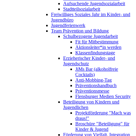
Aufsuchende Jugendsozialarbeit
Stadtteilsozialarbeit
Freiwilliges Soziales Jahr im Kinder- und
Jugendbüro
Jugendferienwerk
Team Prävention und Bildung
Schulbezogene Jugendarbeit
Fit für Mitbestimmung
Aktionsleiter*in werden
Klassenfindungstage
Erzieherischer Kinder- und
Jugendschutz
JiMs Bar (alkoholfreie
Cocktails)
Anti-Mobbing-Tag
Präventionshandbuch
Präventionsmesse
Flensburger Medien Security
Beteiligung von Kindern und
Jugendlichen
Projektförderung "Mach was
draus!"
Broschüre "Beteiligung" für
Kinder & Jugend
Förderung von Vielfalt, Integration