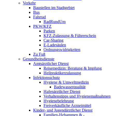
Verkehr
Baustellen im Stadtgebiet
Bus
Fahrrad
RadRundUm
PKW/KFZ
Parken
KFZ-Zulassung & Führerschein
Car-Sharing
E-Ladesäulen
Ordnungswidrigkeiten
Zu Fuß
Gesundheitsdienste
Amtsärztlicher Dienst
Reisemedizin: Beratung & Impfung
Heilpraktikerzulassung
Infektionsschutz
Hygiene & Umweltmedizin
Badewasserqualität
Hafenärztlicher Dienst
Verhaltenstipps und Hygienemaßnahmen
Hygienebelehrung
Freiverkäufliche Arzneimittel
Kinder- und Jugendärztlicher Dienst
Familien-Hebammen & -