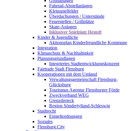
Grünanlagen
Fahrrad-Abstellanlagen
Kleinspielfelder
Überdachungen / Unterstände
Feuerstellen / Grillplätze
Skate-Anlagen
Inklusiver Spielplatz Hestoft
Kinder & Jugendliche
Aktionsplan Kinderfreundliche Kommune
Integration
Klimaschutz & Nachhaltigkeit
Planungsgrundlagen
Integriertes Stadtentwicklungskonzept
Fairtrade Stadt Flensburg
Kooperationen mit dem Umland
Verwaltungsgemeinschaft Flensburg-
Glücksburg
Tourismus Agentur Flensburger Förde
Zweckverband WEG
Grenzdreieck
Region Sönderjylland-Schleswig
Stadtrecht
Entgeltordnungen
Soziales
Flensburg.City