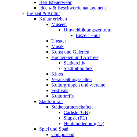
Berufsfeuerwehr
Ideen- & Beschwerdemanagement
Freizeit & Kultur
Kultur erleben
Museen
Umweltbildungszentrum
Eiszeit-Haus
Theater
Musik
Kunst und Galerien
Büchereien und Archive
Stadtarchiv
Stadtbibliothek
Kinos
Veranstaltungsstätten
Kulturgruppen und -vereine
Festivals
Kulturtreffs
Stadtportrait
Städtepartnerschaften
Carlisle (GB)
Slupsk (PL)
Neubrandenburg (D)
Spiel und Spaß
Campusbad