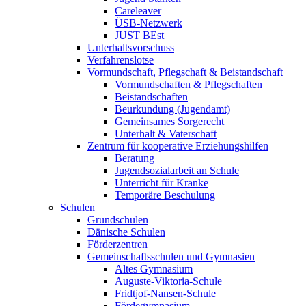
Careleaver
ÜSB-Netzwerk
JUST BEst
Unterhaltsvorschuss
Verfahrenslotse
Vormundschaft, Pflegschaft & Beistandschaft
Vormundschaften & Pflegschaften
Beistandschaften
Beurkundung (Jugendamt)
Gemeinsames Sorgerecht
Unterhalt & Vaterschaft
Zentrum für kooperative Erziehungshilfen
Beratung
Jugendsozialarbeit an Schule
Unterricht für Kranke
Temporäre Beschulung
Schulen
Grundschulen
Dänische Schulen
Förderzentren
Gemeinschaftsschulen und Gymnasien
Altes Gymnasium
Auguste-Viktoria-Schule
Fridtjof-Nansen-Schule
Fördegymnasium