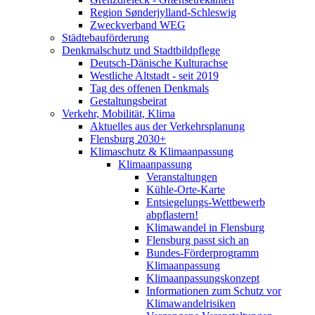
Region Sønderjylland-Schleswig
Zweckverband WEG
Städtebauförderung
Denkmalschutz und Stadtbildpflege
Deutsch-Dänische Kulturachse
Westliche Altstadt - seit 2019
Tag des offenen Denkmals
Gestaltungsbeirat
Verkehr, Mobilität, Klima
Aktuelles aus der Verkehrsplanung
Flensburg 2030+
Klimaschutz & Klimaanpassung
Klimaanpassung
Veranstaltungen
Kühle-Orte-Karte
Entsiegelungs-Wettbewerb
abpflastern!
Klimawandel in Flensburg
Flensburg passt sich an
Bundes-Förderprogramm
Klimaanpassung
Klimaanpassungskonzept
Informationen zum Schutz vor
Klimawandelrisiken