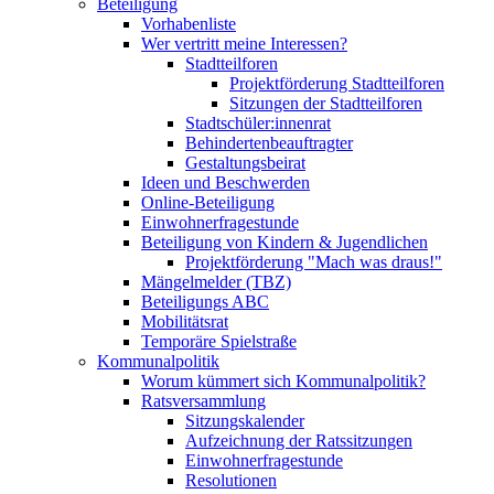
Beteiligung
Vorhabenliste
Wer vertritt meine Interessen?
Stadtteilforen
Projektförderung Stadtteilforen
Sitzungen der Stadtteilforen
Stadtschüler:innenrat
Behindertenbeauftragter
Gestaltungsbeirat
Ideen und Beschwerden
Online-Beteiligung
Einwohnerfragestunde
Beteiligung von Kindern & Jugendlichen
Projektförderung "Mach was draus!"
Mängelmelder (TBZ)
Beteiligungs ABC
Mobilitätsrat
Temporäre Spielstraße
Kommunalpolitik
Worum kümmert sich Kommunalpolitik?
Ratsversammlung
Sitzungskalender
Aufzeichnung der Ratssitzungen
Einwohnerfragestunde
Resolutionen