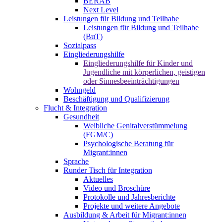
BERAB
Next Level
Leistungen für Bildung und Teilhabe
Leistungen für Bildung und Teilhabe
(BuT)
Sozialpass
Eingliederungshilfe
Eingliederungshilfe für Kinder und
Jugendliche mit körperlichen, geistigen
oder Sinnesbeeinträchtigungen
Wohngeld
Beschäftigung und Qualifizierung
Flucht & Integration
Gesundheit
Weibliche Genitalverstümmelung
(FGM/C)
Psychologische Beratung für
Migrant:innen
Sprache
Runder Tisch für Integration
Aktuelles
Video und Broschüre
Protokolle und Jahresberichte
Projekte und weitere Angebote
Ausbildung & Arbeit für Migrant:innen