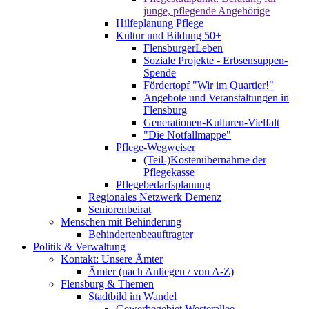
junge, pflegende Angehörige
Hilfeplanung Pflege
Kultur und Bildung 50+
FlensburgerLeben
Soziale Projekte - Erbsensuppen-
Spende
Fördertopf "Wir im Quartier!"
Angebote und Veranstaltungen in
Flensburg
Generationen-Kulturen-Vielfalt
"Die Notfallmappe"
Pflege-Wegweiser
(Teil-)Kostenübernahme der
Pflegekasse
Pflegebedarfsplanung
Regionales Netzwerk Demenz
Seniorenbeirat
Menschen mit Behinderung
Behindertenbeauftragter
Politik & Verwaltung
Kontakt: Unsere Ämter
Ämter (nach Anliegen / von A-Z)
Flensburg & Themen
Stadtbild im Wandel
Gewerbegebiet Westerallee