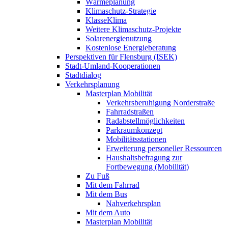
Wärmeplanung
Klimaschutz-Strategie
KlasseKlima
Weitere Klimaschutz-Projekte
Solarenergienutzung
Kostenlose Energieberatung
Perspektiven für Flensburg (ISEK)
Stadt-Umland-Kooperationen
Stadtdialog
Verkehrsplanung
Masterplan Mobilität
Verkehrsberuhigung Norderstraße
Fahrradstraßen
Radabstellmöglichkeiten
Parkraumkonzept
Mobilitätsstationen
Erweiterung personeller Ressourcen
Haushaltsbefragung zur
Fortbewegung (Mobilität)
Zu Fuß
Mit dem Fahrrad
Mit dem Bus
Nahverkehrsplan
Mit dem Auto
Masterplan Mobilität