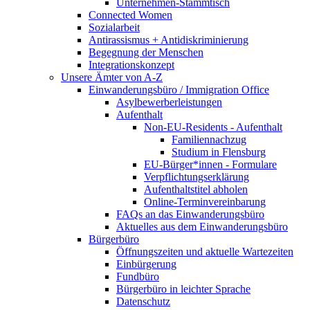
Unternehmen-Stammtisch
Connected Women
Sozialarbeit
Antirassismus + Antidiskriminierung
Begegnung der Menschen
Integrationskonzept
Unsere Ämter von A-Z
Einwanderungsbüro / Immigration Office
Asylbewerberleistungen
Aufenthalt
Non-EU-Residents - Aufenthalt
Familiennachzug
Studium in Flensburg
EU-Bürger*innen - Formulare
Verpflichtungserklärung
Aufenthaltstitel abholen
Online-Terminvereinbarung
FAQs an das Einwanderungsbüro
Aktuelles aus dem Einwanderungsbüro
Bürgerbüro
Öffnungszeiten und aktuelle Wartezeiten
Einbürgerung
Fundbüro
Bürgerbüro in leichter Sprache
Datenschutz