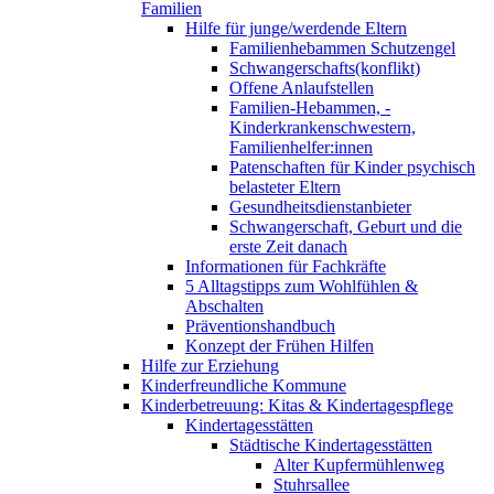
Familien
Hilfe für junge/werdende Eltern
Familienhebammen Schutzengel
Schwangerschafts(konflikt)
Offene Anlaufstellen
Familien-Hebammen, -
Kinderkrankenschwestern,
Familienhelfer:innen
Patenschaften für Kinder psychisch
belasteter Eltern
Gesundheitsdienstanbieter
Schwangerschaft, Geburt und die
erste Zeit danach
Informationen für Fachkräfte
5 Alltagstipps zum Wohlfühlen &
Abschalten
Präventionshandbuch
Konzept der Frühen Hilfen
Hilfe zur Erziehung
Kinderfreundliche Kommune
Kinderbetreuung: Kitas & Kindertagespflege
Kindertagesstätten
Städtische Kindertagesstätten
Alter Kupfermühlenweg
Stuhrsallee