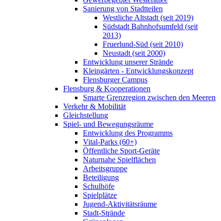
Sanierung von Stadtteilen
Westliche Altstadt (seit 2019)
Südstadt Bahnhofsumfeld (seit
2013)
Fruerlund-Süd (seit 2010)
Neustadt (seit 2000)
Entwicklung unserer Strände
Kleingärten - Entwicklungskonzept
Flensburger Campus
Flensburg & Kooperationen
Smarte Grenzregion zwischen den Meeren
Verkehr & Mobilität
Gleichstellung
Spiel- und Bewegungsräume
Entwicklung des Programms
Vital-Parks (60+)
Öffentliche Sport-Geräte
Naturnahe Spielflächen
Arbeitsgruppe
Beteiligung
Schulhöfe
Spielplätze
Jugend-Aktivitätsräume
Stadt-Strände