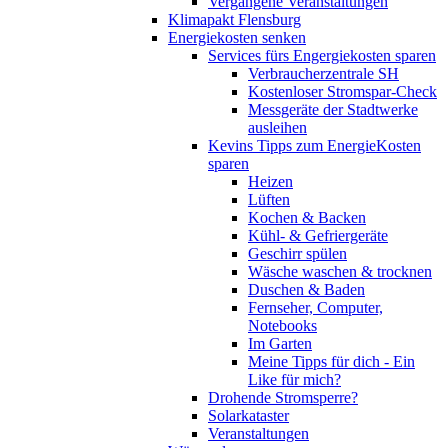
Vergangene Veranstaltungen
Klimapakt Flensburg
Energiekosten senken
Services fürs Engergiekosten sparen
Verbraucherzentrale SH
Kostenloser Stromspar-Check
Messgeräte der Stadtwerke
ausleihen
Kevins Tipps zum EnergieKosten
sparen
Heizen
Lüften
Kochen & Backen
Kühl- & Gefriergeräte
Geschirr spülen
Wäsche waschen & trocknen
Duschen & Baden
Fernseher, Computer,
Notebooks
Im Garten
Meine Tipps für dich - Ein
Like für mich?
Drohende Stromsperre?
Solarkataster
Veranstaltungen