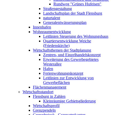
Rundweg "Grünes Hufeisen"
Straßengestaltung
Landschaftsplan der Stadt Flensburg
naturtalent
Generalentwässerungsplan
Innenhafen
Wohnraumentwicklung
Leitlinien Steuerung des Wohnungsbaus
Quartiersentwicklung Weiche
(Friedenskirche)
Wirtschaftsthemen der Stadtplanung
Zentren- und Einzelhandelskonzept
Erweiterung des Gewerbegebietes
Westerallee
Hafen
Ferienwohnungskonzept
Leitlinien zur Entwicklung von
Gewerbeflächen
Flächenmanagement
Wirtschaftsstandort
Flensburg in Zahlen
Kleinräumige Gebietsgliederung
Wirtschaftsprofil
Grenzpendeln
Grenzdreieck - Grænsetrekanten