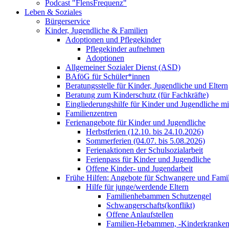
Podcast "FlensFrequenz"
Leben & Soziales
Bürgerservice
Kinder, Jugendliche & Familien
Adoptionen und Pflegekinder
Pflegekinder aufnehmen
Adoptionen
Allgemeiner Sozialer Dienst (ASD)
BAföG für Schüler*innen
Beratungsstelle für Kinder, Jugendliche und Eltern
Beratung zum Kinderschutz (für Fachkräfte)
Eingliederungshilfe für Kinder und Jugendliche m
Familienzentren
Ferienangebote für Kinder und Jugendliche
Herbstferien (12.10. bis 24.10.2026)
Sommerferien (04.07. bis 5.08.2026)
Ferienaktionen der Schulsozialarbeit
Ferienpass für Kinder und Jugendliche
Offene Kinder- und Jugendarbeit
Frühe Hilfen: Angebote für Schwangere und Fami
Hilfe für junge/werdende Eltern
Familienhebammen Schutzengel
Schwangerschafts(konflikt)
Offene Anlaufstellen
Familien-Hebammen, -Kinderkrankens