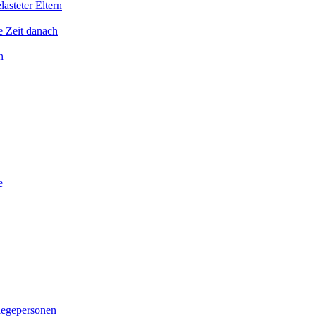
asteter Eltern
e Zeit danach
n
e
legepersonen