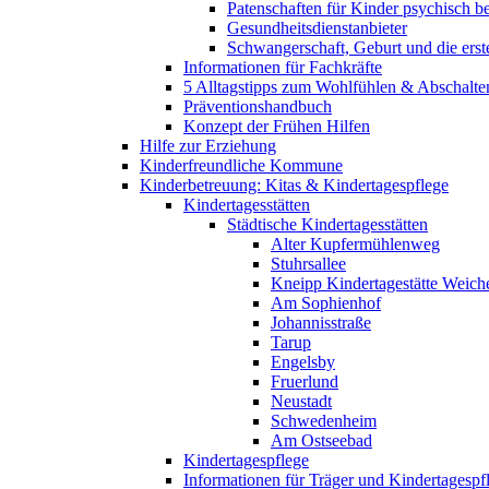
Patenschaften für Kinder psychisch bel
Gesundheitsdienstanbieter
Schwangerschaft, Geburt und die erst
Informationen für Fachkräfte
5 Alltagstipps zum Wohlfühlen & Abschalte
Präventionshandbuch
Konzept der Frühen Hilfen
Hilfe zur Erziehung
Kinderfreundliche Kommune
Kinderbetreuung: Kitas & Kindertagespflege
Kindertagesstätten
Städtische Kindertagesstätten
Alter Kupfermühlenweg
Stuhrsallee
Kneipp Kindertagestätte Weich
Am Sophienhof
Johannisstraße
Tarup
Engelsby
Fruerlund
Neustadt
Schwedenheim
Am Ostseebad
Kindertagespflege
Informationen für Träger und Kindertagespf