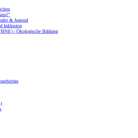
ichen
aus!"
inder & Jugend
nd Inklusion
 (BNE) / Ökologische Bildung
Angehörige
)
k