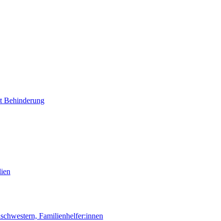
it Behinderung
lien
chwestern, Familienhelfer:innen