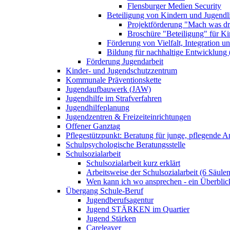
Flensburger Medien Security
Beteiligung von Kindern und Jugendl
Projektförderung "Mach was dr
Broschüre "Beteiligung" für K
Förderung von Vielfalt, Integration u
Bildung für nachhaltige Entwicklung
Förderung Jugendarbeit
Kinder- und Jugendschutzzentrum
Kommunale Präventionskette
Jugendaufbauwerk (JAW)
Jugendhilfe im Strafverfahren
Jugendhilfeplanung
Jugendzentren & Freizeiteinrichtungen
Offener Ganztag
Pflegestützpunkt: Beratung für junge, pflegende 
Schulpsychologische Beratungsstelle
Schulsozialarbeit
Schulsozialarbeit kurz erklärt
Arbeitsweise der Schulsozialarbeit (6 Säulen
Wen kann ich wo ansprechen - ein Überblic
Übergang Schule-Beruf
Jugendberufsagentur
Jugend STÄRKEN im Quartier
Jugend Stärken
Careleaver