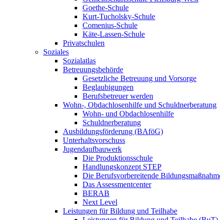
Goethe-Schule
Kurt-Tucholsky-Schule
Comenius-Schule
Käte-Lassen-Schule
Privatschulen
Soziales
Sozialatlas
Betreuungsbehörde
Gesetzliche Betreuung und Vorsorge
Beglaubigungen
Berufsbetreuer werden
Wohn-, Obdachlosenhilfe und Schuldnerberatung
Wohn- und Obdachlosenhilfe
Schuldnerberatung
Ausbildungsförderung (BAföG)
Unterhaltsvorschuss
Jugendaufbauwerk
Die Produktionsschule
Handlungskonzept STEP
Die Berufsvorbereitende Bildungsmaßnahm
Das Assessmentcenter
BERAB
Next Level
Leistungen für Bildung und Teilhabe
Leistungen für Bildung und Teilhabe (BuT)