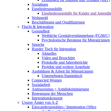
Sozialpass
Eingliederungshilfe
Eingliederungshilfe für Kinder und Jugendli
Wohngeld
Beschäftigung und Qualifizierung
Flucht & Integration
Gesundheit
Weibliche Genitalverstümmelung (FGM/C)
Psychologische Beratung für Migrant:innen
Sprache
Runder Tisch für Integration
Aktuelles
Video und Broschüre
Protokolle und Jahresberichte
Projekte und weitere Angebote
Ausbildung & Arbeit für Migrant:innen
Unternehmen-Stammtisch
Connected Women
Sozialarbeit
Antirassismus + Antidiskriminierung
Begegnung der Menschen
Integrationskonzept
Unsere Ämter von A-Z
Einwanderungsbüro / Immigration Office