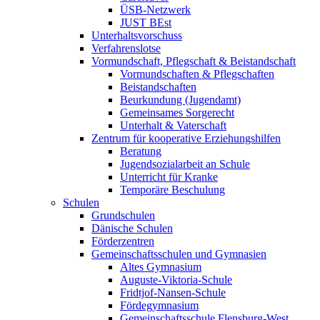
ÜSB-Netzwerk
JUST BEst
Unterhaltsvorschuss
Verfahrenslotse
Vormundschaft, Pflegschaft & Beistandschaft
Vormundschaften & Pflegschaften
Beistandschaften
Beurkundung (Jugendamt)
Gemeinsames Sorgerecht
Unterhalt & Vaterschaft
Zentrum für kooperative Erziehungshilfen
Beratung
Jugendsozialarbeit an Schule
Unterricht für Kranke
Temporäre Beschulung
Schulen
Grundschulen
Dänische Schulen
Förderzentren
Gemeinschaftsschulen und Gymnasien
Altes Gymnasium
Auguste-Viktoria-Schule
Fridtjof-Nansen-Schule
Fördegymnasium
Gemeinschaftsschule Flensburg-West