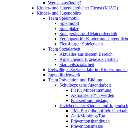
Wer ist zuständig?
Kinder- und Jugendärztlicher Dienst (KJÄD)
Kinder- und Jugendbüro
Team Spielmobil
Spielmobil
Spielplätze
Spielgeräte- und Materialverleih
Ferienpass für Kinder und Jugendlich
Flensburger Spielenacht
Team Sozialarbeit
Aktuelles aus diesem Bereich
Aufsuchende Jugendsozialarbeit
Stadtteilsozialarbeit
Freiwilliges Soziales Jahr im Kinder- und 
Jugendferienwerk
Team Prävention und Bildung
Schulbezogene Jugendarbeit
Fit für Mitbestimmung
Aktionsleiter*in werden
Klassenfindungstage
Erzieherischer Kinder- und Jugendsch
JiMs Bar (alkoholfreie Cocktail
Anti-Mobbing-Tag
Präventionshandbuch
Präventionsmesse