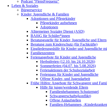
Podcast "FlensFrequenz"
Leben & Soziales
Bürgerservice
Kinder, Jugendliche & Familien
Adoptionen und Pflegekinder
Pflegekinder aufnehmen
Adoptionen
Allgemeiner Sozialer Dienst (ASD)
BAföG für Schüler*innen
Beratungsstelle für Kinder, Jugendliche und Eltern
Beratung zum Kinderschutz (für Fachkräfte)
Eingliederungshilfe für Kinder und Jugendliche m
Familienzentren
Ferienangebote für Kinder und Jugendliche
Herbstferien (12.10. bis 24.10.2026)
Sommerferien (04.07. bis 5.08.2026)
Ferienaktionen der Schulsozialarbeit
Ferienpass für Kinder und Jugendliche
Offene Kinder- und Jugendarbeit
Frühe Hilfen: Angebote für Schwangere und Fami
Hilfe für junge/werdende Eltern
Familienhebammen Schutzengel
Schwangerschafts(konflikt)
Offene Anlaufstellen
Familien-Hebammen, -Kinderkrankens