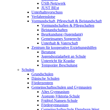
ÜSB-Netzwerk
JUST BEst
Unterhaltsvorschuss
Verfahrenslotse
Vormundschaft, Pflegschaft & Beistandschaft
Vormundschaften & Pflegschaften
Beistandschaften
Beurkundung (Jugendamt)
Gemeinsames Sorgerecht
Unterhalt & Vaterschaft
Zentrum für kooperative Erziehungshilfen
Beratung
Jugendsozialarbeit an Schule
Unterricht für Kranke
Temporäre Beschulung
Schulen
Grundschulen
Dänische Schulen
Förderzentren
Gemeinschaftsschulen und Gymnasien
Altes Gymnasium
Auguste-Viktoria-Schule
Fridtjof-Nansen-Schule
Fördegymnasium
Gemeinschaftsschule Flensburg-West