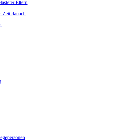
asteter Eltern
e Zeit danach
n
e
legepersonen