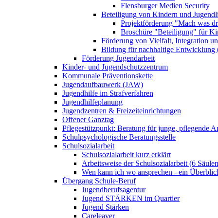
Flensburger Medien Security
Beteiligung von Kindern und Jugendl
Projektförderung "Mach was dr
Broschüre "Beteiligung" für K
Förderung von Vielfalt, Integration u
Bildung für nachhaltige Entwicklung
Förderung Jugendarbeit
Kinder- und Jugendschutzzentrum
Kommunale Präventionskette
Jugendaufbauwerk (JAW)
Jugendhilfe im Strafverfahren
Jugendhilfeplanung
Jugendzentren & Freizeiteinrichtungen
Offener Ganztag
Pflegestützpunkt: Beratung für junge, pflegende 
Schulpsychologische Beratungsstelle
Schulsozialarbeit
Schulsozialarbeit kurz erklärt
Arbeitsweise der Schulsozialarbeit (6 Säulen
Wen kann ich wo ansprechen - ein Überblic
Übergang Schule-Beruf
Jugendberufsagentur
Jugend STÄRKEN im Quartier
Jugend Stärken
Careleaver