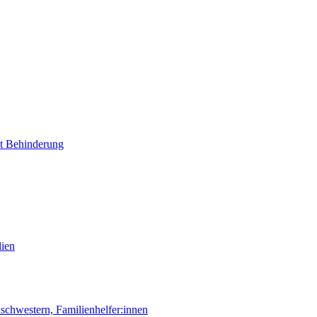
it Behinderung
lien
chwestern, Familienhelfer:innen