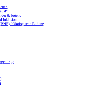
ichen
aus!"
inder & Jugend
nd Inklusion
 (BNE) / Ökologische Bildung
Angehörige
)
k