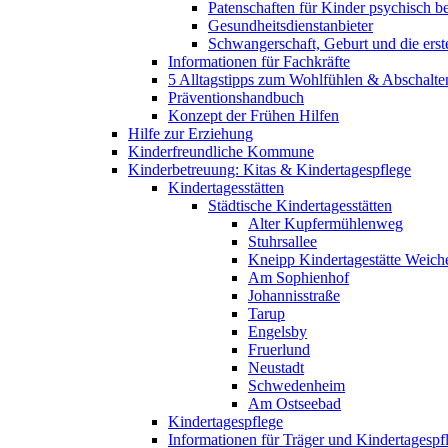
Patenschaften für Kinder psychisch bel
Gesundheitsdienstanbieter
Schwangerschaft, Geburt und die erst
Informationen für Fachkräfte
5 Alltagstipps zum Wohlfühlen & Abschalte
Präventionshandbuch
Konzept der Frühen Hilfen
Hilfe zur Erziehung
Kinderfreundliche Kommune
Kinderbetreuung: Kitas & Kindertagespflege
Kindertagesstätten
Städtische Kindertagesstätten
Alter Kupfermühlenweg
Stuhrsallee
Kneipp Kindertagestätte Weich
Am Sophienhof
Johannisstraße
Tarup
Engelsby
Fruerlund
Neustadt
Schwedenheim
Am Ostseebad
Kindertagespflege
Informationen für Träger und Kindertagespf