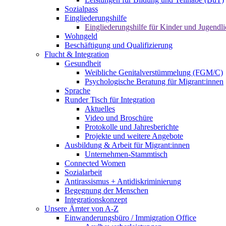
Sozialpass
Eingliederungshilfe
Eingliederungshilfe für Kinder und Jugendli
Wohngeld
Beschäftigung und Qualifizierung
Flucht & Integration
Gesundheit
Weibliche Genitalverstümmelung (FGM/C)
Psychologische Beratung für Migrant:innen
Sprache
Runder Tisch für Integration
Aktuelles
Video und Broschüre
Protokolle und Jahresberichte
Projekte und weitere Angebote
Ausbildung & Arbeit für Migrant:innen
Unternehmen-Stammtisch
Connected Women
Sozialarbeit
Antirassismus + Antidiskriminierung
Begegnung der Menschen
Integrationskonzept
Unsere Ämter von A-Z
Einwanderungsbüro / Immigration Office