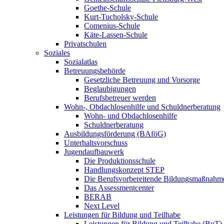
Goethe-Schule
Kurt-Tucholsky-Schule
Comenius-Schule
Käte-Lassen-Schule
Privatschulen
Soziales
Sozialatlas
Betreuungsbehörde
Gesetzliche Betreuung und Vorsorge
Beglaubigungen
Berufsbetreuer werden
Wohn-, Obdachlosenhilfe und Schuldnerberatung
Wohn- und Obdachlosenhilfe
Schuldnerberatung
Ausbildungsförderung (BAföG)
Unterhaltsvorschuss
Jugendaufbauwerk
Die Produktionsschule
Handlungskonzept STEP
Die Berufsvorbereitende Bildungsmaßnahm
Das Assessmentcenter
BERAB
Next Level
Leistungen für Bildung und Teilhabe
Leistungen für Bildung und Teilhabe (BuT)