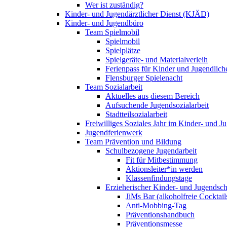
Wer ist zuständig?
Kinder- und Jugendärztlicher Dienst (KJÄD)
Kinder- und Jugendbüro
Team Spielmobil
Spielmobil
Spielplätze
Spielgeräte- und Materialverleih
Ferienpass für Kinder und Jugendlich
Flensburger Spielenacht
Team Sozialarbeit
Aktuelles aus diesem Bereich
Aufsuchende Jugendsozialarbeit
Stadtteilsozialarbeit
Freiwilliges Soziales Jahr im Kinder- und 
Jugendferienwerk
Team Prävention und Bildung
Schulbezogene Jugendarbeit
Fit für Mitbestimmung
Aktionsleiter*in werden
Klassenfindungstage
Erzieherischer Kinder- und Jugendsch
JiMs Bar (alkoholfreie Cocktail
Anti-Mobbing-Tag
Präventionshandbuch
Präventionsmesse