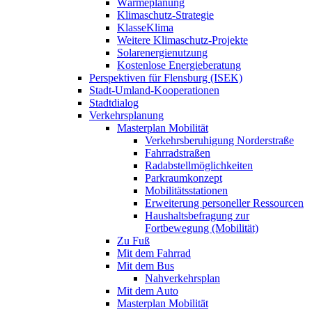
Wärmeplanung
Klimaschutz-Strategie
KlasseKlima
Weitere Klimaschutz-Projekte
Solarenergienutzung
Kostenlose Energieberatung
Perspektiven für Flensburg (ISEK)
Stadt-Umland-Kooperationen
Stadtdialog
Verkehrsplanung
Masterplan Mobilität
Verkehrsberuhigung Norderstraße
Fahrradstraßen
Radabstellmöglichkeiten
Parkraumkonzept
Mobilitätsstationen
Erweiterung personeller Ressourcen
Haushaltsbefragung zur
Fortbewegung (Mobilität)
Zu Fuß
Mit dem Fahrrad
Mit dem Bus
Nahverkehrsplan
Mit dem Auto
Masterplan Mobilität