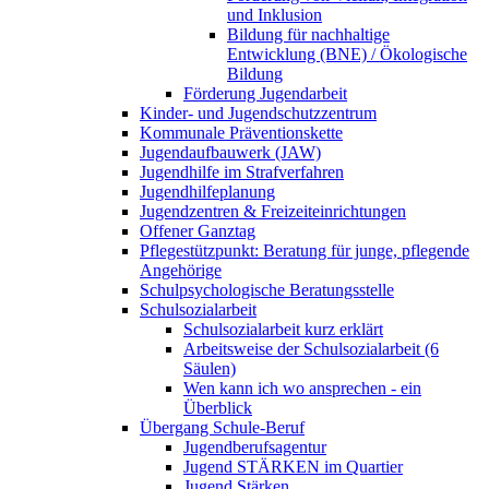
und Inklusion
Bildung für nachhaltige
Entwicklung (BNE) / Ökologische
Bildung
Förderung Jugendarbeit
Kinder- und Jugendschutzzentrum
Kommunale Präventionskette
Jugendaufbauwerk (JAW)
Jugendhilfe im Strafverfahren
Jugendhilfeplanung
Jugendzentren & Freizeiteinrichtungen
Offener Ganztag
Pflegestützpunkt: Beratung für junge, pflegende
Angehörige
Schulpsychologische Beratungsstelle
Schulsozialarbeit
Schulsozialarbeit kurz erklärt
Arbeitsweise der Schulsozialarbeit (6
Säulen)
Wen kann ich wo ansprechen - ein
Überblick
Übergang Schule-Beruf
Jugendberufsagentur
Jugend STÄRKEN im Quartier
Jugend Stärken