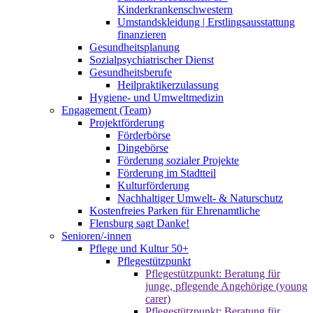
Kinderkrankenschwestern
Umstandskleidung | Erstlingsausstattung
finanzieren
Gesundheitsplanung
Sozialpsychiatrischer Dienst
Gesundheitsberufe
Heilpraktikerzulassung
Hygiene- und Umweltmedizin
Engagement (Team)
Projektförderung
Förderbörse
Dingebörse
Förderung sozialer Projekte
Förderung im Stadtteil
Kulturförderung
Nachhaltiger Umwelt- & Naturschutz
Kostenfreies Parken für Ehrenamtliche
Flensburg sagt Danke!
Senioren/-innen
Pflege und Kultur 50+
Pflegestützpunkt
Pflegestützpunkt: Beratung für
junge, pflegende Angehörige (young
carer)
Pflegestützpunkt: Beratung für