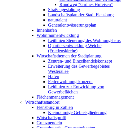
Rundweg "Grünes Hufeisen"
Straßengestaltung
Landschaftsplan der Stadt Flensburg
naturtalent
Generalentwässerungsplan
Innenhafen
Wohnraumentwicklung
Leitlinien Steuerung des Wohnungsbaus
Quartiersentwicklung Weiche
(Friedenskirche)
Wirtschaftsthemen der Stadtplanung
Zentren- und Einzelhandelskonzept
Erweiterung des Gewerbegebietes
Westerallee
Hafen
Ferienwohnungskonzept
Leitlinien zur Entwicklung von
Gewerbeflächen
Flächenmanagement
Wirtschaftsstandort
Flensburg in Zahlen
Kleinräumige Gebietsgliederung
Wirtschaftsprofil
Grenzpendeln
Grenzdreieck - Grænsetrekanten