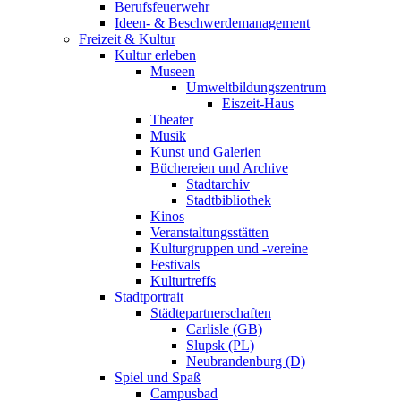
Berufsfeuerwehr
Ideen- & Beschwerdemanagement
Freizeit & Kultur
Kultur erleben
Museen
Umweltbildungszentrum
Eiszeit-Haus
Theater
Musik
Kunst und Galerien
Büchereien und Archive
Stadtarchiv
Stadtbibliothek
Kinos
Veranstaltungsstätten
Kulturgruppen und -vereine
Festivals
Kulturtreffs
Stadtportrait
Städtepartnerschaften
Carlisle (GB)
Slupsk (PL)
Neubrandenburg (D)
Spiel und Spaß
Campusbad