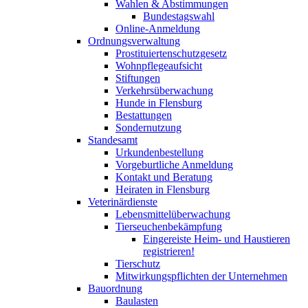
Wahlen & Abstimmungen
Bundestagswahl
Online-Anmeldung
Ordnungsverwaltung
Prostituiertenschutzgesetz
Wohnpflegeaufsicht
Stiftungen
Verkehrsüberwachung
Hunde in Flensburg
Bestattungen
Sondernutzung
Standesamt
Urkundenbestellung
Vorgeburtliche Anmeldung
Kontakt und Beratung
Heiraten in Flensburg
Veterinärdienste
Lebensmittelüberwachung
Tierseuchenbekämpfung
Eingereiste Heim- und Haustieren
registrieren!
Tierschutz
Mitwirkungspflichten der Unternehmen
Bauordnung
Baulasten