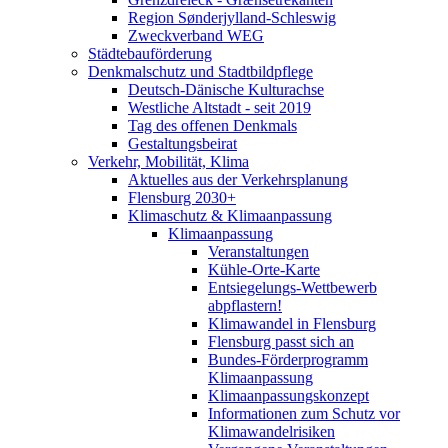
Region Sønderjylland-Schleswig
Zweckverband WEG
Städtebauförderung
Denkmalschutz und Stadtbildpflege
Deutsch-Dänische Kulturachse
Westliche Altstadt - seit 2019
Tag des offenen Denkmals
Gestaltungsbeirat
Verkehr, Mobilität, Klima
Aktuelles aus der Verkehrsplanung
Flensburg 2030+
Klimaschutz & Klimaanpassung
Klimaanpassung
Veranstaltungen
Kühle-Orte-Karte
Entsiegelungs-Wettbewerb
abpflastern!
Klimawandel in Flensburg
Flensburg passt sich an
Bundes-Förderprogramm
Klimaanpassung
Klimaanpassungskonzept
Informationen zum Schutz vor
Klimawandelrisiken