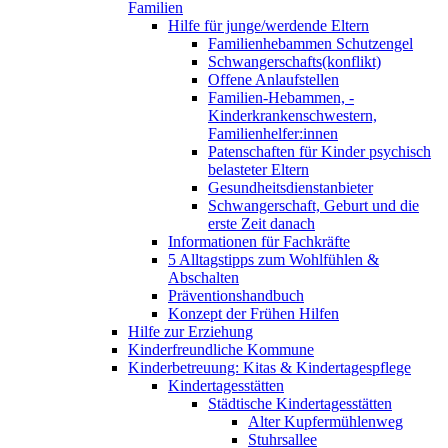
Familien
Hilfe für junge/werdende Eltern
Familienhebammen Schutzengel
Schwangerschafts(konflikt)
Offene Anlaufstellen
Familien-Hebammen, -
Kinderkrankenschwestern,
Familienhelfer:innen
Patenschaften für Kinder psychisch
belasteter Eltern
Gesundheitsdienstanbieter
Schwangerschaft, Geburt und die
erste Zeit danach
Informationen für Fachkräfte
5 Alltagstipps zum Wohlfühlen &
Abschalten
Präventionshandbuch
Konzept der Frühen Hilfen
Hilfe zur Erziehung
Kinderfreundliche Kommune
Kinderbetreuung: Kitas & Kindertagespflege
Kindertagesstätten
Städtische Kindertagesstätten
Alter Kupfermühlenweg
Stuhrsallee