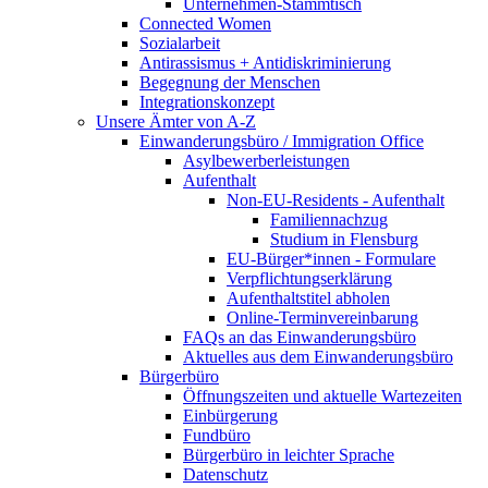
Unternehmen-Stammtisch
Connected Women
Sozialarbeit
Antirassismus + Antidiskriminierung
Begegnung der Menschen
Integrationskonzept
Unsere Ämter von A-Z
Einwanderungsbüro / Immigration Office
Asylbewerberleistungen
Aufenthalt
Non-EU-Residents - Aufenthalt
Familiennachzug
Studium in Flensburg
EU-Bürger*innen - Formulare
Verpflichtungserklärung
Aufenthaltstitel abholen
Online-Terminvereinbarung
FAQs an das Einwanderungsbüro
Aktuelles aus dem Einwanderungsbüro
Bürgerbüro
Öffnungszeiten und aktuelle Wartezeiten
Einbürgerung
Fundbüro
Bürgerbüro in leichter Sprache
Datenschutz