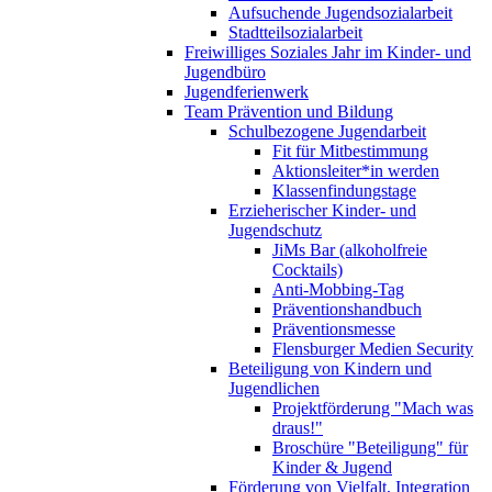
Aufsuchende Jugendsozialarbeit
Stadtteilsozialarbeit
Freiwilliges Soziales Jahr im Kinder- und
Jugendbüro
Jugendferienwerk
Team Prävention und Bildung
Schulbezogene Jugendarbeit
Fit für Mitbestimmung
Aktionsleiter*in werden
Klassenfindungstage
Erzieherischer Kinder- und
Jugendschutz
JiMs Bar (alkoholfreie
Cocktails)
Anti-Mobbing-Tag
Präventionshandbuch
Präventionsmesse
Flensburger Medien Security
Beteiligung von Kindern und
Jugendlichen
Projektförderung "Mach was
draus!"
Broschüre "Beteiligung" für
Kinder & Jugend
Förderung von Vielfalt, Integration