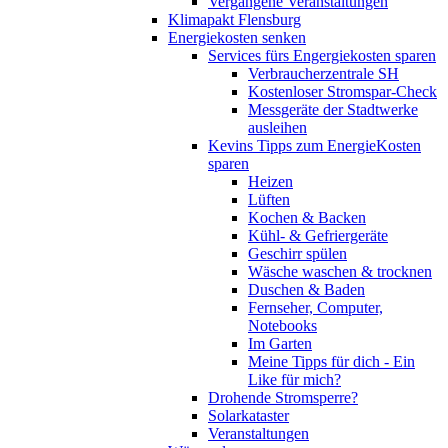
Vergangene Veranstaltungen
Klimapakt Flensburg
Energiekosten senken
Services fürs Engergiekosten sparen
Verbraucherzentrale SH
Kostenloser Stromspar-Check
Messgeräte der Stadtwerke
ausleihen
Kevins Tipps zum EnergieKosten
sparen
Heizen
Lüften
Kochen & Backen
Kühl- & Gefriergeräte
Geschirr spülen
Wäsche waschen & trocknen
Duschen & Baden
Fernseher, Computer,
Notebooks
Im Garten
Meine Tipps für dich - Ein
Like für mich?
Drohende Stromsperre?
Solarkataster
Veranstaltungen