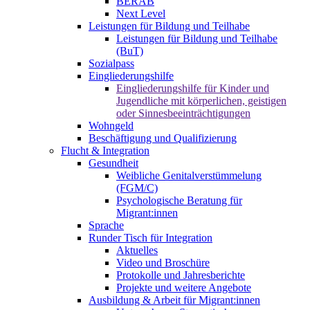
BERAB
Next Level
Leistungen für Bildung und Teilhabe
Leistungen für Bildung und Teilhabe
(BuT)
Sozialpass
Eingliederungshilfe
Eingliederungshilfe für Kinder und
Jugendliche mit körperlichen, geistigen
oder Sinnesbeeinträchtigungen
Wohngeld
Beschäftigung und Qualifizierung
Flucht & Integration
Gesundheit
Weibliche Genitalverstümmelung
(FGM/C)
Psychologische Beratung für
Migrant:innen
Sprache
Runder Tisch für Integration
Aktuelles
Video und Broschüre
Protokolle und Jahresberichte
Projekte und weitere Angebote
Ausbildung & Arbeit für Migrant:innen