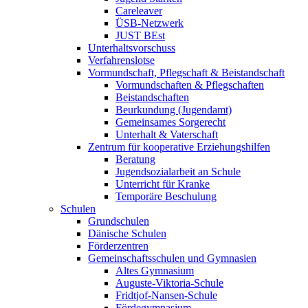
Careleaver
ÜSB-Netzwerk
JUST BEst
Unterhaltsvorschuss
Verfahrenslotse
Vormundschaft, Pflegschaft & Beistandschaft
Vormundschaften & Pflegschaften
Beistandschaften
Beurkundung (Jugendamt)
Gemeinsames Sorgerecht
Unterhalt & Vaterschaft
Zentrum für kooperative Erziehungshilfen
Beratung
Jugendsozialarbeit an Schule
Unterricht für Kranke
Temporäre Beschulung
Schulen
Grundschulen
Dänische Schulen
Förderzentren
Gemeinschaftsschulen und Gymnasien
Altes Gymnasium
Auguste-Viktoria-Schule
Fridtjof-Nansen-Schule
Fördegymnasium