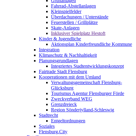
Grünanlagen
Fahrrad-Abstellanlagen
Kleinspielfelder
Überdachungen / Unterstände
Feuerstellen / Grillplätze
Skate-Anlagen
Inklusiver Spielplatz Hestoft
Kinder & Jugendliche
Aktionsplan Kinderfreundliche Kommune
Integration
Klimaschutz & Nachhaltigkeit
Planungsgrundlagen
Integriertes Stadtentwicklungskonzept
Fairtrade Stadt Flensburg
Kooperationen mit dem Umland
Verwaltungsgemeinschaft Flensburg-
Glücksburg
Tourismus Agentur Flensburger Förde
Zweckverband WEG
Grenzdreieck
Region Sönderjylland-Schleswig
Stadtrecht
Entgeltordnungen
Soziales
Flensburg.City