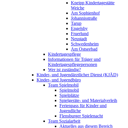
Kneipp Kindertagestätte
Weiche
Am Sophienhof
Johannisstraße
Tarup
Engelsby
Fruerlund
Neustadt
Schwedenheim
Am Ostseebad
Kindertagespflege
Informationen für Träger und
Kindertagespflegepersonen
Wer ist zuständig?
Kinder- und Jugendärztlicher Dienst (KJÄD)
Kinder- und Jugendbüro
Team Spielmobil
Spielmobil
Spielplätze
Spielgeräte- und Materialverleih
Ferienpass für Kinder und
Jugendliche
Flensburger Spielenacht
Team Sozialarbeit
Aktuelles aus diesem Bereich