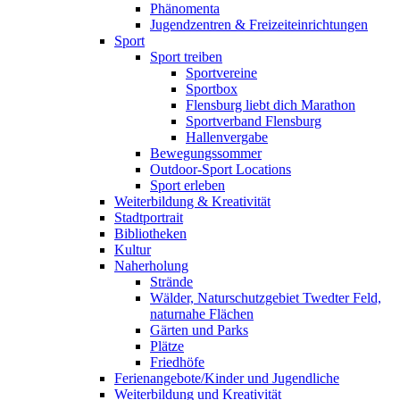
Phänomenta
Jugendzentren & Freizeiteinrichtungen
Sport
Sport treiben
Sportvereine
Sportbox
Flensburg liebt dich Marathon
Sportverband Flensburg
Hallenvergabe
Bewegungssommer
Outdoor-Sport Locations
Sport erleben
Weiterbildung & Kreativität
Stadtportrait
Bibliotheken
Kultur
Naherholung
Strände
Wälder, Naturschutzgebiet Twedter Feld,
naturnahe Flächen
Gärten und Parks
Plätze
Friedhöfe
Ferienangebote/Kinder und Jugendliche
Weiterbildung und Kreativität