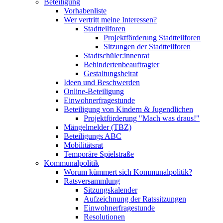
Beteiligung
Vorhabenliste
Wer vertritt meine Interessen?
Stadtteilforen
Projektförderung Stadtteilforen
Sitzungen der Stadtteilforen
Stadtschüler:innenrat
Behindertenbeauftragter
Gestaltungsbeirat
Ideen und Beschwerden
Online-Beteiligung
Einwohnerfragestunde
Beteiligung von Kindern & Jugendlichen
Projektförderung "Mach was draus!"
Mängelmelder (TBZ)
Beteiligungs ABC
Mobilitätsrat
Temporäre Spielstraße
Kommunalpolitik
Worum kümmert sich Kommunalpolitik?
Ratsversammlung
Sitzungskalender
Aufzeichnung der Ratssitzungen
Einwohnerfragestunde
Resolutionen