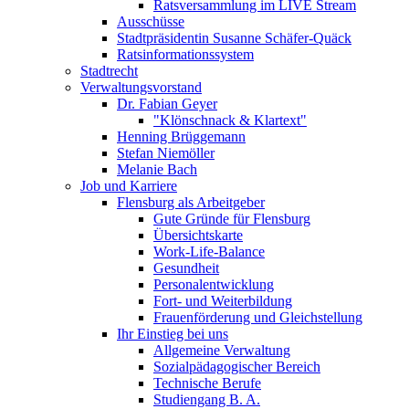
Ratsversammlung im LIVE Stream
Ausschüsse
Stadtpräsidentin Susanne Schäfer-Quäck
Ratsinformationssystem
Stadtrecht
Verwaltungsvorstand
Dr. Fabian Geyer
"Klönschnack & Klartext"
Henning Brüggemann
Stefan Niemöller
Melanie Bach
Job und Karriere
Flensburg als Arbeitgeber
Gute Gründe für Flensburg
Übersichtskarte
Work-Life-Balance
Gesundheit
Personalentwicklung
Fort- und Weiterbildung
Frauenförderung und Gleichstellung
Ihr Einstieg bei uns
Allgemeine Verwaltung
Sozialpädagogischer Bereich
Technische Berufe
Studiengang B. A.