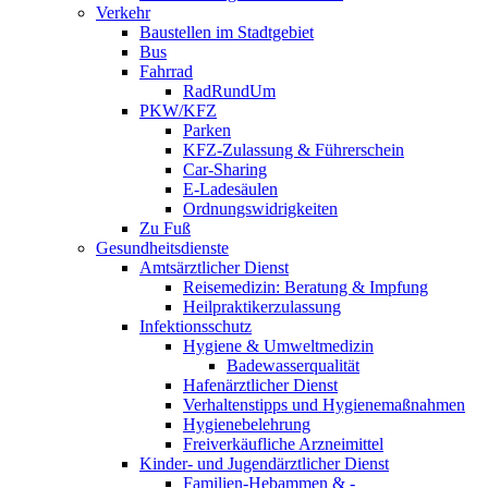
Verkehr
Baustellen im Stadtgebiet
Bus
Fahrrad
RadRundUm
PKW/KFZ
Parken
KFZ-Zulassung & Führerschein
Car-Sharing
E-Ladesäulen
Ordnungswidrigkeiten
Zu Fuß
Gesundheitsdienste
Amtsärztlicher Dienst
Reisemedizin: Beratung & Impfung
Heilpraktikerzulassung
Infektionsschutz
Hygiene & Umweltmedizin
Badewasserqualität
Hafenärztlicher Dienst
Verhaltenstipps und Hygienemaßnahmen
Hygienebelehrung
Freiverkäufliche Arzneimittel
Kinder- und Jugendärztlicher Dienst
Familien-Hebammen & -