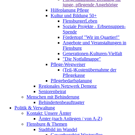
junge, pflegende Angehörige
Hilfeplanung Pflege
Kultur und Bildung 50+
FlensburgerLeben
Soziale Projekte - Erbsensuppen-
Spende
Fördertopf "Wir im Quartier!"
Angebote und Veranstaltungen in
Flensburg
Generationen-Kulturen-Vielfalt
"Die Notfallmappe"
Pflege-Wegweiser
(Teil-)Kostenübernahme der
Pflegekasse
Pflegebedarfsplanung
Regionales Netzwerk Demenz
Seniorenbeirat
Menschen mit Behinderung
Behindertenbeauftragter
Politik & Verwaltung
Kontakt: Unsere Ämter
Ämter (nach Anliegen / von A-Z)
Flensburg & Themen
Stadtbild im Wandel
Gewerbegebiet Westerallee