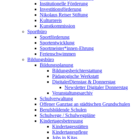
Institutionelle Förderung
Investitionsförderung
Nikolaus Reiser Stiftung
Kulturpreis
Kunstkommission
Sportbüro
Sportförderung
Sportentwicklung
Sportmeister*innen-Ehrung
Ferienschwimmen
Bildungsbüro
Bildungsplanung
Bildungsberichterstattung
Pädagogische Werkstatt
DigitalerDienstag & Donnerstag
Newsletter Digitaler Donnerstag
Veranstaltungsarchiv
Schulverwaltung
Offener Ganztag an städtischen Grundschulen
Berufsbildende Schulen
Schulwege / Schulwegpläne
Kindertagesbetreuung
Kindertagesstätten
Kindertagespflege
Jobs in Kitas