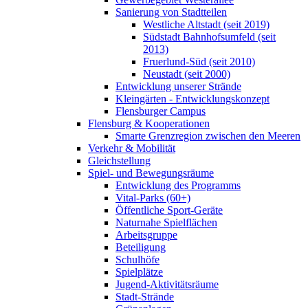
Sanierung von Stadtteilen
Westliche Altstadt (seit 2019)
Südstadt Bahnhofsumfeld (seit
2013)
Fruerlund-Süd (seit 2010)
Neustadt (seit 2000)
Entwicklung unserer Strände
Kleingärten - Entwicklungskonzept
Flensburger Campus
Flensburg & Kooperationen
Smarte Grenzregion zwischen den Meeren
Verkehr & Mobilität
Gleichstellung
Spiel- und Bewegungsräume
Entwicklung des Programms
Vital-Parks (60+)
Öffentliche Sport-Geräte
Naturnahe Spielflächen
Arbeitsgruppe
Beteiligung
Schulhöfe
Spielplätze
Jugend-Aktivitätsräume
Stadt-Strände