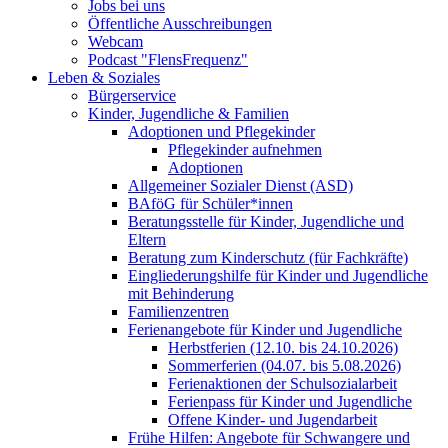
Jobs bei uns
Öffentliche Ausschreibungen
Webcam
Podcast "FlensFrequenz"
Leben & Soziales
Bürgerservice
Kinder, Jugendliche & Familien
Adoptionen und Pflegekinder
Pflegekinder aufnehmen
Adoptionen
Allgemeiner Sozialer Dienst (ASD)
BAföG für Schüler*innen
Beratungsstelle für Kinder, Jugendliche und
Eltern
Beratung zum Kinderschutz (für Fachkräfte)
Eingliederungshilfe für Kinder und Jugendliche
mit Behinderung
Familienzentren
Ferienangebote für Kinder und Jugendliche
Herbstferien (12.10. bis 24.10.2026)
Sommerferien (04.07. bis 5.08.2026)
Ferienaktionen der Schulsozialarbeit
Ferienpass für Kinder und Jugendliche
Offene Kinder- und Jugendarbeit
Frühe Hilfen: Angebote für Schwangere und