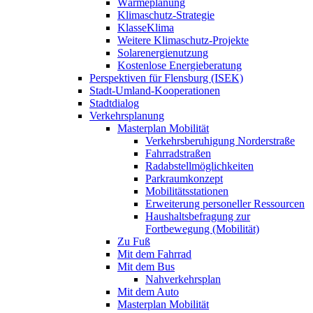
Wärmeplanung
Klimaschutz-Strategie
KlasseKlima
Weitere Klimaschutz-Projekte
Solarenergienutzung
Kostenlose Energieberatung
Perspektiven für Flensburg (ISEK)
Stadt-Umland-Kooperationen
Stadtdialog
Verkehrsplanung
Masterplan Mobilität
Verkehrsberuhigung Norderstraße
Fahrradstraßen
Radabstellmöglichkeiten
Parkraumkonzept
Mobilitätsstationen
Erweiterung personeller Ressourcen
Haushaltsbefragung zur
Fortbewegung (Mobilität)
Zu Fuß
Mit dem Fahrrad
Mit dem Bus
Nahverkehrsplan
Mit dem Auto
Masterplan Mobilität