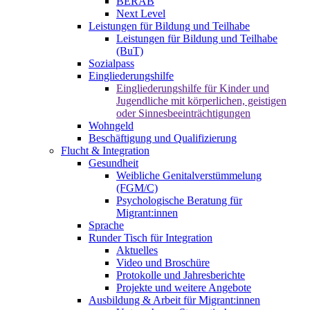
BERAB
Next Level
Leistungen für Bildung und Teilhabe
Leistungen für Bildung und Teilhabe
(BuT)
Sozialpass
Eingliederungshilfe
Eingliederungshilfe für Kinder und
Jugendliche mit körperlichen, geistigen
oder Sinnesbeeinträchtigungen
Wohngeld
Beschäftigung und Qualifizierung
Flucht & Integration
Gesundheit
Weibliche Genitalverstümmelung
(FGM/C)
Psychologische Beratung für
Migrant:innen
Sprache
Runder Tisch für Integration
Aktuelles
Video und Broschüre
Protokolle und Jahresberichte
Projekte und weitere Angebote
Ausbildung & Arbeit für Migrant:innen