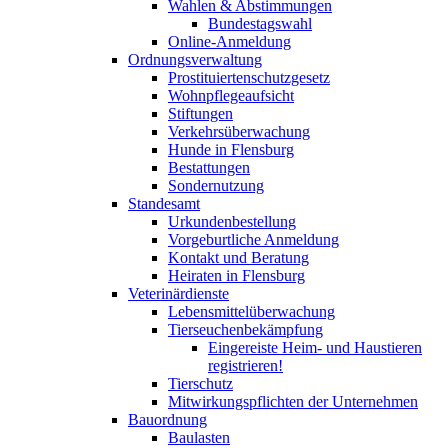
Wahlen & Abstimmungen
Bundestagswahl
Online-Anmeldung
Ordnungsverwaltung
Prostituiertenschutzgesetz
Wohnpflegeaufsicht
Stiftungen
Verkehrsüberwachung
Hunde in Flensburg
Bestattungen
Sondernutzung
Standesamt
Urkundenbestellung
Vorgeburtliche Anmeldung
Kontakt und Beratung
Heiraten in Flensburg
Veterinärdienste
Lebensmittelüberwachung
Tierseuchenbekämpfung
Eingereiste Heim- und Haustieren
registrieren!
Tierschutz
Mitwirkungspflichten der Unternehmen
Bauordnung
Baulasten