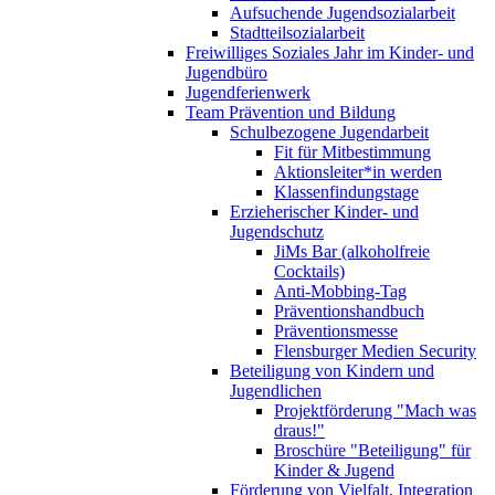
Aufsuchende Jugendsozialarbeit
Stadtteilsozialarbeit
Freiwilliges Soziales Jahr im Kinder- und
Jugendbüro
Jugendferienwerk
Team Prävention und Bildung
Schulbezogene Jugendarbeit
Fit für Mitbestimmung
Aktionsleiter*in werden
Klassenfindungstage
Erzieherischer Kinder- und
Jugendschutz
JiMs Bar (alkoholfreie
Cocktails)
Anti-Mobbing-Tag
Präventionshandbuch
Präventionsmesse
Flensburger Medien Security
Beteiligung von Kindern und
Jugendlichen
Projektförderung "Mach was
draus!"
Broschüre "Beteiligung" für
Kinder & Jugend
Förderung von Vielfalt, Integration