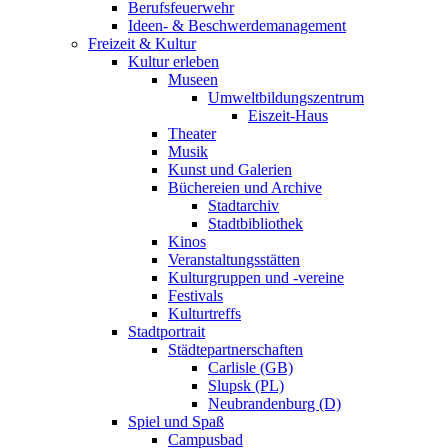
Berufsfeuerwehr
Ideen- & Beschwerdemanagement
Freizeit & Kultur
Kultur erleben
Museen
Umweltbildungszentrum
Eiszeit-Haus
Theater
Musik
Kunst und Galerien
Büchereien und Archive
Stadtarchiv
Stadtbibliothek
Kinos
Veranstaltungsstätten
Kulturgruppen und -vereine
Festivals
Kulturtreffs
Stadtportrait
Städtepartnerschaften
Carlisle (GB)
Slupsk (PL)
Neubrandenburg (D)
Spiel und Spaß
Campusbad