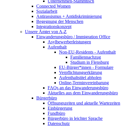
Unternehmen-Stammtisch
Connected Women
Sozialarbeit
Antirassismus + Antidiskriminierung
Begegnung der Menschen
Integrationskonzept
Unsere Ämter von A-Z
Einwanderungsbüro / Immigration Office
Asylbewerberleistungen
Aufenthalt
Non-EU-Residents - Aufenthalt
Familiennachzug
Studium in Flensburg
EU-Bürger*innen - Formulare
Verpflichtungserklärung
Aufenthaltstitel abholen
Online-Terminvereinbarung
FAQs an das Einwanderungsbüro
Aktuelles aus dem Einwanderungsbüro
Bürgerbüro
Öffnungszeiten und aktuelle Wartezeiten
Einbürgerung
Fundbüro
Bürgerbüro in leichter Sprache
Datenschutz