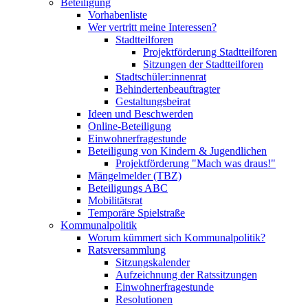
Beteiligung
Vorhabenliste
Wer vertritt meine Interessen?
Stadtteilforen
Projektförderung Stadtteilforen
Sitzungen der Stadtteilforen
Stadtschüler:innenrat
Behindertenbeauftragter
Gestaltungsbeirat
Ideen und Beschwerden
Online-Beteiligung
Einwohnerfragestunde
Beteiligung von Kindern & Jugendlichen
Projektförderung "Mach was draus!"
Mängelmelder (TBZ)
Beteiligungs ABC
Mobilitätsrat
Temporäre Spielstraße
Kommunalpolitik
Worum kümmert sich Kommunalpolitik?
Ratsversammlung
Sitzungskalender
Aufzeichnung der Ratssitzungen
Einwohnerfragestunde
Resolutionen