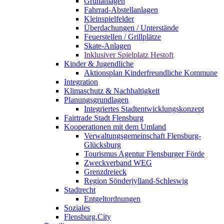
Grünanlagen
Fahrrad-Abstellanlagen
Kleinspielfelder
Überdachungen / Unterstände
Feuerstellen / Grillplätze
Skate-Anlagen
Inklusiver Spielplatz Hestoft
Kinder & Jugendliche
Aktionsplan Kinderfreundliche Kommune
Integration
Klimaschutz & Nachhaltigkeit
Planungsgrundlagen
Integriertes Stadtentwicklungskonzept
Fairtrade Stadt Flensburg
Kooperationen mit dem Umland
Verwaltungsgemeinschaft Flensburg-
Glücksburg
Tourismus Agentur Flensburger Förde
Zweckverband WEG
Grenzdreieck
Region Sönderjylland-Schleswig
Stadtrecht
Entgeltordnungen
Soziales
Flensburg.City