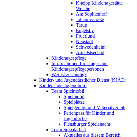
Kneipp Kindertagestätte
Weiche
Am Sophienhof
Johannisstraße
Tarup
Engelsby
Fruerlund
Neustadt
Schwedenheim
Am Ostseebad
Kindertagespflege
Informationen für Träger und
Kindertagespflegepersonen
Wer ist zuständig?
Kinder- und Jugendärztlicher Dienst (KJÄD)
Kinder- und Jugendbüro
Team Spielmobil
Spielmobil
Spielplätze
Spielgeräte- und Materialverleih
Ferienpass für Kinder und
Jugendliche
Flensburger Spielenacht
Team Sozialarbeit
Aktuelles aus diesem Bereich