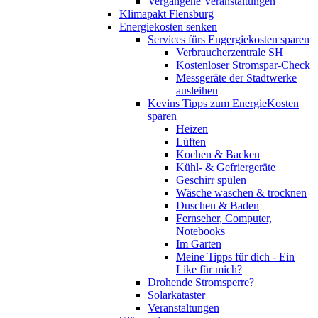
Vergangene Veranstaltungen
Klimapakt Flensburg
Energiekosten senken
Services fürs Engergiekosten sparen
Verbraucherzentrale SH
Kostenloser Stromspar-Check
Messgeräte der Stadtwerke
ausleihen
Kevins Tipps zum EnergieKosten
sparen
Heizen
Lüften
Kochen & Backen
Kühl- & Gefriergeräte
Geschirr spülen
Wäsche waschen & trocknen
Duschen & Baden
Fernseher, Computer,
Notebooks
Im Garten
Meine Tipps für dich - Ein
Like für mich?
Drohende Stromsperre?
Solarkataster
Veranstaltungen