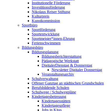
Institutionelle Förderung
Investitionsförderung
Nikolaus Reiser Stiftung
Kulturpreis
Kunstkommission
Sportbüro
Sportförderung
Sportentwicklung
Sportmeister*innen-Ehrung
Ferienschwimmen
Bildungsbüro
Bildungsplanung
Bildungsberichterstattung
Pädagogische Werkstatt
DigitalerDienstag & Donnerstag
Newsletter Digitaler Donnerstag
Veranstaltungsarchiv
Schulverwaltung
Offener Ganztag an städtischen Grundschulen
Berufsbildende Schulen
Schulwege / Schulwegpläne
Kindertagesbetreuung
Kindertagesstätten
Kindertagespflege
Jobs in Kitas