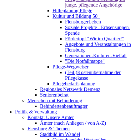
junge, pflegende Angehörige
Hilfeplanung Pflege
Kultur und Bildung 50+
FlensburgerLeben
Soziale Projekte - Erbsensuppen-
Spende
Fördertopf "Wir im Quartier!"
Angebote und Veranstaltungen in
Flensburg
Generationen-Kulturen-Vielfalt
"Die Notfallmappe"
Pflege-Wegweiser
(Teil-)Kostenübernahme der
Pflegekasse
Pflegebedarfsplanung
Regionales Netzwerk Demenz
Seniorenbeirat
Menschen mit Behinderung
Behindertenbeauftragter
Politik & Verwaltung
Kontakt: Unsere Ämter
Ämter (nach Anliegen / von A-Z)
Flensburg & Themen
Stadtbild im Wandel
Gewerbegebiet Westerallee