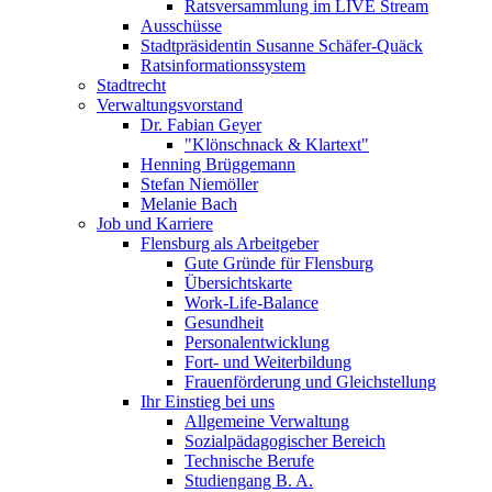
Ratsversammlung im LIVE Stream
Ausschüsse
Stadtpräsidentin Susanne Schäfer-Quäck
Ratsinformationssystem
Stadtrecht
Verwaltungsvorstand
Dr. Fabian Geyer
"Klönschnack & Klartext"
Henning Brüggemann
Stefan Niemöller
Melanie Bach
Job und Karriere
Flensburg als Arbeitgeber
Gute Gründe für Flensburg
Übersichtskarte
Work-Life-Balance
Gesundheit
Personalentwicklung
Fort- und Weiterbildung
Frauenförderung und Gleichstellung
Ihr Einstieg bei uns
Allgemeine Verwaltung
Sozialpädagogischer Bereich
Technische Berufe
Studiengang B. A.