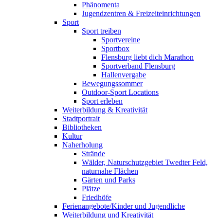
Phänomenta
Jugendzentren & Freizeiteinrichtungen
Sport
Sport treiben
Sportvereine
Sportbox
Flensburg liebt dich Marathon
Sportverband Flensburg
Hallenvergabe
Bewegungssommer
Outdoor-Sport Locations
Sport erleben
Weiterbildung & Kreativität
Stadtportrait
Bibliotheken
Kultur
Naherholung
Strände
Wälder, Naturschutzgebiet Twedter Feld,
naturnahe Flächen
Gärten und Parks
Plätze
Friedhöfe
Ferienangebote/Kinder und Jugendliche
Weiterbildung und Kreativität