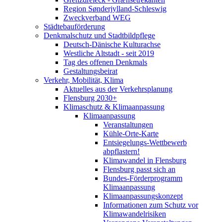
Region Sønderjylland-Schleswig
Zweckverband WEG
Städtebauförderung
Denkmalschutz und Stadtbildpflege
Deutsch-Dänische Kulturachse
Westliche Altstadt - seit 2019
Tag des offenen Denkmals
Gestaltungsbeirat
Verkehr, Mobilität, Klima
Aktuelles aus der Verkehrsplanung
Flensburg 2030+
Klimaschutz & Klimaanpassung
Klimaanpassung
Veranstaltungen
Kühle-Orte-Karte
Entsiegelungs-Wettbewerb
abpflastern!
Klimawandel in Flensburg
Flensburg passt sich an
Bundes-Förderprogramm
Klimaanpassung
Klimaanpassungskonzept
Informationen zum Schutz vor
Klimawandelrisiken