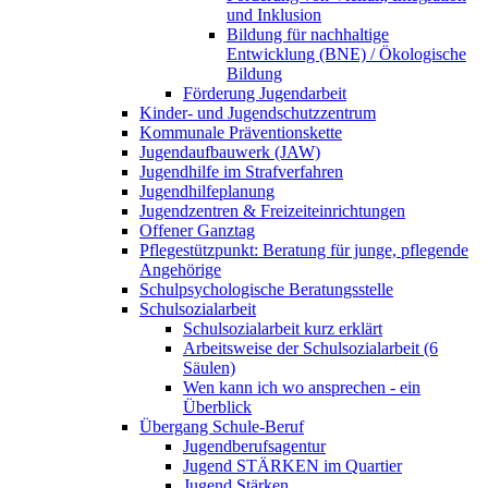
und Inklusion
Bildung für nachhaltige
Entwicklung (BNE) / Ökologische
Bildung
Förderung Jugendarbeit
Kinder- und Jugendschutzzentrum
Kommunale Präventionskette
Jugendaufbauwerk (JAW)
Jugendhilfe im Strafverfahren
Jugendhilfeplanung
Jugendzentren & Freizeiteinrichtungen
Offener Ganztag
Pflegestützpunkt: Beratung für junge, pflegende
Angehörige
Schulpsychologische Beratungsstelle
Schulsozialarbeit
Schulsozialarbeit kurz erklärt
Arbeitsweise der Schulsozialarbeit (6
Säulen)
Wen kann ich wo ansprechen - ein
Überblick
Übergang Schule-Beruf
Jugendberufsagentur
Jugend STÄRKEN im Quartier
Jugend Stärken