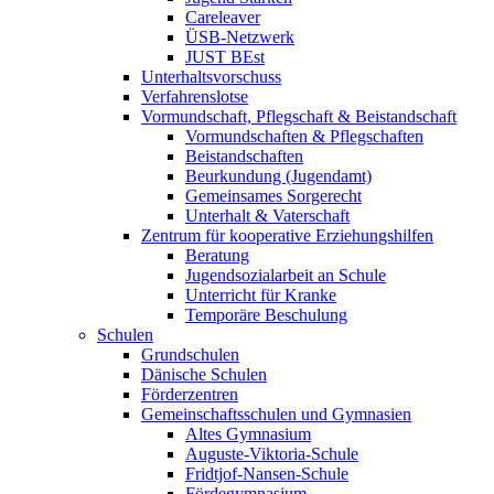
Careleaver
ÜSB-Netzwerk
JUST BEst
Unterhaltsvorschuss
Verfahrenslotse
Vormundschaft, Pflegschaft & Beistandschaft
Vormundschaften & Pflegschaften
Beistandschaften
Beurkundung (Jugendamt)
Gemeinsames Sorgerecht
Unterhalt & Vaterschaft
Zentrum für kooperative Erziehungshilfen
Beratung
Jugendsozialarbeit an Schule
Unterricht für Kranke
Temporäre Beschulung
Schulen
Grundschulen
Dänische Schulen
Förderzentren
Gemeinschaftsschulen und Gymnasien
Altes Gymnasium
Auguste-Viktoria-Schule
Fridtjof-Nansen-Schule
Fördegymnasium