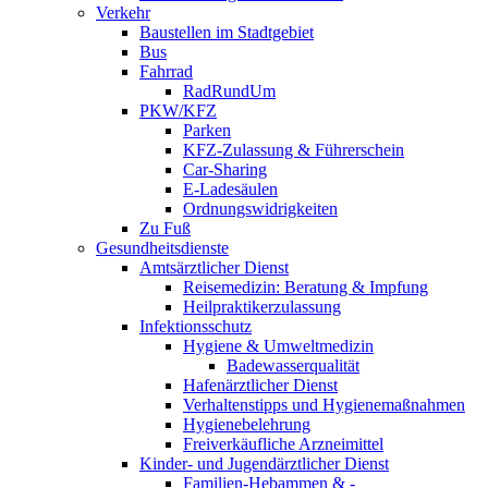
Verkehr
Baustellen im Stadtgebiet
Bus
Fahrrad
RadRundUm
PKW/KFZ
Parken
KFZ-Zulassung & Führerschein
Car-Sharing
E-Ladesäulen
Ordnungswidrigkeiten
Zu Fuß
Gesundheitsdienste
Amtsärztlicher Dienst
Reisemedizin: Beratung & Impfung
Heilpraktikerzulassung
Infektionsschutz
Hygiene & Umweltmedizin
Badewasserqualität
Hafenärztlicher Dienst
Verhaltenstipps und Hygienemaßnahmen
Hygienebelehrung
Freiverkäufliche Arzneimittel
Kinder- und Jugendärztlicher Dienst
Familien-Hebammen & -