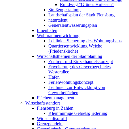
Rundweg "Grünes Hufeisen"
Straßengestaltung
Landschaftsplan der Stadt Flensburg
naturtalent
Generalentwässerungsplan
Innenhafen
Wohnraumentwicklung
Leitlinien Steuerung des Wohnungsbaus
Quartiersentwicklung Weiche
(Friedenskirche)
Wirtschaftsthemen der Stadtplanung
Zentren- und Einzelhandelskonzept
Erweiterung des Gewerbegebietes
Westerallee
Hafen
Ferienwohnungskonzept
Leitlinien zur Entwicklung von
Gewerbeflächen
Flächenmanagement
Wirtschaftsstandort
Flensburg in Zahlen
Kleinräumige Gebietsgliederung
Wirtschaftsprofil
Grenzpendeln
Grenzdreieck - Grænsetrekanten