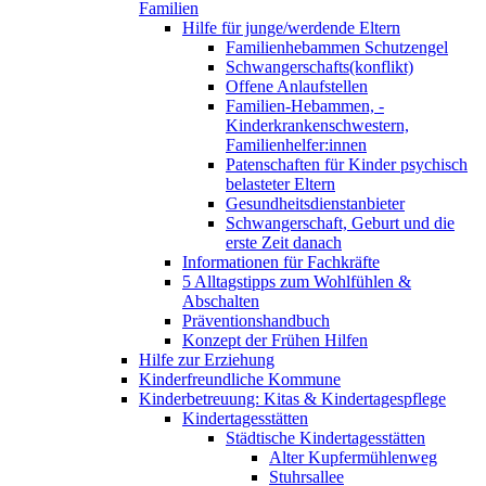
Familien
Hilfe für junge/werdende Eltern
Familienhebammen Schutzengel
Schwangerschafts(konflikt)
Offene Anlaufstellen
Familien-Hebammen, -
Kinderkrankenschwestern,
Familienhelfer:innen
Patenschaften für Kinder psychisch
belasteter Eltern
Gesundheitsdienstanbieter
Schwangerschaft, Geburt und die
erste Zeit danach
Informationen für Fachkräfte
5 Alltagstipps zum Wohlfühlen &
Abschalten
Präventionshandbuch
Konzept der Frühen Hilfen
Hilfe zur Erziehung
Kinderfreundliche Kommune
Kinderbetreuung: Kitas & Kindertagespflege
Kindertagesstätten
Städtische Kindertagesstätten
Alter Kupfermühlenweg
Stuhrsallee