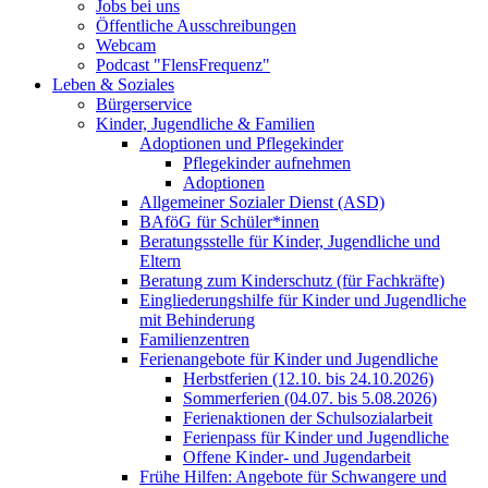
Jobs bei uns
Öffentliche Ausschreibungen
Webcam
Podcast "FlensFrequenz"
Leben & Soziales
Bürgerservice
Kinder, Jugendliche & Familien
Adoptionen und Pflegekinder
Pflegekinder aufnehmen
Adoptionen
Allgemeiner Sozialer Dienst (ASD)
BAföG für Schüler*innen
Beratungsstelle für Kinder, Jugendliche und
Eltern
Beratung zum Kinderschutz (für Fachkräfte)
Eingliederungshilfe für Kinder und Jugendliche
mit Behinderung
Familienzentren
Ferienangebote für Kinder und Jugendliche
Herbstferien (12.10. bis 24.10.2026)
Sommerferien (04.07. bis 5.08.2026)
Ferienaktionen der Schulsozialarbeit
Ferienpass für Kinder und Jugendliche
Offene Kinder- und Jugendarbeit
Frühe Hilfen: Angebote für Schwangere und