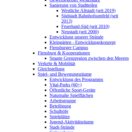
Sanierung von Stadtteilen
Westliche Altstadt (seit 2019)
Südstadt Bahnhofsumfeld (seit
2013)
Fruerlund-Süd (seit 2010)
Neustadt (seit 2000)
Entwicklung unserer Strände
Kleingärten - Entwicklungskonzept
Flensburger Campus
Flensburg & Kooperationen
Smarte Grenzregion zwischen den Meeren
Verkehr & Mobilität
Gleichstellung
Spiel- und Bewegungsräume
Entwicklung des Programms
Vital-Parks (60+)
Öffentliche Sport-Geräte
Naturnahe Spielflächen
Arbeitsgruppe
Beteiligung
Schulhöfe
Spielplätze
Jugend-Aktivitätsräume
Stadt-Strände