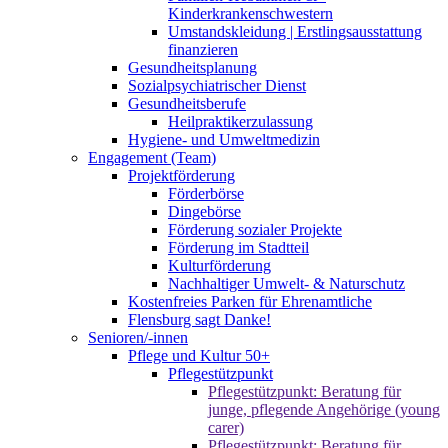
Kinderkrankenschwestern
Umstandskleidung | Erstlingsausstattung
finanzieren
Gesundheitsplanung
Sozialpsychiatrischer Dienst
Gesundheitsberufe
Heilpraktikerzulassung
Hygiene- und Umweltmedizin
Engagement (Team)
Projektförderung
Förderbörse
Dingebörse
Förderung sozialer Projekte
Förderung im Stadtteil
Kulturförderung
Nachhaltiger Umwelt- & Naturschutz
Kostenfreies Parken für Ehrenamtliche
Flensburg sagt Danke!
Senioren/-innen
Pflege und Kultur 50+
Pflegestützpunkt
Pflegestützpunkt: Beratung für
junge, pflegende Angehörige (young
carer)
Pflegestützpunkt: Beratung für