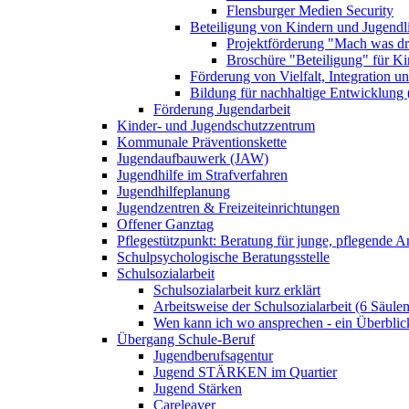
Flensburger Medien Security
Beteiligung von Kindern und Jugendl
Projektförderung "Mach was dr
Broschüre "Beteiligung" für K
Förderung von Vielfalt, Integration u
Bildung für nachhaltige Entwicklung
Förderung Jugendarbeit
Kinder- und Jugendschutzzentrum
Kommunale Präventionskette
Jugendaufbauwerk (JAW)
Jugendhilfe im Strafverfahren
Jugendhilfeplanung
Jugendzentren & Freizeiteinrichtungen
Offener Ganztag
Pflegestützpunkt: Beratung für junge, pflegende 
Schulpsychologische Beratungsstelle
Schulsozialarbeit
Schulsozialarbeit kurz erklärt
Arbeitsweise der Schulsozialarbeit (6 Säulen
Wen kann ich wo ansprechen - ein Überblic
Übergang Schule-Beruf
Jugendberufsagentur
Jugend STÄRKEN im Quartier
Jugend Stärken
Careleaver