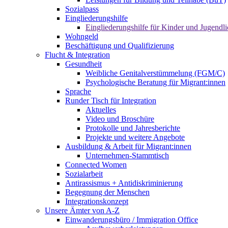
Sozialpass
Eingliederungshilfe
Eingliederungshilfe für Kinder und Jugendli
Wohngeld
Beschäftigung und Qualifizierung
Flucht & Integration
Gesundheit
Weibliche Genitalverstümmelung (FGM/C)
Psychologische Beratung für Migrant:innen
Sprache
Runder Tisch für Integration
Aktuelles
Video und Broschüre
Protokolle und Jahresberichte
Projekte und weitere Angebote
Ausbildung & Arbeit für Migrant:innen
Unternehmen-Stammtisch
Connected Women
Sozialarbeit
Antirassismus + Antidiskriminierung
Begegnung der Menschen
Integrationskonzept
Unsere Ämter von A-Z
Einwanderungsbüro / Immigration Office