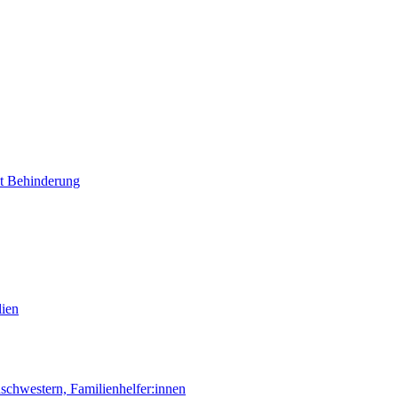
it Behinderung
lien
chwestern, Familienhelfer:innen