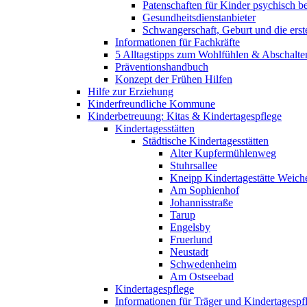
Patenschaften für Kinder psychisch bel
Gesundheitsdienstanbieter
Schwangerschaft, Geburt und die erst
Informationen für Fachkräfte
5 Alltagstipps zum Wohlfühlen & Abschalte
Präventionshandbuch
Konzept der Frühen Hilfen
Hilfe zur Erziehung
Kinderfreundliche Kommune
Kinderbetreuung: Kitas & Kindertagespflege
Kindertagesstätten
Städtische Kindertagesstätten
Alter Kupfermühlenweg
Stuhrsallee
Kneipp Kindertagestätte Weich
Am Sophienhof
Johannisstraße
Tarup
Engelsby
Fruerlund
Neustadt
Schwedenheim
Am Ostseebad
Kindertagespflege
Informationen für Träger und Kindertagespf