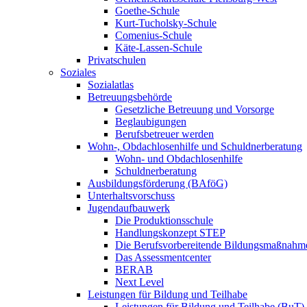
Goethe-Schule
Kurt-Tucholsky-Schule
Comenius-Schule
Käte-Lassen-Schule
Privatschulen
Soziales
Sozialatlas
Betreuungsbehörde
Gesetzliche Betreuung und Vorsorge
Beglaubigungen
Berufsbetreuer werden
Wohn-, Obdachlosenhilfe und Schuldnerberatung
Wohn- und Obdachlosenhilfe
Schuldnerberatung
Ausbildungsförderung (BAföG)
Unterhaltsvorschuss
Jugendaufbauwerk
Die Produktionsschule
Handlungskonzept STEP
Die Berufsvorbereitende Bildungsmaßnahm
Das Assessmentcenter
BERAB
Next Level
Leistungen für Bildung und Teilhabe
Leistungen für Bildung und Teilhabe (BuT)