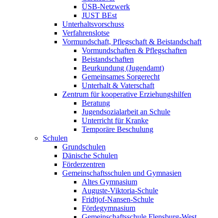
ÜSB-Netzwerk
JUST BEst
Unterhaltsvorschuss
Verfahrenslotse
Vormundschaft, Pflegschaft & Beistandschaft
Vormundschaften & Pflegschaften
Beistandschaften
Beurkundung (Jugendamt)
Gemeinsames Sorgerecht
Unterhalt & Vaterschaft
Zentrum für kooperative Erziehungshilfen
Beratung
Jugendsozialarbeit an Schule
Unterricht für Kranke
Temporäre Beschulung
Schulen
Grundschulen
Dänische Schulen
Förderzentren
Gemeinschaftsschulen und Gymnasien
Altes Gymnasium
Auguste-Viktoria-Schule
Fridtjof-Nansen-Schule
Fördegymnasium
Gemeinschaftsschule Flensburg-West