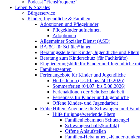
Podcast "FlensFrequenz"
Leben & Soziales
Bürgerservice
Kinder, Jugendliche & Familien
Adoptionen und Pflegekinder
Pflegekinder aufnehmen
Adoptionen
Allgemeiner Sozialer Dienst (ASD)
BAföG für Schüler*innen
Beratungsstelle für Kinder, Jugendliche und Eltern
Beratung zum Kinderschutz (für Fachkräfte)
Eingliederungshilfe für Kinder und Jugendliche m
Familienzentren
Ferienangebote für Kinder und Jugendliche
Herbstferien (12.10. bis 24.10.2026)
Sommerferien (04.07. bis 5.08.2026)
Ferienaktionen der Schulsozialarbeit
Ferienpass für Kinder und Jugendliche
Offene Kinder- und Jugendarbeit
Frühe Hilfen: Angebote für Schwangere und Fami
Hilfe für junge/werdende Eltern
Familienhebammen Schutzengel
Schwangerschafts(konflikt)
Offene Anlaufstellen
Familien-Hebammen, -Kinderkrankens