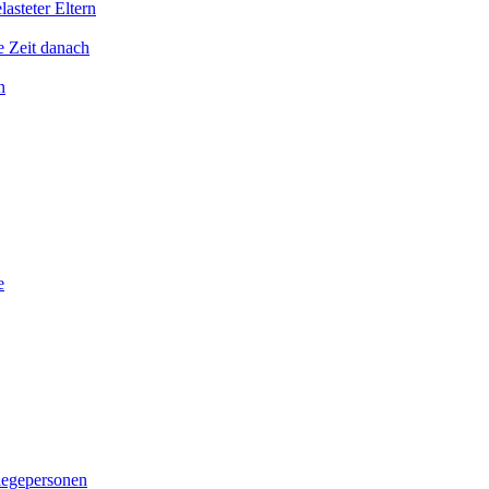
asteter Eltern
e Zeit danach
n
e
legepersonen