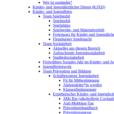
Wer ist zuständig?
Kinder- und Jugendärztlicher Dienst (KJÄD)
Kinder- und Jugendbüro
Team Spielmobil
Spielmobil
Spielplätze
Spielgeräte- und Materialverleih
Ferienpass für Kinder und Jugendlich
Flensburger Spielenacht
Team Sozialarbeit
Aktuelles aus diesem Bereich
Aufsuchende Jugendsozialarbeit
Stadtteilsozialarbeit
Freiwilliges Soziales Jahr im Kinder- und 
Jugendferienwerk
Team Prävention und Bildung
Schulbezogene Jugendarbeit
Fit für Mitbestimmung
Aktionsleiter*in werden
Klassenfindungstage
Erzieherischer Kinder- und Jugendsch
JiMs Bar (alkoholfreie Cocktail
Anti-Mobbing-Tag
Präventionshandbuch
Präventionsmesse