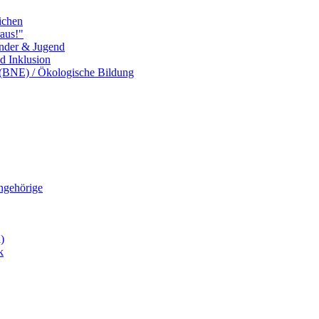
ichen
aus!"
inder & Jugend
nd Inklusion
 (BNE) / Ökologische Bildung
Angehörige
)
k