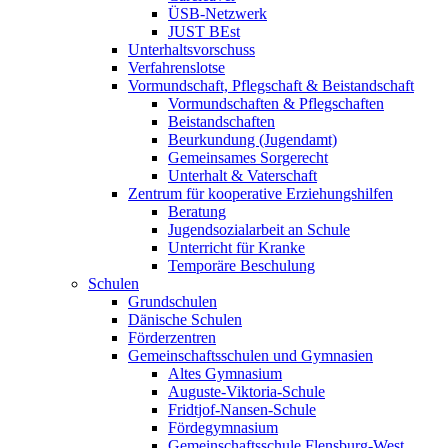
ÜSB-Netzwerk
JUST BEst
Unterhaltsvorschuss
Verfahrenslotse
Vormundschaft, Pflegschaft & Beistandschaft
Vormundschaften & Pflegschaften
Beistandschaften
Beurkundung (Jugendamt)
Gemeinsames Sorgerecht
Unterhalt & Vaterschaft
Zentrum für kooperative Erziehungshilfen
Beratung
Jugendsozialarbeit an Schule
Unterricht für Kranke
Temporäre Beschulung
Schulen
Grundschulen
Dänische Schulen
Förderzentren
Gemeinschaftsschulen und Gymnasien
Altes Gymnasium
Auguste-Viktoria-Schule
Fridtjof-Nansen-Schule
Fördegymnasium
Gemeinschaftsschule Flensburg-West