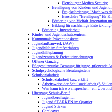
Flensburger Medien Security
Beteiligung von Kindern und Jugendl
Projektförderung "Mach was dr
Broschüre "Beteiligung" für K
Förderung von Vielfalt, Integration u
Bildung für nachhaltige Entwicklung
Förderung Jugendarbeit
Kinder- und Jugendschutzzentrum
Kommunale Präventionskette
Jugendaufbauwerk (JAW)
Jugendhilfe im Strafverfahren
Jugendhilfeplanung
Jugendzentren & Freizeiteinrichtungen
Offener Ganztag
Pflegestützpunkt: Beratung für junge, pflegende 
Schulpsychologische Beratungsstelle
Schulsozialarbeit
Schulsozialarbeit kurz erklärt
Arbeitsweise der Schulsozialarbeit (6 Säulen
Wen kann ich wo ansprechen - ein Überblic
Übergang Schule-Beruf
Jugendberufsagentur
Jugend STÄRKEN im Quartier
Jugend Stärken
Careleaver