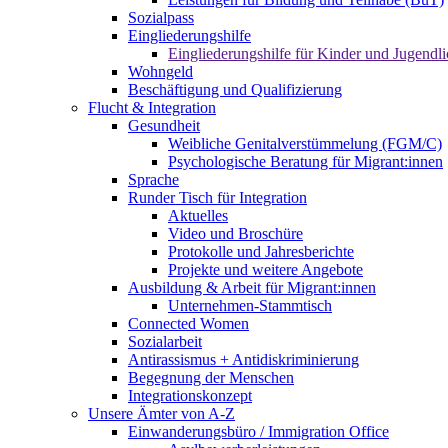
Sozialpass
Eingliederungshilfe
Eingliederungshilfe für Kinder und Jugendli
Wohngeld
Beschäftigung und Qualifizierung
Flucht & Integration
Gesundheit
Weibliche Genitalverstümmelung (FGM/C)
Psychologische Beratung für Migrant:innen
Sprache
Runder Tisch für Integration
Aktuelles
Video und Broschüre
Protokolle und Jahresberichte
Projekte und weitere Angebote
Ausbildung & Arbeit für Migrant:innen
Unternehmen-Stammtisch
Connected Women
Sozialarbeit
Antirassismus + Antidiskriminierung
Begegnung der Menschen
Integrationskonzept
Unsere Ämter von A-Z
Einwanderungsbüro / Immigration Office