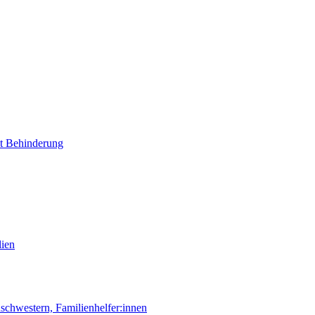
it Behinderung
lien
chwestern, Familienhelfer:innen