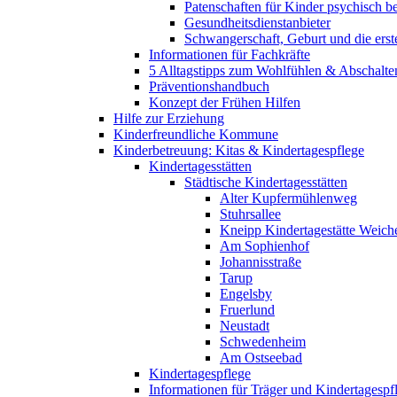
Patenschaften für Kinder psychisch bel
Gesundheitsdienstanbieter
Schwangerschaft, Geburt und die erst
Informationen für Fachkräfte
5 Alltagstipps zum Wohlfühlen & Abschalte
Präventionshandbuch
Konzept der Frühen Hilfen
Hilfe zur Erziehung
Kinderfreundliche Kommune
Kinderbetreuung: Kitas & Kindertagespflege
Kindertagesstätten
Städtische Kindertagesstätten
Alter Kupfermühlenweg
Stuhrsallee
Kneipp Kindertagestätte Weich
Am Sophienhof
Johannisstraße
Tarup
Engelsby
Fruerlund
Neustadt
Schwedenheim
Am Ostseebad
Kindertagespflege
Informationen für Träger und Kindertagespf