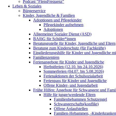
Podcast "FlensFrequenz"
Leben & Soziales
Bürgerservice
Kinder, Jugendliche & Familien
Adoptionen und Pflegekinder
Pflegekinder aufnehmen
Adoptionen
Allgemeiner Sozialer Dienst (ASD)
BAföG für Schüler*innen
Beratungsstelle für Kinder, Jugendliche und Eltern
Beratung zum Kinderschutz (für Fachkräfte)
Eingliederungshilfe für Kinder und Jugendliche m
Familienzentren
Ferienangebote für Kinder und Jugendliche
Herbstferien (12.10. bis 24.10.2026)
Sommerferien (04.07. bis 5.08.2026)
Ferienaktionen der Schulsozialarbeit
Ferienpass für Kinder und Jugendliche
Offene Kinder- und Jugendarbeit
Frühe Hilfen: Angebote für Schwangere und Fami
Hilfe für junge/werdende Eltern
Familienhebammen Schutzengel
Schwangerschafts(konflikt)
Offene Anlaufstellen
Familien-Hebammen, -Kinderkrankens