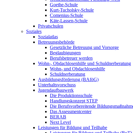
Goethe-Schule
Kurt-Tucholsky-Schule
Comenius-Schule
Käte-Lassen-Schule
Privatschulen
Soziales
Sozialatlas
Betreuungsbehörde
Gesetzliche Betreuung und Vorsorge
Beglaubigungen
Berufsbetreuer werden
Wohn-, Obdachlosenhilfe und Schuldnerberatung
Wohn- und Obdachlosenhilfe
Schuldnerberatung
Ausbildungsförderung (BAföG)
Unterhaltsvorschuss
Jugendaufbauwerk
Die Produktionsschule
Handlungskonzept STEP
Die Berufsvorbereitende Bildungsmaßnahm
Das Assessmentcenter
BERAB
Next Level
Leistungen für Bildung und Teilhabe
Leistungen für Bildung und Teilhabe (BuT)