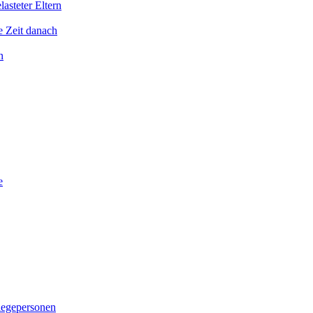
asteter Eltern
e Zeit danach
n
e
legepersonen