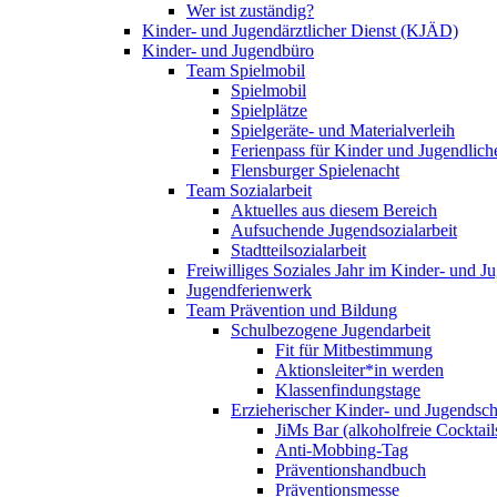
Wer ist zuständig?
Kinder- und Jugendärztlicher Dienst (KJÄD)
Kinder- und Jugendbüro
Team Spielmobil
Spielmobil
Spielplätze
Spielgeräte- und Materialverleih
Ferienpass für Kinder und Jugendlich
Flensburger Spielenacht
Team Sozialarbeit
Aktuelles aus diesem Bereich
Aufsuchende Jugendsozialarbeit
Stadtteilsozialarbeit
Freiwilliges Soziales Jahr im Kinder- und 
Jugendferienwerk
Team Prävention und Bildung
Schulbezogene Jugendarbeit
Fit für Mitbestimmung
Aktionsleiter*in werden
Klassenfindungstage
Erzieherischer Kinder- und Jugendsch
JiMs Bar (alkoholfreie Cocktail
Anti-Mobbing-Tag
Präventionshandbuch
Präventionsmesse