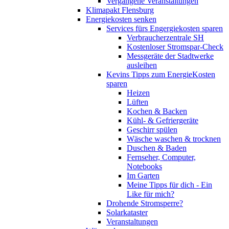
Vergangene Veranstaltungen
Klimapakt Flensburg
Energiekosten senken
Services fürs Engergiekosten sparen
Verbraucherzentrale SH
Kostenloser Stromspar-Check
Messgeräte der Stadtwerke
ausleihen
Kevins Tipps zum EnergieKosten
sparen
Heizen
Lüften
Kochen & Backen
Kühl- & Gefriergeräte
Geschirr spülen
Wäsche waschen & trocknen
Duschen & Baden
Fernseher, Computer,
Notebooks
Im Garten
Meine Tipps für dich - Ein
Like für mich?
Drohende Stromsperre?
Solarkataster
Veranstaltungen