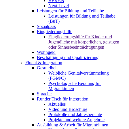
BERAB
Next Level
Leistungen für Bildung und Teilhabe
Leistungen für Bildung und Teilhabe
(BuT)
Sozialpass
Eingliederungshilfe
Eingliederungshilfe für Kinder und
Jugendliche mit körperlichen, geistigen
oder Sinnesbeeinträchtigungen
Wohngeld
Beschäftigung und Qualifizierung
Flucht & Integration
Gesundheit
Weibliche Genitalverstümmelung
(FGM/C)
Psychologische Beratung für
Migrant:innen
Sprache
Runder Tisch für Integration
Aktuelles
Video und Broschüre
Protokolle und Jahresberichte
Projekte und weitere Angebote
Ausbildung & Arbeit für Migrant:innen