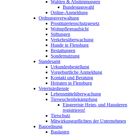
Wahlen & Abstimmungen
Bundestagswahl
Online-Anmeldung
Ordnungsverwaltung
Prostituiertenschutzgesetz
Wohnpflegeaufsicht
Stiftungen
Verkehrsüberwachung
Hunde in Flensburg
Bestattungen
Sondernutzung
Standesamt
Urkundenbestellung
Vorgeburtliche Anmeldung
Kontakt und Beratung
Heiraten in Flensburg
Veterinärdienste
Lebensmittelüberwachung
Tierseuchenbekämpfung
Eingereiste Heim- und Haustieren
registrieren!
Tierschutz
Mitwirkungspflichten der Unternehmen
Bauordnung
Baulasten