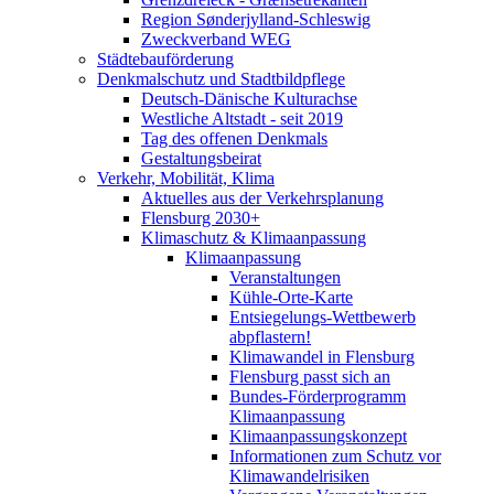
Region Sønderjylland-Schleswig
Zweckverband WEG
Städtebauförderung
Denkmalschutz und Stadtbildpflege
Deutsch-Dänische Kulturachse
Westliche Altstadt - seit 2019
Tag des offenen Denkmals
Gestaltungsbeirat
Verkehr, Mobilität, Klima
Aktuelles aus der Verkehrsplanung
Flensburg 2030+
Klimaschutz & Klimaanpassung
Klimaanpassung
Veranstaltungen
Kühle-Orte-Karte
Entsiegelungs-Wettbewerb
abpflastern!
Klimawandel in Flensburg
Flensburg passt sich an
Bundes-Förderprogramm
Klimaanpassung
Klimaanpassungskonzept
Informationen zum Schutz vor
Klimawandelrisiken