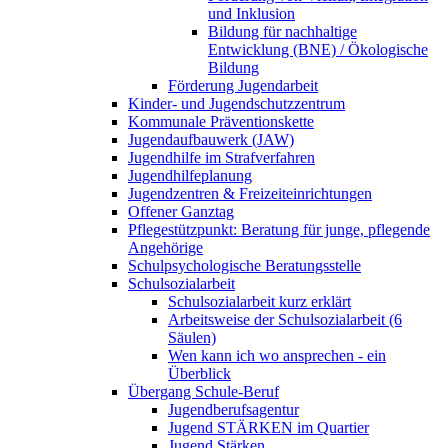
und Inklusion
Bildung für nachhaltige
Entwicklung (BNE) / Ökologische
Bildung
Förderung Jugendarbeit
Kinder- und Jugendschutzzentrum
Kommunale Präventionskette
Jugendaufbauwerk (JAW)
Jugendhilfe im Strafverfahren
Jugendhilfeplanung
Jugendzentren & Freizeiteinrichtungen
Offener Ganztag
Pflegestützpunkt: Beratung für junge, pflegende
Angehörige
Schulpsychologische Beratungsstelle
Schulsozialarbeit
Schulsozialarbeit kurz erklärt
Arbeitsweise der Schulsozialarbeit (6
Säulen)
Wen kann ich wo ansprechen - ein
Überblick
Übergang Schule-Beruf
Jugendberufsagentur
Jugend STÄRKEN im Quartier
Jugend Stärken