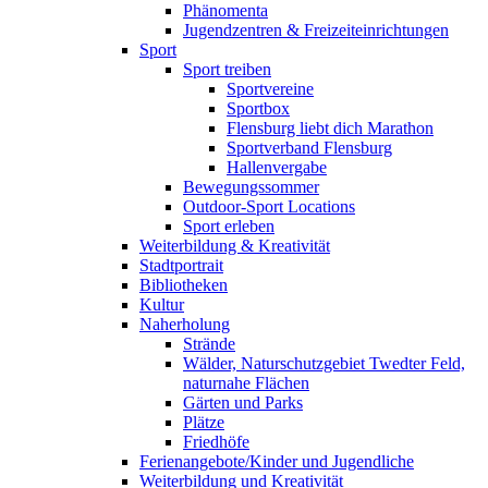
Phänomenta
Jugendzentren & Freizeiteinrichtungen
Sport
Sport treiben
Sportvereine
Sportbox
Flensburg liebt dich Marathon
Sportverband Flensburg
Hallenvergabe
Bewegungssommer
Outdoor-Sport Locations
Sport erleben
Weiterbildung & Kreativität
Stadtportrait
Bibliotheken
Kultur
Naherholung
Strände
Wälder, Naturschutzgebiet Twedter Feld,
naturnahe Flächen
Gärten und Parks
Plätze
Friedhöfe
Ferienangebote/Kinder und Jugendliche
Weiterbildung und Kreativität