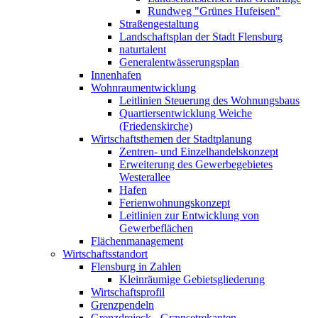
Rundweg "Grünes Hufeisen"
Straßengestaltung
Landschaftsplan der Stadt Flensburg
naturtalent
Generalentwässerungsplan
Innenhafen
Wohnraumentwicklung
Leitlinien Steuerung des Wohnungsbaus
Quartiersentwicklung Weiche
(Friedenskirche)
Wirtschaftsthemen der Stadtplanung
Zentren- und Einzelhandelskonzept
Erweiterung des Gewerbegebietes
Westerallee
Hafen
Ferienwohnungskonzept
Leitlinien zur Entwicklung von
Gewerbeflächen
Flächenmanagement
Wirtschaftsstandort
Flensburg in Zahlen
Kleinräumige Gebietsgliederung
Wirtschaftsprofil
Grenzpendeln
Grenzdreieck - Grænsetrekanten