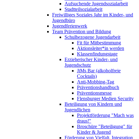
Aufsuchende Jugendsozialarbeit
Stadtteilsozialarbeit
Freiwilliges Soziales Jahr im Kinder- und
Jugendbüro
Jugendferienwerk
Team Prävention und Bildung
Schulbezogene Jugendarbeit
Fit für Mitbestimmung
Aktionsleiter*in werden
Klassenfindungstage
Erzieherischer Kinder- und
Jugendschutz
JiMs Bar (alkoholfreie
Cocktails)
Anti-Mobbing-Tag
Präventionshandbuch
Präventionsmesse
Flensburger Medien Security
Beteiligung von Kindern und
Jugendlichen
Projektförderung "Mach was
draus!"
Broschüre "Beteiligung" für
Kinder & Jugend
Förderung von Vielfalt, Integration