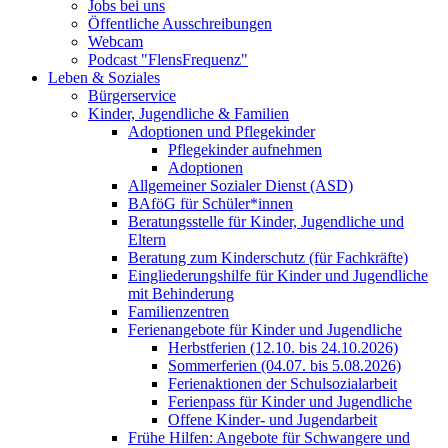
Jobs bei uns
Öffentliche Ausschreibungen
Webcam
Podcast "FlensFrequenz"
Leben & Soziales
Bürgerservice
Kinder, Jugendliche & Familien
Adoptionen und Pflegekinder
Pflegekinder aufnehmen
Adoptionen
Allgemeiner Sozialer Dienst (ASD)
BAföG für Schüler*innen
Beratungsstelle für Kinder, Jugendliche und
Eltern
Beratung zum Kinderschutz (für Fachkräfte)
Eingliederungshilfe für Kinder und Jugendliche
mit Behinderung
Familienzentren
Ferienangebote für Kinder und Jugendliche
Herbstferien (12.10. bis 24.10.2026)
Sommerferien (04.07. bis 5.08.2026)
Ferienaktionen der Schulsozialarbeit
Ferienpass für Kinder und Jugendliche
Offene Kinder- und Jugendarbeit
Frühe Hilfen: Angebote für Schwangere und