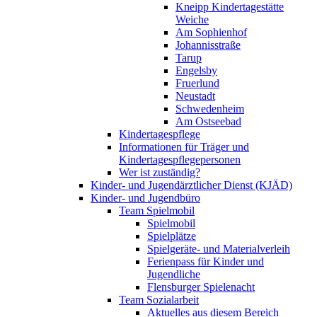
Kneipp Kindertagestätte
Weiche
Am Sophienhof
Johannisstraße
Tarup
Engelsby
Fruerlund
Neustadt
Schwedenheim
Am Ostseebad
Kindertagespflege
Informationen für Träger und
Kindertagespflegepersonen
Wer ist zuständig?
Kinder- und Jugendärztlicher Dienst (KJÄD)
Kinder- und Jugendbüro
Team Spielmobil
Spielmobil
Spielplätze
Spielgeräte- und Materialverleih
Ferienpass für Kinder und
Jugendliche
Flensburger Spielenacht
Team Sozialarbeit
Aktuelles aus diesem Bereich