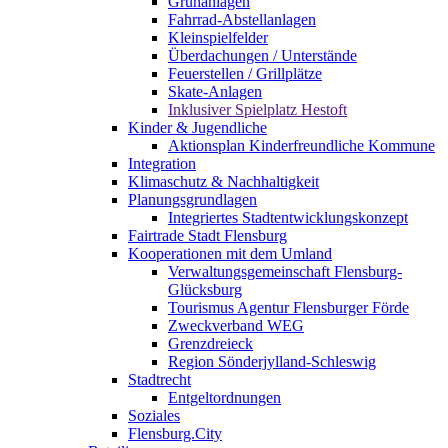
Grünanlagen
Fahrrad-Abstellanlagen
Kleinspielfelder
Überdachungen / Unterstände
Feuerstellen / Grillplätze
Skate-Anlagen
Inklusiver Spielplatz Hestoft
Kinder & Jugendliche
Aktionsplan Kinderfreundliche Kommune
Integration
Klimaschutz & Nachhaltigkeit
Planungsgrundlagen
Integriertes Stadtentwicklungskonzept
Fairtrade Stadt Flensburg
Kooperationen mit dem Umland
Verwaltungsgemeinschaft Flensburg-
Glücksburg
Tourismus Agentur Flensburger Förde
Zweckverband WEG
Grenzdreieck
Region Sönderjylland-Schleswig
Stadtrecht
Entgeltordnungen
Soziales
Flensburg.City