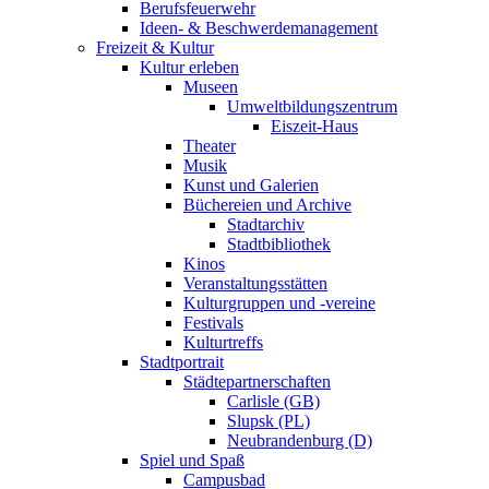
Berufsfeuerwehr
Ideen- & Beschwerdemanagement
Freizeit & Kultur
Kultur erleben
Museen
Umweltbildungszentrum
Eiszeit-Haus
Theater
Musik
Kunst und Galerien
Büchereien und Archive
Stadtarchiv
Stadtbibliothek
Kinos
Veranstaltungsstätten
Kulturgruppen und -vereine
Festivals
Kulturtreffs
Stadtportrait
Städtepartnerschaften
Carlisle (GB)
Slupsk (PL)
Neubrandenburg (D)
Spiel und Spaß
Campusbad