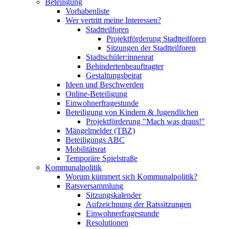
Beteiligung
Vorhabenliste
Wer vertritt meine Interessen?
Stadtteilforen
Projektförderung Stadtteilforen
Sitzungen der Stadtteilforen
Stadtschüler:innenrat
Behindertenbeauftragter
Gestaltungsbeirat
Ideen und Beschwerden
Online-Beteiligung
Einwohnerfragestunde
Beteiligung von Kindern & Jugendlichen
Projektförderung "Mach was draus!"
Mängelmelder (TBZ)
Beteiligungs ABC
Mobilitätsrat
Temporäre Spielstraße
Kommunalpolitik
Worum kümmert sich Kommunalpolitik?
Ratsversammlung
Sitzungskalender
Aufzeichnung der Ratssitzungen
Einwohnerfragestunde
Resolutionen