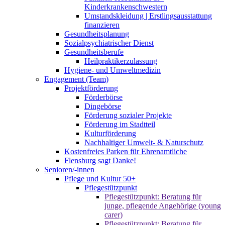
Kinderkrankenschwestern
Umstandskleidung | Erstlingsausstattung
finanzieren
Gesundheitsplanung
Sozialpsychiatrischer Dienst
Gesundheitsberufe
Heilpraktikerzulassung
Hygiene- und Umweltmedizin
Engagement (Team)
Projektförderung
Förderbörse
Dingebörse
Förderung sozialer Projekte
Förderung im Stadtteil
Kulturförderung
Nachhaltiger Umwelt- & Naturschutz
Kostenfreies Parken für Ehrenamtliche
Flensburg sagt Danke!
Senioren/-innen
Pflege und Kultur 50+
Pflegestützpunkt
Pflegestützpunkt: Beratung für
junge, pflegende Angehörige (young
carer)
Pflegestützpunkt: Beratung für