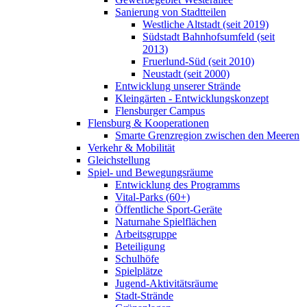
Sanierung von Stadtteilen
Westliche Altstadt (seit 2019)
Südstadt Bahnhofsumfeld (seit
2013)
Fruerlund-Süd (seit 2010)
Neustadt (seit 2000)
Entwicklung unserer Strände
Kleingärten - Entwicklungskonzept
Flensburger Campus
Flensburg & Kooperationen
Smarte Grenzregion zwischen den Meeren
Verkehr & Mobilität
Gleichstellung
Spiel- und Bewegungsräume
Entwicklung des Programms
Vital-Parks (60+)
Öffentliche Sport-Geräte
Naturnahe Spielflächen
Arbeitsgruppe
Beteiligung
Schulhöfe
Spielplätze
Jugend-Aktivitätsräume
Stadt-Strände