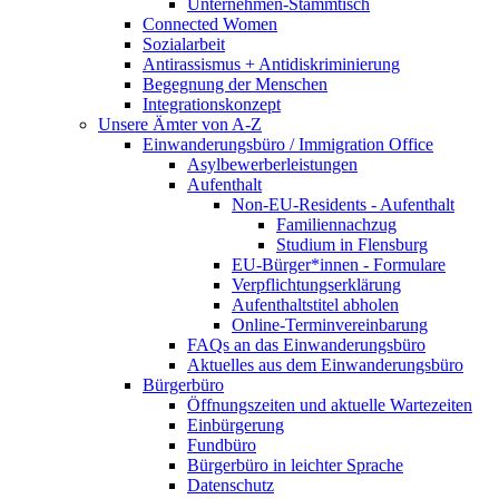
Unternehmen-Stammtisch
Connected Women
Sozialarbeit
Antirassismus + Antidiskriminierung
Begegnung der Menschen
Integrationskonzept
Unsere Ämter von A-Z
Einwanderungsbüro / Immigration Office
Asylbewerberleistungen
Aufenthalt
Non-EU-Residents - Aufenthalt
Familiennachzug
Studium in Flensburg
EU-Bürger*innen - Formulare
Verpflichtungserklärung
Aufenthaltstitel abholen
Online-Terminvereinbarung
FAQs an das Einwanderungsbüro
Aktuelles aus dem Einwanderungsbüro
Bürgerbüro
Öffnungszeiten und aktuelle Wartezeiten
Einbürgerung
Fundbüro
Bürgerbüro in leichter Sprache
Datenschutz