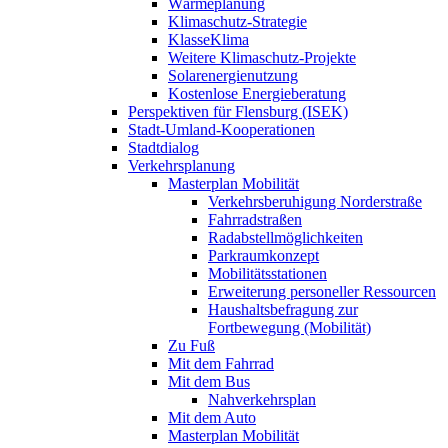
Wärmeplanung
Klimaschutz-Strategie
KlasseKlima
Weitere Klimaschutz-Projekte
Solarenergienutzung
Kostenlose Energieberatung
Perspektiven für Flensburg (ISEK)
Stadt-Umland-Kooperationen
Stadtdialog
Verkehrsplanung
Masterplan Mobilität
Verkehrsberuhigung Norderstraße
Fahrradstraßen
Radabstellmöglichkeiten
Parkraumkonzept
Mobilitätsstationen
Erweiterung personeller Ressourcen
Haushaltsbefragung zur
Fortbewegung (Mobilität)
Zu Fuß
Mit dem Fahrrad
Mit dem Bus
Nahverkehrsplan
Mit dem Auto
Masterplan Mobilität