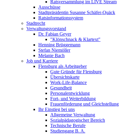
Ratsversammlung im LIVE Stream
Ausschüsse
Stadtpräsidentin Susanne Schäfer-Quäck
Ratsinformationssystem
Stadtrecht
Verwaltungsvorstand
Dr. Fabian Geyer
"Klönschnack & Klartext"
Henning Brüggemann
Stefan Niemöller
Melanie Bach
Job und Karriere
Flensburg als Arbeitgeber
Gute Gründe für Flensburg
Übersichtskarte
Work-Life-Balance
Gesundheit
Personalentwicklung
Fort- und Weiterbildung
Frauenförderung und Gleichstellung
Ihr Einstieg bei uns
Allgemeine Verwaltung
Sozialpädagogischer Bereich
Technische Berufe
Studiengang B. A.