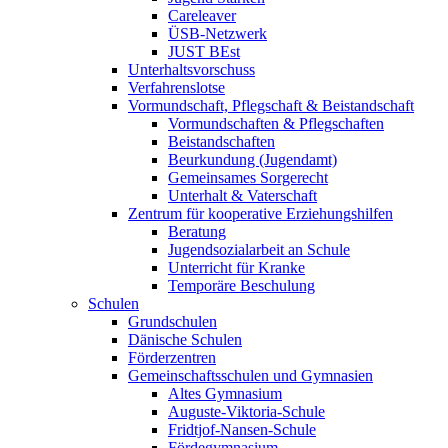
Careleaver
ÜSB-Netzwerk
JUST BEst
Unterhaltsvorschuss
Verfahrenslotse
Vormundschaft, Pflegschaft & Beistandschaft
Vormundschaften & Pflegschaften
Beistandschaften
Beurkundung (Jugendamt)
Gemeinsames Sorgerecht
Unterhalt & Vaterschaft
Zentrum für kooperative Erziehungshilfen
Beratung
Jugendsozialarbeit an Schule
Unterricht für Kranke
Temporäre Beschulung
Schulen
Grundschulen
Dänische Schulen
Förderzentren
Gemeinschaftsschulen und Gymnasien
Altes Gymnasium
Auguste-Viktoria-Schule
Fridtjof-Nansen-Schule
Fördegymnasium