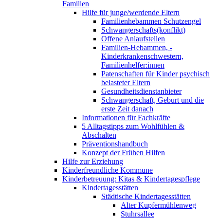
Familien
Hilfe für junge/werdende Eltern
Familienhebammen Schutzengel
Schwangerschafts(konflikt)
Offene Anlaufstellen
Familien-Hebammen, -
Kinderkrankenschwestern,
Familienhelfer:innen
Patenschaften für Kinder psychisch
belasteter Eltern
Gesundheitsdienstanbieter
Schwangerschaft, Geburt und die
erste Zeit danach
Informationen für Fachkräfte
5 Alltagstipps zum Wohlfühlen &
Abschalten
Präventionshandbuch
Konzept der Frühen Hilfen
Hilfe zur Erziehung
Kinderfreundliche Kommune
Kinderbetreuung: Kitas & Kindertagespflege
Kindertagesstätten
Städtische Kindertagesstätten
Alter Kupfermühlenweg
Stuhrsallee