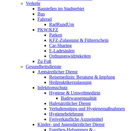
Verkehr
Baustellen im Stadtgebiet
Bus
Fahrrad
RadRundUm
PKW/KFZ
Parken
KFZ-Zulassung & Führerschein
Car-Sharing
E-Ladesäulen
Ordnungswidrigkeiten
Zu Fuß
Gesundheitsdienste
Amtsärztlicher Dienst
Reisemedizin: Beratung & Impfung
Heilpraktikerzulassung
Infektionsschutz
Hygiene & Umweltmedizin
Badewasserqualität
Hafenärztlicher Dienst
Verhaltenstipps und Hygienemaßnahmen
Hygienebelehrung
Freiverkäufliche Arzneimittel
Kinder- und Jugendärztlicher Dienst
Familien-Hebammen & -