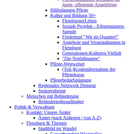
junge, pflegende Angehörige
Hilfeplanung Pflege
Kultur und Bildung 50+
FlensburgerLeben
Soziale Projekte - Erbsensuppen-
Spende
Fördertopf "Wir im Quartier!"
Angebote und Veranstaltungen in
Flensburg
Generationen-Kulturen-Vielfalt
"Die Notfallmappe"
Pflege-Wegweiser
(Teil-)Kostenübernahme der
Pflegekasse
Pflegebedarfsplanung
Regionales Netzwerk Demenz
Seniorenbeirat
Menschen mit Behinderung
Behindertenbeauftragter
Politik & Verwaltung
Kontakt: Unsere Ämter
Ämter (nach Anliegen / von A-Z)
Flensburg & Themen
Stadtbild im Wandel
Gewerbegebiet Westerallee