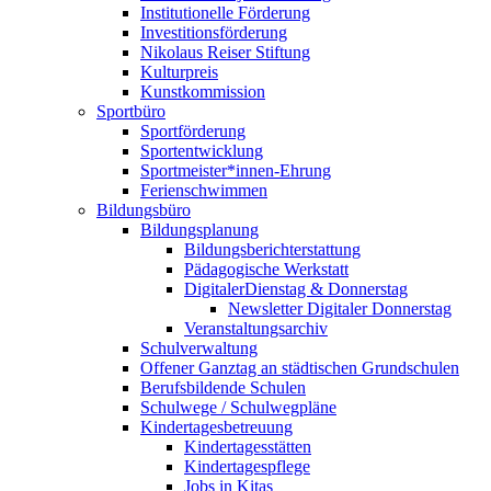
Institutionelle Förderung
Investitionsförderung
Nikolaus Reiser Stiftung
Kulturpreis
Kunstkommission
Sportbüro
Sportförderung
Sportentwicklung
Sportmeister*innen-Ehrung
Ferienschwimmen
Bildungsbüro
Bildungsplanung
Bildungsberichterstattung
Pädagogische Werkstatt
DigitalerDienstag & Donnerstag
Newsletter Digitaler Donnerstag
Veranstaltungsarchiv
Schulverwaltung
Offener Ganztag an städtischen Grundschulen
Berufsbildende Schulen
Schulwege / Schulwegpläne
Kindertagesbetreuung
Kindertagesstätten
Kindertagespflege
Jobs in Kitas