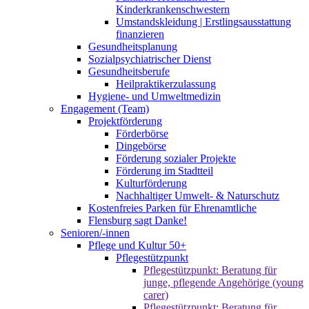
Kinderkrankenschwestern
Umstandskleidung | Erstlingsausstattung
finanzieren
Gesundheitsplanung
Sozialpsychiatrischer Dienst
Gesundheitsberufe
Heilpraktikerzulassung
Hygiene- und Umweltmedizin
Engagement (Team)
Projektförderung
Förderbörse
Dingebörse
Förderung sozialer Projekte
Förderung im Stadtteil
Kulturförderung
Nachhaltiger Umwelt- & Naturschutz
Kostenfreies Parken für Ehrenamtliche
Flensburg sagt Danke!
Senioren/-innen
Pflege und Kultur 50+
Pflegestützpunkt
Pflegestützpunkt: Beratung für
junge, pflegende Angehörige (young
carer)
Pflegestützpunkt: Beratung für