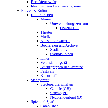
Berufsfeuerwehr
Ideen- & Beschwerdemanagement
Freizeit & Kultur
Kultur erleben
Museen
Umweltbildungszentrum
Eiszeit-Haus
Theater
Musik
Kunst und Galerien
Büchereien und Archive
Stadtarchiv
Stadtbibliothek
Kinos
Veranstaltungsstätten
Kulturgruppen und -vereine
Festivals
Kulturtreffs
Stadtportrait
Städtepartnerschaften
Carlisle (GB)
Slupsk (PL)
Neubrandenburg (D)
Spiel und Spaß
Campusbad