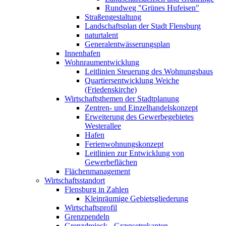
Rundweg "Grünes Hufeisen"
Straßengestaltung
Landschaftsplan der Stadt Flensburg
naturtalent
Generalentwässerungsplan
Innenhafen
Wohnraumentwicklung
Leitlinien Steuerung des Wohnungsbaus
Quartiersentwicklung Weiche
(Friedenskirche)
Wirtschaftsthemen der Stadtplanung
Zentren- und Einzelhandelskonzept
Erweiterung des Gewerbegebietes
Westerallee
Hafen
Ferienwohnungskonzept
Leitlinien zur Entwicklung von
Gewerbeflächen
Flächenmanagement
Wirtschaftsstandort
Flensburg in Zahlen
Kleinräumige Gebietsgliederung
Wirtschaftsprofil
Grenzpendeln
Grenzdreieck - Grænsetrekanten