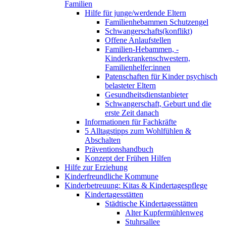
Familien
Hilfe für junge/werdende Eltern
Familienhebammen Schutzengel
Schwangerschafts(konflikt)
Offene Anlaufstellen
Familien-Hebammen, -
Kinderkrankenschwestern,
Familienhelfer:innen
Patenschaften für Kinder psychisch
belasteter Eltern
Gesundheitsdienstanbieter
Schwangerschaft, Geburt und die
erste Zeit danach
Informationen für Fachkräfte
5 Alltagstipps zum Wohlfühlen &
Abschalten
Präventionshandbuch
Konzept der Frühen Hilfen
Hilfe zur Erziehung
Kinderfreundliche Kommune
Kinderbetreuung: Kitas & Kindertagespflege
Kindertagesstätten
Städtische Kindertagesstätten
Alter Kupfermühlenweg
Stuhrsallee