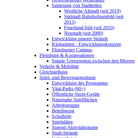
Sanierung von Stadtteilen
Westliche Altstadt (seit 2019)
Südstadt Bahnhofsumfeld (seit
2013)
Fruerlund-Süd (seit 2010)
Neustadt (seit 2000)
Entwicklung unserer Strände
Kleingärten - Entwicklungskonzept
Flensburger Campus
Flensburg & Kooperationen
Smarte Grenzregion zwischen den Meeren
Verkehr & Mobilität
Gleichstellung
Spiel- und Bewegungsräume
Entwicklung des Programms
Vital-Parks (60+)
Öffentliche Sport-Geräte
Naturnahe Spielflächen
Arbeitsgruppe
Beteiligung
Schulhöfe
Spielplätze
Jugend-Aktivitätsräume
Stadt-Strände