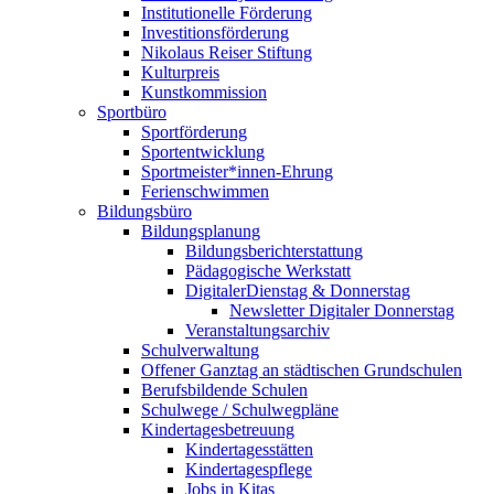
Institutionelle Förderung
Investitionsförderung
Nikolaus Reiser Stiftung
Kulturpreis
Kunstkommission
Sportbüro
Sportförderung
Sportentwicklung
Sportmeister*innen-Ehrung
Ferienschwimmen
Bildungsbüro
Bildungsplanung
Bildungsberichterstattung
Pädagogische Werkstatt
DigitalerDienstag & Donnerstag
Newsletter Digitaler Donnerstag
Veranstaltungsarchiv
Schulverwaltung
Offener Ganztag an städtischen Grundschulen
Berufsbildende Schulen
Schulwege / Schulwegpläne
Kindertagesbetreuung
Kindertagesstätten
Kindertagespflege
Jobs in Kitas