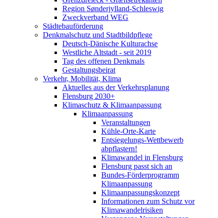
Region Sønderjylland-Schleswig
Zweckverband WEG
Städtebauförderung
Denkmalschutz und Stadtbildpflege
Deutsch-Dänische Kulturachse
Westliche Altstadt - seit 2019
Tag des offenen Denkmals
Gestaltungsbeirat
Verkehr, Mobilität, Klima
Aktuelles aus der Verkehrsplanung
Flensburg 2030+
Klimaschutz & Klimaanpassung
Klimaanpassung
Veranstaltungen
Kühle-Orte-Karte
Entsiegelungs-Wettbewerb
abpflastern!
Klimawandel in Flensburg
Flensburg passt sich an
Bundes-Förderprogramm
Klimaanpassung
Klimaanpassungskonzept
Informationen zum Schutz vor
Klimawandelrisiken