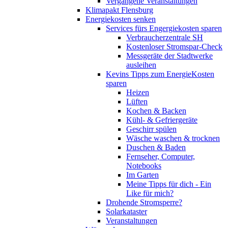
Vergangene Veranstaltungen
Klimapakt Flensburg
Energiekosten senken
Services fürs Engergiekosten sparen
Verbraucherzentrale SH
Kostenloser Stromspar-Check
Messgeräte der Stadtwerke
ausleihen
Kevins Tipps zum EnergieKosten
sparen
Heizen
Lüften
Kochen & Backen
Kühl- & Gefriergeräte
Geschirr spülen
Wäsche waschen & trocknen
Duschen & Baden
Fernseher, Computer,
Notebooks
Im Garten
Meine Tipps für dich - Ein
Like für mich?
Drohende Stromsperre?
Solarkataster
Veranstaltungen