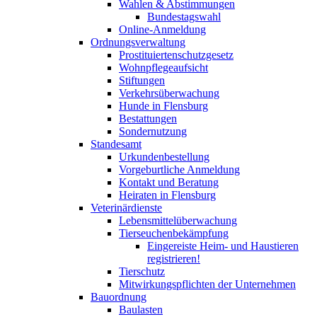
Wahlen & Abstimmungen
Bundestagswahl
Online-Anmeldung
Ordnungsverwaltung
Prostituiertenschutzgesetz
Wohnpflegeaufsicht
Stiftungen
Verkehrsüberwachung
Hunde in Flensburg
Bestattungen
Sondernutzung
Standesamt
Urkundenbestellung
Vorgeburtliche Anmeldung
Kontakt und Beratung
Heiraten in Flensburg
Veterinärdienste
Lebensmittelüberwachung
Tierseuchenbekämpfung
Eingereiste Heim- und Haustieren
registrieren!
Tierschutz
Mitwirkungspflichten der Unternehmen
Bauordnung
Baulasten