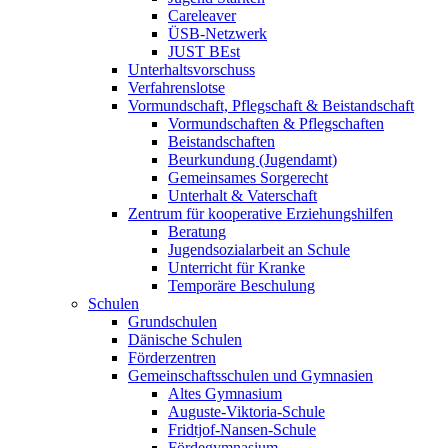
Careleaver
ÜSB-Netzwerk
JUST BEst
Unterhaltsvorschuss
Verfahrenslotse
Vormundschaft, Pflegschaft & Beistandschaft
Vormundschaften & Pflegschaften
Beistandschaften
Beurkundung (Jugendamt)
Gemeinsames Sorgerecht
Unterhalt & Vaterschaft
Zentrum für kooperative Erziehungshilfen
Beratung
Jugendsozialarbeit an Schule
Unterricht für Kranke
Temporäre Beschulung
Schulen
Grundschulen
Dänische Schulen
Förderzentren
Gemeinschaftsschulen und Gymnasien
Altes Gymnasium
Auguste-Viktoria-Schule
Fridtjof-Nansen-Schule
Fördegymnasium