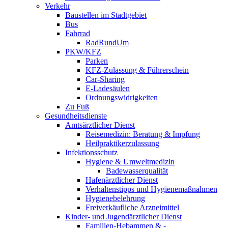
Verkehr
Baustellen im Stadtgebiet
Bus
Fahrrad
RadRundUm
PKW/KFZ
Parken
KFZ-Zulassung & Führerschein
Car-Sharing
E-Ladesäulen
Ordnungswidrigkeiten
Zu Fuß
Gesundheitsdienste
Amtsärztlicher Dienst
Reisemedizin: Beratung & Impfung
Heilpraktikerzulassung
Infektionsschutz
Hygiene & Umweltmedizin
Badewasserqualität
Hafenärztlicher Dienst
Verhaltenstipps und Hygienemaßnahmen
Hygienebelehrung
Freiverkäufliche Arzneimittel
Kinder- und Jugendärztlicher Dienst
Familien-Hebammen & -