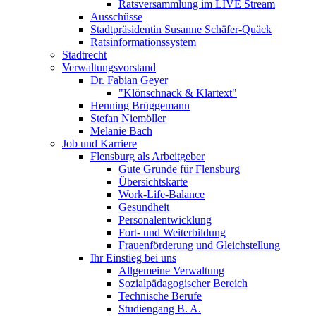
Ratsversammlung im LIVE Stream
Ausschüsse
Stadtpräsidentin Susanne Schäfer-Quäck
Ratsinformationssystem
Stadtrecht
Verwaltungsvorstand
Dr. Fabian Geyer
"Klönschnack & Klartext"
Henning Brüggemann
Stefan Niemöller
Melanie Bach
Job und Karriere
Flensburg als Arbeitgeber
Gute Gründe für Flensburg
Übersichtskarte
Work-Life-Balance
Gesundheit
Personalentwicklung
Fort- und Weiterbildung
Frauenförderung und Gleichstellung
Ihr Einstieg bei uns
Allgemeine Verwaltung
Sozialpädagogischer Bereich
Technische Berufe
Studiengang B. A.