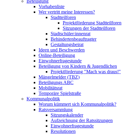
Beteiligung
Vorhabenliste
Wer vertritt meine Interessen?
Stadtteilforen
Projektförderung Stadtteilforen
Sitzungen der Stadtteilforen
Stadtschüler:innenrat
Behindertenbeauftragter
Gestaltungsbeirat
Ideen und Beschwerden
Online-Beteiligung
Einwohnerfragestunde
Beteiligung von Kindern & Jugendlichen
Projektförderung "Mach was draus!"
Mängelmelder (TBZ)
Beteiligungs ABC
Mobilitätsrat
Temporäre Spielstraße
Kommunalpolitik
Worum kümmert sich Kommunalpolitik?
Ratsversammlung
Sitzungskalender
Aufzeichnung der Ratssitzungen
Einwohnerfragestunde
Resolutionen