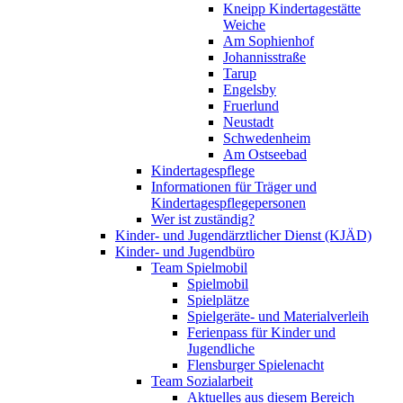
Kneipp Kindertagestätte
Weiche
Am Sophienhof
Johannisstraße
Tarup
Engelsby
Fruerlund
Neustadt
Schwedenheim
Am Ostseebad
Kindertagespflege
Informationen für Träger und
Kindertagespflegepersonen
Wer ist zuständig?
Kinder- und Jugendärztlicher Dienst (KJÄD)
Kinder- und Jugendbüro
Team Spielmobil
Spielmobil
Spielplätze
Spielgeräte- und Materialverleih
Ferienpass für Kinder und
Jugendliche
Flensburger Spielenacht
Team Sozialarbeit
Aktuelles aus diesem Bereich