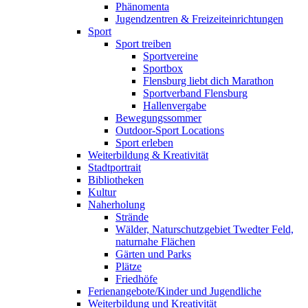
Phänomenta
Jugendzentren & Freizeiteinrichtungen
Sport
Sport treiben
Sportvereine
Sportbox
Flensburg liebt dich Marathon
Sportverband Flensburg
Hallenvergabe
Bewegungssommer
Outdoor-Sport Locations
Sport erleben
Weiterbildung & Kreativität
Stadtportrait
Bibliotheken
Kultur
Naherholung
Strände
Wälder, Naturschutzgebiet Twedter Feld,
naturnahe Flächen
Gärten und Parks
Plätze
Friedhöfe
Ferienangebote/Kinder und Jugendliche
Weiterbildung und Kreativität