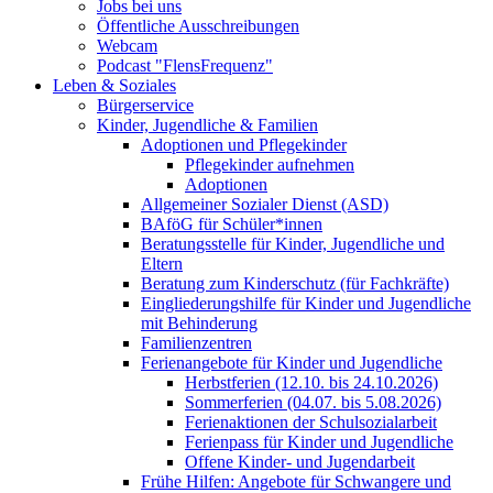
Jobs bei uns
Öffentliche Ausschreibungen
Webcam
Podcast "FlensFrequenz"
Leben & Soziales
Bürgerservice
Kinder, Jugendliche & Familien
Adoptionen und Pflegekinder
Pflegekinder aufnehmen
Adoptionen
Allgemeiner Sozialer Dienst (ASD)
BAföG für Schüler*innen
Beratungsstelle für Kinder, Jugendliche und
Eltern
Beratung zum Kinderschutz (für Fachkräfte)
Eingliederungshilfe für Kinder und Jugendliche
mit Behinderung
Familienzentren
Ferienangebote für Kinder und Jugendliche
Herbstferien (12.10. bis 24.10.2026)
Sommerferien (04.07. bis 5.08.2026)
Ferienaktionen der Schulsozialarbeit
Ferienpass für Kinder und Jugendliche
Offene Kinder- und Jugendarbeit
Frühe Hilfen: Angebote für Schwangere und