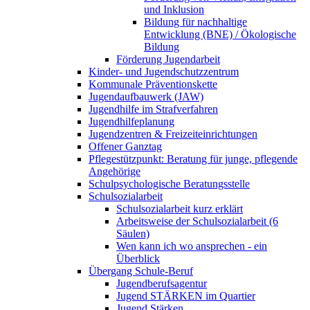
und Inklusion
Bildung für nachhaltige
Entwicklung (BNE) / Ökologische
Bildung
Förderung Jugendarbeit
Kinder- und Jugendschutzzentrum
Kommunale Präventionskette
Jugendaufbauwerk (JAW)
Jugendhilfe im Strafverfahren
Jugendhilfeplanung
Jugendzentren & Freizeiteinrichtungen
Offener Ganztag
Pflegestützpunkt: Beratung für junge, pflegende
Angehörige
Schulpsychologische Beratungsstelle
Schulsozialarbeit
Schulsozialarbeit kurz erklärt
Arbeitsweise der Schulsozialarbeit (6
Säulen)
Wen kann ich wo ansprechen - ein
Überblick
Übergang Schule-Beruf
Jugendberufsagentur
Jugend STÄRKEN im Quartier
Jugend Stärken