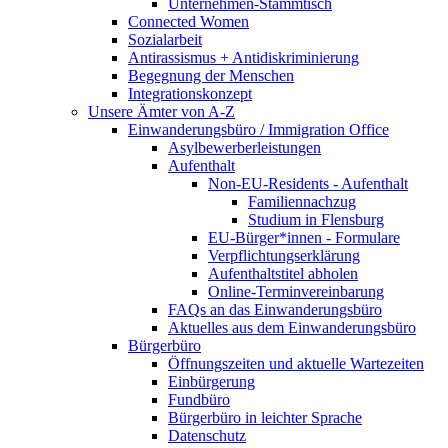
Unternehmen-Stammtisch
Connected Women
Sozialarbeit
Antirassismus + Antidiskriminierung
Begegnung der Menschen
Integrationskonzept
Unsere Ämter von A-Z
Einwanderungsbüro / Immigration Office
Asylbewerberleistungen
Aufenthalt
Non-EU-Residents - Aufenthalt
Familiennachzug
Studium in Flensburg
EU-Bürger*innen - Formulare
Verpflichtungserklärung
Aufenthaltstitel abholen
Online-Terminvereinbarung
FAQs an das Einwanderungsbüro
Aktuelles aus dem Einwanderungsbüro
Bürgerbüro
Öffnungszeiten und aktuelle Wartezeiten
Einbürgerung
Fundbüro
Bürgerbüro in leichter Sprache
Datenschutz