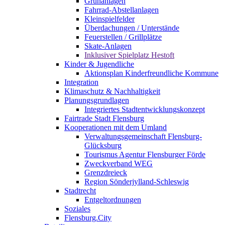
Grünanlagen
Fahrrad-Abstellanlagen
Kleinspielfelder
Überdachungen / Unterstände
Feuerstellen / Grillplätze
Skate-Anlagen
Inklusiver Spielplatz Hestoft
Kinder & Jugendliche
Aktionsplan Kinderfreundliche Kommune
Integration
Klimaschutz & Nachhaltigkeit
Planungsgrundlagen
Integriertes Stadtentwicklungskonzept
Fairtrade Stadt Flensburg
Kooperationen mit dem Umland
Verwaltungsgemeinschaft Flensburg-
Glücksburg
Tourismus Agentur Flensburger Förde
Zweckverband WEG
Grenzdreieck
Region Sönderjylland-Schleswig
Stadtrecht
Entgeltordnungen
Soziales
Flensburg.City