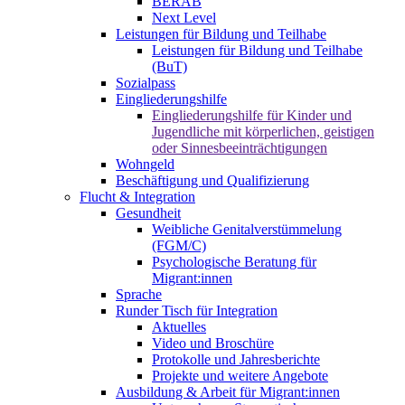
BERAB
Next Level
Leistungen für Bildung und Teilhabe
Leistungen für Bildung und Teilhabe
(BuT)
Sozialpass
Eingliederungshilfe
Eingliederungshilfe für Kinder und
Jugendliche mit körperlichen, geistigen
oder Sinnesbeeinträchtigungen
Wohngeld
Beschäftigung und Qualifizierung
Flucht & Integration
Gesundheit
Weibliche Genitalverstümmelung
(FGM/C)
Psychologische Beratung für
Migrant:innen
Sprache
Runder Tisch für Integration
Aktuelles
Video und Broschüre
Protokolle und Jahresberichte
Projekte und weitere Angebote
Ausbildung & Arbeit für Migrant:innen