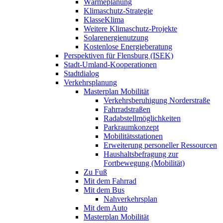
Wärmeplanung
Klimaschutz-Strategie
KlasseKlima
Weitere Klimaschutz-Projekte
Solarenergienutzung
Kostenlose Energieberatung
Perspektiven für Flensburg (ISEK)
Stadt-Umland-Kooperationen
Stadtdialog
Verkehrsplanung
Masterplan Mobilität
Verkehrsberuhigung Norderstraße
Fahrradstraßen
Radabstellmöglichkeiten
Parkraumkonzept
Mobilitätsstationen
Erweiterung personeller Ressourcen
Haushaltsbefragung zur
Fortbewegung (Mobilität)
Zu Fuß
Mit dem Fahrrad
Mit dem Bus
Nahverkehrsplan
Mit dem Auto
Masterplan Mobilität