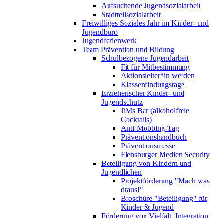
Aufsuchende Jugendsozialarbeit
Stadtteilsozialarbeit
Freiwilliges Soziales Jahr im Kinder- und
Jugendbüro
Jugendferienwerk
Team Prävention und Bildung
Schulbezogene Jugendarbeit
Fit für Mitbestimmung
Aktionsleiter*in werden
Klassenfindungstage
Erzieherischer Kinder- und
Jugendschutz
JiMs Bar (alkoholfreie
Cocktails)
Anti-Mobbing-Tag
Präventionshandbuch
Präventionsmesse
Flensburger Medien Security
Beteiligung von Kindern und
Jugendlichen
Projektförderung "Mach was
draus!"
Broschüre "Beteiligung" für
Kinder & Jugend
Förderung von Vielfalt, Integration