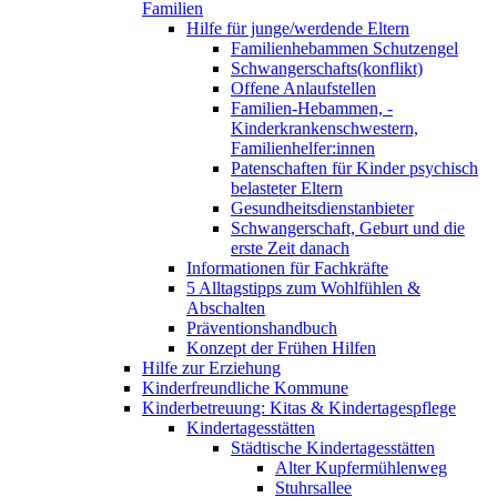
Familien
Hilfe für junge/werdende Eltern
Familienhebammen Schutzengel
Schwangerschafts(konflikt)
Offene Anlaufstellen
Familien-Hebammen, -
Kinderkrankenschwestern,
Familienhelfer:innen
Patenschaften für Kinder psychisch
belasteter Eltern
Gesundheitsdienstanbieter
Schwangerschaft, Geburt und die
erste Zeit danach
Informationen für Fachkräfte
5 Alltagstipps zum Wohlfühlen &
Abschalten
Präventionshandbuch
Konzept der Frühen Hilfen
Hilfe zur Erziehung
Kinderfreundliche Kommune
Kinderbetreuung: Kitas & Kindertagespflege
Kindertagesstätten
Städtische Kindertagesstätten
Alter Kupfermühlenweg
Stuhrsallee