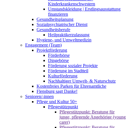
Kinderkrankenschwestern
Umstandskleidung | Erstlingsausstattung
finanzieren
Gesundheitsplanung
Sozialpsychiatrischer Dienst
Gesundheitsberufe
Heilpraktikerzulassung
Hygiene- und Umweltmedizin
Engagement (Team)
Projektförderung
Förderbörse
Dingebörse
Förderung sozialer Projekte
Förderung im Stadtteil
Kulturförderung
Nachhaltiger Umwelt- & Naturschutz
Kostenfreies Parken für Ehrenamtliche
Flensburg sagt Danke!
Senioren/-innen
Pflege und Kultur 50+
Pflegestützpunkt
Pflegestützpunkt: Beratung für
junge, pflegende Angehörige (young
carer)
Pflegestützpunkt: Beratung für