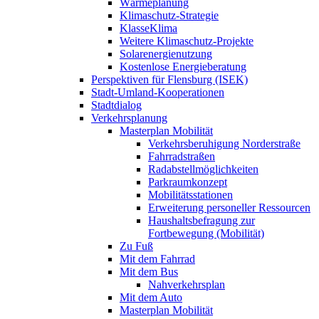
Wärmeplanung
Klimaschutz-Strategie
KlasseKlima
Weitere Klimaschutz-Projekte
Solarenergienutzung
Kostenlose Energieberatung
Perspektiven für Flensburg (ISEK)
Stadt-Umland-Kooperationen
Stadtdialog
Verkehrsplanung
Masterplan Mobilität
Verkehrsberuhigung Norderstraße
Fahrradstraßen
Radabstellmöglichkeiten
Parkraumkonzept
Mobilitätsstationen
Erweiterung personeller Ressourcen
Haushaltsbefragung zur
Fortbewegung (Mobilität)
Zu Fuß
Mit dem Fahrrad
Mit dem Bus
Nahverkehrsplan
Mit dem Auto
Masterplan Mobilität