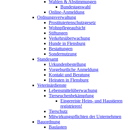
Wahlen & Abstimmungen
Bundestagswahl
Online-Anmeldung
Ordnungsverwaltung
Prostituiertenschutzgesetz
Wohnpflegeaufsicht
Stiftungen
Verkehrsüberwachung
Hunde in Flensburg
Bestattungen
Sondernutzung
Standesamt
Urkundenbestellung
Vorgeburtliche Anmeldung
Kontakt und Beratung
Heiraten in Flensburg
Veterinärdienste
Lebensmittelüberwachung
Tierseuchenbekämpfung
Eingereiste Heim- und Haustieren
registrieren!
Tierschutz
Mitwirkungspflichten der Unternehmen
Bauordnung
Baulasten