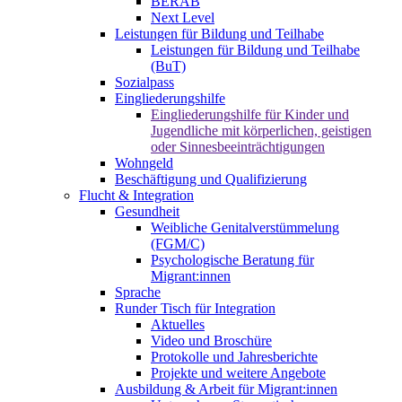
BERAB
Next Level
Leistungen für Bildung und Teilhabe
Leistungen für Bildung und Teilhabe
(BuT)
Sozialpass
Eingliederungshilfe
Eingliederungshilfe für Kinder und
Jugendliche mit körperlichen, geistigen
oder Sinnesbeeinträchtigungen
Wohngeld
Beschäftigung und Qualifizierung
Flucht & Integration
Gesundheit
Weibliche Genitalverstümmelung
(FGM/C)
Psychologische Beratung für
Migrant:innen
Sprache
Runder Tisch für Integration
Aktuelles
Video und Broschüre
Protokolle und Jahresberichte
Projekte und weitere Angebote
Ausbildung & Arbeit für Migrant:innen