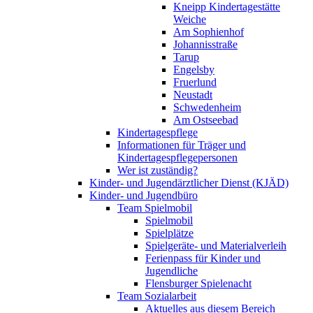
Kneipp Kindertagestätte
Weiche
Am Sophienhof
Johannisstraße
Tarup
Engelsby
Fruerlund
Neustadt
Schwedenheim
Am Ostseebad
Kindertagespflege
Informationen für Träger und
Kindertagespflegepersonen
Wer ist zuständig?
Kinder- und Jugendärztlicher Dienst (KJÄD)
Kinder- und Jugendbüro
Team Spielmobil
Spielmobil
Spielplätze
Spielgeräte- und Materialverleih
Ferienpass für Kinder und
Jugendliche
Flensburger Spielenacht
Team Sozialarbeit
Aktuelles aus diesem Bereich