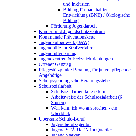
und Inklusion
Bildung für nachhaltige
Entwicklung (BNE) / Ökologische
Bildung
Förderung Jugendarbeit
Kinder- und Jugendschutzzentrum
Kommunale Präventionskette
Jugendaufbauwerk (JAW)
Jugendhilfe im Strafverfahren
Jugendhilfeplanung
Jugendzentren & Freizeiteinrichtungen
Offener Ganztag
Pflegestützpunkt: Beratung für junge, pflegende
Angehörige
Schulpsychologische Beratungsstelle
Schulsozialarbeit
Schulsozialarbeit kurz erklärt
Arbeitsweise der Schulsozialarbeit (6
Säulen)
Wen kann ich wo ansprechen - ein
Überblick
Übergang Schule-Beruf
Jugendberufsagentur
Jugend STÄRKEN im Quartier
Jugend Stärken