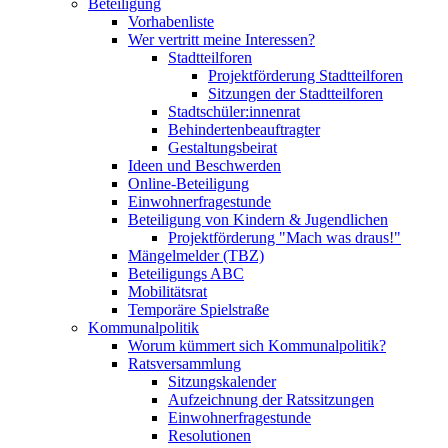
Beteiligung
Vorhabenliste
Wer vertritt meine Interessen?
Stadtteilforen
Projektförderung Stadtteilforen
Sitzungen der Stadtteilforen
Stadtschüler:innenrat
Behindertenbeauftragter
Gestaltungsbeirat
Ideen und Beschwerden
Online-Beteiligung
Einwohnerfragestunde
Beteiligung von Kindern & Jugendlichen
Projektförderung "Mach was draus!"
Mängelmelder (TBZ)
Beteiligungs ABC
Mobilitätsrat
Temporäre Spielstraße
Kommunalpolitik
Worum kümmert sich Kommunalpolitik?
Ratsversammlung
Sitzungskalender
Aufzeichnung der Ratssitzungen
Einwohnerfragestunde
Resolutionen