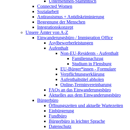
Unternehmen-Stammtisch
Connected Women
Sozialarbeit
Antirassismus + Antidiskriminierung
Begegnung der Menschen
Integrationskonzept
Unsere Ämter von A-Z
Einwanderungsbüro / Immigration Office
Asylbewerberleistungen
Aufenthalt
Non-EU-Residents - Aufenthalt
Familiennachzug
Studium in Flensburg
EU-Bürger*innen - Formulare
Verpflichtungserklärung
Aufenthaltstitel abholen
Online-Terminvereinbarung
FAQs an das Einwanderungsbüro
Aktuelles aus dem Einwanderungsbüro
Bürgerbüro
Öffnungszeiten und aktuelle Wartezeiten
Einbürgerung
Fundbüro
Bürgerbüro in leichter Sprache
Datenschutz