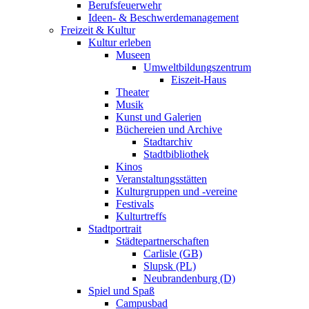
Berufsfeuerwehr
Ideen- & Beschwerdemanagement
Freizeit & Kultur
Kultur erleben
Museen
Umweltbildungszentrum
Eiszeit-Haus
Theater
Musik
Kunst und Galerien
Büchereien und Archive
Stadtarchiv
Stadtbibliothek
Kinos
Veranstaltungsstätten
Kulturgruppen und -vereine
Festivals
Kulturtreffs
Stadtportrait
Städtepartnerschaften
Carlisle (GB)
Slupsk (PL)
Neubrandenburg (D)
Spiel und Spaß
Campusbad