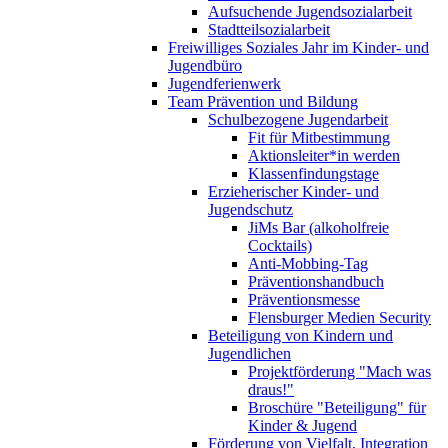
Aufsuchende Jugendsozialarbeit
Stadtteilsozialarbeit
Freiwilliges Soziales Jahr im Kinder- und
Jugendbüro
Jugendferienwerk
Team Prävention und Bildung
Schulbezogene Jugendarbeit
Fit für Mitbestimmung
Aktionsleiter*in werden
Klassenfindungstage
Erzieherischer Kinder- und
Jugendschutz
JiMs Bar (alkoholfreie
Cocktails)
Anti-Mobbing-Tag
Präventionshandbuch
Präventionsmesse
Flensburger Medien Security
Beteiligung von Kindern und
Jugendlichen
Projektförderung "Mach was
draus!"
Broschüre "Beteiligung" für
Kinder & Jugend
Förderung von Vielfalt, Integration