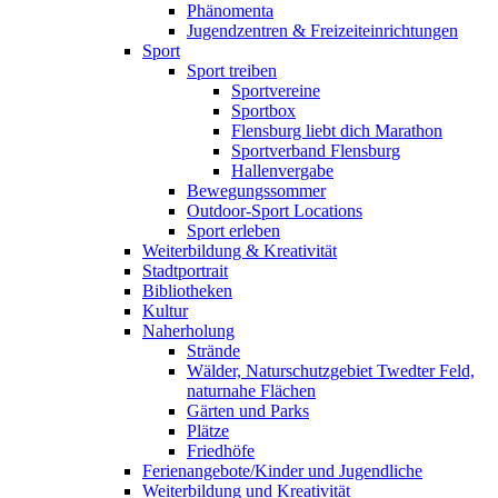
Phänomenta
Jugendzentren & Freizeiteinrichtungen
Sport
Sport treiben
Sportvereine
Sportbox
Flensburg liebt dich Marathon
Sportverband Flensburg
Hallenvergabe
Bewegungssommer
Outdoor-Sport Locations
Sport erleben
Weiterbildung & Kreativität
Stadtportrait
Bibliotheken
Kultur
Naherholung
Strände
Wälder, Naturschutzgebiet Twedter Feld,
naturnahe Flächen
Gärten und Parks
Plätze
Friedhöfe
Ferienangebote/Kinder und Jugendliche
Weiterbildung und Kreativität