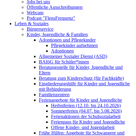
Jobs bei uns
Öffentliche Ausschreibungen
Webcam
Podcast "FlensFrequenz"
Leben & Soziales
Bürgerservice
Kinder, Jugendliche & Familien
Adoptionen und Pflegekinder
Pflegekinder aufnehmen
Adoptionen
Allgemeiner Sozialer Dienst (ASD)
BAföG für Schüler*innen
Beratungsstelle für Kinder, Jugendliche und
Eltern
Beratung zum Kinderschutz (für Fachkräfte)
Eingliederungshilfe für Kinder und Jugendliche
mit Behinderung
Familienzentren
Ferienangebote für Kinder und Jugendliche
Herbstferien (12.10. bis 24.10.2026)
Sommerferien (04.07. bis 5.08.2026)
Ferienaktionen der Schulsozialarbeit
Ferienpass für Kinder und Jugendliche
Offene Kinder- und Jugendarbeit
Frühe Hilfen: Angebote für Schwangere und