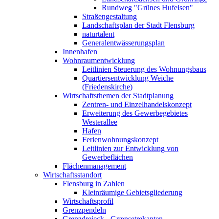
Rundweg "Grünes Hufeisen"
Straßengestaltung
Landschaftsplan der Stadt Flensburg
naturtalent
Generalentwässerungsplan
Innenhafen
Wohnraumentwicklung
Leitlinien Steuerung des Wohnungsbaus
Quartiersentwicklung Weiche
(Friedenskirche)
Wirtschaftsthemen der Stadtplanung
Zentren- und Einzelhandelskonzept
Erweiterung des Gewerbegebietes
Westerallee
Hafen
Ferienwohnungskonzept
Leitlinien zur Entwicklung von
Gewerbeflächen
Flächenmanagement
Wirtschaftsstandort
Flensburg in Zahlen
Kleinräumige Gebietsgliederung
Wirtschaftsprofil
Grenzpendeln
Grenzdreieck - Grænsetrekanten