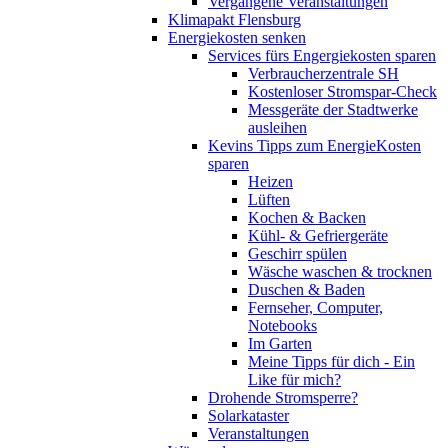
Vergangene Veranstaltungen
Klimapakt Flensburg
Energiekosten senken
Services fürs Engergiekosten sparen
Verbraucherzentrale SH
Kostenloser Stromspar-Check
Messgeräte der Stadtwerke
ausleihen
Kevins Tipps zum EnergieKosten
sparen
Heizen
Lüften
Kochen & Backen
Kühl- & Gefriergeräte
Geschirr spülen
Wäsche waschen & trocknen
Duschen & Baden
Fernseher, Computer,
Notebooks
Im Garten
Meine Tipps für dich - Ein
Like für mich?
Drohende Stromsperre?
Solarkataster
Veranstaltungen