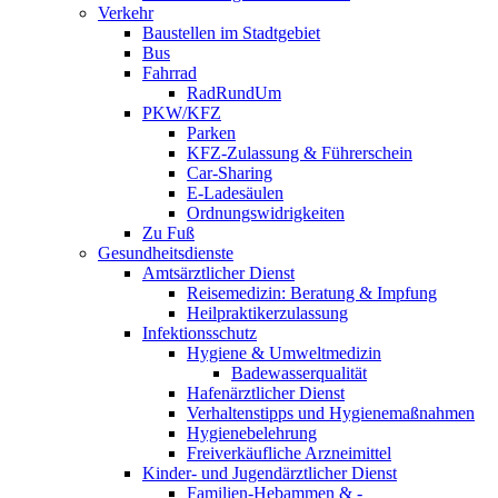
Verkehr
Baustellen im Stadtgebiet
Bus
Fahrrad
RadRundUm
PKW/KFZ
Parken
KFZ-Zulassung & Führerschein
Car-Sharing
E-Ladesäulen
Ordnungswidrigkeiten
Zu Fuß
Gesundheitsdienste
Amtsärztlicher Dienst
Reisemedizin: Beratung & Impfung
Heilpraktikerzulassung
Infektionsschutz
Hygiene & Umweltmedizin
Badewasserqualität
Hafenärztlicher Dienst
Verhaltenstipps und Hygienemaßnahmen
Hygienebelehrung
Freiverkäufliche Arzneimittel
Kinder- und Jugendärztlicher Dienst
Familien-Hebammen & -