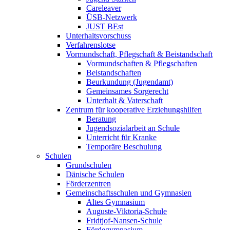
Careleaver
ÜSB-Netzwerk
JUST BEst
Unterhaltsvorschuss
Verfahrenslotse
Vormundschaft, Pflegschaft & Beistandschaft
Vormundschaften & Pflegschaften
Beistandschaften
Beurkundung (Jugendamt)
Gemeinsames Sorgerecht
Unterhalt & Vaterschaft
Zentrum für kooperative Erziehungshilfen
Beratung
Jugendsozialarbeit an Schule
Unterricht für Kranke
Temporäre Beschulung
Schulen
Grundschulen
Dänische Schulen
Förderzentren
Gemeinschaftsschulen und Gymnasien
Altes Gymnasium
Auguste-Viktoria-Schule
Fridtjof-Nansen-Schule
Fördegymnasium