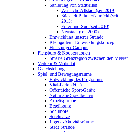
Sanierung von Stadtteilen
Westliche Altstadt (seit 2019)
Südstadt Bahnhofsumfeld (seit
2013)
Fruerlund-Süd (seit 2010)
Neustadt (seit 2000)
Entwicklung unserer Strände
Kleingärten - Entwicklungskonzept
Flensburger Campus
Flensburg & Kooperationen
Smarte Grenzregion zwischen den Meeren
Verkehr & Mobilität
Gleichstellung
Spiel- und Bewegungsräume
Entwicklung des Programms
Vital-Parks (60+)
Öffentliche Sport-Geräte
Naturnahe Spielflächen
Arbeitsgruppe
Beteiligung
Schulhöfe
Spielplätze
Jugend-Aktivitätsräume
Stadt-Strände