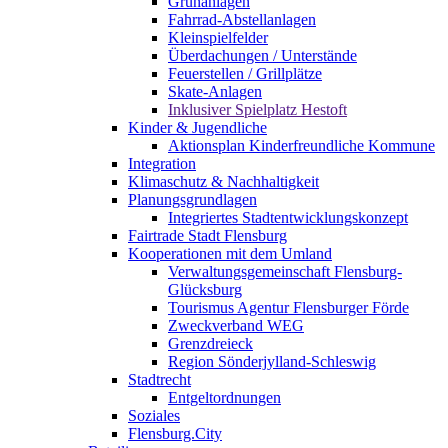
Grünanlagen
Fahrrad-Abstellanlagen
Kleinspielfelder
Überdachungen / Unterstände
Feuerstellen / Grillplätze
Skate-Anlagen
Inklusiver Spielplatz Hestoft
Kinder & Jugendliche
Aktionsplan Kinderfreundliche Kommune
Integration
Klimaschutz & Nachhaltigkeit
Planungsgrundlagen
Integriertes Stadtentwicklungskonzept
Fairtrade Stadt Flensburg
Kooperationen mit dem Umland
Verwaltungsgemeinschaft Flensburg-
Glücksburg
Tourismus Agentur Flensburger Förde
Zweckverband WEG
Grenzdreieck
Region Sönderjylland-Schleswig
Stadtrecht
Entgeltordnungen
Soziales
Flensburg.City