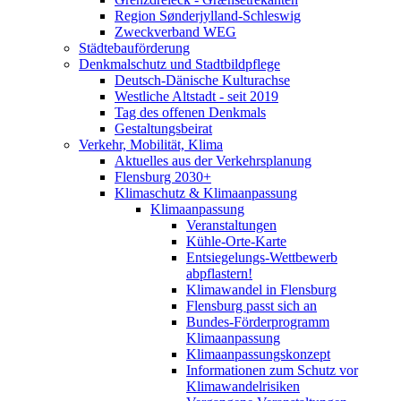
Region Sønderjylland-Schleswig
Zweckverband WEG
Städtebauförderung
Denkmalschutz und Stadtbildpflege
Deutsch-Dänische Kulturachse
Westliche Altstadt - seit 2019
Tag des offenen Denkmals
Gestaltungsbeirat
Verkehr, Mobilität, Klima
Aktuelles aus der Verkehrsplanung
Flensburg 2030+
Klimaschutz & Klimaanpassung
Klimaanpassung
Veranstaltungen
Kühle-Orte-Karte
Entsiegelungs-Wettbewerb
abpflastern!
Klimawandel in Flensburg
Flensburg passt sich an
Bundes-Förderprogramm
Klimaanpassung
Klimaanpassungskonzept
Informationen zum Schutz vor
Klimawandelrisiken