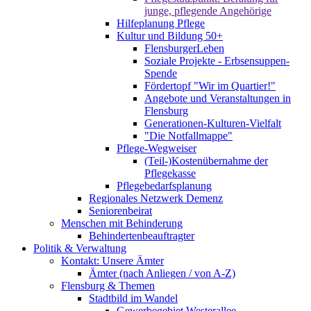
junge, pflegende Angehörige
Hilfeplanung Pflege
Kultur und Bildung 50+
FlensburgerLeben
Soziale Projekte - Erbsensuppen-
Spende
Fördertopf "Wir im Quartier!"
Angebote und Veranstaltungen in
Flensburg
Generationen-Kulturen-Vielfalt
"Die Notfallmappe"
Pflege-Wegweiser
(Teil-)Kostenübernahme der
Pflegekasse
Pflegebedarfsplanung
Regionales Netzwerk Demenz
Seniorenbeirat
Menschen mit Behinderung
Behindertenbeauftragter
Politik & Verwaltung
Kontakt: Unsere Ämter
Ämter (nach Anliegen / von A-Z)
Flensburg & Themen
Stadtbild im Wandel
Gewerbegebiet Westerallee