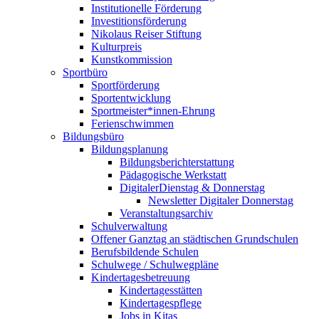
Institutionelle Förderung
Investitionsförderung
Nikolaus Reiser Stiftung
Kulturpreis
Kunstkommission
Sportbüro
Sportförderung
Sportentwicklung
Sportmeister*innen-Ehrung
Ferienschwimmen
Bildungsbüro
Bildungsplanung
Bildungsberichterstattung
Pädagogische Werkstatt
DigitalerDienstag & Donnerstag
Newsletter Digitaler Donnerstag
Veranstaltungsarchiv
Schulverwaltung
Offener Ganztag an städtischen Grundschulen
Berufsbildende Schulen
Schulwege / Schulwegpläne
Kindertagesbetreuung
Kindertagesstätten
Kindertagespflege
Jobs in Kitas