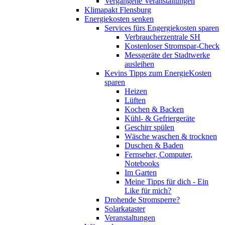
Vergangene Veranstaltungen
Klimapakt Flensburg
Energiekosten senken
Services fürs Engergiekosten sparen
Verbraucherzentrale SH
Kostenloser Stromspar-Check
Messgeräte der Stadtwerke
ausleihen
Kevins Tipps zum EnergieKosten
sparen
Heizen
Lüften
Kochen & Backen
Kühl- & Gefriergeräte
Geschirr spülen
Wäsche waschen & trocknen
Duschen & Baden
Fernseher, Computer,
Notebooks
Im Garten
Meine Tipps für dich - Ein
Like für mich?
Drohende Stromsperre?
Solarkataster
Veranstaltungen