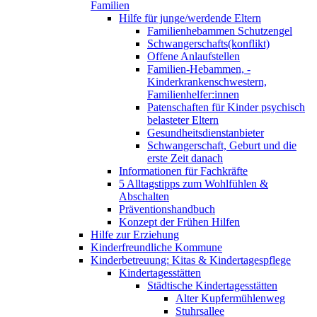
Familien
Hilfe für junge/werdende Eltern
Familienhebammen Schutzengel
Schwangerschafts(konflikt)
Offene Anlaufstellen
Familien-Hebammen, -
Kinderkrankenschwestern,
Familienhelfer:innen
Patenschaften für Kinder psychisch
belasteter Eltern
Gesundheitsdienstanbieter
Schwangerschaft, Geburt und die
erste Zeit danach
Informationen für Fachkräfte
5 Alltagstipps zum Wohlfühlen &
Abschalten
Präventionshandbuch
Konzept der Frühen Hilfen
Hilfe zur Erziehung
Kinderfreundliche Kommune
Kinderbetreuung: Kitas & Kindertagespflege
Kindertagesstätten
Städtische Kindertagesstätten
Alter Kupfermühlenweg
Stuhrsallee