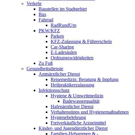
Verkehr
Baustellen im Stadtgebiet
Bus
Fahrrad
RadRundUm
PKW/KFZ
Parken
KFZ-Zulassung & Führerschein
Car-Sharing
E-Ladesäulen
Ordnungswidrigkeiten
Zu Fuß
Gesundheitsdienste
Amtsärztlicher Dienst
Reisemedizin: Beratung & Impfung
Heilpraktikerzulassung
Infektionsschutz
Hygiene & Umweltmedizin
Badewasserqualität
Hafenärztlicher Dienst
Verhaltenstipps und Hygienemaßnahmen
Hygienebelehrung
Freiverkäufliche Arzneimittel
Kinder- und Jugendärztlicher Dienst
Familien-Hebammen & -