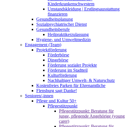
Kinderkrankenschwestern
Umstandskleidung | Erstlingsausstattung
finanzieren
Gesundheitsplanung
Sozialpsychiatrischer Dienst
Gesundheitsberufe
Heilpraktikerzulassung
Hygiene- und Umweltmedizin
Engagement (Team)
Projektförderung
Förderbörse
Dingebörse
Förderung sozialer Projekte
Förderung im Stadtteil
Kulturförderung
Nachhaltiger Umwelt- & Naturschutz
Kostenfreies Parken für Ehrenamtliche
Flensburg sagt Danke!
Senioren/-innen
Pflege und Kultur 50+
Pflegestützpunkt
Pflegestützpunkt: Beratung für
junge, pflegende Angehörige (young
carer)
Pflegestützpunkt: Beratung für