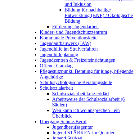
und Inklusion
Bildung für nachhaltige
Entwicklung (BNE) / Ökologische
Bildung
Förderung Jugendarbeit
Kinder- und Jugendschutzzentrum
Kommunale Präventionskette
Jugendaufbauwerk (JAW)
Jugendhilfe im Strafverfahren
Jugendhilfeplanung
Jugendzentren & Freizeiteinrichtungen
Offener Ganztag
Pflegestützpunkt: Beratung für junge, pflegende
Angehörige
Schulpsychologische Beratungsstelle
Schulsozialarbeit
Schulsozialarbeit kurz erklärt
Arbeitsweise der Schulsozialarbeit (6
Säulen)
Wen kann ich wo ansprechen - ein
Überblick
Übergang Schule-Beruf
Jugendberufsagentur
Jugend STÄRKEN im Quartier
Jugend Stärken