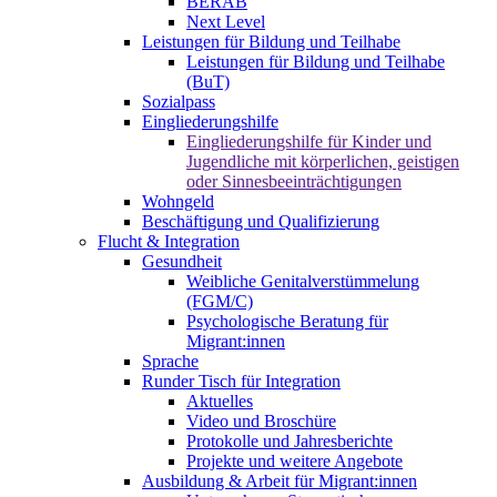
BERAB
Next Level
Leistungen für Bildung und Teilhabe
Leistungen für Bildung und Teilhabe
(BuT)
Sozialpass
Eingliederungshilfe
Eingliederungshilfe für Kinder und
Jugendliche mit körperlichen, geistigen
oder Sinnesbeeinträchtigungen
Wohngeld
Beschäftigung und Qualifizierung
Flucht & Integration
Gesundheit
Weibliche Genitalverstümmelung
(FGM/C)
Psychologische Beratung für
Migrant:innen
Sprache
Runder Tisch für Integration
Aktuelles
Video und Broschüre
Protokolle und Jahresberichte
Projekte und weitere Angebote
Ausbildung & Arbeit für Migrant:innen