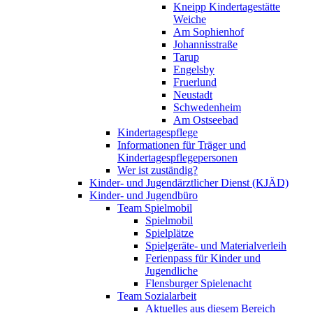
Kneipp Kindertagestätte
Weiche
Am Sophienhof
Johannisstraße
Tarup
Engelsby
Fruerlund
Neustadt
Schwedenheim
Am Ostseebad
Kindertagespflege
Informationen für Träger und
Kindertagespflegepersonen
Wer ist zuständig?
Kinder- und Jugendärztlicher Dienst (KJÄD)
Kinder- und Jugendbüro
Team Spielmobil
Spielmobil
Spielplätze
Spielgeräte- und Materialverleih
Ferienpass für Kinder und
Jugendliche
Flensburger Spielenacht
Team Sozialarbeit
Aktuelles aus diesem Bereich