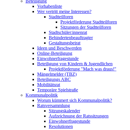
Beteiligung
Vorhabenliste
Wer vertritt meine Interessen?
Stadtteilforen
Projektförderung Stadtteilforen
Sitzungen der Stadtteilforen
Stadtschüler:innenrat
Behindertenbeauftragter
Gestaltungsbeirat
Ideen und Beschwerden
Online-Beteiligung
Einwohnerfragestunde
Beteiligung von Kindern & Jugendlichen
Projektförderung "Mach was draus!"
Mängelmelder (TBZ)
Beteiligungs ABC
Mobilitätsrat
Temporäre Spielstraße
Kommunalpolitik
Worum kümmert sich Kommunalpolitik?
Ratsversammlung
Sitzungskalender
Aufzeichnung der Ratssitzungen
Einwohnerfragestunde
Resolutionen