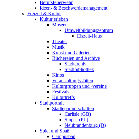
Berufsfeuerwehr
Ideen- & Beschwerdemanagement
Freizeit & Kultur
Kultur erleben
Museen
Umweltbildungszentrum
Eiszeit-Haus
Theater
Musik
Kunst und Galerien
Büchereien und Archive
Stadtarchiv
Stadtbibliothek
Kinos
Veranstaltungsstätten
Kulturgruppen und -vereine
Festivals
Kulturtreffs
Stadtportrait
Städtepartnerschaften
Carlisle (GB)
Slupsk (PL)
Neubrandenburg (D)
Spiel und Spaß
Campusbad