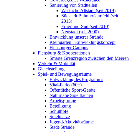
Sanierung von Stadtteilen
Westliche Altstadt (seit 2019)
Südstadt Bahnhofsumfeld (seit
2013)
Fruerlund-Süd (seit 2010)
Neustadt (seit 2000)
Entwicklung unserer Strände
Kleingärten - Entwicklungskonzept
Flensburger Campus
Flensburg & Kooperationen
Smarte Grenzregion zwischen den Meeren
Verkehr & Mobilität
Gleichstellung
Spiel- und Bewegungsräume
Entwicklung des Programms
Vital-Parks (60+)
Öffentliche Sport-Geräte
Naturnahe Spielflächen
Arbeitsgruppe
Beteiligung
Schulhöfe
Spielplätze
Jugend-Aktivitätsräume
Stadt-Strände