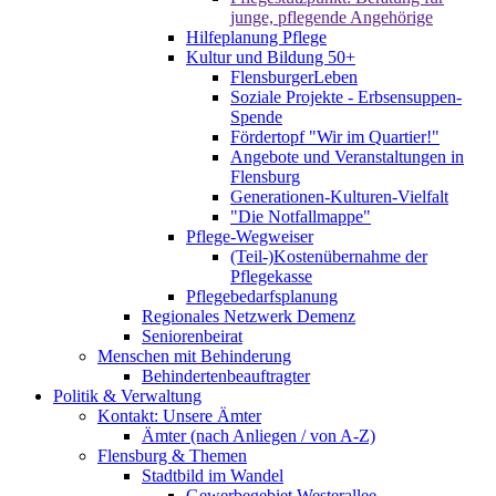
junge, pflegende Angehörige
Hilfeplanung Pflege
Kultur und Bildung 50+
FlensburgerLeben
Soziale Projekte - Erbsensuppen-
Spende
Fördertopf "Wir im Quartier!"
Angebote und Veranstaltungen in
Flensburg
Generationen-Kulturen-Vielfalt
"Die Notfallmappe"
Pflege-Wegweiser
(Teil-)Kostenübernahme der
Pflegekasse
Pflegebedarfsplanung
Regionales Netzwerk Demenz
Seniorenbeirat
Menschen mit Behinderung
Behindertenbeauftragter
Politik & Verwaltung
Kontakt: Unsere Ämter
Ämter (nach Anliegen / von A-Z)
Flensburg & Themen
Stadtbild im Wandel
Gewerbegebiet Westerallee