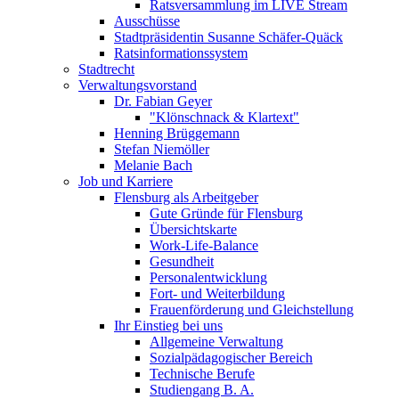
Ratsversammlung im LIVE Stream
Ausschüsse
Stadtpräsidentin Susanne Schäfer-Quäck
Ratsinformationssystem
Stadtrecht
Verwaltungsvorstand
Dr. Fabian Geyer
"Klönschnack & Klartext"
Henning Brüggemann
Stefan Niemöller
Melanie Bach
Job und Karriere
Flensburg als Arbeitgeber
Gute Gründe für Flensburg
Übersichtskarte
Work-Life-Balance
Gesundheit
Personalentwicklung
Fort- und Weiterbildung
Frauenförderung und Gleichstellung
Ihr Einstieg bei uns
Allgemeine Verwaltung
Sozialpädagogischer Bereich
Technische Berufe
Studiengang B. A.