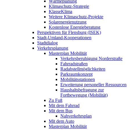
Wärmeplanung
Klimaschutz-Strategie
KlasseKlima
Weitere Klimaschutz-Projekte
Solarenergienutzung
Kostenlose Energieberatung
Perspektiven für Flensburg (ISEK)
Stadt-Umland-Kooperationen
Stadtdialog
Verkehrsplanung
Masterplan Mobilität
Verkehrsberuhigung Norderstraße
Fahrradstraßen
Radabstellmöglichkeiten
Parkraumkonzept
Mobilitätsstationen
Erweiterung personeller Ressourcen
Haushaltsbefragung zur
Fortbewegung (Mobilität)
Zu Fuß
Mit dem Fahrrad
Mit dem Bus
Nahverkehrsplan
Mit dem Auto
Masterplan Mobilität