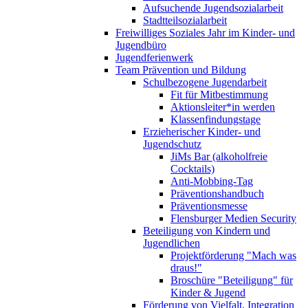
Aufsuchende Jugendsozialarbeit
Stadtteilsozialarbeit
Freiwilliges Soziales Jahr im Kinder- und
Jugendbüro
Jugendferienwerk
Team Prävention und Bildung
Schulbezogene Jugendarbeit
Fit für Mitbestimmung
Aktionsleiter*in werden
Klassenfindungstage
Erzieherischer Kinder- und
Jugendschutz
JiMs Bar (alkoholfreie
Cocktails)
Anti-Mobbing-Tag
Präventionshandbuch
Präventionsmesse
Flensburger Medien Security
Beteiligung von Kindern und
Jugendlichen
Projektförderung "Mach was
draus!"
Broschüre "Beteiligung" für
Kinder & Jugend
Förderung von Vielfalt, Integration