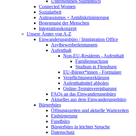
Unternehmen-Stammtisch
Connected Women
Sozialarbeit
Antirassismus + Antidiskriminierung
Begegnung der Menschen
Integrationskonzept
Unsere Ämter von A-Z
Einwanderungsbüro / Immigration Office
Asylbewerberleistungen
Aufenthalt
Non-EU-Residents - Aufenthalt
Familiennachzug
Studium in Flensburg
EU-Bürger*innen - Formulare
Verpflichtungserklärung
Aufenthaltstitel abholen
Online-Terminvereinbarung
FAQs an das Einwanderungsbüro
Aktuelles aus dem Einwanderungsbüro
Bürgerbüro
Öffnungszeiten und aktuelle Wartezeiten
Einbürgerung
Fundbüro
Bürgerbüro in leichter Sprache
Datenschutz