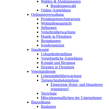
Wahlen & Abstimmungen
Bundestagswahl
Online-Anmeldung
Ordnungsverwaltung
Prostituiertenschutzgesetz
Wohnpflegeaufsicht
Stiftungen
Verkehrsüberwachung
Hunde in Flensburg
Bestattungen
Sondernutzung
Standesamt
Urkundenbestellung
Vorgeburtliche Anmeldung
Kontakt und Beratung
Heiraten in Flensburg
Veterinärdienste
Lebensmittelüberwachung
Tierseuchenbekämpfung
Eingereiste Heim- und Haustieren
registrieren!
Tierschutz
Mitwirkungspflichten der Unternehmen
Bauordnung
Baulasten