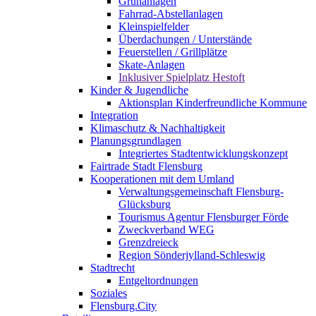
Grünanlagen
Fahrrad-Abstellanlagen
Kleinspielfelder
Überdachungen / Unterstände
Feuerstellen / Grillplätze
Skate-Anlagen
Inklusiver Spielplatz Hestoft
Kinder & Jugendliche
Aktionsplan Kinderfreundliche Kommune
Integration
Klimaschutz & Nachhaltigkeit
Planungsgrundlagen
Integriertes Stadtentwicklungskonzept
Fairtrade Stadt Flensburg
Kooperationen mit dem Umland
Verwaltungsgemeinschaft Flensburg-
Glücksburg
Tourismus Agentur Flensburger Förde
Zweckverband WEG
Grenzdreieck
Region Sönderjylland-Schleswig
Stadtrecht
Entgeltordnungen
Soziales
Flensburg.City