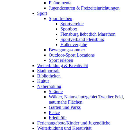
Phänomenta
Jugendzentren & Freizeiteinrichtungen
Sport
Sport treiben
Sportvereine
Sportbox
Flensburg liebt dich Marathon
Sportverband Flensburg
Hallenvergabe
Bewegungssommer
Outdoor-Sport Locations
Sport erleben
Weiterbildung & Kreativität
Stadtportrait
Bibliotheken
Kultur
Naherholung
Strände
Wälder, Naturschutzgebiet Twedter Feld,
naturnahe Flächen
Gärten und Parks
Plätze
Friedhöfe
Ferienangebote/Kinder und Jugendliche
Weiterbildung und Kreativität