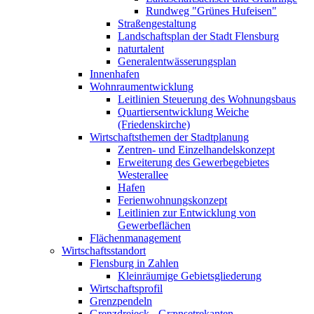
Rundweg "Grünes Hufeisen"
Straßengestaltung
Landschaftsplan der Stadt Flensburg
naturtalent
Generalentwässerungsplan
Innenhafen
Wohnraumentwicklung
Leitlinien Steuerung des Wohnungsbaus
Quartiersentwicklung Weiche
(Friedenskirche)
Wirtschaftsthemen der Stadtplanung
Zentren- und Einzelhandelskonzept
Erweiterung des Gewerbegebietes
Westerallee
Hafen
Ferienwohnungskonzept
Leitlinien zur Entwicklung von
Gewerbeflächen
Flächenmanagement
Wirtschaftsstandort
Flensburg in Zahlen
Kleinräumige Gebietsgliederung
Wirtschaftsprofil
Grenzpendeln
Grenzdreieck - Grænsetrekanten