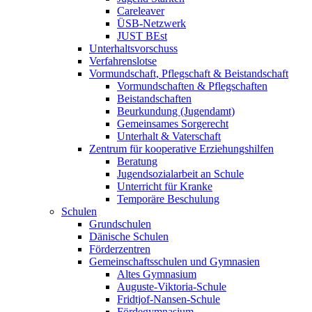
Careleaver
ÜSB-Netzwerk
JUST BEst
Unterhaltsvorschuss
Verfahrenslotse
Vormundschaft, Pflegschaft & Beistandschaft
Vormundschaften & Pflegschaften
Beistandschaften
Beurkundung (Jugendamt)
Gemeinsames Sorgerecht
Unterhalt & Vaterschaft
Zentrum für kooperative Erziehungshilfen
Beratung
Jugendsozialarbeit an Schule
Unterricht für Kranke
Temporäre Beschulung
Schulen
Grundschulen
Dänische Schulen
Förderzentren
Gemeinschaftsschulen und Gymnasien
Altes Gymnasium
Auguste-Viktoria-Schule
Fridtjof-Nansen-Schule
Fördegymnasium