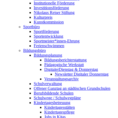
Institutionelle Förderung
Investitionsförderung
Nikolaus Reiser Stiftung
Kulturpreis
Kunstkommission
Sportbüro
Sportförderung
Sportentwicklung
Sportmeister*innen-Ehrung
Ferienschwimmen
Bildungsbüro
Bildungsplanung
Bildungsberichterstattung
Pädagogische Werkstatt
DigitalerDienstag & Donnerstag
Newsletter Digitaler Donnerstag
Veranstaltungsarchiv
Schulverwaltung
Offener Ganztag an städtischen Grundschulen
Berufsbildende Schulen
Schulwege / Schulwegpläne
Kindertagesbetreuung
Kindertagesstätten
Kindertagespflege
Jobs in Kitas