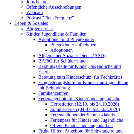
Jobs bei uns
Öffentliche Ausschreibungen
Webcam
Podcast "FlensFrequenz"
Leben & Soziales
Bürgerservice
Kinder, Jugendliche & Familien
Adoptionen und Pflegekinder
Pflegekinder aufnehmen
Adoptionen
Allgemeiner Sozialer Dienst (ASD)
BAföG für Schüler*innen
Beratungsstelle für Kinder, Jugendliche und
Eltern
Beratung zum Kinderschutz (für Fachkräfte)
Eingliederungshilfe für Kinder und Jugendliche
mit Behinderung
Familienzentren
Ferienangebote für Kinder und Jugendliche
Herbstferien (12.10. bis 24.10.2026)
Sommerferien (04.07. bis 5.08.2026)
Ferienaktionen der Schulsozialarbeit
Ferienpass für Kinder und Jugendliche
Offene Kinder- und Jugendarbeit
Frühe Hilfen: Angebote für Schwangere und