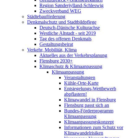
Region Sønderjylland-Schleswig
Zweckverband WEG
Städtebauförderung
Denkmalschutz und Stadtbildpflege
Deutsch-Dänische Kulturachse
Westliche Altstadt - seit 2019
Tag des offenen Denkmals
Gestaltungsbeirat
Verkehr, Mobilität, Klima
Aktuelles aus der Verkehrsplanung
Flensburg 2030+
Klimaschutz & Klimaanpassung
Klimaanpassung
Veranstaltungen
Kühle-Orte-Karte
Entsiegelungs-Wettbewerb
abpflastern!
Klimawandel in Flensburg
Flensburg passt sich an
Bundes-Förderprogramm
Klimaanpassung
Klimaanpassungskonzept
Informationen zum Schutz vor
Klimawandelrisiken