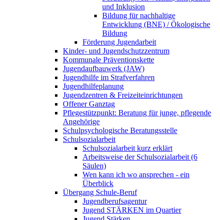
und Inklusion
Bildung für nachhaltige
Entwicklung (BNE) / Ökologische
Bildung
Förderung Jugendarbeit
Kinder- und Jugendschutzzentrum
Kommunale Präventionskette
Jugendaufbauwerk (JAW)
Jugendhilfe im Strafverfahren
Jugendhilfeplanung
Jugendzentren & Freizeiteinrichtungen
Offener Ganztag
Pflegestützpunkt: Beratung für junge, pflegende
Angehörige
Schulpsychologische Beratungsstelle
Schulsozialarbeit
Schulsozialarbeit kurz erklärt
Arbeitsweise der Schulsozialarbeit (6
Säulen)
Wen kann ich wo ansprechen - ein
Überblick
Übergang Schule-Beruf
Jugendberufsagentur
Jugend STÄRKEN im Quartier
Jugend Stärken