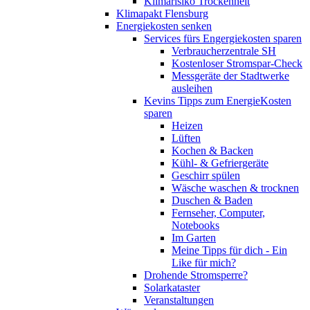
Klimarisiko Trockenheit
Klimapakt Flensburg
Energiekosten senken
Services fürs Engergiekosten sparen
Verbraucherzentrale SH
Kostenloser Stromspar-Check
Messgeräte der Stadtwerke
ausleihen
Kevins Tipps zum EnergieKosten
sparen
Heizen
Lüften
Kochen & Backen
Kühl- & Gefriergeräte
Geschirr spülen
Wäsche waschen & trocknen
Duschen & Baden
Fernseher, Computer,
Notebooks
Im Garten
Meine Tipps für dich - Ein
Like für mich?
Drohende Stromsperre?
Solarkataster
Veranstaltungen