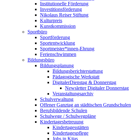
Institutionelle Förderung
Investitionsförderung
Nikolaus Reiser Stiftung
Kulturpreis
Kunstkommission
Sportbüro
Sportförderung
Sportentwicklung
Sportmeister*innen-Ehrung
Ferienschwimmen
Bildungsbüro
Bildungsplanung
Bildungsberichterstattung
Pädagogische Werkstatt
DigitalerDienstag & Donnerstag
Newsletter Digitaler Donnerstag
Veranstaltungsarchiv
Schulverwaltung
Offener Ganztag an städtischen Grundschulen
Berufsbildende Schulen
Schulwege / Schulwegpläne
Kindertagesbetreuung
Kindertagesstätten
Kindertagespflege
Jobs in Kitas