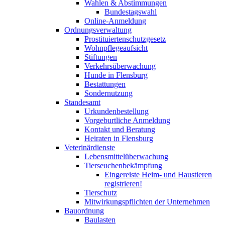
Wahlen & Abstimmungen
Bundestagswahl
Online-Anmeldung
Ordnungsverwaltung
Prostituiertenschutzgesetz
Wohnpflegeaufsicht
Stiftungen
Verkehrsüberwachung
Hunde in Flensburg
Bestattungen
Sondernutzung
Standesamt
Urkundenbestellung
Vorgeburtliche Anmeldung
Kontakt und Beratung
Heiraten in Flensburg
Veterinärdienste
Lebensmittelüberwachung
Tierseuchenbekämpfung
Eingereiste Heim- und Haustieren
registrieren!
Tierschutz
Mitwirkungspflichten der Unternehmen
Bauordnung
Baulasten