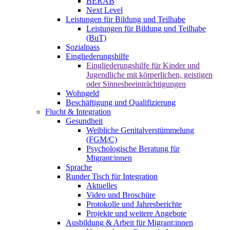
BERAB
Next Level
Leistungen für Bildung und Teilhabe
Leistungen für Bildung und Teilhabe
(BuT)
Sozialpass
Eingliederungshilfe
Eingliederungshilfe für Kinder und
Jugendliche mit körperlichen, geistigen
oder Sinnesbeeinträchtigungen
Wohngeld
Beschäftigung und Qualifizierung
Flucht & Integration
Gesundheit
Weibliche Genitalverstümmelung
(FGM/C)
Psychologische Beratung für
Migrant:innen
Sprache
Runder Tisch für Integration
Aktuelles
Video und Broschüre
Protokolle und Jahresberichte
Projekte und weitere Angebote
Ausbildung & Arbeit für Migrant:innen