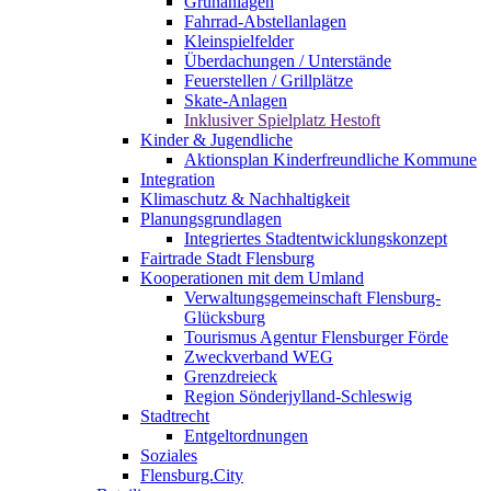
Grünanlagen
Fahrrad-Abstellanlagen
Kleinspielfelder
Überdachungen / Unterstände
Feuerstellen / Grillplätze
Skate-Anlagen
Inklusiver Spielplatz Hestoft
Kinder & Jugendliche
Aktionsplan Kinderfreundliche Kommune
Integration
Klimaschutz & Nachhaltigkeit
Planungsgrundlagen
Integriertes Stadtentwicklungskonzept
Fairtrade Stadt Flensburg
Kooperationen mit dem Umland
Verwaltungsgemeinschaft Flensburg-
Glücksburg
Tourismus Agentur Flensburger Förde
Zweckverband WEG
Grenzdreieck
Region Sönderjylland-Schleswig
Stadtrecht
Entgeltordnungen
Soziales
Flensburg.City