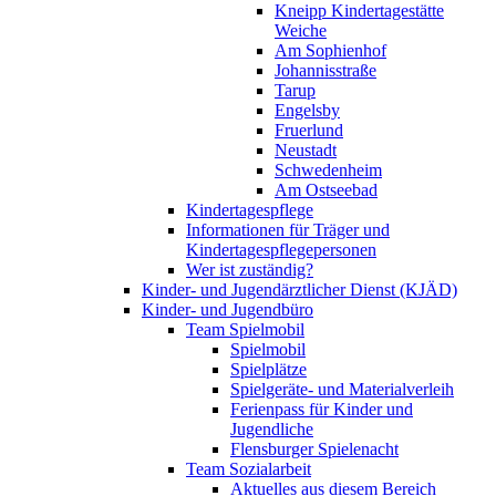
Kneipp Kindertagestätte
Weiche
Am Sophienhof
Johannisstraße
Tarup
Engelsby
Fruerlund
Neustadt
Schwedenheim
Am Ostseebad
Kindertagespflege
Informationen für Träger und
Kindertagespflegepersonen
Wer ist zuständig?
Kinder- und Jugendärztlicher Dienst (KJÄD)
Kinder- und Jugendbüro
Team Spielmobil
Spielmobil
Spielplätze
Spielgeräte- und Materialverleih
Ferienpass für Kinder und
Jugendliche
Flensburger Spielenacht
Team Sozialarbeit
Aktuelles aus diesem Bereich