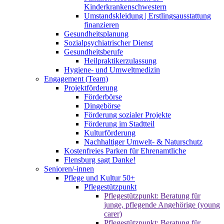
Kinderkrankenschwestern
Umstandskleidung | Erstlingsausstattung
finanzieren
Gesundheitsplanung
Sozialpsychiatrischer Dienst
Gesundheitsberufe
Heilpraktikerzulassung
Hygiene- und Umweltmedizin
Engagement (Team)
Projektförderung
Förderbörse
Dingebörse
Förderung sozialer Projekte
Förderung im Stadtteil
Kulturförderung
Nachhaltiger Umwelt- & Naturschutz
Kostenfreies Parken für Ehrenamtliche
Flensburg sagt Danke!
Senioren/-innen
Pflege und Kultur 50+
Pflegestützpunkt
Pflegestützpunkt: Beratung für
junge, pflegende Angehörige (young
carer)
Pflegestützpunkt: Beratung für