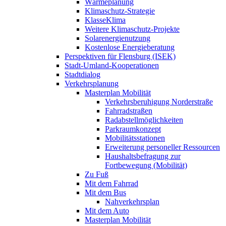
Wärmeplanung
Klimaschutz-Strategie
KlasseKlima
Weitere Klimaschutz-Projekte
Solarenergienutzung
Kostenlose Energieberatung
Perspektiven für Flensburg (ISEK)
Stadt-Umland-Kooperationen
Stadtdialog
Verkehrsplanung
Masterplan Mobilität
Verkehrsberuhigung Norderstraße
Fahrradstraßen
Radabstellmöglichkeiten
Parkraumkonzept
Mobilitätsstationen
Erweiterung personeller Ressourcen
Haushaltsbefragung zur
Fortbewegung (Mobilität)
Zu Fuß
Mit dem Fahrrad
Mit dem Bus
Nahverkehrsplan
Mit dem Auto
Masterplan Mobilität