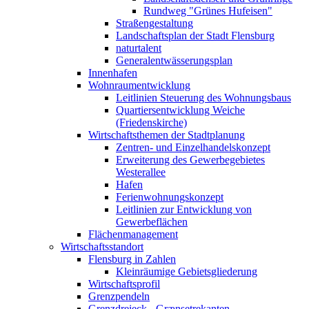
Rundweg "Grünes Hufeisen"
Straßengestaltung
Landschaftsplan der Stadt Flensburg
naturtalent
Generalentwässerungsplan
Innenhafen
Wohnraumentwicklung
Leitlinien Steuerung des Wohnungsbaus
Quartiersentwicklung Weiche
(Friedenskirche)
Wirtschaftsthemen der Stadtplanung
Zentren- und Einzelhandelskonzept
Erweiterung des Gewerbegebietes
Westerallee
Hafen
Ferienwohnungskonzept
Leitlinien zur Entwicklung von
Gewerbeflächen
Flächenmanagement
Wirtschaftsstandort
Flensburg in Zahlen
Kleinräumige Gebietsgliederung
Wirtschaftsprofil
Grenzpendeln
Grenzdreieck - Grænsetrekanten