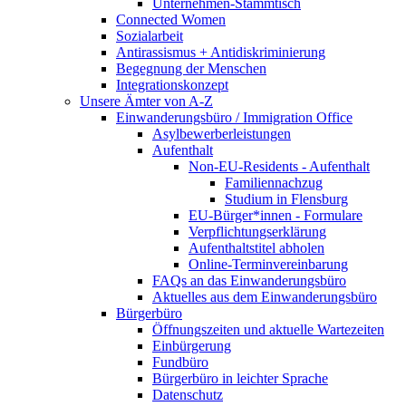
Unternehmen-Stammtisch
Connected Women
Sozialarbeit
Antirassismus + Antidiskriminierung
Begegnung der Menschen
Integrationskonzept
Unsere Ämter von A-Z
Einwanderungsbüro / Immigration Office
Asylbewerberleistungen
Aufenthalt
Non-EU-Residents - Aufenthalt
Familiennachzug
Studium in Flensburg
EU-Bürger*innen - Formulare
Verpflichtungserklärung
Aufenthaltstitel abholen
Online-Terminvereinbarung
FAQs an das Einwanderungsbüro
Aktuelles aus dem Einwanderungsbüro
Bürgerbüro
Öffnungszeiten und aktuelle Wartezeiten
Einbürgerung
Fundbüro
Bürgerbüro in leichter Sprache
Datenschutz