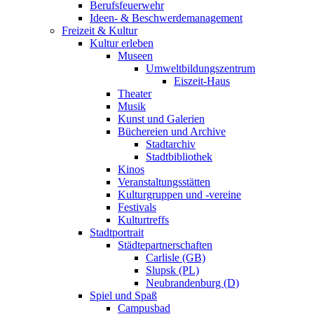
Berufsfeuerwehr
Ideen- & Beschwerdemanagement
Freizeit & Kultur
Kultur erleben
Museen
Umweltbildungszentrum
Eiszeit-Haus
Theater
Musik
Kunst und Galerien
Büchereien und Archive
Stadtarchiv
Stadtbibliothek
Kinos
Veranstaltungsstätten
Kulturgruppen und -vereine
Festivals
Kulturtreffs
Stadtportrait
Städtepartnerschaften
Carlisle (GB)
Slupsk (PL)
Neubrandenburg (D)
Spiel und Spaß
Campusbad