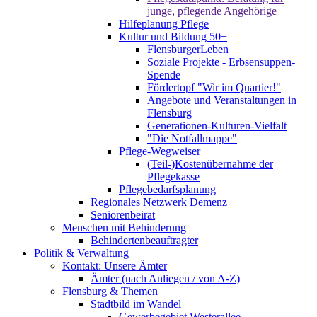
junge, pflegende Angehörige
Hilfeplanung Pflege
Kultur und Bildung 50+
FlensburgerLeben
Soziale Projekte - Erbsensuppen-
Spende
Fördertopf "Wir im Quartier!"
Angebote und Veranstaltungen in
Flensburg
Generationen-Kulturen-Vielfalt
"Die Notfallmappe"
Pflege-Wegweiser
(Teil-)Kostenübernahme der
Pflegekasse
Pflegebedarfsplanung
Regionales Netzwerk Demenz
Seniorenbeirat
Menschen mit Behinderung
Behindertenbeauftragter
Politik & Verwaltung
Kontakt: Unsere Ämter
Ämter (nach Anliegen / von A-Z)
Flensburg & Themen
Stadtbild im Wandel
Gewerbegebiet Westerallee