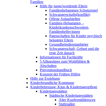
Familien
Hilfe für junge/werdende Eltern
Familienhebammen Schutzengel
Schwangerschafts(konflikt)
Offene Anlaufstellen
Familien-Hebammen, -
Kinderkrankenschwestern,
Familienhelfer:innen
Patenschaften für Kinder psychisch
belasteter Eltern
Gesundheitsdienstanbieter
Schwangerschaft, Geburt und die
erste Zeit danach
Informationen für Fachkräfte
5 Alltagstipps zum Wohlfühlen &
Abschalten
Präventionshandbuch
Konzept der Frühen Hilfen
Hilfe zur Erziehung
Kinderfreundliche Kommune
Kinderbetreuung: Kitas & Kindertagespflege
Kindertagesstätten
Städtische Kindertagesstätten
Alter Kupfermühlenweg
Stuhrsallee