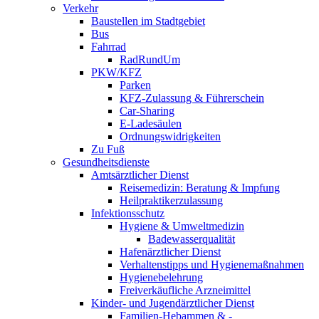
Verkehr
Baustellen im Stadtgebiet
Bus
Fahrrad
RadRundUm
PKW/KFZ
Parken
KFZ-Zulassung & Führerschein
Car-Sharing
E-Ladesäulen
Ordnungswidrigkeiten
Zu Fuß
Gesundheitsdienste
Amtsärztlicher Dienst
Reisemedizin: Beratung & Impfung
Heilpraktikerzulassung
Infektionsschutz
Hygiene & Umweltmedizin
Badewasserqualität
Hafenärztlicher Dienst
Verhaltenstipps und Hygienemaßnahmen
Hygienebelehrung
Freiverkäufliche Arzneimittel
Kinder- und Jugendärztlicher Dienst
Familien-Hebammen & -