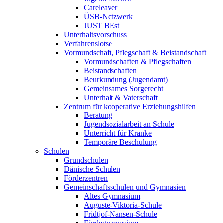
Careleaver
ÜSB-Netzwerk
JUST BEst
Unterhaltsvorschuss
Verfahrenslotse
Vormundschaft, Pflegschaft & Beistandschaft
Vormundschaften & Pflegschaften
Beistandschaften
Beurkundung (Jugendamt)
Gemeinsames Sorgerecht
Unterhalt & Vaterschaft
Zentrum für kooperative Erziehungshilfen
Beratung
Jugendsozialarbeit an Schule
Unterricht für Kranke
Temporäre Beschulung
Schulen
Grundschulen
Dänische Schulen
Förderzentren
Gemeinschaftsschulen und Gymnasien
Altes Gymnasium
Auguste-Viktoria-Schule
Fridtjof-Nansen-Schule
Fördegymnasium