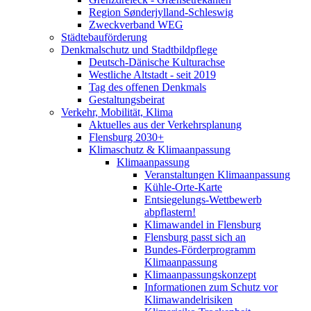
Region Sønderjylland-Schleswig
Zweckverband WEG
Städtebauförderung
Denkmalschutz und Stadtbildpflege
Deutsch-Dänische Kulturachse
Westliche Altstadt - seit 2019
Tag des offenen Denkmals
Gestaltungsbeirat
Verkehr, Mobilität, Klima
Aktuelles aus der Verkehrsplanung
Flensburg 2030+
Klimaschutz & Klimaanpassung
Klimaanpassung
Veranstaltungen Klimaanpassung
Kühle-Orte-Karte
Entsiegelungs-Wettbewerb
abpflastern!
Klimawandel in Flensburg
Flensburg passt sich an
Bundes-Förderprogramm
Klimaanpassung
Klimaanpassungskonzept
Informationen zum Schutz vor
Klimawandelrisiken