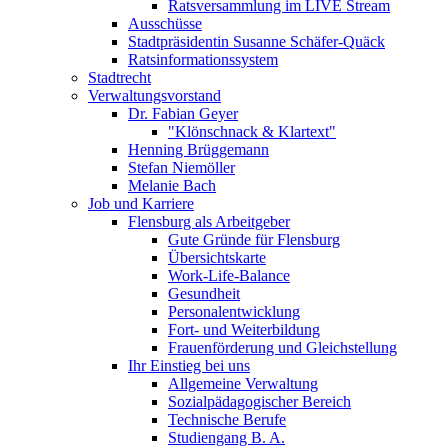
Ratsversammlung im LIVE Stream
Ausschüsse
Stadtpräsidentin Susanne Schäfer-Quäck
Ratsinformationssystem
Stadtrecht
Verwaltungsvorstand
Dr. Fabian Geyer
"Klönschnack & Klartext"
Henning Brüggemann
Stefan Niemöller
Melanie Bach
Job und Karriere
Flensburg als Arbeitgeber
Gute Gründe für Flensburg
Übersichtskarte
Work-Life-Balance
Gesundheit
Personalentwicklung
Fort- und Weiterbildung
Frauenförderung und Gleichstellung
Ihr Einstieg bei uns
Allgemeine Verwaltung
Sozialpädagogischer Bereich
Technische Berufe
Studiengang B. A.