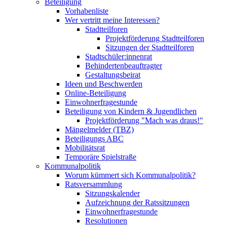
Beteiligung
Vorhabenliste
Wer vertritt meine Interessen?
Stadtteilforen
Projektförderung Stadtteilforen
Sitzungen der Stadtteilforen
Stadtschüler:innenrat
Behindertenbeauftragter
Gestaltungsbeirat
Ideen und Beschwerden
Online-Beteiligung
Einwohnerfragestunde
Beteiligung von Kindern & Jugendlichen
Projektförderung "Mach was draus!"
Mängelmelder (TBZ)
Beteiligungs ABC
Mobilitätsrat
Temporäre Spielstraße
Kommunalpolitik
Worum kümmert sich Kommunalpolitik?
Ratsversammlung
Sitzungskalender
Aufzeichnung der Ratssitzungen
Einwohnerfragestunde
Resolutionen