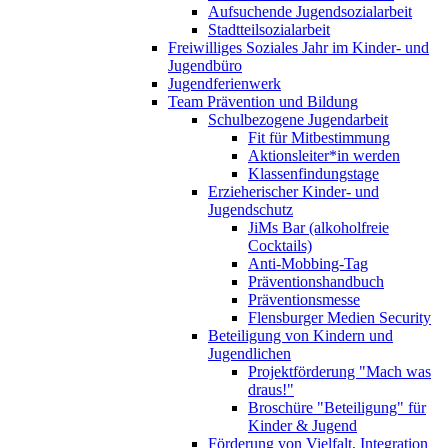
Aufsuchende Jugendsozialarbeit
Stadtteilsozialarbeit
Freiwilliges Soziales Jahr im Kinder- und
Jugendbüro
Jugendferienwerk
Team Prävention und Bildung
Schulbezogene Jugendarbeit
Fit für Mitbestimmung
Aktionsleiter*in werden
Klassenfindungstage
Erzieherischer Kinder- und
Jugendschutz
JiMs Bar (alkoholfreie
Cocktails)
Anti-Mobbing-Tag
Präventionshandbuch
Präventionsmesse
Flensburger Medien Security
Beteiligung von Kindern und
Jugendlichen
Projektförderung "Mach was
draus!"
Broschüre "Beteiligung" für
Kinder & Jugend
Förderung von Vielfalt, Integration