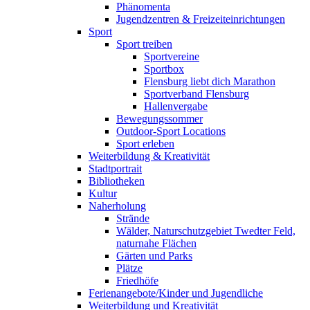
Phänomenta
Jugendzentren & Freizeiteinrichtungen
Sport
Sport treiben
Sportvereine
Sportbox
Flensburg liebt dich Marathon
Sportverband Flensburg
Hallenvergabe
Bewegungssommer
Outdoor-Sport Locations
Sport erleben
Weiterbildung & Kreativität
Stadtportrait
Bibliotheken
Kultur
Naherholung
Strände
Wälder, Naturschutzgebiet Twedter Feld,
naturnahe Flächen
Gärten und Parks
Plätze
Friedhöfe
Ferienangebote/Kinder und Jugendliche
Weiterbildung und Kreativität