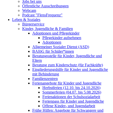
Jobs bei uns
Öffentliche Ausschreibungen
Webcam
Podcast "FlensFrequenz"
Leben & Soziales
Bürgerservice
Kinder, Jugendliche & Familien
Adoptionen und Pflegekinder
Pflegekinder aufnehmen
Adoptionen
Allgemeiner Sozialer Dienst (ASD)
BAföG für Schüler*innen
Beratungsstelle für Kinder, Jugendliche und
Eltern
Beratung zum Kinderschutz (für Fachkräfte)
Eingliederungshilfe für Kinder und Jugendliche
mit Behinderung
Familienzentren
Ferienangebote für Kinder und Jugendliche
Herbstferien (12.10. bis 24.10.2026)
Sommerferien (04.07. bis 5.08.2026)
Ferienaktionen der Schulsozialarbeit
Ferienpass für Kinder und Jugendliche
Offene Kinder- und Jugendarbeit
Frühe Hilfen: Angebote für Schwangere und