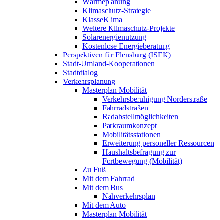
Wärmeplanung
Klimaschutz-Strategie
KlasseKlima
Weitere Klimaschutz-Projekte
Solarenergienutzung
Kostenlose Energieberatung
Perspektiven für Flensburg (ISEK)
Stadt-Umland-Kooperationen
Stadtdialog
Verkehrsplanung
Masterplan Mobilität
Verkehrsberuhigung Norderstraße
Fahrradstraßen
Radabstellmöglichkeiten
Parkraumkonzept
Mobilitätsstationen
Erweiterung personeller Ressourcen
Haushaltsbefragung zur
Fortbewegung (Mobilität)
Zu Fuß
Mit dem Fahrrad
Mit dem Bus
Nahverkehrsplan
Mit dem Auto
Masterplan Mobilität