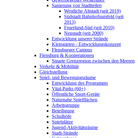
Sanierung von Stadtteilen
Westliche Altstadt (seit 2019)
Südstadt Bahnhofsumfeld (seit
2013)
Fruerlund-Süd (seit 2010)
Neustadt (seit 2000)
Entwicklung unserer Strände
Kleingärten - Entwicklungskonzept
Flensburger Campus
Flensburg & Kooperationen
Smarte Grenzregion zwischen den Meeren
Verkehr & Mobilität
Gleichstellung
Spiel- und Bewegungsräume
Entwicklung des Programms
Vital-Parks (60+)
Öffentliche Sport-Geräte
Naturnahe Spielflächen
Arbeitsgruppe
Beteiligung
Schulhöfe
Spielplätze
Jugend-Aktivitätsräume
Stadt-Strände