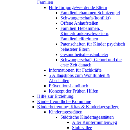
Familien
Hilfe für junge/werdende Eltern
Familienhebammen Schutzengel
Schwangerschafts(konflikt)
Offene Anlaufstellen
Familien-Hebammen, -
Kinderkrankenschwestern,
Familienhelfer:innen
Patenschaften für Kinder psychisch
belasteter Eltern
Gesundheitsdienstanbieter
Schwangerschaft, Geburt und die
erste Zeit danach
Informationen für Fachkräfte
5 Alltagstipps zum Wohlfühlen &
Abschalten
Präventionshandbuch
Konzept der Frühen Hilfen
Hilfe zur Erziehung
Kinderfreundliche Kommune
Kinderbetreuung: Kitas & Kindertagespflege
Kindertagesstätten
Städtische Kindertagesstätten
Alter Kupfermühlenweg
Stuhrsallee