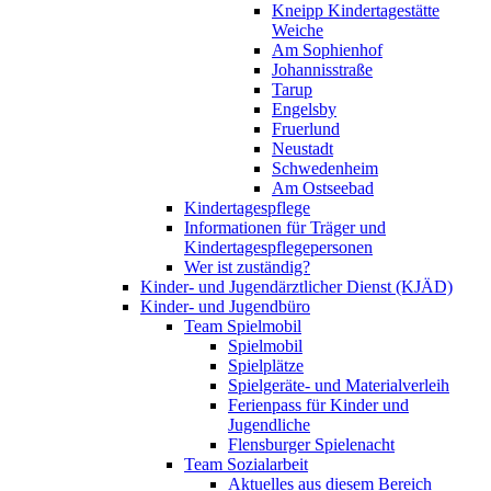
Kneipp Kindertagestätte
Weiche
Am Sophienhof
Johannisstraße
Tarup
Engelsby
Fruerlund
Neustadt
Schwedenheim
Am Ostseebad
Kindertagespflege
Informationen für Träger und
Kindertagespflegepersonen
Wer ist zuständig?
Kinder- und Jugendärztlicher Dienst (KJÄD)
Kinder- und Jugendbüro
Team Spielmobil
Spielmobil
Spielplätze
Spielgeräte- und Materialverleih
Ferienpass für Kinder und
Jugendliche
Flensburger Spielenacht
Team Sozialarbeit
Aktuelles aus diesem Bereich