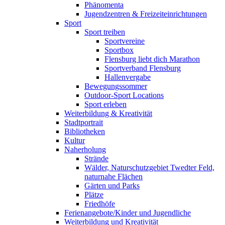
Phänomenta
Jugendzentren & Freizeiteinrichtungen
Sport
Sport treiben
Sportvereine
Sportbox
Flensburg liebt dich Marathon
Sportverband Flensburg
Hallenvergabe
Bewegungssommer
Outdoor-Sport Locations
Sport erleben
Weiterbildung & Kreativität
Stadtportrait
Bibliotheken
Kultur
Naherholung
Strände
Wälder, Naturschutzgebiet Twedter Feld,
naturnahe Flächen
Gärten und Parks
Plätze
Friedhöfe
Ferienangebote/Kinder und Jugendliche
Weiterbildung und Kreativität