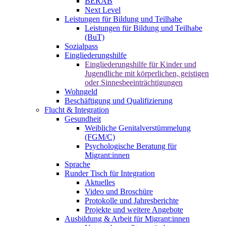
BERAB
Next Level
Leistungen für Bildung und Teilhabe
Leistungen für Bildung und Teilhabe
(BuT)
Sozialpass
Eingliederungshilfe
Eingliederungshilfe für Kinder und
Jugendliche mit körperlichen, geistigen
oder Sinnesbeeinträchtigungen
Wohngeld
Beschäftigung und Qualifizierung
Flucht & Integration
Gesundheit
Weibliche Genitalverstümmelung
(FGM/C)
Psychologische Beratung für
Migrant:innen
Sprache
Runder Tisch für Integration
Aktuelles
Video und Broschüre
Protokolle und Jahresberichte
Projekte und weitere Angebote
Ausbildung & Arbeit für Migrant:innen