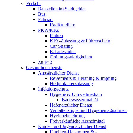
Verkehr
Baustellen im Stadtgebiet
Bus
Fahrrad
RadRundUm
PKW/KFZ
Parken
KFZ-Zulassung & Führerschein
Car-Sharing
E-Ladesäulen
Ordnungswidrigkeiten
Zu Fuß
Gesundheitsdienste
Amtsärztlicher Dienst
Reisemedizin: Beratung & Impfung
Heilpraktikerzulassung
Infektionsschutz
Hygiene & Umweltmedizin
Badewasserqualität
Hafenärztlicher Dienst
Verhaltenstipps und Hygienemaßnahmen
Hygienebelehrung
Freiverkäufliche Arzneimittel
Kinder- und Jugendärztlicher Dienst
Familien-Hebammen & -