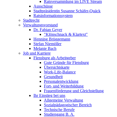
Ratsversammlung im LIVE Stream
Ausschüsse
Stadtpräsidentin Susanne Schäfer-Quäck
Ratsinformationssystem
Stadtrecht
Verwaltungsvorstand
Dr. Fabian Geyer
"Klönschnack & Klartext"
Henning Brüggemann
Stefan Niemöller
Melanie Bach
Job und Karriere
Flensburg als Arbeitgeber
Gute Gründe für Flensburg
Übersichtskarte
Work-Life-Balance
Gesundheit
Personalentwicklung
Fort- und Weiterbildung
Frauenförderung und Gleichstellung
Ihr Einstieg bei uns
Allgemeine Verwaltung
Sozialpädagogischer Bereich
Technische Berufe
Studiengang B. A.