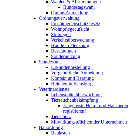
Wahlen & Abstimmungen
Bundestagswahl
Online-Anmeldung
Ordnungsverwaltung
Prostituiertenschutzgesetz
Wohnpflegeaufsicht
Stiftungen
Verkehrsüberwachung
Hunde in Flensburg
Bestattungen
Sondernutzung
Standesamt
Urkundenbestellung
Vorgeburtliche Anmeldung
Kontakt und Beratung
Heiraten in Flensburg
Veterinärdienste
Lebensmittelüberwachung
Tierseuchenbekämpfung
Eingereiste Heim- und Haustieren
registrieren!
Tierschutz
Mitwirkungspflichten der Unternehmen
Bauordnung
Baulasten