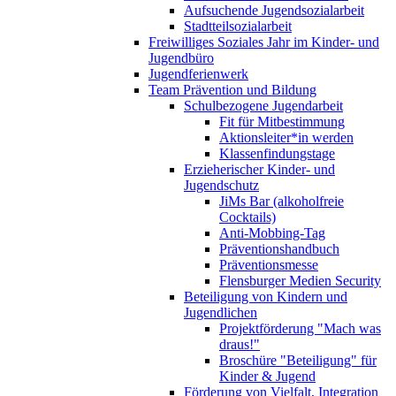
Aufsuchende Jugendsozialarbeit
Stadtteilsozialarbeit
Freiwilliges Soziales Jahr im Kinder- und
Jugendbüro
Jugendferienwerk
Team Prävention und Bildung
Schulbezogene Jugendarbeit
Fit für Mitbestimmung
Aktionsleiter*in werden
Klassenfindungstage
Erzieherischer Kinder- und
Jugendschutz
JiMs Bar (alkoholfreie
Cocktails)
Anti-Mobbing-Tag
Präventionshandbuch
Präventionsmesse
Flensburger Medien Security
Beteiligung von Kindern und
Jugendlichen
Projektförderung "Mach was
draus!"
Broschüre "Beteiligung" für
Kinder & Jugend
Förderung von Vielfalt, Integration