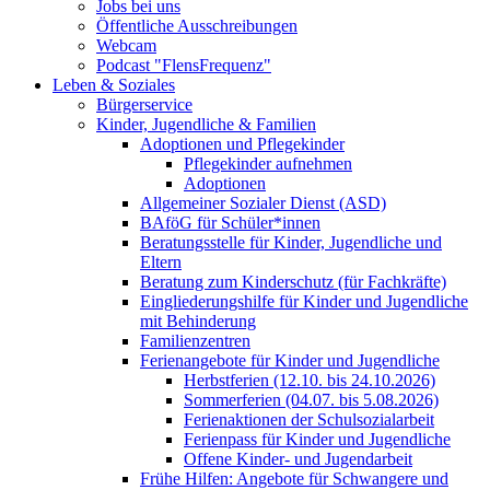
Jobs bei uns
Öffentliche Ausschreibungen
Webcam
Podcast "FlensFrequenz"
Leben & Soziales
Bürgerservice
Kinder, Jugendliche & Familien
Adoptionen und Pflegekinder
Pflegekinder aufnehmen
Adoptionen
Allgemeiner Sozialer Dienst (ASD)
BAföG für Schüler*innen
Beratungsstelle für Kinder, Jugendliche und
Eltern
Beratung zum Kinderschutz (für Fachkräfte)
Eingliederungshilfe für Kinder und Jugendliche
mit Behinderung
Familienzentren
Ferienangebote für Kinder und Jugendliche
Herbstferien (12.10. bis 24.10.2026)
Sommerferien (04.07. bis 5.08.2026)
Ferienaktionen der Schulsozialarbeit
Ferienpass für Kinder und Jugendliche
Offene Kinder- und Jugendarbeit
Frühe Hilfen: Angebote für Schwangere und