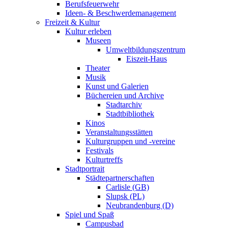
Berufsfeuerwehr
Ideen- & Beschwerdemanagement
Freizeit & Kultur
Kultur erleben
Museen
Umweltbildungszentrum
Eiszeit-Haus
Theater
Musik
Kunst und Galerien
Büchereien und Archive
Stadtarchiv
Stadtbibliothek
Kinos
Veranstaltungsstätten
Kulturgruppen und -vereine
Festivals
Kulturtreffs
Stadtportrait
Städtepartnerschaften
Carlisle (GB)
Slupsk (PL)
Neubrandenburg (D)
Spiel und Spaß
Campusbad