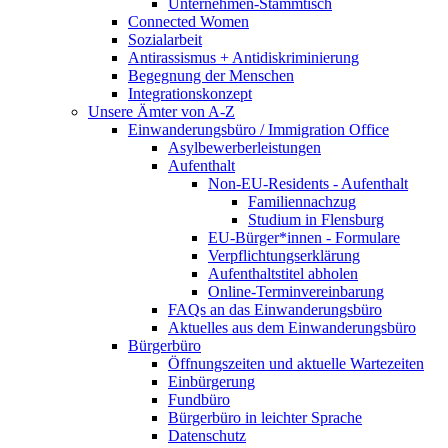
Unternehmen-Stammtisch
Connected Women
Sozialarbeit
Antirassismus + Antidiskriminierung
Begegnung der Menschen
Integrationskonzept
Unsere Ämter von A-Z
Einwanderungsbüro / Immigration Office
Asylbewerberleistungen
Aufenthalt
Non-EU-Residents - Aufenthalt
Familiennachzug
Studium in Flensburg
EU-Bürger*innen - Formulare
Verpflichtungserklärung
Aufenthaltstitel abholen
Online-Terminvereinbarung
FAQs an das Einwanderungsbüro
Aktuelles aus dem Einwanderungsbüro
Bürgerbüro
Öffnungszeiten und aktuelle Wartezeiten
Einbürgerung
Fundbüro
Bürgerbüro in leichter Sprache
Datenschutz