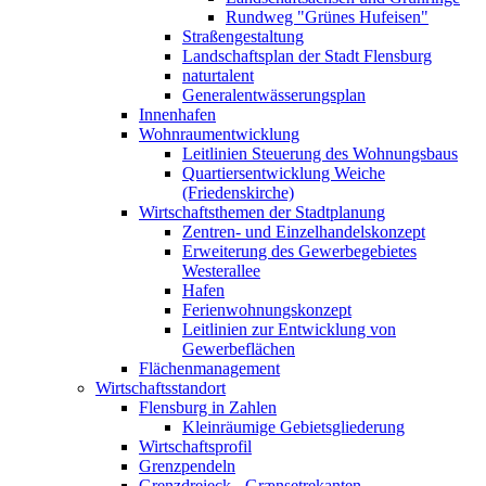
Rundweg "Grünes Hufeisen"
Straßengestaltung
Landschaftsplan der Stadt Flensburg
naturtalent
Generalentwässerungsplan
Innenhafen
Wohnraumentwicklung
Leitlinien Steuerung des Wohnungsbaus
Quartiersentwicklung Weiche
(Friedenskirche)
Wirtschaftsthemen der Stadtplanung
Zentren- und Einzelhandelskonzept
Erweiterung des Gewerbegebietes
Westerallee
Hafen
Ferienwohnungskonzept
Leitlinien zur Entwicklung von
Gewerbeflächen
Flächenmanagement
Wirtschaftsstandort
Flensburg in Zahlen
Kleinräumige Gebietsgliederung
Wirtschaftsprofil
Grenzpendeln
Grenzdreieck - Grænsetrekanten