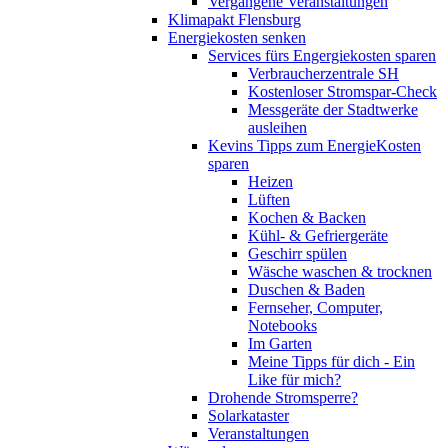
Vergangene Veranstaltungen
Klimapakt Flensburg
Energiekosten senken
Services fürs Engergiekosten sparen
Verbraucherzentrale SH
Kostenloser Stromspar-Check
Messgeräte der Stadtwerke
ausleihen
Kevins Tipps zum EnergieKosten
sparen
Heizen
Lüften
Kochen & Backen
Kühl- & Gefriergeräte
Geschirr spülen
Wäsche waschen & trocknen
Duschen & Baden
Fernseher, Computer,
Notebooks
Im Garten
Meine Tipps für dich - Ein
Like für mich?
Drohende Stromsperre?
Solarkataster
Veranstaltungen