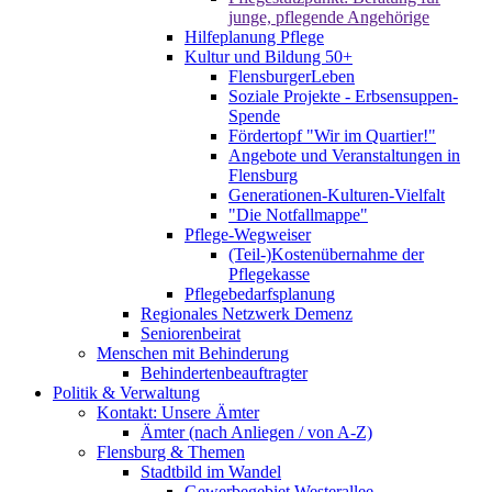
junge, pflegende Angehörige
Hilfeplanung Pflege
Kultur und Bildung 50+
FlensburgerLeben
Soziale Projekte - Erbsensuppen-
Spende
Fördertopf "Wir im Quartier!"
Angebote und Veranstaltungen in
Flensburg
Generationen-Kulturen-Vielfalt
"Die Notfallmappe"
Pflege-Wegweiser
(Teil-)Kostenübernahme der
Pflegekasse
Pflegebedarfsplanung
Regionales Netzwerk Demenz
Seniorenbeirat
Menschen mit Behinderung
Behindertenbeauftragter
Politik & Verwaltung
Kontakt: Unsere Ämter
Ämter (nach Anliegen / von A-Z)
Flensburg & Themen
Stadtbild im Wandel
Gewerbegebiet Westerallee