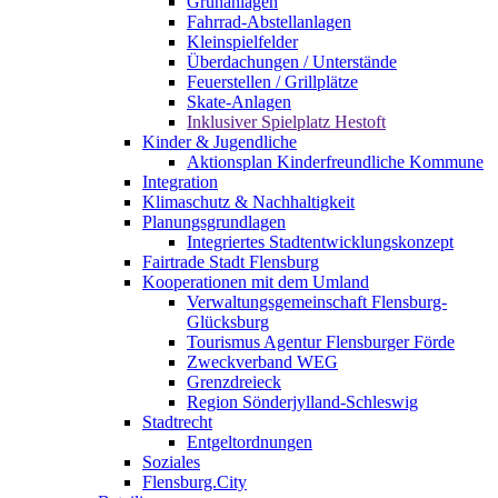
Grünanlagen
Fahrrad-Abstellanlagen
Kleinspielfelder
Überdachungen / Unterstände
Feuerstellen / Grillplätze
Skate-Anlagen
Inklusiver Spielplatz Hestoft
Kinder & Jugendliche
Aktionsplan Kinderfreundliche Kommune
Integration
Klimaschutz & Nachhaltigkeit
Planungsgrundlagen
Integriertes Stadtentwicklungskonzept
Fairtrade Stadt Flensburg
Kooperationen mit dem Umland
Verwaltungsgemeinschaft Flensburg-
Glücksburg
Tourismus Agentur Flensburger Förde
Zweckverband WEG
Grenzdreieck
Region Sönderjylland-Schleswig
Stadtrecht
Entgeltordnungen
Soziales
Flensburg.City