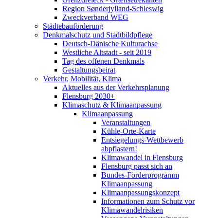
Region Sønderjylland-Schleswig
Zweckverband WEG
Städtebauförderung
Denkmalschutz und Stadtbildpflege
Deutsch-Dänische Kulturachse
Westliche Altstadt - seit 2019
Tag des offenen Denkmals
Gestaltungsbeirat
Verkehr, Mobilität, Klima
Aktuelles aus der Verkehrsplanung
Flensburg 2030+
Klimaschutz & Klimaanpassung
Klimaanpassung
Veranstaltungen
Kühle-Orte-Karte
Entsiegelungs-Wettbewerb
abpflastern!
Klimawandel in Flensburg
Flensburg passt sich an
Bundes-Förderprogramm
Klimaanpassung
Klimaanpassungskonzept
Informationen zum Schutz vor
Klimawandelrisiken