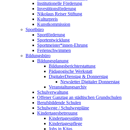
Institutionelle Förderung
Investitionsförderung
Nikolaus Reiser Stiftung
Kulturpreis
Kunstkommission
Sportbüro
Sportförderung
Sportentwicklung
Sportmeister*innen-Ehrung
Ferienschwimmen
Bildungsbüro
Bildungsplanung
Bildungsberichterstattung
Pädagogische Werkstatt
DigitalerDienstag & Donnerstag
Newsletter Digitaler Donnerstag
Veranstaltungsarchiv
Schulverwaltung
Offener Ganztag an städtischen Grundschulen
Berufsbildende Schulen
Schulwege / Schulwegpläne
Kindertagesbetreuung
Kindertagesstätten
Kindertagespflege
Jobs in Kitas