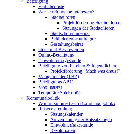
Beteiligung
Vorhabenliste
Wer vertritt meine Interessen?
Stadtteilforen
Projektförderung Stadtteilforen
Sitzungen der Stadtteilforen
Stadtschüler:innenrat
Behindertenbeauftragter
Gestaltungsbeirat
Ideen und Beschwerden
Online-Beteiligung
Einwohnerfragestunde
Beteiligung von Kindern & Jugendlichen
Projektförderung "Mach was draus!"
Mängelmelder (TBZ)
Beteiligungs ABC
Mobilitätsrat
Temporäre Spielstraße
Kommunalpolitik
Worum kümmert sich Kommunalpolitik?
Ratsversammlung
Sitzungskalender
Aufzeichnung der Ratssitzungen
Einwohnerfragestunde
Resolutionen