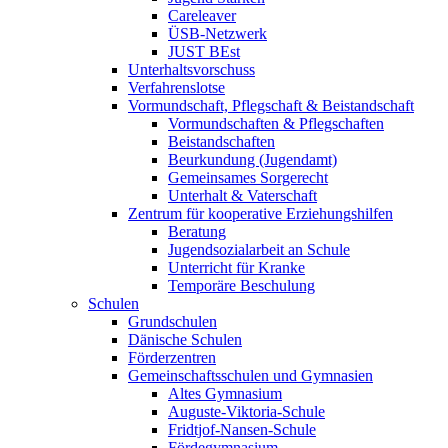
Careleaver
ÜSB-Netzwerk
JUST BEst
Unterhaltsvorschuss
Verfahrenslotse
Vormundschaft, Pflegschaft & Beistandschaft
Vormundschaften & Pflegschaften
Beistandschaften
Beurkundung (Jugendamt)
Gemeinsames Sorgerecht
Unterhalt & Vaterschaft
Zentrum für kooperative Erziehungshilfen
Beratung
Jugendsozialarbeit an Schule
Unterricht für Kranke
Temporäre Beschulung
Schulen
Grundschulen
Dänische Schulen
Förderzentren
Gemeinschaftsschulen und Gymnasien
Altes Gymnasium
Auguste-Viktoria-Schule
Fridtjof-Nansen-Schule
Fördegymnasium