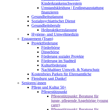
Kinderkrankenschwestern
Umstandskleidung | Erstlingsausstattung
finanzieren
Gesundheitsplanung
Sozialpsychiatrischer Dienst
Gesundheitsberufe
Heilpraktikerzulassung
Hygiene- und Umweltmedizin
Engagement (Team)
Projektförderung
Förderbörse
Dingebörse
Förderung sozialer Projekte
Förderung im Stadtteil
Kulturförderung
Nachhaltiger Umwelt- & Naturschutz
Kostenfreies Parken für Ehrenamtliche
Flensburg sagt Danke!
Senioren/-innen
Pflege und Kultur 50+
Pflegestützpunkt
Pflegestützpunkt: Beratung für
junge, pflegende Angehörige (young
carer)
Pflegestützpunkt: Beratung für