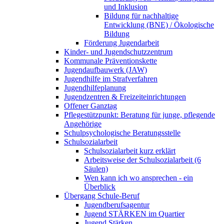
und Inklusion
Bildung für nachhaltige
Entwicklung (BNE) / Ökologische
Bildung
Förderung Jugendarbeit
Kinder- und Jugendschutzzentrum
Kommunale Präventionskette
Jugendaufbauwerk (JAW)
Jugendhilfe im Strafverfahren
Jugendhilfeplanung
Jugendzentren & Freizeiteinrichtungen
Offener Ganztag
Pflegestützpunkt: Beratung für junge, pflegende
Angehörige
Schulpsychologische Beratungsstelle
Schulsozialarbeit
Schulsozialarbeit kurz erklärt
Arbeitsweise der Schulsozialarbeit (6
Säulen)
Wen kann ich wo ansprechen - ein
Überblick
Übergang Schule-Beruf
Jugendberufsagentur
Jugend STÄRKEN im Quartier
Jugend Stärken