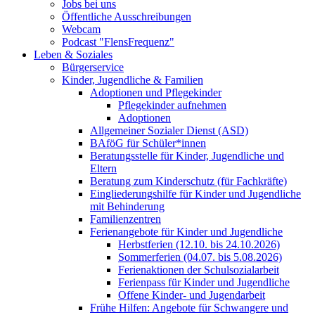
Jobs bei uns
Öffentliche Ausschreibungen
Webcam
Podcast "FlensFrequenz"
Leben & Soziales
Bürgerservice
Kinder, Jugendliche & Familien
Adoptionen und Pflegekinder
Pflegekinder aufnehmen
Adoptionen
Allgemeiner Sozialer Dienst (ASD)
BAföG für Schüler*innen
Beratungsstelle für Kinder, Jugendliche und
Eltern
Beratung zum Kinderschutz (für Fachkräfte)
Eingliederungshilfe für Kinder und Jugendliche
mit Behinderung
Familienzentren
Ferienangebote für Kinder und Jugendliche
Herbstferien (12.10. bis 24.10.2026)
Sommerferien (04.07. bis 5.08.2026)
Ferienaktionen der Schulsozialarbeit
Ferienpass für Kinder und Jugendliche
Offene Kinder- und Jugendarbeit
Frühe Hilfen: Angebote für Schwangere und