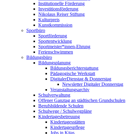
Institutionelle Förderung
Investitionsförderung
Nikolaus Reiser Stiftung
Kulturpreis
Kunstkommission
Sportbüro
Sportförderung
Sportentwicklung
Sportmeister*innen-Ehrung
Ferienschwimmen
Bildungsbüro
Bildungsplanung
Bildungsberichterstattung
Pädagogische Werkstatt
DigitalerDienstag & Donnerstag
Newsletter Digitaler Donnerstag
Veranstaltungsarchiv
Schulverwaltung
Offener Ganztag an städtischen Grundschulen
Berufsbildende Schulen
Schulwege / Schulwegpläne
Kindertagesbetreuung
Kindertagesstätten
Kindertagespflege
Jobs in Kitas