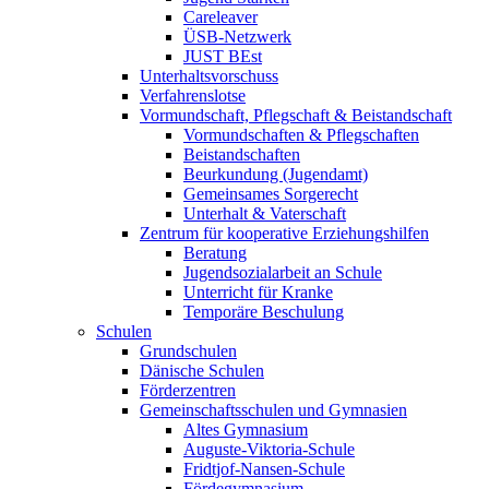
Careleaver
ÜSB-Netzwerk
JUST BEst
Unterhaltsvorschuss
Verfahrenslotse
Vormundschaft, Pflegschaft & Beistandschaft
Vormundschaften & Pflegschaften
Beistandschaften
Beurkundung (Jugendamt)
Gemeinsames Sorgerecht
Unterhalt & Vaterschaft
Zentrum für kooperative Erziehungshilfen
Beratung
Jugendsozialarbeit an Schule
Unterricht für Kranke
Temporäre Beschulung
Schulen
Grundschulen
Dänische Schulen
Förderzentren
Gemeinschaftsschulen und Gymnasien
Altes Gymnasium
Auguste-Viktoria-Schule
Fridtjof-Nansen-Schule
Fördegymnasium