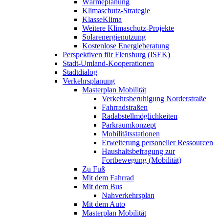
Wärmeplanung
Klimaschutz-Strategie
KlasseKlima
Weitere Klimaschutz-Projekte
Solarenergienutzung
Kostenlose Energieberatung
Perspektiven für Flensburg (ISEK)
Stadt-Umland-Kooperationen
Stadtdialog
Verkehrsplanung
Masterplan Mobilität
Verkehrsberuhigung Norderstraße
Fahrradstraßen
Radabstellmöglichkeiten
Parkraumkonzept
Mobilitätsstationen
Erweiterung personeller Ressourcen
Haushaltsbefragung zur
Fortbewegung (Mobilität)
Zu Fuß
Mit dem Fahrrad
Mit dem Bus
Nahverkehrsplan
Mit dem Auto
Masterplan Mobilität