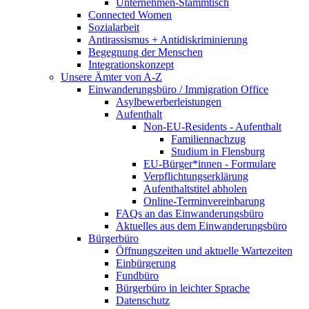
Unternehmen-Stammtisch
Connected Women
Sozialarbeit
Antirassismus + Antidiskriminierung
Begegnung der Menschen
Integrationskonzept
Unsere Ämter von A-Z
Einwanderungsbüro / Immigration Office
Asylbewerberleistungen
Aufenthalt
Non-EU-Residents - Aufenthalt
Familiennachzug
Studium in Flensburg
EU-Bürger*innen - Formulare
Verpflichtungserklärung
Aufenthaltstitel abholen
Online-Terminvereinbarung
FAQs an das Einwanderungsbüro
Aktuelles aus dem Einwanderungsbüro
Bürgerbüro
Öffnungszeiten und aktuelle Wartezeiten
Einbürgerung
Fundbüro
Bürgerbüro in leichter Sprache
Datenschutz