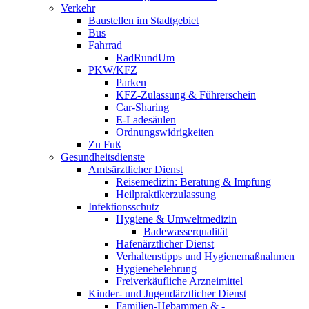
Verkehr
Baustellen im Stadtgebiet
Bus
Fahrrad
RadRundUm
PKW/KFZ
Parken
KFZ-Zulassung & Führerschein
Car-Sharing
E-Ladesäulen
Ordnungswidrigkeiten
Zu Fuß
Gesundheitsdienste
Amtsärztlicher Dienst
Reisemedizin: Beratung & Impfung
Heilpraktikerzulassung
Infektionsschutz
Hygiene & Umweltmedizin
Badewasserqualität
Hafenärztlicher Dienst
Verhaltenstipps und Hygienemaßnahmen
Hygienebelehrung
Freiverkäufliche Arzneimittel
Kinder- und Jugendärztlicher Dienst
Familien-Hebammen & -