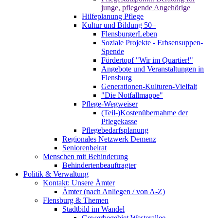
junge, pflegende Angehörige
Hilfeplanung Pflege
Kultur und Bildung 50+
FlensburgerLeben
Soziale Projekte - Erbsensuppen-
Spende
Fördertopf "Wir im Quartier!"
Angebote und Veranstaltungen in
Flensburg
Generationen-Kulturen-Vielfalt
"Die Notfallmappe"
Pflege-Wegweiser
(Teil-)Kostenübernahme der
Pflegekasse
Pflegebedarfsplanung
Regionales Netzwerk Demenz
Seniorenbeirat
Menschen mit Behinderung
Behindertenbeauftragter
Politik & Verwaltung
Kontakt: Unsere Ämter
Ämter (nach Anliegen / von A-Z)
Flensburg & Themen
Stadtbild im Wandel
Gewerbegebiet Westerallee