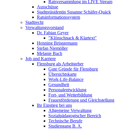
Ratsversammlung im LIVE Stream
Ausschüsse
Stadtpräsidentin Susanne Schäfer-Quäck
Ratsinformationssystem
Stadtrecht
Verwaltungsvorstand
Dr. Fabian Geyer
"Klönschnack & Klartext"
Henning Brüggemann
Stefan Niemöller
Melanie Bach
Job und Karriere
Flensburg als Arbeitgeber
Gute Gründe für Flensburg
Übersichtskarte
Work-Life-Balance
Gesundheit
Personalentwicklung
Fort- und Weiterbildung
Frauenförderung und Gleichstellung
Ihr Einstieg bei uns
Allgemeine Verwaltung
Sozialpädagogischer Bereich
Technische Berufe
Studiengang B. A.