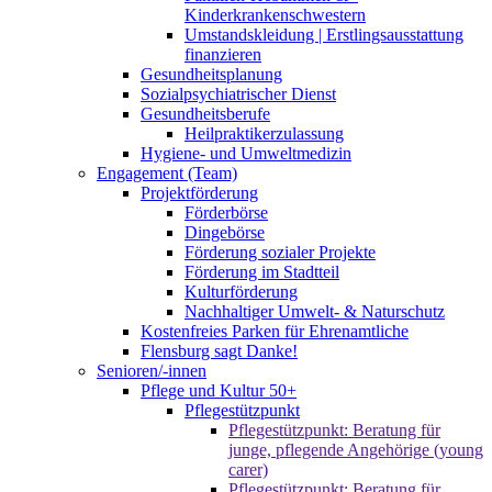
Kinderkrankenschwestern
Umstandskleidung | Erstlingsausstattung
finanzieren
Gesundheitsplanung
Sozialpsychiatrischer Dienst
Gesundheitsberufe
Heilpraktikerzulassung
Hygiene- und Umweltmedizin
Engagement (Team)
Projektförderung
Förderbörse
Dingebörse
Förderung sozialer Projekte
Förderung im Stadtteil
Kulturförderung
Nachhaltiger Umwelt- & Naturschutz
Kostenfreies Parken für Ehrenamtliche
Flensburg sagt Danke!
Senioren/-innen
Pflege und Kultur 50+
Pflegestützpunkt
Pflegestützpunkt: Beratung für
junge, pflegende Angehörige (young
carer)
Pflegestützpunkt: Beratung für