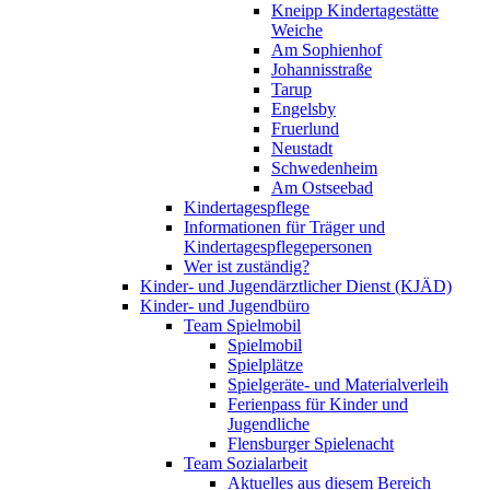
Kneipp Kindertagestätte
Weiche
Am Sophienhof
Johannisstraße
Tarup
Engelsby
Fruerlund
Neustadt
Schwedenheim
Am Ostseebad
Kindertagespflege
Informationen für Träger und
Kindertagespflegepersonen
Wer ist zuständig?
Kinder- und Jugendärztlicher Dienst (KJÄD)
Kinder- und Jugendbüro
Team Spielmobil
Spielmobil
Spielplätze
Spielgeräte- und Materialverleih
Ferienpass für Kinder und
Jugendliche
Flensburger Spielenacht
Team Sozialarbeit
Aktuelles aus diesem Bereich