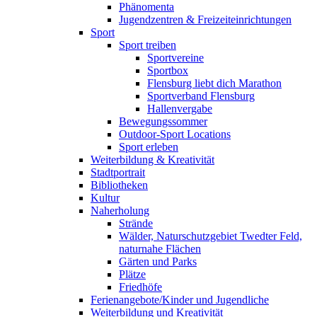
Phänomenta
Jugendzentren & Freizeiteinrichtungen
Sport
Sport treiben
Sportvereine
Sportbox
Flensburg liebt dich Marathon
Sportverband Flensburg
Hallenvergabe
Bewegungssommer
Outdoor-Sport Locations
Sport erleben
Weiterbildung & Kreativität
Stadtportrait
Bibliotheken
Kultur
Naherholung
Strände
Wälder, Naturschutzgebiet Twedter Feld,
naturnahe Flächen
Gärten und Parks
Plätze
Friedhöfe
Ferienangebote/Kinder und Jugendliche
Weiterbildung und Kreativität