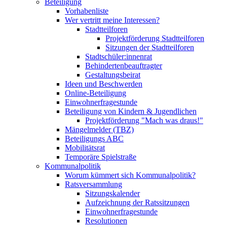
Beteiligung
Vorhabenliste
Wer vertritt meine Interessen?
Stadtteilforen
Projektförderung Stadtteilforen
Sitzungen der Stadtteilforen
Stadtschüler:innenrat
Behindertenbeauftragter
Gestaltungsbeirat
Ideen und Beschwerden
Online-Beteiligung
Einwohnerfragestunde
Beteiligung von Kindern & Jugendlichen
Projektförderung "Mach was draus!"
Mängelmelder (TBZ)
Beteiligungs ABC
Mobilitätsrat
Temporäre Spielstraße
Kommunalpolitik
Worum kümmert sich Kommunalpolitik?
Ratsversammlung
Sitzungskalender
Aufzeichnung der Ratssitzungen
Einwohnerfragestunde
Resolutionen