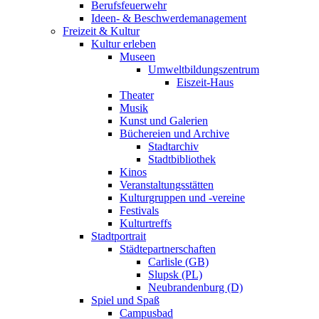
Berufsfeuerwehr
Ideen- & Beschwerdemanagement
Freizeit & Kultur
Kultur erleben
Museen
Umweltbildungszentrum
Eiszeit-Haus
Theater
Musik
Kunst und Galerien
Büchereien und Archive
Stadtarchiv
Stadtbibliothek
Kinos
Veranstaltungsstätten
Kulturgruppen und -vereine
Festivals
Kulturtreffs
Stadtportrait
Städtepartnerschaften
Carlisle (GB)
Slupsk (PL)
Neubrandenburg (D)
Spiel und Spaß
Campusbad