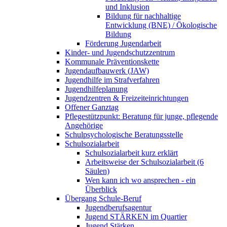
und Inklusion
Bildung für nachhaltige
Entwicklung (BNE) / Ökologische
Bildung
Förderung Jugendarbeit
Kinder- und Jugendschutzzentrum
Kommunale Präventionskette
Jugendaufbauwerk (JAW)
Jugendhilfe im Strafverfahren
Jugendhilfeplanung
Jugendzentren & Freizeiteinrichtungen
Offener Ganztag
Pflegestützpunkt: Beratung für junge, pflegende
Angehörige
Schulpsychologische Beratungsstelle
Schulsozialarbeit
Schulsozialarbeit kurz erklärt
Arbeitsweise der Schulsozialarbeit (6
Säulen)
Wen kann ich wo ansprechen - ein
Überblick
Übergang Schule-Beruf
Jugendberufsagentur
Jugend STÄRKEN im Quartier
Jugend Stärken