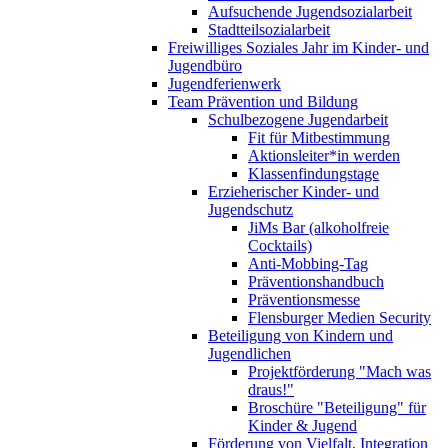
Aufsuchende Jugendsozialarbeit
Stadtteilsozialarbeit
Freiwilliges Soziales Jahr im Kinder- und
Jugendbüro
Jugendferienwerk
Team Prävention und Bildung
Schulbezogene Jugendarbeit
Fit für Mitbestimmung
Aktionsleiter*in werden
Klassenfindungstage
Erzieherischer Kinder- und
Jugendschutz
JiMs Bar (alkoholfreie
Cocktails)
Anti-Mobbing-Tag
Präventionshandbuch
Präventionsmesse
Flensburger Medien Security
Beteiligung von Kindern und
Jugendlichen
Projektförderung "Mach was
draus!"
Broschüre "Beteiligung" für
Kinder & Jugend
Förderung von Vielfalt, Integration