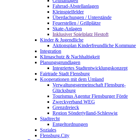
Grünanlagen
Fahrrad-Abstellanlagen
Kleinspielfelder
Überdachungen / Unterstände
Feuerstellen / Grillplätze
Skate-Anlagen
Inklusiver Spielplatz Hestoft
Kinder & Jugendliche
Aktionsplan Kinderfreundliche Kommune
Integration
Klimaschutz & Nachhaltigkeit
Planungsgrundlagen
Integriertes Stadtentwicklungskonzept
Fairtrade Stadt Flensburg
Kooperationen mit dem Umland
Verwaltungsgemeinschaft Flensburg-
Glücksburg
Tourismus Agentur Flensburger Förde
Zweckverband WEG
Grenzdreieck
Region Sönderjylland-Schleswig
Stadtrecht
Entgeltordnungen
Soziales
Flensburg.City