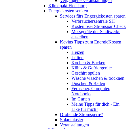
Vergangene Veranstaltungen
Klimapakt Flensburg
Energiekosten senken
Services fürs Engergiekosten sparen
Verbraucherzentrale SH
Kostenloser Stromspar-Check
Messgeräte der Stadtwerke
ausleihen
Kevins Tipps zum EnergieKosten
sparen
Heizen
Lüften
Kochen & Backen
Kühl- & Gefriergeräte
Geschirr spülen
Wäsche waschen & trocknen
Duschen & Baden
Fernseher, Computer,
Notebooks
Im Garten
Meine Tipps für dich - Ein
Like für mich?
Drohende Stromsperre?
Solarkataster
Veranstaltungen