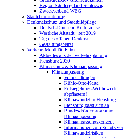
Region Sønderjylland-Schleswig
Zweckverband WEG
Städtebauförderung
Denkmalschutz und Stadtbildpflege
Deutsch-Dänische Kulturachse
Westliche Altstadt - seit 2019
Tag des offenen Denkmals
Gestaltungsbeirat
Verkehr, Mobilität, Klima
Aktuelles aus der Verkehrsplanung
Flensburg 2030+
Klimaschutz & Klimaanpassung
Klimaanpassung
Veranstaltungen
Kühle-Orte-Karte
Entsiegelungs-Wettbewerb
abpflastern!
Klimawandel in Flensburg
Flensburg passt sich an
Bundes-Förderprogramm
Klimaanpassung
Klimaanpassungskonzept
Informationen zum Schutz vor
Klimawandelrisiken