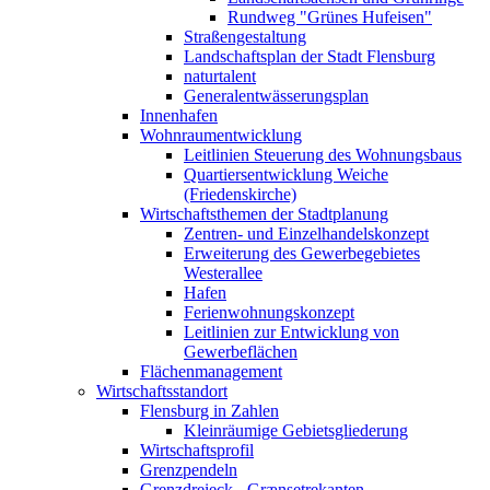
Rundweg "Grünes Hufeisen"
Straßengestaltung
Landschaftsplan der Stadt Flensburg
naturtalent
Generalentwässerungsplan
Innenhafen
Wohnraumentwicklung
Leitlinien Steuerung des Wohnungsbaus
Quartiersentwicklung Weiche
(Friedenskirche)
Wirtschaftsthemen der Stadtplanung
Zentren- und Einzelhandelskonzept
Erweiterung des Gewerbegebietes
Westerallee
Hafen
Ferienwohnungskonzept
Leitlinien zur Entwicklung von
Gewerbeflächen
Flächenmanagement
Wirtschaftsstandort
Flensburg in Zahlen
Kleinräumige Gebietsgliederung
Wirtschaftsprofil
Grenzpendeln
Grenzdreieck - Grænsetrekanten