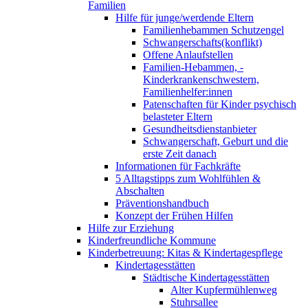
Familien
Hilfe für junge/werdende Eltern
Familienhebammen Schutzengel
Schwangerschafts(konflikt)
Offene Anlaufstellen
Familien-Hebammen, -
Kinderkrankenschwestern,
Familienhelfer:innen
Patenschaften für Kinder psychisch
belasteter Eltern
Gesundheitsdienstanbieter
Schwangerschaft, Geburt und die
erste Zeit danach
Informationen für Fachkräfte
5 Alltagstipps zum Wohlfühlen &
Abschalten
Präventionshandbuch
Konzept der Frühen Hilfen
Hilfe zur Erziehung
Kinderfreundliche Kommune
Kinderbetreuung: Kitas & Kindertagespflege
Kindertagesstätten
Städtische Kindertagesstätten
Alter Kupfermühlenweg
Stuhrsallee