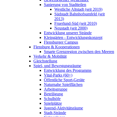
Sanierung von Stadtteilen
Westliche Altstadt (seit 2019)
Südstadt Bahnhofsumfeld (seit
2013)
Fruerlund-Süd (seit 2010)
Neustadt (seit 2000)
Entwicklung unserer Strände
Kleingärten - Entwicklungskonzept
Flensburger Campus
Flensburg & Kooperationen
Smarte Grenzregion zwischen den Meeren
Verkehr & Mobilität
Gleichstellung
Spiel- und Bewegungsräume
Entwicklung des Programms
Vital-Parks (60+)
Öffentliche Sport-Geräte
Naturnahe Spielflächen
Arbeitsgruppe
Beteiligung
Schulhöfe
Spielplätze
Jugend-Aktivitätsräume
Stadt-Strände