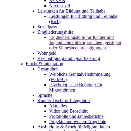
BERAB
Next Level
Leistungen für Bildung und Teilhabe
Leistungen für Bildung und Teilhabe
(BuT)
Sozialpass
Eingliederungshilfe
Eingliederungshilfe für Kinder und
Jugendliche mit körperlichen, geistigen
oder Sinnesbeeinträchtigungen
Wohngeld
Beschäftigung und Qualifizierung
Flucht & Integration
Gesundheit
Weibliche Genitalverstümmelung
(FGM/C)
Psychologische Beratung für
Migrant:innen
Sprache
Runder Tisch für Integration
Aktuelles
Video und Broschüre
Protokolle und Jahresberichte
Projekte und weitere Angebote
Ausbildung & Arbeit für Migrant:innen