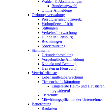
Wahlen & Abstimmungen
Bundestagswahl
Online-Anmeldung
Ordnungsverwaltung
Prostituiertenschutzgesetz
Wohnpflegeaufsicht
Stiftungen
Verkehrsüberwachung
Hunde in Flensburg
Bestattungen
Sondernutzung
Standesamt
Urkundenbestellung
Vorgeburtliche Anmeldung
Kontakt und Beratung
Heiraten in Flensburg
Veterinärdienste
Lebensmittelüberwachung
Tierseuchenbekämpfung
Eingereiste Heim- und Haustieren
registrieren!
Tierschutz
Mitwirkungspflichten der Unternehmen
Bauordnung
Baulasten