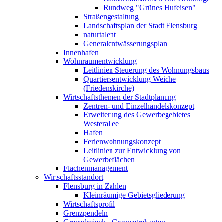
Rundweg "Grünes Hufeisen"
Straßengestaltung
Landschaftsplan der Stadt Flensburg
naturtalent
Generalentwässerungsplan
Innenhafen
Wohnraumentwicklung
Leitlinien Steuerung des Wohnungsbaus
Quartiersentwicklung Weiche
(Friedenskirche)
Wirtschaftsthemen der Stadtplanung
Zentren- und Einzelhandelskonzept
Erweiterung des Gewerbegebietes
Westerallee
Hafen
Ferienwohnungskonzept
Leitlinien zur Entwicklung von
Gewerbeflächen
Flächenmanagement
Wirtschaftsstandort
Flensburg in Zahlen
Kleinräumige Gebietsgliederung
Wirtschaftsprofil
Grenzpendeln
Grenzdreieck - Grænsetrekanten