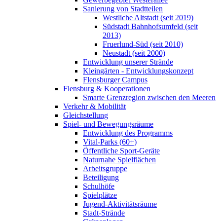
Sanierung von Stadtteilen
Westliche Altstadt (seit 2019)
Südstadt Bahnhofsumfeld (seit
2013)
Fruerlund-Süd (seit 2010)
Neustadt (seit 2000)
Entwicklung unserer Strände
Kleingärten - Entwicklungskonzept
Flensburger Campus
Flensburg & Kooperationen
Smarte Grenzregion zwischen den Meeren
Verkehr & Mobilität
Gleichstellung
Spiel- und Bewegungsräume
Entwicklung des Programms
Vital-Parks (60+)
Öffentliche Sport-Geräte
Naturnahe Spielflächen
Arbeitsgruppe
Beteiligung
Schulhöfe
Spielplätze
Jugend-Aktivitätsräume
Stadt-Strände