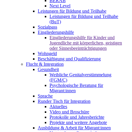
BERAB
Next Level
Leistungen für Bildung und Teilhabe
Leistungen für Bildung und Teilhabe
(BuT)
Sozialpass
Eingliederungshilfe
Eingliederungshilfe für Kinder und
Jugendliche mit körperlichen, geistigen
oder Sinnesbeeinträchtigungen
Wohngeld
Beschäftigung und Qualifizierung
Flucht & Integration
Gesundheit
Weibliche Genitalverstümmelung
(FGM/C)
Psychologische Beratung für
Migrant:innen
Sprache
Runder Tisch für Integration
Aktuelles
Video und Broschüre
Protokolle und Jahresberichte
Projekte und weitere Angebote
Ausbildung & Arbeit für Migrant:innen