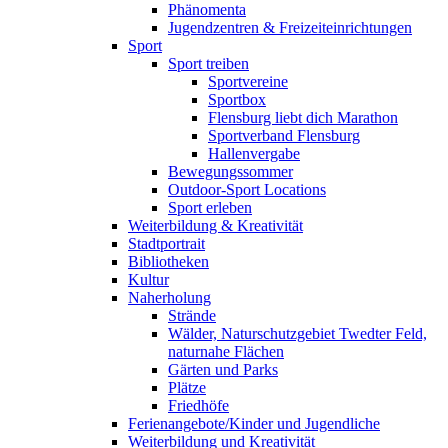
Phänomenta
Jugendzentren & Freizeiteinrichtungen
Sport
Sport treiben
Sportvereine
Sportbox
Flensburg liebt dich Marathon
Sportverband Flensburg
Hallenvergabe
Bewegungssommer
Outdoor-Sport Locations
Sport erleben
Weiterbildung & Kreativität
Stadtportrait
Bibliotheken
Kultur
Naherholung
Strände
Wälder, Naturschutzgebiet Twedter Feld,
naturnahe Flächen
Gärten und Parks
Plätze
Friedhöfe
Ferienangebote/Kinder und Jugendliche
Weiterbildung und Kreativität