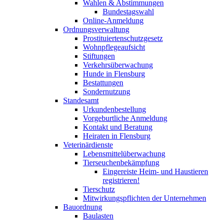
Wahlen & Abstimmungen
Bundestagswahl
Online-Anmeldung
Ordnungsverwaltung
Prostituiertenschutzgesetz
Wohnpflegeaufsicht
Stiftungen
Verkehrsüberwachung
Hunde in Flensburg
Bestattungen
Sondernutzung
Standesamt
Urkundenbestellung
Vorgeburtliche Anmeldung
Kontakt und Beratung
Heiraten in Flensburg
Veterinärdienste
Lebensmittelüberwachung
Tierseuchenbekämpfung
Eingereiste Heim- und Haustieren
registrieren!
Tierschutz
Mitwirkungspflichten der Unternehmen
Bauordnung
Baulasten