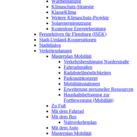
Wärmeplanung
Klimaschutz-Strategie
KlasseKlima
Weitere Klimaschutz-Projekte
Solarenergienutzung
Kostenlose Energieberatung
Perspektiven für Flensburg (ISEK)
Stadt-Umland-Kooperationen
Stadtdialog
Verkehrsplanung
Masterplan Mobilität
Verkehrsberuhigung Norderstraße
Fahrradstraßen
Radabstellmöglichkeiten
Parkraumkonzept
Mobilitätsstationen
Erweiterung personeller Ressourcen
Haushaltsbefragung zur
Fortbewegung (Mobilität)
Zu Fuß
Mit dem Fahrrad
Mit dem Bus
Nahverkehrsplan
Mit dem Auto
Masterplan Mobilität