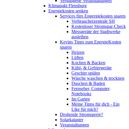
Vergangene Veranstaltungen
Klimapakt Flensburg
Energiekosten senken
Services fürs Engergiekosten sparen
Verbraucherzentrale SH
Kostenloser Stromspar-Check
Messgeräte der Stadtwerke
ausleihen
Kevins Tipps zum EnergieKosten
sparen
Heizen
Lüften
Kochen & Backen
Kühl- & Gefriergeräte
Geschirr spülen
Wäsche waschen & trocknen
Duschen & Baden
Fernseher, Computer,
Notebooks
Im Garten
Meine Tipps für dich - Ein
Like für mich?
Drohende Stromsperre?
Solarkataster
Veranstaltungen