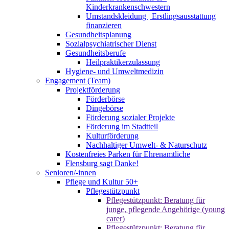
Kinderkrankenschwestern
Umstandskleidung | Erstlingsausstattung
finanzieren
Gesundheitsplanung
Sozialpsychiatrischer Dienst
Gesundheitsberufe
Heilpraktikerzulassung
Hygiene- und Umweltmedizin
Engagement (Team)
Projektförderung
Förderbörse
Dingebörse
Förderung sozialer Projekte
Förderung im Stadtteil
Kulturförderung
Nachhaltiger Umwelt- & Naturschutz
Kostenfreies Parken für Ehrenamtliche
Flensburg sagt Danke!
Senioren/-innen
Pflege und Kultur 50+
Pflegestützpunkt
Pflegestützpunkt: Beratung für
junge, pflegende Angehörige (young
carer)
Pflegestützpunkt: Beratung für