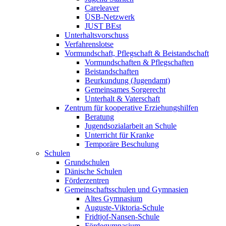
Careleaver
ÜSB-Netzwerk
JUST BEst
Unterhaltsvorschuss
Verfahrenslotse
Vormundschaft, Pflegschaft & Beistandschaft
Vormundschaften & Pflegschaften
Beistandschaften
Beurkundung (Jugendamt)
Gemeinsames Sorgerecht
Unterhalt & Vaterschaft
Zentrum für kooperative Erziehungshilfen
Beratung
Jugendsozialarbeit an Schule
Unterricht für Kranke
Temporäre Beschulung
Schulen
Grundschulen
Dänische Schulen
Förderzentren
Gemeinschaftsschulen und Gymnasien
Altes Gymnasium
Auguste-Viktoria-Schule
Fridtjof-Nansen-Schule
Fördegymnasium