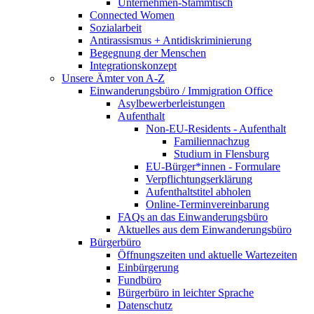
Unternehmen-Stammtisch
Connected Women
Sozialarbeit
Antirassismus + Antidiskriminierung
Begegnung der Menschen
Integrationskonzept
Unsere Ämter von A-Z
Einwanderungsbüro / Immigration Office
Asylbewerberleistungen
Aufenthalt
Non-EU-Residents - Aufenthalt
Familiennachzug
Studium in Flensburg
EU-Bürger*innen - Formulare
Verpflichtungserklärung
Aufenthaltstitel abholen
Online-Terminvereinbarung
FAQs an das Einwanderungsbüro
Aktuelles aus dem Einwanderungsbüro
Bürgerbüro
Öffnungszeiten und aktuelle Wartezeiten
Einbürgerung
Fundbüro
Bürgerbüro in leichter Sprache
Datenschutz