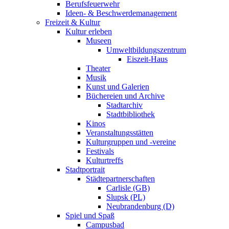
Berufsfeuerwehr
Ideen- & Beschwerdemanagement
Freizeit & Kultur
Kultur erleben
Museen
Umweltbildungszentrum
Eiszeit-Haus
Theater
Musik
Kunst und Galerien
Büchereien und Archive
Stadtarchiv
Stadtbibliothek
Kinos
Veranstaltungsstätten
Kulturgruppen und -vereine
Festivals
Kulturtreffs
Stadtportrait
Städtepartnerschaften
Carlisle (GB)
Slupsk (PL)
Neubrandenburg (D)
Spiel und Spaß
Campusbad