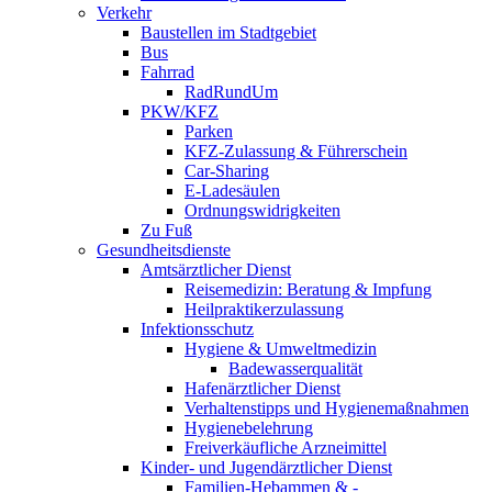
Verkehr
Baustellen im Stadtgebiet
Bus
Fahrrad
RadRundUm
PKW/KFZ
Parken
KFZ-Zulassung & Führerschein
Car-Sharing
E-Ladesäulen
Ordnungswidrigkeiten
Zu Fuß
Gesundheitsdienste
Amtsärztlicher Dienst
Reisemedizin: Beratung & Impfung
Heilpraktikerzulassung
Infektionsschutz
Hygiene & Umweltmedizin
Badewasserqualität
Hafenärztlicher Dienst
Verhaltenstipps und Hygienemaßnahmen
Hygienebelehrung
Freiverkäufliche Arzneimittel
Kinder- und Jugendärztlicher Dienst
Familien-Hebammen & -