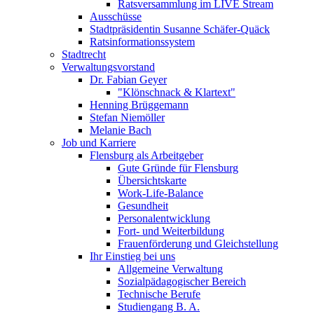
Ratsversammlung im LIVE Stream
Ausschüsse
Stadtpräsidentin Susanne Schäfer-Quäck
Ratsinformationssystem
Stadtrecht
Verwaltungsvorstand
Dr. Fabian Geyer
"Klönschnack & Klartext"
Henning Brüggemann
Stefan Niemöller
Melanie Bach
Job und Karriere
Flensburg als Arbeitgeber
Gute Gründe für Flensburg
Übersichtskarte
Work-Life-Balance
Gesundheit
Personalentwicklung
Fort- und Weiterbildung
Frauenförderung und Gleichstellung
Ihr Einstieg bei uns
Allgemeine Verwaltung
Sozialpädagogischer Bereich
Technische Berufe
Studiengang B. A.