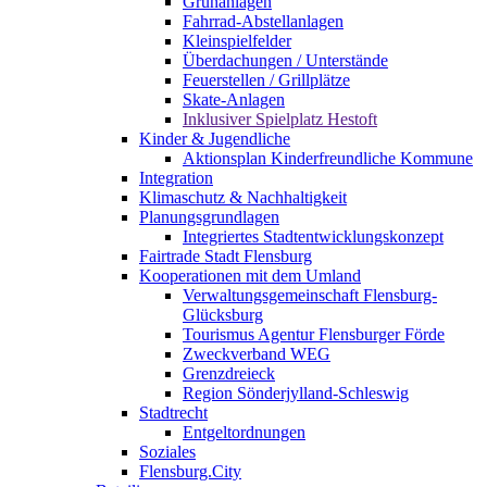
Grünanlagen
Fahrrad-Abstellanlagen
Kleinspielfelder
Überdachungen / Unterstände
Feuerstellen / Grillplätze
Skate-Anlagen
Inklusiver Spielplatz Hestoft
Kinder & Jugendliche
Aktionsplan Kinderfreundliche Kommune
Integration
Klimaschutz & Nachhaltigkeit
Planungsgrundlagen
Integriertes Stadtentwicklungskonzept
Fairtrade Stadt Flensburg
Kooperationen mit dem Umland
Verwaltungsgemeinschaft Flensburg-
Glücksburg
Tourismus Agentur Flensburger Förde
Zweckverband WEG
Grenzdreieck
Region Sönderjylland-Schleswig
Stadtrecht
Entgeltordnungen
Soziales
Flensburg.City