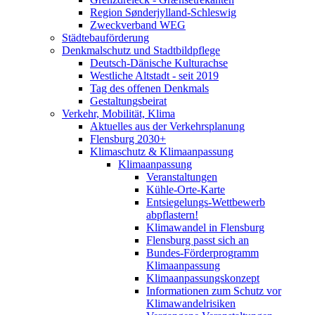
Region Sønderjylland-Schleswig
Zweckverband WEG
Städtebauförderung
Denkmalschutz und Stadtbildpflege
Deutsch-Dänische Kulturachse
Westliche Altstadt - seit 2019
Tag des offenen Denkmals
Gestaltungsbeirat
Verkehr, Mobilität, Klima
Aktuelles aus der Verkehrsplanung
Flensburg 2030+
Klimaschutz & Klimaanpassung
Klimaanpassung
Veranstaltungen
Kühle-Orte-Karte
Entsiegelungs-Wettbewerb
abpflastern!
Klimawandel in Flensburg
Flensburg passt sich an
Bundes-Förderprogramm
Klimaanpassung
Klimaanpassungskonzept
Informationen zum Schutz vor
Klimawandelrisiken