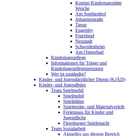
Kneipp Kindertagestätte
Weiche
Am Sophienhof
Johannisstraße
Tarup
Engelsby
Fruerlund
Neustadt
Schwedenheim
Am Ostseebad
Kindertagespflege
Informationen für Träger und
Kindertagespflegepersonen
Wer ist zuständig?
Kinder- und Jugendärztlicher Dienst (KJÄD)
Kinder- und Jugendbüro
Team Spielmobil
Spielmobil
Spielplätze
Spielgeräte- und Materialverleih
Ferienpass für Kinder und
Jugendliche
Flensburger Spielenacht
Team Sozialarbeit
Aktuelles aus diesem Bereich