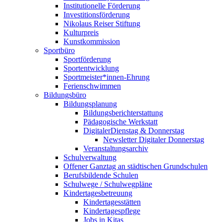
Institutionelle Förderung
Investitionsförderung
Nikolaus Reiser Stiftung
Kulturpreis
Kunstkommission
Sportbüro
Sportförderung
Sportentwicklung
Sportmeister*innen-Ehrung
Ferienschwimmen
Bildungsbüro
Bildungsplanung
Bildungsberichterstattung
Pädagogische Werkstatt
DigitalerDienstag & Donnerstag
Newsletter Digitaler Donnerstag
Veranstaltungsarchiv
Schulverwaltung
Offener Ganztag an städtischen Grundschulen
Berufsbildende Schulen
Schulwege / Schulwegpläne
Kindertagesbetreuung
Kindertagesstätten
Kindertagespflege
Jobs in Kitas