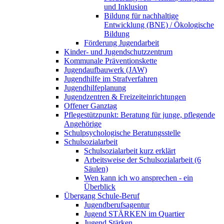
und Inklusion
Bildung für nachhaltige
Entwicklung (BNE) / Ökologische
Bildung
Förderung Jugendarbeit
Kinder- und Jugendschutzzentrum
Kommunale Präventionskette
Jugendaufbauwerk (JAW)
Jugendhilfe im Strafverfahren
Jugendhilfeplanung
Jugendzentren & Freizeiteinrichtungen
Offener Ganztag
Pflegestützpunkt: Beratung für junge, pflegende
Angehörige
Schulpsychologische Beratungsstelle
Schulsozialarbeit
Schulsozialarbeit kurz erklärt
Arbeitsweise der Schulsozialarbeit (6
Säulen)
Wen kann ich wo ansprechen - ein
Überblick
Übergang Schule-Beruf
Jugendberufsagentur
Jugend STÄRKEN im Quartier
Jugend Stärken