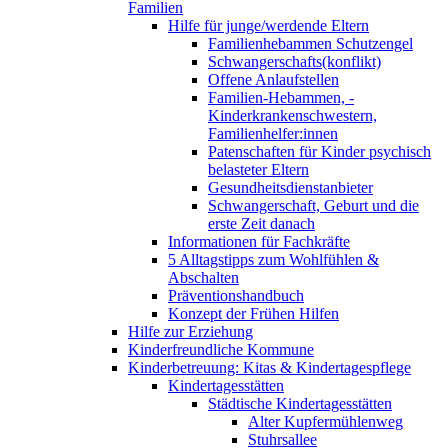
Familien
Hilfe für junge/werdende Eltern
Familienhebammen Schutzengel
Schwangerschafts(konflikt)
Offene Anlaufstellen
Familien-Hebammen, -
Kinderkrankenschwestern,
Familienhelfer:innen
Patenschaften für Kinder psychisch
belasteter Eltern
Gesundheitsdienstanbieter
Schwangerschaft, Geburt und die
erste Zeit danach
Informationen für Fachkräfte
5 Alltagstipps zum Wohlfühlen &
Abschalten
Präventionshandbuch
Konzept der Frühen Hilfen
Hilfe zur Erziehung
Kinderfreundliche Kommune
Kinderbetreuung: Kitas & Kindertagespflege
Kindertagesstätten
Städtische Kindertagesstätten
Alter Kupfermühlenweg
Stuhrsallee