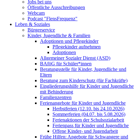
Jobs bei uns
Öffentliche Ausschreibungen
Webcam
Podcast "FlensFrequenz"
Leben & Soziales
Bürgerservice
Kinder, Jugendliche & Familien
Adoptionen und Pflegekinder
Pflegekinder aufnehmen
Adoptionen
Allgemeiner Sozialer Dienst (ASD)
BAföG für Schüler*innen
Beratungsstelle für Kinder, Jugendliche und
Eltern
Beratung zum Kinderschutz (für Fachkräfte)
Eingliederungshilfe für Kinder und Jugendliche
mit Behinderung
Familienzentren
Ferienangebote für Kinder und Jugendliche
Herbstferien (12.10. bis 24.10.2026)
Sommerferien (04.07. bis 5.08.2026)
Ferienaktionen der Schulsozialarbeit
Ferienpass für Kinder und Jugendliche
Offene Kinder- und Jugendarbeit
Frühe Hilfen: Angebote für Schwangere und