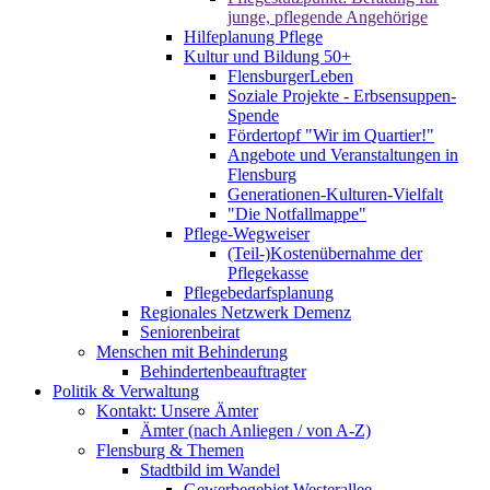
junge, pflegende Angehörige
Hilfeplanung Pflege
Kultur und Bildung 50+
FlensburgerLeben
Soziale Projekte - Erbsensuppen-
Spende
Fördertopf "Wir im Quartier!"
Angebote und Veranstaltungen in
Flensburg
Generationen-Kulturen-Vielfalt
"Die Notfallmappe"
Pflege-Wegweiser
(Teil-)Kostenübernahme der
Pflegekasse
Pflegebedarfsplanung
Regionales Netzwerk Demenz
Seniorenbeirat
Menschen mit Behinderung
Behindertenbeauftragter
Politik & Verwaltung
Kontakt: Unsere Ämter
Ämter (nach Anliegen / von A-Z)
Flensburg & Themen
Stadtbild im Wandel
Gewerbegebiet Westerallee