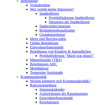
Beteiligung
Vorhabenliste
Wer vertritt meine Interessen?
Stadtteilforen
Projektförderung Stadtteilforen
Sitzungen der Stadtteilforen
Stadtschüler:innenrat
Behindertenbeauftragter
Gestaltungsbeirat
Ideen und Beschwerden
Online-Beteiligung
Einwohnerfragestunde
Beteiligung von Kindern & Jugendlichen
Projektförderung "Mach was draus!"
Mängelmelder (TBZ)
Beteiligungs ABC
Mobilitätsrat
Temporäre Spielstraße
Kommunalpolitik
Worum kümmert sich Kommunalpolitik?
Ratsversammlung
Sitzungskalender
Aufzeichnung der Ratssitzungen
Einwohnerfragestunde
Resolutionen