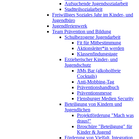
Aufsuchende Jugendsozialarbeit
Stadtteilsozialarbeit
Freiwilliges Soziales Jahr im Kinder- und
Jugendbüro
Jugendferienwerk
Team Prävention und Bildung
Schulbezogene Jugendarbeit
Fit für Mitbestimmung
Aktionsleiter*in werden
Klassenfindungstage
Erzieherischer Kinder- und
Jugendschutz
JiMs Bar (alkoholfreie
Cocktails)
Anti-Mobbing-Tag
Präventionshandbuch
Präventionsmesse
Flensburger Medien Security
Beteiligung von Kindern und
Jugendlichen
Projektförderung "Mach was
draus!"
Broschüre "Beteiligung" für
Kinder & Jugend
Förderung von Vielfalt, Integration