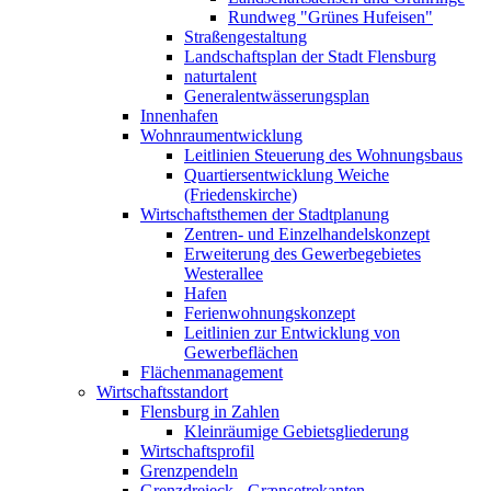
Rundweg "Grünes Hufeisen"
Straßengestaltung
Landschaftsplan der Stadt Flensburg
naturtalent
Generalentwässerungsplan
Innenhafen
Wohnraumentwicklung
Leitlinien Steuerung des Wohnungsbaus
Quartiersentwicklung Weiche
(Friedenskirche)
Wirtschaftsthemen der Stadtplanung
Zentren- und Einzelhandelskonzept
Erweiterung des Gewerbegebietes
Westerallee
Hafen
Ferienwohnungskonzept
Leitlinien zur Entwicklung von
Gewerbeflächen
Flächenmanagement
Wirtschaftsstandort
Flensburg in Zahlen
Kleinräumige Gebietsgliederung
Wirtschaftsprofil
Grenzpendeln
Grenzdreieck - Grænsetrekanten