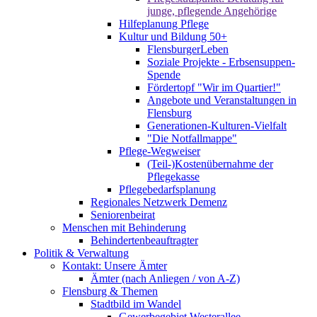
junge, pflegende Angehörige
Hilfeplanung Pflege
Kultur und Bildung 50+
FlensburgerLeben
Soziale Projekte - Erbsensuppen-
Spende
Fördertopf "Wir im Quartier!"
Angebote und Veranstaltungen in
Flensburg
Generationen-Kulturen-Vielfalt
"Die Notfallmappe"
Pflege-Wegweiser
(Teil-)Kostenübernahme der
Pflegekasse
Pflegebedarfsplanung
Regionales Netzwerk Demenz
Seniorenbeirat
Menschen mit Behinderung
Behindertenbeauftragter
Politik & Verwaltung
Kontakt: Unsere Ämter
Ämter (nach Anliegen / von A-Z)
Flensburg & Themen
Stadtbild im Wandel
Gewerbegebiet Westerallee