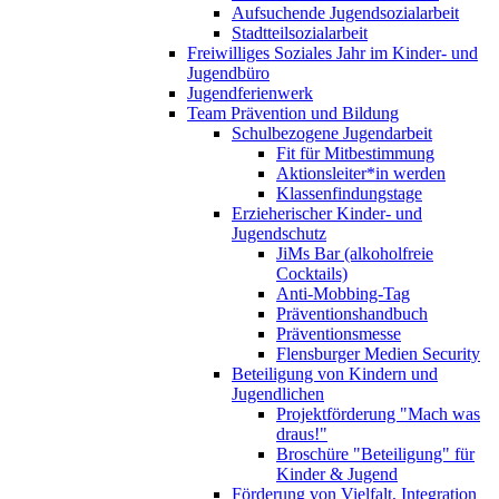
Aufsuchende Jugendsozialarbeit
Stadtteilsozialarbeit
Freiwilliges Soziales Jahr im Kinder- und
Jugendbüro
Jugendferienwerk
Team Prävention und Bildung
Schulbezogene Jugendarbeit
Fit für Mitbestimmung
Aktionsleiter*in werden
Klassenfindungstage
Erzieherischer Kinder- und
Jugendschutz
JiMs Bar (alkoholfreie
Cocktails)
Anti-Mobbing-Tag
Präventionshandbuch
Präventionsmesse
Flensburger Medien Security
Beteiligung von Kindern und
Jugendlichen
Projektförderung "Mach was
draus!"
Broschüre "Beteiligung" für
Kinder & Jugend
Förderung von Vielfalt, Integration