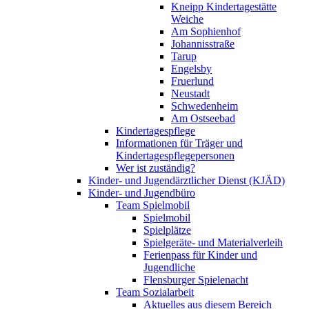
Kneipp Kindertagestätte
Weiche
Am Sophienhof
Johannisstraße
Tarup
Engelsby
Fruerlund
Neustadt
Schwedenheim
Am Ostseebad
Kindertagespflege
Informationen für Träger und
Kindertagespflegepersonen
Wer ist zuständig?
Kinder- und Jugendärztlicher Dienst (KJÄD)
Kinder- und Jugendbüro
Team Spielmobil
Spielmobil
Spielplätze
Spielgeräte- und Materialverleih
Ferienpass für Kinder und
Jugendliche
Flensburger Spielenacht
Team Sozialarbeit
Aktuelles aus diesem Bereich