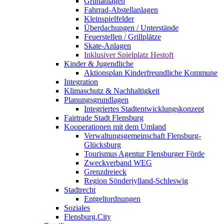
Grünanlagen
Fahrrad-Abstellanlagen
Kleinspielfelder
Überdachungen / Unterstände
Feuerstellen / Grillplätze
Skate-Anlagen
Inklusiver Spielplatz Hestoft
Kinder & Jugendliche
Aktionsplan Kinderfreundliche Kommune
Integration
Klimaschutz & Nachhaltigkeit
Planungsgrundlagen
Integriertes Stadtentwicklungskonzept
Fairtrade Stadt Flensburg
Kooperationen mit dem Umland
Verwaltungsgemeinschaft Flensburg-
Glücksburg
Tourismus Agentur Flensburger Förde
Zweckverband WEG
Grenzdreieck
Region Sönderjylland-Schleswig
Stadtrecht
Entgeltordnungen
Soziales
Flensburg.City