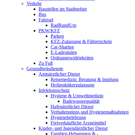
Verkehr
Baustellen im Stadtgebiet
Bus
Fahrrad
RadRundUm
PKW/KFZ
Parken
KFZ-Zulassung & Führerschein
Car-Sharing
E-Ladesäulen
Ordnungswidrigkeiten
Zu Fuß
Gesundheitsdienste
Amtsärztlicher Dienst
Reisemedizin: Beratung & Impfung
Heilpraktikerzulassung
Infektionsschutz
Hygiene & Umweltmedizin
Badewasserqualität
Hafenärztlicher Dienst
Verhaltenstipps und Hygienemaßnahmen
Hygienebelehrung
Freiverkäufliche Arzneimittel
Kinder- und Jugendärztlicher Dienst
Familien-Hebammen & -