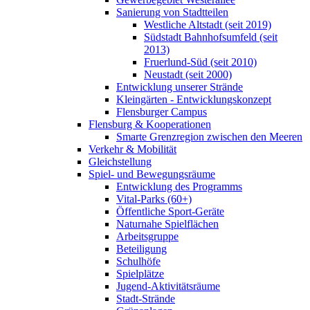
Sanierung von Stadtteilen
Westliche Altstadt (seit 2019)
Südstadt Bahnhofsumfeld (seit
2013)
Fruerlund-Süd (seit 2010)
Neustadt (seit 2000)
Entwicklung unserer Strände
Kleingärten - Entwicklungskonzept
Flensburger Campus
Flensburg & Kooperationen
Smarte Grenzregion zwischen den Meeren
Verkehr & Mobilität
Gleichstellung
Spiel- und Bewegungsräume
Entwicklung des Programms
Vital-Parks (60+)
Öffentliche Sport-Geräte
Naturnahe Spielflächen
Arbeitsgruppe
Beteiligung
Schulhöfe
Spielplätze
Jugend-Aktivitätsräume
Stadt-Strände