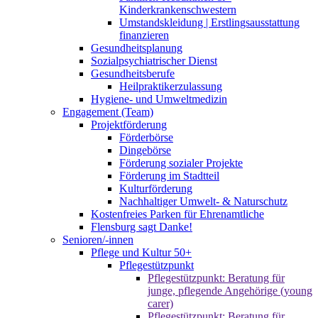
Kinderkrankenschwestern
Umstandskleidung | Erstlingsausstattung
finanzieren
Gesundheitsplanung
Sozialpsychiatrischer Dienst
Gesundheitsberufe
Heilpraktikerzulassung
Hygiene- und Umweltmedizin
Engagement (Team)
Projektförderung
Förderbörse
Dingebörse
Förderung sozialer Projekte
Förderung im Stadtteil
Kulturförderung
Nachhaltiger Umwelt- & Naturschutz
Kostenfreies Parken für Ehrenamtliche
Flensburg sagt Danke!
Senioren/-innen
Pflege und Kultur 50+
Pflegestützpunkt
Pflegestützpunkt: Beratung für
junge, pflegende Angehörige (young
carer)
Pflegestützpunkt: Beratung für