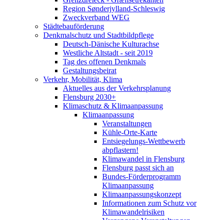
Region Sønderjylland-Schleswig
Zweckverband WEG
Städtebauförderung
Denkmalschutz und Stadtbildpflege
Deutsch-Dänische Kulturachse
Westliche Altstadt - seit 2019
Tag des offenen Denkmals
Gestaltungsbeirat
Verkehr, Mobilität, Klima
Aktuelles aus der Verkehrsplanung
Flensburg 2030+
Klimaschutz & Klimaanpassung
Klimaanpassung
Veranstaltungen
Kühle-Orte-Karte
Entsiegelungs-Wettbewerb
abpflastern!
Klimawandel in Flensburg
Flensburg passt sich an
Bundes-Förderprogramm
Klimaanpassung
Klimaanpassungskonzept
Informationen zum Schutz vor
Klimawandelrisiken