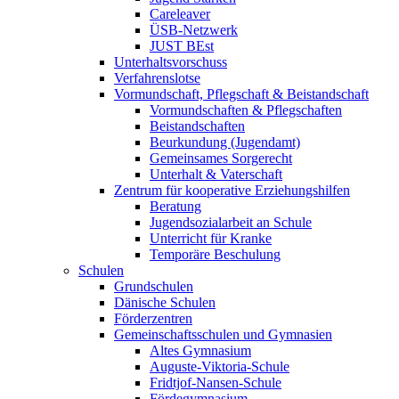
Careleaver
ÜSB-Netzwerk
JUST BEst
Unterhaltsvorschuss
Verfahrenslotse
Vormundschaft, Pflegschaft & Beistandschaft
Vormundschaften & Pflegschaften
Beistandschaften
Beurkundung (Jugendamt)
Gemeinsames Sorgerecht
Unterhalt & Vaterschaft
Zentrum für kooperative Erziehungshilfen
Beratung
Jugendsozialarbeit an Schule
Unterricht für Kranke
Temporäre Beschulung
Schulen
Grundschulen
Dänische Schulen
Förderzentren
Gemeinschaftsschulen und Gymnasien
Altes Gymnasium
Auguste-Viktoria-Schule
Fridtjof-Nansen-Schule
Fördegymnasium