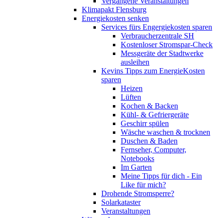
Vergangene Veranstaltungen
Klimapakt Flensburg
Energiekosten senken
Services fürs Engergiekosten sparen
Verbraucherzentrale SH
Kostenloser Stromspar-Check
Messgeräte der Stadtwerke
ausleihen
Kevins Tipps zum EnergieKosten
sparen
Heizen
Lüften
Kochen & Backen
Kühl- & Gefriergeräte
Geschirr spülen
Wäsche waschen & trocknen
Duschen & Baden
Fernseher, Computer,
Notebooks
Im Garten
Meine Tipps für dich - Ein
Like für mich?
Drohende Stromsperre?
Solarkataster
Veranstaltungen