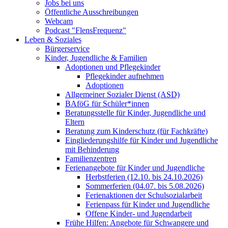
Jobs bei uns
Öffentliche Ausschreibungen
Webcam
Podcast "FlensFrequenz"
Leben & Soziales
Bürgerservice
Kinder, Jugendliche & Familien
Adoptionen und Pflegekinder
Pflegekinder aufnehmen
Adoptionen
Allgemeiner Sozialer Dienst (ASD)
BAföG für Schüler*innen
Beratungsstelle für Kinder, Jugendliche und
Eltern
Beratung zum Kinderschutz (für Fachkräfte)
Eingliederungshilfe für Kinder und Jugendliche
mit Behinderung
Familienzentren
Ferienangebote für Kinder und Jugendliche
Herbstferien (12.10. bis 24.10.2026)
Sommerferien (04.07. bis 5.08.2026)
Ferienaktionen der Schulsozialarbeit
Ferienpass für Kinder und Jugendliche
Offene Kinder- und Jugendarbeit
Frühe Hilfen: Angebote für Schwangere und