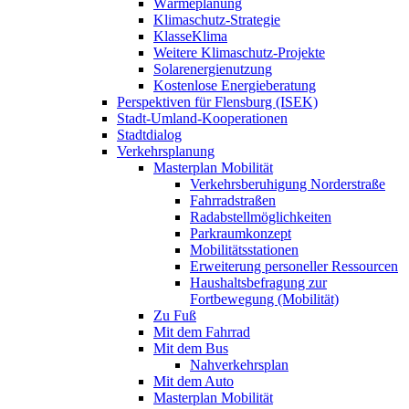
Wärmeplanung
Klimaschutz-Strategie
KlasseKlima
Weitere Klimaschutz-Projekte
Solarenergienutzung
Kostenlose Energieberatung
Perspektiven für Flensburg (ISEK)
Stadt-Umland-Kooperationen
Stadtdialog
Verkehrsplanung
Masterplan Mobilität
Verkehrsberuhigung Norderstraße
Fahrradstraßen
Radabstellmöglichkeiten
Parkraumkonzept
Mobilitätsstationen
Erweiterung personeller Ressourcen
Haushaltsbefragung zur
Fortbewegung (Mobilität)
Zu Fuß
Mit dem Fahrrad
Mit dem Bus
Nahverkehrsplan
Mit dem Auto
Masterplan Mobilität