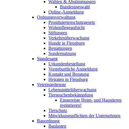
Wahlen & Abstimmungen
Bundestagswahl
Online-Anmeldung
Ordnungsverwaltung
Prostituiertenschutzgesetz
Wohnpflegeaufsicht
Stiftungen
Verkehrsüberwachung
Hunde in Flensburg
Bestattungen
Sondernutzung
Standesamt
Urkundenbestellung
Vorgeburtliche Anmeldung
Kontakt und Beratung
Heiraten in Flensburg
Veterinärdienste
Lebensmittelüberwachung
Tierseuchenbekämpfung
Eingereiste Heim- und Haustieren
registrieren!
Tierschutz
Mitwirkungspflichten der Unternehmen
Bauordnung
Baulasten