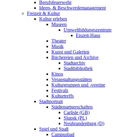
Berufsfeuerwehr
Ideen- & Beschwerdemanagement
Freizeit & Kultur
Kultur erleben
Museen
Umweltbildungszentrum
Eiszeit-Haus
Theater
Musik
Kunst und Galerien
Büchereien und Archive
Stadtarchiv
Stadtbibliothek
Kinos
Veranstaltungsstätten
Kulturgruppen und -vereine
Festivals
Kulturtreffs
Stadtportrait
Städtepartnerschaften
Carlisle (GB)
Slupsk (PL)
Neubrandenburg (D)
Spiel und Spaß
Campusbad