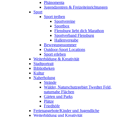
Phänomenta
Jugendzentren & Freizeiteinrichtungen
Sport
Sport treiben
Sportvereine
Sportbox
Flensburg liebt dich Marathon
Sportverband Flensburg
Hallenvergabe
Bewegungssommer
Outdoor-Sport Locations
Sport erleben
Weiterbildung & Kreativität
Stadtportrait
Bibliotheken
Kultur
Naherholung
Strände
Wälder, Naturschutzgebiet Twedter Feld,
naturnahe Flächen
Gärten und Parks
Plätze
Friedhöfe
Ferienangebote/Kinder und Jugendliche
Weiterbildung und Kreativität