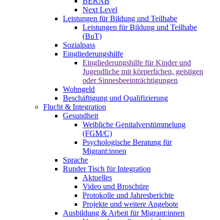
BERAB
Next Level
Leistungen für Bildung und Teilhabe
Leistungen für Bildung und Teilhabe
(BuT)
Sozialpass
Eingliederungshilfe
Eingliederungshilfe für Kinder und
Jugendliche mit körperlichen, geistigen
oder Sinnesbeeinträchtigungen
Wohngeld
Beschäftigung und Qualifizierung
Flucht & Integration
Gesundheit
Weibliche Genitalverstümmelung
(FGM/C)
Psychologische Beratung für
Migrant:innen
Sprache
Runder Tisch für Integration
Aktuelles
Video und Broschüre
Protokolle und Jahresberichte
Projekte und weitere Angebote
Ausbildung & Arbeit für Migrant:innen