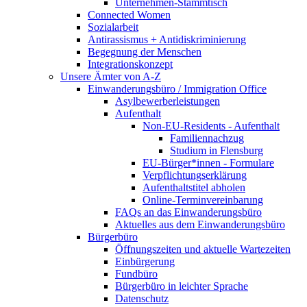
Unternehmen-Stammtisch
Connected Women
Sozialarbeit
Antirassismus + Antidiskriminierung
Begegnung der Menschen
Integrationskonzept
Unsere Ämter von A-Z
Einwanderungsbüro / Immigration Office
Asylbewerberleistungen
Aufenthalt
Non-EU-Residents - Aufenthalt
Familiennachzug
Studium in Flensburg
EU-Bürger*innen - Formulare
Verpflichtungserklärung
Aufenthaltstitel abholen
Online-Terminvereinbarung
FAQs an das Einwanderungsbüro
Aktuelles aus dem Einwanderungsbüro
Bürgerbüro
Öffnungszeiten und aktuelle Wartezeiten
Einbürgerung
Fundbüro
Bürgerbüro in leichter Sprache
Datenschutz