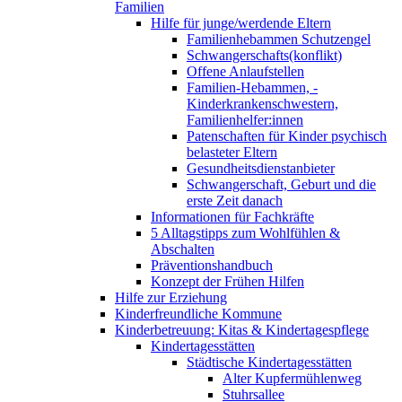
Familien
Hilfe für junge/werdende Eltern
Familienhebammen Schutzengel
Schwangerschafts(konflikt)
Offene Anlaufstellen
Familien-Hebammen, -
Kinderkrankenschwestern,
Familienhelfer:innen
Patenschaften für Kinder psychisch
belasteter Eltern
Gesundheitsdienstanbieter
Schwangerschaft, Geburt und die
erste Zeit danach
Informationen für Fachkräfte
5 Alltagstipps zum Wohlfühlen &
Abschalten
Präventionshandbuch
Konzept der Frühen Hilfen
Hilfe zur Erziehung
Kinderfreundliche Kommune
Kinderbetreuung: Kitas & Kindertagespflege
Kindertagesstätten
Städtische Kindertagesstätten
Alter Kupfermühlenweg
Stuhrsallee