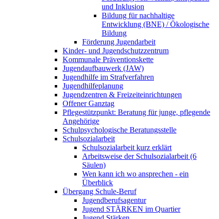
und Inklusion
Bildung für nachhaltige
Entwicklung (BNE) / Ökologische
Bildung
Förderung Jugendarbeit
Kinder- und Jugendschutzzentrum
Kommunale Präventionskette
Jugendaufbauwerk (JAW)
Jugendhilfe im Strafverfahren
Jugendhilfeplanung
Jugendzentren & Freizeiteinrichtungen
Offener Ganztag
Pflegestützpunkt: Beratung für junge, pflegende
Angehörige
Schulpsychologische Beratungsstelle
Schulsozialarbeit
Schulsozialarbeit kurz erklärt
Arbeitsweise der Schulsozialarbeit (6
Säulen)
Wen kann ich wo ansprechen - ein
Überblick
Übergang Schule-Beruf
Jugendberufsagentur
Jugend STÄRKEN im Quartier
Jugend Stärken