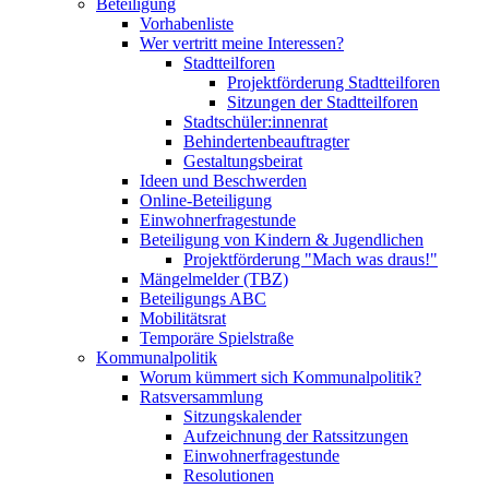
Beteiligung
Vorhabenliste
Wer vertritt meine Interessen?
Stadtteilforen
Projektförderung Stadtteilforen
Sitzungen der Stadtteilforen
Stadtschüler:innenrat
Behindertenbeauftragter
Gestaltungsbeirat
Ideen und Beschwerden
Online-Beteiligung
Einwohnerfragestunde
Beteiligung von Kindern & Jugendlichen
Projektförderung "Mach was draus!"
Mängelmelder (TBZ)
Beteiligungs ABC
Mobilitätsrat
Temporäre Spielstraße
Kommunalpolitik
Worum kümmert sich Kommunalpolitik?
Ratsversammlung
Sitzungskalender
Aufzeichnung der Ratssitzungen
Einwohnerfragestunde
Resolutionen