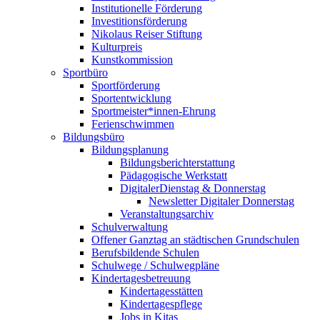
Institutionelle Förderung
Investitionsförderung
Nikolaus Reiser Stiftung
Kulturpreis
Kunstkommission
Sportbüro
Sportförderung
Sportentwicklung
Sportmeister*innen-Ehrung
Ferienschwimmen
Bildungsbüro
Bildungsplanung
Bildungsberichterstattung
Pädagogische Werkstatt
DigitalerDienstag & Donnerstag
Newsletter Digitaler Donnerstag
Veranstaltungsarchiv
Schulverwaltung
Offener Ganztag an städtischen Grundschulen
Berufsbildende Schulen
Schulwege / Schulwegpläne
Kindertagesbetreuung
Kindertagesstätten
Kindertagespflege
Jobs in Kitas