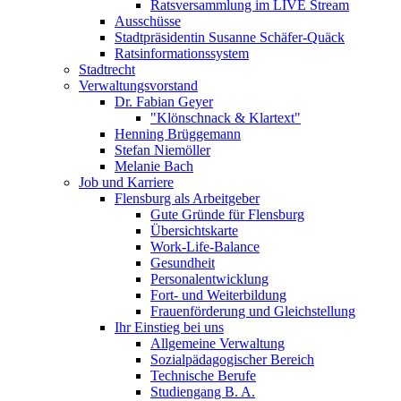
Ratsversammlung im LIVE Stream
Ausschüsse
Stadtpräsidentin Susanne Schäfer-Quäck
Ratsinformationssystem
Stadtrecht
Verwaltungsvorstand
Dr. Fabian Geyer
"Klönschnack & Klartext"
Henning Brüggemann
Stefan Niemöller
Melanie Bach
Job und Karriere
Flensburg als Arbeitgeber
Gute Gründe für Flensburg
Übersichtskarte
Work-Life-Balance
Gesundheit
Personalentwicklung
Fort- und Weiterbildung
Frauenförderung und Gleichstellung
Ihr Einstieg bei uns
Allgemeine Verwaltung
Sozialpädagogischer Bereich
Technische Berufe
Studiengang B. A.