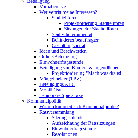
Beteiligung
Vorhabenliste
Wer vertritt meine Interessen?
Stadtteilforen
Projektförderung Stadtteilforen
Sitzungen der Stadtteilforen
Stadtschüler:innenrat
Behindertenbeauftragter
Gestaltungsbeirat
Ideen und Beschwerden
Online-Beteiligung
Einwohnerfragestunde
Beteiligung von Kindern & Jugendlichen
Projektförderung "Mach was draus!"
Mängelmelder (TBZ)
Beteiligungs ABC
Mobilitätsrat
Temporäre Spielstraße
Kommunalpolitik
Worum kümmert sich Kommunalpolitik?
Ratsversammlung
Sitzungskalender
Aufzeichnung der Ratssitzungen
Einwohnerfragestunde
Resolutionen