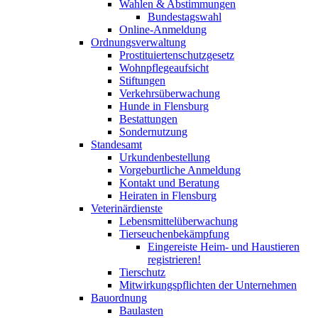
Wahlen & Abstimmungen
Bundestagswahl
Online-Anmeldung
Ordnungsverwaltung
Prostituiertenschutzgesetz
Wohnpflegeaufsicht
Stiftungen
Verkehrsüberwachung
Hunde in Flensburg
Bestattungen
Sondernutzung
Standesamt
Urkundenbestellung
Vorgeburtliche Anmeldung
Kontakt und Beratung
Heiraten in Flensburg
Veterinärdienste
Lebensmittelüberwachung
Tierseuchenbekämpfung
Eingereiste Heim- und Haustieren
registrieren!
Tierschutz
Mitwirkungspflichten der Unternehmen
Bauordnung
Baulasten