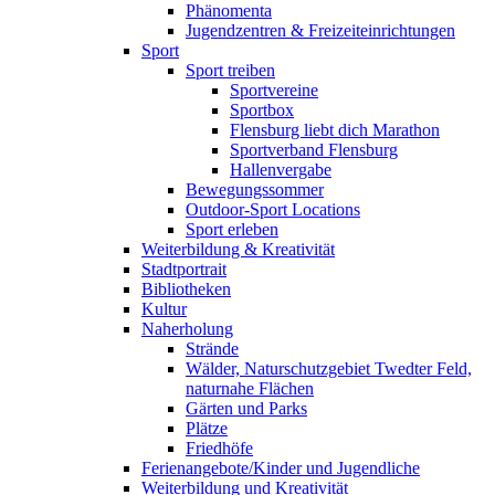
Phänomenta
Jugendzentren & Freizeiteinrichtungen
Sport
Sport treiben
Sportvereine
Sportbox
Flensburg liebt dich Marathon
Sportverband Flensburg
Hallenvergabe
Bewegungssommer
Outdoor-Sport Locations
Sport erleben
Weiterbildung & Kreativität
Stadtportrait
Bibliotheken
Kultur
Naherholung
Strände
Wälder, Naturschutzgebiet Twedter Feld,
naturnahe Flächen
Gärten und Parks
Plätze
Friedhöfe
Ferienangebote/Kinder und Jugendliche
Weiterbildung und Kreativität