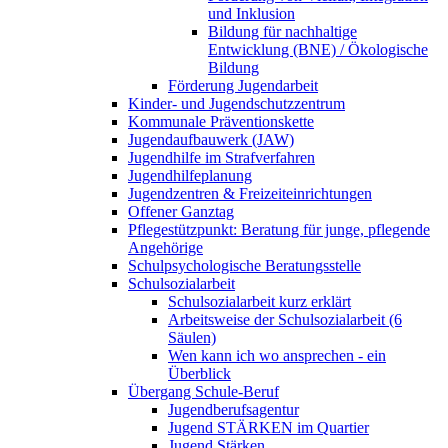
und Inklusion
Bildung für nachhaltige
Entwicklung (BNE) / Ökologische
Bildung
Förderung Jugendarbeit
Kinder- und Jugendschutzzentrum
Kommunale Präventionskette
Jugendaufbauwerk (JAW)
Jugendhilfe im Strafverfahren
Jugendhilfeplanung
Jugendzentren & Freizeiteinrichtungen
Offener Ganztag
Pflegestützpunkt: Beratung für junge, pflegende
Angehörige
Schulpsychologische Beratungsstelle
Schulsozialarbeit
Schulsozialarbeit kurz erklärt
Arbeitsweise der Schulsozialarbeit (6
Säulen)
Wen kann ich wo ansprechen - ein
Überblick
Übergang Schule-Beruf
Jugendberufsagentur
Jugend STÄRKEN im Quartier
Jugend Stärken