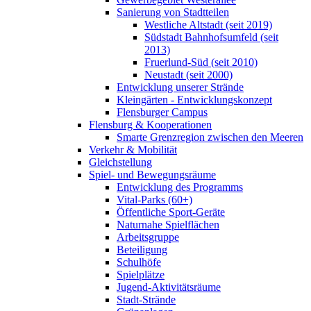
Sanierung von Stadtteilen
Westliche Altstadt (seit 2019)
Südstadt Bahnhofsumfeld (seit
2013)
Fruerlund-Süd (seit 2010)
Neustadt (seit 2000)
Entwicklung unserer Strände
Kleingärten - Entwicklungskonzept
Flensburger Campus
Flensburg & Kooperationen
Smarte Grenzregion zwischen den Meeren
Verkehr & Mobilität
Gleichstellung
Spiel- und Bewegungsräume
Entwicklung des Programms
Vital-Parks (60+)
Öffentliche Sport-Geräte
Naturnahe Spielflächen
Arbeitsgruppe
Beteiligung
Schulhöfe
Spielplätze
Jugend-Aktivitätsräume
Stadt-Strände