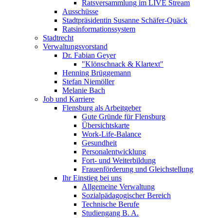
Ratsversammlung im LIVE Stream
Ausschüsse
Stadtpräsidentin Susanne Schäfer-Quäck
Ratsinformationssystem
Stadtrecht
Verwaltungsvorstand
Dr. Fabian Geyer
"Klönschnack & Klartext"
Henning Brüggemann
Stefan Niemöller
Melanie Bach
Job und Karriere
Flensburg als Arbeitgeber
Gute Gründe für Flensburg
Übersichtskarte
Work-Life-Balance
Gesundheit
Personalentwicklung
Fort- und Weiterbildung
Frauenförderung und Gleichstellung
Ihr Einstieg bei uns
Allgemeine Verwaltung
Sozialpädagogischer Bereich
Technische Berufe
Studiengang B. A.