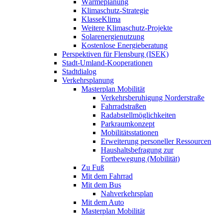
Wärmeplanung
Klimaschutz-Strategie
KlasseKlima
Weitere Klimaschutz-Projekte
Solarenergienutzung
Kostenlose Energieberatung
Perspektiven für Flensburg (ISEK)
Stadt-Umland-Kooperationen
Stadtdialog
Verkehrsplanung
Masterplan Mobilität
Verkehrsberuhigung Norderstraße
Fahrradstraßen
Radabstellmöglichkeiten
Parkraumkonzept
Mobilitätsstationen
Erweiterung personeller Ressourcen
Haushaltsbefragung zur
Fortbewegung (Mobilität)
Zu Fuß
Mit dem Fahrrad
Mit dem Bus
Nahverkehrsplan
Mit dem Auto
Masterplan Mobilität