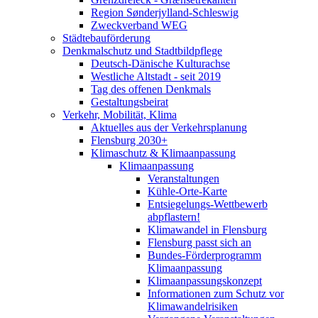
Region Sønderjylland-Schleswig
Zweckverband WEG
Städtebauförderung
Denkmalschutz und Stadtbildpflege
Deutsch-Dänische Kulturachse
Westliche Altstadt - seit 2019
Tag des offenen Denkmals
Gestaltungsbeirat
Verkehr, Mobilität, Klima
Aktuelles aus der Verkehrsplanung
Flensburg 2030+
Klimaschutz & Klimaanpassung
Klimaanpassung
Veranstaltungen
Kühle-Orte-Karte
Entsiegelungs-Wettbewerb
abpflastern!
Klimawandel in Flensburg
Flensburg passt sich an
Bundes-Förderprogramm
Klimaanpassung
Klimaanpassungskonzept
Informationen zum Schutz vor
Klimawandelrisiken