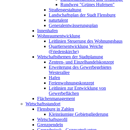
Rundweg "Grünes Hufeisen"
Straßengestaltung
Landschaftsplan der Stadt Flensburg
naturtalent
Generalentwässerungsplan
Innenhafen
Wohnraumentwicklung
Leitlinien Steuerung des Wohnungsbaus
Quartiersentwicklung Weiche
(Friedenskirche)
Wirtschaftsthemen der Stadtplanung
Zentren- und Einzelhandelskonzept
Erweiterung des Gewerbegebietes
Westerallee
Hafen
Ferienwohnungskonzept
Leitlinien zur Entwicklung von
Gewerbeflächen
Flächenmanagement
Wirtschaftsstandort
Flensburg in Zahlen
Kleinräumige Gebietsgliederung
Wirtschaftsprofil
Grenzpendeln
Grenzdreieck - Grænsetrekanten