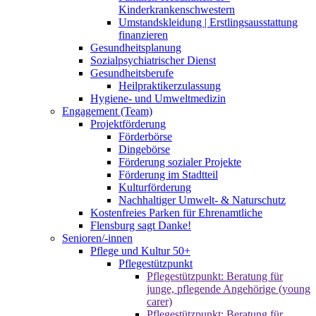
Kinderkrankenschwestern
Umstandskleidung | Erstlingsausstattung
finanzieren
Gesundheitsplanung
Sozialpsychiatrischer Dienst
Gesundheitsberufe
Heilpraktikerzulassung
Hygiene- und Umweltmedizin
Engagement (Team)
Projektförderung
Förderbörse
Dingebörse
Förderung sozialer Projekte
Förderung im Stadtteil
Kulturförderung
Nachhaltiger Umwelt- & Naturschutz
Kostenfreies Parken für Ehrenamtliche
Flensburg sagt Danke!
Senioren/-innen
Pflege und Kultur 50+
Pflegestützpunkt
Pflegestützpunkt: Beratung für
junge, pflegende Angehörige (young
carer)
Pflegestützpunkt: Beratung für