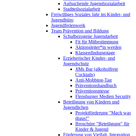
Aufsuchende Jugendsozialarbeit
Stadtteilsozialarbeit
Freiwilliges Soziales Jahr im Kinder- und
Jugendbüro
Jugendferienwerk
Team Prävention und Bildung
Schulbezogene Jugendarbeit
Fit für Mitbestimmung
Aktionsleiter*in werden
Klassenfindungstage
Erzieherischer Kinder- und
Jugendschutz
JiMs Bar (alkoholfreie
Cocktails)
Anti-Mobbing-Tag
Präventionshandbuch
Präventionsmesse
Flensburger Medien Security
Beteiligung von Kindern und
Jugendlichen
Projektförderung "Mach was
draus!"
Broschüre "Beteiligung" für
Kinder & Jugend
Förderung von Vielfalt, Integration