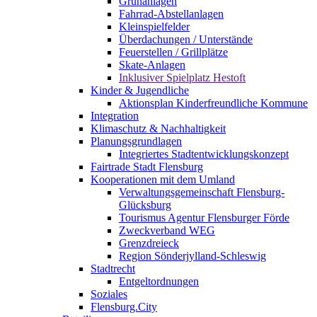
Grünanlagen
Fahrrad-Abstellanlagen
Kleinspielfelder
Überdachungen / Unterstände
Feuerstellen / Grillplätze
Skate-Anlagen
Inklusiver Spielplatz Hestoft
Kinder & Jugendliche
Aktionsplan Kinderfreundliche Kommune
Integration
Klimaschutz & Nachhaltigkeit
Planungsgrundlagen
Integriertes Stadtentwicklungskonzept
Fairtrade Stadt Flensburg
Kooperationen mit dem Umland
Verwaltungsgemeinschaft Flensburg-
Glücksburg
Tourismus Agentur Flensburger Förde
Zweckverband WEG
Grenzdreieck
Region Sönderjylland-Schleswig
Stadtrecht
Entgeltordnungen
Soziales
Flensburg.City