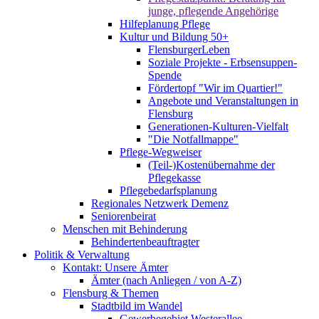
junge, pflegende Angehörige
Hilfeplanung Pflege
Kultur und Bildung 50+
FlensburgerLeben
Soziale Projekte - Erbsensuppen-
Spende
Fördertopf "Wir im Quartier!"
Angebote und Veranstaltungen in
Flensburg
Generationen-Kulturen-Vielfalt
"Die Notfallmappe"
Pflege-Wegweiser
(Teil-)Kostenübernahme der
Pflegekasse
Pflegebedarfsplanung
Regionales Netzwerk Demenz
Seniorenbeirat
Menschen mit Behinderung
Behindertenbeauftragter
Politik & Verwaltung
Kontakt: Unsere Ämter
Ämter (nach Anliegen / von A-Z)
Flensburg & Themen
Stadtbild im Wandel
Gewerbegebiet Westerallee