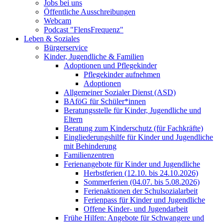
Jobs bei uns
Öffentliche Ausschreibungen
Webcam
Podcast "FlensFrequenz"
Leben & Soziales
Bürgerservice
Kinder, Jugendliche & Familien
Adoptionen und Pflegekinder
Pflegekinder aufnehmen
Adoptionen
Allgemeiner Sozialer Dienst (ASD)
BAföG für Schüler*innen
Beratungsstelle für Kinder, Jugendliche und
Eltern
Beratung zum Kinderschutz (für Fachkräfte)
Eingliederungshilfe für Kinder und Jugendliche
mit Behinderung
Familienzentren
Ferienangebote für Kinder und Jugendliche
Herbstferien (12.10. bis 24.10.2026)
Sommerferien (04.07. bis 5.08.2026)
Ferienaktionen der Schulsozialarbeit
Ferienpass für Kinder und Jugendliche
Offene Kinder- und Jugendarbeit
Frühe Hilfen: Angebote für Schwangere und