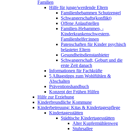
Familien
Hilfe für junge/werdende Eltern
Familienhebammen Schutzengel
Schwangerschafts(konflikt)
Offene Anlaufstellen
Familien-Hebammen, -
Kinderkrankenschwestern,
Familienhelfer:innen
Patenschaften für Kinder psychisch
belasteter Eltern
Gesundheitsdienstanbieter
Schwangerschaft, Geburt und die
erste Zeit danach
Informationen für Fachkräfte
5 Alltagstipps zum Wohlfühlen &
Abschalten
Präventionshandbuch
Konzept der Frühen Hilfen
Hilfe zur Erziehung
Kinderfreundliche Kommune
Kinderbetreuung: Kitas & Kindertagespflege
Kindertagesstätten
Städtische Kindertagesstätten
Alter Kupfermühlenweg
Stuhrsallee