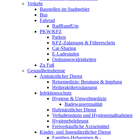
Verkehr
Baustellen im Stadtgebiet
Bus
Fahrrad
RadRundUm
PKW/KFZ
Parken
KFZ-Zulassung & Führerschein
Car-Sharing
E-Ladesäulen
Ordnungswidrigkeiten
Zu Fuß
Gesundheitsdienste
Amtsärztlicher Dienst
Reisemedizin: Beratung & Impfung
Heilpraktikerzulassung
Infektionsschutz
Hygiene & Umweltmedizin
Badewasserqualität
Hafenärztlicher Dienst
Verhaltenstipps und Hygienemaßnahmen
Hygienebelehrung
Freiverkäufliche Arzneimittel
Kinder- und Jugendärztlicher Dienst
Familien-Hebammen & -