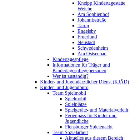
Kneipp Kindertagestätte
Weiche
Am Sophienhof
Johannisstraße
Tarup
Engelsby
Fruerlund
Neustadt
Schwedenheim
Am Ostseebad
Kindertagespflege
Informationen für Träger und
Kindertagespflegepersonen
Wer ist zuständig?
Kinder- und Jugendärztlicher Dienst (KJÄD)
Kinder- und Jugendbüro
Team Spielmobil
Spielmobil
Spielplätze
Spielgeräte- und Materialverleih
Ferienpass für Kinder und
Jugendliche
Flensburger Spielenacht
Team Sozialarbeit
Aktuelles aus diesem Bereich