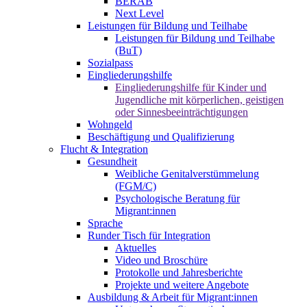
BERAB
Next Level
Leistungen für Bildung und Teilhabe
Leistungen für Bildung und Teilhabe
(BuT)
Sozialpass
Eingliederungshilfe
Eingliederungshilfe für Kinder und
Jugendliche mit körperlichen, geistigen
oder Sinnesbeeinträchtigungen
Wohngeld
Beschäftigung und Qualifizierung
Flucht & Integration
Gesundheit
Weibliche Genitalverstümmelung
(FGM/C)
Psychologische Beratung für
Migrant:innen
Sprache
Runder Tisch für Integration
Aktuelles
Video und Broschüre
Protokolle und Jahresberichte
Projekte und weitere Angebote
Ausbildung & Arbeit für Migrant:innen