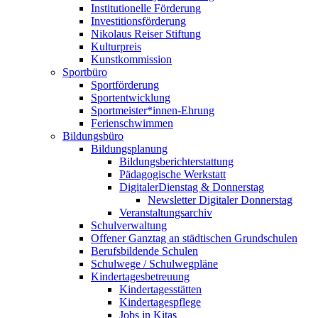
Institutionelle Förderung
Investitionsförderung
Nikolaus Reiser Stiftung
Kulturpreis
Kunstkommission
Sportbüro
Sportförderung
Sportentwicklung
Sportmeister*innen-Ehrung
Ferienschwimmen
Bildungsbüro
Bildungsplanung
Bildungsberichterstattung
Pädagogische Werkstatt
DigitalerDienstag & Donnerstag
Newsletter Digitaler Donnerstag
Veranstaltungsarchiv
Schulverwaltung
Offener Ganztag an städtischen Grundschulen
Berufsbildende Schulen
Schulwege / Schulwegpläne
Kindertagesbetreuung
Kindertagesstätten
Kindertagespflege
Jobs in Kitas