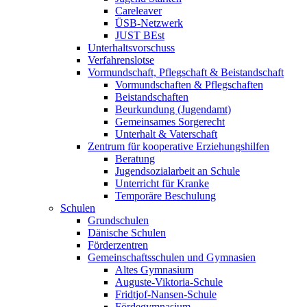
Careleaver
ÜSB-Netzwerk
JUST BEst
Unterhaltsvorschuss
Verfahrenslotse
Vormundschaft, Pflegschaft & Beistandschaft
Vormundschaften & Pflegschaften
Beistandschaften
Beurkundung (Jugendamt)
Gemeinsames Sorgerecht
Unterhalt & Vaterschaft
Zentrum für kooperative Erziehungshilfen
Beratung
Jugendsozialarbeit an Schule
Unterricht für Kranke
Temporäre Beschulung
Schulen
Grundschulen
Dänische Schulen
Förderzentren
Gemeinschaftsschulen und Gymnasien
Altes Gymnasium
Auguste-Viktoria-Schule
Fridtjof-Nansen-Schule
Fördegymnasium