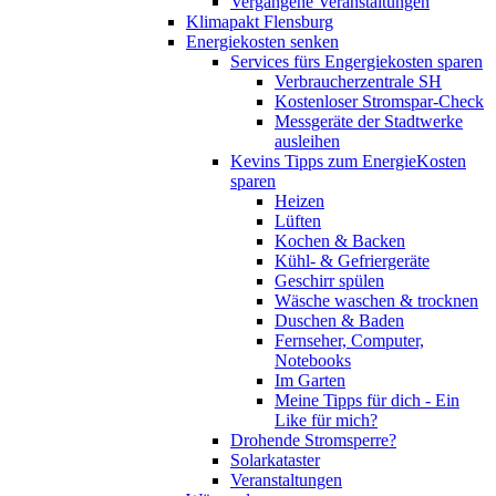
Vergangene Veranstaltungen
Klimapakt Flensburg
Energiekosten senken
Services fürs Engergiekosten sparen
Verbraucherzentrale SH
Kostenloser Stromspar-Check
Messgeräte der Stadtwerke
ausleihen
Kevins Tipps zum EnergieKosten
sparen
Heizen
Lüften
Kochen & Backen
Kühl- & Gefriergeräte
Geschirr spülen
Wäsche waschen & trocknen
Duschen & Baden
Fernseher, Computer,
Notebooks
Im Garten
Meine Tipps für dich - Ein
Like für mich?
Drohende Stromsperre?
Solarkataster
Veranstaltungen