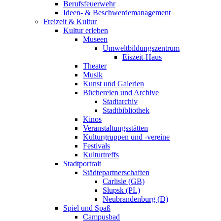
Berufsfeuerwehr
Ideen- & Beschwerdemanagement
Freizeit & Kultur
Kultur erleben
Museen
Umweltbildungszentrum
Eiszeit-Haus
Theater
Musik
Kunst und Galerien
Büchereien und Archive
Stadtarchiv
Stadtbibliothek
Kinos
Veranstaltungsstätten
Kulturgruppen und -vereine
Festivals
Kulturtreffs
Stadtportrait
Städtepartnerschaften
Carlisle (GB)
Slupsk (PL)
Neubrandenburg (D)
Spiel und Spaß
Campusbad