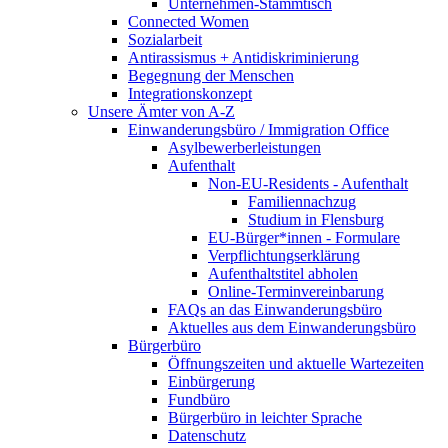
Unternehmen-Stammtisch
Connected Women
Sozialarbeit
Antirassismus + Antidiskriminierung
Begegnung der Menschen
Integrationskonzept
Unsere Ämter von A-Z
Einwanderungsbüro / Immigration Office
Asylbewerberleistungen
Aufenthalt
Non-EU-Residents - Aufenthalt
Familiennachzug
Studium in Flensburg
EU-Bürger*innen - Formulare
Verpflichtungserklärung
Aufenthaltstitel abholen
Online-Terminvereinbarung
FAQs an das Einwanderungsbüro
Aktuelles aus dem Einwanderungsbüro
Bürgerbüro
Öffnungszeiten und aktuelle Wartezeiten
Einbürgerung
Fundbüro
Bürgerbüro in leichter Sprache
Datenschutz