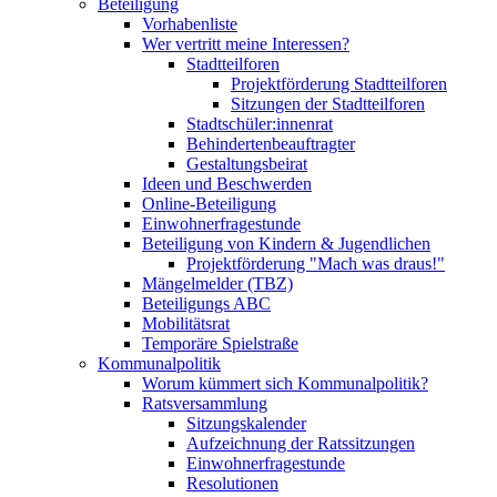
Beteiligung
Vorhabenliste
Wer vertritt meine Interessen?
Stadtteilforen
Projektförderung Stadtteilforen
Sitzungen der Stadtteilforen
Stadtschüler:innenrat
Behindertenbeauftragter
Gestaltungsbeirat
Ideen und Beschwerden
Online-Beteiligung
Einwohnerfragestunde
Beteiligung von Kindern & Jugendlichen
Projektförderung "Mach was draus!"
Mängelmelder (TBZ)
Beteiligungs ABC
Mobilitätsrat
Temporäre Spielstraße
Kommunalpolitik
Worum kümmert sich Kommunalpolitik?
Ratsversammlung
Sitzungskalender
Aufzeichnung der Ratssitzungen
Einwohnerfragestunde
Resolutionen