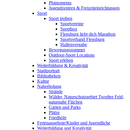
Phänomenta
Jugendzentren & Freizeiteinrichtungen
Sport
Sport treiben
Sportvereine
Sportbox
Flensburg liebt dich Marathon
Sportverband Flensburg
Hallenvergabe
Bewegungssommer
Outdoor-Sport Locations
Sport erleben
Weiterbildung & Kreativität
Stadtportrait
Bibliotheken
Kultur
Naherholung
Strände
Wälder, Naturschutzgebiet Twedter Feld,
naturnahe Flächen
Gärten und Parks
Plätze
Friedhöfe
Ferienangebote/Kinder und Jugendliche
Weiterbildung und Kreativität