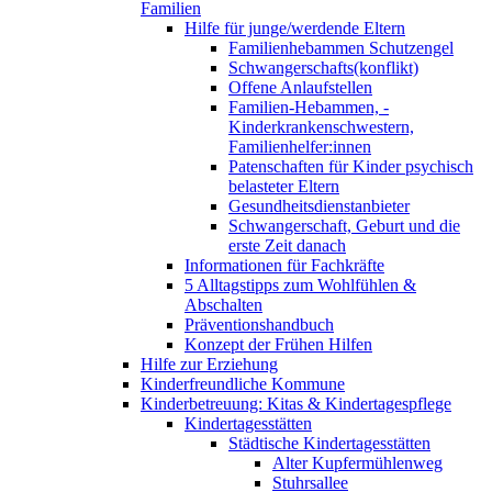
Familien
Hilfe für junge/werdende Eltern
Familienhebammen Schutzengel
Schwangerschafts(konflikt)
Offene Anlaufstellen
Familien-Hebammen, -
Kinderkrankenschwestern,
Familienhelfer:innen
Patenschaften für Kinder psychisch
belasteter Eltern
Gesundheitsdienstanbieter
Schwangerschaft, Geburt und die
erste Zeit danach
Informationen für Fachkräfte
5 Alltagstipps zum Wohlfühlen &
Abschalten
Präventionshandbuch
Konzept der Frühen Hilfen
Hilfe zur Erziehung
Kinderfreundliche Kommune
Kinderbetreuung: Kitas & Kindertagespflege
Kindertagesstätten
Städtische Kindertagesstätten
Alter Kupfermühlenweg
Stuhrsallee