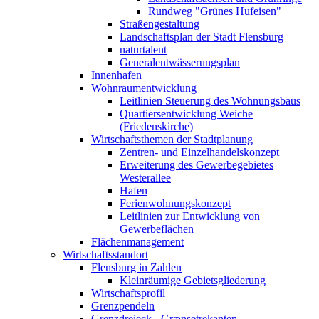
Rundweg "Grünes Hufeisen"
Straßengestaltung
Landschaftsplan der Stadt Flensburg
naturtalent
Generalentwässerungsplan
Innenhafen
Wohnraumentwicklung
Leitlinien Steuerung des Wohnungsbaus
Quartiersentwicklung Weiche
(Friedenskirche)
Wirtschaftsthemen der Stadtplanung
Zentren- und Einzelhandelskonzept
Erweiterung des Gewerbegebietes
Westerallee
Hafen
Ferienwohnungskonzept
Leitlinien zur Entwicklung von
Gewerbeflächen
Flächenmanagement
Wirtschaftsstandort
Flensburg in Zahlen
Kleinräumige Gebietsgliederung
Wirtschaftsprofil
Grenzpendeln
Grenzdreieck - Grænsetrekanten