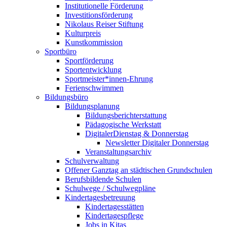
Institutionelle Förderung
Investitionsförderung
Nikolaus Reiser Stiftung
Kulturpreis
Kunstkommission
Sportbüro
Sportförderung
Sportentwicklung
Sportmeister*innen-Ehrung
Ferienschwimmen
Bildungsbüro
Bildungsplanung
Bildungsberichterstattung
Pädagogische Werkstatt
DigitalerDienstag & Donnerstag
Newsletter Digitaler Donnerstag
Veranstaltungsarchiv
Schulverwaltung
Offener Ganztag an städtischen Grundschulen
Berufsbildende Schulen
Schulwege / Schulwegpläne
Kindertagesbetreuung
Kindertagesstätten
Kindertagespflege
Jobs in Kitas