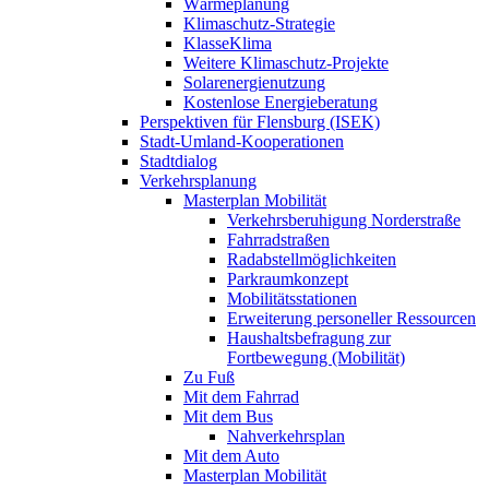
Wärmeplanung
Klimaschutz-Strategie
KlasseKlima
Weitere Klimaschutz-Projekte
Solarenergienutzung
Kostenlose Energieberatung
Perspektiven für Flensburg (ISEK)
Stadt-Umland-Kooperationen
Stadtdialog
Verkehrsplanung
Masterplan Mobilität
Verkehrsberuhigung Norderstraße
Fahrradstraßen
Radabstellmöglichkeiten
Parkraumkonzept
Mobilitätsstationen
Erweiterung personeller Ressourcen
Haushaltsbefragung zur
Fortbewegung (Mobilität)
Zu Fuß
Mit dem Fahrrad
Mit dem Bus
Nahverkehrsplan
Mit dem Auto
Masterplan Mobilität