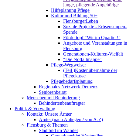
junge, pflegende Angehörige
Hilfeplanung Pflege
Kultur und Bildung 50+
FlensburgerLeben
Soziale Projekte - Erbsensuppen-
Spende
Fördertopf "Wir im Quartier!"
Angebote und Veranstaltungen in
Flensburg
Generationen-Kulturen-Vielfalt
"Die Notfallmappe"
Pflege-Wegweiser
(Teil-)Kostenübernahme der
Pflegekasse
Pflegebedarfsplanung
Regionales Netzwerk Demenz
Seniorenbeirat
Menschen mit Behinderung
Behindertenbeauftragter
Politik & Verwaltung
Kontakt: Unsere Ämter
Ämter (nach Anliegen / von A-Z)
Flensburg & Themen
Stadtbild im Wandel
Gewerbegebiet Westerallee