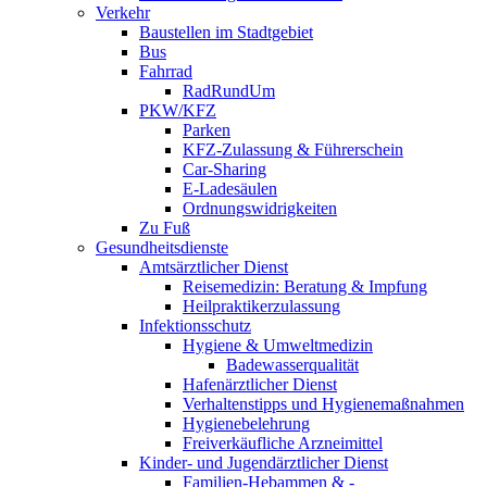
Verkehr
Baustellen im Stadtgebiet
Bus
Fahrrad
RadRundUm
PKW/KFZ
Parken
KFZ-Zulassung & Führerschein
Car-Sharing
E-Ladesäulen
Ordnungswidrigkeiten
Zu Fuß
Gesundheitsdienste
Amtsärztlicher Dienst
Reisemedizin: Beratung & Impfung
Heilpraktikerzulassung
Infektionsschutz
Hygiene & Umweltmedizin
Badewasserqualität
Hafenärztlicher Dienst
Verhaltenstipps und Hygienemaßnahmen
Hygienebelehrung
Freiverkäufliche Arzneimittel
Kinder- und Jugendärztlicher Dienst
Familien-Hebammen & -