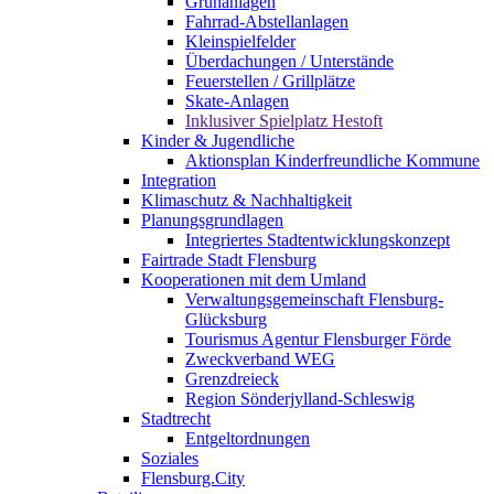
Grünanlagen
Fahrrad-Abstellanlagen
Kleinspielfelder
Überdachungen / Unterstände
Feuerstellen / Grillplätze
Skate-Anlagen
Inklusiver Spielplatz Hestoft
Kinder & Jugendliche
Aktionsplan Kinderfreundliche Kommune
Integration
Klimaschutz & Nachhaltigkeit
Planungsgrundlagen
Integriertes Stadtentwicklungskonzept
Fairtrade Stadt Flensburg
Kooperationen mit dem Umland
Verwaltungsgemeinschaft Flensburg-
Glücksburg
Tourismus Agentur Flensburger Förde
Zweckverband WEG
Grenzdreieck
Region Sönderjylland-Schleswig
Stadtrecht
Entgeltordnungen
Soziales
Flensburg.City