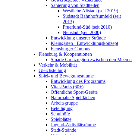
Sanierung von Stadtteilen
Westliche Altstadt (seit 2019)
Südstadt Bahnhofsumfeld (seit
2013)
Fruerlund-Süd (seit 2010)
Neustadt (seit 2000)
Entwicklung unserer Strände
Kleingärten - Entwicklungskonzept
Flensburger Campus
Flensburg & Kooperationen
Smarte Grenzregion zwischen den Meeren
Verkehr & Mobilität
Gleichstellung
Spiel- und Bewegungsräume
Entwicklung des Programms
Vital-Parks (60+)
Öffentliche Sport-Geräte
Naturnahe Spielflächen
Arbeitsgruppe
Beteiligung
Schulhöfe
Spielplätze
Jugend-Aktivitätsräume
Stadt-Strände