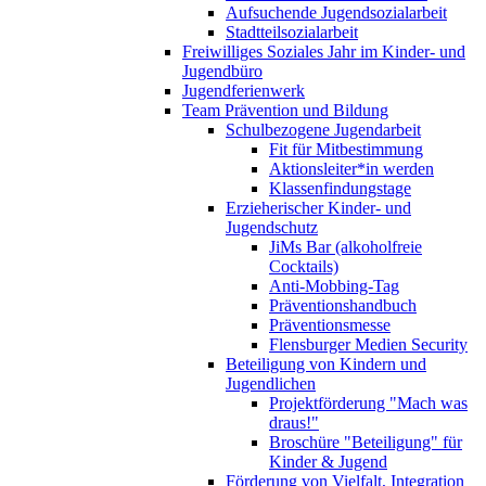
Aufsuchende Jugendsozialarbeit
Stadtteilsozialarbeit
Freiwilliges Soziales Jahr im Kinder- und
Jugendbüro
Jugendferienwerk
Team Prävention und Bildung
Schulbezogene Jugendarbeit
Fit für Mitbestimmung
Aktionsleiter*in werden
Klassenfindungstage
Erzieherischer Kinder- und
Jugendschutz
JiMs Bar (alkoholfreie
Cocktails)
Anti-Mobbing-Tag
Präventionshandbuch
Präventionsmesse
Flensburger Medien Security
Beteiligung von Kindern und
Jugendlichen
Projektförderung "Mach was
draus!"
Broschüre "Beteiligung" für
Kinder & Jugend
Förderung von Vielfalt, Integration