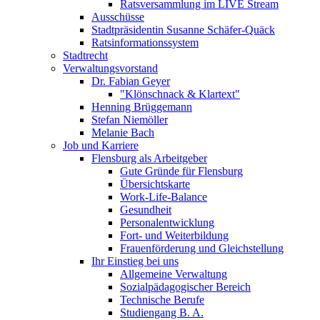
Ratsversammlung im LIVE Stream
Ausschüsse
Stadtpräsidentin Susanne Schäfer-Quäck
Ratsinformationssystem
Stadtrecht
Verwaltungsvorstand
Dr. Fabian Geyer
"Klönschnack & Klartext"
Henning Brüggemann
Stefan Niemöller
Melanie Bach
Job und Karriere
Flensburg als Arbeitgeber
Gute Gründe für Flensburg
Übersichtskarte
Work-Life-Balance
Gesundheit
Personalentwicklung
Fort- und Weiterbildung
Frauenförderung und Gleichstellung
Ihr Einstieg bei uns
Allgemeine Verwaltung
Sozialpädagogischer Bereich
Technische Berufe
Studiengang B. A.