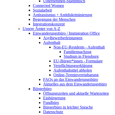
Unternehmen-Stammtisch
Connected Women
Sozialarbeit
Antirassismus + Antidiskriminierung
Begegnung der Menschen
Integrationskonzept
Unsere Ämter von A-Z
Einwanderungsbüro / Immigration Office
Asylbewerberleistungen
Aufenthalt
Non-EU-Residents - Aufenthalt
Familiennachzug
Studium in Flensburg
EU-Bürger*innen - Formulare
Verpflichtungserklärung
Aufenthaltstitel abholen
Online-Terminvereinbarung
FAQs an das Einwanderungsbüro
Aktuelles aus dem Einwanderungsbüro
Bürgerbüro
Öffnungszeiten und aktuelle Wartezeiten
Einbürgerung
Fundbüro
Bürgerbüro in leichter Sprache
Datenschutz