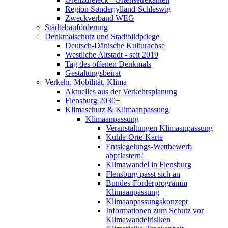
Region Sønderjylland-Schleswig
Zweckverband WEG
Städtebauförderung
Denkmalschutz und Stadtbildpflege
Deutsch-Dänische Kulturachse
Westliche Altstadt - seit 2019
Tag des offenen Denkmals
Gestaltungsbeirat
Verkehr, Mobilität, Klima
Aktuelles aus der Verkehrsplanung
Flensburg 2030+
Klimaschutz & Klimaanpassung
Klimaanpassung
Veranstaltungen Klimaanpassung
Kühle-Orte-Karte
Entsiegelungs-Wettbewerb
abpflastern!
Klimawandel in Flensburg
Flensburg passt sich an
Bundes-Förderprogramm
Klimaanpassung
Klimaanpassungskonzept
Informationen zum Schutz vor
Klimawandelrisiken