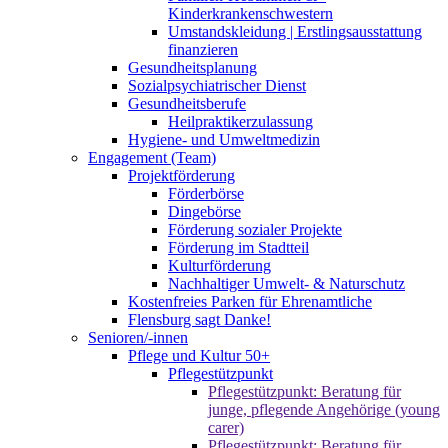
Kinderkrankenschwestern
Umstandskleidung | Erstlingsausstattung
finanzieren
Gesundheitsplanung
Sozialpsychiatrischer Dienst
Gesundheitsberufe
Heilpraktikerzulassung
Hygiene- und Umweltmedizin
Engagement (Team)
Projektförderung
Förderbörse
Dingebörse
Förderung sozialer Projekte
Förderung im Stadtteil
Kulturförderung
Nachhaltiger Umwelt- & Naturschutz
Kostenfreies Parken für Ehrenamtliche
Flensburg sagt Danke!
Senioren/-innen
Pflege und Kultur 50+
Pflegestützpunkt
Pflegestützpunkt: Beratung für
junge, pflegende Angehörige (young
carer)
Pflegestützpunkt: Beratung für