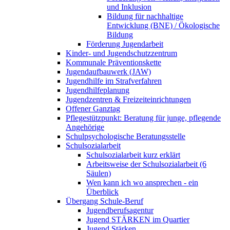
und Inklusion
Bildung für nachhaltige
Entwicklung (BNE) / Ökologische
Bildung
Förderung Jugendarbeit
Kinder- und Jugendschutzzentrum
Kommunale Präventionskette
Jugendaufbauwerk (JAW)
Jugendhilfe im Strafverfahren
Jugendhilfeplanung
Jugendzentren & Freizeiteinrichtungen
Offener Ganztag
Pflegestützpunkt: Beratung für junge, pflegende
Angehörige
Schulpsychologische Beratungsstelle
Schulsozialarbeit
Schulsozialarbeit kurz erklärt
Arbeitsweise der Schulsozialarbeit (6
Säulen)
Wen kann ich wo ansprechen - ein
Überblick
Übergang Schule-Beruf
Jugendberufsagentur
Jugend STÄRKEN im Quartier
Jugend Stärken