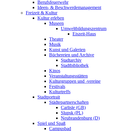
Berufsfeuerwehr
Ideen- & Beschwerdemanagement
Freizeit & Kultur
Kultur erleben
Museen
Umweltbildungszentrum
Eiszeit-Haus
Theater
Musik
Kunst und Galerien
Büchereien und Archive
Stadtarchiv
Stadtbibliothek
Kinos
Veranstaltungsstätten
Kulturgruppen und -vereine
Festivals
Kulturtreffs
Stadtportrait
Städtepartnerschaften
Carlisle (GB)
Slupsk (PL)
Neubrandenburg (D)
Spiel und Spaß
Campusbad