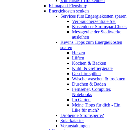
Klimarisiko Trockenheit
Klimapakt Flensburg
Energiekosten senken
Services fürs Engergiekosten sparen
Verbraucherzentrale SH
Kostenloser Stromspar-Check
Messgeräte der Stadtwerke
ausleihen
Kevins Tipps zum EnergieKosten
sparen
Heizen
Lüften
Kochen & Backen
Kühl- & Gefriergeräte
Geschirr spülen
Wäsche waschen & trocknen
Duschen & Baden
Fernseher, Computer,
Notebooks
Im Garten
Meine Tipps für dich - Ein
Like für mich?
Drohende Stromsperre?
Solarkataster
Veranstaltungen