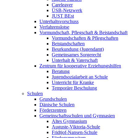
Careleaver
ÜSB-Netzwerk
JUST BEst
Unterhaltsvorschuss
Verfahrenslotse
Vormundschaft, Pflegschaft & Beistandschaft
Vormundschaften & Pflegschaften
Beistandschaften
Beurkundung (Jugendamt)
Gemeinsames Sorgerecht
Unterhalt & Vaterschaft
Zentrum für kooperative Erziehungshilfen
Beratung
Jugendsozialarbeit an Schule
Unterricht für Kranke
Temporäre Beschulung
Schulen
Grundschulen
Dänische Schulen
Förderzentren
Gemeinschaftsschulen und Gymnasien
Altes Gymnasium
Auguste-Viktoria-Schule
Fridtjof-Nansen-Schule
Fördegymnasium