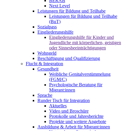
BERAB
Next Level
Leistungen für Bildung und Teilhabe
Leistungen für Bildung und Teilhabe
(BuT)
Sozialpass
Eingliederungshilfe
Eingliederungshilfe für Kinder und
Jugendliche mit körperlichen, geistigen
oder Sinnesbeeinträchtigungen
Wohngeld
Beschäftigung und Qualifizierung
Flucht & Integration
Gesundheit
Weibliche Genitalverstümmelung
(FGM/C)
Psychologische Beratung für
Migrant:innen
Sprache
Runder Tisch für Integration
Aktuelles
Video und Broschüre
Protokolle und Jahresberichte
Projekte und weitere Angebote
Ausbildung & Arbeit für Migrant:innen