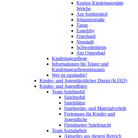
Kneipp Kindertagestätte
Weiche
Am Sophienhof
Johannisstraße
Tarup
Engelsby
Fruerlund
Neustadt
Schwedenheim
Am Ostseebad
Kindertagespflege
Informationen für Träger und
Kindertagespflegepersonen
Wer ist zuständig?
Kinder- und Jugendärztlicher Dienst (KJÄD)
Kinder- und Jugendbüro
Team Spielmobil
Spielmobil
Spielplätze
Spielgeräte- und Materialverleih
Ferienpass für Kinder und
Jugendliche
Flensburger Spielenacht
Team Sozialarbeit
Aktuelles aus diesem Bereich