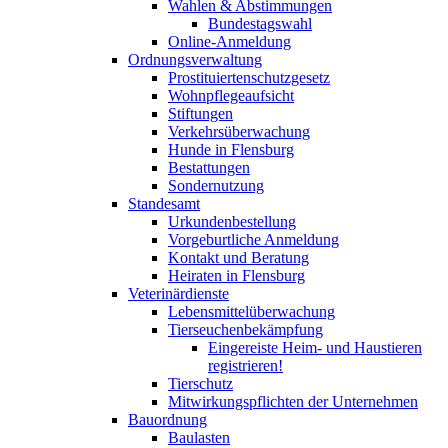
Wahlen & Abstimmungen
Bundestagswahl
Online-Anmeldung
Ordnungsverwaltung
Prostituiertenschutzgesetz
Wohnpflegeaufsicht
Stiftungen
Verkehrsüberwachung
Hunde in Flensburg
Bestattungen
Sondernutzung
Standesamt
Urkundenbestellung
Vorgeburtliche Anmeldung
Kontakt und Beratung
Heiraten in Flensburg
Veterinärdienste
Lebensmittelüberwachung
Tierseuchenbekämpfung
Eingereiste Heim- und Haustieren
registrieren!
Tierschutz
Mitwirkungspflichten der Unternehmen
Bauordnung
Baulasten