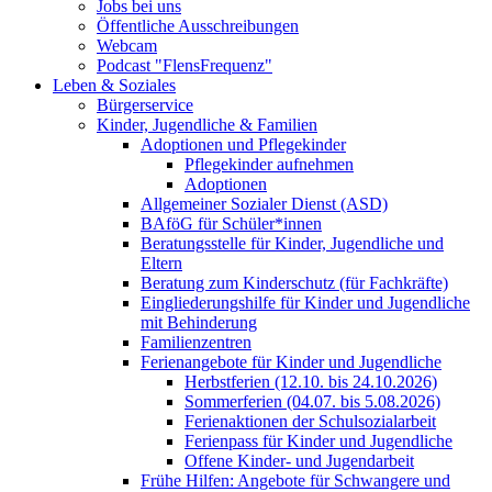
Jobs bei uns
Öffentliche Ausschreibungen
Webcam
Podcast "FlensFrequenz"
Leben & Soziales
Bürgerservice
Kinder, Jugendliche & Familien
Adoptionen und Pflegekinder
Pflegekinder aufnehmen
Adoptionen
Allgemeiner Sozialer Dienst (ASD)
BAföG für Schüler*innen
Beratungsstelle für Kinder, Jugendliche und
Eltern
Beratung zum Kinderschutz (für Fachkräfte)
Eingliederungshilfe für Kinder und Jugendliche
mit Behinderung
Familienzentren
Ferienangebote für Kinder und Jugendliche
Herbstferien (12.10. bis 24.10.2026)
Sommerferien (04.07. bis 5.08.2026)
Ferienaktionen der Schulsozialarbeit
Ferienpass für Kinder und Jugendliche
Offene Kinder- und Jugendarbeit
Frühe Hilfen: Angebote für Schwangere und