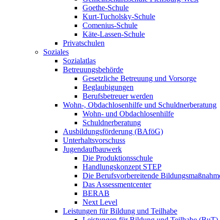
Goethe-Schule
Kurt-Tucholsky-Schule
Comenius-Schule
Käte-Lassen-Schule
Privatschulen
Soziales
Sozialatlas
Betreuungsbehörde
Gesetzliche Betreuung und Vorsorge
Beglaubigungen
Berufsbetreuer werden
Wohn-, Obdachlosenhilfe und Schuldnerberatung
Wohn- und Obdachlosenhilfe
Schuldnerberatung
Ausbildungsförderung (BAföG)
Unterhaltsvorschuss
Jugendaufbauwerk
Die Produktionsschule
Handlungskonzept STEP
Die Berufsvorbereitende Bildungsmaßnahm
Das Assessmentcenter
BERAB
Next Level
Leistungen für Bildung und Teilhabe
Leistungen für Bildung und Teilhabe (BuT)