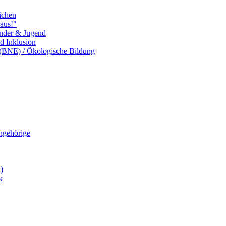
ichen
aus!"
inder & Jugend
nd Inklusion
 (BNE) / Ökologische Bildung
Angehörige
)
k