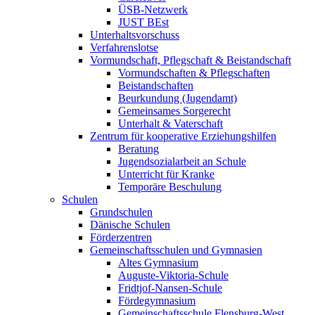
ÜSB-Netzwerk
JUST BEst
Unterhaltsvorschuss
Verfahrenslotse
Vormundschaft, Pflegschaft & Beistandschaft
Vormundschaften & Pflegschaften
Beistandschaften
Beurkundung (Jugendamt)
Gemeinsames Sorgerecht
Unterhalt & Vaterschaft
Zentrum für kooperative Erziehungshilfen
Beratung
Jugendsozialarbeit an Schule
Unterricht für Kranke
Temporäre Beschulung
Schulen
Grundschulen
Dänische Schulen
Förderzentren
Gemeinschaftsschulen und Gymnasien
Altes Gymnasium
Auguste-Viktoria-Schule
Fridtjof-Nansen-Schule
Fördegymnasium
Gemeinschaftsschule Flensburg-West