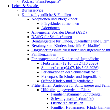
Podcast "FlensFrequenz"
Leben & Soziales
Bürgerservice
Kinder, Jugendliche & Familien
Adoptionen und Pflegekinder
Pflegekinder aufnehmen
Adoptionen
Allgemeiner Sozialer Dienst (ASD)
BAföG für Schüler*innen
Beratungsstelle für Kinder, Jugendliche und Eltern
Beratung zum Kinderschutz (für Fachkräfte)
Eingliederungshilfe für Kinder und Jugendliche m
Familienzentren
Ferienangebote für Kinder und Jugendliche
Herbstferien (12.10. bis 24.10.2026)
Sommerferien (04.07. bis 5.08.2026)
Ferienaktionen der Schulsozialarbeit
Ferienpass für Kinder und Jugendliche
Offene Kinder- und Jugendarbeit
Frühe Hilfen: Angebote für Schwangere und Fami
Hilfe für junge/werdende Eltern
Familienhebammen Schutzengel
Schwangerschafts(konflikt)
Offene Anlaufstellen
Familien-Hebammen, -Kinderkrankens