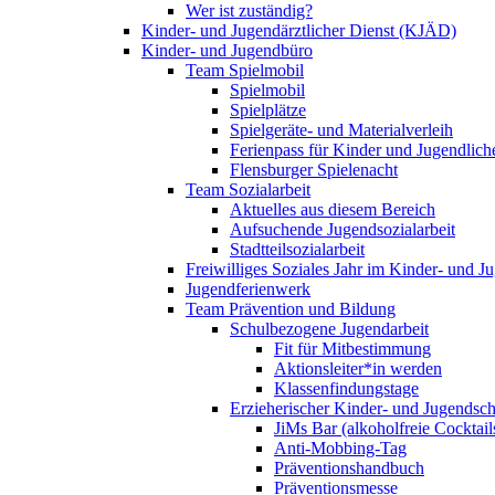
Wer ist zuständig?
Kinder- und Jugendärztlicher Dienst (KJÄD)
Kinder- und Jugendbüro
Team Spielmobil
Spielmobil
Spielplätze
Spielgeräte- und Materialverleih
Ferienpass für Kinder und Jugendlich
Flensburger Spielenacht
Team Sozialarbeit
Aktuelles aus diesem Bereich
Aufsuchende Jugendsozialarbeit
Stadtteilsozialarbeit
Freiwilliges Soziales Jahr im Kinder- und 
Jugendferienwerk
Team Prävention und Bildung
Schulbezogene Jugendarbeit
Fit für Mitbestimmung
Aktionsleiter*in werden
Klassenfindungstage
Erzieherischer Kinder- und Jugendsch
JiMs Bar (alkoholfreie Cocktail
Anti-Mobbing-Tag
Präventionshandbuch
Präventionsmesse