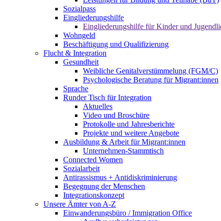
Sozialpass
Eingliederungshilfe
Eingliederungshilfe für Kinder und Jugendli
Wohngeld
Beschäftigung und Qualifizierung
Flucht & Integration
Gesundheit
Weibliche Genitalverstümmelung (FGM/C)
Psychologische Beratung für Migrant:innen
Sprache
Runder Tisch für Integration
Aktuelles
Video und Broschüre
Protokolle und Jahresberichte
Projekte und weitere Angebote
Ausbildung & Arbeit für Migrant:innen
Unternehmen-Stammtisch
Connected Women
Sozialarbeit
Antirassismus + Antidiskriminierung
Begegnung der Menschen
Integrationskonzept
Unsere Ämter von A-Z
Einwanderungsbüro / Immigration Office