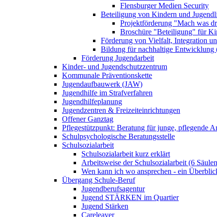
Flensburger Medien Security
Beteiligung von Kindern und Jugendl
Projektförderung "Mach was dr
Broschüre "Beteiligung" für K
Förderung von Vielfalt, Integration u
Bildung für nachhaltige Entwicklung
Förderung Jugendarbeit
Kinder- und Jugendschutzzentrum
Kommunale Präventionskette
Jugendaufbauwerk (JAW)
Jugendhilfe im Strafverfahren
Jugendhilfeplanung
Jugendzentren & Freizeiteinrichtungen
Offener Ganztag
Pflegestützpunkt: Beratung für junge, pflegende 
Schulpsychologische Beratungsstelle
Schulsozialarbeit
Schulsozialarbeit kurz erklärt
Arbeitsweise der Schulsozialarbeit (6 Säulen
Wen kann ich wo ansprechen - ein Überblic
Übergang Schule-Beruf
Jugendberufsagentur
Jugend STÄRKEN im Quartier
Jugend Stärken
Careleaver