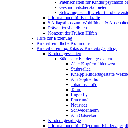
Patenschaften für Kinder psychisch bel
Gesundheitsdienstanbieter
Schwangerschaft, Geburt und die erst
Informationen für Fachkräfte
5 Alltagstipps zum Wohlfühlen & Abschalte
Präventionshandbuch
Konzept der Frühen Hilfen
Hilfe zur Erziehung
Kinderfreundliche Kommune
Kinderbetreuung: Kitas & Kindertagespflege
Kindertagesstätten
Städtische Kindertagesstätten
Alter Kupfermühlenweg
Stuhrsallee
Kneipp Kindertagestätte Weich
Am Sophienhof
Johannisstraße
Tarup
Engelsby
Fruerlund
Neustadt
Schwedenheim
Am Ostseebad
Kindertagespflege
Informationen für Träger und Kindertagespf