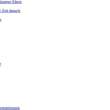
asteter Eltern
e Zeit danach
n
e
legepersonen