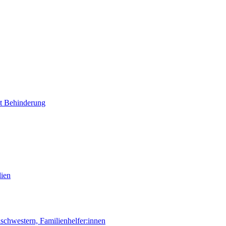
it Behinderung
lien
chwestern, Familienhelfer:innen