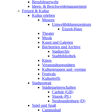
Berufsfeuerwehr
Ideen- & Beschwerdemanagement
Freizeit & Kultur
Kultur erleben
Museen
Umweltbildungszentrum
Eiszeit-Haus
Theater
Musik
Kunst und Galerien
Büchereien und Archive
Stadtarchiv
Stadtbibliothek
Kinos
Veranstaltungsstätten
Kulturgruppen und -vereine
Festivals
Kulturtreffs
Stadtportrait
Städtepartnerschaften
Carlisle (GB)
Slupsk (PL)
Neubrandenburg (D)
Spiel und Spaß
Campusbad