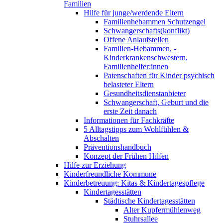
Familien
Hilfe für junge/werdende Eltern
Familienhebammen Schutzengel
Schwangerschafts(konflikt)
Offene Anlaufstellen
Familien-Hebammen, -
Kinderkrankenschwestern,
Familienhelfer:innen
Patenschaften für Kinder psychisch
belasteter Eltern
Gesundheitsdienstanbieter
Schwangerschaft, Geburt und die
erste Zeit danach
Informationen für Fachkräfte
5 Alltagstipps zum Wohlfühlen &
Abschalten
Präventionshandbuch
Konzept der Frühen Hilfen
Hilfe zur Erziehung
Kinderfreundliche Kommune
Kinderbetreuung: Kitas & Kindertagespflege
Kindertagesstätten
Städtische Kindertagesstätten
Alter Kupfermühlenweg
Stuhrsallee