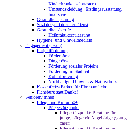
Kinderkrankenschwestern
Umstandskleidung | Erstlingsausstattung
finanzieren
Gesundheitsplanung
Sozialpsychiatrischer Dienst
Gesundheitsberufe
Heilpraktikerzulassung
Hygiene- und Umweltmedizin
Engagement (Team)
Projektförderung
Förderbörse
Dingebörse
Förderung sozialer Projekte
Förderung im Stadtteil
Kulturförderung
Nachhaltiger Umwelt- & Naturschutz
Kostenfreies Parken für Ehrenamtliche
Flensburg sagt Danke!
Senioren/-innen
Pflege und Kultur 50+
Pflegestützpunkt
Pflegestützpunkt: Beratung für
junge, pflegende Angehörige (young
carer)
Pflegestützpunkt: Beratung für