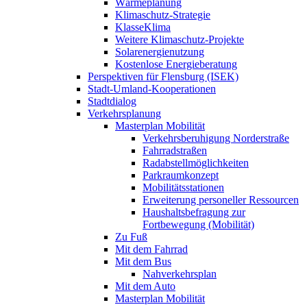
Wärmeplanung
Klimaschutz-Strategie
KlasseKlima
Weitere Klimaschutz-Projekte
Solarenergienutzung
Kostenlose Energieberatung
Perspektiven für Flensburg (ISEK)
Stadt-Umland-Kooperationen
Stadtdialog
Verkehrsplanung
Masterplan Mobilität
Verkehrsberuhigung Norderstraße
Fahrradstraßen
Radabstellmöglichkeiten
Parkraumkonzept
Mobilitätsstationen
Erweiterung personeller Ressourcen
Haushaltsbefragung zur
Fortbewegung (Mobilität)
Zu Fuß
Mit dem Fahrrad
Mit dem Bus
Nahverkehrsplan
Mit dem Auto
Masterplan Mobilität