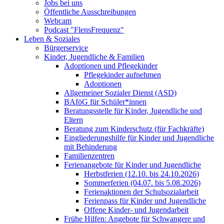
Jobs bei uns
Öffentliche Ausschreibungen
Webcam
Podcast "FlensFrequenz"
Leben & Soziales
Bürgerservice
Kinder, Jugendliche & Familien
Adoptionen und Pflegekinder
Pflegekinder aufnehmen
Adoptionen
Allgemeiner Sozialer Dienst (ASD)
BAföG für Schüler*innen
Beratungsstelle für Kinder, Jugendliche und
Eltern
Beratung zum Kinderschutz (für Fachkräfte)
Eingliederungshilfe für Kinder und Jugendliche
mit Behinderung
Familienzentren
Ferienangebote für Kinder und Jugendliche
Herbstferien (12.10. bis 24.10.2026)
Sommerferien (04.07. bis 5.08.2026)
Ferienaktionen der Schulsozialarbeit
Ferienpass für Kinder und Jugendliche
Offene Kinder- und Jugendarbeit
Frühe Hilfen: Angebote für Schwangere und