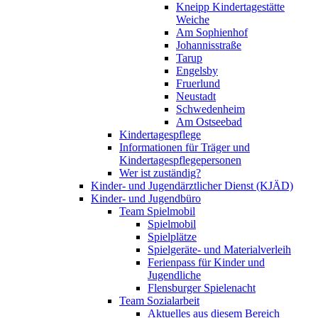
Kneipp Kindertagestätte
Weiche
Am Sophienhof
Johannisstraße
Tarup
Engelsby
Fruerlund
Neustadt
Schwedenheim
Am Ostseebad
Kindertagespflege
Informationen für Träger und
Kindertagespflegepersonen
Wer ist zuständig?
Kinder- und Jugendärztlicher Dienst (KJÄD)
Kinder- und Jugendbüro
Team Spielmobil
Spielmobil
Spielplätze
Spielgeräte- und Materialverleih
Ferienpass für Kinder und
Jugendliche
Flensburger Spielenacht
Team Sozialarbeit
Aktuelles aus diesem Bereich