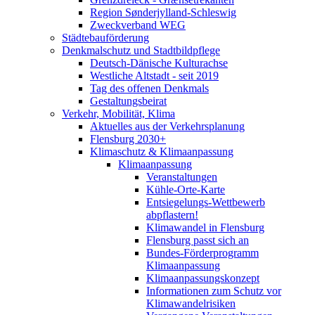
Region Sønderjylland-Schleswig
Zweckverband WEG
Städtebauförderung
Denkmalschutz und Stadtbildpflege
Deutsch-Dänische Kulturachse
Westliche Altstadt - seit 2019
Tag des offenen Denkmals
Gestaltungsbeirat
Verkehr, Mobilität, Klima
Aktuelles aus der Verkehrsplanung
Flensburg 2030+
Klimaschutz & Klimaanpassung
Klimaanpassung
Veranstaltungen
Kühle-Orte-Karte
Entsiegelungs-Wettbewerb
abpflastern!
Klimawandel in Flensburg
Flensburg passt sich an
Bundes-Förderprogramm
Klimaanpassung
Klimaanpassungskonzept
Informationen zum Schutz vor
Klimawandelrisiken