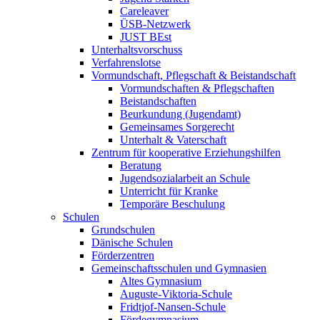
Careleaver
ÜSB-Netzwerk
JUST BEst
Unterhaltsvorschuss
Verfahrenslotse
Vormundschaft, Pflegschaft & Beistandschaft
Vormundschaften & Pflegschaften
Beistandschaften
Beurkundung (Jugendamt)
Gemeinsames Sorgerecht
Unterhalt & Vaterschaft
Zentrum für kooperative Erziehungshilfen
Beratung
Jugendsozialarbeit an Schule
Unterricht für Kranke
Temporäre Beschulung
Schulen
Grundschulen
Dänische Schulen
Förderzentren
Gemeinschaftsschulen und Gymnasien
Altes Gymnasium
Auguste-Viktoria-Schule
Fridtjof-Nansen-Schule
Fördegymnasium