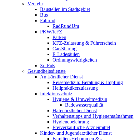
Verkehr
Baustellen im Stadtgebiet
Bus
Fahrrad
RadRundUm
PKW/KFZ
Parken
KFZ-Zulassung & Führerschein
Car-Sharing
E-Ladesäulen
Ordnungswidrigkeiten
Zu Fuß
Gesundheitsdienste
Amtsärztlicher Dienst
Reisemedizin: Beratung & Impfung
Heilpraktikerzulassung
Infektionsschutz
Hygiene & Umweltmedizin
Badewasserqualität
Hafenärztlicher Dienst
Verhaltenstipps und Hygienemaßnahmen
Hygienebelehrung
Freiverkäufliche Arzneimittel
Kinder- und Jugendärztlicher Dienst
Familien-Hebammen & -