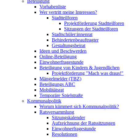
Beteiligung
Vorhabenliste
Wer vertritt meine Interessen?
Stadtteilforen
Projektförderung Stadtteilforen
Sitzungen der Stadtteilforen
Stadtschüler:innenrat
Behindertenbeauftragter
Gestaltungsbeirat
Ideen und Beschwerden
Online-Beteiligung
Einwohnerfragestunde
Beteiligung von Kindern & Jugendlichen
Projektförderung "Mach was draus!"
Mängelmelder (TBZ)
Beteiligungs ABC
Mobilitätsrat
Temporäre Spielstraße
Kommunalpolitik
Worum kümmert sich Kommunalpolitik?
Ratsversammlung
Sitzungskalender
Aufzeichnung der Ratssitzungen
Einwohnerfragestunde
Resolutionen