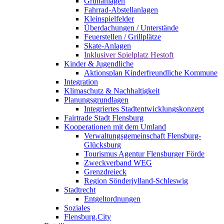
Grünanlagen
Fahrrad-Abstellanlagen
Kleinspielfelder
Überdachungen / Unterstände
Feuerstellen / Grillplätze
Skate-Anlagen
Inklusiver Spielplatz Hestoft
Kinder & Jugendliche
Aktionsplan Kinderfreundliche Kommune
Integration
Klimaschutz & Nachhaltigkeit
Planungsgrundlagen
Integriertes Stadtentwicklungskonzept
Fairtrade Stadt Flensburg
Kooperationen mit dem Umland
Verwaltungsgemeinschaft Flensburg-
Glücksburg
Tourismus Agentur Flensburger Förde
Zweckverband WEG
Grenzdreieck
Region Sönderjylland-Schleswig
Stadtrecht
Entgeltordnungen
Soziales
Flensburg.City