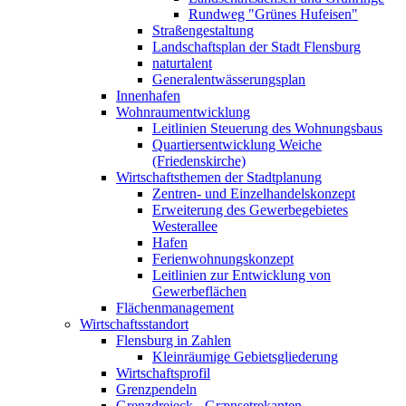
Rundweg "Grünes Hufeisen"
Straßengestaltung
Landschaftsplan der Stadt Flensburg
naturtalent
Generalentwässerungsplan
Innenhafen
Wohnraumentwicklung
Leitlinien Steuerung des Wohnungsbaus
Quartiersentwicklung Weiche
(Friedenskirche)
Wirtschaftsthemen der Stadtplanung
Zentren- und Einzelhandelskonzept
Erweiterung des Gewerbegebietes
Westerallee
Hafen
Ferienwohnungskonzept
Leitlinien zur Entwicklung von
Gewerbeflächen
Flächenmanagement
Wirtschaftsstandort
Flensburg in Zahlen
Kleinräumige Gebietsgliederung
Wirtschaftsprofil
Grenzpendeln
Grenzdreieck - Grænsetrekanten