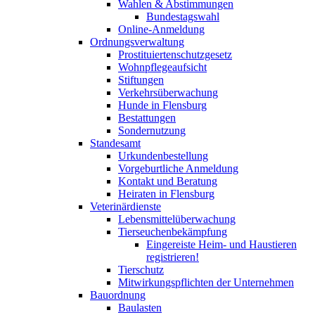
Wahlen & Abstimmungen
Bundestagswahl
Online-Anmeldung
Ordnungsverwaltung
Prostituiertenschutzgesetz
Wohnpflegeaufsicht
Stiftungen
Verkehrsüberwachung
Hunde in Flensburg
Bestattungen
Sondernutzung
Standesamt
Urkundenbestellung
Vorgeburtliche Anmeldung
Kontakt und Beratung
Heiraten in Flensburg
Veterinärdienste
Lebensmittelüberwachung
Tierseuchenbekämpfung
Eingereiste Heim- und Haustieren
registrieren!
Tierschutz
Mitwirkungspflichten der Unternehmen
Bauordnung
Baulasten