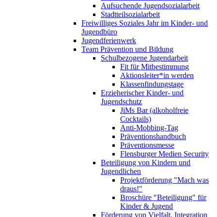
Aufsuchende Jugendsozialarbeit
Stadtteilsozialarbeit
Freiwilliges Soziales Jahr im Kinder- und
Jugendbüro
Jugendferienwerk
Team Prävention und Bildung
Schulbezogene Jugendarbeit
Fit für Mitbestimmung
Aktionsleiter*in werden
Klassenfindungstage
Erzieherischer Kinder- und
Jugendschutz
JiMs Bar (alkoholfreie
Cocktails)
Anti-Mobbing-Tag
Präventionshandbuch
Präventionsmesse
Flensburger Medien Security
Beteiligung von Kindern und
Jugendlichen
Projektförderung "Mach was
draus!"
Broschüre "Beteiligung" für
Kinder & Jugend
Förderung von Vielfalt, Integration