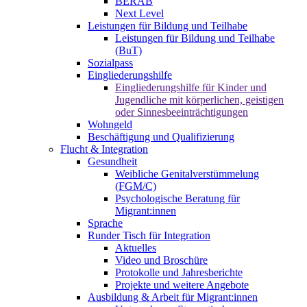
BERAB
Next Level
Leistungen für Bildung und Teilhabe
Leistungen für Bildung und Teilhabe
(BuT)
Sozialpass
Eingliederungshilfe
Eingliederungshilfe für Kinder und
Jugendliche mit körperlichen, geistigen
oder Sinnesbeeinträchtigungen
Wohngeld
Beschäftigung und Qualifizierung
Flucht & Integration
Gesundheit
Weibliche Genitalverstümmelung
(FGM/C)
Psychologische Beratung für
Migrant:innen
Sprache
Runder Tisch für Integration
Aktuelles
Video und Broschüre
Protokolle und Jahresberichte
Projekte und weitere Angebote
Ausbildung & Arbeit für Migrant:innen