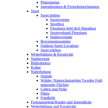
Phänomenta
Jugendzentren & Freizeiteinrichtungen
Sport
Sport treiben
Sportvereine
Sportbox
Flensburg liebt dich Marathon
Sportverband Flensburg
Hallenvergabe
Bewegungssommer
Outdoor-Sport Locations
Sport erleben
Weiterbildung & Kreativität
Stadtportrait
Bibliotheken
Kultur
Naherholung
Strände
Wälder, Naturschutzgebiet Twedter Feld,
naturnahe Flächen
Gärten und Parks
Plätze
Friedhöfe
Ferienangebote/Kinder und Jugendliche
Weiterbildung und Kreativität