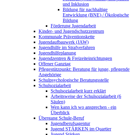
und Inklusion
Bildung für nachhaltige
Entwicklung (BNE) / Ökologische
Bildung
Förderung Jugendarbeit
Kinder- und Jugendschutzzentrum
Kommunale Präventionskette
Jugendaufbauwerk (JAW)
Jugendhilfe im Strafverfahren
Jugendhilfeplanung
Jugendzentren & Freizeiteinrichtungen
Offener Ganztag
Pflegestützpunkt: Beratung für junge, pflegende
Angehörige
Schulpsychologische Beratungsstelle
Schulsozialarbeit
Schulsozialarbeit kurz erklärt
Arbeitsweise der Schulsozialarbeit (6
Säulen)
Wen kann ich wo ansprechen - ein
Überblick
Übergang Schule-Beruf
Jugendberufsagentur
Jugend STÄRKEN im Quartier
Jugend Stärken