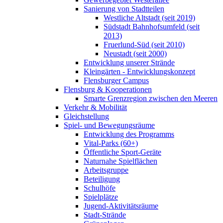
Sanierung von Stadtteilen
Westliche Altstadt (seit 2019)
Südstadt Bahnhofsumfeld (seit
2013)
Fruerlund-Süd (seit 2010)
Neustadt (seit 2000)
Entwicklung unserer Strände
Kleingärten - Entwicklungskonzept
Flensburger Campus
Flensburg & Kooperationen
Smarte Grenzregion zwischen den Meeren
Verkehr & Mobilität
Gleichstellung
Spiel- und Bewegungsräume
Entwicklung des Programms
Vital-Parks (60+)
Öffentliche Sport-Geräte
Naturnahe Spielflächen
Arbeitsgruppe
Beteiligung
Schulhöfe
Spielplätze
Jugend-Aktivitätsräume
Stadt-Strände