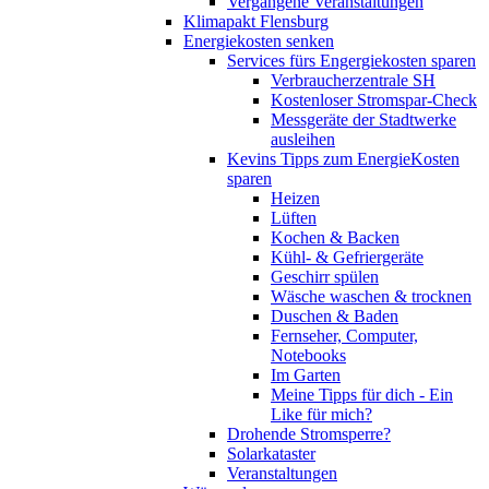
Vergangene Veranstaltungen
Klimapakt Flensburg
Energiekosten senken
Services fürs Engergiekosten sparen
Verbraucherzentrale SH
Kostenloser Stromspar-Check
Messgeräte der Stadtwerke
ausleihen
Kevins Tipps zum EnergieKosten
sparen
Heizen
Lüften
Kochen & Backen
Kühl- & Gefriergeräte
Geschirr spülen
Wäsche waschen & trocknen
Duschen & Baden
Fernseher, Computer,
Notebooks
Im Garten
Meine Tipps für dich - Ein
Like für mich?
Drohende Stromsperre?
Solarkataster
Veranstaltungen