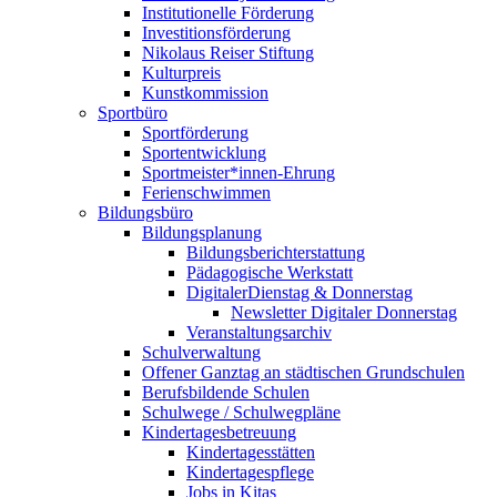
Institutionelle Förderung
Investitionsförderung
Nikolaus Reiser Stiftung
Kulturpreis
Kunstkommission
Sportbüro
Sportförderung
Sportentwicklung
Sportmeister*innen-Ehrung
Ferienschwimmen
Bildungsbüro
Bildungsplanung
Bildungsberichterstattung
Pädagogische Werkstatt
DigitalerDienstag & Donnerstag
Newsletter Digitaler Donnerstag
Veranstaltungsarchiv
Schulverwaltung
Offener Ganztag an städtischen Grundschulen
Berufsbildende Schulen
Schulwege / Schulwegpläne
Kindertagesbetreuung
Kindertagesstätten
Kindertagespflege
Jobs in Kitas