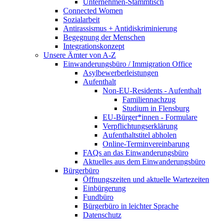
Unternehmen-Stammtisch
Connected Women
Sozialarbeit
Antirassismus + Antidiskriminierung
Begegnung der Menschen
Integrationskonzept
Unsere Ämter von A-Z
Einwanderungsbüro / Immigration Office
Asylbewerberleistungen
Aufenthalt
Non-EU-Residents - Aufenthalt
Familiennachzug
Studium in Flensburg
EU-Bürger*innen - Formulare
Verpflichtungserklärung
Aufenthaltstitel abholen
Online-Terminvereinbarung
FAQs an das Einwanderungsbüro
Aktuelles aus dem Einwanderungsbüro
Bürgerbüro
Öffnungszeiten und aktuelle Wartezeiten
Einbürgerung
Fundbüro
Bürgerbüro in leichter Sprache
Datenschutz