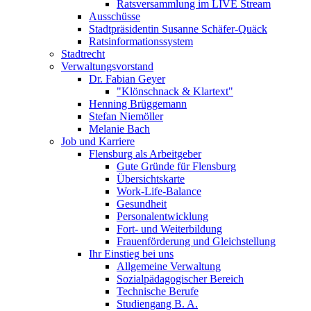
Ratsversammlung im LIVE Stream
Ausschüsse
Stadtpräsidentin Susanne Schäfer-Quäck
Ratsinformationssystem
Stadtrecht
Verwaltungsvorstand
Dr. Fabian Geyer
"Klönschnack & Klartext"
Henning Brüggemann
Stefan Niemöller
Melanie Bach
Job und Karriere
Flensburg als Arbeitgeber
Gute Gründe für Flensburg
Übersichtskarte
Work-Life-Balance
Gesundheit
Personalentwicklung
Fort- und Weiterbildung
Frauenförderung und Gleichstellung
Ihr Einstieg bei uns
Allgemeine Verwaltung
Sozialpädagogischer Bereich
Technische Berufe
Studiengang B. A.