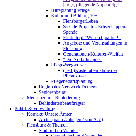
junge, pflegende Angehörige
Hilfeplanung Pflege
Kultur und Bildung 50+
FlensburgerLeben
Soziale Projekte - Erbsensuppen-
Spende
Fördertopf "Wir im Quartier!"
Angebote und Veranstaltungen in
Flensburg
Generationen-Kulturen-Vielfalt
"Die Notfallmappe"
Pflege-Wegweiser
(Teil-)Kostenübernahme der
Pflegekasse
Pflegebedarfsplanung
Regionales Netzwerk Demenz
Seniorenbeirat
Menschen mit Behinderung
Behindertenbeauftragter
Politik & Verwaltung
Kontakt: Unsere Ämter
Ämter (nach Anliegen / von A-Z)
Flensburg & Themen
Stadtbild im Wandel
Gewerbegebiet Westerallee