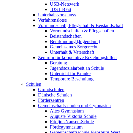
ÜSB-Netzwerk
JUST BEst
Unterhaltsvorschuss
Verfahrenslotse
Vormundschaft, Pflegschaft & Beistandschaft
Vormundschaften & Pflegschaften
Beistandschaften
Beurkundung (Jugendamt)
Gemeinsames Sorgerecht
Unterhalt & Vaterschaft
Zentrum für kooperative Erziehungshilfen
Beratung
Jugendsozialarbeit an Schule
Unterricht für Kranke
Temporäre Beschulung
Schulen
Grundschulen
Dänische Schulen
Förderzentren
Gemeinschaftsschulen und Gymnasien
Altes Gymnasium
Auguste-Viktoria-Schule
Fridtjof-Nansen-Schule
Fördegymnasium
Gemeinschaftsschule Flensburg-West