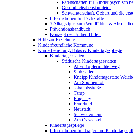
Patenschaften für Kinder psychisch bel
Gesundheitsdienstanbieter
Schwangerschaft, Geburt und die erst
Informationen für Fachkräfte
5 Alltagstipps zum Wohlfühlen & Abschalte
Präventionshandbuch
Konzept der Frühen Hilfen
Hilfe zur Erziehung
Kinderfreundliche Kommune
Kinderbetreuung: Kitas & Kindertagespflege
Kindertagesstätten
Städtische Kindertagesstätten
Alter Kupfermühlenweg
Stuhrsallee
Kneipp Kindertagestätte Weich
Am Sophienhof
Johannisstraße
Tarup
Engelsby
Fruerlund
Neustadt
Schwedenheim
Am Ostseebad
Kindertagespflege
Informationen für Träger und Kindertagespf