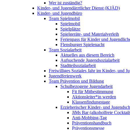
Wer ist zuständig?
Kinder- und Jugendärztlicher Dienst (KJÄD)
Kinder- und Jugendbüro
Team Spielmobil
Spielmobil
Spielplätze
Spielgeräte- und Materialverleih
Ferienpass für Kinder und Jugendlich
Flensburger Spielenacht
Team Sozialarbeit
Aktuelles aus diesem Bereich
Aufsuchende Jugendsozialarbeit
Stadtteilsozialarbeit
Freiwilliges Soziales Jahr im Kinder- und 
Jugendferienwerk
Team Prävention und Bildung
Schulbezogene Jugendarbeit
Fit für Mitbestimmung
Aktionsleiter*in werden
Klassenfindungstage
Erzieherischer Kinder- und Jugendsch
JiMs Bar (alkoholfreie Cocktail
Anti-Mobbing-Tag
Präventionshandbuch
Präventionsmesse