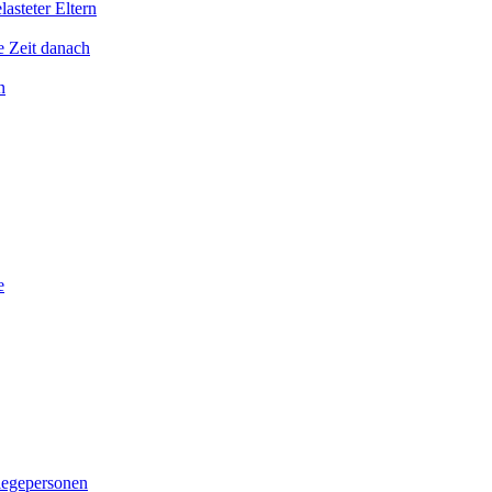
asteter Eltern
e Zeit danach
n
e
legepersonen