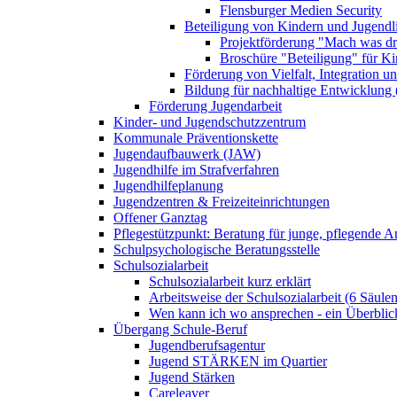
Flensburger Medien Security
Beteiligung von Kindern und Jugendl
Projektförderung "Mach was dr
Broschüre "Beteiligung" für K
Förderung von Vielfalt, Integration u
Bildung für nachhaltige Entwicklung
Förderung Jugendarbeit
Kinder- und Jugendschutzzentrum
Kommunale Präventionskette
Jugendaufbauwerk (JAW)
Jugendhilfe im Strafverfahren
Jugendhilfeplanung
Jugendzentren & Freizeiteinrichtungen
Offener Ganztag
Pflegestützpunkt: Beratung für junge, pflegende 
Schulpsychologische Beratungsstelle
Schulsozialarbeit
Schulsozialarbeit kurz erklärt
Arbeitsweise der Schulsozialarbeit (6 Säulen
Wen kann ich wo ansprechen - ein Überblic
Übergang Schule-Beruf
Jugendberufsagentur
Jugend STÄRKEN im Quartier
Jugend Stärken
Careleaver