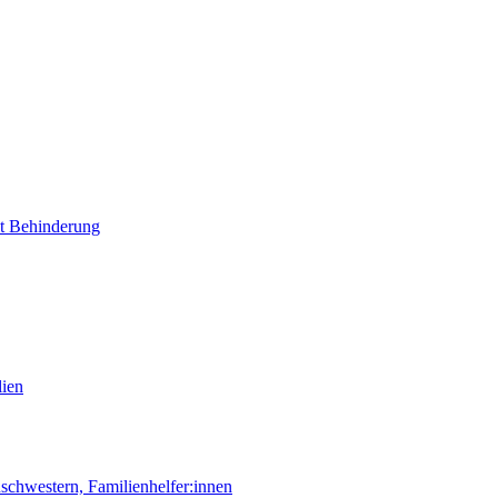
it Behinderung
lien
chwestern, Familienhelfer:innen