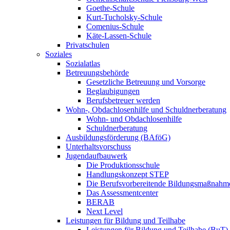
Goethe-Schule
Kurt-Tucholsky-Schule
Comenius-Schule
Käte-Lassen-Schule
Privatschulen
Soziales
Sozialatlas
Betreuungsbehörde
Gesetzliche Betreuung und Vorsorge
Beglaubigungen
Berufsbetreuer werden
Wohn-, Obdachlosenhilfe und Schuldnerberatung
Wohn- und Obdachlosenhilfe
Schuldnerberatung
Ausbildungsförderung (BAföG)
Unterhaltsvorschuss
Jugendaufbauwerk
Die Produktionsschule
Handlungskonzept STEP
Die Berufsvorbereitende Bildungsmaßnahm
Das Assessmentcenter
BERAB
Next Level
Leistungen für Bildung und Teilhabe
Leistungen für Bildung und Teilhabe (BuT)