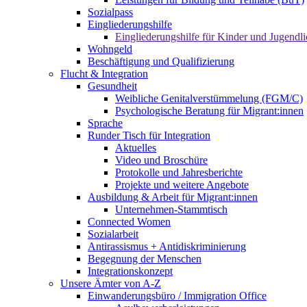
Sozialpass
Eingliederungshilfe
Eingliederungshilfe für Kinder und Jugendli
Wohngeld
Beschäftigung und Qualifizierung
Flucht & Integration
Gesundheit
Weibliche Genitalverstümmelung (FGM/C)
Psychologische Beratung für Migrant:innen
Sprache
Runder Tisch für Integration
Aktuelles
Video und Broschüre
Protokolle und Jahresberichte
Projekte und weitere Angebote
Ausbildung & Arbeit für Migrant:innen
Unternehmen-Stammtisch
Connected Women
Sozialarbeit
Antirassismus + Antidiskriminierung
Begegnung der Menschen
Integrationskonzept
Unsere Ämter von A-Z
Einwanderungsbüro / Immigration Office