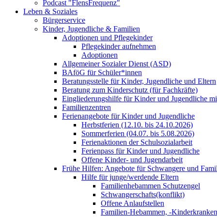
Podcast "FlensFrequenz"
Leben & Soziales
Bürgerservice
Kinder, Jugendliche & Familien
Adoptionen und Pflegekinder
Pflegekinder aufnehmen
Adoptionen
Allgemeiner Sozialer Dienst (ASD)
BAföG für Schüler*innen
Beratungsstelle für Kinder, Jugendliche und Eltern
Beratung zum Kinderschutz (für Fachkräfte)
Eingliederungshilfe für Kinder und Jugendliche m
Familienzentren
Ferienangebote für Kinder und Jugendliche
Herbstferien (12.10. bis 24.10.2026)
Sommerferien (04.07. bis 5.08.2026)
Ferienaktionen der Schulsozialarbeit
Ferienpass für Kinder und Jugendliche
Offene Kinder- und Jugendarbeit
Frühe Hilfen: Angebote für Schwangere und Fami
Hilfe für junge/werdende Eltern
Familienhebammen Schutzengel
Schwangerschafts(konflikt)
Offene Anlaufstellen
Familien-Hebammen, -Kinderkrankens