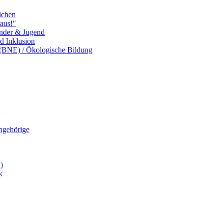
ichen
aus!"
inder & Jugend
nd Inklusion
 (BNE) / Ökologische Bildung
Angehörige
)
k