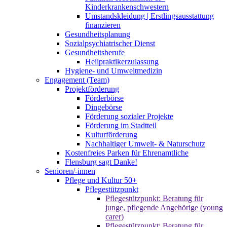
Kinderkrankenschwestern
Umstandskleidung | Erstlingsausstattung
finanzieren
Gesundheitsplanung
Sozialpsychiatrischer Dienst
Gesundheitsberufe
Heilpraktikerzulassung
Hygiene- und Umweltmedizin
Engagement (Team)
Projektförderung
Förderbörse
Dingebörse
Förderung sozialer Projekte
Förderung im Stadtteil
Kulturförderung
Nachhaltiger Umwelt- & Naturschutz
Kostenfreies Parken für Ehrenamtliche
Flensburg sagt Danke!
Senioren/-innen
Pflege und Kultur 50+
Pflegestützpunkt
Pflegestützpunkt: Beratung für
junge, pflegende Angehörige (young
carer)
Pflegestützpunkt: Beratung für