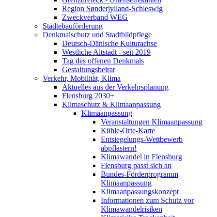
Region Sønderjylland-Schleswig
Zweckverband WEG
Städtebauförderung
Denkmalschutz und Stadtbildpflege
Deutsch-Dänische Kulturachse
Westliche Altstadt - seit 2019
Tag des offenen Denkmals
Gestaltungsbeirat
Verkehr, Mobilität, Klima
Aktuelles aus der Verkehrsplanung
Flensburg 2030+
Klimaschutz & Klimaanpassung
Klimaanpassung
Veranstaltungen Klimaanpassung
Kühle-Orte-Karte
Entsiegelungs-Wettbewerb
abpflastern!
Klimawandel in Flensburg
Flensburg passt sich an
Bundes-Förderprogramm
Klimaanpassung
Klimaanpassungskonzept
Informationen zum Schutz vor
Klimawandelrisiken