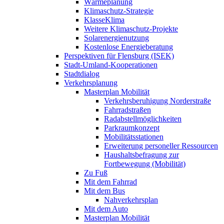
Wärmeplanung
Klimaschutz-Strategie
KlasseKlima
Weitere Klimaschutz-Projekte
Solarenergienutzung
Kostenlose Energieberatung
Perspektiven für Flensburg (ISEK)
Stadt-Umland-Kooperationen
Stadtdialog
Verkehrsplanung
Masterplan Mobilität
Verkehrsberuhigung Norderstraße
Fahrradstraßen
Radabstellmöglichkeiten
Parkraumkonzept
Mobilitätsstationen
Erweiterung personeller Ressourcen
Haushaltsbefragung zur
Fortbewegung (Mobilität)
Zu Fuß
Mit dem Fahrrad
Mit dem Bus
Nahverkehrsplan
Mit dem Auto
Masterplan Mobilität