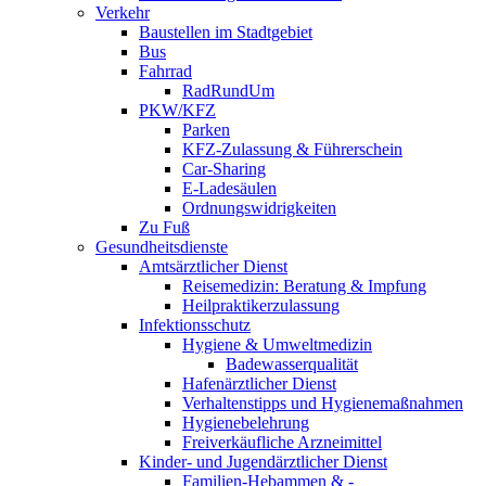
Verkehr
Baustellen im Stadtgebiet
Bus
Fahrrad
RadRundUm
PKW/KFZ
Parken
KFZ-Zulassung & Führerschein
Car-Sharing
E-Ladesäulen
Ordnungswidrigkeiten
Zu Fuß
Gesundheitsdienste
Amtsärztlicher Dienst
Reisemedizin: Beratung & Impfung
Heilpraktikerzulassung
Infektionsschutz
Hygiene & Umweltmedizin
Badewasserqualität
Hafenärztlicher Dienst
Verhaltenstipps und Hygienemaßnahmen
Hygienebelehrung
Freiverkäufliche Arzneimittel
Kinder- und Jugendärztlicher Dienst
Familien-Hebammen & -