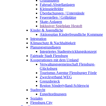
Grünanlagen
Fahrrad-Abstellanlagen
Kleinspielfelder
Überdachungen / Unterstände
Feuerstellen / Grillplätze
Skate-Anlagen
Inklusiver Spielplatz Hestoft
Kinder & Jugendliche
Aktionsplan Kinderfreundliche Kommune
Integration
Klimaschutz & Nachhaltigkeit
Planungsgrundlagen
Integriertes Stadtentwicklungskonzept
Fairtrade Stadt Flensburg
Kooperationen mit dem Umland
Verwaltungsgemeinschaft Flensburg-
Glücksburg
Tourismus Agentur Flensburger Förde
Zweckverband WEG
Grenzdreieck
Region Sönderjylland-Schleswig
Stadtrecht
Entgeltordnungen
Soziales
Flensburg.City