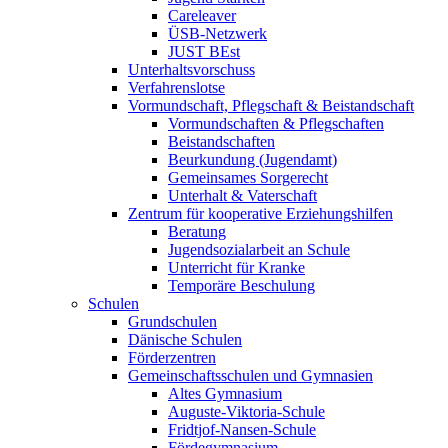
Careleaver
ÜSB-Netzwerk
JUST BEst
Unterhaltsvorschuss
Verfahrenslotse
Vormundschaft, Pflegschaft & Beistandschaft
Vormundschaften & Pflegschaften
Beistandschaften
Beurkundung (Jugendamt)
Gemeinsames Sorgerecht
Unterhalt & Vaterschaft
Zentrum für kooperative Erziehungshilfen
Beratung
Jugendsozialarbeit an Schule
Unterricht für Kranke
Temporäre Beschulung
Schulen
Grundschulen
Dänische Schulen
Förderzentren
Gemeinschaftsschulen und Gymnasien
Altes Gymnasium
Auguste-Viktoria-Schule
Fridtjof-Nansen-Schule
Fördegymnasium