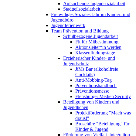
Aufsuchende Jugendsozialarbeit
Stadtteilsozialarbeit
Freiwilliges Soziales Jahr im Kinder- und
Jugendbüro
Jugendferienwerk
Team Prävention und Bildung
Schulbezogene Jugendarbeit
Fit für Mitbestimmung
Aktionsleiter*in werden
Klassenfindungstage
Erzieherischer Kinder- und
Jugendschutz
JiMs Bar (alkoholfreie
Cocktails)
Anti-Mobbing-Tag
Präventionshandbuch
Präventionsmesse
Flensburger Medien Security
Beteiligung von Kindern und
Jugendlichen
Projektförderung "Mach was
draus!"
Broschüre "Beteiligung" für
Kinder & Jugend
Förderung von Vielfalt, Integration