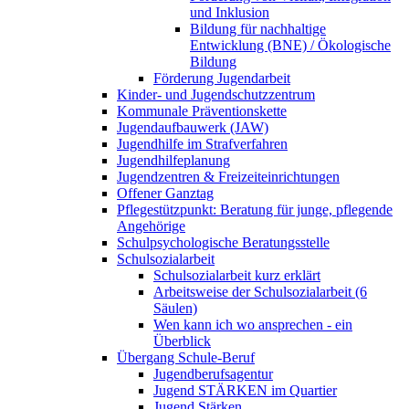
und Inklusion
Bildung für nachhaltige
Entwicklung (BNE) / Ökologische
Bildung
Förderung Jugendarbeit
Kinder- und Jugendschutzzentrum
Kommunale Präventionskette
Jugendaufbauwerk (JAW)
Jugendhilfe im Strafverfahren
Jugendhilfeplanung
Jugendzentren & Freizeiteinrichtungen
Offener Ganztag
Pflegestützpunkt: Beratung für junge, pflegende
Angehörige
Schulpsychologische Beratungsstelle
Schulsozialarbeit
Schulsozialarbeit kurz erklärt
Arbeitsweise der Schulsozialarbeit (6
Säulen)
Wen kann ich wo ansprechen - ein
Überblick
Übergang Schule-Beruf
Jugendberufsagentur
Jugend STÄRKEN im Quartier
Jugend Stärken