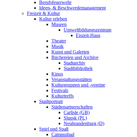
Berufsfeuerwehr
Ideen- & Beschwerdemanagement
Freizeit & Kultur
Kultur erleben
Museen
Umweltbildungszentrum
Eiszeit-Haus
Theater
Musik
Kunst und Galerien
Büchereien und Archive
Stadtarchiv
Stadtbibliothek
Kinos
Veranstaltungsstätten
Kulturgruppen und -vereine
Festivals
Kulturtreffs
Stadtportrait
Städtepartnerschaften
Carlisle (GB)
Slupsk (PL)
Neubrandenburg (D)
Spiel und Spaß
Campusbad