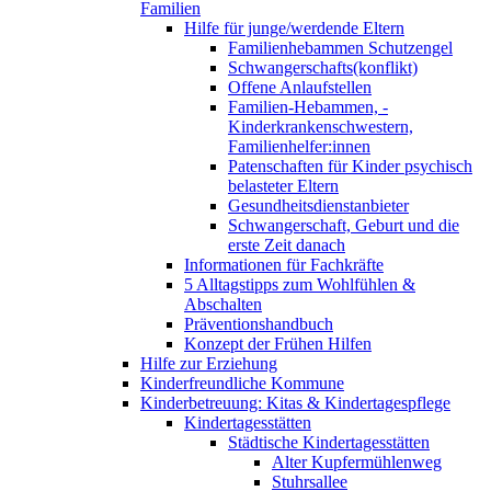
Familien
Hilfe für junge/werdende Eltern
Familienhebammen Schutzengel
Schwangerschafts(konflikt)
Offene Anlaufstellen
Familien-Hebammen, -
Kinderkrankenschwestern,
Familienhelfer:innen
Patenschaften für Kinder psychisch
belasteter Eltern
Gesundheitsdienstanbieter
Schwangerschaft, Geburt und die
erste Zeit danach
Informationen für Fachkräfte
5 Alltagstipps zum Wohlfühlen &
Abschalten
Präventionshandbuch
Konzept der Frühen Hilfen
Hilfe zur Erziehung
Kinderfreundliche Kommune
Kinderbetreuung: Kitas & Kindertagespflege
Kindertagesstätten
Städtische Kindertagesstätten
Alter Kupfermühlenweg
Stuhrsallee