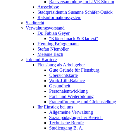
Ratsversammlung im LIVE Stream
Ausschüsse
Stadtpräsidentin Susanne Schäfer-Quäck
Ratsinformationssystem
Stadtrecht
Verwaltungsvorstand
Dr. Fabian Geyer
"Klönschnack & Klartext"
Henning Brüggemann
Stefan Niemöller
Melanie Bach
Job und Karriere
Flensburg als Arbeitgeber
Gute Gründe für Flensburg
Übersichtskarte
Work-Life-Balance
Gesundheit
Personalentwicklung
Fort- und Weiterbildung
Frauenförderung und Gleichstellung
Ihr Einstieg bei uns
Allgemeine Verwaltung
Sozialpädagogischer Bereich
Technische Berufe
Studiengang B. A.