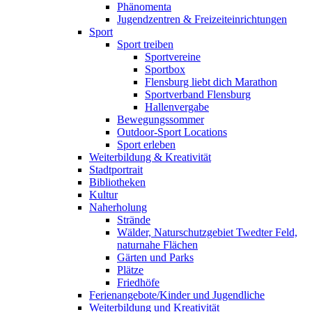
Phänomenta
Jugendzentren & Freizeiteinrichtungen
Sport
Sport treiben
Sportvereine
Sportbox
Flensburg liebt dich Marathon
Sportverband Flensburg
Hallenvergabe
Bewegungssommer
Outdoor-Sport Locations
Sport erleben
Weiterbildung & Kreativität
Stadtportrait
Bibliotheken
Kultur
Naherholung
Strände
Wälder, Naturschutzgebiet Twedter Feld,
naturnahe Flächen
Gärten und Parks
Plätze
Friedhöfe
Ferienangebote/Kinder und Jugendliche
Weiterbildung und Kreativität