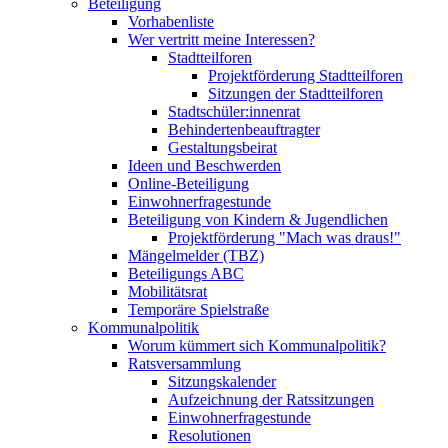
Beteiligung
Vorhabenliste
Wer vertritt meine Interessen?
Stadtteilforen
Projektförderung Stadtteilforen
Sitzungen der Stadtteilforen
Stadtschüler:innenrat
Behindertenbeauftragter
Gestaltungsbeirat
Ideen und Beschwerden
Online-Beteiligung
Einwohnerfragestunde
Beteiligung von Kindern & Jugendlichen
Projektförderung "Mach was draus!"
Mängelmelder (TBZ)
Beteiligungs ABC
Mobilitätsrat
Temporäre Spielstraße
Kommunalpolitik
Worum kümmert sich Kommunalpolitik?
Ratsversammlung
Sitzungskalender
Aufzeichnung der Ratssitzungen
Einwohnerfragestunde
Resolutionen