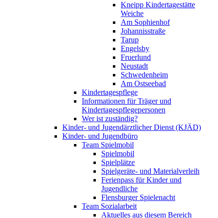
Kneipp Kindertagestätte
Weiche
Am Sophienhof
Johannisstraße
Tarup
Engelsby
Fruerlund
Neustadt
Schwedenheim
Am Ostseebad
Kindertagespflege
Informationen für Träger und
Kindertagespflegepersonen
Wer ist zuständig?
Kinder- und Jugendärztlicher Dienst (KJÄD)
Kinder- und Jugendbüro
Team Spielmobil
Spielmobil
Spielplätze
Spielgeräte- und Materialverleih
Ferienpass für Kinder und
Jugendliche
Flensburger Spielenacht
Team Sozialarbeit
Aktuelles aus diesem Bereich