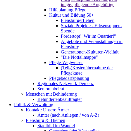
junge, pflegende Angehörige
Hilfeplanung Pflege
Kultur und Bildung 50+
FlensburgerLeben
Soziale Projekte - Erbsensuppen-
Spende
Fördertopf "Wir im Quartier!"
Angebote und Veranstaltungen in
Flensburg
Generationen-Kulturen-Vielfalt
"Die Notfallmappe"
Pflege-Wegweiser
(Teil-)Kostenübernahme der
Pflegekasse
Pflegebedarfsplanung
Regionales Netzwerk Demenz
Seniorenbeirat
Menschen mit Behinderung
Behindertenbeauftragter
Politik & Verwaltung
Kontakt: Unsere Ämter
Ämter (nach Anliegen / von A-Z)
Flensburg & Themen
Stadtbild im Wandel
Gewerbegebiet Westerallee