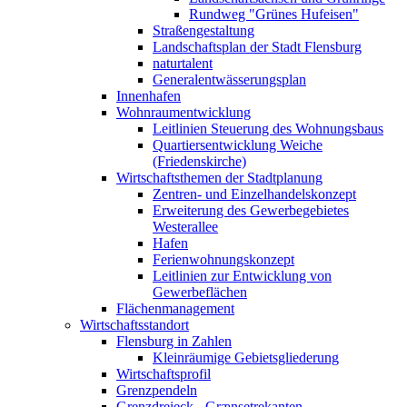
Rundweg "Grünes Hufeisen"
Straßengestaltung
Landschaftsplan der Stadt Flensburg
naturtalent
Generalentwässerungsplan
Innenhafen
Wohnraumentwicklung
Leitlinien Steuerung des Wohnungsbaus
Quartiersentwicklung Weiche
(Friedenskirche)
Wirtschaftsthemen der Stadtplanung
Zentren- und Einzelhandelskonzept
Erweiterung des Gewerbegebietes
Westerallee
Hafen
Ferienwohnungskonzept
Leitlinien zur Entwicklung von
Gewerbeflächen
Flächenmanagement
Wirtschaftsstandort
Flensburg in Zahlen
Kleinräumige Gebietsgliederung
Wirtschaftsprofil
Grenzpendeln
Grenzdreieck - Grænsetrekanten