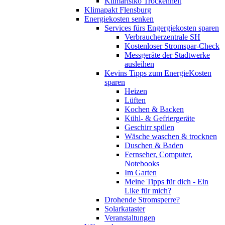
Klimarisiko Trockenheit
Klimapakt Flensburg
Energiekosten senken
Services fürs Engergiekosten sparen
Verbraucherzentrale SH
Kostenloser Stromspar-Check
Messgeräte der Stadtwerke
ausleihen
Kevins Tipps zum EnergieKosten
sparen
Heizen
Lüften
Kochen & Backen
Kühl- & Gefriergeräte
Geschirr spülen
Wäsche waschen & trocknen
Duschen & Baden
Fernseher, Computer,
Notebooks
Im Garten
Meine Tipps für dich - Ein
Like für mich?
Drohende Stromsperre?
Solarkataster
Veranstaltungen