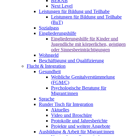
BERAB
Next Level
Leistungen für Bildung und Teilhabe
Leistungen für Bildung und Teilhabe
(BuT)
Sozialpass
Eingliederungshilfe
Eingliederungshilfe für Kinder und
Jugendliche mit körperlichen, geistigen
oder Sinnesbeeinträchtigungen
Wohngeld
Beschäftigung und Qualifizierung
Flucht & Integration
Gesundheit
Weibliche Genitalverstümmelung
(FGM/C)
Psychologische Beratung für
Migrant:innen
Sprache
Runder Tisch für Integration
Aktuelles
Video und Broschüre
Protokolle und Jahresberichte
Projekte und weitere Angebote
Ausbildung & Arbeit für Migrant:innen