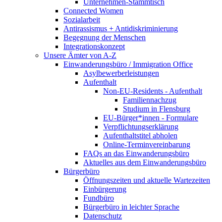
Unternehmen-Stammtisch
Connected Women
Sozialarbeit
Antirassismus + Antidiskriminierung
Begegnung der Menschen
Integrationskonzept
Unsere Ämter von A-Z
Einwanderungsbüro / Immigration Office
Asylbewerberleistungen
Aufenthalt
Non-EU-Residents - Aufenthalt
Familiennachzug
Studium in Flensburg
EU-Bürger*innen - Formulare
Verpflichtungserklärung
Aufenthaltstitel abholen
Online-Terminvereinbarung
FAQs an das Einwanderungsbüro
Aktuelles aus dem Einwanderungsbüro
Bürgerbüro
Öffnungszeiten und aktuelle Wartezeiten
Einbürgerung
Fundbüro
Bürgerbüro in leichter Sprache
Datenschutz