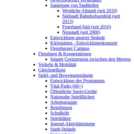
Sanierung von Stadtteilen
Westliche Altstadt (seit 2019)
Südstadt Bahnhofsumfeld (seit
2013)
Fruerlund-Süd (seit 2010)
Neustadt (seit 2000)
Entwicklung unserer Strände
Kleingärten - Entwicklungskonzept
Flensburger Campus
Flensburg & Kooperationen
Smarte Grenzregion zwischen den Meeren
Verkehr & Mobilität
Gleichstellung
Spiel- und Bewegungsräume
Entwicklung des Programms
Vital-Parks (60+)
Öffentliche Sport-Geräte
Naturnahe Spielflächen
Arbeitsgruppe
Beteiligung
Schulhöfe
Spielplätze
Jugend-Aktivitätsräume
Stadt-Strände