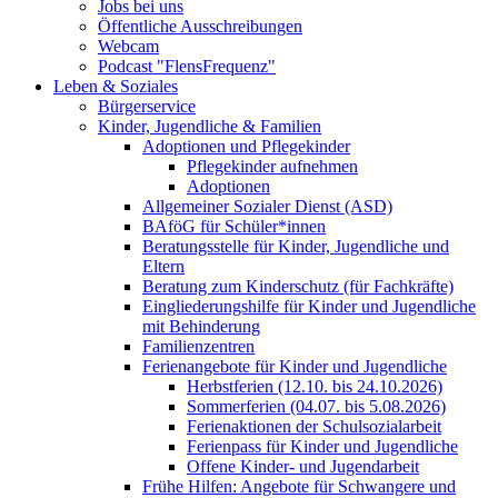
Jobs bei uns
Öffentliche Ausschreibungen
Webcam
Podcast "FlensFrequenz"
Leben & Soziales
Bürgerservice
Kinder, Jugendliche & Familien
Adoptionen und Pflegekinder
Pflegekinder aufnehmen
Adoptionen
Allgemeiner Sozialer Dienst (ASD)
BAföG für Schüler*innen
Beratungsstelle für Kinder, Jugendliche und
Eltern
Beratung zum Kinderschutz (für Fachkräfte)
Eingliederungshilfe für Kinder und Jugendliche
mit Behinderung
Familienzentren
Ferienangebote für Kinder und Jugendliche
Herbstferien (12.10. bis 24.10.2026)
Sommerferien (04.07. bis 5.08.2026)
Ferienaktionen der Schulsozialarbeit
Ferienpass für Kinder und Jugendliche
Offene Kinder- und Jugendarbeit
Frühe Hilfen: Angebote für Schwangere und