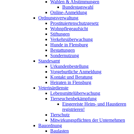
Wahlen & Abstimmungen
Bundestagswahl
Online-Anmeldung
Ordnungsverwaltung
Prostituiertenschutzgesetz
Wohnpflegeaufsicht
Stiftungen
Verkehrsüberwachung
Hunde in Flensburg
Bestattungen
Sondernutzung
Standesamt
Urkundenbestellung
Vorgeburtliche Anmeldung
Kontakt und Beratung
Heiraten in Flensburg
Veterinärdienste
Lebensmittelüberwachung
Tierseuchenbekämpfung
Eingereiste Heim- und Haustieren
registrieren!
Tierschutz
Mitwirkungspflichten der Unternehmen
Bauordnung
Baulasten