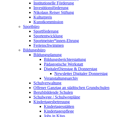
Institutionelle Förderung
Investitionsförderung
Nikolaus Reiser Stiftung
Kulturpreis
Kunstkommission
Sportbüro
Sportförderung
Sportentwicklung
Sportmeister*innen-Ehrung
Ferienschwimmen
Bildungsbüro
Bildungsplanung
Bildungsberichterstattung
Pädagogische Werkstatt
DigitalerDienstag & Donnerstag
Newsletter Digitaler Donnerstag
Veranstaltungsarchiv
Schulverwaltung
Offener Ganztag an städtischen Grundschulen
Berufsbildende Schulen
Schulwege / Schulwegpläne
Kindertagesbetreuung
Kindertagesstätten
Kindertagespflege
Jobs in Kitas