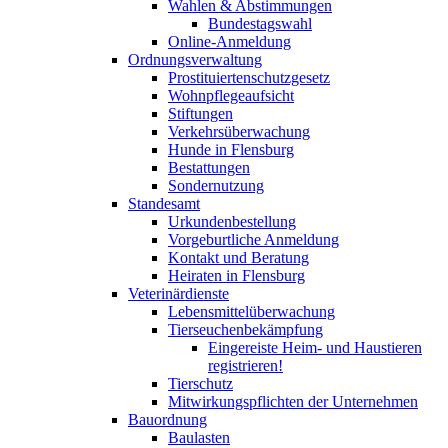
Wahlen & Abstimmungen
Bundestagswahl
Online-Anmeldung
Ordnungsverwaltung
Prostituiertenschutzgesetz
Wohnpflegeaufsicht
Stiftungen
Verkehrsüberwachung
Hunde in Flensburg
Bestattungen
Sondernutzung
Standesamt
Urkundenbestellung
Vorgeburtliche Anmeldung
Kontakt und Beratung
Heiraten in Flensburg
Veterinärdienste
Lebensmittelüberwachung
Tierseuchenbekämpfung
Eingereiste Heim- und Haustieren
registrieren!
Tierschutz
Mitwirkungspflichten der Unternehmen
Bauordnung
Baulasten