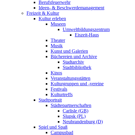
Berufsfeuerwehr
Ideen- & Beschwerdemanagement
Freizeit & Kultur
Kultur erleben
Museen
Umweltbildungszentrum
Eiszeit-Haus
Theater
Musik
Kunst und Galerien
Büchereien und Archive
Stadtarchiv
Stadtbibliothek
Kinos
Veranstaltungsstätten
Kulturgruppen und -vereine
Festivals
Kulturtreffs
Stadtportrait
Städtepartnerschaften
Carlisle (GB)
Slupsk (PL)
Neubrandenburg (D)
Spiel und Spaß
Campusbad