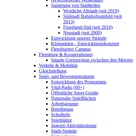
Sanierung von Stadtteilen
Westliche Altstadt (seit 2019)
Südstadt Bahnhofsumfeld (seit
2013)
Fruerlund-Süd (seit 2010)
Neustadt (seit 2000)
Entwicklung unserer Strände
Kleingärten - Entwicklungskonzept
Flensburger Campus
Flensburg & Kooperationen
Smarte Grenzregion zwischen den Meeren
Verkehr & Mobilität
Gleichstellung
Spiel- und Bewegungsräume
Entwicklung des Programms
Vital-Parks (60+)
Öffentliche Sport-Geräte
Naturnahe Spielflächen
Arbeitsgruppe
Beteiligung
Schulhöfe
Spielplätze
Jugend-Aktivitätsräume
Stadt-Strände