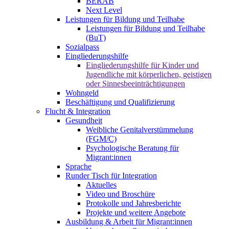
BERAB
Next Level
Leistungen für Bildung und Teilhabe
Leistungen für Bildung und Teilhabe
(BuT)
Sozialpass
Eingliederungshilfe
Eingliederungshilfe für Kinder und
Jugendliche mit körperlichen, geistigen
oder Sinnesbeeinträchtigungen
Wohngeld
Beschäftigung und Qualifizierung
Flucht & Integration
Gesundheit
Weibliche Genitalverstümmelung
(FGM/C)
Psychologische Beratung für
Migrant:innen
Sprache
Runder Tisch für Integration
Aktuelles
Video und Broschüre
Protokolle und Jahresberichte
Projekte und weitere Angebote
Ausbildung & Arbeit für Migrant:innen