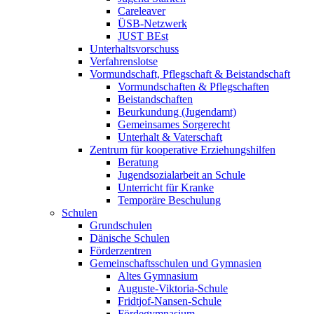
Careleaver
ÜSB-Netzwerk
JUST BEst
Unterhaltsvorschuss
Verfahrenslotse
Vormundschaft, Pflegschaft & Beistandschaft
Vormundschaften & Pflegschaften
Beistandschaften
Beurkundung (Jugendamt)
Gemeinsames Sorgerecht
Unterhalt & Vaterschaft
Zentrum für kooperative Erziehungshilfen
Beratung
Jugendsozialarbeit an Schule
Unterricht für Kranke
Temporäre Beschulung
Schulen
Grundschulen
Dänische Schulen
Förderzentren
Gemeinschaftsschulen und Gymnasien
Altes Gymnasium
Auguste-Viktoria-Schule
Fridtjof-Nansen-Schule
Fördegymnasium