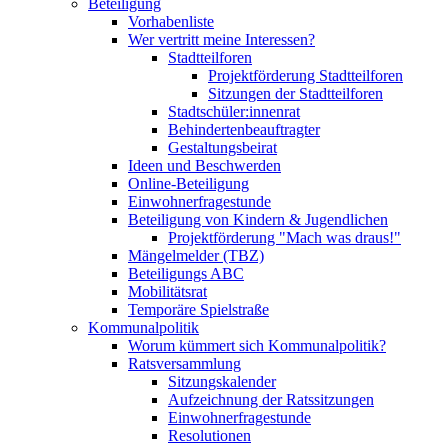
Beteiligung
Vorhabenliste
Wer vertritt meine Interessen?
Stadtteilforen
Projektförderung Stadtteilforen
Sitzungen der Stadtteilforen
Stadtschüler:innenrat
Behindertenbeauftragter
Gestaltungsbeirat
Ideen und Beschwerden
Online-Beteiligung
Einwohnerfragestunde
Beteiligung von Kindern & Jugendlichen
Projektförderung "Mach was draus!"
Mängelmelder (TBZ)
Beteiligungs ABC
Mobilitätsrat
Temporäre Spielstraße
Kommunalpolitik
Worum kümmert sich Kommunalpolitik?
Ratsversammlung
Sitzungskalender
Aufzeichnung der Ratssitzungen
Einwohnerfragestunde
Resolutionen