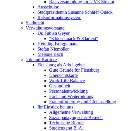
Ratsversammlung im LIVE Stream
Ausschüsse
Stadtpräsidentin Susanne Schäfer-Quäck
Ratsinformationssystem
Stadtrecht
Verwaltungsvorstand
Dr. Fabian Geyer
"Klönschnack & Klartext"
Henning Brüggemann
Stefan Niemöller
Melanie Bach
Job und Karriere
Flensburg als Arbeitgeber
Gute Gründe für Flensburg
Übersichtskarte
Work-Life-Balance
Gesundheit
Personalentwicklung
Fort- und Weiterbildung
Frauenförderung und Gleichstellung
Ihr Einstieg bei uns
Allgemeine Verwaltung
Sozialpädagogischer Bereich
Technische Berufe
Studiengang B. A.