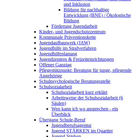
und Inklusion
Bildung für nachhaltige
Entwicklung (BNE) / Ökologische
Bildung
Förderung Jugendarbeit
Kinder- und Jugendschutzzentrum
Kommunale Präventionskette
Jugendaufbauwerk (JAW)
Jugendhilfe im Strafverfahren
Jugendhilfeplanung
Jugendzentren & Freizeiteinrichtungen
Offener Ganztag
Pflegestützpunkt: Beratung für junge, pflegende
Angehörige
Schulpsychologische Beratungsstelle
Schulsozialarbeit
Schulsozialarbeit kurz erklärt
Arbeitsweise der Schulsozialarbeit (6
Säulen)
Wen kann ich wo ansprechen - ein
Überblick
Übergang Schule-Beruf
Jugendberufsagentur
Jugend STÄRKEN im Quartier
Jugend Stärken