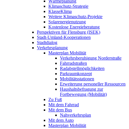
Wärmeplanung
Klimaschutz-Strategie
KlasseKlima
Weitere Klimaschutz-Projekte
Solarenergienutzung
Kostenlose Energieberatung
Perspektiven für Flensburg (ISEK)
Stadt-Umland-Kooperationen
Stadtdialog
Verkehrsplanung
Masterplan Mobilität
Verkehrsberuhigung Norderstraße
Fahrradstraßen
Radabstellmöglichkeiten
Parkraumkonzept
Mobilitätsstationen
Erweiterung personeller Ressourcen
Haushaltsbefragung zur
Fortbewegung (Mobilität)
Zu Fuß
Mit dem Fahrrad
Mit dem Bus
Nahverkehrsplan
Mit dem Auto
Masterplan Mobilität