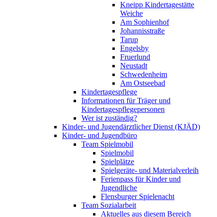
Kneipp Kindertagestätte
Weiche
Am Sophienhof
Johannisstraße
Tarup
Engelsby
Fruerlund
Neustadt
Schwedenheim
Am Ostseebad
Kindertagespflege
Informationen für Träger und
Kindertagespflegepersonen
Wer ist zuständig?
Kinder- und Jugendärztlicher Dienst (KJÄD)
Kinder- und Jugendbüro
Team Spielmobil
Spielmobil
Spielplätze
Spielgeräte- und Materialverleih
Ferienpass für Kinder und
Jugendliche
Flensburger Spielenacht
Team Sozialarbeit
Aktuelles aus diesem Bereich