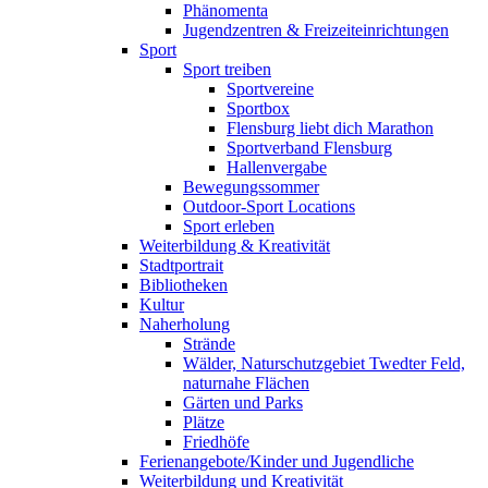
Phänomenta
Jugendzentren & Freizeiteinrichtungen
Sport
Sport treiben
Sportvereine
Sportbox
Flensburg liebt dich Marathon
Sportverband Flensburg
Hallenvergabe
Bewegungssommer
Outdoor-Sport Locations
Sport erleben
Weiterbildung & Kreativität
Stadtportrait
Bibliotheken
Kultur
Naherholung
Strände
Wälder, Naturschutzgebiet Twedter Feld,
naturnahe Flächen
Gärten und Parks
Plätze
Friedhöfe
Ferienangebote/Kinder und Jugendliche
Weiterbildung und Kreativität