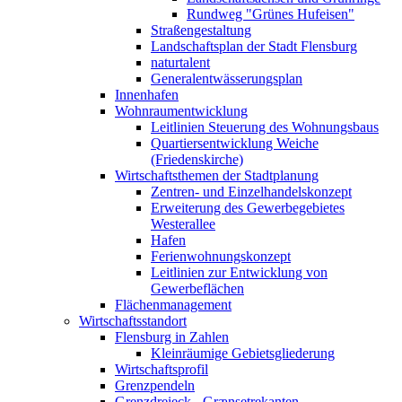
Rundweg "Grünes Hufeisen"
Straßengestaltung
Landschaftsplan der Stadt Flensburg
naturtalent
Generalentwässerungsplan
Innenhafen
Wohnraumentwicklung
Leitlinien Steuerung des Wohnungsbaus
Quartiersentwicklung Weiche
(Friedenskirche)
Wirtschaftsthemen der Stadtplanung
Zentren- und Einzelhandelskonzept
Erweiterung des Gewerbegebietes
Westerallee
Hafen
Ferienwohnungskonzept
Leitlinien zur Entwicklung von
Gewerbeflächen
Flächenmanagement
Wirtschaftsstandort
Flensburg in Zahlen
Kleinräumige Gebietsgliederung
Wirtschaftsprofil
Grenzpendeln
Grenzdreieck - Grænsetrekanten