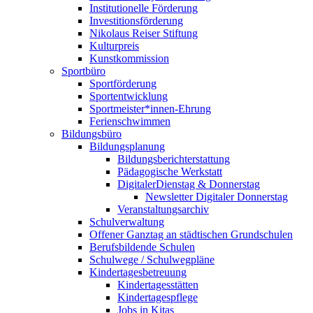
Institutionelle Förderung
Investitionsförderung
Nikolaus Reiser Stiftung
Kulturpreis
Kunstkommission
Sportbüro
Sportförderung
Sportentwicklung
Sportmeister*innen-Ehrung
Ferienschwimmen
Bildungsbüro
Bildungsplanung
Bildungsberichterstattung
Pädagogische Werkstatt
DigitalerDienstag & Donnerstag
Newsletter Digitaler Donnerstag
Veranstaltungsarchiv
Schulverwaltung
Offener Ganztag an städtischen Grundschulen
Berufsbildende Schulen
Schulwege / Schulwegpläne
Kindertagesbetreuung
Kindertagesstätten
Kindertagespflege
Jobs in Kitas