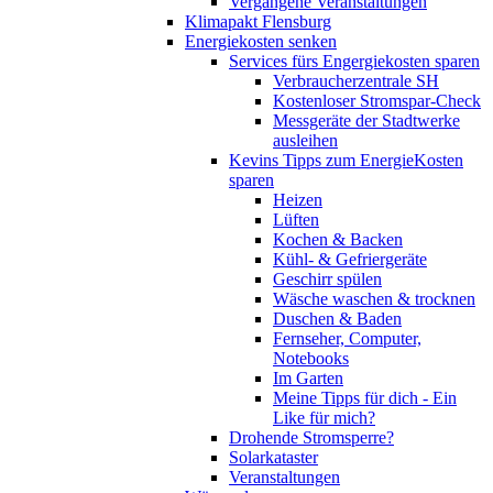
Vergangene Veranstaltungen
Klimapakt Flensburg
Energiekosten senken
Services fürs Engergiekosten sparen
Verbraucherzentrale SH
Kostenloser Stromspar-Check
Messgeräte der Stadtwerke
ausleihen
Kevins Tipps zum EnergieKosten
sparen
Heizen
Lüften
Kochen & Backen
Kühl- & Gefriergeräte
Geschirr spülen
Wäsche waschen & trocknen
Duschen & Baden
Fernseher, Computer,
Notebooks
Im Garten
Meine Tipps für dich - Ein
Like für mich?
Drohende Stromsperre?
Solarkataster
Veranstaltungen