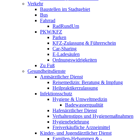
Verkehr
Baustellen im Stadtgebiet
Bus
Fahrrad
RadRundUm
PKW/KFZ
Parken
KFZ-Zulassung & Führerschein
Car-Sharing
E-Ladesäulen
Ordnungswidrigkeiten
Zu Fuß
Gesundheitsdienste
Amtsärztlicher Dienst
Reisemedizin: Beratung & Impfung
Heilpraktikerzulassung
Infektionsschutz
Hygiene & Umweltmedizin
Badewasserqualität
Hafenärztlicher Dienst
Verhaltenstipps und Hygienemaßnahmen
Hygienebelehrung
Freiverkäufliche Arzneimittel
Kinder- und Jugendärztlicher Dienst
Familien-Hebammen & -