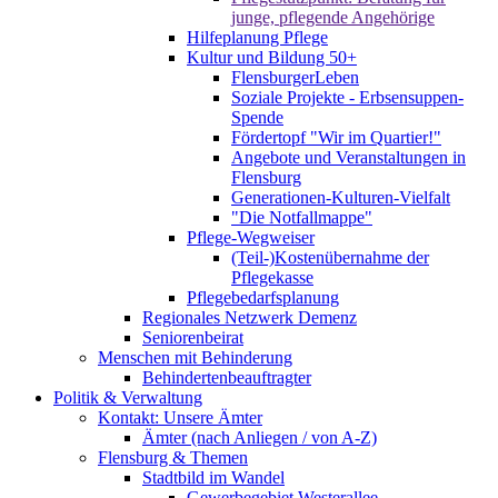
junge, pflegende Angehörige
Hilfeplanung Pflege
Kultur und Bildung 50+
FlensburgerLeben
Soziale Projekte - Erbsensuppen-
Spende
Fördertopf "Wir im Quartier!"
Angebote und Veranstaltungen in
Flensburg
Generationen-Kulturen-Vielfalt
"Die Notfallmappe"
Pflege-Wegweiser
(Teil-)Kostenübernahme der
Pflegekasse
Pflegebedarfsplanung
Regionales Netzwerk Demenz
Seniorenbeirat
Menschen mit Behinderung
Behindertenbeauftragter
Politik & Verwaltung
Kontakt: Unsere Ämter
Ämter (nach Anliegen / von A-Z)
Flensburg & Themen
Stadtbild im Wandel
Gewerbegebiet Westerallee