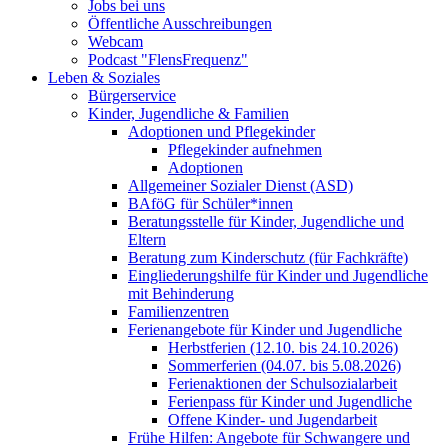
Jobs bei uns
Öffentliche Ausschreibungen
Webcam
Podcast "FlensFrequenz"
Leben & Soziales
Bürgerservice
Kinder, Jugendliche & Familien
Adoptionen und Pflegekinder
Pflegekinder aufnehmen
Adoptionen
Allgemeiner Sozialer Dienst (ASD)
BAföG für Schüler*innen
Beratungsstelle für Kinder, Jugendliche und
Eltern
Beratung zum Kinderschutz (für Fachkräfte)
Eingliederungshilfe für Kinder und Jugendliche
mit Behinderung
Familienzentren
Ferienangebote für Kinder und Jugendliche
Herbstferien (12.10. bis 24.10.2026)
Sommerferien (04.07. bis 5.08.2026)
Ferienaktionen der Schulsozialarbeit
Ferienpass für Kinder und Jugendliche
Offene Kinder- und Jugendarbeit
Frühe Hilfen: Angebote für Schwangere und