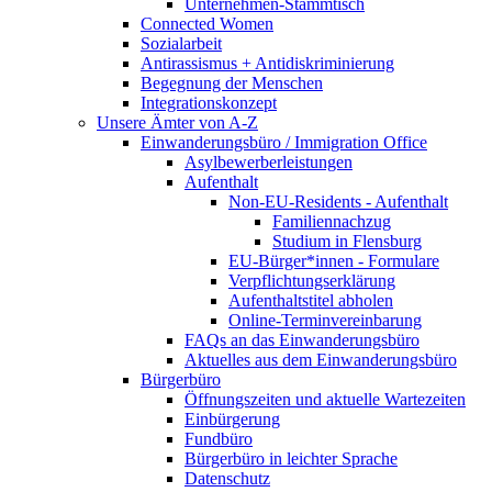
Unternehmen-Stammtisch
Connected Women
Sozialarbeit
Antirassismus + Antidiskriminierung
Begegnung der Menschen
Integrationskonzept
Unsere Ämter von A-Z
Einwanderungsbüro / Immigration Office
Asylbewerberleistungen
Aufenthalt
Non-EU-Residents - Aufenthalt
Familiennachzug
Studium in Flensburg
EU-Bürger*innen - Formulare
Verpflichtungserklärung
Aufenthaltstitel abholen
Online-Terminvereinbarung
FAQs an das Einwanderungsbüro
Aktuelles aus dem Einwanderungsbüro
Bürgerbüro
Öffnungszeiten und aktuelle Wartezeiten
Einbürgerung
Fundbüro
Bürgerbüro in leichter Sprache
Datenschutz