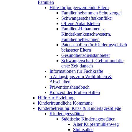
Familien
Hilfe für junge/werdende Eltern
Familienhebammen Schutzengel
Schwangerschafts(konflikt)
Offene Anlaufstellen
Familien-Hebammen, -
Kinderkrankenschwestern,
Familienhelfer:innen
Patenschaften für Kinder psychisch
belasteter Eltern
Gesundheitsdienstanbieter
Schwangerschaft, Geburt und die
erste Zeit danach
Informationen für Fachkräfte
5 Alltagstipps zum Wohlfühlen &
Abschalten
Präventionshandbuch
Konzept der Frühen Hilfen
Hilfe zur Erziehung
Kinderfreundliche Kommune
Kinderbetreuung: Kitas & Kindertagespflege
Kindertagesstätten
Städtische Kindertagesstätten
Alter Kupfermühlenweg
Stuhrsallee