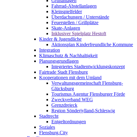
Grünanlagen
Fahrrad-Abstellanlagen
Kleinspielfelder
Überdachungen / Unterstände
Feuerstellen / Grillplätze
Skate-Anlagen
Inklusiver Spielplatz Hestoft
Kinder & Jugendliche
Aktionsplan Kinderfreundliche Kommune
Integration
Klimaschutz & Nachhaltigkeit
Planungsgrundlagen
Integriertes Stadtentwicklungskonzept
Fairtrade Stadt Flensburg
Kooperationen mit dem Umland
Verwaltungsgemeinschaft Flensburg-
Glücksburg
Tourismus Agentur Flensburger Förde
Zweckverband WEG
Grenzdreieck
Region Sönderjylland-Schleswig
Stadtrecht
Entgeltordnungen
Soziales
Flensburg.City