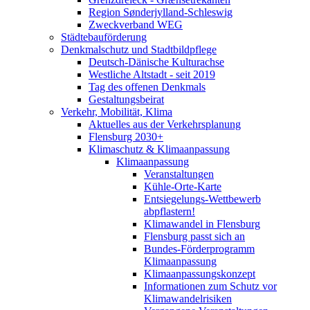
Region Sønderjylland-Schleswig
Zweckverband WEG
Städtebauförderung
Denkmalschutz und Stadtbildpflege
Deutsch-Dänische Kulturachse
Westliche Altstadt - seit 2019
Tag des offenen Denkmals
Gestaltungsbeirat
Verkehr, Mobilität, Klima
Aktuelles aus der Verkehrsplanung
Flensburg 2030+
Klimaschutz & Klimaanpassung
Klimaanpassung
Veranstaltungen
Kühle-Orte-Karte
Entsiegelungs-Wettbewerb
abpflastern!
Klimawandel in Flensburg
Flensburg passt sich an
Bundes-Förderprogramm
Klimaanpassung
Klimaanpassungskonzept
Informationen zum Schutz vor
Klimawandelrisiken