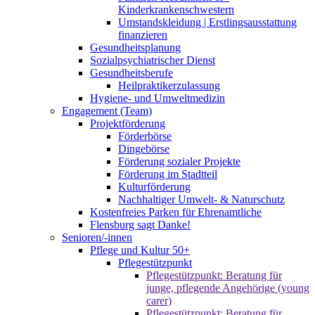
Kinderkrankenschwestern
Umstandskleidung | Erstlingsausstattung
finanzieren
Gesundheitsplanung
Sozialpsychiatrischer Dienst
Gesundheitsberufe
Heilpraktikerzulassung
Hygiene- und Umweltmedizin
Engagement (Team)
Projektförderung
Förderbörse
Dingebörse
Förderung sozialer Projekte
Förderung im Stadtteil
Kulturförderung
Nachhaltiger Umwelt- & Naturschutz
Kostenfreies Parken für Ehrenamtliche
Flensburg sagt Danke!
Senioren/-innen
Pflege und Kultur 50+
Pflegestützpunkt
Pflegestützpunkt: Beratung für
junge, pflegende Angehörige (young
carer)
Pflegestützpunkt: Beratung für