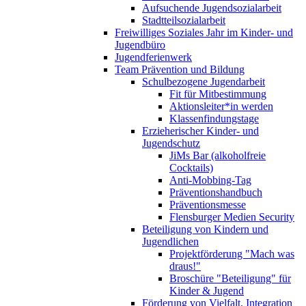
Aufsuchende Jugendsozialarbeit
Stadtteilsozialarbeit
Freiwilliges Soziales Jahr im Kinder- und
Jugendbüro
Jugendferienwerk
Team Prävention und Bildung
Schulbezogene Jugendarbeit
Fit für Mitbestimmung
Aktionsleiter*in werden
Klassenfindungstage
Erzieherischer Kinder- und
Jugendschutz
JiMs Bar (alkoholfreie
Cocktails)
Anti-Mobbing-Tag
Präventionshandbuch
Präventionsmesse
Flensburger Medien Security
Beteiligung von Kindern und
Jugendlichen
Projektförderung "Mach was
draus!"
Broschüre "Beteiligung" für
Kinder & Jugend
Förderung von Vielfalt, Integration