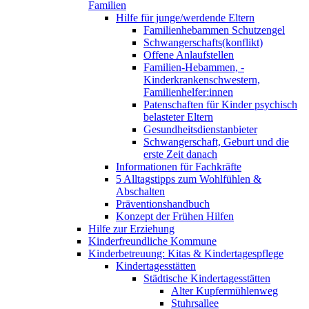
Familien
Hilfe für junge/werdende Eltern
Familienhebammen Schutzengel
Schwangerschafts(konflikt)
Offene Anlaufstellen
Familien-Hebammen, -
Kinderkrankenschwestern,
Familienhelfer:innen
Patenschaften für Kinder psychisch
belasteter Eltern
Gesundheitsdienstanbieter
Schwangerschaft, Geburt und die
erste Zeit danach
Informationen für Fachkräfte
5 Alltagstipps zum Wohlfühlen &
Abschalten
Präventionshandbuch
Konzept der Frühen Hilfen
Hilfe zur Erziehung
Kinderfreundliche Kommune
Kinderbetreuung: Kitas & Kindertagespflege
Kindertagesstätten
Städtische Kindertagesstätten
Alter Kupfermühlenweg
Stuhrsallee