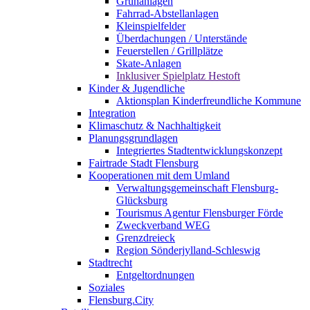
Grünanlagen
Fahrrad-Abstellanlagen
Kleinspielfelder
Überdachungen / Unterstände
Feuerstellen / Grillplätze
Skate-Anlagen
Inklusiver Spielplatz Hestoft
Kinder & Jugendliche
Aktionsplan Kinderfreundliche Kommune
Integration
Klimaschutz & Nachhaltigkeit
Planungsgrundlagen
Integriertes Stadtentwicklungskonzept
Fairtrade Stadt Flensburg
Kooperationen mit dem Umland
Verwaltungsgemeinschaft Flensburg-
Glücksburg
Tourismus Agentur Flensburger Förde
Zweckverband WEG
Grenzdreieck
Region Sönderjylland-Schleswig
Stadtrecht
Entgeltordnungen
Soziales
Flensburg.City