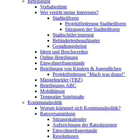
Beteiligung
Vorhabenliste
Wer vertritt meine Interessen?
Stadtteilforen
Projektförderung Stadtteilforen
Sitzungen der Stadtteilforen
Stadtschüler:innenrat
Behindertenbeauftragter
Gestaltungsbeirat
Ideen und Beschwerden
Online-Beteiligung
Einwohnerfragestunde
Beteiligung von Kindern & Jugendlichen
Projektförderung "Mach was draus!"
Mängelmelder (TBZ)
Beteiligungs ABC
Mobilitätsrat
Temporäre Spielstraße
Kommunalpolitik
Worum kümmert sich Kommunalpolitik?
Ratsversammlung
Sitzungskalender
Aufzeichnung der Ratssitzungen
Einwohnerfragestunde
Resolutionen