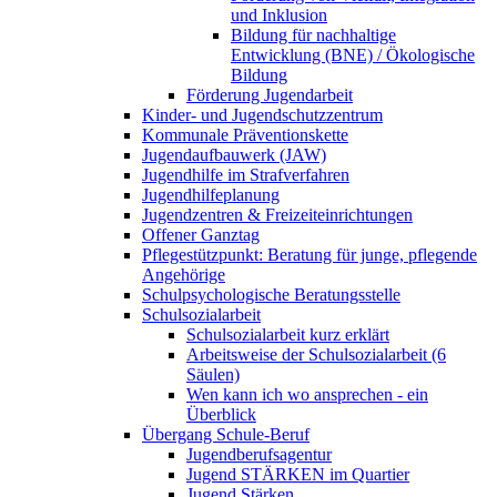
und Inklusion
Bildung für nachhaltige
Entwicklung (BNE) / Ökologische
Bildung
Förderung Jugendarbeit
Kinder- und Jugendschutzzentrum
Kommunale Präventionskette
Jugendaufbauwerk (JAW)
Jugendhilfe im Strafverfahren
Jugendhilfeplanung
Jugendzentren & Freizeiteinrichtungen
Offener Ganztag
Pflegestützpunkt: Beratung für junge, pflegende
Angehörige
Schulpsychologische Beratungsstelle
Schulsozialarbeit
Schulsozialarbeit kurz erklärt
Arbeitsweise der Schulsozialarbeit (6
Säulen)
Wen kann ich wo ansprechen - ein
Überblick
Übergang Schule-Beruf
Jugendberufsagentur
Jugend STÄRKEN im Quartier
Jugend Stärken