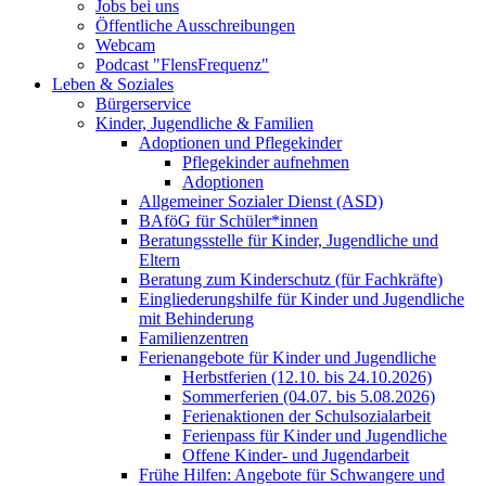
Jobs bei uns
Öffentliche Ausschreibungen
Webcam
Podcast "FlensFrequenz"
Leben & Soziales
Bürgerservice
Kinder, Jugendliche & Familien
Adoptionen und Pflegekinder
Pflegekinder aufnehmen
Adoptionen
Allgemeiner Sozialer Dienst (ASD)
BAföG für Schüler*innen
Beratungsstelle für Kinder, Jugendliche und
Eltern
Beratung zum Kinderschutz (für Fachkräfte)
Eingliederungshilfe für Kinder und Jugendliche
mit Behinderung
Familienzentren
Ferienangebote für Kinder und Jugendliche
Herbstferien (12.10. bis 24.10.2026)
Sommerferien (04.07. bis 5.08.2026)
Ferienaktionen der Schulsozialarbeit
Ferienpass für Kinder und Jugendliche
Offene Kinder- und Jugendarbeit
Frühe Hilfen: Angebote für Schwangere und