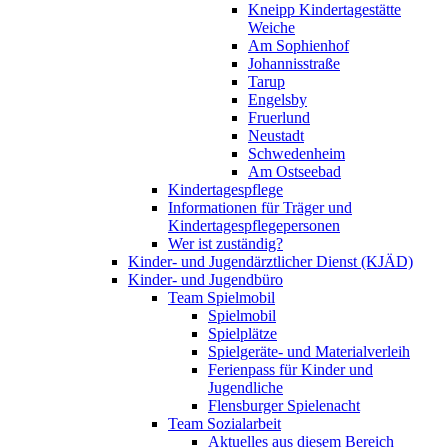
Kneipp Kindertagestätte
Weiche
Am Sophienhof
Johannisstraße
Tarup
Engelsby
Fruerlund
Neustadt
Schwedenheim
Am Ostseebad
Kindertagespflege
Informationen für Träger und
Kindertagespflegepersonen
Wer ist zuständig?
Kinder- und Jugendärztlicher Dienst (KJÄD)
Kinder- und Jugendbüro
Team Spielmobil
Spielmobil
Spielplätze
Spielgeräte- und Materialverleih
Ferienpass für Kinder und
Jugendliche
Flensburger Spielenacht
Team Sozialarbeit
Aktuelles aus diesem Bereich