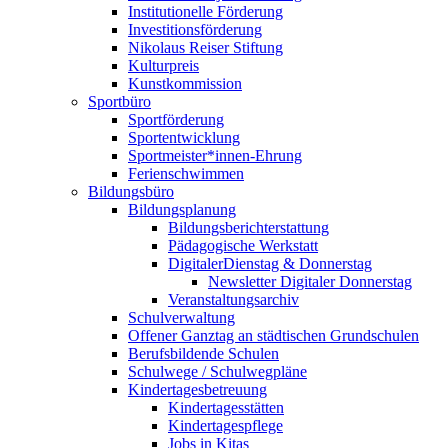
Institutionelle Förderung
Investitionsförderung
Nikolaus Reiser Stiftung
Kulturpreis
Kunstkommission
Sportbüro
Sportförderung
Sportentwicklung
Sportmeister*innen-Ehrung
Ferienschwimmen
Bildungsbüro
Bildungsplanung
Bildungsberichterstattung
Pädagogische Werkstatt
DigitalerDienstag & Donnerstag
Newsletter Digitaler Donnerstag
Veranstaltungsarchiv
Schulverwaltung
Offener Ganztag an städtischen Grundschulen
Berufsbildende Schulen
Schulwege / Schulwegpläne
Kindertagesbetreuung
Kindertagesstätten
Kindertagespflege
Jobs in Kitas