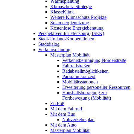
Wärmeplanung
Klimaschutz-Strategie
KlasseKlima
Weitere Klimaschutz-Projekte
Solarenergienutzung
Kostenlose Energieberatung
Perspektiven für Flensburg (ISEK)
Stadt-Umland-Kooperationen
Stadtdialog
Verkehrsplanung
Masterplan Mobilität
Verkehrsberuhigung Norderstraße
Fahrradstraßen
Radabstellmöglichkeiten
Parkraumkonzept
Mobilitätsstationen
Erweiterung personeller Ressourcen
Haushaltsbefragung zur
Fortbewegung (Mobilität)
Zu Fuß
Mit dem Fahrrad
Mit dem Bus
Nahverkehrsplan
Mit dem Auto
Masterplan Mobilität