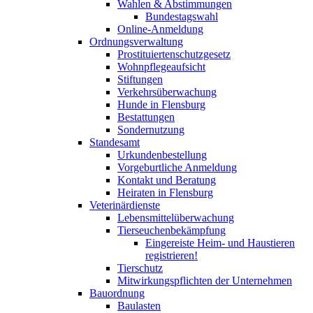
Wahlen & Abstimmungen
Bundestagswahl
Online-Anmeldung
Ordnungsverwaltung
Prostituiertenschutzgesetz
Wohnpflegeaufsicht
Stiftungen
Verkehrsüberwachung
Hunde in Flensburg
Bestattungen
Sondernutzung
Standesamt
Urkundenbestellung
Vorgeburtliche Anmeldung
Kontakt und Beratung
Heiraten in Flensburg
Veterinärdienste
Lebensmittelüberwachung
Tierseuchenbekämpfung
Eingereiste Heim- und Haustieren
registrieren!
Tierschutz
Mitwirkungspflichten der Unternehmen
Bauordnung
Baulasten