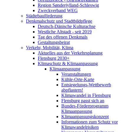
Region Sønderjylland-Schleswig
Zweckverband WEG
Städtebauförderung
Denkmalschutz und Stadtbildpflege
Deutsch-Dänische Kulturachse
Westliche Altstadt - seit 2019
Tag des offenen Denkmals
Gestaltungsbeirat
Verkehr, Mobilität, Klima
Aktuelles aus der Verkehrsplanung
Flensburg 2030+
Klimaschutz & Klimaanpassung
Klimaanpassung
Veranstaltungen
Kühle-Orte-Karte
Entsiegelungs-Wettbewerb
abpflastern!
Klimawandel in Flensburg
Flensburg passt sich an
Bundes-Förderprogramm
Klimaanpassung
Klimaanpassungskonzept
Informationen zum Schutz vor
Klimawandelrisiken