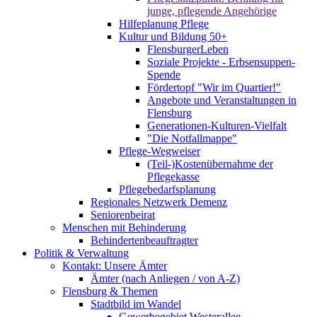
junge, pflegende Angehörige
Hilfeplanung Pflege
Kultur und Bildung 50+
FlensburgerLeben
Soziale Projekte - Erbsensuppen-
Spende
Fördertopf "Wir im Quartier!"
Angebote und Veranstaltungen in
Flensburg
Generationen-Kulturen-Vielfalt
"Die Notfallmappe"
Pflege-Wegweiser
(Teil-)Kostenübernahme der
Pflegekasse
Pflegebedarfsplanung
Regionales Netzwerk Demenz
Seniorenbeirat
Menschen mit Behinderung
Behindertenbeauftragter
Politik & Verwaltung
Kontakt: Unsere Ämter
Ämter (nach Anliegen / von A-Z)
Flensburg & Themen
Stadtbild im Wandel
Gewerbegebiet Westerallee