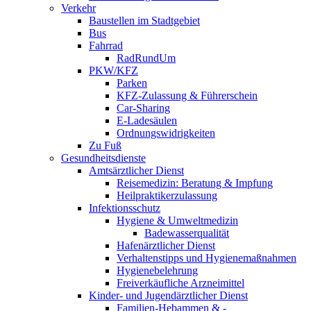
Verkehr
Baustellen im Stadtgebiet
Bus
Fahrrad
RadRundUm
PKW/KFZ
Parken
KFZ-Zulassung & Führerschein
Car-Sharing
E-Ladesäulen
Ordnungswidrigkeiten
Zu Fuß
Gesundheitsdienste
Amtsärztlicher Dienst
Reisemedizin: Beratung & Impfung
Heilpraktikerzulassung
Infektionsschutz
Hygiene & Umweltmedizin
Badewasserqualität
Hafenärztlicher Dienst
Verhaltenstipps und Hygienemaßnahmen
Hygienebelehrung
Freiverkäufliche Arzneimittel
Kinder- und Jugendärztlicher Dienst
Familien-Hebammen & -