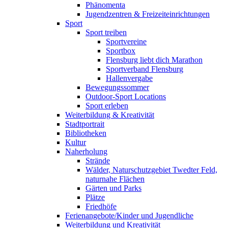
Phänomenta
Jugendzentren & Freizeiteinrichtungen
Sport
Sport treiben
Sportvereine
Sportbox
Flensburg liebt dich Marathon
Sportverband Flensburg
Hallenvergabe
Bewegungssommer
Outdoor-Sport Locations
Sport erleben
Weiterbildung & Kreativität
Stadtportrait
Bibliotheken
Kultur
Naherholung
Strände
Wälder, Naturschutzgebiet Twedter Feld,
naturnahe Flächen
Gärten und Parks
Plätze
Friedhöfe
Ferienangebote/Kinder und Jugendliche
Weiterbildung und Kreativität