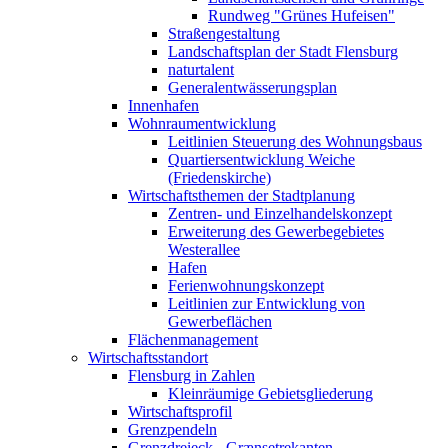
Rundweg "Grünes Hufeisen"
Straßengestaltung
Landschaftsplan der Stadt Flensburg
naturtalent
Generalentwässerungsplan
Innenhafen
Wohnraumentwicklung
Leitlinien Steuerung des Wohnungsbaus
Quartiersentwicklung Weiche
(Friedenskirche)
Wirtschaftsthemen der Stadtplanung
Zentren- und Einzelhandelskonzept
Erweiterung des Gewerbegebietes
Westerallee
Hafen
Ferienwohnungskonzept
Leitlinien zur Entwicklung von
Gewerbeflächen
Flächenmanagement
Wirtschaftsstandort
Flensburg in Zahlen
Kleinräumige Gebietsgliederung
Wirtschaftsprofil
Grenzpendeln
Grenzdreieck - Grænsetrekanten