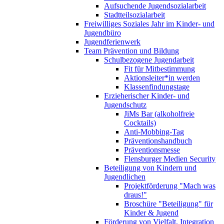
Aufsuchende Jugendsozialarbeit
Stadtteilsozialarbeit
Freiwilliges Soziales Jahr im Kinder- und
Jugendbüro
Jugendferienwerk
Team Prävention und Bildung
Schulbezogene Jugendarbeit
Fit für Mitbestimmung
Aktionsleiter*in werden
Klassenfindungstage
Erzieherischer Kinder- und
Jugendschutz
JiMs Bar (alkoholfreie
Cocktails)
Anti-Mobbing-Tag
Präventionshandbuch
Präventionsmesse
Flensburger Medien Security
Beteiligung von Kindern und
Jugendlichen
Projektförderung "Mach was
draus!"
Broschüre "Beteiligung" für
Kinder & Jugend
Förderung von Vielfalt, Integration