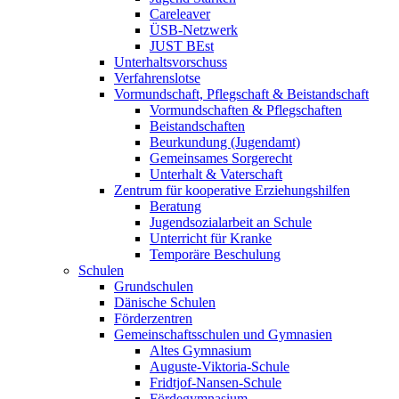
Careleaver
ÜSB-Netzwerk
JUST BEst
Unterhaltsvorschuss
Verfahrenslotse
Vormundschaft, Pflegschaft & Beistandschaft
Vormundschaften & Pflegschaften
Beistandschaften
Beurkundung (Jugendamt)
Gemeinsames Sorgerecht
Unterhalt & Vaterschaft
Zentrum für kooperative Erziehungshilfen
Beratung
Jugendsozialarbeit an Schule
Unterricht für Kranke
Temporäre Beschulung
Schulen
Grundschulen
Dänische Schulen
Förderzentren
Gemeinschaftsschulen und Gymnasien
Altes Gymnasium
Auguste-Viktoria-Schule
Fridtjof-Nansen-Schule
Fördegymnasium