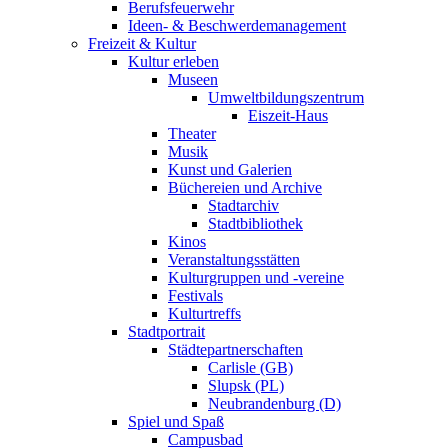
Berufsfeuerwehr
Ideen- & Beschwerdemanagement
Freizeit & Kultur
Kultur erleben
Museen
Umweltbildungszentrum
Eiszeit-Haus
Theater
Musik
Kunst und Galerien
Büchereien und Archive
Stadtarchiv
Stadtbibliothek
Kinos
Veranstaltungsstätten
Kulturgruppen und -vereine
Festivals
Kulturtreffs
Stadtportrait
Städtepartnerschaften
Carlisle (GB)
Slupsk (PL)
Neubrandenburg (D)
Spiel und Spaß
Campusbad