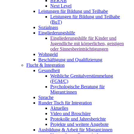
BERAB
Next Level
Leistungen für Bildung und Teilhabe
Leistungen für Bildung und Teilhabe
(BuT)
Sozialpass
Eingliederungshilfe
Eingliederungshilfe für Kinder und
Jugendliche mit körperlichen, geistigen
oder Sinnesbeeinträchtigungen
Wohngeld
Beschäftigung und Qualifizierung
Flucht & Integration
Gesundheit
Weibliche Genitalverstümmelung
(FGM/C)
Psychologische Beratung für
Migrant:innen
Sprache
Runder Tisch für Integration
Aktuelles
Video und Broschüre
Protokolle und Jahresberichte
Projekte und weitere Angebote
Ausbildung & Arbeit für Migrant:innen