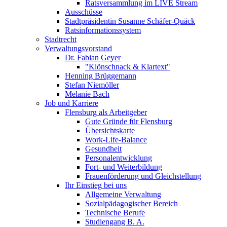
Ratsversammlung im LIVE Stream
Ausschüsse
Stadtpräsidentin Susanne Schäfer-Quäck
Ratsinformationssystem
Stadtrecht
Verwaltungsvorstand
Dr. Fabian Geyer
"Klönschnack & Klartext"
Henning Brüggemann
Stefan Niemöller
Melanie Bach
Job und Karriere
Flensburg als Arbeitgeber
Gute Gründe für Flensburg
Übersichtskarte
Work-Life-Balance
Gesundheit
Personalentwicklung
Fort- und Weiterbildung
Frauenförderung und Gleichstellung
Ihr Einstieg bei uns
Allgemeine Verwaltung
Sozialpädagogischer Bereich
Technische Berufe
Studiengang B. A.