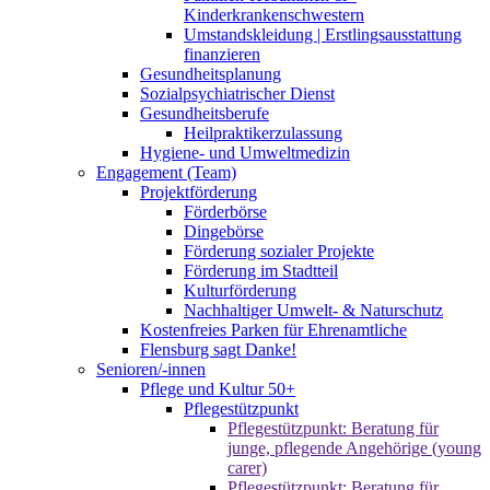
Kinderkrankenschwestern
Umstandskleidung | Erstlingsausstattung
finanzieren
Gesundheitsplanung
Sozialpsychiatrischer Dienst
Gesundheitsberufe
Heilpraktikerzulassung
Hygiene- und Umweltmedizin
Engagement (Team)
Projektförderung
Förderbörse
Dingebörse
Förderung sozialer Projekte
Förderung im Stadtteil
Kulturförderung
Nachhaltiger Umwelt- & Naturschutz
Kostenfreies Parken für Ehrenamtliche
Flensburg sagt Danke!
Senioren/-innen
Pflege und Kultur 50+
Pflegestützpunkt
Pflegestützpunkt: Beratung für
junge, pflegende Angehörige (young
carer)
Pflegestützpunkt: Beratung für