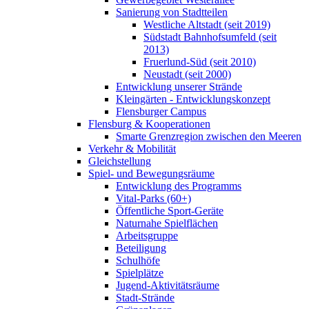
Sanierung von Stadtteilen
Westliche Altstadt (seit 2019)
Südstadt Bahnhofsumfeld (seit
2013)
Fruerlund-Süd (seit 2010)
Neustadt (seit 2000)
Entwicklung unserer Strände
Kleingärten - Entwicklungskonzept
Flensburger Campus
Flensburg & Kooperationen
Smarte Grenzregion zwischen den Meeren
Verkehr & Mobilität
Gleichstellung
Spiel- und Bewegungsräume
Entwicklung des Programms
Vital-Parks (60+)
Öffentliche Sport-Geräte
Naturnahe Spielflächen
Arbeitsgruppe
Beteiligung
Schulhöfe
Spielplätze
Jugend-Aktivitätsräume
Stadt-Strände