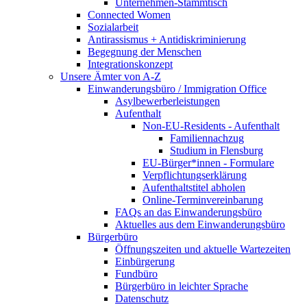
Unternehmen-Stammtisch
Connected Women
Sozialarbeit
Antirassismus + Antidiskriminierung
Begegnung der Menschen
Integrationskonzept
Unsere Ämter von A-Z
Einwanderungsbüro / Immigration Office
Asylbewerberleistungen
Aufenthalt
Non-EU-Residents - Aufenthalt
Familiennachzug
Studium in Flensburg
EU-Bürger*innen - Formulare
Verpflichtungserklärung
Aufenthaltstitel abholen
Online-Terminvereinbarung
FAQs an das Einwanderungsbüro
Aktuelles aus dem Einwanderungsbüro
Bürgerbüro
Öffnungszeiten und aktuelle Wartezeiten
Einbürgerung
Fundbüro
Bürgerbüro in leichter Sprache
Datenschutz