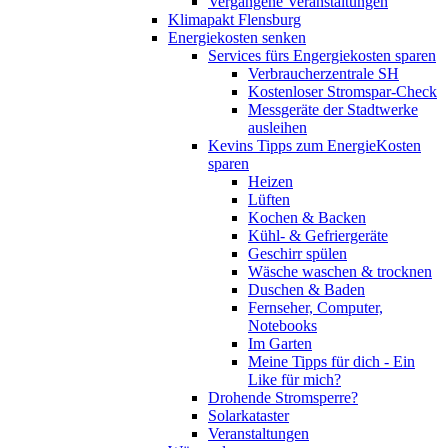
Vergangene Veranstaltungen
Klimapakt Flensburg
Energiekosten senken
Services fürs Engergiekosten sparen
Verbraucherzentrale SH
Kostenloser Stromspar-Check
Messgeräte der Stadtwerke
ausleihen
Kevins Tipps zum EnergieKosten
sparen
Heizen
Lüften
Kochen & Backen
Kühl- & Gefriergeräte
Geschirr spülen
Wäsche waschen & trocknen
Duschen & Baden
Fernseher, Computer,
Notebooks
Im Garten
Meine Tipps für dich - Ein
Like für mich?
Drohende Stromsperre?
Solarkataster
Veranstaltungen