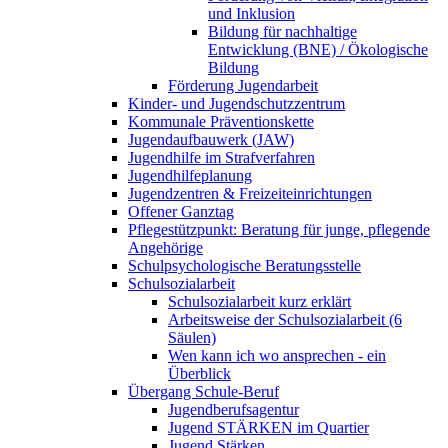
und Inklusion
Bildung für nachhaltige
Entwicklung (BNE) / Ökologische
Bildung
Förderung Jugendarbeit
Kinder- und Jugendschutzzentrum
Kommunale Präventionskette
Jugendaufbauwerk (JAW)
Jugendhilfe im Strafverfahren
Jugendhilfeplanung
Jugendzentren & Freizeiteinrichtungen
Offener Ganztag
Pflegestützpunkt: Beratung für junge, pflegende
Angehörige
Schulpsychologische Beratungsstelle
Schulsozialarbeit
Schulsozialarbeit kurz erklärt
Arbeitsweise der Schulsozialarbeit (6
Säulen)
Wen kann ich wo ansprechen - ein
Überblick
Übergang Schule-Beruf
Jugendberufsagentur
Jugend STÄRKEN im Quartier
Jugend Stärken