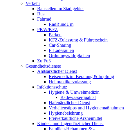
Verkehr
Baustellen im Stadtgebiet
Bus
Fahrrad
RadRundUm
PKW/KFZ
Parken
KFZ-Zulassung & Führerschein
Car-Sharing
E-Ladesäulen
Ordnungswidrigkeiten
Zu Fuß
Gesundheitsdienste
Amtsärztlicher Dienst
Reisemedizin: Beratung & Impfung
Heilpraktikerzulassung
Infektionsschutz
Hygiene & Umweltmedizin
Badewasserqualität
Hafenärztlicher Dienst
Verhaltenstipps und Hygienemaßnahmen
Hygienebelehrung
Freiverkäufliche Arzneimittel
Kinder- und Jugendärztlicher Dienst
Familien-Hebammen & -