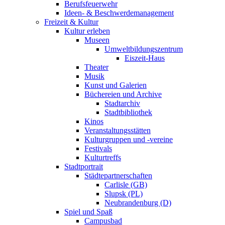
Berufsfeuerwehr
Ideen- & Beschwerdemanagement
Freizeit & Kultur
Kultur erleben
Museen
Umweltbildungszentrum
Eiszeit-Haus
Theater
Musik
Kunst und Galerien
Büchereien und Archive
Stadtarchiv
Stadtbibliothek
Kinos
Veranstaltungsstätten
Kulturgruppen und -vereine
Festivals
Kulturtreffs
Stadtportrait
Städtepartnerschaften
Carlisle (GB)
Slupsk (PL)
Neubrandenburg (D)
Spiel und Spaß
Campusbad