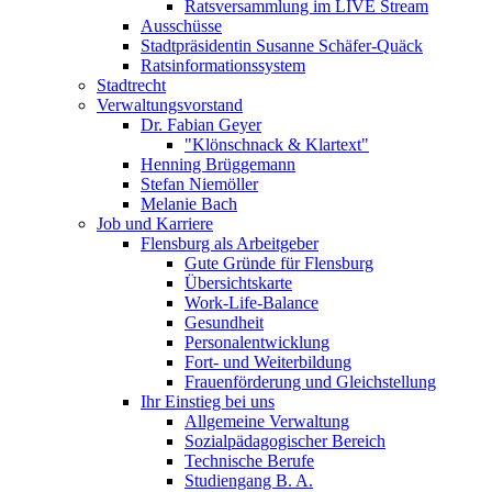
Ratsversammlung im LIVE Stream
Ausschüsse
Stadtpräsidentin Susanne Schäfer-Quäck
Ratsinformationssystem
Stadtrecht
Verwaltungsvorstand
Dr. Fabian Geyer
"Klönschnack & Klartext"
Henning Brüggemann
Stefan Niemöller
Melanie Bach
Job und Karriere
Flensburg als Arbeitgeber
Gute Gründe für Flensburg
Übersichtskarte
Work-Life-Balance
Gesundheit
Personalentwicklung
Fort- und Weiterbildung
Frauenförderung und Gleichstellung
Ihr Einstieg bei uns
Allgemeine Verwaltung
Sozialpädagogischer Bereich
Technische Berufe
Studiengang B. A.