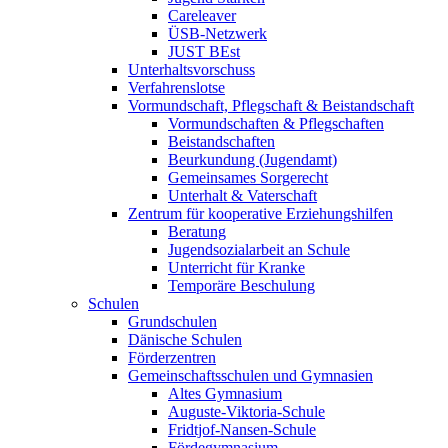
Careleaver
ÜSB-Netzwerk
JUST BEst
Unterhaltsvorschuss
Verfahrenslotse
Vormundschaft, Pflegschaft & Beistandschaft
Vormundschaften & Pflegschaften
Beistandschaften
Beurkundung (Jugendamt)
Gemeinsames Sorgerecht
Unterhalt & Vaterschaft
Zentrum für kooperative Erziehungshilfen
Beratung
Jugendsozialarbeit an Schule
Unterricht für Kranke
Temporäre Beschulung
Schulen
Grundschulen
Dänische Schulen
Förderzentren
Gemeinschaftsschulen und Gymnasien
Altes Gymnasium
Auguste-Viktoria-Schule
Fridtjof-Nansen-Schule
Fördegymnasium