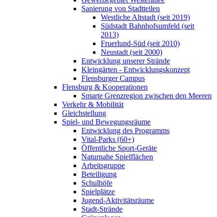
Sanierung von Stadtteilen
Westliche Altstadt (seit 2019)
Südstadt Bahnhofsumfeld (seit
2013)
Fruerlund-Süd (seit 2010)
Neustadt (seit 2000)
Entwicklung unserer Strände
Kleingärten - Entwicklungskonzept
Flensburger Campus
Flensburg & Kooperationen
Smarte Grenzregion zwischen den Meeren
Verkehr & Mobilität
Gleichstellung
Spiel- und Bewegungsräume
Entwicklung des Programms
Vital-Parks (60+)
Öffentliche Sport-Geräte
Naturnahe Spielflächen
Arbeitsgruppe
Beteiligung
Schulhöfe
Spielplätze
Jugend-Aktivitätsräume
Stadt-Strände