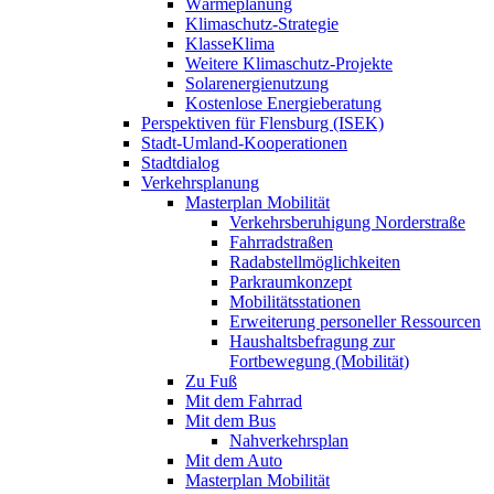
Wärmeplanung
Klimaschutz-Strategie
KlasseKlima
Weitere Klimaschutz-Projekte
Solarenergienutzung
Kostenlose Energieberatung
Perspektiven für Flensburg (ISEK)
Stadt-Umland-Kooperationen
Stadtdialog
Verkehrsplanung
Masterplan Mobilität
Verkehrsberuhigung Norderstraße
Fahrradstraßen
Radabstellmöglichkeiten
Parkraumkonzept
Mobilitätsstationen
Erweiterung personeller Ressourcen
Haushaltsbefragung zur
Fortbewegung (Mobilität)
Zu Fuß
Mit dem Fahrrad
Mit dem Bus
Nahverkehrsplan
Mit dem Auto
Masterplan Mobilität