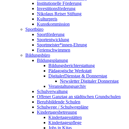
Institutionelle Förderung
Investitionsförderung
Nikolaus Reiser Stiftung
Kulturpreis
Kunstkommission
Sportbüro
Sportförderung
Sportentwicklung
Sportmeister*innen-Ehrung
Ferienschwimmen
Bildungsbüro
Bildungsplanung
Bildungsberichterstattung
Pädagogische Werkstatt
DigitalerDienstag & Donnerstag
Newsletter Digitaler Donnerstag
Veranstaltungsarchiv
Schulverwaltung
Offener Ganztag an städtischen Grundschulen
Berufsbildende Schulen
Schulwege / Schulwegpläne
Kindertagesbetreuung
Kindertagesstätten
Kindertagespflege
Jobs in Kitas