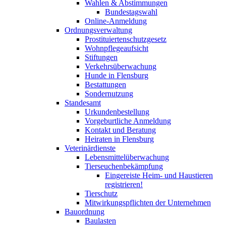
Wahlen & Abstimmungen
Bundestagswahl
Online-Anmeldung
Ordnungsverwaltung
Prostituiertenschutzgesetz
Wohnpflegeaufsicht
Stiftungen
Verkehrsüberwachung
Hunde in Flensburg
Bestattungen
Sondernutzung
Standesamt
Urkundenbestellung
Vorgeburtliche Anmeldung
Kontakt und Beratung
Heiraten in Flensburg
Veterinärdienste
Lebensmittelüberwachung
Tierseuchenbekämpfung
Eingereiste Heim- und Haustieren
registrieren!
Tierschutz
Mitwirkungspflichten der Unternehmen
Bauordnung
Baulasten