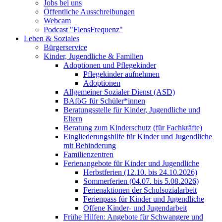
Jobs bei uns
Öffentliche Ausschreibungen
Webcam
Podcast "FlensFrequenz"
Leben & Soziales
Bürgerservice
Kinder, Jugendliche & Familien
Adoptionen und Pflegekinder
Pflegekinder aufnehmen
Adoptionen
Allgemeiner Sozialer Dienst (ASD)
BAföG für Schüler*innen
Beratungsstelle für Kinder, Jugendliche und
Eltern
Beratung zum Kinderschutz (für Fachkräfte)
Eingliederungshilfe für Kinder und Jugendliche
mit Behinderung
Familienzentren
Ferienangebote für Kinder und Jugendliche
Herbstferien (12.10. bis 24.10.2026)
Sommerferien (04.07. bis 5.08.2026)
Ferienaktionen der Schulsozialarbeit
Ferienpass für Kinder und Jugendliche
Offene Kinder- und Jugendarbeit
Frühe Hilfen: Angebote für Schwangere und