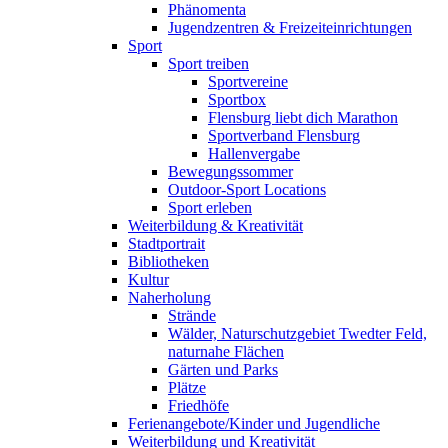
Phänomenta
Jugendzentren & Freizeiteinrichtungen
Sport
Sport treiben
Sportvereine
Sportbox
Flensburg liebt dich Marathon
Sportverband Flensburg
Hallenvergabe
Bewegungssommer
Outdoor-Sport Locations
Sport erleben
Weiterbildung & Kreativität
Stadtportrait
Bibliotheken
Kultur
Naherholung
Strände
Wälder, Naturschutzgebiet Twedter Feld,
naturnahe Flächen
Gärten und Parks
Plätze
Friedhöfe
Ferienangebote/Kinder und Jugendliche
Weiterbildung und Kreativität