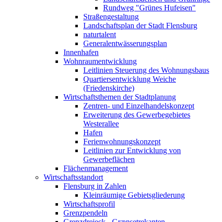
Rundweg "Grünes Hufeisen"
Straßengestaltung
Landschaftsplan der Stadt Flensburg
naturtalent
Generalentwässerungsplan
Innenhafen
Wohnraumentwicklung
Leitlinien Steuerung des Wohnungsbaus
Quartiersentwicklung Weiche
(Friedenskirche)
Wirtschaftsthemen der Stadtplanung
Zentren- und Einzelhandelskonzept
Erweiterung des Gewerbegebietes
Westerallee
Hafen
Ferienwohnungskonzept
Leitlinien zur Entwicklung von
Gewerbeflächen
Flächenmanagement
Wirtschaftsstandort
Flensburg in Zahlen
Kleinräumige Gebietsgliederung
Wirtschaftsprofil
Grenzpendeln
Grenzdreieck - Grænsetrekanten