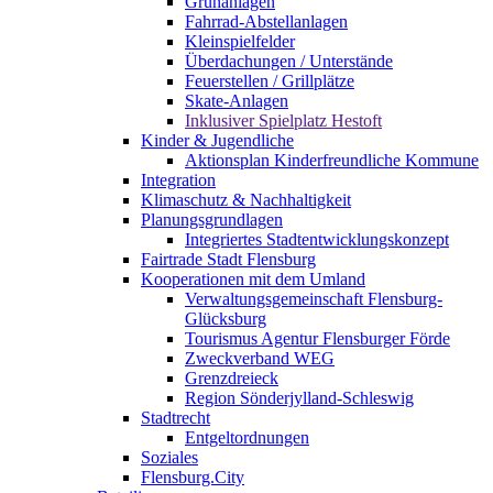
Grünanlagen
Fahrrad-Abstellanlagen
Kleinspielfelder
Überdachungen / Unterstände
Feuerstellen / Grillplätze
Skate-Anlagen
Inklusiver Spielplatz Hestoft
Kinder & Jugendliche
Aktionsplan Kinderfreundliche Kommune
Integration
Klimaschutz & Nachhaltigkeit
Planungsgrundlagen
Integriertes Stadtentwicklungskonzept
Fairtrade Stadt Flensburg
Kooperationen mit dem Umland
Verwaltungsgemeinschaft Flensburg-
Glücksburg
Tourismus Agentur Flensburger Förde
Zweckverband WEG
Grenzdreieck
Region Sönderjylland-Schleswig
Stadtrecht
Entgeltordnungen
Soziales
Flensburg.City