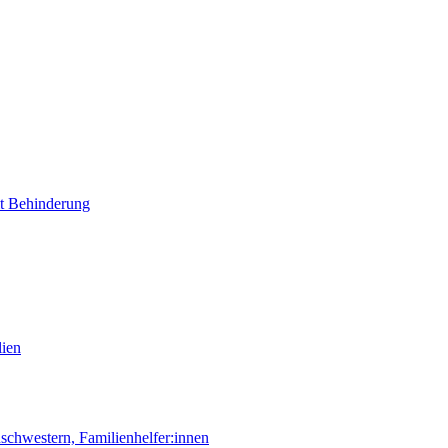
it Behinderung
lien
chwestern, Familienhelfer:innen