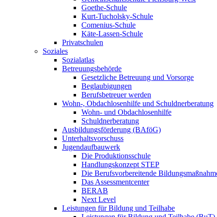
Goethe-Schule
Kurt-Tucholsky-Schule
Comenius-Schule
Käte-Lassen-Schule
Privatschulen
Soziales
Sozialatlas
Betreuungsbehörde
Gesetzliche Betreuung und Vorsorge
Beglaubigungen
Berufsbetreuer werden
Wohn-, Obdachlosenhilfe und Schuldnerberatung
Wohn- und Obdachlosenhilfe
Schuldnerberatung
Ausbildungsförderung (BAföG)
Unterhaltsvorschuss
Jugendaufbauwerk
Die Produktionsschule
Handlungskonzept STEP
Die Berufsvorbereitende Bildungsmaßnahm
Das Assessmentcenter
BERAB
Next Level
Leistungen für Bildung und Teilhabe
Leistungen für Bildung und Teilhabe (BuT)