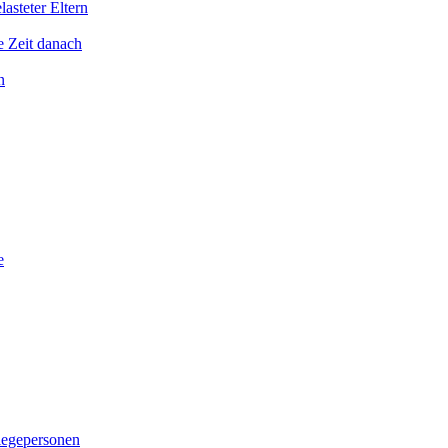
asteter Eltern
e Zeit danach
n
e
legepersonen