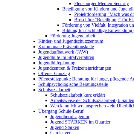
Flensburger Medien Security
Beteiligung von Kindern und Jugendl
Projektförderung "Mach was dr
Broschüre "Beteiligung" für K
Förderung von Vielfalt, Integration u
Bildung für nachhaltige Entwicklung
Förderung Jugendarbeit
Kinder- und Jugendschutzzentrum
Kommunale Präventionskette
Jugendaufbauwerk (JAW)
Jugendhilfe im Strafverfahren
Jugendhilfeplanung
Jugendzentren & Freizeiteinrichtungen
Offener Ganztag
Pflegestützpunkt: Beratung für junge, pflegende 
Schulpsychologische Beratungsstelle
Schulsozialarbeit
Schulsozialarbeit kurz erklärt
Arbeitsweise der Schulsozialarbeit (6 Säulen
Wen kann ich wo ansprechen - ein Überblic
Übergang Schule-Beruf
Jugendberufsagentur
Jugend STÄRKEN im Quartier
Jugend Stärken
Careleaver