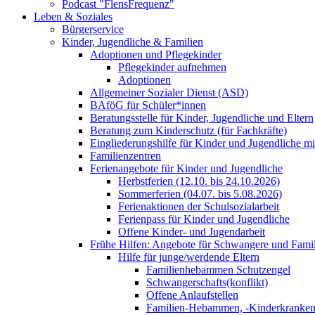
Podcast "FlensFrequenz"
Leben & Soziales
Bürgerservice
Kinder, Jugendliche & Familien
Adoptionen und Pflegekinder
Pflegekinder aufnehmen
Adoptionen
Allgemeiner Sozialer Dienst (ASD)
BAföG für Schüler*innen
Beratungsstelle für Kinder, Jugendliche und Eltern
Beratung zum Kinderschutz (für Fachkräfte)
Eingliederungshilfe für Kinder und Jugendliche m
Familienzentren
Ferienangebote für Kinder und Jugendliche
Herbstferien (12.10. bis 24.10.2026)
Sommerferien (04.07. bis 5.08.2026)
Ferienaktionen der Schulsozialarbeit
Ferienpass für Kinder und Jugendliche
Offene Kinder- und Jugendarbeit
Frühe Hilfen: Angebote für Schwangere und Fami
Hilfe für junge/werdende Eltern
Familienhebammen Schutzengel
Schwangerschafts(konflikt)
Offene Anlaufstellen
Familien-Hebammen, -Kinderkrankens