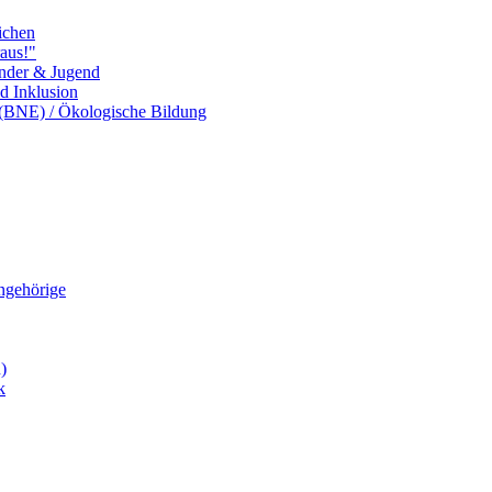
ichen
aus!"
inder & Jugend
nd Inklusion
 (BNE) / Ökologische Bildung
Angehörige
)
k