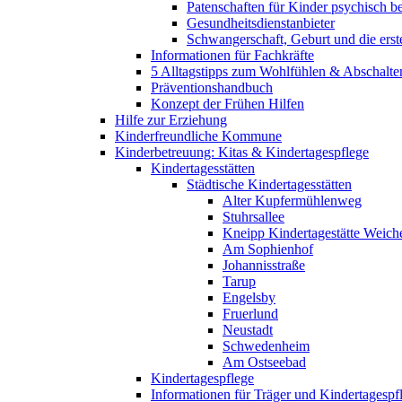
Patenschaften für Kinder psychisch bel
Gesundheitsdienstanbieter
Schwangerschaft, Geburt und die erst
Informationen für Fachkräfte
5 Alltagstipps zum Wohlfühlen & Abschalte
Präventionshandbuch
Konzept der Frühen Hilfen
Hilfe zur Erziehung
Kinderfreundliche Kommune
Kinderbetreuung: Kitas & Kindertagespflege
Kindertagesstätten
Städtische Kindertagesstätten
Alter Kupfermühlenweg
Stuhrsallee
Kneipp Kindertagestätte Weich
Am Sophienhof
Johannisstraße
Tarup
Engelsby
Fruerlund
Neustadt
Schwedenheim
Am Ostseebad
Kindertagespflege
Informationen für Träger und Kindertagespf