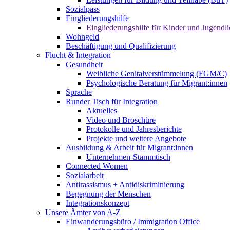
Sozialpass
Eingliederungshilfe
Eingliederungshilfe für Kinder und Jugendli
Wohngeld
Beschäftigung und Qualifizierung
Flucht & Integration
Gesundheit
Weibliche Genitalverstümmelung (FGM/C)
Psychologische Beratung für Migrant:innen
Sprache
Runder Tisch für Integration
Aktuelles
Video und Broschüre
Protokolle und Jahresberichte
Projekte und weitere Angebote
Ausbildung & Arbeit für Migrant:innen
Unternehmen-Stammtisch
Connected Women
Sozialarbeit
Antirassismus + Antidiskriminierung
Begegnung der Menschen
Integrationskonzept
Unsere Ämter von A-Z
Einwanderungsbüro / Immigration Office