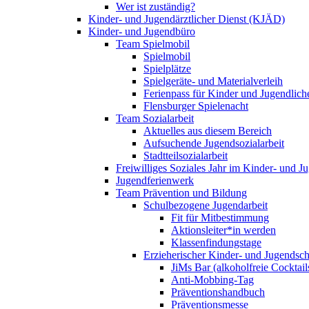
Wer ist zuständig?
Kinder- und Jugendärztlicher Dienst (KJÄD)
Kinder- und Jugendbüro
Team Spielmobil
Spielmobil
Spielplätze
Spielgeräte- und Materialverleih
Ferienpass für Kinder und Jugendlich
Flensburger Spielenacht
Team Sozialarbeit
Aktuelles aus diesem Bereich
Aufsuchende Jugendsozialarbeit
Stadtteilsozialarbeit
Freiwilliges Soziales Jahr im Kinder- und 
Jugendferienwerk
Team Prävention und Bildung
Schulbezogene Jugendarbeit
Fit für Mitbestimmung
Aktionsleiter*in werden
Klassenfindungstage
Erzieherischer Kinder- und Jugendsch
JiMs Bar (alkoholfreie Cocktail
Anti-Mobbing-Tag
Präventionshandbuch
Präventionsmesse