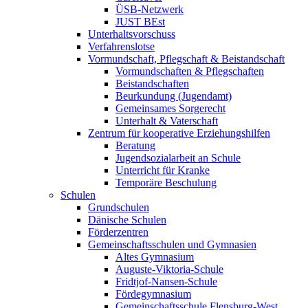
ÜSB-Netzwerk
JUST BEst
Unterhaltsvorschuss
Verfahrenslotse
Vormundschaft, Pflegschaft & Beistandschaft
Vormundschaften & Pflegschaften
Beistandschaften
Beurkundung (Jugendamt)
Gemeinsames Sorgerecht
Unterhalt & Vaterschaft
Zentrum für kooperative Erziehungshilfen
Beratung
Jugendsozialarbeit an Schule
Unterricht für Kranke
Temporäre Beschulung
Schulen
Grundschulen
Dänische Schulen
Förderzentren
Gemeinschaftsschulen und Gymnasien
Altes Gymnasium
Auguste-Viktoria-Schule
Fridtjof-Nansen-Schule
Fördegymnasium
Gemeinschaftsschule Flensburg-West