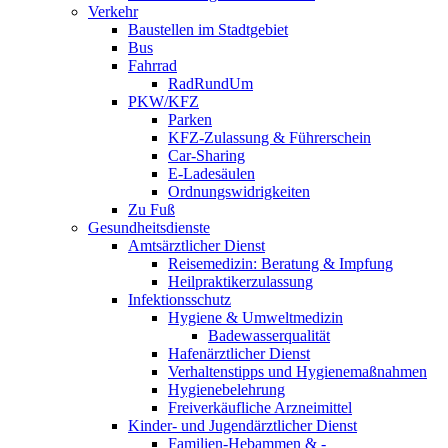
Verkehr
Baustellen im Stadtgebiet
Bus
Fahrrad
RadRundUm
PKW/KFZ
Parken
KFZ-Zulassung & Führerschein
Car-Sharing
E-Ladesäulen
Ordnungswidrigkeiten
Zu Fuß
Gesundheitsdienste
Amtsärztlicher Dienst
Reisemedizin: Beratung & Impfung
Heilpraktikerzulassung
Infektionsschutz
Hygiene & Umweltmedizin
Badewasserqualität
Hafenärztlicher Dienst
Verhaltenstipps und Hygienemaßnahmen
Hygienebelehrung
Freiverkäufliche Arzneimittel
Kinder- und Jugendärztlicher Dienst
Familien-Hebammen & -