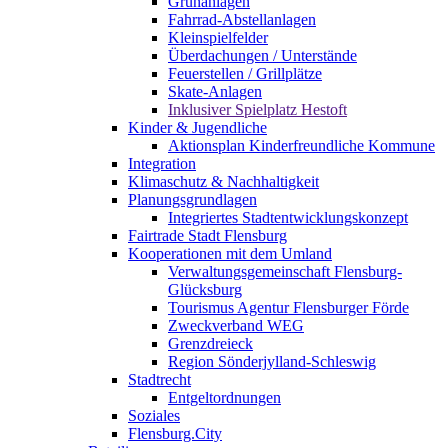
Grünanlagen
Fahrrad-Abstellanlagen
Kleinspielfelder
Überdachungen / Unterstände
Feuerstellen / Grillplätze
Skate-Anlagen
Inklusiver Spielplatz Hestoft
Kinder & Jugendliche
Aktionsplan Kinderfreundliche Kommune
Integration
Klimaschutz & Nachhaltigkeit
Planungsgrundlagen
Integriertes Stadtentwicklungskonzept
Fairtrade Stadt Flensburg
Kooperationen mit dem Umland
Verwaltungsgemeinschaft Flensburg-
Glücksburg
Tourismus Agentur Flensburger Förde
Zweckverband WEG
Grenzdreieck
Region Sönderjylland-Schleswig
Stadtrecht
Entgeltordnungen
Soziales
Flensburg.City