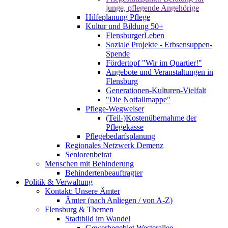
junge, pflegende Angehörige
Hilfeplanung Pflege
Kultur und Bildung 50+
FlensburgerLeben
Soziale Projekte - Erbsensuppen-
Spende
Fördertopf "Wir im Quartier!"
Angebote und Veranstaltungen in
Flensburg
Generationen-Kulturen-Vielfalt
"Die Notfallmappe"
Pflege-Wegweiser
(Teil-)Kostenübernahme der
Pflegekasse
Pflegebedarfsplanung
Regionales Netzwerk Demenz
Seniorenbeirat
Menschen mit Behinderung
Behindertenbeauftragter
Politik & Verwaltung
Kontakt: Unsere Ämter
Ämter (nach Anliegen / von A-Z)
Flensburg & Themen
Stadtbild im Wandel
Gewerbegebiet Westerallee