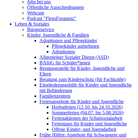
Jobs bei uns
Öffentliche Ausschreibungen
Webcam
Podcast "FlensFrequenz"
Leben & Soziales
Bürgerservice
Kinder, Jugendliche & Familien
Adoptionen und Pflegekinder
Pflegekinder aufnehmen
Adoptionen
Allgemeiner Sozialer Dienst (ASD)
BAföG für Schüler*innen
Beratungsstelle für Kinder, Jugendliche und
Eltern
Beratung zum Kinderschutz (für Fachkräfte)
Eingliederungshilfe für Kinder und Jugendliche
mit Behinderung
Familienzentren
Ferienangebote für Kinder und Jugendliche
Herbstferien (12.10. bis 24.10.2026)
Sommerferien (04.07. bis 5.08.2026)
Ferienaktionen der Schulsozialarbeit
Ferienpass für Kinder und Jugendliche
Offene Kinder- und Jugendarbeit
Frühe Hilfen: Angebote für Schwangere und