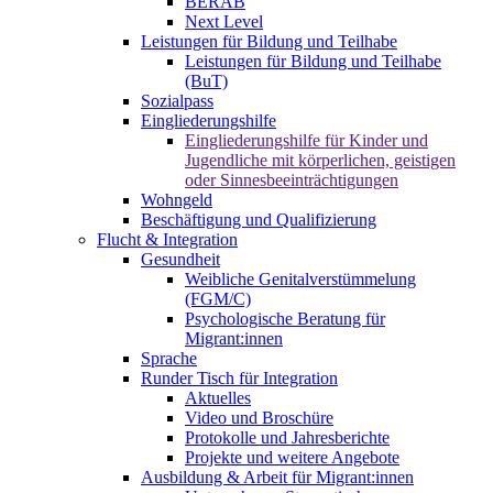
BERAB
Next Level
Leistungen für Bildung und Teilhabe
Leistungen für Bildung und Teilhabe
(BuT)
Sozialpass
Eingliederungshilfe
Eingliederungshilfe für Kinder und
Jugendliche mit körperlichen, geistigen
oder Sinnesbeeinträchtigungen
Wohngeld
Beschäftigung und Qualifizierung
Flucht & Integration
Gesundheit
Weibliche Genitalverstümmelung
(FGM/C)
Psychologische Beratung für
Migrant:innen
Sprache
Runder Tisch für Integration
Aktuelles
Video und Broschüre
Protokolle und Jahresberichte
Projekte und weitere Angebote
Ausbildung & Arbeit für Migrant:innen