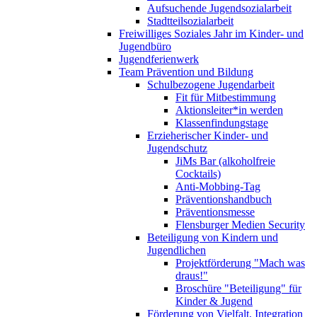
Aufsuchende Jugendsozialarbeit
Stadtteilsozialarbeit
Freiwilliges Soziales Jahr im Kinder- und
Jugendbüro
Jugendferienwerk
Team Prävention und Bildung
Schulbezogene Jugendarbeit
Fit für Mitbestimmung
Aktionsleiter*in werden
Klassenfindungstage
Erzieherischer Kinder- und
Jugendschutz
JiMs Bar (alkoholfreie
Cocktails)
Anti-Mobbing-Tag
Präventionshandbuch
Präventionsmesse
Flensburger Medien Security
Beteiligung von Kindern und
Jugendlichen
Projektförderung "Mach was
draus!"
Broschüre "Beteiligung" für
Kinder & Jugend
Förderung von Vielfalt, Integration