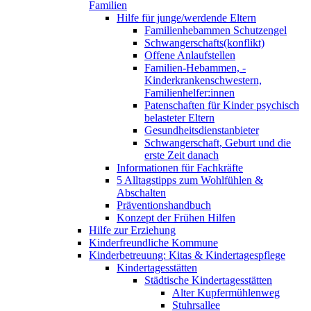
Familien
Hilfe für junge/werdende Eltern
Familienhebammen Schutzengel
Schwangerschafts(konflikt)
Offene Anlaufstellen
Familien-Hebammen, -
Kinderkrankenschwestern,
Familienhelfer:innen
Patenschaften für Kinder psychisch
belasteter Eltern
Gesundheitsdienstanbieter
Schwangerschaft, Geburt und die
erste Zeit danach
Informationen für Fachkräfte
5 Alltagstipps zum Wohlfühlen &
Abschalten
Präventionshandbuch
Konzept der Frühen Hilfen
Hilfe zur Erziehung
Kinderfreundliche Kommune
Kinderbetreuung: Kitas & Kindertagespflege
Kindertagesstätten
Städtische Kindertagesstätten
Alter Kupfermühlenweg
Stuhrsallee