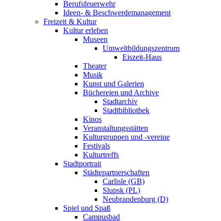
Berufsfeuerwehr
Ideen- & Beschwerdemanagement
Freizeit & Kultur
Kultur erleben
Museen
Umweltbildungszentrum
Eiszeit-Haus
Theater
Musik
Kunst und Galerien
Büchereien und Archive
Stadtarchiv
Stadtbibliothek
Kinos
Veranstaltungsstätten
Kulturgruppen und -vereine
Festivals
Kulturtreffs
Stadtportrait
Städtepartnerschaften
Carlisle (GB)
Slupsk (PL)
Neubrandenburg (D)
Spiel und Spaß
Campusbad