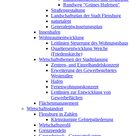
Rundweg "Grünes Hufeisen"
Straßengestaltung
Landschaftsplan der Stadt Flensburg
naturtalent
Generalentwässerungsplan
Innenhafen
Wohnraumentwicklung
Leitlinien Steuerung des Wohnungsbaus
Quartiersentwicklung Weiche
(Friedenskirche)
Wirtschaftsthemen der Stadtplanung
Zentren- und Einzelhandelskonzept
Erweiterung des Gewerbegebietes
Westerallee
Hafen
Ferienwohnungskonzept
Leitlinien zur Entwicklung von
Gewerbeflächen
Flächenmanagement
Wirtschaftsstandort
Flensburg in Zahlen
Kleinräumige Gebietsgliederung
Wirtschaftsprofil
Grenzpendeln
Grenzdreieck - Grænsetrekanten