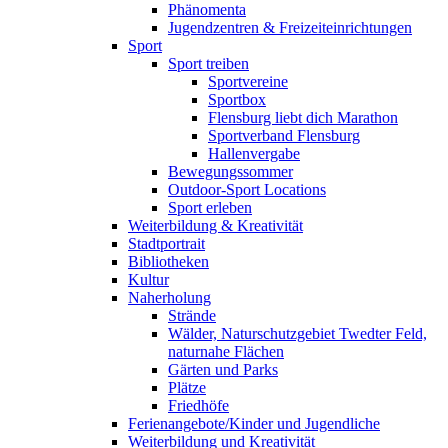
Phänomenta
Jugendzentren & Freizeiteinrichtungen
Sport
Sport treiben
Sportvereine
Sportbox
Flensburg liebt dich Marathon
Sportverband Flensburg
Hallenvergabe
Bewegungssommer
Outdoor-Sport Locations
Sport erleben
Weiterbildung & Kreativität
Stadtportrait
Bibliotheken
Kultur
Naherholung
Strände
Wälder, Naturschutzgebiet Twedter Feld,
naturnahe Flächen
Gärten und Parks
Plätze
Friedhöfe
Ferienangebote/Kinder und Jugendliche
Weiterbildung und Kreativität