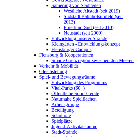
Sanierung von Stadtteilen
Westliche Altstadt (seit 2019)
Südstadt Bahnhofsumfeld (seit
2013)
Fruerlund-Süd (seit 2010)
Neustadt (seit 2000)
Entwicklung unserer Strände
Kleingärten - Entwicklungskonzept
Flensburger Campus
Flensburg & Kooperationen
Smarte Grenzregion zwischen den Meeren
Verkehr & Mobilität
Gleichstellung
Spiel- und Bewegungsräume
Entwicklung des Programms
Vital-Parks (60+)
Öffentliche Sport-Geräte
Naturnahe Spielflächen
Arbeitsgruppe
Beteiligung
Schulhöfe
Spielplätze
Jugend-Aktivitätsräume
Stadt-Strände