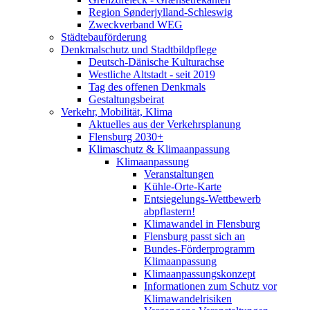
Region Sønderjylland-Schleswig
Zweckverband WEG
Städtebauförderung
Denkmalschutz und Stadtbildpflege
Deutsch-Dänische Kulturachse
Westliche Altstadt - seit 2019
Tag des offenen Denkmals
Gestaltungsbeirat
Verkehr, Mobilität, Klima
Aktuelles aus der Verkehrsplanung
Flensburg 2030+
Klimaschutz & Klimaanpassung
Klimaanpassung
Veranstaltungen
Kühle-Orte-Karte
Entsiegelungs-Wettbewerb
abpflastern!
Klimawandel in Flensburg
Flensburg passt sich an
Bundes-Förderprogramm
Klimaanpassung
Klimaanpassungskonzept
Informationen zum Schutz vor
Klimawandelrisiken