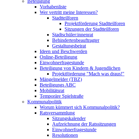
Beteiligung
Vorhabenliste
Wer vertritt meine Interessen?
Stadtteilforen
Projektförderung Stadtteilforen
Sitzungen der Stadtteilforen
Stadtschüler:innenrat
Behindertenbeauftragter
Gestaltungsbeirat
Ideen und Beschwerden
Online-Beteiligung
Einwohnerfragestunde
Beteiligung von Kindern & Jugendlichen
Projektförderung "Mach was draus!"
Mängelmelder (TBZ)
Beteiligungs ABC
Mobilitätsrat
Temporäre Spielstraße
Kommunalpolitik
Worum kümmert sich Kommunalpolitik?
Ratsversammlung
Sitzungskalender
Aufzeichnung der Ratssitzungen
Einwohnerfragestunde
Resolutionen