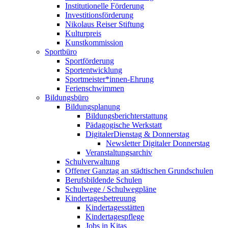
Institutionelle Förderung
Investitionsförderung
Nikolaus Reiser Stiftung
Kulturpreis
Kunstkommission
Sportbüro
Sportförderung
Sportentwicklung
Sportmeister*innen-Ehrung
Ferienschwimmen
Bildungsbüro
Bildungsplanung
Bildungsberichterstattung
Pädagogische Werkstatt
DigitalerDienstag & Donnerstag
Newsletter Digitaler Donnerstag
Veranstaltungsarchiv
Schulverwaltung
Offener Ganztag an städtischen Grundschulen
Berufsbildende Schulen
Schulwege / Schulwegpläne
Kindertagesbetreuung
Kindertagesstätten
Kindertagespflege
Jobs in Kitas