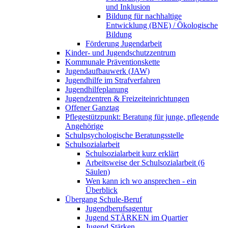
und Inklusion
Bildung für nachhaltige
Entwicklung (BNE) / Ökologische
Bildung
Förderung Jugendarbeit
Kinder- und Jugendschutzzentrum
Kommunale Präventionskette
Jugendaufbauwerk (JAW)
Jugendhilfe im Strafverfahren
Jugendhilfeplanung
Jugendzentren & Freizeiteinrichtungen
Offener Ganztag
Pflegestützpunkt: Beratung für junge, pflegende
Angehörige
Schulpsychologische Beratungsstelle
Schulsozialarbeit
Schulsozialarbeit kurz erklärt
Arbeitsweise der Schulsozialarbeit (6
Säulen)
Wen kann ich wo ansprechen - ein
Überblick
Übergang Schule-Beruf
Jugendberufsagentur
Jugend STÄRKEN im Quartier
Jugend Stärken