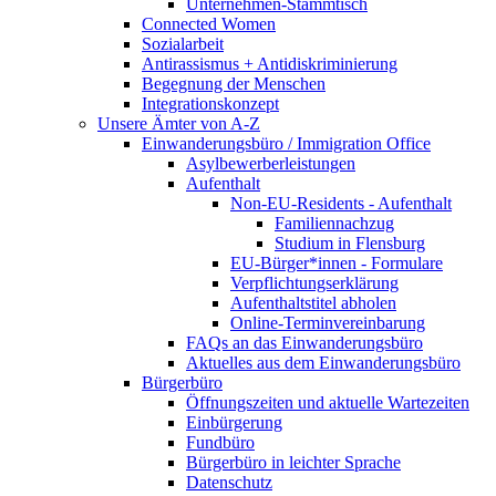
Unternehmen-Stammtisch
Connected Women
Sozialarbeit
Antirassismus + Antidiskriminierung
Begegnung der Menschen
Integrationskonzept
Unsere Ämter von A-Z
Einwanderungsbüro / Immigration Office
Asylbewerberleistungen
Aufenthalt
Non-EU-Residents - Aufenthalt
Familiennachzug
Studium in Flensburg
EU-Bürger*innen - Formulare
Verpflichtungserklärung
Aufenthaltstitel abholen
Online-Terminvereinbarung
FAQs an das Einwanderungsbüro
Aktuelles aus dem Einwanderungsbüro
Bürgerbüro
Öffnungszeiten und aktuelle Wartezeiten
Einbürgerung
Fundbüro
Bürgerbüro in leichter Sprache
Datenschutz