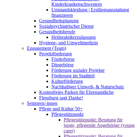
Kinderkrankenschwestern
Umstandskleidung | Erstlingsausstattung
finanzieren
Gesundheitsplanung
Sozialpsychiatrischer Dienst
Gesundheitsberufe
Heilpraktikerzulassung
Hygiene- und Umweltmedizin
Engagement (Team)
Projektförderung
Förderbörse
Dingebörse
Förderung sozialer Projekte
Förderung im Stadtteil
Kulturförderung
Nachhaltiger Umwelt- & Naturschutz
Kostenfreies Parken für Ehrenamtliche
Flensburg sagt Danke!
Senioren/-innen
Pflege und Kultur 50+
Pflegestützpunkt
Pflegestützpunkt: Beratung für
junge, pflegende Angehörige (young
carer)
Pflegestützpunkt: Beratung für