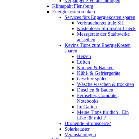
Vergangene Veranstaltungen
Klimapakt Flensburg
Energiekosten senken
Services fürs Engergiekosten sparen
Verbraucherzentrale SH
Kostenloser Stromspar-Check
Messgeräte der Stadtwerke
ausleihen
Kevins Tipps zum EnergieKosten
sparen
Heizen
Lüften
Kochen & Backen
Kühl- & Gefriergeräte
Geschirr spülen
Wäsche waschen & trocknen
Duschen & Baden
Fernseher, Computer,
Notebooks
Im Garten
Meine Tipps für dich - Ein
Like für mich?
Drohende Stromsperre?
Solarkataster
Veranstaltungen