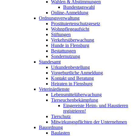
Wahlen & Abstimmungen
Bundestagswahl
Online-Anmeldung
Ordnungsverwaltung
Prostituiertenschutzgesetz
Wohnpflegeaufsicht
Stiftungen
Verkehrsüberwachung
Hunde in Flensburg
Bestattungen
Sondernutzung
Standesamt
Urkundenbestellung
Vorgeburtliche Anmeldung
Kontakt und Beratung
Heiraten in Flensburg
Veterinärdienste
Lebensmittelüberwachung
Tierseuchenbekämpfung
Eingereiste Heim- und Haustieren
registrieren!
Tierschutz
Mitwirkungspflichten der Unternehmen
Bauordnung
Baulasten