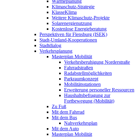
Wärmeplanung
Klimaschutz-Strategie
KlasseKlima
Weitere Klimaschutz-Projekte
Solarenergienutzung
Kostenlose Energieberatung
Perspektiven für Flensburg (ISEK)
Stadt-Umland-Kooperationen
Stadtdialog
Verkehrsplanung
Masterplan Mobilität
Verkehrsberuhigung Norderstraße
Fahrradstraßen
Radabstellmöglichkeiten
Parkraumkonzept
Mobilitätsstationen
Erweiterung personeller Ressourcen
Haushaltsbefragung zur
Fortbewegung (Mobilität)
Zu Fuß
Mit dem Fahrrad
Mit dem Bus
Nahverkehrsplan
Mit dem Auto
Masterplan Mobilität