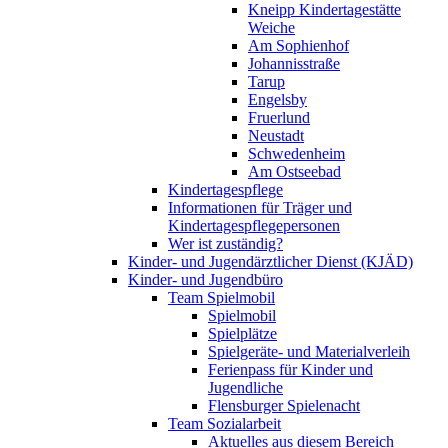
Kneipp Kindertagestätte
Weiche
Am Sophienhof
Johannisstraße
Tarup
Engelsby
Fruerlund
Neustadt
Schwedenheim
Am Ostseebad
Kindertagespflege
Informationen für Träger und
Kindertagespflegepersonen
Wer ist zuständig?
Kinder- und Jugendärztlicher Dienst (KJÄD)
Kinder- und Jugendbüro
Team Spielmobil
Spielmobil
Spielplätze
Spielgeräte- und Materialverleih
Ferienpass für Kinder und
Jugendliche
Flensburger Spielenacht
Team Sozialarbeit
Aktuelles aus diesem Bereich