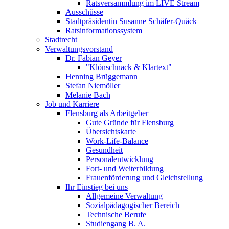
Ratsversammlung im LIVE Stream
Ausschüsse
Stadtpräsidentin Susanne Schäfer-Quäck
Ratsinformationssystem
Stadtrecht
Verwaltungsvorstand
Dr. Fabian Geyer
"Klönschnack & Klartext"
Henning Brüggemann
Stefan Niemöller
Melanie Bach
Job und Karriere
Flensburg als Arbeitgeber
Gute Gründe für Flensburg
Übersichtskarte
Work-Life-Balance
Gesundheit
Personalentwicklung
Fort- und Weiterbildung
Frauenförderung und Gleichstellung
Ihr Einstieg bei uns
Allgemeine Verwaltung
Sozialpädagogischer Bereich
Technische Berufe
Studiengang B. A.