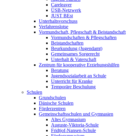
Careleaver
ÜSB-Netzwerk
JUST BEst
Unterhaltsvorschuss
Verfahrenslotse
Vormundschaft, Pflegschaft & Beistandschaft
Vormundschaften & Pflegschaften
Beistandschaften
Beurkundung (Jugendamt)
Gemeinsames Sorgerecht
Unterhalt & Vaterschaft
Zentrum für kooperative Erziehungshilfen
Beratung
Jugendsozialarbeit an Schule
Unterricht für Kranke
Temporäre Beschulung
Schulen
Grundschulen
Dänische Schulen
Förderzentren
Gemeinschaftsschulen und Gymnasien
Altes Gymnasium
Auguste-Viktoria-Schule
Fridtjof-Nansen-Schule
Fördegymnasium